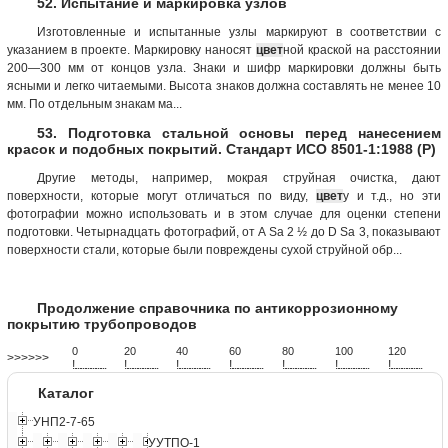
52. Испытание и маркировка узлов
Изготовленные и испытанные узлы маркируют в соответствии с
указанием в проекте. Маркировку наносят
цвет
ной краской на расстоянии
200—300 мм от концов узла. Знаки и шифр маркировки должны быть
ясными и легко читаемыми. Высота знаков должна составлять не менее 10
мм. По отдельным знакам ма...
53. Подготовка стальной основы перед нанесением
красок и подобных покрытий. Стандарт ИСО 8501-1:1988 (Р)
Другие методы, например, мокрая струйная очистка, дают
поверхности, которые могут отличаться по виду,
цвет
у и т.д., но эти
фотографии можно использовать и в этом случае для оценки степени
подготовки. Четырнадцать фотографий, от A Sa 2 ½ до D Sa 3, показывают
поверхности стали, которые были повреждены сухой струйной обр...
Продолжение справочника по антикоррозионному
покрытию трубопроводов
0
20
40
60
80
100
120
>>>>>>
!
.
.
.
.
.
.
.
.
.
.
.
.
.
.
.
.
.
.
.
!
.
.
.
.
.
.
.
.
.
.
.
.
.
.
.
.
.
.
.
!
.
.
.
.
.
.
.
.
.
.
.
.
.
.
.
.
.
.
.
!
.
.
.
.
.
.
.
.
.
.
.
.
.
.
.
.
.
.
.
!
.
.
.
.
.
.
.
.
.
.
.
.
.
.
.
.
.
.
.
!
.
.
.
.
.
.
.
.
.
.
.
.
.
.
.
.
.
.
.
!
.
.
.
.
.
.
.
.
.
.
.
.
.
.
.
.
.
.
.
Каталог
УНП2-7-65
УУТПО-1