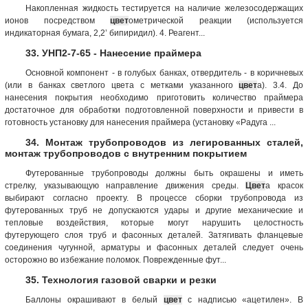
Накопленная жидкость тестируется на наличие железосодержащих
ионов посредством
цвет
ометрической реакции (используется
индикаторная бумага, 2,2’ бипиридил). 4. Реагент...
33. УНП2-7-65 - Нанесение праймера
Основной компонент - в голубых банках, отвердитель - в коричневых
(или в банках светлого цвета с метками указанного
цвет
а). 3.4. До
нанесения покрытия необходимо приготовить количество праймера
достаточное для обработки подготовленной поверхности и привести в
готовность установку для нанесения праймера (установку «Радуга ...
34. Монтаж трубопроводов из легированных сталей,
монтаж трубопроводов с внутренним покрытием
Футерованные трубопроводы должны быть окрашены и иметь
стрелку, указывающую направление движения среды.
Цвет
а красок
выбирают согласно проекту. В процессе сборки трубопровода из
футерованных труб не допускаются удары и другие механические и
тепловые воздействия, которые могут нарушить целостность
футерующего слоя труб и фасонных деталей. Затягивать фланцевые
соединения чугунной, арматуры и фасонных деталей следует очень
осторожно во избежание поломок. Поврежденные фут...
35. Технология газовой сварки и резки
Баллоны окрашивают в белый
цвет
с надписью «ацетилен». В