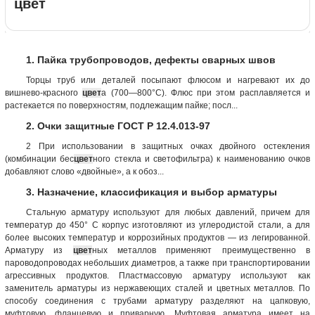
цвет
1. Пайка трубопроводов, дефекты сварных швов
Торцы труб или деталей посыпают флюсом и нагревают их до
вишнево-красного
цвет
а (700—800°С). Флюс при этом расплавляется и
растекается по поверхностям, подлежащим пайке; посл...
2. Очки защитные ГОСТ Р 12.4.013-97
2 При использовании в защитных очках двойного остекления
(комбинации бес
цвет
ного стекла и светофильтра) к наименованию очков
добавляют слово «двойные», а к обоз...
3. Назначение, классификация и выбор арматуры
Стальную арматуру используют для любых давлений, причем для
температур до 450° С корпус изготовляют из углеродистой стали, а для
более высоких температур и коррозийных продуктов — из легированной.
Арматуру из
цвет
ных металлов применяют преимущественно в
пароводопроводах небольших диаметров, а также при транспортировании
агрессивных продуктов. Пластмассовую арматуру используют как
заменитель арматуры из нержавеющих сталей и цветных металлов. По
способу соединения с трубами арматуру разделяют на цапковую,
муфтовую, фланцевую и приварную. Муфтовая арматура имеет на