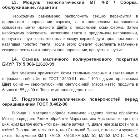
13. Модуль технологический МТ 4-2 / Сборка,
обслуживание, гарантии
Необходимо равномерно расположить секцию перекрытия в
продольном направлении каркаса, а в поперечном направлении
совместить метки красного
цвет
а с продольной осью фермы. Затем
необходимо обеспечить натяжение тента в продольном направлении,
пропустив шнур через люверсы и вокруг верхней дуги арки, постепенно
натягивая полотно тента. После этого следует обеспечить натяжение
секции перекрытия в поперечном направлении, пропустив шнур че...
14. Основа мастичного полиуретанового покрытия
БИУР. ТУ 5.966-11610-99
Для упаковки применяют: бочки стальные сварные и закатанные с
гофрами на обечайке по ГОСТ 13950-91 типа 1-100 с двумя горловинами
Цвет
бочки — серо-голубой или светло-синий. Масса нетто продукта в
бочках от 55 до 90 кг. Тара не должна содержать вл...
15. Подготовка металлических поверхностей перед
окрашиванием ГОСТ 9.402-80
Таблица 1 Материал обраба тываемого изделия Метод обработки
Моющее средство Режим обработки Марка состава Мас совая конце нтра
ция, кг/м3 Щелоч ность «точ ки» Темпе ратура, °С Давле ние жид кости МПа
кгс/см3 Про дол жи тель но сть, мин Стальной Прокат, стальное и чугунное
литье Погружение КМ-1, КМ-18, КМ-19,КМ-5,МЛ-51, МЛ-52, МС-15, МС-8,