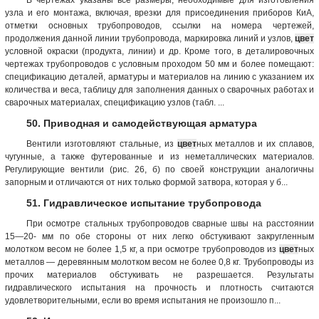
узла и его монтажа, включая, врезки для присоединения приборов КиА,
отметки основных трубопроводов, ссылки на номера чертежей,
продолжения данной линии трубопровода, маркировка линий и узлов,
цвет
условной окраски (продукта, линии) и др. Кроме того, в деталировочных
чертежах трубопроводов с условным проходом 50 мм и более помещают:
спецификацию деталей, арматуры и материалов на линию с указанием их
количества и веса, таблицу для заполнения данных о сварочных работах и
сварочных материалах, спецификацию узлов (табл. ...
50. Приводная и самодействующая арматура
Вентили изготовляют стальные, из
цвет
ных металлов и их сплавов,
чугунные, а также футерованные и из неметаллических материалов.
Регулирующие вентили (рис. 26, б) по своей конструкции аналогичны
запорным и отличаются от них только формой затвора, которая у б...
51. Гидравлическое испытание трубопровода
При осмотре стальных трубопроводов сварные швы на расстоянии
15—20- мм по обе стороны от них легко обстукивают закругленным
молотком весом не более 1,5 кг, а при осмотре трубопроводов из
цвет
ных
металлов — деревянным молотком весом не более 0,8 кг. Трубопроводы из
прочих материалов обстукивать не разрешается. Результаты
гидравлического испытания на прочность и плотность считаются
удовлетворительными, если во время испытания не произошло п...