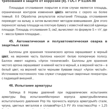
требования к защите от коррозии (8). ГОСТ Р 51164-98
Площадью отслаивания покрытия в этом случае является площадь,
ограниченная контуром изменения
цвет
а металла с серого на более
темный. 8.6 Обработка результатов испытаний Площадь отслаивания
переводят на кальку, а затем вычисляют методом взвешивания. Для этого
переносят кальку площади на плотную бумагу с известной массой единицы
площади. Площадь отслаивания S, см2, вычисляют по формуле S = т/т', где
т - масса бумаги площадью...
45. Автоматическая и полуавтоматическая сварка в
защитных газах
Баллоны для хранения технического аргона окрашивают в черный
цвет
, на верхнюю часть баллона наносят белую поперечную полосу.
Баллон имеет надпись «Аргон технический». Баллоны для хранения
чистого аргона окрашивают в нижней части в черный, а в верхней части— в
белый цвет, на верхней части черными буквами пишут «Аргон чистый».
Источником постоянного тока служат стандартные сварочные генераторы
с падающей внешней...
46. Испытание арматуры
Таблица 8 Нормы давлений при гидравлических испытаниях
арматуры Вид испытанияМатериал корпуса арматурыВеличина
испытательного давления Рпр На прочность корпуса арматурыИз стали,
чугуна, цветных металлов и сплавовРпр=1,5 РУ Из пластмассРпр = 1,25