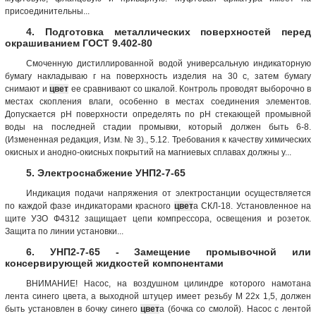
присоединительны...
4. Подготовка металлических поверхностей перед
окрашиванием ГОСТ 9.402-80
Смоченную дистиллированной водой универсальную индикаторную
бумагу накладываю г на поверхность изделия на 30 с, затем бумагу
снимают и
цвет
ее сравнивают со шкалой. Контроль проводят выборочно в
местах скопления влаги, особенно в местах соединения элементов.
Допускается рН поверхности определять по рН стекающей промывной
воды на последней стадии промывки, который должен быть 6-8.
(Измененная редакция, Изм. № 3)., 5.12. Требования к качеству химических
окисных и анодно-окисных покрытий на магниевых сплавах должны у...
5. Электроснабжение УНП2-7-65
Индикация подачи напряжения от электростанции осуществляется
по каждой фазе индикаторами красного
цвет
а СКЛ-18. Установленное на
щите УЗО Ф4312 защищает цепи компрессора, освещения и розеток.
Защита по линии установки...
6. УНП2-7-65 - Замещение промывочной или
консервирующей жидкостей компонентами
ВНИМАНИЕ! Насос, на воздушном цилиндре которого намотана
лента синего цвета, а выходной штуцер имеет резьбу М 22х 1,5, должен
быть установлен в бочку синего
цвет
а (бочка со смолой). Насос с лентой