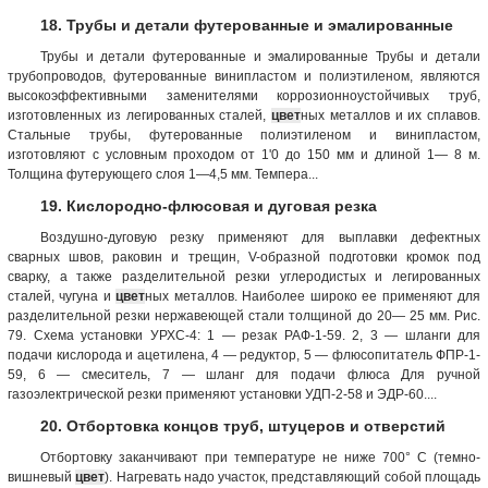
18. Трубы и детали футерованные и эмалированные
Трубы и детали футерованные и эмалированные Трубы и детали
трубопроводов, футерованные винипластом и полиэтиленом, являются
высокоэффективными заменителями коррозионноустойчивых труб,
изготовленных из легированных сталей,
цвет
ных металлов и их сплавов.
Стальные трубы, футерованные полиэтиленом и винипластом,
изготовляют с условным проходом от 1'0 до 150 мм и длиной 1— 8 м.
Толщина футерующего слоя 1—4,5 мм. Темпера...
19. Кислородно-флюсовая и дуговая резка
Воздушно-дуговую резку применяют для выплавки дефектных
сварных швов, раковин и трещин, V-образной подготовки кромок под
сварку, а также разделительной резки углеродистых и легированных
сталей, чугуна и
цвет
ных металлов. Наиболее широко ее применяют для
разделительной резки нержавеющей стали толщиной до 20— 25 мм. Рис.
79. Схема установки УРХС-4: 1 — резак РАФ-1-59. 2, 3 — шланги для
подачи кислорода и ацетилена, 4 — редуктор, 5 — флюсопитатель ФПР-1-
59, 6 — смеситель, 7 — шланг для подачи флюса Для ручной
газоэлектрической резки применяют установки УДП-2-58 и ЭДР-60....
20. Отбортовка концов труб, штуцеров и отверстий
Отбортовку заканчивают при температуре не ниже 700° С (темно-
вишневый
цвет
). Нагревать надо участок, представляющий собой площадь