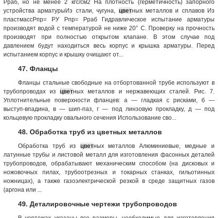
Рраб, но не менее 2 кгс/см2 На плотность (герметичность) запорного
устройства арматурыИз стали, чугуна,
цвет
ных металлов и сплавов Из
пластмассРпр= РУ Рпр= Рраб Гидравлическое испытание арматуры
производят водой с температурой не ниже 20° С. Проверку на прочность
производят при полностью открытом клапане. В этом случае под
давлением будут находиться весь корпус и крышка арматуры. Перед
испытанием корпус и крышку очищают от...
47. Фланцы
Фланцы стальные свободные на отбортованной трубе используют в
трубопроводах из
цвет
ных металлов и нержавеющих сталей. Рис. 7.
Уплотнительные поверхности фланцев: а — гладкая с рисками, б —
выступ-впадина, в — шип-паз, г — под линзовую прокладку, д — под
кольцевую прокладку овального сечения Использование сво...
48. Обработка труб из цветных металлов
Обработка труб из
цвет
ных металлов Алюминиевые, медные и
латунные трубы и листовой металл для изготовления фасонных деталей
трубопроводов, обрабатывают механическим способом (на дисковых и
ножовочных пилах, трубоотрезных и токарных станках, гильотинных
ножницах), а также газоэлектрической резкой в среде защитных газов
(аргона или ...
49. Деталировочные чертежи трубопроводов
В чертежах указаны все размеры, необходимые для изготовления