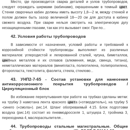
Место, где производится сварка деталей и узлов трубопроводов,
следует ограждать ширмами (кабинами), окрашенными в темный
цвет
.
Стенки сварочных кабин должны иметь высоту 1,8—2 м, между стенкой и
полом должен быть зазор величиной 18—20 см для доступа в кабину
свежего воздуха. При сварке нельзя смотреть на электрическую дугу
незащищенными глазами, так как это вызывает ожог. При по...
42. Условия работы трубопроводов
В зависимости от назначения, условий работы и требований к
коррозийной стойкости трубопроводы выполняют из различных
материалов: углеродистой и легированной сталей, чугуна, биметаллов,
цвет
ных металлов и их сплавов (алюминия, меди, свинца, титана),
неметаллических материалов (винипласта, полиэтилена, полипропилена,
фторопласта, текстолита, фаолита, стекла, стеклово...
43. УНП2-7-65 - Состав установки для нанесения
антикоррозионного покрытия трубопроводов /
Циркуляционный блок
Во избежание перепутывания при работе на трубках сделаны метки:
на трубку 3 намотана лента красного
цвет
а («отвердитель»), на трубку 5
-синего («смола»). рис.14. Шланг обогреваемый 4.15. Блок подготовки
воздуха (рис.14) состоит из пневмодросселя 1, штуцера 2, тройника 3,
переходника 4, маслораспылителя...
44. Трубопроводы стальные магистральные. Общие