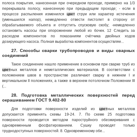
полоса покрытия, нанесенная при очередном проходе, примерно на 1/3
перекрывала полосу, нанесенную при предыдущем проходе; - если в
процессе распыления изменился
цвет
струи или характер истечения
(уменьшился напор), немедленно отвести пистолет в сторону от
обрабатываемого объекта и отпустить спусковую скобу; -немедленно
остановить насосы при опорожнении любой из бочек. 12 Следить за
расходом компонентов по показаниям счётчика двойных ходов
дозирующего насоса. Полная выработка компонентов осуществляе...
27. Способы сварки трубопроводов и виды сварных
соединений
Такое соединение нашло применение в основном при сварке труб из
цвет
ных металлов и неметаллических материалов. В соответствии с
положением швов в пространстве различают сварку в нижнем I и
вертикальном II положениях, а также в верхнем потолочном Положении III
(...
28. Подготовка металлических поверхностей перед
окрашиванием ГОСТ 9.402-80
Для подготовки поверхности изделий из
цвет
ных металлов
допускается применять схемы 19-24. 7. По схеме 25 подготовка
поверхности проводится методом пароструйного обезжиривания с
одновременным фосфатированием. Сушку проводят только
труднодоступных поверхностей. 8. Одновременному обе...