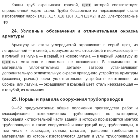
Концы труб окрашивают краской,
цвет
которой соответствует
определенной марке стали. Трубы бесшовные из нержавеющей стали
изготовляют марок 1X13, Х17, Х18Н10Т, Х17Н13М2Т и др. Электросварные
тру...
24. Условные обозначения и отличительная окраска
арматуры
Арматуру из стали углеродистой окрашивают в серый цвет, из
легированной — в синий; с корпусом из кислотостойкой и нержавеющей —
в голубой; из чугуна — в серый, из ковкого чугуна — в черный. Арматуру из
цвет
ных металлов и пластмасс не окрашивают. В зависимости от
материала уплотнительных деталей затвора устанавливают
дополнительную отличительную окраску приводного устройства арматуры
(маховика, рычага): если уплотнительное устройство изготовлено из
бронзы или латуни, — окрашивают в красный цвет; сталь нержавеющая —
в голубой; из алюминия...
25. Нормы и правила сооружения трубопроводов
9—62 предусмотрены: общие положения производства работ и
классификация технологических трубопроводов по категориям;
требования к строительной части зданий, в которых производится монтаж
трубопроводов, а также сооружений и конструкций под трубопроводы, в
том числе к эстакадам, лоткам, каналам, траншеям; требования к
материалам, из которых изготовляются детали и узлы трубопроводов, в