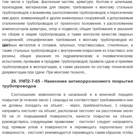
том числе к трубам, фасонным частям, арматуре, болтам и шпилькам,
прокладкам, материалам для сварки; требования к монтажу стальных
трубопроводов, к взаимному расположению трубопроводов, к пересечению
ими дорог, коммуникаций и других инженерных сооружений, к допускаемым
отклонениям трубопроводов от проектного положения, к расположению
компенсаторов арматуры, опор и подвесок; общие требования и указания
по сборке и сварке трубопроводов, а также контролю качества сварных
соединений; специфические требования к монтажу трубопроводов из
цвет
ных металлов и сплавов, чугунных, пластмассовых, стеклянных, а
также стальных трубопроводов с внутренним покрытием из пластмасс или
резины; общие указания по гидравлическому и пневматическому
испытанию, промывке и продувке трубопроводов; правила сдачи и приемки
трубопроводов в эксплуатацию, а также указания по составу технической
документации при сдаче. При монтаже техноло...
26. УНП2-7-65 - Нанесение антикоррозионного покрытия
трубопроводов
Соотношение компонентов в начальной и в конечной порциях
покрытия (в течение около 1 секунды) не соответствует требованиям и они
не должны попадать на объект; - через, приблизительно, 1 секунду
направить пистолет на объект, располагая пистолет на расстоянии около
50 см от покрываемой поверхности, нанести покрытие на объект,
руководствуясь следующими правилами: - пистолет следует направлять
под прямым углом к поверхности и перемещать параллельно этой
поверхности; - пистолет рекомендуется перемещать таким образом, чтобы