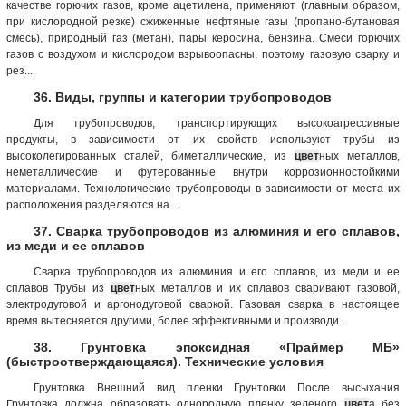
качестве горючих газов, кроме ацетилена, применяют (главным образом,
при кислородной резке) сжиженные нефтяные газы (пропано-бутановая
смесь), природный газ (метан), пары керосина, бензина. Смеси горючих
газов с воздухом и кислородом взрывоопасны, поэтому газовую сварку и
рез...
36. Виды, группы и категории трубопроводов
Для трубопроводов, транспортирующих высокоагрессивные
продукты, в зависимости от их свойств используют трубы из
высоколегированных сталей, биметаллические, из
цвет
ных металлов,
неметаллические и футерованные внутри коррозионностойкими
материалами. Технологические трубопроводы в зависимости от места их
расположения разделяются на...
37. Сварка трубопроводов из алюминия и его сплавов,
из меди и ее сплавов
Сварка трубопроводов из алюминия и его сплавов, из меди и ее
сплавов Трубы из
цвет
ных металлов и их сплавов сваривают газовой,
электродуговой и аргонодуговой сваркой. Газовая сварка в настоящее
время вытесняется другими, более эффективными и производи...
38. Грунтовка эпоксидная «Праймер МБ»
(быстроотверждающаяся). Технические условия
Грунтовка Внешний вид пленки Грунтовки После высыхания
Грунтовка должна образовать однородную пленку зеленого
цвет
а без