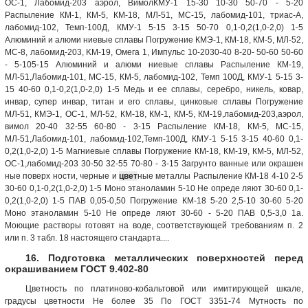
ОС-1, Лабомид-203 аэрол, ВимолКМУ-1 15-30 10-30 50-70 - 5-20
Распыление КМ-1, КМ-5, КМ-18, МЛ-51, МС-15, лабомид-101, триас-А,
лабомид-102, Темп-100Д, КМУ-1 5-15 3-15 50-70 0,1-0,2(1,0-2,0) 1-5
Алюминий и алюми ниевые сплавы Погружение КМЭ-1, КМ-18, КМ-5, МЛ-52,
МС-8, лабомид-203, KM-19, Омега 1, Импульс 10-2030-40 8-20- 50-60 50-60
- 5-105-15 Алюминий и алюми ниевые сплавы Распыление КМ-19,
МЛ-51,Лабомид-101, МС-15, КМ-5, лабомид-102, Темп 100Д, КМУ-1 5-15 3-
15 40-60 0,1-0,2(1,0-2,0) 1-5 Медь и ее сплавы, серебро, никель, ковар,
инвар, супер инвар, титан и его сплавы, цинковые сплавы Погружение
МЛ-51, КМЭ-1, ОС-1, МЛ-52, КМ-18, КМ-1, КМ-5, КМ-19,лабомид-203,аэрол,
вимол 20-40 32-55 60-80 - 3-15 Распыление КМ-18, КМ-5, МС-15,
МЛ-51,Лабомид-101, лабомид-102,Темп-100Д, КМУ-1 5-15 3-15 40-60 0,1-
0,2(1,0-2,0) 1-5 Магниевые сплавы Погружение КМ-18, КМ-19, КМ-5, МЛ-52,
ОС-1,лабомид-203 30-50 32-55 70-80 - 3-15 Загрунто ванные или окрашен
ные поверх ности, черные и
цвет
ные металлы Распыление КМ-18 4-10 2-5
30-60 0,1-0,2(1,0-2,0) 1-5 Моно этаноламин 5-10 Не опреде ляют 30-60 0,1-
0,2(1,0-2,0) 1-5 ПАВ 0,05-0,50 Погружение КМ-18 5-20 2,5-10 30-60 5-20
Моно этаноламин 5-10 Не опреде ляют 30-60 - 5-20 ПАВ 0,5-3,0 1а.
Моющие растворы готовят на воде, coответствующей требованиям п. 2
или п. 3 табл. 18 настоящего стандарта....
16. Подготовка металлических поверхностей перед
окрашиванием ГОСТ 9.402-80
Цветность по платиново-кобальтовой или имитирующей шкале,
градусы цветности Не более 35 По ГОСТ 3351-74 Мутность по