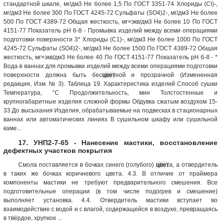
стандартной шкале, мг/дм3 Не более 1,5 По ГОСТ 3351-74 Хлориды (Сl)-,
мг/дм3 Не более 300 По ГОСТ 4245-72 Сульфаты (SО4)2-, мг/дм3 Не более
500 По ГОСТ 4389-72 Общая жесткость, мг×экв/дм3 Не более 10 По ГОСТ
4151-77 Показатель рН 6-8 - Промывка изделий между всеми операциями
подготовки поверхности 3* Хлориды (С1)-, мг/дм3 Не более 1000 По ГОСТ
4245-72 Сульфаты (SО4)2-, мг/дм3 Не более 1500 По ГОСТ 4389-72 Общая
жесткость, мг×экв/дм3 Не более 40 По ГОСТ 4151-77 Показатель рН 6-8 - *
Вода в ваннах для промывки изделий между всеми операциями подготовки
поверхности должна быть бес
цвет
ной и прозрачной (Измененная
редакция, Изм. № 3). Таблица 19. Характеристика изделий Способ сушки
Температура, °С Продолжительность, мин Толстостенные и
крупногабаритные изделия сложной формы Обдувка сжатым воздухом 15-
33 До высыхания Изделия, обрабатываемые на подвесках в стационарных
ваннах или автоматических линиях В сушильном шкафу или сушильной
каме...
17. УНП2-7-65 - Нанесение мастики, восстановление
дефектных участков покрытия
Смола поставляется в бочках синего (голубого)
цвет
а, а отвердитель
в таких же бочках коричневого цвета. 4.3. В отличие от праймера
компоненты мастики не требуют предварительного смешения. Все
подготовительные операции (в том числе подогрев и смешение)
выполняет установка. 4.4. Отвердитель мастики вступает во
взаимодействие с водой и с влагой, содержащейся в воздухе, превращаясь
в твёрдое, хрупкое ...