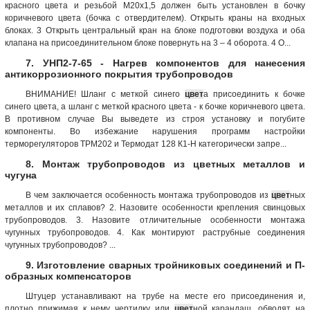
красного цвета и резьбой М20х1,5 должен быть установлен в бочку
коричневого цвета (бочка с отвердителем). Открыть краны на входных
блоках. 3 Открыть центральный кран на блоке подготовки воздуха и оба
клапана на присоединительном блоке повернуть на 3 – 4 оборота. 4 О...
7. УНП2-7-65 - Нагрев компонентов для нанесения
антикоррозионного покрытия трубопроводов
ВНИМАНИЕ! Шланг с меткой синего
цвет
а присоединить к бочке
синего цвета, а шланг с меткой красного цвета - к бочке коричневого цвета.
В противном случае Вы выведете из строя установку и погубите
компоненты. Во избежание нарушения программ настройки
терморегуляторов ТРМ202 и Термодат 128 К1-Н категорически запре...
8. Монтаж трубопроводов из цветных металлов и
чугуна
В чем заключается особенность монтажа трубопроводов из
цвет
ных
металлов и их сплавов? 2. Назовите особенности крепления свинцовых
трубопроводов. 3. Назовите отличительные особенности монтажа
чугунных трубопроводов. 4. Как монтируют раструбные соединения
чугунных трубопроводов? ...
9. Изготовление сварных тройниковых соединений и П-
образных компенсаторов
Штуцер устанавливают на трубе на месте его присоединения и,
плотно прижимая к нему чертилку или
цвет
ной карандаш, обводят на