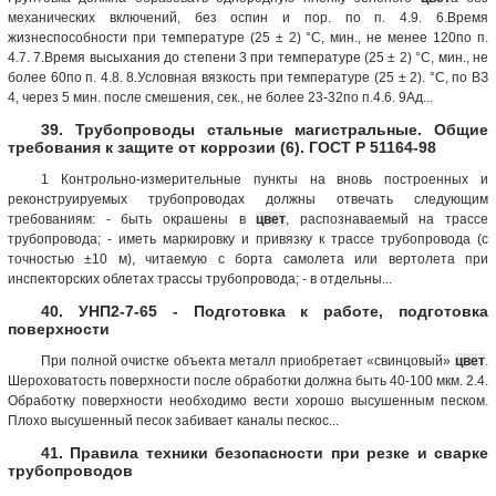
механических включений, без оспин и пор. по п. 4.9. 6.Время
жизнеспособности при температуре (25 ± 2) °С, мин., не менее 120по п.
4.7. 7.Время высыхания до степени 3 при температуре (25 ± 2) °С, мин., не
более 60по п. 4.8. 8.Условная вязкость при температуре (25 ± 2). °С, по ВЗ
4, через 5 мин. после смешения, сек., не более 23-32по п.4.6. 9Ад...
39. Трубопроводы стальные магистральные. Общие
требования к защите от коррозии (6). ГОСТ Р 51164-98
1 Контрольно-измерительные пункты на вновь построенных и
реконструируемых трубопроводах должны отвечать следующим
требованиям: - быть окрашены в
цвет
, распознаваемый на трассе
трубопровода; - иметь маркировку и привязку к трассе трубопровода (с
точностью ±10 м), читаемую с борта самолета или вертолета при
инспекторских облетах трассы трубопровода; - в отдельны...
40. УНП2-7-65 - Подготовка к работе, подготовка
поверхности
При полной очистке объекта металл приобретает «свинцовый»
цвет
.
Шероховатость поверхности после обработки должна быть 40-100 мкм. 2.4.
Обработку поверхности необходимо вести хорошо высушенным песком.
Плохо высушенный песок забивает каналы пескос...
41. Правила техники безопасности при резке и сварке
трубопроводов