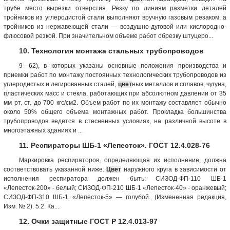
трубе место вырезки отверстия. Резку по линиям разметки деталей
тройников из углеродистой стали выполняют вручную газовым резаком, а
тройников из нержавеющей стали — воздушно-дуговой или кислородно-
флюсовой резкой. При значительном объеме работ обрезку штуцеро...
10. Технология монтажа стальных трубопроводов
9—62), в которых указаны основные положения производства и
приемки работ по монтажу постоянных технологических трубопроводов из
углеродистых и легированных сталей,
цвет
ных металлов и сплавов, чугуна,
пластических масс и стекла, работающих при абсолютном давлении от 35
мм рт. ст. до 700 кгс/см2. Объем работ по их монтажу составляет обычно
около 50% общего объема монтажных работ. Прокладка большинства
трубопроводов ведется в стесненных условиях, на различной высоте в
многоэтажных зданиях и ...
11. Респираторы ШБ-1 «Лепесток». ГОСТ 12.4.028-76
Маркировка респираторов, определяющая их исполнение, должна
соответствовать указан­ной ниже.
Цвет
наружного круга в зависимости от
исполнения респиратора должен быть: СИЗОД-ФП-110 ШБ-1
«Лепесток-200» - белый; СИЗОД-ФП-210 ШБ-1 «Лепесток-40» - оранжевый;
СИЗОД-ФП-310 ШБ-1 «Лепесток-5» — голубой. (Измененная редакция,
Изм. № 2). 5.2. Ка...
12. Очки защитные ГОСТ Р 12.4.013-97