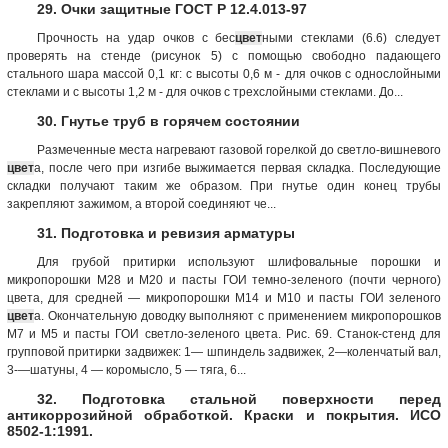
29. Очки защитные ГОСТ Р 12.4.013-97
Прочность на удар очков с бес
цвет
ными стеклами (6.6) следует
проверять на стенде (рисунок 5) с помощью свободно падающего
стального шара массой 0,1 кг: с высоты 0,6 м - для очков с однослойными
стеклами и с высоты 1,2 м - для очков с трехслойными стеклами. До...
30. Гнутье труб в горячем состоянии
Размеченные места нагревают газовой горелкой до светло-вишневого
цвет
а, после чего при изгибе выжимается первая складка. Последующие
складки получают таким же образом. При гнутье один конец трубы
закрепляют зажимом, а второй соединяют че...
31. Подготовка и ревизия арматуры
Для грубой притирки используют шлифовальные порошки и
микропорошки М28 и М20 и пасты ГОИ темно-зеленого (почти черного)
цвета, для средней — микропорошки М14 и М10 и пасты ГОИ зеленого
цвет
а. Окончательную доводку выполняют с применением микропорошков
М7 и М5 и пасты ГОИ светло-зеленого цвета. Рис. 69. Станок-стенд для
групповой притирки задвижек: 1— шпиндель задвижек, 2—коленчатый вал,
3-—шатуны, 4 — коромысло, 5 — тяга, 6...
32. Подготовка стальной поверхности перед
антикоррозийной обработкой. Краски и покрытия. ИСО
8502-1:1991.