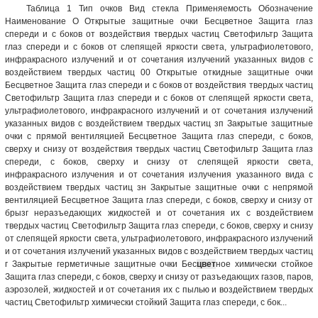
Таблица 1 Тип очков Вид стекла Применяемость Обозна­чение
Наименование О Открытые защит­ные очки Бесцветное Защита глаз
спереди и с боков от воздействия твердых частиц Светофильтр Защита
глаз спереди и с боков от слепящей яркости света, ультрафиолетового,
инфракрасного излучений и от сочетания излучений указанных видов с
воздействием твердых частиц 00 Открытые откид­ные защитные очки
Бесцветное Защита глаз спереди и с боков от воздействия твердых частиц
Светофильтр Защита глаз спереди и с боков от слепящей яркости света,
ультрафиолетового, инфракрасного излучений и от сочетания излучений
указанных видов с воздействием твердых частиц зп Закрытые защит­ные
очки с прямой вентиляцией Бесцветное Защита глаз спереди, с боков,
сверху и снизу от воздействия твердых частиц Светофильтр Защита глаз
спереди, с боков, сверху и снизу от слепящей яркости света,
инфракрасного излучения и от сочетания излучения указанного вида с
воздействием твердых частиц зн Закрытые защит­ные очки с непря­мой
вентиляцией Бесцветное Защита глаз спереди, с боков, сверху и снизу от
брызг неразъедающих жидкостей и от сочетания их с воздействием
твердых частиц Светофильтр Защита глаз спереди, с боков, сверху и снизу
от слепящей яркости света, ультрафиолетового, инфракрасного излучений
и от сочетания излучений указанных видов с воздействием твердых частиц
г Закрытые герме­тичные защитные очки Бес
цвет
ное хими­чески стойкое
Защита глаз спереди, с боков, сверху и снизу от разъедающих газов, паров,
аэрозолей, жидкостей и от сочетания их с пылью и воздействием твердых
частиц Светофильтр хи­мически стойкий Защита глаз спереди, с бок...