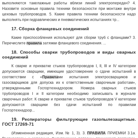
выполняются такелажные работы вблизи линий электропередач? 4.
Назовите основные правила техники безопасности при монтаже внутри
цеховых трубопроводов. 5. Какие правила техники безопасности надо
выполнять при гидравлических и пневматических испытаниях тр...
17. Сборка фланцевых соединений
Какие приспособления используют для сборки труб с фланцами? 3.
Перечислите
правила
затяжки фланцевого соединения. ...
18. Способы сварки трубопроводов и виды сварных
соединений
К сварке и прихватке стыков трубопроводов I, II, III и IV категории
допускаются сварщики, имеющие удостоверение о сдаче испытаний в
соответствии с «
Правила
ми испытания электросварщиков и
газосварщиков для допуска их к ответственным сварочным работам»,
утвержденными Госгортехнадзором. Номера сварных стыков
трубопроводов I и II категории необходимо записывать в журнале
сварочных работ. К сварке и прихватке стыков трубопроводов V категории
допускаются сварщики без сдачи испытаний по правилам
Госгортехнадзор...
19. Респираторы фильтрующие газопылезащитные.
ГОСТ 17269-71
(Измененная редакция, Изм. № 1, 3). 3.
ПРАВИЛА
ПРИЕМКИ 3.1а.