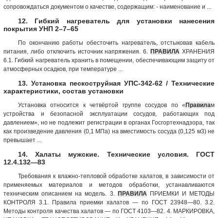
сопровождаться документом о качестве, содержащим: - наименование и ...
12. Гибкий нагреватель для установки нанесения
покрытия УНП 2–7–65
По окончанию работы обесточить нагреватель, отстыковав кабель
питания, либо отключить источник напряжения. 6.
ПРАВИЛА
ХРАНЕНИЯ
6.1. Гибкий нагреватель хранить в помещении, обеспечивающим защиту от
атмосферных осадков, при температуре ...
13. Установка пескоструйная УПС-342-62 / Технические
характеристики, состав установки
Установка относится к четвёртой группе сосудов по «
Правила
м
устройства и безопасной эксплуатации сосудов, работающих под
давлением», но не подлежит регистрации в органах Госгортехнадзора, так
как произведение давления (0,1 МПа) на вместимость сосуда (0,125 м3) не
превышает ...
14. Халаты мужские. Технические условия. ГОСТ
12.4.132—83
Требования к влажно-тепловой обработке халатов, в зависимости от
применяемых материалов и методов обработки, устанавливаются
техническим описанием на модель. 3.
ПРАВИЛА
ПРИЕМКИ И МЕТОДЫ
КОНТРОЛЯ 3.1. Правила приемки халатов — по ГОСТ 23948—80. 3.2.
Методы контроля качества халатов — по ГОСТ 4103—82. 4. МАРКИРОВКА,