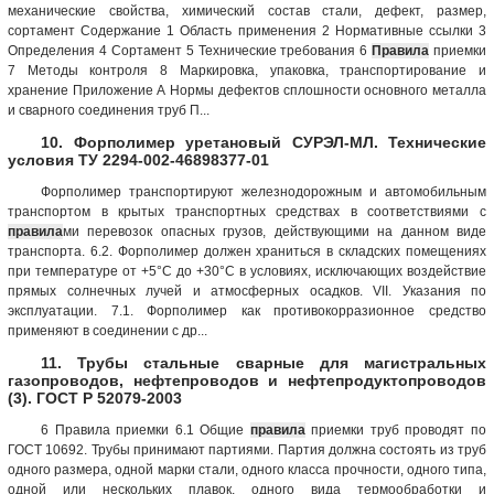
механические свойства, химический состав стали, дефект, размер,
сортамент Содержание 1 Область применения 2 Нормативные ссылки 3
Определения 4 Сортамент 5 Технические требования 6
Правила
приемки
7 Методы контроля 8 Маркировка, упаковка, транспортирование и
хранение Приложение А Нормы дефектов сплошности основного металла
и сварного соединения труб П...
10. Форполимер уретановый СУРЭЛ-МЛ. Технические
условия ТУ 2294-002-46898377-01
Форполимер транспортируют железнодорожным и автомобильным
транспортом в крытых транспортных средствах в соответствиями с
правила
ми перевозок опасных грузов, действующими на данном виде
транспорта. 6.2. Форполимер должен храниться в складских помещениях
при температуре от +5°С до +30°С в условиях, исключающих воздействие
прямых солнечных лучей и атмосферных осадков. VII. Указания по
эксплуатации. 7.1. Форполимер как противокорразионное средство
применяют в соединении с др...
11. Трубы стальные сварные для магистральных
газопроводов, нефтепроводов и нефтепродуктопроводов
(3). ГОСТ Р 52079-2003
6 Правила приемки 6.1 Общие
правила
приемки труб проводят по
ГОСТ 10692. Трубы принимают партиями. Партия должна состоять из труб
одного размера, одной марки стали, одного класса прочности, одного типа,
одной или нескольких плавок, одного вида термообработки и