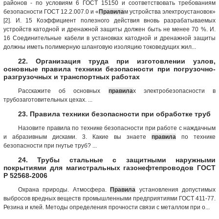
районов - по условиям 6 ГОСТ 15150 и соответствовать требованиям
безопасности ГОСТ 12.2.007.0 и «
Правила
м устройства электроустановок»
[2]. И. 15 Коэффициент полезного действия вновь разрабатываемых
устройств катодной и дренажной защиты должен быть не менее 70 %. И.
16 Соединительные кабели в установках катодной и дренажной защиты
должны иметь полимерную шланговую изоляцию токоведущих жил...
22. Организация труда при изготовлении узлов,
основные правила техники безопасности при погрузочно-
разгрузочных и транспортных работах
Расскажите об основных
правила
х электробезопасности в
трубозаготовительных цехах. ...
23. Правила техники безопасности при обработке труб
Назовите правила по технике безопасности при работе с наждачным
и абразивным дисками. 3. Какие вы знаете
правила
по технике
безопасности при гнутье труб? ...
24. Трубы стальные с защитными наружными
покрытиями для магистральных газонефтепроводов ГОСТ
Р 52568-2006
Охрана природы. Атмосфера.
Правила
установления допустимых
выбросов вредных веществ промышленными предприятиями ГОСТ 411-77.
Резина и клей. Методы определения прочности связи с металлом при о...