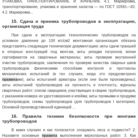
УПАКОВКА, ТРАНСПОРТИРОВАНИЕ И ХРАНЕНИЕ 4.1. Маркировка,
транспортирование, упаковка и хранение халатов — по ГОСТ 10581—82.
4.2. Маркировка...
15. Сдача и приемка трубопроводов в эксплуатацию,
организация труда
При сдаче в эксплуатацию технологических трубопроводов на
условное давление до 100 кгс/см2 монтажная организация обязана
представлять следующую техническую документацию: акты сдачи траншей
и опорных конструкций под монтаж, акты укладки патронов; копии
сертификатов на сварочные материалы; акты проверки внутренней
очистки трубопроводов; заключения по проверке качества сварных швов
трубопроводов физическими способами контроля и протоколы
механических испытаний (в тех случаях, когда это предусмотрено
правила
ми); акты испытаний арматуры (если они были произведены);
акты испытаний трубопроводов на прочность и плотность; журналы
сварочных работ; списки сварщиков, участвующих в сварке трубопроводов,
с указанием номера их удостоверения и клейма; акты промывки и продувки
трубопроводов; схемы трубопроводов (для трубопроводов I категории).
Основной производственной единицей ...
16. Правила техники безопасности при монтаже
трубопроводов
В каких случаях и как полагается сооружать леса и подмости? 2.
Назовите основные
правила
выполнения верхолазных работ. 3. Как