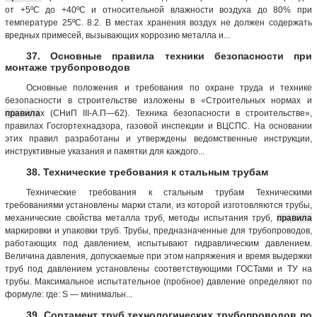
от +5ºС до +40ºС и относительной влажности воздуха до 80% при
температуре 25ºС. 8.2. В местах хранения воздух не должен содержать
вредных примесей, вызывающих коррозию металла и...
37. Основные правила техники безопасности при
монтаже трубопроводов
Основные положения и требования по охране труда и технике
безопасности в строительстве изложены в «Строительных нормах и
правила
х (СНиП III-А.П—62). Техника безопасности в строительстве»,
правилах Госгортехнадзора, газовой инспекции и ВЦСПС. На основании
этих правил разработаны и утверждены ведомственные инструкции,
инструктивные указания и памятки для каждого...
38. Технические требования к стальным трубам
Технические требования к стальным трубам Техническими
требованиями установлены марки стали, из которой изготовляются трубы,
механические свойства металла труб, методы испытания труб,
правила
маркировки и упаковки труб. Трубы, предназначенные для трубопроводов,
работающих под давлением, испытывают гидравлическим давлением.
Величина давления, допускаемые при этом напряжения и время выдержки
труб под давлением установлены соответствующими ГОСТами и ТУ на
трубы. Максимальное испытательное (пробное) давление определяют по
формуле: где: S — минимальн...
39. Сортамент труб технологических трубопроводов по