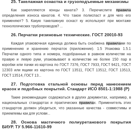
25. Такелажная оснастка и грузоподъемные механизмы
Как закрепляются концы каната? 3. Перечислите
правила
определения износа канатов. 4. Что такое полиспаст и для чего его
применяют? 5. Какую такелажную оснаст ку используют при монтаже
технологических трубопроводов? ...
26. Перчатки резиновые технические. ГОСТ 20010-93
Каждая упаковочная единица должна быть снабжена
правила
ми по
применению и хранению перчаток (приложение). 1.5 Упаковка 1.5.1
Перчатки одного типа и номера, подобранные в равном количестве на
правую и левую руки, упаковывают в количестве не более 150 пар в
коробки или пачки из картона по ГОСТ 7376, ГОСТ 7933, ГОСТ 9421, ГОСТ
12303 или ящики из картона по ГОСТ 13511, ГОСТ 13512, ГОСТ 13513,
ГОСТ 13514, ГОСТ 13...
27. Подготовка стальной основы перед нанесением
красок и подобных покрытий. Стандарт ИСО 8501-1:1988 (Р)
Такие рекомендации содержаться в других документах, например, в
национальных стандартах и практических
правила
х. Применитель этих
стандартов должен убедиться, что указанные качества - совместимы и
приемлемы как для услови...
28. Основа мастичного полиуретанового покрытия
БИУР. ТУ 5.966-11610-99