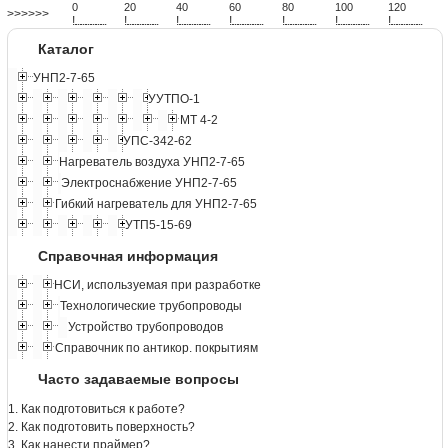
0
20
40
60
80
100
120
>>>>>>
!
.
.
.
.
.
.
.
.
.
.
.
.
.
.
.
.
.
.
.
!
.
.
.
.
.
.
.
.
.
.
.
.
.
.
.
.
.
.
.
!
.
.
.
.
.
.
.
.
.
.
.
.
.
.
.
.
.
.
.
!
.
.
.
.
.
.
.
.
.
.
.
.
.
.
.
.
.
.
.
!
.
.
.
.
.
.
.
.
.
.
.
.
.
.
.
.
.
.
.
!
.
.
.
.
.
.
.
.
.
.
.
.
.
.
.
.
.
.
.
!
.
.
.
.
.
.
.
.
.
.
.
.
.
.
.
.
.
.
.
Каталог
УНП2-7-65
УУТПО-1
МТ 4-2
УПС-342-62
Нагреватель воздуха УНП2-7-65
Электроснабжение УНП2-7-65
Гибкий нагреватель для УНП2-7-65
УТП5-15-69
Справочная информация
НСИ, используемая при разработке
Технологические трубопроводы
Устройство трубопроводов
Справочник по антикор. покрытиям
Часто задаваемые вопросы
1. Как подготовиться к работе?
2. Как подготовить поверхность?
3. Как нанести праймер?