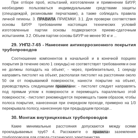
При отборе проб, испытаний, изготовлении и применении БИУР,
необходимо пользоваться индивидуальными средствами защиты
(спецодеждой, резиновыми перчатками), а также соблюдать правила
личной гигиены. 3.
ПРАВИЛА
ПРИЕМКИ. 3.1. Для проверки соответствия
основы БИУР требованиям настоящих технических условий
изготовленные партии основы подвергаются приемо-сдаточным
испытаниям. 3.2. Объем партии основы БИУР не менее 90 кг и ...
29. УНП2-7-65 - Нанесение антикоррозионного покрытия
трубопроводов
Соотношение компонентов в начальной и в конечной порциях
покрытия (в течение около 1 секунды) не соответствует требованиям и они
не должны попадать на объект; - через, приблизительно, 1 секунду
направить пистолет на объект, располагая пистолет на расстоянии около
50 см от покрываемой поверхности, нанести покрытие на объект,
руководствуясь следующими
правила
ми: - пистолет следует направлять
под прямым углом к поверхности и перемещать параллельно этой
поверхности; - пистолет рекомендуется перемещать таким образом, чтобы
полоса покрытия, нанесенная при очередном проходе, примерно на 1/3
перекрывала полосу, нанесенную при предыдущем проходе...
30. Монтаж внутрицеховых трубопроводов
Какие минимальные расстояния допускаются между осями
прокладываемых труб? 4. Расскажите о
правила
х заземления
трубопроводов для отвода статического электричества. ...