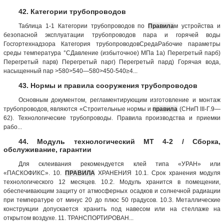
42. Категории трубопроводов
Таблица 1-1 Категории трубопроводов по
Правила
м устройства и
безопасной эксплуатации трубопроводов пара и горячей воды
Госгортехнадзора Категория трубопроводовСредаРабочие параметры
среды температура °СДавление (избыточное) МПа 1а) Перегретый парб)
Перегретый парв) Перегретый парг) Перегретый пард) Горячая вода,
насыщенный пар >580>540—580>450-540≥4...
43. Нормы и правила сооружения трубопроводов
Основным документом, регламентирующим изготовление и монтаж
трубопроводов, являются «Строительные нормы и
правила
(СНиП III-Г.9—
62). Технологические трубопроводы. Правила производства и приемки
рабо...
44. Модуль технологический МТ 4-2 / Сборка,
обслуживание, гарантии
Для склеивания рекомендуется клей типа «УРАН» или
«ПАСКОФИКС». 10.
ПРАВИЛА
ХРАНЕНИЯ 10.1. Срок хранения модуля
технологического 12 месяцев. 10.2. Модуль хранится в помещении,
обеспечивающим защиту от атмосферных осадков и солнечной радиации
при температуре от минус 20 до плюс 50 градусов. 10.3. Металлические
конструкции допускается хранить под навесом или на стеллаже на
открытом воздухе. 11. ТРАНСПОРТИРОВАН...