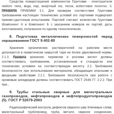
Средства пожаротушения компонентов Грунтовки - огнетушители
любого типа, вода, пар, инертный газ, песок, асбестовое полотно. 3.
ПРАВИЛА
ПРИЕМКИ 3.1. Для проверки соответствия Грунтовки
требованиям настоящих технических условий его партиями подвергают
приемо-сдаточным испытаниям. Партией считают количество Грунтовки
(Компонент А и Компонент Б с указанием номеров их партий, даты
изготовления), полученное по одному технологическо...
8. Подготовка металлических поверхностей перед
окрашиванием ГОСТ 9.402-80
Хранение органических растворителей на рабочем месте
допускается в герметически закрытой таре не более двухсменной нормы.
2.1.3.
Правила
хранения, перевозки и розлива кислот должны
соответствовать требованиям, установленным в стандартах или
технических условиях на соответствующую кислоту. 2.2. Требования
безопасности при использовании материалов, обладающих опасными и
вредными свойствами 2.2.1. Требования безопасности при работе с
хромовым ангидридом должны соответствовать ГОСТ 2548-77. 2.2.2. При
при...
9. Трубы стальные сварные для магистральных
газопроводов, нефтепроводов и нефтепродуктопроводов
(5). ГОСТ Р 52079-2003
Радиографический контроль дефектов сварного шва Ключевые слова:
магистральный трубопровод, труба, металл, сварное соединение,