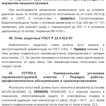
нормалям машиностроения
При необходимости применения прямошовных труб на условное
давление выше 16 кгс/см2 допускается изготовление их из стали 20Г2СД
(МК) и 14ХГС в соответствии с
правила
ми Госгортехнадзора.
Водогазопроводные трубы с условным диаметром от 8 до 100 мм (¼"—4")
применяют, для рабочей среды с температурой до 200° С и условным
давлением до 16 кгс/см2. Нормалью МН 4705—...
40. Очки защитные ГОСТ Р 12.4.013-97
Комплектность защитных очков должна быть указана в
эксплуатационной документации по ГОСТ 2.601. 7.
Правила
приемки 7.1.
Очки должны подвергаться приемосдаточным, периодическим и типовым
испытаниям. 7.2. За партию принимается количество очков одной модели,
изготовленных за одну смену. При приемосдаточных испытаниях очки
следует прове...
41. УУТПО-1 - Универсальная установка
термопескоструйной очистки / Порядок работы,
профилактическое обслуживание и транспортирование
Результаты испытаний должны быть занесены в формуляр установки
Ш5.052.00.000ФО. 12.
ПРАВИЛА
ХРАНЕНИЯ 12.1. Изделие хранить в
помещении, обеспечивающим защиту от атмосферных осадков и
солнечной радиации, при температуре от минус 20 до + 50°С . 12.2. Шлем
хранить подвешенным за вешалку после очистки от грязи и пыли. 12.3...