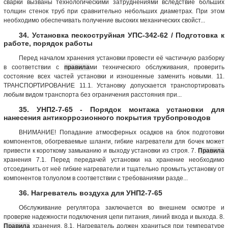
сварки вызваны технологическими затруднениями вследствие больших
толщин стенок труб при сравнительно небольших диаметрах. При этом
необходимо обеспечивать получение высоких механических свойст...
34. Установка пескоструйная УПС-342-62 / Подготовка к
работе, порядок работы
Перед началом хранения установки провести её частичную разборку
в соответствии с
правила
ми технического обслуживания, проверить
состояние всех частей установки и изношенные заменить новыми. 11.
ТРАНСПОРТИРОВАНИЕ 11.1. Установку допускается транспортировать
любым видом транспорта без ограничения расстояния при...
35. УНП2-7-65 - Порядок монтажа установки для
нанесения антикоррозионного покрытия трубопроводов
ВНИМАНИЕ! Попадание атмосферных осадков на блок подготовки
компонентов, обогреваемые шланги, гибкие нагреватели для бочек может
привести к короткому замыканию и выходу установки из строя. 7.
Правила
хранения 7.1. Перед передачей установки на хранение необходимо
отсоединить от неё гибкие нагреватели и тщательно промыть установку от
компонентов толуолом в соответствии с требованиями разде...
36. Нагреватель воздуха для УНП2-7-65
Обслуживание регулятора заключается во внешнем осмотре и
проверке надежности подключения цепи питания, линий входа и выхода. 8.
Правила
хранения. 8.1. Нагреватель должен храниться при температуре