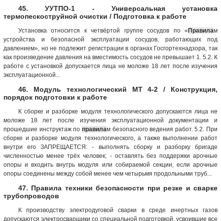
45. УУТПО-1 - Универсальная установка
термопескоструйной очистки / Подготовка к работе
Установка относится к четвёртой группе сосудов по «
Правила
м
устройства и безопасной эксплуатации сосудов, работающих под
давлением», но не подлежит регистрации в органах Госгортехнадзора, так
как произведение давления на вместимость сосудов не превышает 1. 5.2. К
работе с установкой допускается лица не моложе 18 лет после изучения
эксплуатационной...
46. Модуль технологический МТ 4-2 / Конструкция,
порядок подготовки к работе
К сборке и разборке модуля технологического допускаются лица не
моложе 18 лет после изучения эксплуатационной документации и
прошедшие инструктаж по
правила
м безопасного ведения работ. 5.2. При
сборке и разборке модуля технологического, а также выполнении работ
внутри его ЗАПРЕЩАЕТСЯ: - выполнять сборку и разборку бригаде
численностью менее трёх человек; - оставлять без поддержки арочные
опоры и входить внутрь модуля или собираемой секции, если арочные
опоры соединены между собой менее чем четырьмя продольными труб...
47. Правила техники безопасности при резке и сварке
трубопроводов
К производству электродуговой сварки в среде инертных газов
допускаются электросварщики со специальной подготовкой, усвоившие все