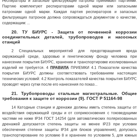
Респираторы и запасные фильтрующие патроны принимают партиями.
Партию комплектуют респираторами одной марки или запасными
патронами одной марки. Каждая партия респира­торов и запасных
фильтрующих патронов должна сопровождаться документом о качестве,
содержащим: ...
20. ТУ БИУРС - Защита от почвенной коррозии
соединительных деталей, трубопроводов и насосных
станций
2 Специальных мероприятий для предотвращения вреда
окружающей среде, здоровью и генетическому фонду человека при
нанесении покрытия БИУРС, хранении и транспортировке изолированных
изделий не требуется. 4
ПРАВИЛА
ПРИЕМКИ 4.1 Показатели качества
покрытия БИУРС должны соответствовать требованиям настоящих
технических условий: 4.2 Контроль показателей качества покрытия БИУРС
проводят через сутки после его нанесения по показ...
21. Трубопроводы стальные магистральные. Общие
требования к защите от коррозии (9). ГОСТ Р 51164-98
14 Катодные станции и дренажи должны иметь степень защиты от
воздействия окружающей среды и от соприкосновения с токоведущими
частями не ниже IР34 ГОСТ 14254 (для автоматических поляризованных
дренажей допускается степень защиты не менее IР23 при условии
обеспечения степени защиты IР34 для блоков управления), допускать
транспортирование по условию 8 и хранение по условиям 5, для южных