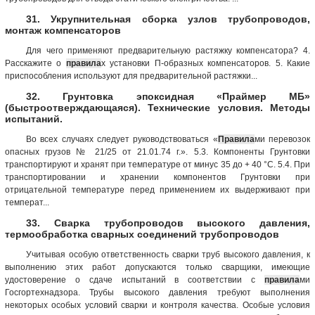
31. Укрупнительная сборка узлов трубопроводов,
монтаж компенсаторов
Для чего применяют предварительную растяжку компенсатора? 4.
Расскажите о
правила
х установки П-образных компенсаторов. 5. Какие
приспособления используют для предварительной растяжки...
32. Грунтовка эпоксидная «Праймер МБ»
(быстроотверждающаяся). Технические условия. Методы
испытаний.
Во всех случаях следует руководствоваться «
Правила
ми перевозок
опасных грузов № 21/25 от 21.01.74 г.». 5.3. Компоненты Грунтовки
транспортируют и хранят при температуре от минус 35 до + 40 °С. 5.4. При
транспортировании и хранении компонентов Грунтовки при
отрицательной температуре перед применением их выдерживают при
температ...
33. Сварка трубопроводов высокого давления,
термообработка сварных соединений трубопроводов
Учитывая особую ответственность сварки труб высокого давления, к
выполнению этих работ допускаются только сварщики, имеющие
удостоверение о сдаче испытаний в соответствии с
правила
ми
Госгортехнадзора. Трубы высокого давления требуют выполнения
некоторых особых условий сварки и контроля качества. Особые условия