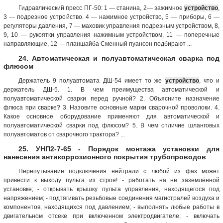
Гидравлический пресс ПГ-50: 1 — станина, 2— зажимное
устройство
,
3 — подрезное устройство. 4 — нажимное устройство, 5 — приборы, 6 —
регуляторы давления, 7 — маховик управления подрезным устройством, 8,
9, 10 — рукоятки управления нажимным устройством, 11 — поперечные
направляющие, 12 — планшайба Сменный пуансон подбирают ...
24. Автоматическая и полуавтоматическая сварка под
флюсом
Держатель 9 полуавтомата ДШ-54 имеет то же
устройство
, что и
держатель ДШ-5. 1. В чем преимущества автоматической и
полуавтоматической сварки перед ручной? 2. Объясните назначение
флюса при сварке? 3. Назовите основные марки сварочной проволоки. 4.
Какое основное оборудование применяют для автоматической и
полуавтоматической сварки под флюсом? 5. В чем отличие шланговых
полуавтоматов от сварочного трактора? ...
25. УНП2-7-65 - Порядок монтажа установки для
нанесения антикоррозионного покрытия трубопроводов
Перепутывание подключения нейтрали с любой из фаз может
привести к выходу пульта из строя! - работать на не заземлённой
установке; - открывать крышку пульта управления, находящегося под
напряжением; - подтягивать резьбовые соединения магистралей воздуха и
компонентов, находящихся под давлением; - выполнять любые работы в
двигательном отсеке при включенном электродвигателе; - включать