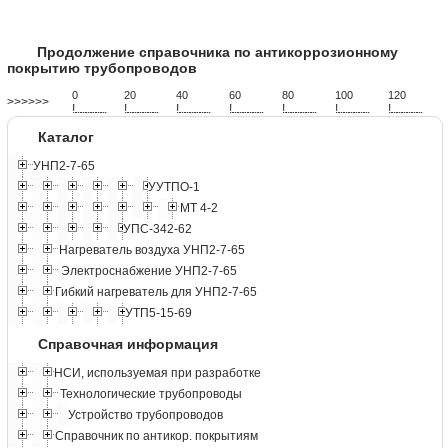
Продолжение справочника по антикоррозионному
покрытию трубопроводов
0
20
40
60
80
100
120
>>>>>>
!
.
.
.
.
.
.
.
.
.
.
.
.
.
.
.
.
.
.
.
!
.
.
.
.
.
.
.
.
.
.
.
.
.
.
.
.
.
.
.
!
.
.
.
.
.
.
.
.
.
.
.
.
.
.
.
.
.
.
.
!
.
.
.
.
.
.
.
.
.
.
.
.
.
.
.
.
.
.
.
!
.
.
.
.
.
.
.
.
.
.
.
.
.
.
.
.
.
.
.
!
.
.
.
.
.
.
.
.
.
.
.
.
.
.
.
.
.
.
.
!
.
.
.
.
.
.
.
.
.
.
.
.
.
.
.
.
.
.
.
Каталог
УНП2-7-65
УУТПО-1
МТ 4-2
УПС-342-62
Нагреватель воздуха УНП2-7-65
Электроснабжение УНП2-7-65
Гибкий нагреватель для УНП2-7-65
УТП5-15-69
Справочная информация
НСИ, используемая при разработке
Технологические трубопроводы
Устройство трубопроводов
Справочник по антикор. покрытиям