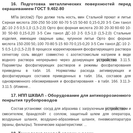
16. Подготовка металлических поверхностей перед
окрашиванием ГОСТ 9.402-80
МПа (кгс/см2) Про должи тель ность, мин Стальной прокат и литье
Серная кислота 200-250 50-100 60-70 5-15 50-60 0,15-0,20 3-5 Син танол
ДС-10 2-5 0,5-1,0 (1,5-2,0) Орто фос форная кислота 20-30 20-30 60-60 10-
30 50-60 0,15-0,20 3-5 Син танол ДС-10 2-5 0,5-1,0 (1,5-2,0) Стальные
изделия, имеющие сварные швы, чугунное литье Орто фос форная
кислота 150-200 50,-100 70-80 5-15 60-70 0,15-0,20 3-5 Син танол ДС-10 2-
5 0,5-1,0 (1,5-2,0) В процессе корректирования фосфатирующего раствора
сегнетову соль вводят совместно с азотистокислым натрием в виде
водного раствора непрерывно через дозирующее
устройство
. 3.11.5.
Параметры фосфатирующих растворов и режимы фосфатирования
приведены в табл. 16. Нормативы расхода активирующих и
фосфатирующих составов приведенных в табл. 16а, составов для
одновременного обезжиривания и фосфатирования - в табл. 16б. 3.11.3-
3.11.5. (Измене...
17. НПП ШКВАЛ - Оборудование для антикоррозионного
покрытия трубопроводов
Состав установки: сосуд для абразива с загрузочным
устройство
м и
смесителем, брандспойт с соплом, защитный шлем для оператора,
воздушные шланги, воздушно-абразивные шланги, пневмоаппаратура
(краны, фильтры). Технические характеристики: ...