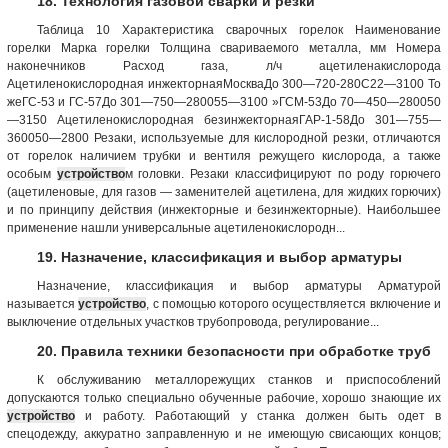
18. Технология газовой сварки и резки
Таблица 10 Характеристика сварочных горелок Наименование
горелки Марка горелки Толщина свариваемого металла, мм Номера
наконечников Расход газа, л/ч ацетиленакислорода
Ацетиленокислородная инжекторнаяМоскваДо 300—720-280С22—3100 То
жеГС-53 и ГС-57До 301—750—280055—3100 »ГСМ-53До 70—450—280050
—3150 Ацетиленокислородная безинжекторнаяГАР-1-58До 301—755—
360050—2800 Резаки, используемые для кислородной резки, отличаются
от горелок наличием трубки и вентиля режущего кислорода, а также
особым
устройство
м головки. Резаки классифицируют по роду горючего
(ацетиленовые, для газов — заменителей ацетилена, для жидких горючих)
и по принципу действия (инжекторные и безинжекторные). Наибольшее
применение нашли универсальные ацетиленокислородн...
19. Назначение, классификация и выбор арматуры
Назначение, классификация и выбор арматуры Арматурой
называется
устройство
, с помощью которого осуществляется включение и
выключение отдельных участков трубопровода, регулирование...
20. Правила техники безопасности при обработке труб
К обслуживанию металлорежущих станков и приспособлений
допускаются только специально обученные рабочие, хорошо знающие их
устройство
и работу. Работающий у станка должен быть одет в
спецодежду, аккуратно заправленную и не имеющую свисающих концов;