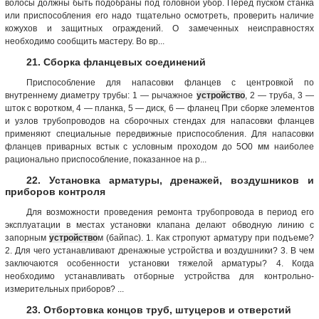
волосы должны быть подобраны под головной убор. Перед пуском станка
или приспособления его надо тщательно осмотреть, проверить наличие
кожухов и защитных ограждений. О замеченных неисправностях
необходимо сообщить мастеру. Во вр...
21. Сборка фланцевых соединений
Приспособление для напасовки фланцев с центровкой по
внутреннему диаметру трубы: 1 — рычажное
устройство
, 2 — труба, 3 —
шток с воротком, 4 — планка, 5 — диск, 6 — фланец При сборке элементов
и узлов трубопроводов на сборочных стендах для напасовки фланцев
применяют специальные передвижные приспособления. Для напасовки
фланцев приварных встык с условным проходом до 5О0 мм наиболее
рационально приспособление, показанное на р...
22. Установка арматуры, дренажей, воздушников и
приборов контроля
Для возможности проведения ремонта трубопровода в период его
эксплуатации в местах установки клапана делают обводную линию с
запорным
устройство
м (байпас). 1. Как стропуют арматуру при подъеме?
2. Для чего устанавливают дренажные устройства и воздушники? 3. В чем
заключаются особенности установки тяжелой арматуры? 4. Когда
необходимо устанавливать отборные устройства для контрольно-
измерительных приборов? ...
23. Отбортовка концов труб, штуцеров и отверстий