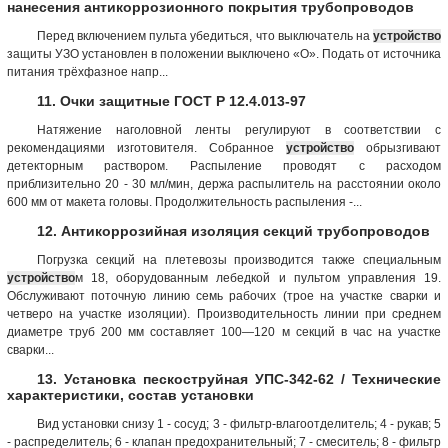
нанесения антикоррозионного покрытия трубопроводов
Перед включением пульта убедиться, что выключатель на
устройство
защиты УЗО установлен в положении выключено «О». Подать от источника
питания трёхфазное напр...
11. Очки защитные ГОСТ Р 12.4.013-97
Натяжение наголовной ленты регулируют в соответствии с
рекомендациями изготовителя. Собранное
устройство
обрызгивают
детекторным раствором. Распыление проводят с расходом
приблизительно 20 - 30 мл/мин, держа распылитель на расстоянии около
600 мм от макета головы. Продолжительность распыления -...
12. Антикоррозийная изоляция секций трубопроводов
Погрузка секций на плетевозы производится также специальным
устройство
м 18, оборудованным лебедкой и пультом управления 19.
Обслуживают поточную линию семь рабочих (трое на участке сварки и
четверо на участке изоляции). Производительность линии при среднем
диаметре труб 200 мм составляет 100—120 м секций в час на участке
сварки...
13. Установка пескоструйная УПС-342-62 / Технические
характеристики, состав установки
Вид установки снизу 1 - сосуд; 3 - фильтр-влагоотделитель; 4 - рукав; 5
- распределитель; 6 - клапан предохранительный; 7 - смеситель; 8 - фильтр