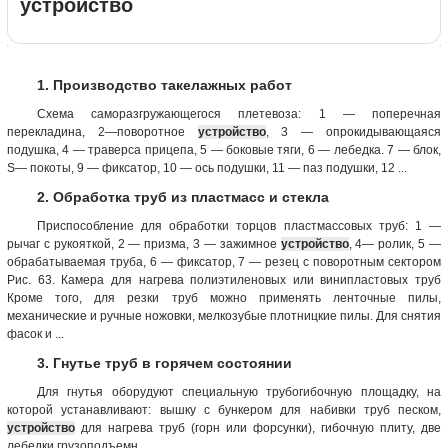
устройство
1. Производство такелажных работ
Схема саморазгружающегося плетевоза: 1 — поперечная
перекладина, 2—поворотное
устройство
, 3 — опрокидывающаяся
подушка, 4 — траверса прицепа, 5 — боковые тяги, 6 — лебедка. 7 — блок,
S— покоты, 9 — фиксатор, 10 — ось подушки, 11 — паз подушки, 12 ...
2. Обработка труб из пластмасс и стекла
Приспособление для обработки торцов пластмассовых труб: 1 —
рычаг с рукояткой, 2 — призма, 3 — зажимное
устройство
, 4— ролик, 5 —
обрабатываемая труба, 6 — фиксатор, 7 — резец с поворотным сектором
Рис. 63. Камера для нагрева полиэтиленовых или винипластовых труб
Кроме того, для резки труб можно применять ленточные пилы,
механические и ручные ножовки, мелкозубые плотницкие пилы. Для снятия
фасок и ...
3. Гнутье труб в горячем состоянии
Для гнутья оборудуют специальную трубогибочную площадку, на
которой устанавливают: вышку с бункером для набивки труб песком,
устройство
для нагрева труб (горн или форсунки), гибочную плиту, две
лебедки грузоподъемн...