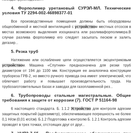
4. Форполимер уретановый СУРЭЛ-МЛ. Технические
условия ТУ 2294-002-46898377-01
Все производственные помещения должны быть оборудованы
общеобменной и местной вентиляцией с
устройство
м местных отсосов в
местах возможного выделения изоцианата или разливафорполимера.В
случае разлива форполимер его следует засыпать песком и залить
дегазир...
5. Резка труб
Натяжение или ослабление цепи осуществляется эксцентриковым
устройство
м. Машина «Спутник» предназначена для резки труб
диаметром от 194 до 1100 мм. Конструкция ее аналогична конструкции
трубореза ГРВ-2, но вместо ручного привода она имеет электрический, что
облегчает работу и повышает производительность труда. На
трубозаготовительных базах и заводах для газопламенной рез...
6. Трубопроводы стальные магистральные. Общие
требования к защите от коррозии (7). ГОСТ Р 51164-98
6 настоящего стандарта. Б. 1.1.2
Устройство
для контроля адгезии
защитных покрытий (адгезиметр), обеспечивающее погрешность не более
0,1 Н/см (0,01 кгс/см). Б.1.2 Подготовка к контролю Б. 1.2.1 Контроль адгезии
проводят в трех точках, отстоящих друг от друг...