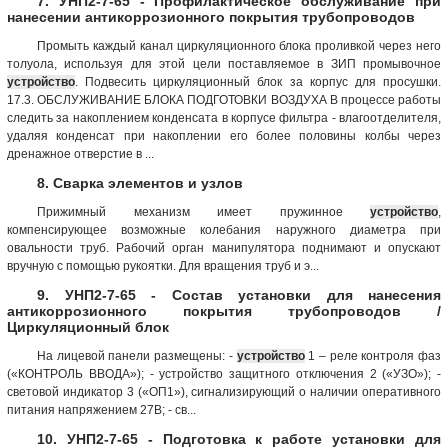
7. УНП2-7-65 - Профилактическое обслуживание при
нанесении антикоррозионного покрытия трубопроводов
Промыть каждый канал циркуляционного блока проливкой через него
толуола, используя для этой цели поставляемое в ЗИП промывочное
устройство
. Подвесить циркуляционный блок за корпус для просушки.
17.3. ОБСЛУЖИВАНИЕ БЛОКА ПОДГОТОВКИ ВОЗДУХА В процессе работы
следить за накоплением конденсата в корпусе фильтра - влагоотделителя,
удаляя конденсат при накоплении его более половины колбы через
дренажное отверстие в ...
8. Сварка элементов и узлов
Прижимный механизм имеет пружинное
устройство
,
компенсирующее возможные колебания наружного диаметра при
овальности труб. Рабочий орган манипулятора поднимают и опускают
вручную с помощью рукоятки. Для вращения труб и э...
9. УНП2-7-65 - Состав установки для нанесения
антикоррозионного покрытия трубопроводов /
Циркуляционный блок
На лицевой панели размещены: -
устройство
1 – реле контроля фаз
(«КОНТРОЛЬ ВВОДА»); - устройство защитного отключения 2 («УЗО»); -
световой индикатор 3 («ОП1»), сигнализирующий о наличии оперативного
питания напряжением 27В; - св...
10. УНП2-7-65 - Подготовка к работе установки для