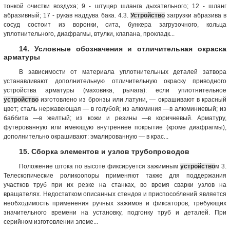
тонкой очистки воздуха; 9 - штуцер шланга дыхательного; 12 - шланг
абразивный; 17 - рукав наддува бака. 4.3.
Устройство
загрузки абразива в
сосуд состоит из воронки, сита, бункера загрузочного, кольца
уплотнительного, диафрагмы, втулки, клапана, прокладк...
14. Условные обозначения и отличительная окраска
арматуры
В зависимости от материала уплотнительных деталей затвора
устанавливают дополнительную отличительную окраску приводного
устройства арматуры (маховика, рычага): если уплотнительное
устройство
изготовлено из бронзы или латуни, — окрашивают в красный
цвет; сталь нержавеющая — в голубой; из алюминия —в алюминиевый; из
баббита —в желтый; из кожи и резины —в коричневый. Арматуру,
футерованную или имеющую внутреннее покрытие (кроме диафрагмы),
дополнительно окрашивают: эмалированную — в крас...
15. Сборка элементов и узлов трубопроводов
Положение штока по высоте фиксируется зажимным
устройство
м 3.
Телескопические роликоопоры применяют также для поддержания
участков труб при их резке на станках, во время сварки узлов на
вращателях. Недостатком описанных стендов и приспособлений является
необходимость применения ручных зажимов и фиксаторов, требующих
значительного времени на установку, подгонку труб и деталей. При
серийном изготовлении элеме...