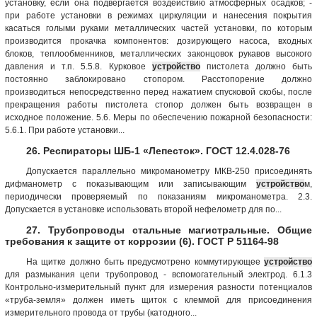
установку, если она подвергается воздействию атмосферных осадков; -
при работе установки в режимах циркуляции и нанесения покрытия
касаться голыми руками металлических частей установки, по которым
производится прокачка компонентов: дозирующего насоса, входных
блоков, теплообменников, металлических законцовок рукавов высокого
давления и т.п. 5.5.8. Курковое
устройство
пистолета должно быть
постоянно заблокировано стопором. Расстопорение должно
производиться непосредственно перед нажатием спусковой скобы, после
прекращения работы пистолета стопор должен быть возвращен в
исходное положение. 5.6. Меры по обеспечению пожарной безопасности:
5.6.1. При работе установки...
26. Респираторы ШБ-1 «Лепесток». ГОСТ 12.4.028-76
Допускается параллельно микроманометру МКВ-250 присоединять
дифманометр с показывающим или записывающим
устройство
м,
периодически проверяемый по показаниям микроманометра. 2.3.
Допускается в установке использовать второй нефелометр для по...
27. Трубопроводы стальные магистральные. Общие
требования к защите от коррозии (6). ГОСТ Р 51164-98
На щитке должно быть предусмотрено коммутирующее
устройство
для размыкания цепи трубопровод - вспомогательный электрод. 6.1.3
Контрольно-измерительный пункт для измерения разности потенциалов
«труба-земля» должен иметь щиток с клеммой для присоединения
измерительного провода от трубы (катодного...