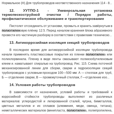
Нормальное (Н) Для трубопроводов неответственного назначения 114 - 8...
12. УУТПО-1 - Универсальная установка
термопескоструйной очистки / Порядок работы,
профилактическое обслуживание и транспортирование
Пистолет отсоединить от установки, промыть и хранить завёрнутым в
полиэтилен
овую плёнку. 12.5. Перед началом хранения блока абразивного
провести его частичную разборку в соответствии с правилами техническо...
13. Антикоррозийная изоляция секций трубопроводов
В последнее время для антикоррозийной изоляции трубопровода
начали применять пластмассовые покрытия из пленки
полиэтилен
а или
полихлорвинила. Пленку в виде ленты смазывают полиизобутиленовым
клеем и. наматывают спиралью на трубопровод. Рис. 115. Схема поточной
механизированной линии для сборки, сварки и гидроизоляции секций
трубопроводов с условным проходом 100—500 мм: А — стеллаж для труб,
Б — отделение сварки, В — промежуточный стеллаж, Г—отделение изо...
14. Условия работы трубопроводов
В зависимости от назначения, условий работы и требований к
коррозийной стойкости трубопроводы выполняют из различных
материалов: углеродистой и легированной сталей, чугуна, биметаллов,
цветных металлов и их сплавов (алюминия, меди, свинца, титана),
неметаллических материалов (винипласта,
полиэтилен
а, полипропилена,