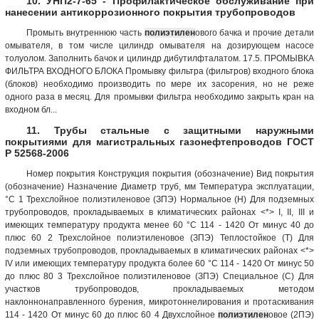
10. УНП2-7-65 - Профилактическое обслуживание при
нанесении антикоррозионного покрытия трубопроводов
Промыть внутреннюю часть
полиэтилен
ового бачка и прочие детали
омывателя, в том числе цилиндр омывателя на дозирующем насосе
толуолом. Заполнить бачок и цилиндр дибутилфталатом. 17.5. ПРОМЫВКА
ФИЛЬТРА ВХОДНОГО БЛОКА Промывку фильтра (фильтров) входного блока
(блоков) необходимо производить по мере их засорения, но не реже
одного раза в месяц. Для промывки фильтра необходимо закрыть кран на
входном бл...
11. Трубы стальные с защитными наружными
покрытиями для магистральных газонефтепроводов ГОСТ
Р 52568-2006
Номер покрытия Конструкция покрытия (обозначение) Вид покрытия
(обозначение) Назначение Диаметр труб, мм Температура эксплуатации,
°С 1 Трехслойное полиэтиленовое (ЗПЭ) Нормальное (Н) Для подземных
трубопроводов, прокладываемых в климатических районах <*> I, II, III и
имеющих температуру продукта менее 60 °С 114 - 1420 От минус 40 до
плюс 60 2 Трехслойное полиэтиленовое (ЗПЭ) Теплостойкое (Т) Для
подземных трубопроводов, прокладываемых в климатических районах <*>
IV или имеющих температуру продукта более 60 °С 114 - 1420 От минус 50
до плюс 80 3 Трехслойное полиэтиленовое (ЗПЭ) Специальное (С) Для
участков трубопроводов, прокладываемых методом
наклоннонаправленного бурения, микротоннелирования и протаскивания
114 - 1420 От минус 60 до плюс 60 4 Двухслойное
полиэтилен
овое (2ПЭ)