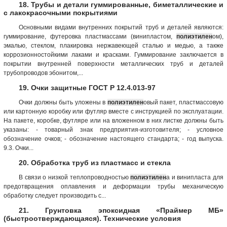
18. Трубы и детали гуммированные, биметаллические и
с лакокрасочными покрытиями
Основными видами внутренних покрытий труб и деталей являются:
гуммирование, футеровка пластмассами (винипластом,
полиэтилен
ом),
эмалью, стеклом, плакировка нержавеющей сталью и медью, а также
коррозионностойкими лаками и красками. Гуммирование заключается в
покрытии внутренней поверхности металлических труб и деталей
трубопроводов эбонитом,...
19. Очки защитные ГОСТ Р 12.4.013-97
Очки должны быть уложены в
полиэтилен
овый пакет, пластмассовую
или картонную коробку или футляр вместе с инструкцией по эксплуатации.
На пакете, коробке, футляре или на вложенном в них листке должны быть
указаны: - товарный знак предприятия-изготовителя; - условное
обозначение очков; - обозначение настоящего стандарта; - год выпуска.
9.3. Очки...
20. Обработка труб из пластмасс и стекла
В связи о низкой теплопроводностью
полиэтилен
а и винипласта для
предотвращения оплавления и деформации трубы механическую
обработку следует производить с...
21. Грунтовка эпоксидная «Праймер МБ»
(быстроотверждающаяся). Технические условия