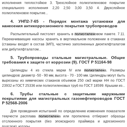
исполнения теплостойкое 3. Трехслойное полиэтиленовое покрытие
специального исполнения 2,20 2,50 3,00 3,50 4. Двухслойное
полиэтиленовое покрытие...
4. УНП2-7-65 - Порядок монтажа установки для
нанесения антикоррозионного покрытия трубопроводов
Распылительный пистолет хранить в
полиэтилен
овом пакете. 7.11.
Перекачивающие насосы хранить в вертикальном положении в стаканах
(стаканы входят в состав ЗИП), частично заполненных диоктилфталатом
или дибутилфталатом...
5. Трубопроводы стальные магистральные. Общие
требования к защите от коррозии (9). ГОСТ Р 51164-98
Цилиндры 4 из стекла марки IV или
полиэтилен
а. Размеры
цилиндров: диаметр -50 - 90 мм, высота - 70 - 100 мм. Цилиндры могут быть
вырезаны из химических стаканов объемом 250 см3 марки НН по ГОСТ
23932 и ГОСТ 25336 или полиэтиленовых труб по ГОСТ 18599. Крышки из...
6. Трубы стальные с защитными наружными
покрытиями для магистральных газонефтепроводов ГОСТ
Р 52568-2006
Для проведения испытаний по определению изменения показателя
текучести расплава
полиэтилен
а или пропилена отбирают образцы
отслоенного покрытия (без эпоксидного праймера и адгезионного
подслоя), которы...