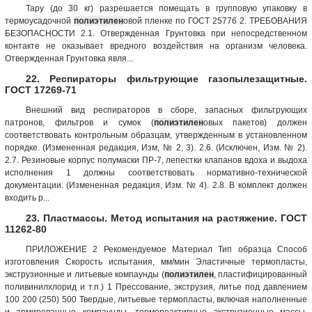
Тару (до 30 кг) разрешается помещать в групповую упаковку в
термоусадочной
полиэтилен
овой пленке по ГОСТ 25776 2. ТРЕБОВАНИЯ
БЕЗОПАСНОСТИ 2.1. Отвержденная Грунтовка при непосредственном
контакте не оказывает вредного воздействия на организм человека.
Отвержденная Грунтовка явля...
22. Респираторы фильтрующие газопылезащитные.
ГОСТ 17269-71
Внешний вид респираторов в сборе, запасных фильтрующих
патронов, фильтров и сумок (
полиэтилен
овых пакетов) должен
соответствовать контрольным образцам, утвержденным в установленном
порядке. (Измененная редакция, Изм, № 2, 3). 2.6. (Исключен, Изм. № 2).
2.7. Резиновые корпус полумаски ПР-7, лепестки клапанов вдоха и выдоха
исполнения 1 должны соответствовать нормативно-технической
документации. (Измененная редакция, Изм. № 4). 2.8. В комплект должен
входить р...
23. Пластмассы. Метод испытания на растяжение. ГОСТ
11262-80
ПРИЛОЖЕНИЕ 2 Рекомендуемое Материал Тип образца Способ
изготовления Скорость испытания, мм/мин Эластичные термопласты,
экструзионные и литьевые компаунды (
полиэтилен
, пластифицированный
поливинилхлорид и т.п.) 1 Прессование, экструзия, литье под давлением
100 200 (250) 500 Твердые, литьевые термопласты, включая наполненные
и армированные компаунды, термореактивные экструзионные массы,