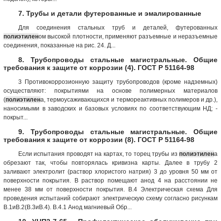
7. Трубы и детали футерованные и эмалированные
Для соединения стальных труб и деталей, футерованных
полиэтилен
ом высокой плотности, применяют разъемные и неразъемные
соединения, показанные на рис. 24. Д...
8. Трубопроводы стальные магистральные. Общие
требования к защите от коррозии (4). ГОСТ Р 51164-98
3 Противокоррозионную защиту трубопроводов (кроме надземных)
осуществляют: покрытиями на основе полимерных материалов
(
полиэтилен
а, термоусаживающихся и термореактивных полимеров и др.),
наносимыми в заводских и базовых условиях по соответствующим НД; -
покрыт...
9. Трубопроводы стальные магистральные. Общие
требования к защите от коррозии (8). ГОСТ Р 51164-98
Если испытания проводят на картах, то торец трубы из
полиэтилен
а
обрезают так, чтобы повторялась кривизна карты. Далее в трубу 2
заливают электролит (раствор хлористого натрия) 3 до уровня 50 мм от
поверхности покрытия. В раствор помещают анод 4 на расстоянии не
менее 38 мм от поверхности покрытия. В.4 Электрическая схема Для
проведения испытаний собирают электрическую схему согласно рисункам
B.1иВ.2(В.3иВ.4). В.4.1 Анод магниевый Обр...