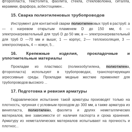
фторопласта, текстолита, фаолита, стекла, стекловолокна, ситалла,
керамики, фарфора, асбестоцемен...
15. Сварка полиэтиленовых трубопроводов
Инструмент для контактной сварки
полиэтилен
овых труб в раструб: а
— с нагревом открытым пламенем D до 150 мм, б —
электронагревательный для труб D до 50 мм, в — электронагревательный
для труб D —70 мм и выше; 1 — корпус, 2-— теплоизоляция, 3 —
электроспираль, 4 — кожух, 5...
16. Крепежные изделия, прокладочные и
уплотнительные материалы
Прокладки из пластмасс (полиизобутилена,
полиэтилен
а,
фторопласта) используют в трубопроводах, транспортирующих
агрессивные среды. Прокладки медные жесткие применяют для
трубопроводов высокого ...
17. Подготовка и ревизия арматуры
Гидравлическое испытание такой арматуры производят только на
плотность; чугунная с условным проходом до 300 мм, а также арматура из
винипласта,
полиэтилен
а, фаолита и других неметаллических
материалов, вне зависимости от наличия паспорта и срока хранения.
Арматуру из неметаллических материалов испытывают на прочность и
плотнос...