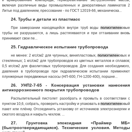
включая различные виды промышленных и декоративных ламинатов 2
Литье под давлением, прессование - по ГОСТ 12019-66, механическа...
24. Трубы и детали из пластмасс
При замерзании находящейся внутри труб воды
полиэтилен
овые
трубы не разрушаются, а лишь растягиваются и при оттаивании вновь
принимают свои пе...
25. Гидравлическое испытание трубопровода
не менее: 2 кгс/см2 для чугунных, винипластовых,
полиэтилен
овых и
стеклянных; 1 кгс/см2 для трубопроводов из цветных металлов и сплавов;
0,5 кгс/см2 для фаолитовых трубопроводов. Для создания необходимого,
давления в трубопроводе при гидравлическом испытании применяют
плунжерные передвижные насосы (НП-600, ГН-1200-400), поршне...
26. УНП2-7-65 - Консервация установки нанесения
антикоррозионного покрытия трубопроводов
Распылительный пистолет разобрать и промыть в соответствии с
пунктом 10,6, собрать, проверить настройку и упаковать в
полиэтилен
овый
пакет или плёнку. Отсоединить установку от источников электроэнергии и
сжатого воздуха и накрыть чехлом. ...
27. Грунтовка эпоксидная «Праймер МБ»
(быстроотверждающаяся). Технические условия. Методы