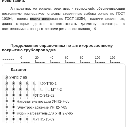
испытаний.
Аппаратура, материалы, реактивы: - термошкаф, обеспечивающий
постоянную температуру; стаканы стеклянные лабораторные по ГОСТ
10394; - пленка
полиэтилен
овая по ГОСТ 10354; - палочки стеклянные,
длина которых должна соответствовать диаметру эксикатора, с
насаженными на концы отрезками резинового шланга; - б...
Продолжение справочника по антикоррозионному
покрытию трубопроводов
0
20
40
60
80
100
120
>>>>>>
!
.
.
.
.
.
.
.
.
.
.
.
.
.
.
.
.
.
.
.
!
.
.
.
.
.
.
.
.
.
.
.
.
.
.
.
.
.
.
.
!
.
.
.
.
.
.
.
.
.
.
.
.
.
.
.
.
.
.
.
!
.
.
.
.
.
.
.
.
.
.
.
.
.
.
.
.
.
.
.
!
.
.
.
.
.
.
.
.
.
.
.
.
.
.
.
.
.
.
.
!
.
.
.
.
.
.
.
.
.
.
.
.
.
.
.
.
.
.
.
!
.
.
.
.
.
.
.
.
.
.
.
.
.
.
.
.
.
.
.
Каталог
УНП2-7-65
УУТПО-1
МТ 4-2
УПС-342-62
Нагреватель воздуха УНП2-7-65
Электроснабжение УНП2-7-65
Гибкий нагреватель для УНП2-7-65
УТП5-15-69