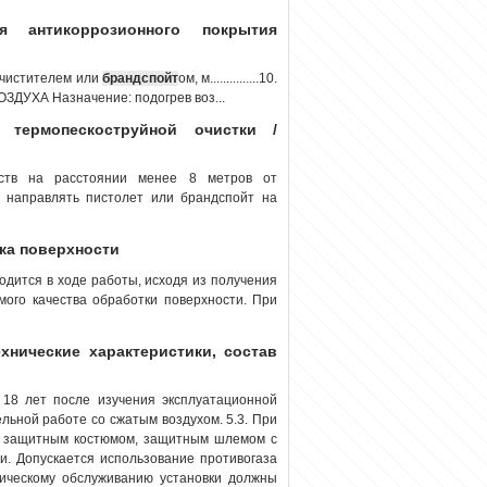
антикоррозионного покрытия
очистителем или
брандспойт
ом, м...............10.
ЗДУХА Назначение: подогрев воз...
 термопескоструйной очистки /
ств на расстоянии менее 8 метров от
- направлять пистолет или брандспойт на
вка поверхности
одится в ходе работы, исходя из получения
ого качества обработки поверхности. При
ехнические характеристики, состав
 18 лет после изучения эксплуатационной
ельной работе со сжатым воздухом. 5.3. При
я защитным костюмом, защитным шлемом с
и. Допускается использование противогаза
ническому обслуживанию установки должны