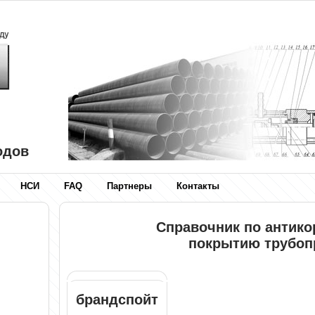
одов
НСИ
FAQ
Партнеры
Контакты
Справочник по антик
покрытию трубоп
брандспойт