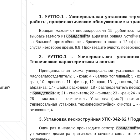
1. УУТПО-1 - Универсальная установка тер
работы, профилактическое обслуживание и тра
Вращая маховичок пневмодросселя 15, добейтесь та
выбрасываемого из
брандспойт
а абразива ровная, устойчив
за большой протяжённости абразивного шланга 12 эффек
спустя некоторое время. 9.9. Произведите очистку поверхност
2. УУТПО-1 - Универсальная установка
Технические характеристики и состав
Принципиальная схема универсальной установки те
масловлагоотделитель; 3 - кран; 4 - баллон топливный; 5 - кра
кран; 10 - дроссель; 11 - фильтр; 12 - кран; 13 - дроссель; 1
абразива; 17 - шайба расходная; 18 - распределитель песка;
рытия?
с
брандспойт
ом; 21 - смеситель; 22 - фильтр; 23 - кран; 24 -
28 - пистолет — очиститель. Установка (рис.2) состои
Универсальная установка термопескоструйной очистки 1 - б
основание; 4 -...
3. Установка пескоструйная УПС-342-62 / По
Один раз в неделю производите осмотр
брандспойт
а
увеличении диаметра критического сечения сопла от ис
разрушени...