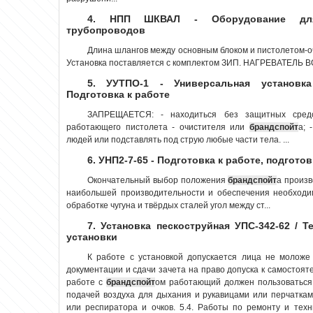
4. НПП ШКВАЛ - Оборудование для 
трубопроводов
Длина шлангов между основным блоком и пистолетом-
Установка поставляется с комплектом ЗИП. НАГРЕВАТЕЛЬ ВО
5. УУТПО-1 - Универсальная установка
Подготовка к работе
ЗАПРЕЩАЕТСЯ: - находиться без защитных сред
работающего пистолета - очистителя или
брандспойт
а; 
людей или подставлять под струю любые части тела. ...
6. УНП2-7-65 - Подготовка к работе, подгото
Окончательный выбор положения
брандспойт
а произв
наибольшей производительности и обеспечения необходим
обработке чугуна и твёрдых сталей угол между ст...
7. Установка пескоструйная УПС-342-62 / Т
установки
К работе с установкой допускается лица не моложе
документации и сдачи зачета на право допуска к самостоят
работе с
брандспойт
ом работающий должен пользоватьс
подачей воздуха для дыхания и рукавицами или перчаткам
или респиратора и очков. 5.4. Работы по ремонту и тех