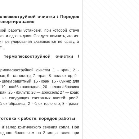
мопескоструйной очистки / Порядок
нспортирование
кой работы установки, при которой струя
ая и едва видная. Следует помнить, что из-
т регулирования сказывается не сразу, а
...
 термопескоструйной очистки /
рмопескоструйной очистки 1 - кран; 2 -
н; 6 - манометр; 7 - кран; 8 - коллектор; 9 -
4 - шлем защитный; 15 - кран; 16 - бункер для
 19 - шайба расходная; 20 - шланг абразива
 кран; 25 - фильтр; 26 — дроссель; 27 — кран;
т из следующих составных частей: рис.2.
лок абразива; 2 - блок горючего; 3 - рама-
дготовка к работе, порядок работы
 и замер критического сечения сопла. При
ходного более чем на 2 мм, а также при