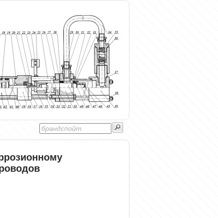
оррозионному
роводов