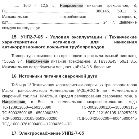
........ 10,0 - 12,5 5.
Напряжение
питания трехфазное, В,
Гц........................................................................................ 380±45, 50±1 6.
Максимальная потребляемая мощность,
кВт.................................................................................................. 24 7. Давление
воздуха на входе в уст...
15. УНП2-7-65 - Условия эксплуатации / Технические
характеристики установки для нанесения
антикоррозионного покрытия трубопроводов
Температура компонентов при подаче в распылительный пистолет,
°С65±5 3.4.
Напряжение
питания трехфазное, В, Гц380±45, 50±1 3.5.
Максимальная потребляемая мощность, кВт24 3.6. Давление...
16. Источники питания сварочной дуги
Таблица 13 Техническая характеристика сварочных трансформаторов
Марка трансформатора Номинальная МОЩНОСТЬ, кет Номинальный
сварочный ток при ПР-65%, а Предел регулирования сварочного тока, а
Напряжение
, в Вес, кг номинальное сварочноехолостого хода
ТС-120912050—160256890 ТС-30020300110—3853063185
ТС-50032500165—6503060250 ТСП-112160105-180257035
ТСК-50032500165-6503060280 ТСД-50042500200—60045800445
ТСД-1000-3761000400—12004269—78...
17. Электроснабжение УНП2-7-65