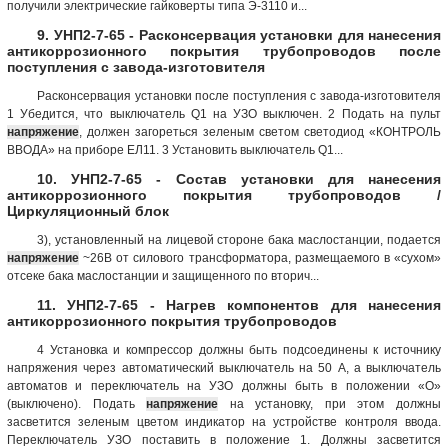
получили электрические гайковерты типа Э-3110 и...
9. УНП2-7-65 - Расконсервация установки для нанесения
антикоррозионного покрытия трубопроводов после
поступления с завода-изготовителя
Расконсервация установки после поступления с завода-изготовителя
1 Убедится, что выключатель Q1 на УЗО выключен. 2 Подать на пульт
напряжение
, должен загореться зеленым светом светодиод «КОНТРОЛЬ
ВВОДА» на приборе ЕЛ11. 3 Установить выключатель Q1...
10. УНП2-7-65 - Состав установки для нанесения
антикоррозионного покрытия трубопроводов /
Циркуляционный блок
3), установленный на лицевой стороне бака маслостанции, подается
напряжение
~26В от силового трансформатора, размещаемого в «сухом»
отсеке бака маслостанции и защищенного по вторич...
11. УНП2-7-65 - Нагрев компонентов для нанесения
антикоррозионного покрытия трубопроводов
4 Установка и компрессор должны быть подсоединены к источнику
напряжения через автоматический выключатель на 50 А, а выключатель
автоматов и переключатель на УЗО должны быть в положении «О»
(выключено). Подать
напряжение
на установку, при этом должны
засветится зеленым цветом индикатор на устройстве контроля ввода.
Переключатель УЗО поставить в положение 1. Должны засветится