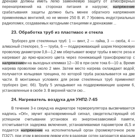
дренажи должны иметь легко заменяемую защиту от атмосферных
перенапряжений на сторонах питания и нагрузки;
напряжение
срабатывания защиты должно быть менее обратного напряжения
применяемых вентилей, но не менее 250 В. И. 7 Уровень индустриальных
радиопомех, создаваемых катодными станциями и дренажами ...
23. Обработка труб из пластмасс и стекла
Труборез для стеклянных труб: 1 — винт, 2 — гайка, 3 — скоба, 4 —
алмазный стеклорез, 5 — труба, 6 — поддерживающий шарик Нихромовую
проволоку диаметром 0,8—1,2 мм обертывают вокруг трубы в месте реза и
нагревают до ярко-красного цвета через понижающий трансформатор с
напряжение
м на выходных клеммах 12—30 в при силе тока 6—10 а. Время
нагрева проволоки около 2 мин. Затем место нагрева охлаждают водой;
получается кольцевая трещина, по которой труба раскалывается на две
части. В монтажных условиях для резки стеклянных труб применяют
труборез (рис. 66). Трубу 5 укладывают на поддерживающие шарики 6,
установленные в скобе 3. В верхней части ско...
24. Нагреватель воздуха для УНП2-7-65
В течение 3-х секунд на индикаторе терморегулятора высвечивается
надпись «Orl», звучит кратковременный сигнал, свидетельствующий об
успешном считывании установок из энергонезависимой памяти,
отсчитывается задержка включения, устанавливаемая параметром dLS и
подается
напряжение
на исполнительный орган (промежуточное реле
ПЭ27), при этом в верхнем левом углу в разряде сотен загорается красным