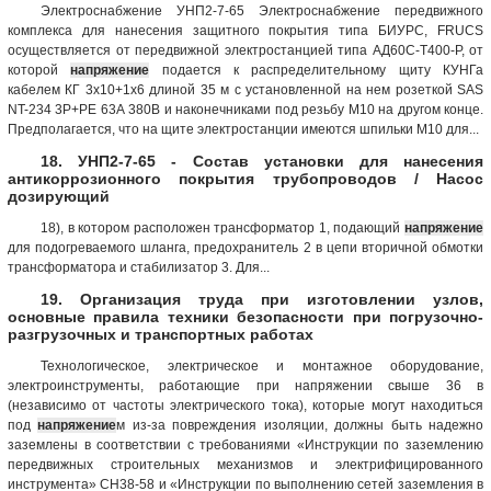
Электроснабжение УНП2-7-65 Электроснабжение передвижного
комплекса для нанесения защитного покрытия типа БИУРС, FRUCS
осуществляется от передвижной электростанцией типа АД60С-Т400-Р, от
которой
напряжение
подается к распределительному щиту КУНГа
кабелем КГ 3х10+1х6 длиной 35 м с установленной на нем розеткой SAS
NT-234 3Р+РЕ 63А 380В и наконечниками под резьбу М10 на другом конце.
Предполагается, что на щите электростанции имеются шпильки М10 для...
18. УНП2-7-65 - Состав установки для нанесения
антикоррозионного покрытия трубопроводов / Насос
дозирующий
18), в котором расположен трансформатор 1, подающий
напряжение
для подогреваемого шланга, предохранитель 2 в цепи вторичной обмотки
трансформатора и стабилизатор 3. Для...
19. Организация труда при изготовлении узлов,
основные правила техники безопасности при погрузочно-
разгрузочных и транспортных работах
Технологическое, электрическое и монтажное оборудование,
электроинструменты, работающие при напряжении свыше 36 в
(независимо от частоты электрического тока), которые могут находиться
под
напряжение
м из-за повреждения изоляции, должны быть надежно
заземлены в соответствии с требованиями «Инструкции по заземлению
передвижных строительных механизмов и электрифицированного
инструмента» СН38-58 и «Инструкции по выполнению сетей заземления в