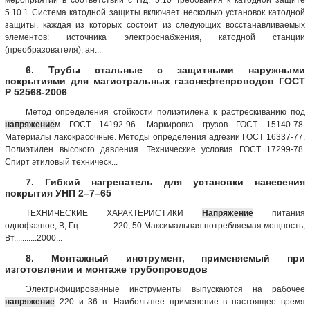
5.10.1 Система катодной защиты включает несколько установок катодной
защиты, каждая из которых состоит из следующих восстанавливаемых
элементов: источника электроснабжения, катодной станции
(преобразователя), ан...
6. Трубы стальные с защитными наружными
покрытиями для магистральных газонефтепроводов ГОСТ
Р 52568-2006
Метод определения стойкости полиэтилена к растрескиванию под
напряжение
м ГОСТ 14192-96. Маркировка грузов ГОСТ 15140-78.
Материалы лакокрасочные. Методы определения адгезии ГОСТ 16337-77.
Полиэтилен высокого давления. Технические условия ГОСТ 17299-78.
Спирт этиловый техническ...
7. Гибкий нагреватель для установки нанесения
покрытия УНП 2–7–65
ТЕХНИЧЕСКИЕ ХАРАКТЕРИСТИКИ
Напряжение
питания
однофазное, В, Гц.................220, 50 Максимальная потребляемая мощность,
Вт...........2000...
8. Монтажный инструмент, применяемый при
изготовлении и монтаже трубопроводов
Электрифицированные инструменты выпускаются на рабочее
напряжение
220 и 36 в. Наибольшее применение в настоящее время