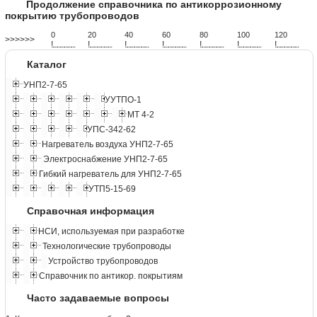
Продолжение справочника по антикоррозионному
покрытию трубопроводов
0
20
40
60
80
100
120
>>>>>>
!
.
.
.
.
.
.
.
.
.
.
.
.
.
.
.
.
.
.
.
!
.
.
.
.
.
.
.
.
.
.
.
.
.
.
.
.
.
.
.
!
.
.
.
.
.
.
.
.
.
.
.
.
.
.
.
.
.
.
.
!
.
.
.
.
.
.
.
.
.
.
.
.
.
.
.
.
.
.
.
!
.
.
.
.
.
.
.
.
.
.
.
.
.
.
.
.
.
.
.
!
.
.
.
.
.
.
.
.
.
.
.
.
.
.
.
.
.
.
.
!
.
.
.
.
.
.
.
.
.
.
.
.
.
.
.
.
.
.
.
Каталог
УНП2-7-65
УУТПО-1
МТ 4-2
УПС-342-62
Нагреватель воздуха УНП2-7-65
Электроснабжение УНП2-7-65
Гибкий нагреватель для УНП2-7-65
УТП5-15-69
Справочная информация
НСИ, используемая при разработке
Технологические трубопроводы
Устройство трубопроводов
Справочник по антикор. покрытиям
Часто задаваемые вопросы