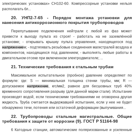
электрических установках» СН102-60. Компрессорные установки нельзя
располагать бл...
20. УНП2-7-65 - Порядок монтажа установки для
нанесения антикоррозионного покрытия трубопроводов
Перепутывание подключения нейтрали с любой из фаз может
привести к выходу пульта из строя! - работать на не заземлённой
установке; - открывать крышку пульта управления, находящегося под
напряжение
м; - подтягивать резьбовые соединения магистралей воздуха и
компонентов, находящихся под давлением; - выполнять любые работы в
двигательном отсеке при включенном электродвигателе; ...
21. Технические требования к стальным трубам
Максимальное испытательное (пробное) давление определяют по
формуле: где: S — минимальная толщина стенки трубы, мм; R —
допускаемое
напряжение
, кгс/мм2, равное для бесшовных труб 40%
временного сопротивления разрыву (для данной марки стали). Испытание
производят водой, если техническими требованиями не оговорена другая
жидкость. Труба считается выдержавшей испытание, если у нее не будет
обнаружено течи, потения или остаточной деформации (выпучивания...
22. Трубопроводы стальные магистральные. Общие
требования к защите от коррозии (9). ГОСТ Р 51164-98
6 Катодные станции, автоматические поляризованные и усиленные