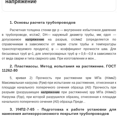
напряжение
1. Основы расчета трубопроводов
Расчетная толщина стенки где р — внутреннее избыточное давление
в трубопроводе, кгс/см2; DH— наружный диаметр трубы, мм; σдоп —
допускаемое
напряжение
на разрыв, сгс/мм2 (определяется по
справочникам в зависимости от марки стали трубы и температуры
транспортируемого продукта); φ — коэффициент прочности шва. Для
бесшовных труб φ=1, для электросварных труб φ = 0,6—0,8 в зависимости
от вида сварки и типа сварного шва. При изготовлении и мон...
2. Пластмассы. Метод испытания на растяжение. ГОСТ
11262-80
5, кривая 2) Прочность при растяжении sрм МПа (Н/мм2)
Максимальная нагрузка (Fрм)-при испытании на растяжение, отнесенная к
площади начального поперечного сечения образца (A0) Прочность при
разрыве (разрушающее
напряжение
при растяжении) sрр МПа (Н/мм2)
Нагрузка (Fpр), при которой разрушился образец, отнесенная к площади
начального поперечного сечения (A0) образца Преде...
3. УНП2-7-65 - Подготовка к работе установки для
нанесения антикоррозионного покрытия трубопроводов