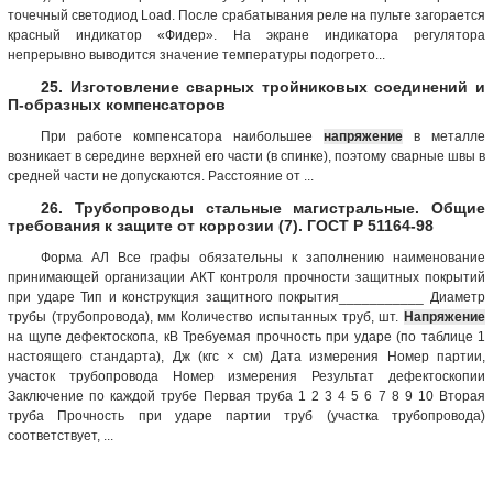
точечный светодиод Load. После срабатывания реле на пульте загорается
красный индикатор «Фидер». На экране индикатора регулятора
непрерывно выводится значение температуры подогрето...
25. Изготовление сварных тройниковых соединений и
П-образных компенсаторов
При работе компенсатора наибольшее
напряжение
в металле
возникает в середине верхней его части (в спинке), поэтому сварные швы в
средней части не допускаются. Расстояние от ...
26. Трубопроводы стальные магистральные. Общие
требования к защите от коррозии (7). ГОСТ Р 51164-98
Форма АЛ Все графы обязательны к заполнению наименование
принимающей организации АКТ контроля прочности защитных покрытий
при ударе Тип и конструкция защитного покрытия___________ Диаметр
трубы (трубопровода), мм Количество испытанных труб, шт.
Напряжение
на щупе дефектоскопа, кВ Требуемая прочность при ударе (по таблице 1
настоящего стандарта), Дж (кгс × см) Дата измерения Номер партии,
участок трубопровода Номер измерения Результат дефектоскопии
Заключение по каждой трубе Первая труба 1 2 3 4 5 6 7 8 9 10 Вторая
труба Прочность при ударе партии труб (участка трубопровода)
соответствует, ...