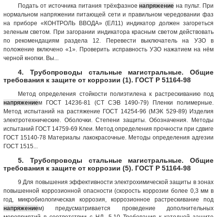
Подать от источника питания трёхфазное
напряжение
на пульт. При
нормальном напряжении питающей сети и правильном чередовании фаз
на приборе «КОНТРОЛЬ ВВОДА» (ЕЛ11) индикатор должен загореться
зеленым светом. При загорании индикатора красным светом действовать
по рекомендациям раздела 12. Перевести выключатель на УЗО в
положение включено «1». Проверить исправность УЗО нажатием на нём
черной кнопки. Вы...
4. Трубопроводы стальные магистральные. Общие
требования к защите от коррозии (1). ГОСТ Р 51164-98
Метод определения стойкости полиэтилена к растрескиванию под
напряжение
м ГОСТ 14236-81 (СТ СЭВ 1490-79) Пленки полимерные.
Метод испытаний на растяжение ГОСТ 14254-96 (МЭК 529-89) Изделия
электротехнические. Оболочки. Степени защиты. Обозначения. Методы
испытаний ГОСТ 14759-69 Клеи. Метод определения прочности при сдвиге
ГОСТ 15140-78 Материалы лакокрасочные. Методы определения адгезии
ГОСТ 1515...
5. Трубопроводы стальные магистральные. Общие
требования к защите от коррозии (5). ГОСТ Р 51164-98
9 Для повышения эффективности электрохимической защиты в зонах
повышенной коррозионной опасности (скорость коррозии более 0,3 мм в
год, микробиологическая коррозия, коррозионное растрескивание под
напряжение
м) предусматривается проведение дополнительных
мероприятий в соответствии с НД. 5.10 Требования к катодной защите