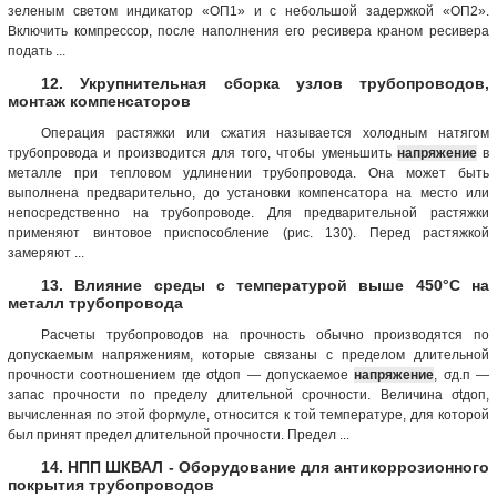
зеленым светом индикатор «ОП1» и с небольшой задержкой «ОП2».
Включить компрессор, после наполнения его ресивера краном ресивера
подать ...
12. Укрупнительная сборка узлов трубопроводов,
монтаж компенсаторов
Операция растяжки или сжатия называется холодным натягом
трубопровода и производится для того, чтобы уменьшить
напряжение
в
металле при тепловом удлинении трубопровода. Она может быть
выполнена предварительно, до установки компенсатора на место или
непосредственно на трубопроводе. Для предварительной растяжки
применяют винтовое приспособление (рис. 130). Перед растяжкой
замеряют ...
13. Влияние среды с температурой выше 450°С на
металл трубопровода
Расчеты трубопроводов на прочность обычно производятся по
допускаемым напряжениям, которые связаны с пределом длительной
прочности соотношением где σtдоп — допускаемое
напряжение
, σд.п —
запас прочности по пределу длительной срочности. Величина σtдоп,
вычисленная по этой формуле, относится к той температуре, для которой
был принят предел длительной прочности. Предел ...
14. НПП ШКВАЛ - Оборудование для антикоррозионного
покрытия трубопроводов