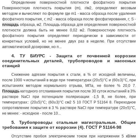
Определение поверхностной плотности фосфатного покрытия
Поверхностную плотность покрытия (m), г/м2, определяют весовым
методом и вычисляют по формуле где m1 - мacca образца после удаления
фосфатного покрытия, г; m2 - масса образца после фосфатирования, г; S -
площадь
образца, м2. Площадь образца для определения поверхностной
плотности должна быть не менее 0,02 м2. Поверхностную плотность
фосфатного покрытия определяют периодически в зависимости от
конкретных условий, но не менее двух раз в неделю. При отсутствии
автоматической дозировки, но п...
4. ТУ БИУРС - Защита от почвенной коррозии
соединительных деталей, трубопроводов и насосных
станций
Снижение адгезии покрытия к стали, в % от исходной величины,
после 1000 ч испытаний в воде при температурах (20±5)°С и (60±3)°С, при
испытаниях методом нормального отрыва, МПа, не более % 20,0 7.
Площадь
катодного отслаивания покрытия после 30 суток испытаний в 3%
растворе NaCl при потенциале поляризации -1,5 В, не более, при
температурах:: (20±5)°С; (60±3)°С см2 5 10 ГОСТ Р 51164 8. Переходное
сопротивление покрытия в 3 % растворе NaCl при температуре (20±5)°С,
не менее: - исходное - после 10...
5. Трубопроводы стальные магистральные. Общие
требования к защите от коррозии (4). ГОСТ Р 51164-98
Отсутствие пробоя электрическим током при напряжении 5 кВ/мм