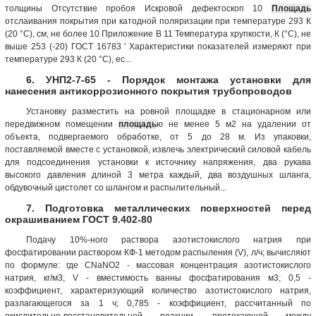
толщины Отсутствие пробоя Искровой дефектоскоп 10
Площадь
отслаивания покрытия при катодной поляризации при температуре 293 К
(20 °С), см, не более 10 Приложение В 11 Температура хрупкости, К (°С), не
выше 253 (-20) ГОСТ 16783 ' Характеристики показателей измеряют при
температуре 293 К (20 °С), ес...
6. УНП2-7-65 - Порядок монтажа установки для
нанесения антикоррозионного покрытия трубопроводов
Установку разместить на ровной площадке в стационарном или
передвижном помещении
площадь
ю не менее 5 м2 на удалении от
объекта, подвергаемого обработке, от 5 до 28 м. Из упаковки,
поставляемой вместе с установкой, извлечь электрический силовой кабель
для подсоединения установки к источнику напряжения, два рукава
высокого давления длиной 3 метра каждый, два воздушных шланга,
обдувочный цистолет со шлангом и распылительный...
7. Подготовка металлических поверхностей перед
окрашиванием ГОСТ 9.402-80
Подачу 10%-ного раствора азотистокислого натрия при
фосфатировании раствором КФ-1 методом распыления (V), л/ч; вычисляют
по формуле: где CNaNO2 - массовая концентрация азотистокислого
натрия, кг/м3; V - вместимость ванны фосфатирования м3; 0,5 -
коэффициент, характеризующий количество азотистокислого натрия,
разлагающегося за 1 ч; 0,785 - коэффициент, рассчитанный по
окислительно-восстановительной реакции, протекающей между