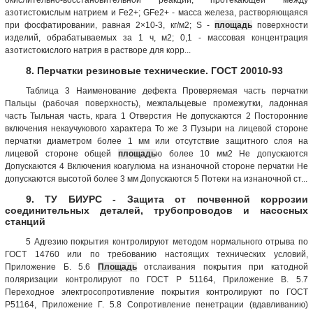
азотистокислым натрием и Fe2+; GFe2+ - масса железа, растворяющаяся
при фосфатировании, равная 2×10-3, кг/м2; S -
площадь
поверхности
изделий, обрабатываемых за 1 ч, м2; 0,1 - массовая концентрация
азотистокислого натрия в растворе для корр...
8. Перчатки резиновые технические. ГОСТ 20010-93
Таблица 3 Наименование дефекта Проверяемая часть перчатки
Пальцы (рабочая поверхность), межпальцевые промежутки, ладонная
часть Тыльная часть, крага 1 Отверстия Не допускаются 2 Посторонние
включения некаучукового характера То же 3 Пузыри на лицевой стороне
перчатки диаметром более 1 мм или отсутствие защитного слоя на
лицевой стороне общей
площадь
ю более 10 мм2 Не допускаются
Допускаются 4 Включения коагулюма на изнаночной стороне перчатки Не
допускаются высотой более 3 мм Допускаются 5 Потеки на изнаночной ст...
9. ТУ БИУРС - Защита от почвенной коррозии
соединительных деталей, трубопроводов и насосных
станций
5 Адгезию покрытия контролируют методом нормального отрыва по
ГОСТ 14760 или по требованию настоящих технических условий,
Приложение Б. 5.6
Площадь
отслаивания покрытия при катодной
поляризации контролируют по ГОСТ Р 51164, Приложение В. 5.7
Переходное электросопротивление покрытия контролируют по ГОСТ
Р51164, Приложение Г. 5.8 Сопротивление пенетрации (вдавливанию)