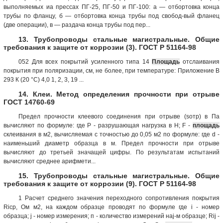
выполняемых иа прессах ПГ-25, ПГ-50 и ПГ-100: а — отбортовка конца
трубы по фланцу, б — отбортовка конца трубы под свобод-вый фланец
(две операции), в — раздача конца трубы под пер...
13. Трубопроводы стальные магистральные. Общие
требования к защите от коррозии (3). ГОСТ Р 51164-98
052 Для всех покрытий усиленного типа 14
Площадь
отслаивания
покрытия при поляризации, см, не более, при температуре: Приложение В
293 К (20 °С) 4,0 1, 2, 3, 19 ...
14. Клеи. Метод определения прочности при отрыве
ГОСТ 14760-69
Предел прочности клеевого соединения при отрыве (sотр) в Па
вычисляют по формуле: где Р - разрушающая нагрузка в Н; F -
площадь
склеивания в м2, вычисляемая с точностью до 0,05 м2 по формуле: где d -
наименьший диаметр образца в м. Предел прочности при отрыве
вычисляют до третьей значащей цифры. По результатам испытаний
вычисляют среднее арифмети...
15. Трубопроводы стальные магистральные. Общие
требования к защите от коррозии (9). ГОСТ Р 51164-98
1 Расчет среднего значения переходного сопротивления покрытия
Riсp, Ом м2, на каждом образце проводят по формуле где i - номер
образца; j - номер измерения; п - количество измерений наj-м образце; Rij -