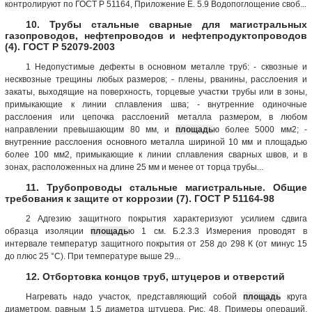
контролируют по ГОСТ Р 51164, Приложение Е. 5.9 Водопоглощение своб...
10. Трубы стальные сварные для магистральных
газопроводов, нефтепроводов и нефтепродуктопроводов
(4). ГОСТ Р 52079-2003
1 Недопустимые дефекты в основном металле труб: - сквозные и
несквозные трещины любых размеров; - плены, рванины, расслоения и
закаты, выходящие на поверхность, торцевые участки трубы или в зоны,
примыкающие к линии сплавления шва; - внутренние одиночные
расслоения или цепочка расслоений металла размером, в любом
направлении превышающим 80 мм, и
площадь
ю более 5000 мм2; -
внутренние расслоения основного металла шириной 10 мм и площадью
более 100 мм2, примыкающие к линии сплавления сварных швов, и в
зонах, расположенных на длине 25 мм и менее от торца трубы...
11. Трубопроводы стальные магистральные. Общие
требования к защите от коррозии (7). ГОСТ Р 51164-98
2 Адгезию защитного покрытия характеризуют усилием сдвига
образца изоляции
площадь
ю 1 см. Б.2.3.3 Измерения проводят в
интервале температур защитного покрытия от 258 до 298 К (от минус 15
до плюс 25 °С). При температуре выше 29...
12. Отбортовка концов труб, штуцеров и отверстий
Нагревать надо участок, представляющий собой
площадь
круга
диаметром, равным 1,5 диаметра штуцера. Рис. 48. Примеры операций,