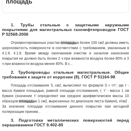
площадь
1. Трубы стальные с защитными наружными
покрытиями для магистральных газонефтепроводов ГОСТ
Р 52568-2006
Отремонтированные участки
площадь
ю более 100 см2 должны иметь
шероховатость поверхности в соответствии с требованием, указанным в
4.1.6. 4.1.8. Время между окончанием очистки и началом нанесения
покрытия не должно быть более 2 ч при влажности воздуха более 80% и 3
ч при влажности воздуха менее 80%. В с...
2. Трубопроводы стальные магистральные. Общие
требования к защите от коррозии (8). ГОСТ Р 51164-98
Площадь отслаивания S, см2, вычисляют по формуле S = т/т', где т -
масса бумаги площадью, равной площади отслаивания, г; т' - масса 1 см
бумаги (значение т' определяют как среднее арифметическое массы 10
образцов
площадь
ю 1 см2, вырезанных по диагонали листа бумаги), г/см2 .
За значение площади отслаивания данного покрытия при катодной
поляризации приним...
3. Подготовка металлических поверхностей перед
окрашиванием ГОСТ 9.402-80