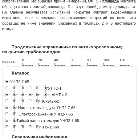
сопротивление i-го образца приj-м измерении, Ом; S -
площадь
контакта
образца с раствором, м2, равная где Du - внутренний диаметр цилиндра, м.
Г.6 Оценка результатов испытаний Покрытие считают выдержавшим
испытание, если переходное сопротивление покрытий на всех пяти
образцах не ниже значений, указанных в таблицах 2 и 3 настоящего
станда...
Продолжение справочника по антикоррозионному
покрытию трубопроводов
0
20
40
60
80
100
120
>>>>>>
!
.
.
.
.
.
.
.
.
.
.
.
.
.
.
.
.
.
.
.
!
.
.
.
.
.
.
.
.
.
.
.
.
.
.
.
.
.
.
.
!
.
.
.
.
.
.
.
.
.
.
.
.
.
.
.
.
.
.
.
!
.
.
.
.
.
.
.
.
.
.
.
.
.
.
.
.
.
.
.
!
.
.
.
.
.
.
.
.
.
.
.
.
.
.
.
.
.
.
.
!
.
.
.
.
.
.
.
.
.
.
.
.
.
.
.
.
.
.
.
!
.
.
.
.
.
.
.
.
.
.
.
.
.
.
.
.
.
.
.
Каталог
УНП2-7-65
УУТПО-1
МТ 4-2
УПС-342-62
Нагреватель воздуха УНП2-7-65
Электроснабжение УНП2-7-65
Гибкий нагреватель для УНП2-7-65
УТП5-15-69
Справочная информация