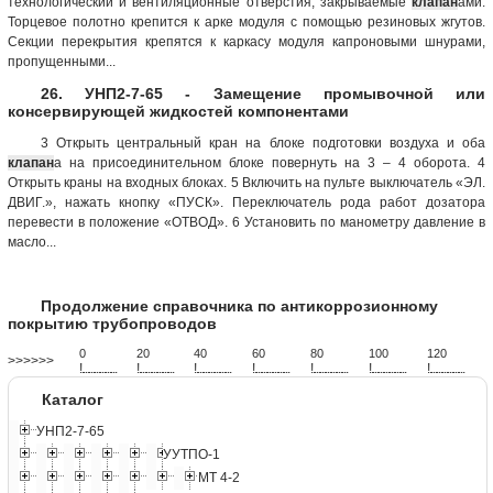
технологический и вентиляционные отверстия, закрываемые
клапан
ами.
Торцевое полотно крепится к арке модуля с помощью резиновых жгутов.
Секции перекрытия крепятся к каркасу модуля капроновыми шнурами,
пропущенными...
26. УНП2-7-65 - Замещение промывочной или
консервирующей жидкостей компонентами
3 Открыть центральный кран на блоке подготовки воздуха и оба
клапан
а на присоединительном блоке повернуть на 3 – 4 оборота. 4
Открыть краны на входных блоках. 5 Включить на пульте выключатель «ЭЛ.
ДВИГ.», нажать кнопку «ПУСК». Переключатель рода работ дозатора
перевести в положение «ОТВОД». 6 Установить по манометру давление в
масло...
Продолжение справочника по антикоррозионному
покрытию трубопроводов
0
20
40
60
80
100
120
>>>>>>
!
.
.
.
.
.
.
.
.
.
.
.
.
.
.
.
.
.
.
.
!
.
.
.
.
.
.
.
.
.
.
.
.
.
.
.
.
.
.
.
!
.
.
.
.
.
.
.
.
.
.
.
.
.
.
.
.
.
.
.
!
.
.
.
.
.
.
.
.
.
.
.
.
.
.
.
.
.
.
.
!
.
.
.
.
.
.
.
.
.
.
.
.
.
.
.
.
.
.
.
!
.
.
.
.
.
.
.
.
.
.
.
.
.
.
.
.
.
.
.
!
.
.
.
.
.
.
.
.
.
.
.
.
.
.
.
.
.
.
.
Каталог
УНП2-7-65
УУТПО-1
МТ 4-2