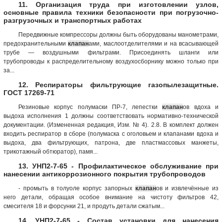
11. Организация труда при изготовлении узлов,
основные правила техники безопасности при погрузочно-
разгрузочных и транспортных работах
Передвижные компрессоры должны быть оборудованы манометрами,
предохранительными
клапан
ами, маслоотделителями и на всасывающей
трубе — воздушными фильтрами. Присоединять шланги или
трубопроводы к распределительному воздухосборнику можно только при
за...
12. Респираторы фильтрующие газопылезащитные.
ГОСТ 17269-71
Резиновые корпус полумаски ПР-7, лепестки
клапан
ов вдоха и
выдоха исполнения 1 должны соответствовать нормативно-технической
документации. (Измененная редакция, Изм. № 4). 2.8. В комплект должен
входить респиратор в сборе (полумаска с оголовьем и клапанами вдоха и
выдоха, два фильтрующих, патрона, две пластмассовых манжеты,
трикотажный обтюратор), па­мя...
13. УНП2-7-65 - Профилактическое обслуживание при
нанесении антикоррозионного покрытия трубопроводов
- промыть в толуоле корпус запорных
клапан
ов и извлечённые из
него детали, обращая особое внимание на чистоту фильтров 42,
смесителя 18 и форсунки 21, и продуть детали сжатым...
14. УНП2-7-65 - Состав установки для нанесения