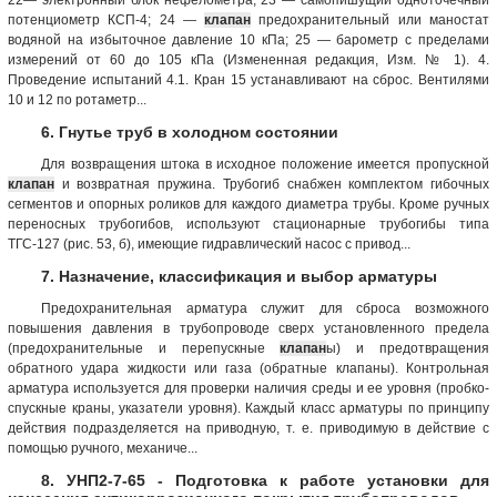
потенциометр КСП-4; 24 —
клапан
предохранительный или маностат
водяной на избыточное давление 10 кПа; 25 — барометр с пределами
измерений от 60 до 105 кПа (Измененная редакция, Изм. № 1). 4.
Проведение испытаний 4.1. Кран 15 устанавливают на сброс. Вентилями
10 и 12 по ротаметр...
6. Гнутье труб в холодном состоянии
Для возвращения штока в исходное положение имеется пропускной
клапан
и возвратная пружина. Трубогиб снабжен комплектом гибочных
сегментов и опорных роликов для каждого диаметра трубы. Кроме ручных
переносных трубогибов, используют стационарные трубогибы типа
ТГС-127 (рис. 53, б), имеющие гидравлический насос с привод...
7. Назначение, классификация и выбор арматуры
Предохранительная арматура служит для сброса возможного
повышения давления в трубопроводе сверх установленного предела
(предохранительные и перепускные
клапан
ы) и предотвращения
обратного удара жидкости или газа (обратные клапаны). Контрольная
арматура используется для проверки наличия среды и ее уровня (пробко-
спускные краны, указатели уровня). Каждый класс арматуры по принципу
действия подразделяется на приводную, т. е. приводимую в действие с
помощью ручного, механиче...
8. УНП2-7-65 - Подготовка к работе установки для