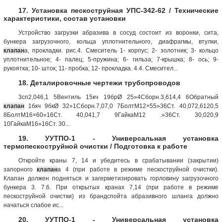
17. Установка пескоструйная УПС-342-62 / Технические
характеристики, состав установки
Устройство загрузки абразива в сосуд состоит из воронки, сита,
бункера загрузочного, кольца уплотнительного, диафрагмы, втулки,
клапан
а, прокладки. рис.4. Смеситель 1- корпус; 2- золотник; 3- кольцо
уплотнительное; 4- палец; 5-пружина; 6- гильза; 7-крышка; 8- ось; 9-
рукоятка; 10- шток; 11- пробка; 12- прокладка. 4.4. Смесител...
18. Деталировочные чертежи трубопроводов
3сп2,046,1 5Вентиль 15кч 19брØ 25»4Сборн.3,614,4 6Обратный
клапан
1бкч 9бкØ 32»1Сборн.7,07,0 7БолтМ12×55»36Ст. 40,072,6120,5
8БолтМ16×60»16Ст. 40,041,7 9ГайкаМ12 .»36Ст. 30,020,9
10ГайкаМ16»16Ст. 30...
19. УУТПО-1 - Универсальная установка
термопескоструйной очистки / Подготовка к работе
Откройте краны 7, 14 и убедитесь в срабатывании (закрытии)
запорного
клапан
а 4 (при работе в режиме пескоструйной очистки).
Клапан должен подняться и загерметизировать горловину загрузочного
бункера 3. 7.6. При открытых кранах 7,14 (при работе в режиме
пескоструйной очистки) из брандспойта абразивного шланга должно
начаться слабое ис...
20. УУТПО-1 - Универсальная установка