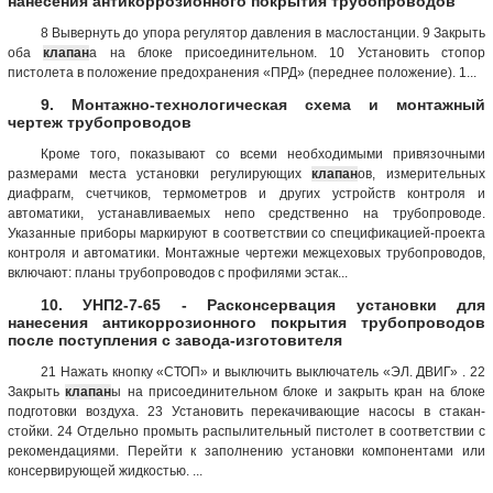
нанесения антикоррозионного покрытия трубопроводов
8 Вывернуть до упора регулятор давления в маслостанции. 9 Закрыть
оба
клапан
а на блоке присоединительном. 10 Установить стопор
пистолета в положение предохранения «ПРД» (переднее положение). 1...
9. Монтажно-технологическая схема и монтажный
чертеж трубопроводов
Кроме того, показывают со всеми необходимыми привязочными
размерами места установки регулирующих
клапан
ов, измерительных
диафрагм, счетчиков, термометров и других устройств контроля и
автоматики, устанавливаемых непо средственно на трубопроводе.
Указанные приборы маркируют в соответствии со спецификацией-проекта
контроля и автоматики. Монтажные чертежи межцеховых трубопроводов,
включают: планы трубопроводов с профилями эстак...
10. УНП2-7-65 - Расконсервация установки для
нанесения антикоррозионного покрытия трубопроводов
после поступления с завода-изготовителя
21 Нажать кнопку «СТОП» и выключить выключатель «ЭЛ. ДВИГ» . 22
Закрыть
клапан
ы на присоединительном блоке и закрыть кран на блоке
подготовки воздуха. 23 Установить перекачивающие насосы в стакан-
стойки. 24 Отдельно промыть распылительный пистолет в соответствии с
рекомендациями. Перейти к заполнению установки компонентами или
консервирующей жидкостью. ...