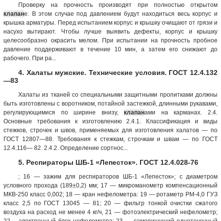
Проверку на прочность производят при полностью открытом
клапан
е. В этом случае под давлением будут находиться весь корпус и
крышка арматуры. Перед испытанием корпус и крышку очищают от грязи и
насухо вытирают. Чтобы лучше выявить дефекты, корпус и крышку
целесообразно окрасить мелом. При испытании на прочность пробное
давление поддерживают в течение 10 мин, а затем его снижают до
рабочего. При ра...
4. Халаты мужские. Технические условия. ГОСТ 12.4.132
—83
Халаты из тканей со специальными защитными пропитками должны
быть изготовлены с воротником, потайной застежкой, длинными рукавами,
регулирующимися по ширине внизу,
клапан
ами на карманах. 2.4.
Основные требования к изготовлению 2.4.1. Классификация и виды
стежков, строчек и швов, применяемых для изготовления халатов — по
ГОСТ 12807—88. Требования к стежкам, строчкам и швам — по ГОСТ
12.4.116— 82. 2.4.2. Определение сортнос...
5. Респираторы ШБ-1 «Лепесток». ГОСТ 12.4.028-76
; 16 — зажим для респираторов ШБ-1 «Лепесток»; с диаметром
условного прохода (189±0,2) мм; 17 — микроманометр компенсационный
МКВ-250 класс 0,002; 18 — кран нефелометра: 19 — ротаметр РМ-4,0 ГУЗ
класс 2,5 по ГОСТ 13045 — 81; 20 — фильтр тонкой очистки сжатого
воздуха на расход не менее 4 кг/ч, 21 — фотоэлектрический нефелометр;
22— электронный блок нефелометра; 23 — самопишущий одноточечный