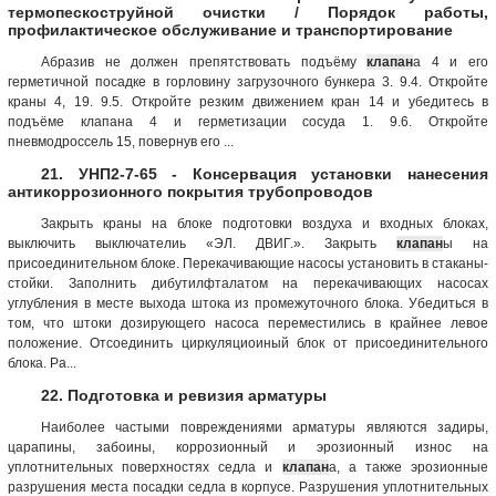
термопескоструйной очистки / Порядок работы,
профилактическое обслуживание и транспортирование
Абразив не должен препятствовать подъёму
клапан
а 4 и его
герметичной посадке в горловину загрузочного бункера 3. 9.4. Откройте
краны 4, 19. 9.5. Откройте резким движением кран 14 и убедитесь в
подъёме клапана 4 и герметизации сосуда 1. 9.6. Откройте
пневмодроссель 15, повернув его ...
21. УНП2-7-65 - Консервация установки нанесения
антикоррозионного покрытия трубопроводов
Закрыть краны на блоке подготовки воздуха и входных блоках,
выключить выключателиь «ЭЛ. ДВИГ.». Закрыть
клапан
ы на
присоединительном блоке. Перекачивающие насосы установить в стаканы-
стойки. Заполнить дибутилфталатом на перекачивающих насосах
углубления в месте выхода штока из промежуточного блока. Убедиться в
том, что штоки дозирующего насоса переместились в крайнее левое
положение. Отсоединить циркуляциоиный блок от присоединительного
блока. Ра...
22. Подготовка и ревизия арматуры
Наиболее частыми повреждениями арматуры являются задиры,
царапины, забоины, коррозионный и эрозионный износ на
уплотнительных поверхностях седла и
клапан
а, а также эрозионные
разрушения места посадки седла в корпусе. Разрушения уплотнительных