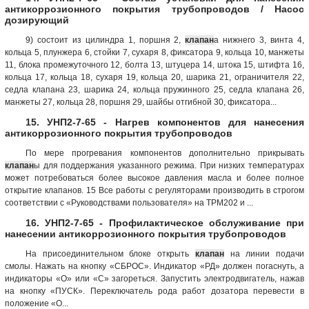
антикоррозионного покрытия трубопроводов / Насос
дозирующий
9) состоит из цилиндра 1, поршня 2,
клапан
а нижнего 3, винта 4,
кольца 5, плунжера 6, стойки 7, сухаря 8, фиксатора 9, кольца 10, манжеты
11, блока промежуточного 12, болта 13, штуцера 14, штока 15, штифта 16,
кольца 17, кольца 18, сухаря 19, кольца 20, шарика 21, ограничителя 22,
седла клапана 23, шарика 24, кольца пружинного 25, седла клапана 26,
манжеты 27, кольца 28, поршня 29, шайбы отгибной 30, фиксатора...
15. УНП2-7-65 - Нагрев компонентов для нанесения
антикоррозионного покрытия трубопроводов
По мере прогревания компонентов дополнительно прикрывать
клапан
ы для поддержания указанного режима. При низких температурах
может потребоваться более высокое давления масла и более полное
открытие клапанов. 15 Все работы с регуляторами производить в строгом
соответствии с «Руководствами пользователя» на ТРМ202 и ...
16. УНП2-7-65 - Профилактическое обслуживание при
нанесении антикоррозионного покрытия трубопроводов
На присоединительном блоке открыть
клапан
на линии подачи
смолы. Нажать на кнопку «СБРОС». Индикатор «РД» должен погаснуть, а
индикаторы «О» или «С» загореться. Запустить электродвигатель, нажав
на кнопку «ПУСК». Переключатель рода работ дозатора перевести в
положение «О...