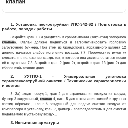
клапан
1. Установка пескоструйная УПС-342-62 / Подготовка к
работе, порядок работы
Закройте кран 13 и убедитесь в срабатывании (закрытии) запорного
клапан
а. Клапан должен подняться и загерметизировать горловину
загрузочного бункера. При этом из брандспойта абразивного шланга 12
должно начаться слабое истечение воздуха. 7.7. Переместите рукоятку
смесителя в положение «закрыто», в котором она должна остаться после
её отпускания. 7.8. Закройте кран 2 (рис. 2), откройте кран 13 (рис. 2) для
сброса избыточного давл...
2. УУТПО-1 - Универсальная установка
термопескоструйной очистки / Технические характеристики
и состав
3, За) входят сосуд 1, кран 2 для стравливания воздуха из сосуда,
бункер 3 загрузочный,
клапан
4, сито 5 для отсеивания камней и крупных
частиц абразива, шланг 6 воздушный для подачи сжатого воздуха от
компрессора в установку, кран 7, фильтр - влагоотделитель 8 для очистки
подаваемого в установку воздух...
3. Испытание арматуры