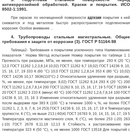
антикоррозийной обработкой. Краски и покрытия. ИСО
8502-1:1991.
При окраске по неочищенной поверхности
адгезия
покрытия к ней
снижается и под металлом быстро распространяется подпленочная
коррозия. Особое внимание ...
4. Трубопроводы стальные магистральные. Общие
требования к защите от коррозии (3). ГОСТ Р 51164-98
Таблица2- Требования к покрытиям усиленного типа Наименование
показателя ' Норма Метод испытания Номер покрытия по таблице 1 1
Прочность при разрыве, МПа, не менее, при температуре: 293 К (20 °С)
12,0 ГОСТ 11262 1,2,3,8,14 10,02) ГОСТ 11262 6,7 18,02) ГОСТ 14236 9, 10,
15, 16, 17, 19 333 К (60 °С) 10,0 ГОСТ 11262 1,2,8,14 353 К (80 °С) 10,02)
ГОСТ 14236 10,17 383К(110°С) 2 Относительное удлинение при разрыве,
%, не менее, при температуре: 8,02) ГОСТ 11262 8,14 293 К (20 °С) 200
ГОСТ 11262 1,2,6,7,8,14 200 ГОСТ 11262 9, 10, 15, 16, 17, 19 5 ГОСТ 18299 4
20 ГОСТ 11262 3 233 К (минус 40 °С) 100 ГОСТ 11262 1,2,6,7,8,14 100 ГОСТ
14236 9, 10, 15, 16 3 Изменение относительного удлинения при разрыве
после выдержки при 383 К (100 °С) в течение 1000 ч, %, не более ГОСТ
11262 1, 2, 3, 6, 7, 8, 14 253) ГОСТ 14236 9, 10, 15, 16, 17, 19 4 Температура
хрупкости, К (°С), не выше 213 (-60)4) ГОСТ 16783 9, 10, 14, 15, 16, 17, 19 5
Температура хрупкости мастичного слоя, К (°С), не более 253 (-20) 263
(-10) ГОСТ 2678 6,11,18 12,13 6 Стойкость к растрескиванию при
температуре 323 К (50 °С), ч, не менее 1000 ГОСТ 13518 Для покрытий с