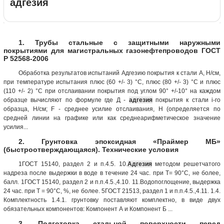
адгезия
1. Трубы стальные с защитными наружными
покрытиями для магистральных газонефтепроводов ГОСТ
Р 52568-2006
Обработка результатов испытаний Адгезию покрытия к стали A, Н/см,
при температуре испытания плюс (60 +/- 3) °C, плюс (80 +/- 3) °C и плюс
(110 +/- 2) °C при отслаивании покрытия под углом 90° +/-10° на каждом
образце вычисляют по формуле где Д -
адгезия
покрытия к стали i-го
образца, Н/см; F - среднее усилие отслаивания, Н (определяется по
средней линии на графике или как среднеарифметическое значение
усилия...
2. Грунтовка эпоксидная «Праймер МБ»
(быстроотверждающаяся). Технические условия
1ГОСТ 15140, раздел 2 и п.4.5. 10.
Адгезия
методом решетчатого
надреза после выдержки в воде в течение 24 час. при Т= 90°С, не более,
балл. 1ГОСТ 15140, раздел 2 и п.п.4.5.,4.10. 11.Водопоглощение, выдержка
24 час. при Т = 90°С, %, не более. 5ГОСТ 21513, раздел 1 и п.п.4.5.,4.11. 1.4.
Комплектность 1.4.1. грунтовку поставляют комплектно, в виде двух
обязательных компонентов: Компонент А и Компонент Б ...
3. Подготовка стальной поверхности перед