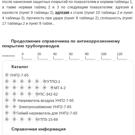
после нанесения защитных покрытий по показателям и нормам таблицы 1,
а также нормам таблиц 2 и 3 по следующим показателям: адгезия в
нахлесте (пункт 9 таблицы 2),
адгезия
к стали (пункт 10 таблицы 2 и пункт
4 таблицы 3), прочность при ударе (пункт 8 таблицы 2), сплошность (пункт
17 таблицы 2 и пункт 9 табли...
Продолжение справочника по антикоррозионному
покрытию трубопроводов
0
20
40
60
80
100
120
>>>>>>
!
.
.
.
.
.
.
.
.
.
.
.
.
.
.
.
.
.
.
.
!
.
.
.
.
.
.
.
.
.
.
.
.
.
.
.
.
.
.
.
!
.
.
.
.
.
.
.
.
.
.
.
.
.
.
.
.
.
.
.
!
.
.
.
.
.
.
.
.
.
.
.
.
.
.
.
.
.
.
.
!
.
.
.
.
.
.
.
.
.
.
.
.
.
.
.
.
.
.
.
!
.
.
.
.
.
.
.
.
.
.
.
.
.
.
.
.
.
.
.
!
.
.
.
.
.
.
.
.
.
.
.
.
.
.
.
.
.
.
.
Каталог
УНП2-7-65
УУТПО-1
МТ 4-2
УПС-342-62
Нагреватель воздуха УНП2-7-65
Электроснабжение УНП2-7-65
Гибкий нагреватель для УНП2-7-65
УТП5-15-69
Справочная информация