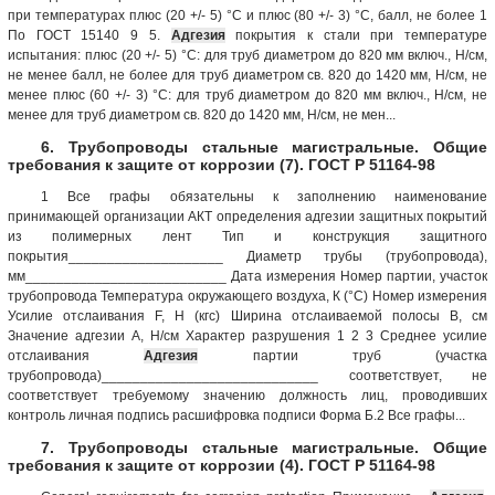
при температурах плюс (20 +/- 5) °С и плюс (80 +/- 3) °С, балл, не более 1
По ГОСТ 15140 9 5.
Адгезия
покрытия к стали при температуре
испытания: плюс (20 +/- 5) °С: для труб диаметром до 820 мм включ., Н/см,
не менее балл, не более для труб диаметром св. 820 до 1420 мм, Н/см, не
менее плюс (60 +/- 3) °С: для труб диаметром до 820 мм включ., Н/см, не
менее для труб диаметром св. 820 до 1420 мм, Н/см, не мен...
6. Трубопроводы стальные магистральные. Общие
требования к защите от коррозии (7). ГОСТ Р 51164-98
1 Все графы обязательны к заполнению наименование
принимающей организации АКТ определения адгезии защитных покрытий
из полимерных лент Тип и конструкция защитного
покрытия____________________ Диаметр трубы (трубопровода),
мм__________________________ Дата измерения Номер партии, участок
трубопровода Температура окружающего воздуха, К (°С) Номер измерения
Усилие отслаивания F, Н (кгс) Ширина отслаиваемой полосы В, см
Значение адгезии А, Н/см Характер разрушения 1 2 3 Среднее усилие
отслаивания
Адгезия
партии труб (участка
трубопровода)____________________________ соответствует, не
соответствует требуемому значению должность лиц, проводивших
контроль личная подпись расшифровка подписи Форма Б.2 Все графы...
7. Трубопроводы стальные магистральные. Общие
требования к защите от коррозии (4). ГОСТ Р 51164-98