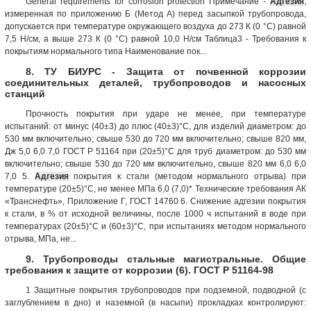
General requirements for corrosion protection Примечание -
Адгезия
,
измеренная по приложению Б (Метод А) перед засыпкой трубопровода,
допускается при температуре окружающего воздуха до 273 К (0 °С) равной
7,5 Н/см, а выше 273 К (0 °С) равной 10,0 Н/см Таблица3 - Требования к
покрытиям нормального типа Наименование пок...
8. ТУ БИУРС - Защита от почвенной коррозии
соединительных деталей, трубопроводов и насосных
станций
Прочность покрытия при ударе не менее, при температуре
испытаний: от минус (40±3) до плюс (40±3)°С, для изделий диаметром: до
530 мм включительно; свыше 530 до 720 мм включительно; свыше 820 мм,
Дж 5,0 6,0 7,0 ГОСТ Р 51164 при (20±5)°С для труб диаметром: до 530 мм
включительно; свыше 530 до 720 мм включительно, свыше 820 мм 6,0 6,0
7,0 5.
Адгезия
покрытия к стали (методом нормального отрыва) при
температуре (20±5)°С, не менее МПа 6,0 (7,0)* Технические требования АК
«Транснефть», Приложение Г, ГОСТ 14760 6. Снижение адгезии покрытия
к стали, в % от исходной величины, после 1000 ч испытаний в воде при
температурах (20±5)°С и (60±3)°С, при испытаниях методом нормального
отрыва, МПа, не...
9. Трубопроводы стальные магистральные. Общие
требования к защите от коррозии (6). ГОСТ Р 51164-98
1 Защитные покрытия трубопроводов при подземной, подводной (с
заглублением в дно) и наземной (в насыпи) прокладках контролируют: