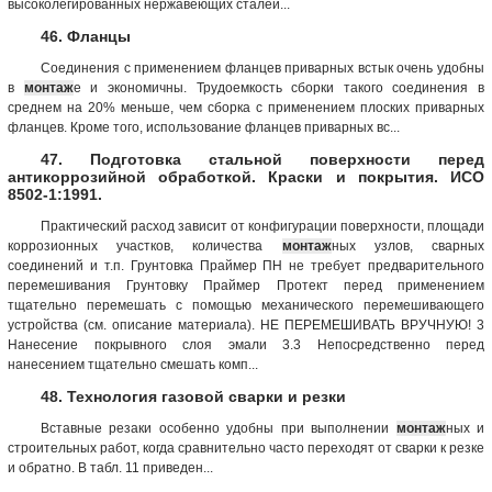
высоколегированных нержавеющих сталей...
46. Фланцы
Соединения с применением фланцев приварных встык очень удобны
в
монтаж
е и экономичны. Трудоемкость сборки такого соединения в
среднем на 20% меньше, чем сборка с применением плоских приварных
фланцев. Кроме того, использование фланцев приварных вс...
47. Подготовка стальной поверхности перед
антикоррозийной обработкой. Краски и покрытия. ИСО
8502-1:1991.
Практический расход зависит от конфигурации поверхности, площади
коррозионных участков, количества
монтаж
ных узлов, сварных
соединений и т.п. Грунтовка Праймер ПН не требует предварительного
перемешивания Грунтовку Праймер Протект перед применением
тщательно перемешать с помощью механического перемешивающего
устройства (см. описание материала). НЕ ПЕРЕМЕШИВАТЬ ВРУЧНУЮ! 3
Нанесение покрывного слоя эмали 3.3 Непосредственно перед
нанесением тщательно смешать комп...
48. Технология газовой сварки и резки
Вставные резаки особенно удобны при выполнении
монтаж
ных и
строительных работ, когда сравнительно часто переходят от сварки к резке
и обратно. В табл. 11 приведен...