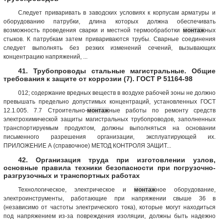
Следует приваривать в заводских условиях к корпусам арматуры и
оборудованию патрубки, длина которых должна обеспечивать
возможность проведения сварки и местной термообработки
монтаж
ных
стыков. К патрубкам затем привариваются трубы. Сварные соединения
следует выполнять без резких изменений сечений, вызывающих
концентрацию напряжений, ...
41. Трубопроводы стальные магистральные. Общие
требования к защите от коррозии (7). ГОСТ Р 51164-98
012; содержание вредных веществ в воздухе рабочей зоны не должно
превышать предельно допустимых концентраций, установленных ГОСТ
12.1.005. 7.7 Строительно-
монтаж
ные работы по ремонту средств
электрохимической защиты магистральных трубопроводов, заполненных
транспортируемым продуктом, должны выполняться на основании
письменного разрешения организации, эксплуатирующей их.
ПРИЛОЖЕНИЕ А (справочное) МЕТОД КОНТРОЛЯ ЗАЩИТ...
42. Организация труда при изготовлении узлов,
основные правила техники безопасности при погрузочно-
разгрузочных и транспортных работах
Технологическое, электрическое и
монтаж
ное оборудование,
электроинструменты, работающие при напряжении свыше 36 в
(независимо от частоты электрического тока), которые могут находиться
под напряжением из-за повреждения изоляции, должны быть надежно