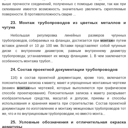
выше прочности соединений, полученных с помощью сварки, так как при
склеивании имеется возможность значительно увеличить скрепляемые
поверхности. В противоположность сварке ...
23. Монтаж трубопроводов из цветных металлов и
чугуна
Небольшая регулировка линейных размеров чугунных
трубопроводов, собираемых на фланцах, достигается при
монтаж
е путем
вставок длиной от 10 до 100 мм. Вставки представляют собой чугунные
диски с внутренним диаметром, равным внутреннему диаметру
трубопровода; устанавливают их между фланцами. 1. В чем заключается
особенность монтажа трубоп...
24. Состав проектной документации трубопроводов
116) в состав проектной документации, кроме того, включается
пояснительная записка к макету, макет и упрощенные монтажные чертежи
(взамен
монтаж
ных чертежей, которые выполняются при графическом
способе проектирования). Пояснительная записка к макету раскрывает
изобразительные средства, масштаб и допуски, приемы и способы
использования и хранения макета при строительстве. Состав проектной
документации по изготовлению и монтажу межцеховых трубопроводов тот
же, что и по внутрицеховым трубопроводам, но вместо монта...
25. Условные обозначения и отличительная окраска
арматуры