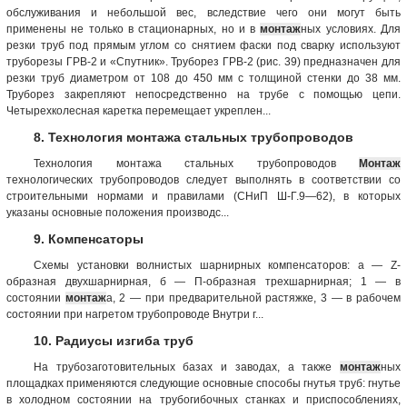
обслуживания и небольшой вес, вследствие чего они могут быть
применены не только в стационарных, но и в
монтаж
ных условиях. Для
резки труб под прямым углом со снятием фаски под сварку используют
труборезы ГРВ-2 и «Спутник». Труборез ГРВ-2 (рис. 39) предназначен для
резки труб диаметром от 108 до 450 мм с толщиной стенки до 38 мм.
Труборез закрепляют непосредственно на трубе с помощью цепи.
Четырехколесная каретка перемещает укреплен...
8. Технология монтажа стальных трубопроводов
Технология монтажа стальных трубопроводов
Монтаж
технологических трубопроводов следует выполнять в соответствии со
строительными нормами и правилами (СНиП Ш-Г.9—62), в которых
указаны основные положения производс...
9. Компенсаторы
Схемы установки волнистых шарнирных компенсаторов: а — Z-
образная двухшарнирная, б — П-образная трехшарнирная; 1 — в
состоянии
монтаж
а, 2 — при предварительной растяжке, 3 — в рабочем
состоянии при нагретом трубопроводе Внутри г...
10. Радиусы изгиба труб
На трубозаготовительных базах и заводах, а также
монтаж
ных
площадках применяются следующие основные способы гнутья труб: гнутье
в холодном состоянии на трубогибочных станках и приспособлениях,