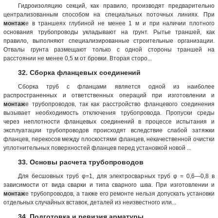
Гидроизоляцию секций, как правило, производят предварительно
централизованным способом на специальных поточных линиях. При
монтаж
е в траншеях глубиной не менее 1 м и при наличии плотного
основания трубопроводы укладывают на грунт. Рытье траншей, как
правило, выполняют специализированные строительные организации.
Отвалы грунта размещают только с одной стороны траншей на
расстоянии не менее 0,5 м от бровки. Вторая сторо...
32. Сборка фланцевых соединений
Сборка труб с фланцами является одной из наиболее
распространенных и ответственных операций при изготовлении и
монтаж
е трубопроводов, так как расстройство фланцевого соединения
вызывает необходимость отключения трубопровода. Пропуски среды
через неплотности фланцевых соединений в процессе испытания и
эксплуатации трубопроводов происходят вследствие слабой затяжки
фланцев, перекосов между плоскостями фланцев, некачественной очистки
уплотнительных поверхностей фланцев перед установкой новой ...
33. Основы расчета трубопроводов
Для бесшовных труб φ=1, для электросварных труб φ = 0,6—0,8 в
зависимости от вида сварки и типа сварного шва. При изготовлении и
монтаж
е трубопроводов, а также его ремонте нельзя допускать установки
отдельных случайных вставок, деталей из неизвестного или...
34. Подготовка и ревизия арматуры