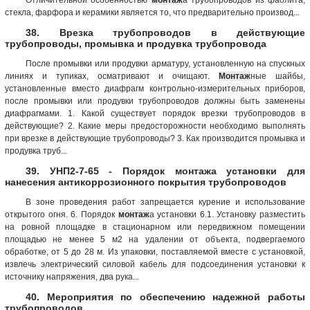
стекла, фарфора и керамики является то, что предварительно производ...
38. Врезка трубопроводов в действующие
трубопроводы, промывка и продувка трубопровода
После промывки или продувки арматуру, установленную на спускных
линиях и тупиках, осматривают и очищают.
Монтаж
ные шайбы,
установленные вместо диафрагм контрольно-измерительных приборов,
после промывки или продувки трубопроводов должны быть заменены
диафрагмами. 1. Какой существует порядок врезки трубопроводов в
действующие? 2. Какие меры предосторожности необходимо выполнять
при врезке в действующие трубопроводы? 3. Как производится промывка и
продувка труб...
39. УНП2-7-65 - Порядок монтажа установки для
нанесения антикоррозионного покрытия трубопроводов
В зоне проведения работ запрещается курение и использование
открытого огня. 6. Порядок
монтаж
а установки 6.1. Установку разместить
на ровной площадке в стационарном или передвижном помещении
площадью не менее 5 м2 на удалении от объекта, подвергаемого
обработке, от 5 до 28 м. Из упаковки, поставляемой вместе с установкой,
извлечь электрический силовой кабель для подсоединения установки к
источнику напряжения, два рука...
40. Мероприятия по обеспечению надежной работы
трубопроводов