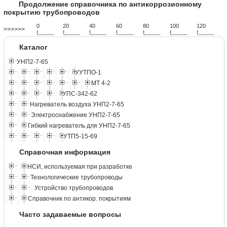
Продолжение справочника по антикоррозионному
покрытию трубопроводов
0
20
40
60
80
100
120
>>>>>>
!
.
.
.
.
.
.
.
.
.
.
.
.
.
.
.
.
.
.
.
!
.
.
.
.
.
.
.
.
.
.
.
.
.
.
.
.
.
.
.
!
.
.
.
.
.
.
.
.
.
.
.
.
.
.
.
.
.
.
.
!
.
.
.
.
.
.
.
.
.
.
.
.
.
.
.
.
.
.
.
!
.
.
.
.
.
.
.
.
.
.
.
.
.
.
.
.
.
.
.
!
.
.
.
.
.
.
.
.
.
.
.
.
.
.
.
.
.
.
.
!
.
.
.
.
.
.
.
.
.
.
.
.
.
.
.
.
.
.
.
Каталог
УНП2-7-65
УУТПО-1
МТ 4-2
УПС-342-62
Нагреватель воздуха УНП2-7-65
Электроснабжение УНП2-7-65
Гибкий нагреватель для УНП2-7-65
УТП5-15-69
Справочная информация
НСИ, используемая при разработке
Технологические трубопроводы
Устройство трубопроводов
Справочник по антикор. покрытиям
Часто задаваемые вопросы