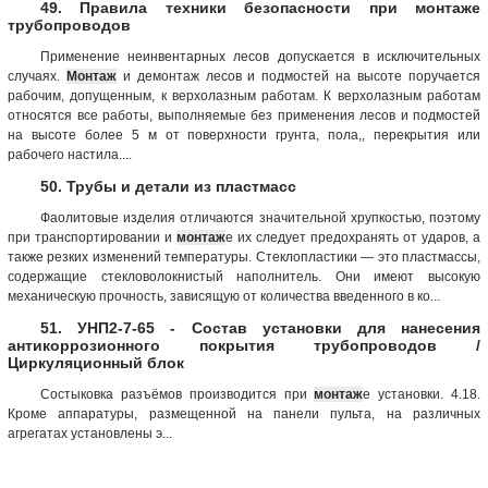
49. Правила техники безопасности при монтаже
трубопроводов
Применение неинвентарных лесов допускается в исключительных
случаях.
Монтаж
и демонтаж лесов и подмостей на высоте поручается
рабочим, допущенным, к верхолазным работам. К верхолазным работам
относятся все работы, выполняемые без применения лесов и подмостей
на высоте более 5 м от поверхности грунта, пола,, перекрытия или
рабочего настила....
50. Трубы и детали из пластмасс
Фаолитовые изделия отличаются значительной хрупкостью, поэтому
при транспортировании и
монтаж
е их следует предохранять от ударов, а
также резких изменений температуры. Стеклопластики — это пластмассы,
содержащие стекловолокнистый наполнитель. Они имеют высокую
механическую прочность, зависящую от количества введенного в ко...
51. УНП2-7-65 - Состав установки для нанесения
антикоррозионного покрытия трубопроводов /
Циркуляционный блок
Cостыковка разъёмов производится при
монтаж
е установки. 4.18.
Кроме аппаратуры, размещенной на панели пульта, на различных
агрегатах установлены э...