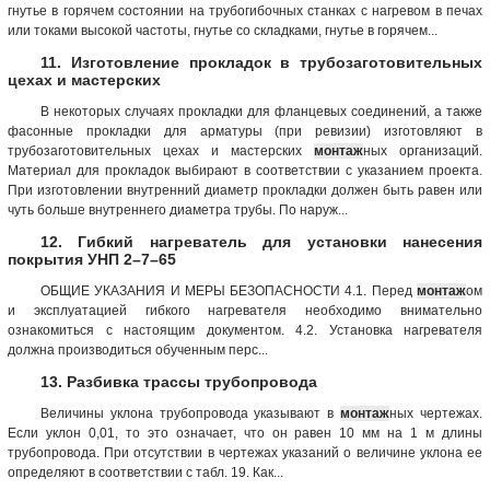
гнутье в горячем состоянии на трубогибочных станках с нагревом в печах
или токами высокой частоты, гнутье со складками, гнутье в горячем...
11. Изготовление прокладок в трубозаготовительных
цехах и мастерских
В некоторых случаях прокладки для фланцевых соединений, а также
фасонные прокладки для арматуры (при ревизии) изготовляют в
трубозаготовительных цехах и мастерских
монтаж
ных организаций.
Материал для прокладок выбирают в соответствии с указанием проекта.
При изготовлении внутренний диаметр прокладки должен быть равен или
чуть больше внутреннего диаметра трубы. По наруж...
12. Гибкий нагреватель для установки нанесения
покрытия УНП 2–7–65
ОБЩИЕ УКАЗАНИЯ И МЕРЫ БЕЗОПАСНОСТИ 4.1. Перед
монтаж
ом
и эксплуатацией гибкого нагревателя необходимо внимательно
ознакомиться с настоящим документом. 4.2. Установка нагревателя
должна производиться обученным перс...
13. Разбивка трассы трубопровода
Величины уклона трубопровода указывают в
монтаж
ных чертежах.
Если уклон 0,01, то это означает, что он равен 10 мм на 1 м длины
трубопровода. При отсутствии в чертежах указаний о величине уклона ее
определяют в соответствии с табл. 19. Как...