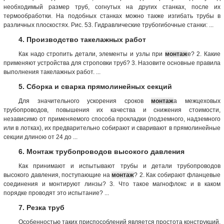
необходимый размер труб, согнутых на других станках, после их
термообработки. На подобных станках можно также изгибать трубы в
различных плоскостях. Рис. 53. Гидравлические трубогибочные станки: ...
4. Производство такелажных работ
Как надо стропить детали, элементы и узлы при
монтаж
е? 2. Какие
применяют устройства для строповки труб? 3. Назовите основные правила
выполнения такелажных работ. ...
5. Сборка и сварка прямолинейных секций
Для значительного ускорения сроков
монтаж
а межцеховых
трубопроводов, повышения их качества и снижения стоимости,
независимо от применяемого способа прокладки (подземного, надземного
или в лотках), их предварительно собирают и сваривают в прямолинейные
секции длиною от 24 до ...
6. Монтаж трубопроводов высокого давления
Как принимают и испытывают трубы и детали трубопроводов
высокого давления, поступающие на
монтаж
? 2. Как собирают фланцевые
соединения и монтируют линзы? 3. Что такое магнофлокс и в каком
порядке проводят это испытание? ...
7. Резка труб
Особенностью таких приспособлений является простота конструкций,