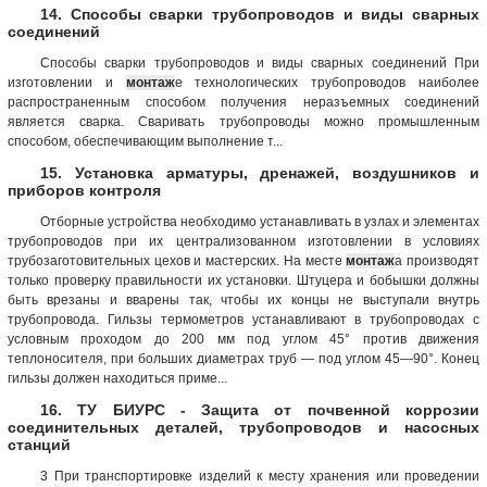
14. Способы сварки трубопроводов и виды сварных
соединений
Способы сварки трубопроводов и виды сварных соединений При
изготовлении и
монтаж
е технологических трубопроводов наиболее
распространенным способом получения неразъемных соединений
является сварка. Сваривать трубопроводы можно промышленным
способом, обеспечивающим выполнение т...
15. Установка арматуры, дренажей, воздушников и
приборов контроля
Отборные устройства необходимо устанавливать в узлах и элементах
трубопроводов при их централизованном изготовлении в условиях
трубозаготовительных цехов и мастерских. На месте
монтаж
а производят
только проверку правильности их установки. Штуцера и бобышки должны
быть врезаны и вварены так, чтобы их концы не выступали внутрь
трубопровода. Гильзы термометров устанавливают в трубопроводах с
условным проходом до 200 мм под углом 45° против движения
теплоносителя, при больших диаметрах труб — под углом 45—90°. Конец
гильзы должен находиться приме...
16. ТУ БИУРС - Защита от почвенной коррозии
соединительных деталей, трубопроводов и насосных
станций
3 При транспортировке изделий к месту хранения или проведении