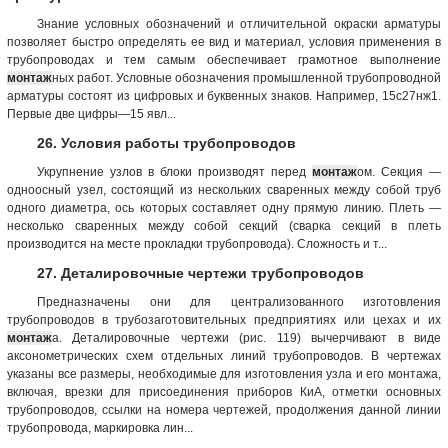
Знание условных обозначений и отличительной окраски арматуры
позволяет быстро определять ее вид и материал, условия применения в
трубопроводах и тем самым обеспечивает грамотное выполнение
монтаж
ных работ. Условные обозначения промышленной трубопроводной
арматуры состоят из цифровых и буквенных знаков. Например, 15с27нж1.
Первые две цифры—15 явл...
26. Условия работы трубопроводов
Укрупнение узлов в блоки производят перед
монтаж
ом. Секция —
одноосный узел, состоящий из нескольких сваренных между собой труб
одного диаметра, ось которых составляет одну прямую линию. Плеть —
несколько сваренных между собой секций (сварка секций в плеть
производится на месте прокладки трубопровода). Сложность и т...
27. Деталировочные чертежи трубопроводов
Предназначены они для централизованного изготовления
трубопроводов в трубозаготовительных предприятиях или цехах и их
монтаж
а. Деталировочные чертежи (рис. 119) вычерчивают в виде
аксонометрических схем отдельных линий трубопроводов. В чертежах
указаны все размеры, необходимые для изготовления узла и его монтажа,
включая, врезки для присоединения приборов КиА, отметки основных
трубопроводов, ссылки на номера чертежей, продолжения данной линии
трубопровода, маркировка лин...