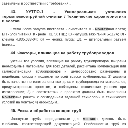
заземлены в соответствии с требования...
43. УУТПО-1 - Универсальная установка
термопескоструйной очистки / Технические характеристики
и состав
Схема блока запуска пистолета - очистителя А -
монтаж
ная плата;
БП - блок питания; К - реле ТКЕ 56 ПД1; КЗ - катушка зажигания Б-117А; КЛ -
клемма 4.835.038-04; КН — кнопка пуска; Ш1 — штепсельный разъём
(вилка...
44. Факторы, влияющие на работу трубопроводов
учтены все условия, влияющие на работу трубопроводов, выбраны
необходимые материалы для всех деталей, рассчитана компенсация или
самокомпенсация трубопроводов и целесообразно размещены и
подобраны опоры и подвески по всей трассе трубопровода; 2) должны
быть качественно изготовлены все детали трубопровода из материалов,
предусмотренных проектом, и соблюдены технические условия при
изготовлении; 3) в соответствии с проектом должны быть выполнены
монтаж
ные работы с соблюдением заданной технологии и технических
условий на монтаж; 4) необходим...
45. Резка и обработка концов труб
Изогнутые трубы, передаваемые для
монтаж
а, должны быть
снабжены соответствующей документацией. Особенностью труб из