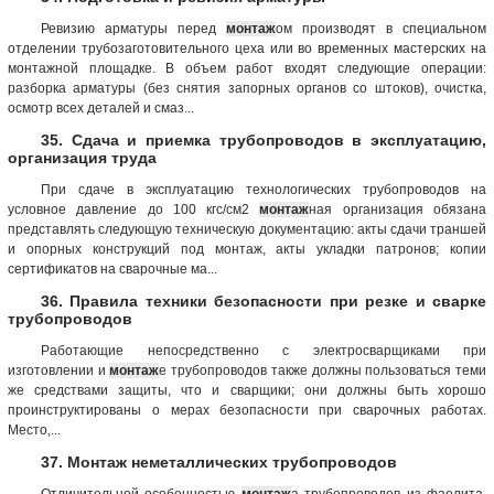
Ревизию арматуры перед
монтаж
ом производят в специальном
отделении трубозаготовительного цеха или во временных мастерских на
монтажной площадке. В объем работ входят следующие операции:
разборка арматуры (без снятия запорных органов со штоков), очистка,
осмотр всех деталей и смаз...
35. Сдача и приемка трубопроводов в эксплуатацию,
организация труда
При сдаче в эксплуатацию технологических трубопроводов на
условное давление до 100 кгс/см2
монтаж
ная организация обязана
представлять следующую техническую документацию: акты сдачи траншей
и опорных конструкций под монтаж, акты укладки патронов; копии
сертификатов на сварочные ма...
36. Правила техники безопасности при резке и сварке
трубопроводов
Работающие непосредственно с электросварщиками при
изготовлении и
монтаж
е трубопроводов также должны пользоваться теми
же средствами защиты, что и сварщики; они должны быть хорошо
проинструктированы о мерах безопасности при сварочных работах.
Место,...
37. Монтаж неметаллических трубопроводов
Отличительной особенностью
монтаж
а трубопроводов из фаолита,