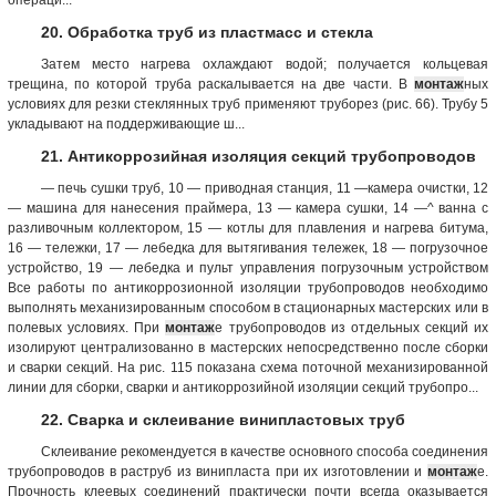
20. Обработка труб из пластмасс и стекла
Затем место нагрева охлаждают водой; получается кольцевая
трещина, по которой труба раскалывается на две части. В
монтаж
ных
условиях для резки стеклянных труб применяют труборез (рис. 66). Трубу 5
укладывают на поддерживающие ш...
21. Антикоррозийная изоляция секций трубопроводов
— печь сушки труб, 10 — приводная станция, 11 —камера очистки, 12
— машина для нанесения праймера, 13 — камера сушки, 14 —^ ванна с
разливочным коллектором, 15 — котлы для плавления и нагрева битума,
16 — тележки, 17 — лебедка для вытягивания тележек, 18 — погрузочное
устройство, 19 — лебедка и пульт управления погрузочным устройством
Все работы по антикоррозионной изоляции трубопроводов необходимо
выполнять механизированным способом в стационарных мастерских или в
полевых условиях. При
монтаж
е трубопроводов из отдельных секций их
изолируют централизованно в мастерских непосредственно после сборки
и сварки секций. На рис. 115 показана схема поточной механизированной
линии для сборки, сварки и антикоррозийной изоляции секций трубопро...
22. Сварка и склеивание винипластовых труб
Склеивание рекомендуется в качестве основного способа соединения
трубопроводов в раструб из винипласта при их изготовлении и
монтаж
е.
Прочность клеевых соединений практически почти всегда оказывается