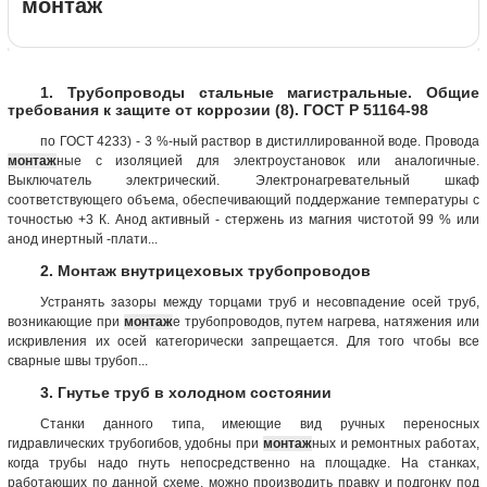
монтаж
1. Трубопроводы стальные магистральные. Общие
требования к защите от коррозии (8). ГОСТ Р 51164-98
по ГОСТ 4233) - 3 %-ный раствор в дистиллированной воде. Провода
монтаж
ные с изоляцией для электроустановок или аналогичные.
Выключатель электрический. Электронагревательный шкаф
соответствующего объема, обеспечивающий поддержание температуры с
точностью +3 К. Анод активный - стержень из магния чистотой 99 % или
анод инертный -плати...
2. Монтаж внутрицеховых трубопроводов
Устранять зазоры между торцами труб и несовпадение осей труб,
возникающие при
монтаж
е трубопроводов, путем нагрева, натяжения или
искривления их осей категорически запрещается. Для того чтобы все
сварные швы трубоп...
3. Гнутье труб в холодном состоянии
Станки данного типа, имеющие вид ручных переносных
гидравлических трубогибов, удобны при
монтаж
ных и ремонтных работах,
когда трубы надо гнуть непосредственно на площадке. На станках,
работающих по данной схеме, можно производить правку и подгонку под