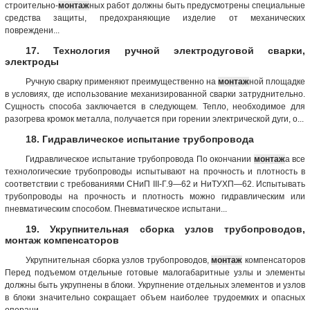
строительно-
монтаж
ных работ должны быть предусмотрены специальные
средства защиты, предохраняющие изделие от механических
повреждени...
17. Технология ручной электродуговой сварки,
электроды
Ручную сварку применяют преимущественно на
монтаж
ной площадке
в условиях, где использование механизированной сварки затруднительно.
Сущность способа заключается в следующем. Тепло, необходимое для
разогрева кромок металла, получается при горении электрической дуги, о...
18. Гидравлическое испытание трубопровода
Гидравлическое испытание трубопровода По окончании
монтаж
а все
технологические трубопроводы испытывают на прочность и плотность в
соответствии с требованиями СНиП III-Г.9—62 и НиТУХП—62. Испытывать
трубопроводы на прочность и плотность можно гидравлическим или
пневматическим способом. Пневматическое испытани...
19. Укрупнительная сборка узлов трубопроводов,
монтаж компенсаторов
Укрупнительная сборка узлов трубопроводов,
монтаж
компенсаторов
Перед подъемом отдельные готовые малогабаритные узлы и элементы
должны быть укрупнены в блоки. Укрупнение отдельных элементов и узлов
в блоки значительно сокращает объем наиболее трудоемких и опасных
операци...