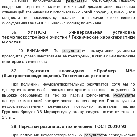
Учитывая положительные
результат
ы опытно-промышленного
внедрения покрытия к наличие технической документации, полностью
отвечающей требованиям к использованию новой продукции, имеющиеся
мощности по производству покрытия и наличие отечественного
оборудования ОАО «НПО Шквал» (г. Mоcква) по eго нане...
36. УУТПО-1 - Универсальная установка
термопескоструйной очистки / Технические характеристики
и состав
........10 ВНИМАНИЕ! По
результат
ам эксплуатации установки
проводится усовершенствование её конструкции, в связи с чем возможны
некоторые отличия поста...
37. Грунтовка эпоксидная «Праймер МБ»
(быстроотверждающаяся). Технические условия
При получении неудовлетворительных результатов, хотя бы по
одному из показателей, проводят повторные испытания на удвоенной
выборке отобранных из тех же партий компонентов.
Результат
ы
повторных испытаний распространяют на всю партию. При получении
неудовлетворительных результатов повторных испытаний партию
Грунтовки бракуют. 3.6. Маркировку и упаковку продукта на соответствие п.
1.5. и ...
38. Перчатки резиновые технические. ГОСТ 20010-93
При получении неудовлетворительных
результат
ов периодических