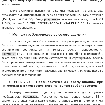
(быстроотверждающаяся). Технические условия. Методы
испытаний.
После окончания испытания пластины извлекают из эксикатора,
охлаждают в дистиллированной воде до температуры (20±5)°С в течение
(15± 1) мин. 4.11.4. Обработку
результат
ов испытания проводят по ГОСТ
21513, раздел 1. 5. ТРАНСПОРТИРОВКА И ХРАНЕНИЕ 5.1. Раздельные
транспортные упаковки ...
4. Монтаж трубопроводов высокого давления
В паспортах должны быть указаны: номера чертежей, по которым
были изготовлены изделия, использованные материалы, номера и даты
составления сертификатов на металл, режим термообработки,
результат
ы и даты основных и контрольных испытаний и исследований, а
также акты приемки ОТК завода-изготовителя. В сертификатах должны
быть приведены: номер плавки, результаты плавочного контроля, марка
стали, химический состав, механические свойства, металла, при какой
термообработке эти свойства получены, оценка макро- и микрошлифов по
размеру зерна и загрязнения. ...
5. УНП2-7-65 - Профилактическое обслуживание при
нанесении антикоррозионного покрытия трубопроводов
Проверку величины хода поршня повторять до получения
необходимого
результат
а. Расстояние между торцом каждого ВБ и
элементом управляющим должно быть не менее 1 мм и не более 6 мм.
После завершения регулировки положения ВБ зафиксировать гайки и