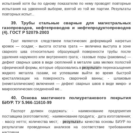
испытаний хотя бы по одному показателю по нему проводят повторные
испытания на удвоенной выборке, взятой из той же партии. Результаты
повторных испыт...
39. Трубы стальные сварные для магистральных
газопроводов, нефтепроводов и нефтепродуктопроводов
(4). ГОСТ Р 52079-2003
Грат является следствием пластических деформаций нагретых
кромок — осадки; - высота остатка грата — величина выступа в зоне
сварного шва относительно образующей поверхности трубы после
удаления наружного или внутреннего грата; - газовые поры (раковины) —
дефект сварных швов в виде скоплений в металле шва мелких полостей
сферической формы, которые образовались в
результат
е перенасыщения
жидкого металла газами, не успевшими выйти во время быстрой
кристаллизации на поверхность сварочной ванны; - шлаковые
(неметаллические) включения — дефект сварных швов в виде микро- и
макроскопических соединений ме...
40. Основа мастичного полиуретанового покрытия
БИУР. ТУ 5.966-11610-99
Паспорт должен содержать: · наименование предприятия
поставщика (изготовителя); · наименование продукта; · дата изготовления;
· массу нетто; количества мест; ·
результат
ы качества основы БИУР по
результатам проведенных анализов на соответствие требованиям
настоящи...