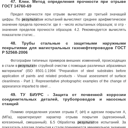
47. Клеи. Метод определения прочности при отрыве
ГОСТ 14760-69
Предел прочности при отрыве вычисляют до третьей значащей
цифры. По
результат
ам испытаний вычисляют среднее арифметическое
значение предела прочности: где п - число испытанных образцов; si отр -
значения пределов прочности образцов. 4.2. Рекомендуется вычислять
показатели статис...
48. Трубы стальные с защитными наружными
покрытиями для магистральных газонефтепроводов ГОСТ
Р 52568-2006
Фотографии типичных примеров внешних изменений, происходящих
в стали в
результат
е струйной очистки с помощью различных абразивных
материалов" (ISO 8501-1:1994 "Preparation of steel substrates before
application of paints and related products - Visual assessment of surface
cleanliness - Part 1: Representative photographic examples of the change of
appearance imparted to steel ...
49. ТУ БИУРС - Защита от почвенной коррозии
соединительных деталей, трубопроводов и насосных
станций
Помимо определения усилия отрыва F, (кН) и адгезии покрытия А,
(МПа), характеризуют характер отрыва покрытия (адгезионный,
когезионный, смешанный). Б.5 Обработка
результат
ов испытаний. За
показатель адгезии покрытия к стали принимается минимальное значение