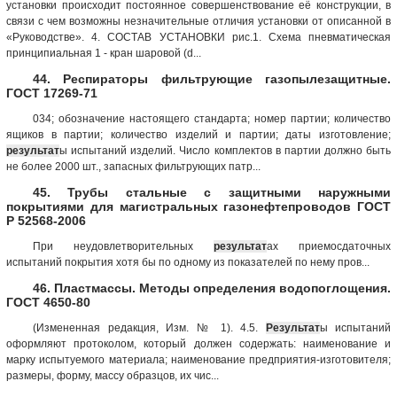
установки происходит постоянное совершенствование её конструкции, в
связи с чем возможны незначительные отличия установки от описанной в
«Руководстве». 4. СОСТАВ УСТАНОВКИ рис.1. Схема пневматическая
принципиальная 1 - кран шаровой (d...
44. Респираторы фильтрующие газопылезащитные.
ГОСТ 17269-71
034; обозначение настоящего стандарта; номер партии; количество
ящиков в партии; количество изделий и партии; даты изготовление;
результат
ы испытаний изделий. Число комплектов в партии должно быть
не более 2000 шт., запасных фильтрующих патр...
45. Трубы стальные с защитными наружными
покрытиями для магистральных газонефтепроводов ГОСТ
Р 52568-2006
При неудовлетворительных
результат
ах приемосдаточных
испытаний покрытия хотя бы по одному из показателей по нему пров...
46. Пластмассы. Методы определения водопоглощения.
ГОСТ 4650-80
(Измененная редакция, Изм. № 1). 4.5.
Результат
ы испытаний
оформляют протоколом, который должен содержать: наименование и
марку испытуемого материала; наименование предприятия-изготовителя;
размеры, форму, массу образцов, их чис...