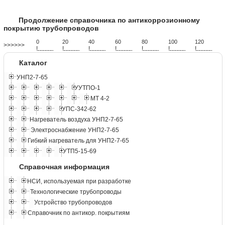
Продолжение справочника по антикоррозионному
покрытию трубопроводов
0
20
40
60
80
100
120
>>>>>>
!
.
.
.
.
.
.
.
.
.
.
.
.
.
.
.
.
.
.
.
!
.
.
.
.
.
.
.
.
.
.
.
.
.
.
.
.
.
.
.
!
.
.
.
.
.
.
.
.
.
.
.
.
.
.
.
.
.
.
.
!
.
.
.
.
.
.
.
.
.
.
.
.
.
.
.
.
.
.
.
!
.
.
.
.
.
.
.
.
.
.
.
.
.
.
.
.
.
.
.
!
.
.
.
.
.
.
.
.
.
.
.
.
.
.
.
.
.
.
.
!
.
.
.
.
.
.
.
.
.
.
.
.
.
.
.
.
.
.
.
Каталог
УНП2-7-65
УУТПО-1
МТ 4-2
УПС-342-62
Нагреватель воздуха УНП2-7-65
Электроснабжение УНП2-7-65
Гибкий нагреватель для УНП2-7-65
УТП5-15-69
Справочная информация
НСИ, используемая при разработке
Технологические трубопроводы
Устройство трубопроводов
Справочник по антикор. покрытиям