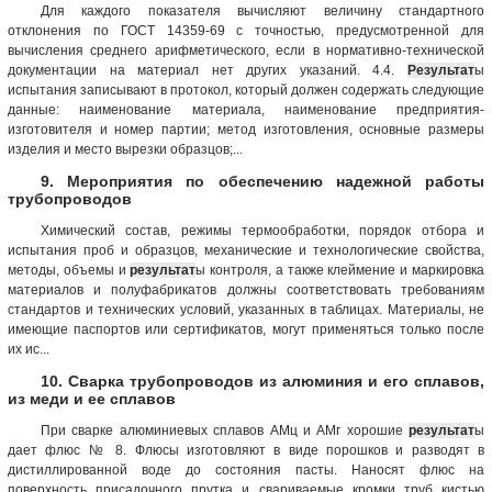
Для каждого показателя вычисляют величину стандартного
отклонения по ГОСТ 14359-69 с точностью, предусмотренной для
вычисления среднего арифметического, если в нормативно-технической
документации на материал нет других указаний. 4.4.
Результат
ы
испытания записывают в протокол, который должен содержать следующие
данные: наименование материала, наименование предприятия-
изготовителя и номер партии; метод изготовления, основные размеры
изделия и место вырезки образцов;...
9. Мероприятия по обеспечению надежной работы
трубопроводов
Химический состав, режимы термообработки, порядок отбора и
испытания проб и образцов, механические и технологические свойства,
методы, объемы и
результат
ы контроля, а также клеймение и маркировка
материалов и полуфабрикатов должны соответствовать требованиям
стандартов и технических условий, указанных в таблицах. Материалы, не
имеющие паспортов или сертификатов, могут применяться только после
их ис...
10. Сварка трубопроводов из алюминия и его сплавов,
из меди и ее сплавов
При сварке алюминиевых сплавов АМц и АМг хорошие
результат
ы
дает флюс № 8. Флюсы изготовляют в виде порошков и разводят в
дистиллированной воде до состояния пасты. Наносят флюс на
поверхность присадочного прутка и свариваемые кромки труб кистью