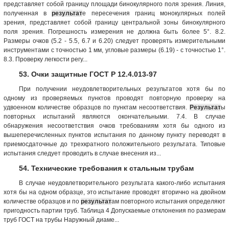
представляет собой границу площади бинокулярного поля зрения. Линия,
полученная в
результат
е пересечения границ монокулярных полей
зрения, представляет собой границу центральной зоны бинокулярного
поля зрения. Погрешность измерения не должна быть более 5°. 8.2.
Размеры очков (5.2 - 5.5, 6.7 и 6.20) следует проверять измерительными
инструментами с точностью 1 мм, угловые размеры (6.19) - с точностью 1°.
8.3. Проверку легкости регу...
53. Очки защитные ГОСТ Р 12.4.013-97
При получении неудовлетворительных результатов хотя бы по
одному из проверяемых пунктов проводят повторную проверку на
удвоенном количестве образцов по пунктам несоответствия.
Результат
ы
повторных испытаний являются окончательными. 7.4. В случае
обнаружения несоответствия очков требованиям хотя бы одного из
вышеперечисленных пунктов испытания по данному пункту переводят в
приемосдаточные до трехкратного положительного результата. Типовые
испытания следует проводить в случае внесения из...
54. Технические требования к стальным трубам
В случае неудовлетворительного результата какого-либо испытания
хотя бы на одном образце, это испытание проводят вторично на двойном
количестве образцов и по
результат
ам повторного испытания определяют
пригодность партии труб. Таблица 4 Допускаемые отклонения по размерам
труб ГОСТ на трубы Наружный диаме...