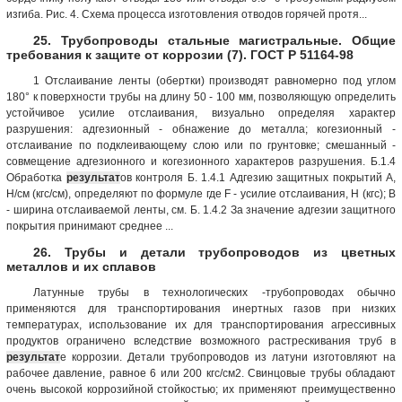
изгиба. Рис. 4. Схема процесса изготовления отводов горячей протя...
25. Трубопроводы стальные магистральные. Общие
требования к защите от коррозии (7). ГОСТ Р 51164-98
1 Отслаивание ленты (обертки) производят равномерно под углом
180° к поверхности трубы на длину 50 - 100 мм, позволяющую определить
устойчивое усилие отслаивания, визуально определяя характер
разрушения: адгезионный - обнажение до металла; когезионный -
отслаивание по подклеивающему слою или по грунтовке; смешанный -
совмещение адгезионного и когезионного характеров разрушения. Б.1.4
Обработка
результат
ов контроля Б. 1.4.1 Адгезию защитных покрытий А,
Н/см (кгс/см), определяют по формуле где F - усилие отслаивания, Н (кгс); В
- ширина отслаиваемой ленты, см. Б. 1.4.2 За значение адгезии защитного
покрытия принимают среднее ...
26. Трубы и детали трубопроводов из цветных
металлов и их сплавов
Латунные трубы в технологических -трубопроводах обычно
применяются для транспортирования инертных газов при низких
температурах, использование их для транспортирования агрессивных
продуктов ограничено вследствие возможного растрескивания труб в
результат
е коррозии. Детали трубопроводов из латуни изготовляют на
рабочее давление, равное 6 или 200 кгс/см2. Свинцовые трубы обладают
очень высокой коррозийной стойкостью; их применяют преимущественно