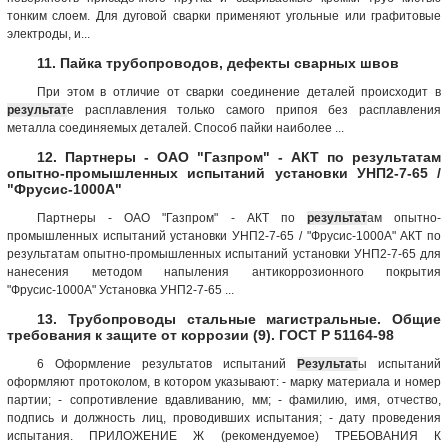
тонким слоем. Для дуговой сварки применяют угольные или графитовые
электроды, и...
11. Пайка трубопроводов, дефекты сварных швов
При этом в отличие от сварки соединение деталей происходит в
результат
е расплавления только самого припоя без расплавления
металла соединяемых деталей. Способ пайки наиболее ...
12. Партнеры - ОАО "Газпром" - АКТ по результатам
опытно-промышленных испытаний установки УНП2-7-65 /
"Фрусис-1000А"
Партнеры - ОАО "Газпром" - АКТ по
результат
ам опытно-
промышленных испытаний установки УНП2-7-65 / "Фрусис-1000А" АКТ по
результатам опытно-промышленных испытаний установки УНП2-7-65 для
нанесения методом напыления антикоррозионного покрытия
"Фрусис-1000А" Установка УНП2-7-65 ...
13. Трубопроводы стальные магистральные. Общие
требования к защите от коррозии (9). ГОСТ Р 51164-98
6 Оформление результатов испытаний
Результат
ы испытаний
оформляют протоколом, в котором указывают: - марку материала и номер
партии; - сопротивление вдавливанию, мм; - фамилию, имя, отчество,
подпись и должность лиц, проводивших испытания; - дату проведения
испытания. ПРИЛОЖЕНИЕ Ж (рекомендуемое) ТРЕБОВАНИЯ К