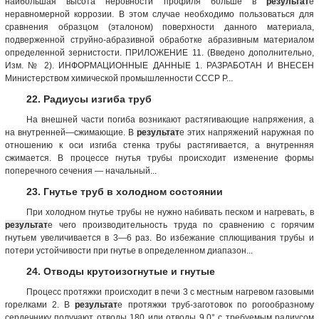
наибольшая высота неровности профиля больше в
результат
е
неравномерной коррозии. В этом случае необходимо пользоваться для
сравнения образцом (эталоном) поверхности данного материала,
подверженной струйно-абразивной обработке абразивным материалом
определенной зернистости. ПРИЛОЖЕНИЕ 11. (Введено дополнительно,
Изм. № 2). ИНФОРМАЦИОННЫЕ ДАННЫЕ 1. РАЗРАБОТАН И ВНЕСЕН
Министерством химической промышленности СССР Р...
22. Радиусы изгиба труб
На внешней части погиба возникают растягивающие напряжения, а
на внутренней—сжимающие. В
результат
е этих напряжений наружная по
отношению к оси изгиба стенка трубы растягивается, а внутренняя
сжимается. В процессе гнутья трубы происходит изменение формы
поперечного сечения — начальный...
23. Гнутье труб в холодном состоянии
При холодном гнутье трубы не нужно набивать песком и нагревать, в
результат
е чего производительность труда по сравнению с горячим
гнутьем увеличивается в 3—6 раз. Во избежание сплющивания трубы и
потери устойчивости при гнутье в определенном диапазон...
24. Отводы крутоизогнутые и гнутые
Процесс протяжки происходит в печи 3 с местным нагревом газовыми
горелками 2. В
результат
е протяжки труб-заготовок по рогообразному
сердечнику получают отводы 180 или отводы 9.0° с требуемым радиусом