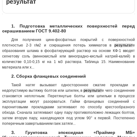
результат
1. Подготовка металлических поверхностей перед
окрашиванием ГОСТ 9.402-80
Для получения цинк-фосфатных покрытий с поверхностной
плотностью 2-3 г/м2 и сокращения потерь химикатов в
результат
е
образования шлама в фосфатирующий раствор на основе КФ-1 вводят
сегнетову соль (виннокислый или виноградно-кислый натрий-калий) в
количестве 0,10-0,15 кг на 1 м3 раствора. Таблица 15. Наименование
материала или х...
2. Сборка фланцевых соединений
Такой натяг вызывает одностороннее сжатие прокладки и
недопустимую вытяжку болтов или шпилек, в
результат
е чего соединение
становится неплотным. Перетянутые болты или шпильки в процессе
эксплуатации могут разорваться. Гайки фланцевых соединений с
паронитовыми прокладками затягивают по способу крестообразного
обхода. Сначала затягивают одну пару противоположно лежащих болтов,
затем вторую пару, находящуюся под углом 90° к первой. Постепенно
поперечным завертыванием гаек затяги...
3. Грунтовка эпоксидная «Праймер МБ»