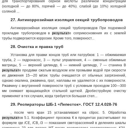
для транспортирования серной кислоты различной концентрации
(холодной — до 80%, горячей — до 40%). слабой (до 10%) холодной
соляной ...
27. Антикоррозийная изоляция секций трубопроводов
Антикоррозийная изоляция секций трубопроводов При подземной
прокладке трубопроводов в
результат
е соприкосновения их с землей
трубы подвергаются коррозии. Кроме того, поверхност...
28. Очистка и правка труб
Установка для правки концов труб или патрубков: 1 — обжимаемая
труба, 2 — гидронасос, 3 — пульт управления, 4 — сменные обжимные
матрицы, 5 — верхний цилиндр, 6 — нижний цилиндр, 7 — станина В
результат
е продувки сжатым воздухом или промывки водой при скорости
их движения 15—20 м/сек трубы очищаются от обычных загрязнений,
однако окалина, ржавчина, грат, наплавы не удаляются с их поверхности.
Ржавчину с внутренней поверхности труб с условным проходом 100—300
мм снимают вращающейся стальной щеткой. Дробеструйную очистку
применяют в тех случаях, когда требуется большая степ...
29. Респираторы ШБ-1 «Лепесток». ГОСТ 12.4.028-76
, после чего кран 15 устанавливают на сброс. 5. Обработка
результат
ов 5.1. Коэффициент проскока К в процентах рассчитывают по
формуле где /СЕ, /СВ, /З — показания светорассеяний в делениях шкалы
самописца 23 для потока МТ после респиратора соответственно; КЗА,