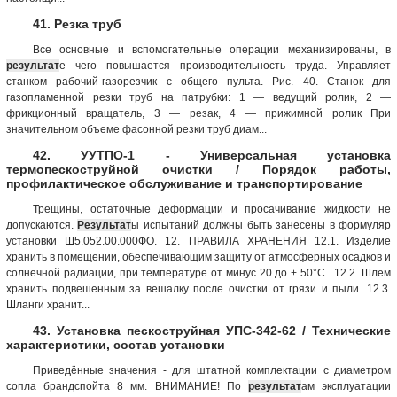
41. Резка труб
Все основные и вспомогательные операции механизированы, в
результат
е чего повышается производительность труда. Управляет
станком рабочий-газорезчик с общего пульта. Рис. 40. Станок для
газопламенной резки труб на патрубки: 1 — ведущий ролик, 2 —
фрикционный вращатель, 3 — резак, 4 — прижимной ролик При
значительном объеме фасонной резки труб диам...
42. УУТПО-1 - Универсальная установка
термопескоструйной очистки / Порядок работы,
профилактическое обслуживание и транспортирование
Трещины, остаточные деформации и просачивание жидкости не
допускаются.
Результат
ы испытаний должны быть занесены в формуляр
установки Ш5.052.00.000ФО. 12. ПРАВИЛА ХРАНЕНИЯ 12.1. Изделие
хранить в помещении, обеспечивающим защиту от атмосферных осадков и
солнечной радиации, при температуре от минус 20 до + 50°С . 12.2. Шлем
хранить подвешенным за вешалку после очистки от грязи и пыли. 12.3.
Шланги хранит...
43. Установка пескоструйная УПС-342-62 / Технические
характеристики, состав установки
Приведённые значения - для штатной комплектации с диаметром
сопла брандспойта 8 мм. ВНИМАНИЕ! По
результат
ам эксплуатации