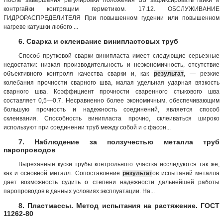
контргайки контрящим герметиком. 17.12. ОБСЛУЖИВАНИЕ
ГИДРОРАСПРЕДЕЛИТЕЛЯ При повышенном гудении или повышенном
нагреве катушки любого ...
6. Сварка и склеивание винипластовых труб
Способ прутковой сварки винипласта имеет следующие серьезные
недостатки: низкая производительность и неэкономичность, отсутствие
объективного контроля качества сварки и, как
результат
, — резкие
колебания прочности сварного шва, малая удельная ударная вязкость
сварного шва. Коэффициент прочности сваренного стыкового шва
составляет 0,5—0,7. Несравненно более экономичным, обеспечивающим
большую прочность и надежность соединений, является способ
склеивания. Способность винипласта прочно, склеиваться широко
используют при соединении труб между собой и с фасон...
7. Наблюдение за ползучестью металла труб
паропроводов
Вырезанные куски трубы контрольного участка исследуются так же,
как и основной металл. Сопоставление
результат
ов испытаний металла
дает возможность судить о степени надежности дальнейшей работы
паропроводов в данных условиях эксплуатации. На...
8. Пластмассы. Метод испытания на растяжение. ГОСТ
11262-80