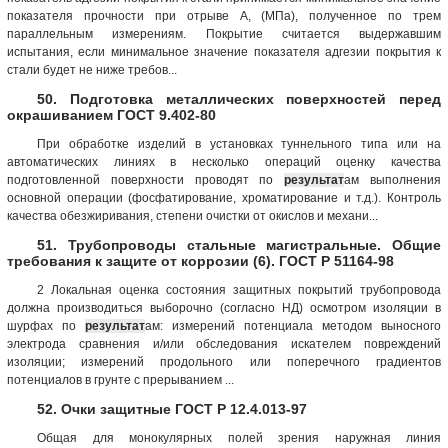
показателя прочности при отрыве А, (МПа), полученное по трем
параллельным измерениям. Покрытие считается выдержавшим
испытания, если минимальное значение показателя адгезии покрытия к
стали будет не ниже требов...
50. Подготовка металлических поверхностей перед
окрашиванием ГОСТ 9.402-80
При обработке изделий в установках туннельного типа или на
автоматических линиях в несколько операций оценку качества
подготовленной поверхности проводят по
результат
ам выполнения
основной операции (фосфатирование, хроматирование и т.д.). Контроль
качества обезжиривания, степени очистки от окислов и механи...
51. Трубопроводы стальные магистральные. Общие
требования к защите от коррозии (6). ГОСТ Р 51164-98
2 Локальная оценка состояния защитных покрытий трубопровода
должна производиться выборочно (согласно НД) осмотром изоляции в
шурфах по
результат
ам: измерений потенциала методом выносного
электрода сравнения и/или обследования искателем повреждений
изоляции; измерений продольного или поперечного градиентов
потенциалов в грунте с прерыванием ...
52. Очки защитные ГОСТ Р 12.4.013-97
Общая для монокулярных полей зрения наружная линия