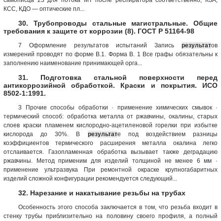
КСС, КДО — оптические пл...
30. Трубопроводы стальные магистральные. Общие
требования к защите от коррозии (8). ГОСТ Р 51164-98
7 Оформление результатов испытаний Запись
результат
ов
измерений проводят по форме В.1. Форма B. 1 Все графы обязательны к
заполнению наименование принимающей орга...
31. Подготовка стальной поверхности перед
антикоррозийной обработкой. Краски и покрытия. ИСО
8502-1:1991.
3 Прочие способы обработки · применение химических смывок ·
термический способ: обработка металла от ржавчины, окалины, старых
слоев краски пламенем кислородно-ацетиленовой горелки при избытке
кислорода до 30%. В
результат
е под воздействием разницы
коэффициентов термического расширения металла окалина легко
отслаивается. Газопламенная обработка вызывает также деградацию
ржавчины. Метод применим для изделий толщиной не менее 6 мм ·
применение ультразвука При ремонтной окраске крупногабаритных
изделий сложной конфигурации рекомендуется следующий...
32. Нарезание и накатывание резьбы на трубах
Особенность этого способа заключается в том, что резьба входит в
стенку трубы приблизительно на половину своего профиля, а полный