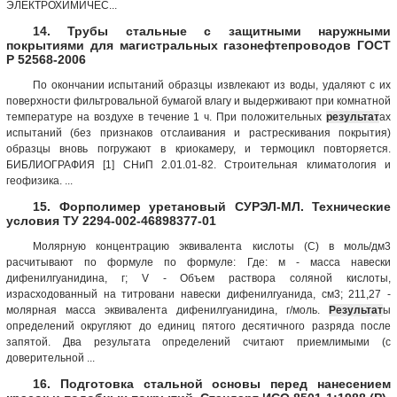
ЭЛЕКТРОХИМИЧЕС...
14. Трубы стальные с защитными наружными
покрытиями для магистральных газонефтепроводов ГОСТ
Р 52568-2006
По окончании испытаний образцы извлекают из воды, удаляют с их
поверхности фильтровальной бумагой влагу и выдерживают при комнатной
температуре на воздухе в течение 1 ч. При положительных
результат
ах
испытаний (без признаков отслаивания и растрескивания покрытия)
образцы вновь погружают в криокамеру, и термоцикл повторяется.
БИБЛИОГРАФИЯ [1] СНиП 2.01.01-82. Строительная климатология и
геофизика. ...
15. Форполимер уретановый СУРЭЛ-МЛ. Технические
условия ТУ 2294-002-46898377-01
Молярную концентрацию эквивалента кислоты (С) в моль/дм3
расчитывают по формуле по формуле: Где: м - масса навески
дифенилгуанидина, г; V - Объем раствора соляной кислоты,
израсходованный на титровани навески дифенилгуанида, см3; 211,27 -
молярная масса эквивалента дифенилгуанидина, г/моль.
Результат
ы
определений округляют до единиц пятого десятичного разряда после
запятой. Два результата определений считают приемлимыми (с
доверительной ...
16. Подготовка стальной основы перед нанесением