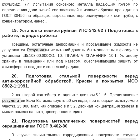
кгс×м/см2). 7.4 Испытания основного металла падающим грузом по
определению доли вязкой составляющей в изломе образца проводят по
ГОСТ 30456 на образцах, вырезанных перпендикулярно к оси трубы, с
концентратором, нанес...
19. Установка пескоструйная УПС-342-62 / Подготовка к
работе, порядок работы
Трещины, остаточные деформации и просачивание жидкости не
допускаются.
Результат
ы испытаний должны быть занесены в формуляр
установки Ш5.103.00.000ФО. 10. ПРАВИЛА ХРАНЕНИЯ 10.1. Установку
хранить в помещении или под навесом, обеспечивающим защиту от
атмосферных осадков и солнечной радиац...
20. Подготовка стальной поверхности перед
антикоррозийной обработкой. Краски и покрытия. ИСО
8502-1:1991.
2 во второй контейнер и оцените цвет см.5.1. 6. Представление
результат
ов Если Вы используете 50 мл воды, при площади испытуемого
участка 25 000 мм?, как описано в п.5.2, двойная концентрация железа в
миллиграммах на литр, проверенная индика...
21. Подготовка металлических поверхностей перед
окрашиванием ГОСТ 9.402-80
В случае значительного корродирования поверхности средняя