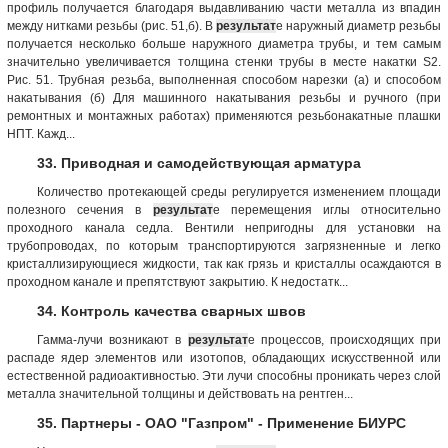
профиль получается благодаря выдавливанию части металла из впадин
между нитками резьбы (рис. 51,б). В
результат
е наружный диаметр резьбы
получается несколько больше наружного диаметра трубы, и тем самым
значительно увеличивается толщина стенки трубы в месте накатки S2.
Рис. 51. Трубная резьба, выполненная способом нарезки (а) и способом
накатывания (б) Для машинного накатывания резьбы и ручного (при
ремонтных и монтажных работах) применяются резьбонакатные плашки
НПТ. Кажд...
33. Приводная и самодействующая арматура
Количество протекающей среды регулируется изменением площади
полезного сечения в
результат
е перемещения иглы относительно
проходного канала седла. Вентили непригодны для установки на
трубопроводах, по которым транспортируются загрязненные и легко
кристаллизирующиеся жидкости, так как грязь и кристаллы осаждаются в
проходном канале и препятствуют закрытию. К недостатк...
34. Контроль качества сварных швов
Гамма-лучи возникают в
результат
е процессов, происходящих при
распаде ядер элементов или изотопов, обладающих искусственной или
естественной радиоактивностью. Эти лучи способны проникать через слой
металла значительной толщины и действовать на рентген...
35. Партнеры - ОАО "Газпром" - Применение БИУРС