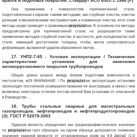
красок и подобных покрытий. Стандарт ИСО 8501-1:1988 (Р)
Она применима к поверхностям горячекатанной стали,
подготовленным к окраске такими методами, как струйная очистка, очистка
ручными и механическими инструментами и пламенная очистка, хотя этим
методы редко приводят к сравнимым
результат
ам. В основном эти методы
предусмотрены для горячекатанной стали, но разрешается также
применение методов струйной очистки, в частности, для холоднокатан ной
стали, имеющей достаточную толщину, чтобы могла сопротивляться
деформации, вызванной ударом абразивного матер...
17. УНП2-7-65 - Условия эксплуатации / Технические
характеристики установки для нанесения
антикоррозионного покрытия трубопроводов
Общая длина шланга между блоком подготовки компонентов и
пистолетом, м29 ВНИМАНИЕ ! По
результат
ам эксплуатации установки
происходит постоянное усовершенствование её конструкции, в связи с чем
возможны некоторые отличия постав-ленной Вам установки от описанной
в Руководстве. ...
18. Трубы стальные сварные для магистральных
газопроводов, нефтепроводов и нефтепродуктопроводов
(3). ГОСТ Р 52079-2003
Ударную вязкость определяют как среднеарифметическое значение
по
результат
ам трех образцов, на одном образце допускается снижение
значения ударной вязкости от установленных норм на 9,8 Дж/см2 (1,0