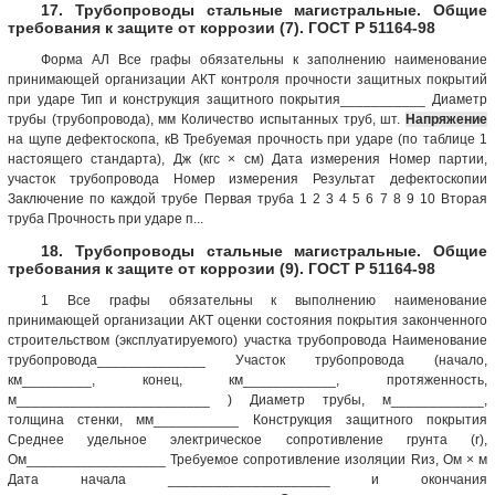
17. Трубопроводы стальные магистральные. Общие
требования к защите от коррозии (7). ГОСТ Р 51164-98
Форма АЛ Все графы обязательны к заполнению наименование
принимающей организации АКТ контроля прочности защитных покрытий
при ударе Тип и конструкция защитного покрытия___________ Диаметр
трубы (трубопровода), мм Количество испытанных труб, шт.
Напряжение
на щупе дефектоскопа, кВ Требуемая прочность при ударе (по таблице 1
настоящего стандарта), Дж (кгс × см) Дата измерения Номер партии,
участок трубопровода Номер измерения Результат дефектоскопии
Заключение по каждой трубе Первая труба 1 2 3 4 5 6 7 8 9 10 Вторая
труба Прочность при ударе п...
18. Трубопроводы стальные магистральные. Общие
требования к защите от коррозии (9). ГОСТ Р 51164-98
1 Все графы обязательны к выполнению наименование
принимающей организации АКТ оценки состояния покрытия законченного
строительством (эксплуатируемого) участка трубопровода Наименование
трубопровода______________ Участок трубопровода (начало,
км_________, конец, км____________, протяженность,
м_________________________ ) Диаметр трубы, м____________,
толщина стенки, мм___________ Конструкция защитного покрытия
Среднее удельное электрическое сопротивление грунта (r),
Ом__________________ Требуемое сопротивление изоляции Rиз, Ом × м
Дата начала _____________________ и окончания