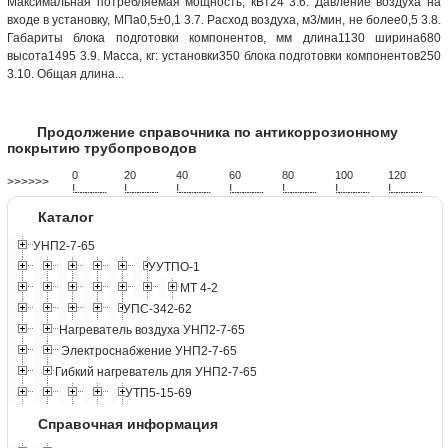
Максимальная потребляемая мощность, кВт24 3.6. Давление воздуха на
входе в установку, МПа0,5±0,1 3.7. Расход воздуха, м3/мин, не более0,5 3.8.
Габариты блока подготовки компонентов, мм длина1130 ширина680
высота1495 3.9. Масса, кг: установки350 блока подготовки компонентов250
3.10. Общая длина...
Продолжение справочника по антикоррозионному
покрытию трубопроводов
0
20
40
60
80
100
120
>>>>>>
!
.
.
.
.
.
.
.
.
.
.
.
.
.
.
.
.
.
.
.
!
.
.
.
.
.
.
.
.
.
.
.
.
.
.
.
.
.
.
.
!
.
.
.
.
.
.
.
.
.
.
.
.
.
.
.
.
.
.
.
!
.
.
.
.
.
.
.
.
.
.
.
.
.
.
.
.
.
.
.
!
.
.
.
.
.
.
.
.
.
.
.
.
.
.
.
.
.
.
.
!
.
.
.
.
.
.
.
.
.
.
.
.
.
.
.
.
.
.
.
!
.
.
.
.
.
.
.
.
.
.
.
.
.
.
.
.
.
.
.
Каталог
УНП2-7-65
УУТПО-1
МТ 4-2
УПС-342-62
Нагреватель воздуха УНП2-7-65
Электроснабжение УНП2-7-65
Гибкий нагреватель для УНП2-7-65
УТП5-15-69
Справочная информация