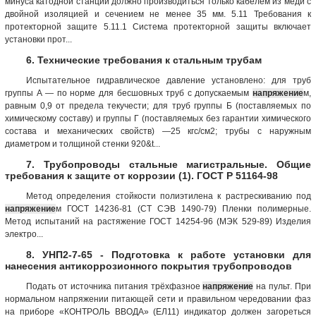
минуса катодной станции должно производиться только кабелем из меди с
двойной изоляцией и сечением не менее 35 мм. 5.11 Требования к
протекторной защите 5.11.1 Система протекторной защиты включает
установки прот...
6. Технические требования к стальным трубам
Испытательное гидравлическое давление установлено: для труб
группы А — по норме для бесшовных труб с допускаемым
напряжение
м,
равным 0,9 от предела текучести; для труб группы Б (поставляемых по
химическому составу) и группы Г (поставляемых без гарантии химического
состава и механических свойств) —25 кгс/см2; трубы с наружным
диаметром и толщиной стенки 920&t...
7. Трубопроводы стальные магистральные. Общие
требования к защите от коррозии (1). ГОСТ Р 51164-98
Метод определения стойкости полиэтилена к растрескиванию под
напряжение
м ГОСТ 14236-81 (СТ СЭВ 1490-79) Пленки полимерные.
Метод испытаний на растяжение ГОСТ 14254-96 (МЭК 529-89) Изделия
электро...
8. УНП2-7-65 - Подготовка к работе установки для
нанесения антикоррозионного покрытия трубопроводов
Подать от источника питания трёхфазное
напряжение
на пульт. При
нормальном напряжении питающей сети и правильном чередовании фаз
на приборе «КОНТРОЛЬ ВВОДА» (ЕЛ11) индикатор должен загореться