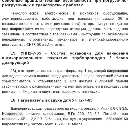
основные правила техники безопасности при погрузочно-
разгрузочных и транспортных работах
Технологическое, электрическое и монтажное оборудование,
электроинструменты, работающие при напряжении свыше 36 в
(независимо от частоты электрического тока), которые могут находиться
под
напряжение
м из-за повреждения изоляции, должны быть надежно
заземлены в соответствии с требованиями «Инструкции по заземлению
передвижных строительных механизмов и электрифицированного
инструмента» СН38-58 и «Инструкц...
15. УНП2-7-65 - Состав установки для нанесения
антикоррозионного покрытия трубопроводов / Насос
дозирующий
18), в котором расположен трансформатор 1, подающий
напряжение
для подогреваемого шланга, предохранитель 2 в цепи вторичной обмотки
трансформатора и стабилизатор 3. Для доступа к лицевой панели
стабилизатора, с расположенными на ней выключателем и индикаторами
режима, необходимо откинуть вниз торцевую стенку «сух...
16. Нагреватель воздуха для УНП2-7-65
Давление воздуха, подаваемого на вход нагревателя Мпа - 0,6-0,8 3.5.
Напряжение
питания однофазное, В,Гц 220, 50 3.6. Потребляемая
мощность, КВт - 2,2 3.7. Габариты, мм: пульта управления - 320x200x160
нагревателя трубчатого - 650x110x70 3.8. Масса,...