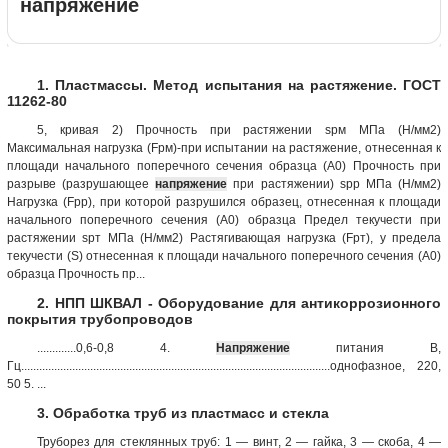
напряжение
1. Пластмассы. Метод испытания на растяжение. ГОСТ
11262-80
5, кривая 2) Прочность при растяжении sрм МПа (Н/мм2)
Максимальная нагрузка (Fрм)-при испытании на растяжение, отнесенная к
площади начального поперечного сечения образца (A0) Прочность при
разрыве (разрушающее
напряжение
при растяжении) sрр МПа (Н/мм2)
Нагрузка (Fpр), при которой разрушился образец, отнесенная к площади
начального поперечного сечения (A0) образца Предел текучести при
растяжении sрт МПа (Н/мм2) Растягивающая нагрузка (Fрт), у предела
текучести (S) отнесенная к площади начального поперечного сечения (A0)
образца Прочность пр...
2. НПП ШКВАЛ - Оборудование для антикоррозионного
покрытия трубопроводов
.............0,6-0,8 4.
Напряжение
питания В,
Гц.......................................................................................................однофазное, 220,
50 5. ...
3. Обработка труб из пластмасс и стекла
Труборез для стеклянных труб: 1 — винт, 2 — гайка, 3 — скоба, 4 —