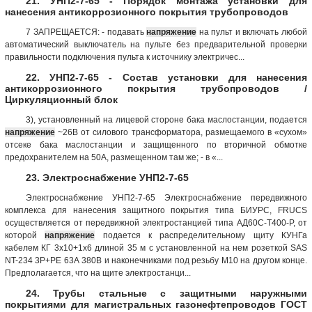
21. УНП2-7-65 - Порядок монтажа установки для
нанесения антикоррозионного покрытия трубопроводов
7 ЗАПРЕЩАЕТСЯ: - подавать
напряжение
на пульт и включать любой
автоматический выключатель на пульте без предварительной проверки
правильности подключения пульта к источнику электричес...
22. УНП2-7-65 - Состав установки для нанесения
антикоррозионного покрытия трубопроводов /
Циркуляционный блок
3), установленный на лицевой стороне бака маслостанции, подается
напряжение
~26В от силового трансформатора, размещаемого в «сухом»
отсеке бака маслостанции и защищенного по вторичной обмотке
предохранителем на 50А, размещенном там же; - в «...
23. Электроснабжение УНП2-7-65
Электроснабжение УНП2-7-65 Электроснабжение передвижного
комплекса для нанесения защитного покрытия типа БИУРС, FRUCS
осуществляется от передвижной электростанцией типа АД60С-Т400-Р, от
которой
напряжение
подается к распределительному щиту КУНГа
кабелем КГ 3х10+1х6 длиной 35 м с установленной на нем розеткой SAS
NT-234 3Р+РЕ 63А 380В и наконечниками под резьбу М10 на другом конце.
Предполагается, что на щите электростанци...
24. Трубы стальные с защитными наружными
покрытиями для магистральных газонефтепроводов ГОСТ