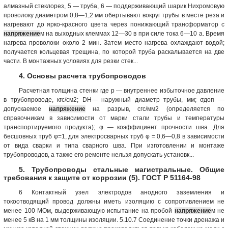
алмазный стеклорез, 5 — труба, 6 — поддерживающий шарик Нихромовую
проволоку диаметром 0,8—1,2 мм обертывают вокруг трубы в месте реза и
нагревают до ярко-красного цвета через понижающий трансформатор с
напряжение
м на выходных клеммах 12—30 в при силе тока 6—10 а. Время
нагрева проволоки около 2 мин. Затем место нагрева охлаждают водой;
получается кольцевая трещина, по которой труба раскалывается на две
части. В монтажных условиях для резки стек...
4. Основы расчета трубопроводов
Расчетная толщина стенки где р — внутреннее избыточное давление
в трубопроводе, кгс/см2; DH— наружный диаметр трубы, мм; σдоп —
допускаемое
напряжение
на разрыв, сгс/мм2 (определяется по
справочникам в зависимости от марки стали трубы и температуры
транспортируемого продукта); φ — коэффициент прочности шва. Для
бесшовных труб φ=1, для электросварных труб φ = 0,6—0,8 в зависимости
от вида сварки и типа сварного шва. При изготовлении и монтаже
трубопроводов, а также его ремонте нельзя допускать установк...
5. Трубопроводы стальные магистральные. Общие
требования к защите от коррозии (5). ГОСТ Р 51164-98
6 Контактный узел электродов анодного заземления и
токоотводящий провод должны иметь изоляцию с сопротивлением не
менее 100 МОм, выдерживающую испытание на пробой
напряжение
м не
менее 5 кВ на 1 мм толщины изоляции. 5.10.7 Соединение точки дренажа и