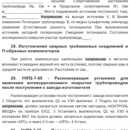
____________________ засыпки Сопротивление растеканию
трубопровода Rp, Ом × м Продольное сопротивление Rт, Ом/
м___________________ Место подключения источника постоянного тока,
км________________
Напряжение
на выходе источника V, В Время
измерения Потенциал трубопровода. В, по медно-сульфатному электроду
сравнения Естественная разность потенциалов При выключенном
источнике катодной поляризации Смещение потенциала Состояние
изоляционного покрытия участка трубопровода____...
19. Изготовление сварных тройниковых соединений и
П-образных компенсаторов
При работе компенсатора наибольшее
напряжение
в металле
возникает в середине верхней его части (в спинке), поэтому сварные швы в
средней части не допускаются. Расстояние от сва...
20. УНП2-7-65 - Расконсервация установки для
нанесения антикоррозионного покрытия трубопроводов
после поступления с завода-изготовителя
Расконсервация установки после поступления с завода-изготовителя
1 Убедится, что выключатель Q1 на УЗО выключен. 2 Подать на пульт
напряжение
, должен загореться зеленым светом светодиод «КОНТРОЛЬ
ВВОДА» на приборе ЕЛ11. 3 Установить выключатель Q1 на УЗО в
положение ВКЛ. На пульте должны загореться индикаторы оперативного
питания «ОП1» и через 2-3 сек. – «ОП2». 4 Устано...