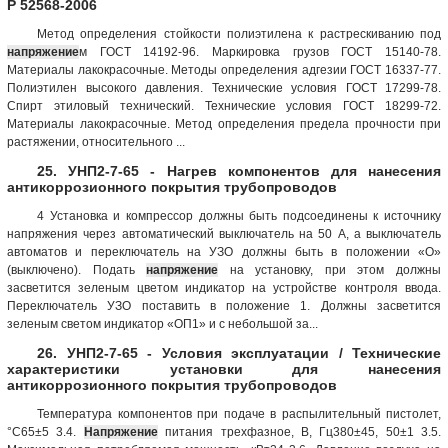
Р 52568-2006
Метод определения стойкости полиэтилена к растрескиванию под
напряжение
м ГОСТ 14192-96. Маркировка грузов ГОСТ 15140-78.
Материалы лакокрасочные. Методы определения адгезии ГОСТ 16337-77.
Полиэтилен высокого давления. Технические условия ГОСТ 17299-78.
Спирт этиловый технический. Технические условия ГОСТ 18299-72.
Материалы лакокрасочные. Метод определения предела прочности при
растяжении, относительного ...
25. УНП2-7-65 - Нагрев компонентов для нанесения
антикоррозионного покрытия трубопроводов
4 Установка и компрессор должны быть подсоединены к источнику
напряжения через автоматический выключатель на 50 А, а выключатель
автоматов и переключатель на УЗО должны быть в положении «О»
(выключено). Подать
напряжение
на установку, при этом должны
засветится зеленым цветом индикатор на устройстве контроля ввода.
Переключатель УЗО поставить в положение 1. Должны засветится
зеленым светом индикатор «ОП1» и с небольшой за...
26. УНП2-7-65 - Условия эксплуатации / Технические
характеристики установки для нанесения
антикоррозионного покрытия трубопроводов
Температура компонентов при подаче в распылительный пистолет,
°С65±5 3.4.
Напряжение
питания трехфазное, В, Гц380±45, 50±1 3.5.