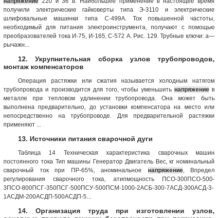
напряжение
220 и 36 в. Наибольшее применение в настоящее время
получили электрические гайковерты типа Э-3110 и электрические
шлифовальные машинки типа С-499А. Ток повышенной частоты,
необходимый для питания электроинструмента, получают с помощью
преобразователей тока И-75, И-165, С-572 А. Рис. 129. Трубные ключи: а—
рычажн...
12. Укрупнительная сборка узлов трубопроводов,
монтаж компенсаторов
Операция растяжки или сжатия называется холодным натягом
трубопровода и производится для того, чтобы уменьшить
напряжение
в
металле при тепловом удлинении трубопровода. Она может быть
выполнена предварительно, до установки компенсатора на место или
непосредственно на трубопроводе. Для предварительной растяжки
применяют ...
13. Источники питания сварочной дуги
Таблица 14 Техническая характеристика сварочных машин
постоянного тока Тип машины Генератор Двигатель Вес, кг номинальный
сварочный ток при ПР-65%, аноминальное
напряжение
, Впредел
регулирования сварочного тока, атипмощность ПСО-300ПСО-500-
3ПСО-800ПСГ-350ПСГ-500ПСУ-500ПСМ-1000-2АСБ-300-7АСД-300АСД-3-
1АСДМ-200АСДП-500АСДП-5...
14. Организация труда при изготовлении узлов,