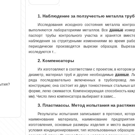
1. Наблюдение за ползучестью металла тру
Исследования исходного состояния металла контрол
выполняются лабораториями металлов. Все
данные
измер
паспорт трубы контрольного участка и хранятся вмест
наблюдения за структурными изменениями во время рабо
периодически производятся вырезки образцов. Выреза
исследуются т...
2. Компенсаторы
Их изготовляют в соответствии с проектом, в котором 
диаметр, материал труб и другие необходимые
данные
. Л
ряда последовательно включенных в трубопровод ли
рытия?
конструкцию; она состоит из двух тонкостенных стальных ш
форме, легко сжимается. Компенсирующая способность ка
мм). Число линз компенсатора выбирают в завис...
3. Пластмассы. Метод испытания на растяже
Результаты испытания записывают в протокол, кот
наименование материала, наименование предприятия
изготовления, основные размеры изделия и место вырезк
условия кондиционирования; тип использованных образцов