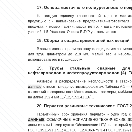
17. Основа мастичного полиуретанового покр
На каждую единицу транспортной тары с масти
продукцию : - наименование предприятия-изготовителя
продукта; - номер партии; масса нетто; - дата изготовле
условий. 1.5. Упаковка. Основа БИУР упаковывается ...
18. Сборка и сварка прямолинейных секций
В зависимости от размера полуколец и диаметра смен
для труб диаметром до 219 мм. Малый вес и небольш
использовать его в труднодосту...
19. Трубы стальные сварные для м
нефтепроводов и нефтепродуктопроводов (4). Г
Размеры и распределение несплошности в сварн
данные
, относят к недопустимым дефектам. Таблица А.1 —
включений в сварном шве Максимальные размеры, ммМини
на длине 152,4 мм 1,6´12,7152,41 1,6´...
20. Перчатки резиновые технические. ГОСТ 2
Гарантийный срок хранения перчаток - один год
ДАННЫЕ
ССЫЛОЧНЫЕ НОРМАТИВНО-ТЕХНИЧЕСКИЕ ДОКУ
даны ссылки Номер пункта Обозначение НТД, на который да
ГОСТ 13511-91 1.5.1; 4.1 ГОСТ 12.4.063-79 3.4 ГОСТ 13512-91 1.