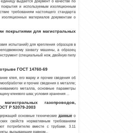
единицу выдается документ о качестве по
 покрытия и используемым изоляционным
тствие требованиям настоящего стандарта
я изоляционных материалов документам о
ми покрытиями для магистральных
вия испытаний) для крепления образцов в
неподвижному захвату машины, а образец
инструмент (специальный нож, двойную пилу
 отрыве ГОСТ 14760-69
ание клея, его марку и прочие сведения об
рмообработки и прочие сведения о металле;
клеиваемого металла, основные параметры
щину клеевого шва; условия хранения ...
агистральных газопроводов,
ОСТ Р 52079-2003
содержащий основные технические
данные
о
ских свойств нормативным требованиям
яют потребителю вместе с трубами. 3.11
укты, вызывающие равном...