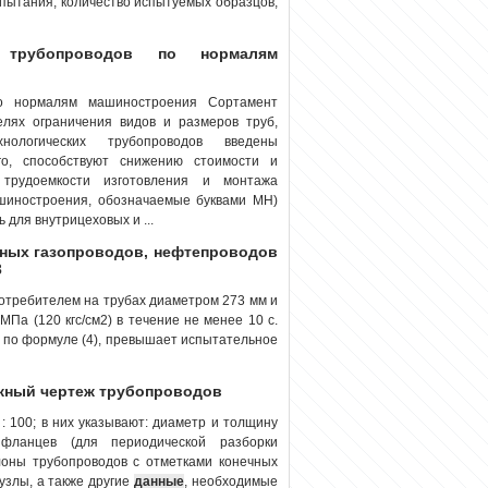
пытания; количество испытуемых образцов;
х трубопроводов по нормалям
по нормалям машиностроения Сортамент
лях ограничения видов и размеров труб,
нологических трубопроводов введены
о, способствуют снижению стоимости и
трудоемкости изготовления и монтажа
шиностроения, обозначаемые буквами МН)
для внутрицеховых и ...
ьных газопроводов, нефтепроводов
3
потребителем на трубах диаметром 273 мм и
Па (120 кгс/см2) в течение не менее 10 с.
 по формуле (4), превышает испытательное
ажный чертеж трубопроводов
 100; в них указывают: диаметр и толщину
 фланцев (для периодической разборки
лоны трубопроводов с отметками конечных
узлы, а также другие
данные
, необходимые