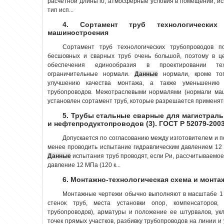
расчетной длины l0; атмосферные условия в помещении, ис
тип исп...
4. Сортамент труб технологически
машиностроения
Сортамент труб технологических трубопроводов 
бесшовных и сварных труб очень большой, поэтому в це
обеспечения единообразия в проектировании тех
ограничительные нормали.
Данные
нормали, кроме тог
улучшению качества монтажа, а также уменьшению 
трубопроводов. Межотраслевыми нормалями (нормали ма
установлен сортамент труб, которые разрешается применять 
5. Трубы стальные сварные для магистрал
и нефтепродуктопроводов (3). ГОСТ Р 52079-200
Допускается по согласованию между изготовителем и 
менее проводить испытание гидравлическим давлением 12 М
Данные
испытания труб проводят, если Ри, рассчитываемое
давление 12 МПа (120 к...
6. Монтажно-технологическая схема и монт
Монтажные чертежи обычно выполняют в масштабе 1 :
стенок труб, места установки опор, компенсаторов,
трубопроводов), арматуры и положение ее штурвалов, ук
точек прямых участков, разбивку трубопроводов на линии и 