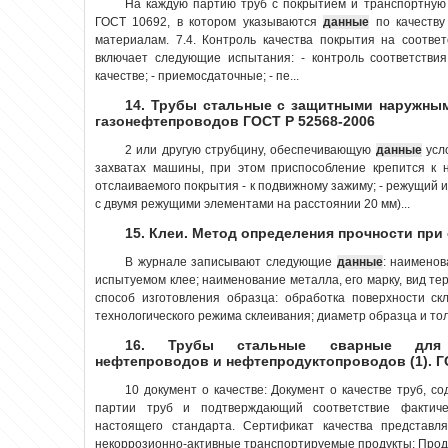
На каждую партию труб с покрытием и транспортную 
ГОСТ 10692, в котором указываются
данные
по качеству
материалам. 7.4. Контроль качества покрытия на соотве
включает следующие испытания: - контроль соответстви
качестве; - приемосдаточные; - пе...
14. Трубы стальные с защитными наружны
газонефтепроводов ГОСТ Р 52568-2006
2 или другую струбцину, обеспечивающую
данные
усло
захватах машины, при этом приспособление крепится к 
отслаиваемого покрытия - к подвижному зажиму; - режущий 
с двумя режущими элементами на расстоянии 20 мм)...
15. Клеи. Метод определения прочности при
В журнале записывают следующие
данные
: наименов
испытуемом клее; наименование металла, его марку, вид те
способ изготовления образца: обработка поверхности с
технологического режима склеивания; диаметр образца и тол
16. Трубы стальные сварные для м
нефтепроводов и нефтепродуктопроводов (1). Г
10 документ о качестве: Документ о качестве труб, 
партии труб и подтверждающий соответствие фактиче
настоящего стандарта. Сертификат качества представл
некоррозионно-активные транспортируемые продукты: Прод