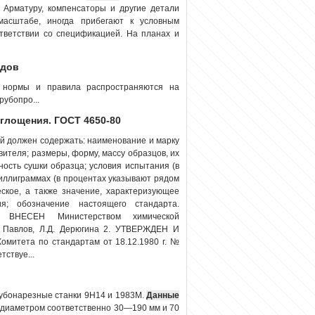
 Арматуру, компенсаторы и другие детали
масштабе, иногда прибегают к условным
тветствии со спецификацией. На планах и
одов
нормы и правила распространяются на
рубопро...
глощения. ГОСТ 4650-80
й должен содержать: наименование и марку
ителя; размеры, форму, массу образцов, их
ность сушки образца; условия испытания (в
иллиграммах (в процентах указывают рядом
еское, а также значение, характеризующее
я; обозначение настоящего стандарта.
НЕСЕН Министерством химической
 Павлов, Л.Д. Дерюгина 2. УТВЕРЖДЕН И
митета по стандартам от 18.12.1980 г. №
ствуе...
рубонарезные станки 9Н14 и 1983М.
Данные
б диаметром соответственно 30—190 мм и 70