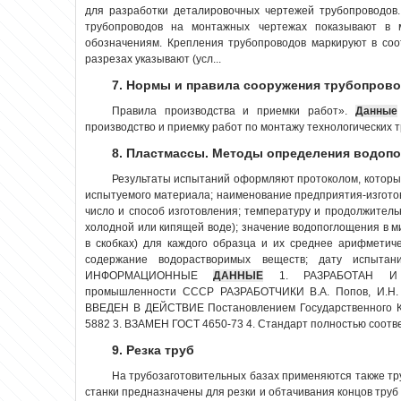
для разработки деталировочных чертежей трубопроводов.
трубопроводов на монтажных чертежах показывают в 
обозначениям. Крепления трубопроводов маркируют в соо
разрезах указывают (усл...
7. Нормы и правила сооружения трубопров
Правила производства и приемки работ».
Данные
производство и приемку работ по монтажу технологических т
8. Пластмассы. Методы определения водопо
Результаты испытаний оформляют протоколом, которы
испытуемого материала; наименование предприятия-изготов
число и способ изготовления; температуру и продолжитель
холодной или кипящей воде); значение водопоглощения в м
в скобках) для каждого образца и их среднее арифметич
содержание водорастворимых веществ; дату испытани
ИНФОРМАЦИОННЫЕ
ДАННЫЕ
1. РАЗРАБОТАН И В
промышленности СССР РАЗРАБОТЧИКИ В.А. Попов, И.Н.
ВВЕДЕН В ДЕЙСТВИЕ Постановлением Государственного Ко
5882 3. ВЗАМЕН ГОСТ 4650-73 4. Стандарт полностью соответ
9. Резка труб
На трубозаготовительных базах применяются также т
станки предназначены для резки и обтачивания концов тру