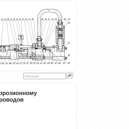
оррозионному
роводов