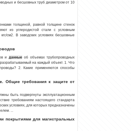
оводных и бесшовных труб диаметром от 10
енками толщиной, равной толщине стенок
ляют из углеродистой стали с условным
кгс/см2. В заводских условиях бесшовные
роводов
дов и
данные
об объемах трубопроводных
 разрабатываемый на каждый объект. 1. Что
опроводы? 2. Какие применяются способы
е. Общие требования к защите от
олжны быть подвергнуты эксплуатационным
тствие требованиям настоящего стандарта
еских условиях, для которых предназначены
лем. ...
ми покрытиями для магистральных