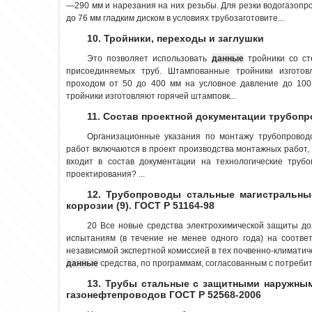
—290 мм и нарезания на них резьбы. Для резки водогазопр
до 76 мм гладким диском в условиях трубозаготовите...
10. Тройники, переходы и заглушки
Это позволяет использовать
данные
тройники со ст
присоединяемых труб. Штампованные тройники изготов
проходом от 50 до 400 мм на условное давление до 100 
тройники изготовляют горячей штамповк...
11. Состав проектной документации трубоп
Организационные указания по монтажу трубопрово
работ включаются в проект производства монтажных работ,
входит в состав документации на технологические труб
проектирования? ...
12. Трубопроводы стальные магистральны
коррозии (9). ГОСТ Р 51164-98
20 Все новые средства электрохимической защиты д
испытаниям (в течение не менее одного года) на соотве
независимой экспертной комиссией в тех почвенно-климатич
данные
средства, по программам, согласованным с потребите
13. Трубы стальные с защитными наружны
газонефтепроводов ГОСТ Р 52568-2006