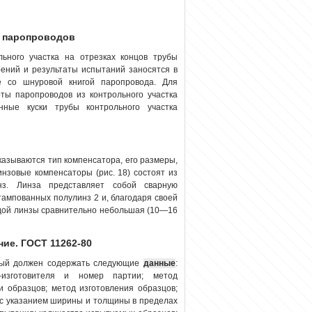
б паропроводов
ьного участка на отрезках концов трубы
ений и результаты испытаний заносятся в
е со шнуровой книгой паропровода. Для
ты паропроводов из контрольного участка
нные куски трубы контрольного участка
указываются тип компенсатора, его размеры,
инзовые компенсаторы (рис. 18) состоят из
нз. Линза представляет собой сварную
тампованных полулинз 2 и, благодаря своей
ждой линзы сравнительно небольшая (10—16
ние. ГОСТ 11262-80
орый должен содержать следующие
данные
:
-изготовителя и номер партии; метод
и образцов; метод изготовления образцов;
 с указанием ширины и толщины в пределах