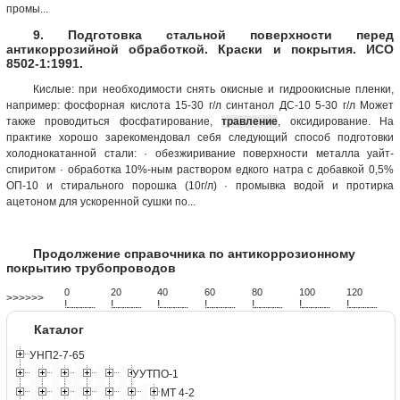
промы...
9. Подготовка стальной поверхности перед
антикоррозийной обработкой. Краски и покрытия. ИСО
8502-1:1991.
Кислые: при необходимости снять окисные и гидроокисные пленки,
например: фосфорная кислота 15-30 г/л синтанол ДС-10 5-30 г/л Может
также проводиться фосфатирование,
травление
, оксидирование. На
практике хорошо зарекомендовал себя следующий способ подготовки
холоднокатанной стали: · обезжиривание поверхности металла уайт-
спиритом · обработка 10%-ным раствором едкого натра с добавкой 0,5%
ОП-10 и стирального порошка (10г/л) · промывка водой и протирка
ацетоном для ускоренной сушки по...
Продолжение справочника по антикоррозионному
покрытию трубопроводов
0
20
40
60
80
100
120
>>>>>>
!
.
.
.
.
.
.
.
.
.
.
.
.
.
.
.
.
.
.
.
!
.
.
.
.
.
.
.
.
.
.
.
.
.
.
.
.
.
.
.
!
.
.
.
.
.
.
.
.
.
.
.
.
.
.
.
.
.
.
.
!
.
.
.
.
.
.
.
.
.
.
.
.
.
.
.
.
.
.
.
!
.
.
.
.
.
.
.
.
.
.
.
.
.
.
.
.
.
.
.
!
.
.
.
.
.
.
.
.
.
.
.
.
.
.
.
.
.
.
.
!
.
.
.
.
.
.
.
.
.
.
.
.
.
.
.
.
.
.
.
Каталог
УНП2-7-65
УУТПО-1
МТ 4-2