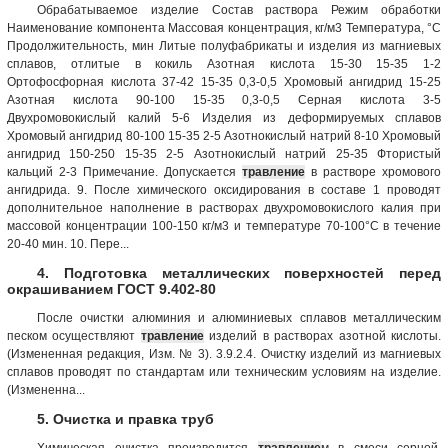
Обрабатываемое изделие Состав раствора Режим обработки
Наименование компонента Массовая концентрация, кг/м3 Температура, °С
Продолжительность, мин Литые полуфабрикаты и изделия из магниевых
сплавов, отлитые в кокиль Азотная кислота 15-30 15-35 1-2
Ортофосфорная кислота 37-42 15-35 0,3-0,5 Хромовый ангидрид 15-25
Азотная кислота 90-100 15-35 0,3-0,5 Серная кислота 3-5
Двухромовокислый калий 5-6 Изделия из деформируемых сплавов
Хромовый ангидрид 80-100 15-35 2-5 Азотнокислый натрий 8-10 Хромовый
ангидрид 150-250 15-35 2-5 Азотнокислый натрий 25-35 Фтористый
кальций 2-3 Примечание. Допускается
травление
в растворе хромового
ангидрида. 9. После химического оксидирования в составе 1 проводят
дополнительное наполнение в растворах двухромовокислого калия при
массовой концентрации 100-150 кг/м3 и температуре 70-100°С в течение
20-40 мин. 10. Пере...
4. Подготовка металлических поверхностей перед
окрашиванием ГОСТ 9.402-80
После очистки алюминия и алюминиевых сплавов металлическим
песком осуществляют
травление
изделий в растворах азотной кислоты.
(Измененная редакция, Изм. № 3). 3.9.2.4. Очистку изделий из магниевых
сплавов проводят по стандартам или техническим условиям на изделие.
(Измененна...
5. Очистка и правка труб
Химическая очистка производится
травление
м в смеси серной,