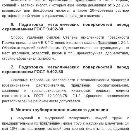
соляной и азотной кислот, к которым еще иногда добавляют от 5 до 25%
плавиковой или фосфорной кислоты, а также 20—25%-ный раствор
ортофосфорной кислоты и различные присадки в количес...
6. Подготовка металлических поверхностей перед
окрашиванием ГОСТ 9.402-80
Способ удаления окислов Степень окисленности поверхности
Пример применения А Б В Г Степень очистки от окислов
Травление
1 2 1 1
Обработка изделий любой формы. Удаление окислов из труднодоступных
мест (карманов, отверстий, пазов и т.п.) Дробеструйная, дробеметная,
струйно-абразивная, жидкостн...
7. Подготовка металлических поверхностей перед
окрашиванием ГОСТ 9.402-80
Основные требования безопасности к технологическим процессам
(обезжиривание растворителями,
травление
, фосфатирование),
хранению и транспортированию химических веществ должны
соответствовать ГОСТ 12.3.008-75. 2.1.2. Хранение органических
растворителей на рабочем месте допускается...
8. Монтаж трубопроводов высокого давления
) наружной и внутренней поверхности каждой трубы с
предварительным их
травление
м (кроме труб с наружным диаметром 14
мм) 10%-ным раствором соляной или серной кислоты с последующей