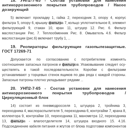
18. УНП2-7-65 - Состав установки для нанесения
антикоррозионного покрытия трубопроводов / Насос
дозирующий
5) включает прокладку 1, гайка 2, переходник 3, опору 4, корпус
фильтра 5, опору 6, крышку
фильтр
а 7, кольцо уплотнительное 8, элемент
фильтрующий 9, стакан 10, кран 11, штуцер 12. Рис. 6. Фильтр
маслостанции Рис. 7. Теплообменник Рис. 8. Омыватель 4.6. Фильтр
маслостанции (рис.6) включает трубу 1, ...
19. Респираторы фильтрующие газопылезащитные.
ГОСТ 17269-71
Допускается по согласованию с потребителем изменять
соотношение запасных патронов и
фильтр
ов. Упаковывание следует осу­
ществлять в такой последовательности. Коробки с фильтрами
устанавливают у торцевых стенок ящиков по два ряда с каждой стороны.
Запасные патроны плотно укладывают рядами ...
20. УНП2-7-65 - Состав установки для нанесения
антикоррозионного покрытия трубопроводов /
Циркуляционный блок
14) состоит из пневмодросселя 1, штуцера 2, тройника 3,
переходника 4, маслораспылителя 5, переходника 6, контргайки 7, крана 8,
коллектора 9, контргайки 10, переходника 11, манометра 12, переходника
13,
фильтр
а - влагоотделителя 14, штуцера входного 15. 4.16.
Подсоединение кабеля питания и жгутов от блока подготовки компонентов