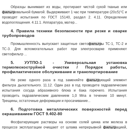
Образцы вынимают из воды, протирают чистой сухой тканью или
фильтр
овальной бумагой. Выдерживают 1 час при температуре (20±5)°С и
проводят испытания по ГОСТ 15140, раздел 2. 4.11. Определение
водопоглощения. 4.11.1. Аппаратура, матер...
4. Правила техники безопасности при резке и сварке
трубопроводов
Промышленность выпускает защитные свето
фильтр
ы ТС-1, ТС-2 и
ТС-3. Для вспомогательных работ при электросварке применяют
светофильтр ...
5. УУТПО-1 - Универсальная установка
термопескоструйной очистки / Порядок работы,
профилактическое обслуживание и транспортирование
Не реже одного раза в год заменяйте
фильтр
ующий элемент
фильтра дыхательного. 11.12. Один раз в год проводите гидравлические
испытания сосуда абразивного блока и бака горючего. Испытания
проводить гидравлическим давлением 1,0 Мпа в течение 10 минут.
Трещины, остаточные деформации и просачивание...
6. Подготовка металлических поверхностей перед
окрашиванием ГОСТ 9.402-80
Фосфатирующие растворы на основе солей цинка или железа в
процессе эксплуатации очищают от шлама непрерывной
фильтр
ацией,