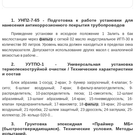
1. УНП2-7-65 - Подготовка к работе установки для
нанесения антикоррозионного покрытия трубопроводов
Приведение установки в исходное положение 1 Залить в бак
маслостанции через
фильтр
с сеткой 02 масло индустриальное ИГП-30 в
количестве 80 литров. Уровень масла должен находиться в пределах окна
маслоуказателя. Допускается использование других масел с аналогичной
вязкостью в рабоче...
2. УУТПО-1 - Универсальная установка
термопескоструйной очистки / Технические характеристики
и состав
Блок абразива 1-сосуд; 2-кран; 3- бункер загрузочный; 4-клапан; 5-
сито; 6-шланг воздушный; 7-кран; 8-фильтр-влагоотделитель; 9-
распределитель; 10-распределитель песка; 11-смеситель; 12-шланг
абразивный; 13-шланг абразивный; 14-кран; 15-пневмодроссель; 16-
клапан предохранительный; 17-манометр; 18-
фильтр
; 19-кран; 20-шланг
воздушный; 21-пробка; 22-шлем защитный; 23-дроссель; 24-заглушка; 25-
коллектор; 26- кольцо 020-0...
3. Грунтовка эпоксидная «Праймер МБ»
(быстроотверждающаяся). Технические условия. Методы
испытаний.