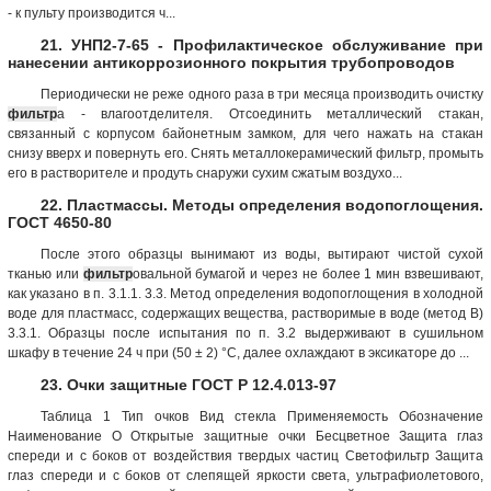
- к пульту производится ч...
21. УНП2-7-65 - Профилактическое обслуживание при
нанесении антикоррозионного покрытия трубопроводов
Периодически не реже одного раза в три месяца производить очистку
фильтр
а - влагоотделителя. Отсоединить металлический стакан,
связанный с корпусом байонетным замком, для чего нажать на стакан
снизу вверх и повернуть его. Снять металлокерамический фильтр, промыть
его в растворителе и продуть снаружи сухим сжатым воздухо...
22. Пластмассы. Методы определения водопоглощения.
ГОСТ 4650-80
После этого образцы вынимают из воды, вытирают чистой сухой
тканью или
фильтр
овальной бумагой и через не более 1 мин взвешивают,
как указано в п. 3.1.1. 3.3. Метод определения водопоглощения в холодной
воде для пластмасс, содержащих вещества, растворимые в воде (метод В)
3.3.1. Образцы после испытания по п. 3.2 выдерживают в сушильном
шкафу в течение 24 ч при (50 ± 2) °С, далее охлаждают в эксикаторе до ...
23. Очки защитные ГОСТ Р 12.4.013-97
Таблица 1 Тип очков Вид стекла Применяемость Обозна­чение
Наименование О Открытые защит­ные очки Бесцветное Защита глаз
спереди и с боков от воздействия твердых частиц Светофильтр Защита
глаз спереди и с боков от слепящей яркости света, ультрафиолетового,