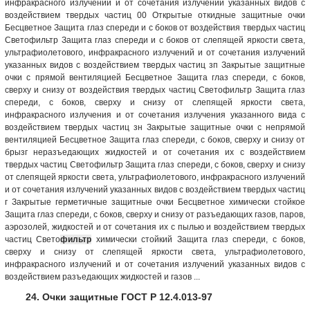
инфракрасного излучений и от сочетания излучений указанных видов с
воздействием твердых частиц 00 Открытые откид­ные защитные очки
Бесцветное Защита глаз спереди и с боков от воздействия твердых частиц
Светофильтр Защита глаз спереди и с боков от слепящей яркости света,
ультрафиолетового, инфракрасного излучений и от сочетания излучений
указанных видов с воздействием твердых частиц зп Закрытые защит­ные
очки с прямой вентиляцией Бесцветное Защита глаз спереди, с боков,
сверху и снизу от воздействия твердых частиц Светофильтр Защита глаз
спереди, с боков, сверху и снизу от слепящей яркости света,
инфракрасного излучения и от сочетания излучения указанного вида с
воздействием твердых частиц зн Закрытые защит­ные очки с непря­мой
вентиляцией Бесцветное Защита глаз спереди, с боков, сверху и снизу от
брызг неразъедающих жидкостей и от сочетания их с воздействием
твердых частиц Светофильтр Защита глаз спереди, с боков, сверху и снизу
от слепящей яркости света, ультрафиолетового, инфракрасного излучений
и от сочетания излучений указанных видов с воздействием твердых частиц
г Закрытые герме­тичные защитные очки Бесцветное хими­чески стойкое
Защита глаз спереди, с боков, сверху и снизу от разъедающих газов, паров,
аэрозолей, жидкостей и от сочетания их с пылью и воздействием твердых
частиц Свето
фильтр
хи­мически стойкий Защита глаз спереди, с боков,
сверху и снизу от слепящей яркости света, ультрафиолетового,
инфракрасного излучений и от сочетания излучений указанных видов с
воздействием разъедающих жидкостей и газов ...
24. Очки защитные ГОСТ Р 12.4.013-97