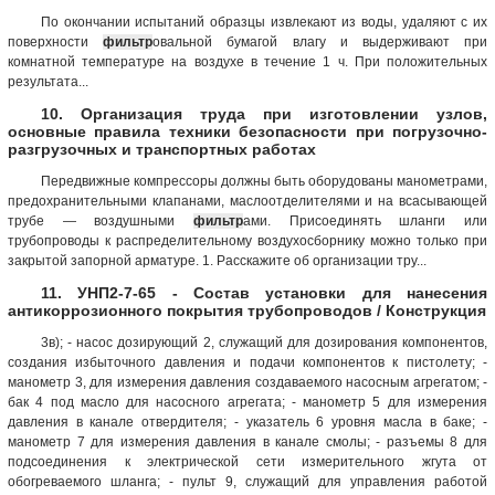
По окончании испытаний образцы извлекают из воды, удаляют с их
поверхности
фильтр
овальной бумагой влагу и выдерживают при
комнатной температуре на воздухе в течение 1 ч. При положительных
результата...
10. Организация труда при изготовлении узлов,
основные правила техники безопасности при погрузочно-
разгрузочных и транспортных работах
Передвижные компрессоры должны быть оборудованы манометрами,
предохранительными клапанами, маслоотделителями и на всасывающей
трубе — воздушными
фильтр
ами. Присоединять шланги или
трубопроводы к распределительному воздухосборнику можно только при
закрытой запорной арматуре. 1. Расскажите об организации тру...
11. УНП2-7-65 - Состав установки для нанесения
антикоррозионного покрытия трубопроводов / Конструкция
3в); - насос дозирующий 2, служащий для дозирования компонентов,
создания избыточного давления и подачи компонентов к пистолету; -
манометр 3, для измерения давления создаваемого насосным агрегатом; -
бак 4 под масло для насосного агрегата; - манометр 5 для измерения
давления в канале отвердителя; - указатель 6 уровня масла в баке; -
манометр 7 для измерения давления в канале смолы; - разъемы 8 для
подсоединения к электрической сети измерительного жгута от
обогреваемого шланга; - пульт 9, служащий для управления работой