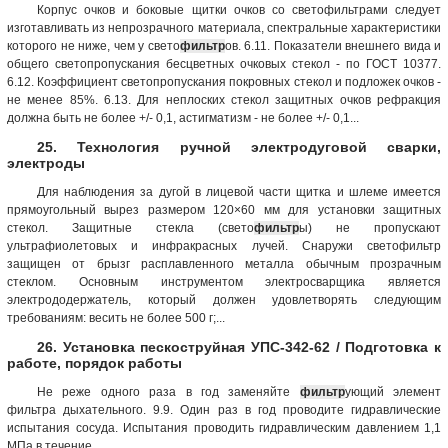
Корпус очков и боковые щитки очков со светофильтрами следует
изготавливать из непрозрачного материала, спектральные характеристики
которого не ниже, чем у свето
фильтр
ов. 6.11. Показатели внешнего вида и
общего светопропускания бесцветных очковых стекол - по ГОСТ 10377.
6.12. Коэффициент светопропускания покровных стекол и подложек очков -
не менее 85%. 6.13. Для неплоских стекол защитных очков рефракция
должна быть не более +/- 0,1, астигматизм - не более +/- 0,1...
25. Технология ручной электродуговой сварки,
электроды
Для наблюдения за дугой в лицевой части щитка и шлеме имеется
прямоугольный вырез размером 120×60 мм для установки защитных
стекол. Защитные стекла (свето
фильтр
ы) не пропускают
ультрафиолетовых и инфракрасных лучей. Снаружи светофильтр
защищен от брызг расплавленного металла обычным прозрачным
стеклом. Основным инструментом электросварщика является
электрододержатель, который должен удовлетворять следующим
требованиям: весить не более 500 г;...
26. Установка пескоструйная УПС-342-62 / Подготовка к
работе, порядок работы
Не реже одного раза в год заменяйте
фильтр
ующий элемент
фильтра дыхательного. 9.9. Один раз в год проводите гидравлические
испытания сосуда. Испытания проводить гидравлическим давлением 1,1
МПа в течение ...