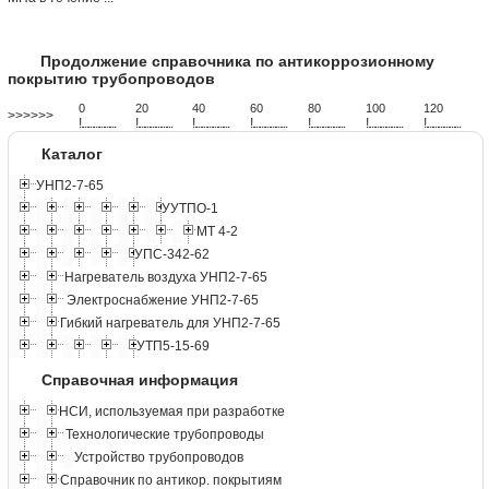
Продолжение справочника по антикоррозионному
покрытию трубопроводов
0
20
40
60
80
100
120
>>>>>>
!
.
.
.
.
.
.
.
.
.
.
.
.
.
.
.
.
.
.
.
!
.
.
.
.
.
.
.
.
.
.
.
.
.
.
.
.
.
.
.
!
.
.
.
.
.
.
.
.
.
.
.
.
.
.
.
.
.
.
.
!
.
.
.
.
.
.
.
.
.
.
.
.
.
.
.
.
.
.
.
!
.
.
.
.
.
.
.
.
.
.
.
.
.
.
.
.
.
.
.
!
.
.
.
.
.
.
.
.
.
.
.
.
.
.
.
.
.
.
.
!
.
.
.
.
.
.
.
.
.
.
.
.
.
.
.
.
.
.
.
Каталог
УНП2-7-65
УУТПО-1
МТ 4-2
УПС-342-62
Нагреватель воздуха УНП2-7-65
Электроснабжение УНП2-7-65
Гибкий нагреватель для УНП2-7-65
УТП5-15-69
Справочная информация
НСИ, используемая при разработке
Технологические трубопроводы
Устройство трубопроводов
Справочник по антикор. покрытиям