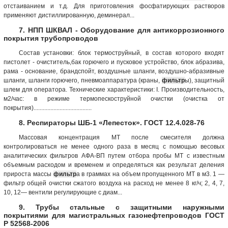
отстаиванием и т.д. Для приготовления фосфатирующих растворов
применяют дистиллированную, деминерал...
7. НПП ШКВАЛ - Оборудование для антикоррозионного
покрытия трубопроводов
Состав установки: блок термоструйный, в состав которого входят
пистолет - очиститель,бак горючего и пусковое устройство, блок абразива,
рама - основание, брандспойт, воздушные шланги, воздушно-абразивные
шланги, шланги горючего, пневмоаппаратура (краны,
фильтр
ы), защитный
шлем для оператора. Технические характеристики: I. Производительность,
м2/час: в режиме термопескоструйной очистки (очистка от
покрытия)......................................
8. Респираторы ШБ-1 «Лепесток». ГОСТ 12.4.028-76
Массовая концентрация МТ после смесителя должна
контролироваться не менее одного раза в месяц с помощью весовых
аналитических фильтров АФА-ВП путем отбора пробы МТ с известным
объемным расходом и временем и определяться как результат деления
прироста массы
фильтр
а в граммах на объем пропущенного МТ в м3. 1 —
фильтр общей очистки сжатого воздуха на расход не менее 8 кг/ч; 2, 4, 7,
10, 12— вентили регулирующие с диам...
9. Трубы стальные с защитными наружными
покрытиями для магистральных газонефтепроводов ГОСТ
Р 52568-2006