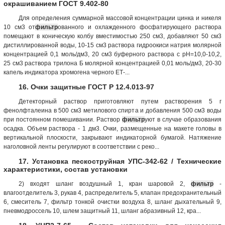
окрашиванием ГОСТ 9.402-80
Для определения суммарной массовой концентрации цинка и никеля
10 см3 от
фильтр
ованного и охлажденного фосфатирующего раствора
помещают в коническую колбу вместимостью 250 см3, добавляют 50 см3
дистиллированной воды, 10-15 см3 раствора гидроокиси натрия молярной
концентрацией 0,1 моль/дм3, 20 см3 буферного раствора с рН=10,0-10,2,
25 см3 раствора трилона Б молярной концентрацией 0,01 моль/дм3, 20-30
капель индикатора хромогена черного ЕТ-...
16. Очки защитные ГОСТ Р 12.4.013-97
Детекторный раствор приготовляют путем растворения 5 г
фенолфталеина в 500 см3 метилового спирта и добавления 500 см3 воды
при постоянном помешивании. Раствор
фильтр
уют в случае образования
осадка. Объем раствора - 1 дм3. Очки, размещенные на макете головы в
вертикальной плоскости, закрывают индикаторной бумагой. Натяжение
наголовной ленты регулируют в соответствии с реко...
17. Установка пескоструйная УПС-342-62 / Технические
характеристики, состав установки
2) входят шланг воздушный 1, кран шаровой 2,
фильтр
-
влагоотделитель 3, рукав 4, распределитель 5, клапан предохранительный
6, смеситель 7, фильтр тонкой очистки воздуха 8, шланг дыхательный 9,
пневмодроссель 10, шлем защитный 11, шланг абразивный 12, кра...