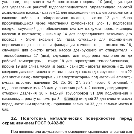
установки; - переключатели бесконтактные торцевые 10 (два), служащие
для управления работой гидрораспределителя, управляющего работой
дозирующего насоса; - разъем 11 для подсоединения к электрической сети
силового кабеля от обогреваемого шланга; - лоток 12 для сбора
просачивающихся через уплотнения компонентов; блок 13 подготовки
воздуха, служащий для обеспечения сжатым воздухом перекачивающих
насосов и пистолета; - шпильку 14 для подсоединения заземляющего
провода; - блоки входные 15; (два), служащие для подключения
перекачивающих насосов и фильтрации компонентов; - омыватель 16,
служащий для очистки штока насоса дозирующего от отвердителя; -
теплообменники 17 (два), служащие для подогрева компонентов до
рабочей температуры; - кожух 18 для ограждения теплообменников; -
пробка 19 для слива масла из бака; - сани 20; - агрегат насосный 21 для
создания давления масла в системе привода насоса дозирующего; - люк 22
для чистки бака; - платформа 23 с амортизаторами под насосный агрегат; -
рукава высокого давления 24, 25, 26, 27, 29,34 (всего 6 рукавов); -
гидрораспределитель 28 для управления работой насоса дозирующего; -
отборник давления 30 и медный трубопровод 31 для подключения к
насосному агрегату манометра 3; -
фильтр
входной 32 для очистки масла
перед насосным агрегатом; - горловина заливная 33, для заливки масла в
бак. ...
12. Подготовка металлических поверхностей перед
окрашиванием ГОСТ 9.402-80
При дневном или искусственном освещении сравнивают внешний вид