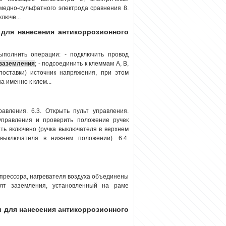
медно-сульфатного электрода сравнения 8.
люче...
 для нанесения антикоррозионного
ыполнить операции: - подключить провод
заземления
; - подсоединить к клеммам А, В,
оставки) источник напряжения, при этом
 именно к клем...
авления. 6.3. Открыть пульт управления.
 управления и проверить положение ручек
ть включено (ручка выключателя в верхнем
выключателя в нижнем положении). 6.4.
мпрессора, нагревателя воздуха объединены
лт заземления, установленный на раме
ки для нанесения антикоррозионного