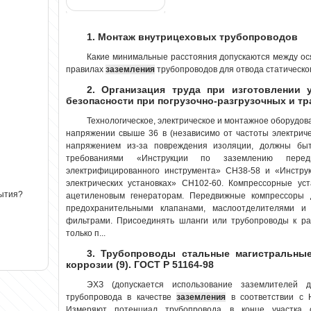
1. Монтаж внутрицеховых трубопроводов
Какие минимальные расстояния допускаются между ос
правилах
заземления
трубопроводов для отвода статического
2. Организация труда при изготовлении 
безопасности при погрузочно-разгрузочных и т
Технологическое, электрическое и монтажное оборудо
напряжении свыше 36 в (независимо от частоты электричес
напряжением из-за повреждения изоляции, должны бы
требованиями «Инструкции по заземлению перед
электрифицированного инструмента» СН38-58 и «Инстр
электрических установках» СН102-60. Компрессорные ус
рытия?
ацетиленовым генераторам. Передвижные компрессоры
предохранительными клапанами, маслоотделителями 
фильтрами. Присоединять шланги или трубопроводы к ра
только п...
3. Трубопроводы стальные магистральные
коррозии (9). ГОСТ Р 51164-98
ЭХЗ (допускается использование заземлителей д
трубопровода в качестве
заземления
в соответствии с Н
Измеряют потенциал трубопровода в конце участка 