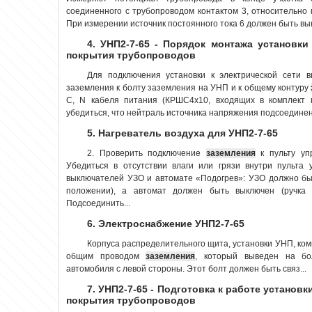
соединенного с трубопроводом контактом 3, относительно 
При измерении источник постоянного тока 6 должен быть вык
4. УНП2-7-65 - Порядок монтажа установки
покрытия трубопроводов
Для подключения установки к электрической сети в
заземления к болту заземления на УНП и к общему контуру
С, N кабеля питания (КРШС4х10, входящих в комплект п
убедиться, что нейтраль источника напряжения подсоединена
5. Нагреватель воздуха для УНП2-7-65
2. Проверить подключение
заземления
к пульту упр
Убедиться в отсутствии влаги или грязи внутри пульта
выключателей УЗО и автомате «Подогрев»: УЗО должно бы
положении), а автомат должен быть выключен (ручка 
Подсоединить...
6. Электроснабжение УНП2-7-65
Корпуса распределительного щита, установки УНП, ко
общим проводом
заземления
, который выведен на бо
автомобиля с левой стороны. Этот болт должен быть связ...
7. УНП2-7-65 - Подготовка к работе установ
покрытия трубопроводов