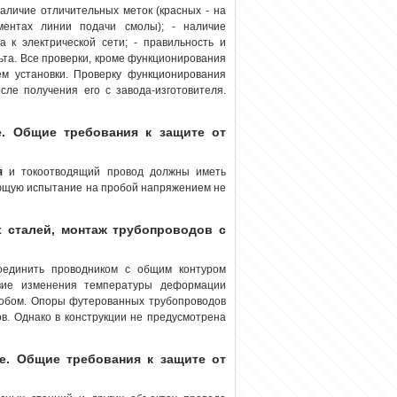
 наличие отличительных меток (красных - на
ментах линии подачи смолы); - наличие
а к электрической сети; - правильность и
ьта. Все проверки, кроме функционирования
ем установки. Проверку функционирования
сле получения его с завода-изготовителя.
. Общие требования к защите от
я
и токоотводящий провод должны иметь
ющую испытание на пробой напряжением не
 сталей, монтаж трубопроводов с
соединить проводником с общим контуром
вие изменения температуры деформации
обом. Опоры футерованных трубопроводов
в. Однако в конструкции не предусмотрена
е. Общие требования к защите от