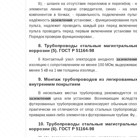
6); - шланги на отсутствие переломов и перегибов; -
элементах линии подачи отвердителя, синих - на эле
компонентов в бочках; - правильность подключения пульт
надёжность
заземления
установки; - функционирование пул
пульта, надлежит проводить каждый раз перед включени
пульта проводить перед первым включением установки по
Порядок проверки функционирован...
8. Трубопроводы стальные магистральные
коррозии (5). ГОСТ Р 51164-98
6 Контактный узел электродов анодного
заземлени
изоляцию с сопротивлением не менее 100 МОм, выдержива
менее 5 кВ на 1 мм толщины изоляци...
9. Монтаж трубопроводов из легированных
внутренним покрытием
В нескольких местах трубопровод рекомендуется 
заземления
цеха или установки. Возникающие вследст
футерованных трубопроводов компенсируют обычным спос
практически не отличаются от опор стальных трубопроводо
приварка каких-либо элементов к футерованным трубам. Фу...
10. Трубопроводы стальные магистральны
коррозии (6). ГОСТ Р 51164-98