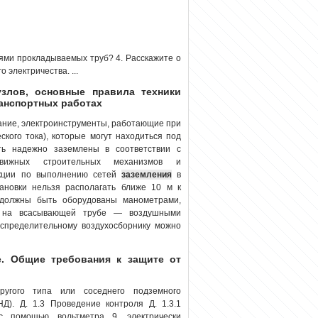
ями прокладываемых труб? 4. Расскажите о
 электричества. ...
узлов, основные правила техники
ранспортных работах
вание, электроинструменты, работающие при
кого тока), которые могут находиться под
ть надежно заземлены в соответствии с
вижных строительных механизмов и
укции по выполнению сетей
заземления
в
тановки нельзя располагать ближе 10 м к
 должны быть оборудованы манометрами,
и на всасывающей трубе — воздушными
спределительному воздухосборнику можно
. Общие требования к защите от
ругого типа или соседнего подземного
Д). Д. 1.3 Проведение контроля Д. 1.3.1
с помощью вольтметра 9, электрически