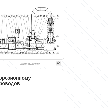
оррозионному
роводов