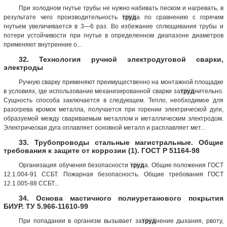
При холодном гнутье трубы не нужно набивать песком и нагревать, в
результате чего производительность
труд
а по сравнению с горячим
гнутьем увеличивается в 3—6 раз. Во избежание сплющивания трубы и
потери устойчивости при гнутье в определенном диапазоне диаметров
применяют внутренние о...
32. Технология ручной электродуговой сварки,
электроды
Ручную сварку применяют преимущественно на монтажной площадке
в условиях, где использование механизированной сварки за
труд
нительно.
Сущность способа заключается в следующем. Тепло, необходимое для
разогрева кромок металла, получается при горении электрической дуги,
образуемой между свариваемым металлом и металлическим электродом.
Электрическая дуга оплавляет основной металл и расплавляет мет...
33. Трубопроводы стальные магистральные. Общие
требования к защите от коррозии (1). ГОСТ Р 51164-98
Организация обучения безопасности
труд
а. Общие положения ГОСТ
12.1.004-91 ССБТ. Пожарная безопасность. Общие требования ГОСТ
12.1.005-88 ССБТ...
34. Основа мастичного полиуретанового покрытия
БИУР. ТУ 5.966-11610-99
При попадании в организм вызывает за
труд
нение дыхания, рвоту,