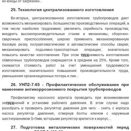
их концы от загрязнен...
25. Технология централизованного изготовления
Во-вторых, централизованное изготовление трубопроводов дает
возможность механизировать большинство производственных операций, в
том числе наиболее трудоемкие; увеличить серийность производства;
внедрить высокопроизводительные станки и механизмы, сборочно-
сварочные приспособления; широко применить механизированную
базовую резку, полуавтоматические и автоматические способы сварки;
механизировать подъемно-транспортные операции; значительно
повысить качество изготовления. При этом
труд
оемкость изготовления
обвязочных трубопроводов сокращается в среднем на 25%. Кроме того,
снижается стоимость работ за счет уменьшения трудоемкости
изготовления, значительного повышения производительности труда,
уменьшения организационных потерь и лик...
26. УНП2-7-65 - Профилактическое обслуживание при
нанесении антикоррозионного покрытия трубопроводов
Профилактику насосного агрегата проводить при возникновении
за
труд
нений в установке рабочего давления. В этом случае надо
разобрать и проверить регулятор давления для чего: - снять с корпуса
насоса регулятор давления, отвернув болты ключом с наружным
шестигранником S=5мм, которыми регулятор крепится к корпус...
27. Подготовка металлических поверхностей перед