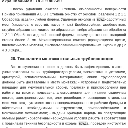
окрашиванием ГОСТ 9.402-80
Способ удаления окислов Степень окисленности поверхности
Пример применения А Б В Г Степень очистки от окислов Травление 1 2 1 1
Обработка изделий любой формы. Удаление окислов из
труд
нодоступных
мест (карманов, отверстий, пазов и т.п.) Дробеструйная, дробеметная,
струйно-абразивная, жидкостно-абразивная, вибро-абразивная обработка
1 2 1 1 Обработка изделий простой формы, преимущественно с толщиной
стенок более 3 мм Механизированная очистка (вращающиеся щетки,
пневматические молотки, с использованием шлифовальных шкурок и др.) 2
4 3 3 Обра...
28. Технология монтажа стальных трубопроводов
Все отступления от проекта должны быть зафиксированы в акте; -
укомплектованы линии трубопроводов узлами, элементами и деталями,
арматурой, вспомогательными материалами; линии трубопроводов
должны быть доставлены к месту монтажа; - устроены и подготовлены:
площадки для укрупнительной сборки, подмости и приспособления при
работе на высоте; подведена электроэнергия для питания сварочных
постов, электроинструментов, электролебедок и освещения отдельных
мест монтажа; - укомплектованы специализированные рабочие бригады и
обеспечены необходимыми инструментами, приспособлениями и
монтажными механизмами; - выданы бригадам наряды на предстоящие
объемы работ; - обеспечены необходимые условия работы в соответствии
с правилами техники безопасности и охраны
труд
а; проведен инструктаж