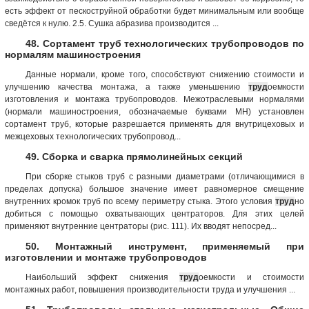
есть эффект от пескоструйной обработки будет минимальным или вообще
сведётся к нулю. 2.5. Сушка абразива производится ...
48. Сортамент труб технологических трубопроводов по
нормалям машиностроения
Данные нормали, кроме того, способствуют снижению стоимости и
улучшению качества монтажа, а также уменьшению
труд
оемкости
изготовления и монтажа трубопроводов. Межотраслевыми нормалями
(нормали машиностроения, обозначаемые буквами МН) установлен
сортамент труб, которые разрешается применять для внутрицеховых и
межцеховых технологических трубопровод...
49. Сборка и сварка прямолинейных секций
При сборке стыков труб с разными диаметрами (отличающимися в
пределах допуска) большое значение имеет равномерное смещение
внутренних кромок труб по всему периметру стыка. Этого условия
труд
но
добиться с помощью охватывающих центраторов. Для этих целей
применяют внутренние центраторы (рис. 111). Их вводят непосред...
50. Монтажный инструмент, применяемый при
изготовлении и монтаже трубопроводов
Наибольший эффект снижения
труд
оемкости и стоимости
монтажных работ, повышения производительности труда и улучшения ...