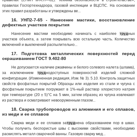
правилах Госгортехнадзора, газовой инспекции и ВЦСПС. На основании
этих правил разработаны и утверждены ве...
16. УНП2-7-65 - Нанесение мастики, восстановление
дефектных участков покрытия
Нанесение мастики необходимо начинать с наиболее
труд
ных
участков объекта, а затем покрывать всю остальную часть. Количество
включений и выключений распылительно...
17. Подготовка металлических поверхностей перед
окрашиванием ГОСТ 9.402-80
Не допускается наличие ржавчины и белого солевого налета (шлама),
за исключением
труд
нодоступных поверхностей изделий сложной
конфигурации. (Измененная редакция, Изм. № 3). 5.10. Контроль защитных
свойств фосфатных покрытий Образцы или изделия из стали и чугуна с
фосфатным покрытием погружают в 1%-ный раствор хлористого натрия
при температуре (20 ± 5)°С на 5 мин, затем образец из чугуна извлекают
из раствора и осматривают невооруженным глазом...
18. Сварка трубопроводов из алюминия и его сплавов,
из меди и ее сплавов
Сварка меди и ее сплавов за
труд
нена образованием пор в швах.
Чтобы получить беспористые швы с высокими свойствами, необходимо
раскислять металл сварочной ванны. Газовую сварку мед...