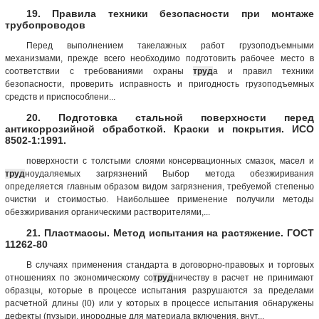
19. Правила техники безопасности при монтаже
трубопроводов
Перед выполнением такелажных работ грузоподъемными
механизмами, прежде всего необходимо подготовить рабочее место в
соответствии с требованиями охраны
труд
а и правил техники
безопасности, проверить исправность и пригодность грузоподъемных
средств и приспособлени...
20. Подготовка стальной поверхности перед
антикоррозийной обработкой. Краски и покрытия. ИСО
8502-1:1991.
поверхности с толстыми слоями консервационных смазок, масел и
труд
ноудаляемых загрязнений Выбор метода обезжиривания
определяется главным образом видом загрязнения, требуемой степенью
очистки и стоимостью. Наибольшее применение получили методы
обезжиривания органическими растворителями,...
21. Пластмассы. Метод испытания на растяжение. ГОСТ
11262-80
В случаях применения стандарта в договорно-правовых и торговых
отношениях по экономическому со
труд
ничеству в расчет не принимают
образцы, которые в процессе испытания разрушаются за пределами
расчетной длины (l0) или у которых в процессе испытания обнаружены
дефекты (пузыри, инородные для материала включения, внут...