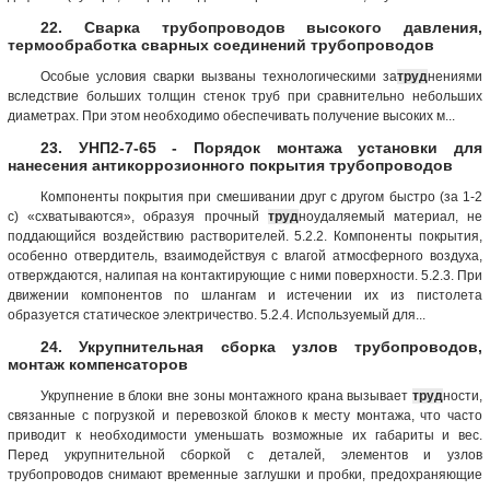
22. Сварка трубопроводов высокого давления,
термообработка сварных соединений трубопроводов
Особые условия сварки вызваны технологическими за
труд
нениями
вследствие больших толщин стенок труб при сравнительно небольших
диаметрах. При этом необходимо обеспечивать получение высоких м...
23. УНП2-7-65 - Порядок монтажа установки для
нанесения антикоррозионного покрытия трубопроводов
Компоненты покрытия при смешивании друг с другом быстро (за 1-2
с) «схватываются», образуя прочный
труд
ноудаляемый материал, не
поддающийся воздействию растворителей. 5.2.2. Компоненты покрытия,
особенно отвердитель, взаимодействуя с влагой атмосферного воздуха,
отверждаются, налипая на контактирующие с ними поверхности. 5.2.3. При
движении компонентов по шлангам и истечении их из пистолета
образуется статическое электричество. 5.2.4. Используемый для...
24. Укрупнительная сборка узлов трубопроводов,
монтаж компенсаторов
Укрупнение в блоки вне зоны монтажного крана вызывает
труд
ности,
связанные с погрузкой и перевозкой блоков к месту монтажа, что часто
приводит к необходимости уменьшать возможные их габариты и вес.
Перед укрупнительной сборкой с деталей, элементов и узлов
трубопроводов снимают временные заглушки и пробки, предохраняющие