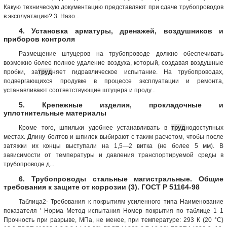
Какую техническую документацию представляют при сдаче трубопроводов
в эксплуатацию? 3. Назо...
4. Установка арматуры, дренажей, воздушников и
приборов контроля
Размещение штуцеров на трубопроводе должно обеспечивать
возможно более полное удаление воздуха, который, создавая воздушные
пробки, за
труд
няет гидравлическое испытание. На трубопроводах,
подвергающихся продувке в процессе эксплуатации и ремонта,
устанавливают соответствующие штуцера и проду...
5. Крепежные изделия, прокладочные и
уплотнительные материалы
Кроме того, шпильки удобнее устанавливать в
труд
нодоступных
местах. Длину болтов и шпилек выбирают с таким расчетом, чтобы после
затяжки их концы выступали на 1,5—2 витка (не более 5 мм). В
зависимости от температуры и давления транспортируемой среды в
трубопроводе д...
6. Трубопроводы стальные магистральные. Общие
требования к защите от коррозии (3). ГОСТ Р 51164-98
Таблица2- Требования к покрытиям усиленного типа Наименование
показателя ' Норма Метод испытания Номер покрытия по таблице 1 1
Прочность при разрыве, МПа, не менее, при температуре: 293 К (20 °С)