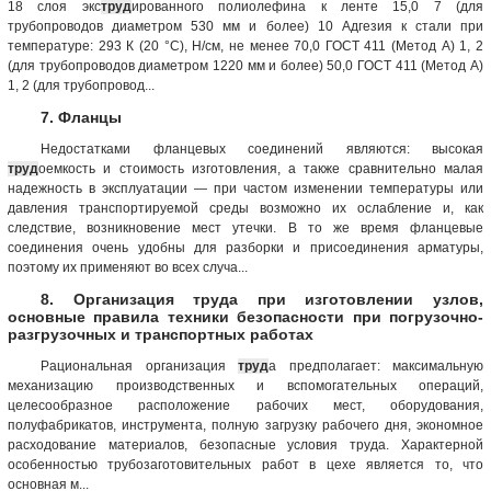
18 слоя экс
труд
ированного полиолефина к ленте 15,0 7 (для
трубопроводов диаметром 530 мм и более) 10 Адгезия к стали при
температуре: 293 К (20 °С), Н/см, не менее 70,0 ГОСТ 411 (Метод А) 1, 2
(для трубопроводов диаметром 1220 мм и более) 50,0 ГОСТ 411 (Метод A)
1, 2 (для трубопровод...
7. Фланцы
Недостатками фланцевых соединений являются: высокая
труд
оемкость и стоимость изготовления, а также сравнительно малая
надежность в эксплуатации — при частом изменении температуры или
давления транспортируемой среды возможно их ослабление и, как
следствие, возникновение мест утечки. В то же время фланцевые
соединения очень удобны для разборки и присоединения арматуры,
поэтому их применяют во всех случа...
8. Организация труда при изготовлении узлов,
основные правила техники безопасности при погрузочно-
разгрузочных и транспортных работах
Рациональная организация
труд
а предполагает: максимальную
механизацию производственных и вспомогательных операций,
целесообразное расположение рабочих мест, оборудования,
полуфабрикатов, инструмента, полную загрузку рабочего дня, экономное
расходование материалов, безопасные условия труда. Характерной
особенностью трубозаготовительных работ в цехе является то, что
основная м...