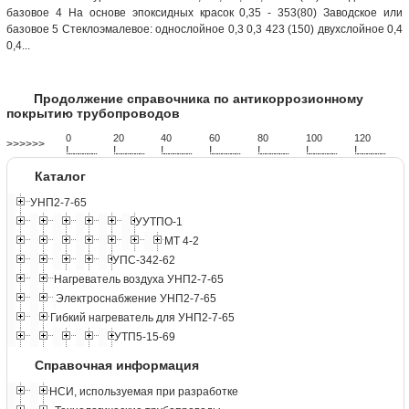
базовое 4 На основе эпоксидных красок 0,35 - 353(80) Заводское или
базовое 5 Стеклоэмалевое: однослойное 0,3 0,3 423 (150) двухслойное 0,4
0,4...
Продолжение справочника по антикоррозионному
покрытию трубопроводов
0
20
40
60
80
100
120
>>>>>>
!
.
.
.
.
.
.
.
.
.
.
.
.
.
.
.
.
.
.
.
!
.
.
.
.
.
.
.
.
.
.
.
.
.
.
.
.
.
.
.
!
.
.
.
.
.
.
.
.
.
.
.
.
.
.
.
.
.
.
.
!
.
.
.
.
.
.
.
.
.
.
.
.
.
.
.
.
.
.
.
!
.
.
.
.
.
.
.
.
.
.
.
.
.
.
.
.
.
.
.
!
.
.
.
.
.
.
.
.
.
.
.
.
.
.
.
.
.
.
.
!
.
.
.
.
.
.
.
.
.
.
.
.
.
.
.
.
.
.
.
Каталог
УНП2-7-65
УУТПО-1
МТ 4-2
УПС-342-62
Нагреватель воздуха УНП2-7-65
Электроснабжение УНП2-7-65
Гибкий нагреватель для УНП2-7-65
УТП5-15-69
Справочная информация
НСИ, используемая при разработке