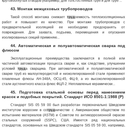
крутоизогнутых отводов (например, для толстостенных труб и для труб ...
43. Монтаж межцеховых трубопроводов
Такой способ монтажа снижает
труд
оемкость теплоизоляционных
работ и повышает их качество. При монтаже трубопроводов с
предварительной изоляцией ее необходимо предохранять от
повреждения. Для захвата, подъема, перемещения и опускания
изолированных секций применяю...
44. Автоматическая и полуавтоматическая сварка под
флюсом
Эксплуатационные преимущества заключаются в полной или
частичной автоматизации процесса сварки и, как следствие, улучшении
условий
труд
а сварщика. При автоматической и полуавтоматической
сварке труб из малоуглеродистой и низколегированной стали применяют
плавленые флюсы АН-348А, ОСЦ-45, ФЦ-9, а из высоколегированной
стали аустенитного класса флюс ФЦЛ-2. Неплавленые керамически...
45. Подготовка стальной основы перед нанесением
красок и подобных покрытий. Стандарт ИСО 8501-1:1988 (Р)
Стандарт SIS 05 59 00 был разработан первоначально Шведским
институтом коррозии в со
труд
ничестве с Американским обществом по
испытанию материалов (ASTM) и Советом по антикоррозионной окраске
стальных сооружений (SSPC), США. Имеется ряд национальных
стандартов, основанных на Шведском стандарте SIS 05 59 00, например,