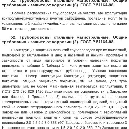
51. Трубопроводы стальные магистральные. Общие
требования к защите от коррозии (6). ГОСТ Р 51164-98
В случае расположения трубопровода на участке, где эксплуатация
контрольно-измерительных пунктов за
труд
нена, последние могут быть
установлены в ближайших удобных для эксплуатации местах, но не далее
50 м от точки подключения ко...
52. Трубопроводы стальные магистральные. Общие
требования к защите от коррозии (2). ГОСТ Р 51164-98
1 Конструкция защитных покрытий трубопроводов при их подземной,
подводной (с заглублением в дно) и наземной (в насыпи) прокладке в
зависимости от вида материалов и условий нанесения покрытий
приведены в таблице 1 Таблица 1 - Конструкция защитных покрытий
строящихся и реконструируемых трубопроводов Условия нанесения
покрытия 1 Номер конструкции Конструкция (структура) защитного
покрытия Толщина защитного покрытия, мм, не менее, для труб
диаметром, мм, не более Максимальная температура эксплуатации, К
(°С)2) 273 530 820 1420 Защитные покрытия усиленного типа Заводское
или базовое 1 Трехслойное 3) полимерное ': грунтовка на основе
термореактивных смол; термоплавкий полимерный подслой; защитный
слой на основе экструдированного полиолефина 2,0 2,2 2,5 3,0 333(60)
Заводское или базовое 2 Двухслойное 3) полимерное ': термоплавкий
полимерный подслой; защитный слой на основе экс
труд
ированного
полиолефина 2,0 2,2 2,5 3,0 333 (60) Заводское, базовое или трассовое 3
На основе полиуретановых смол 1,5 2,0 2,0 2,0 353 (80) Заводское или