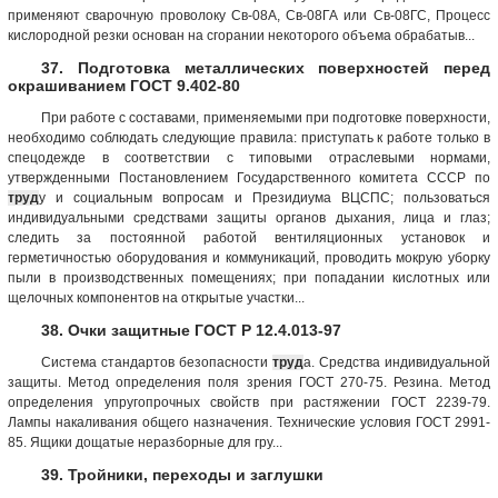
применяют сварочную проволоку Св-08А, Св-08ГА или Св-08ГС, Процесс
кислородной резки основан на сгорании некоторого объема обрабатыв...
37. Подготовка металлических поверхностей перед
окрашиванием ГОСТ 9.402-80
При работе с составами, применяемыми при подготовке поверхности,
необходимо соблюдать следующие правила: приступать к работе только в
спецодежде в соответствии с типовыми отраслевыми нормами,
утвержденными Постановлением Государственного комитета СССР по
труд
у и социальным вопросам и Президиума ВЦСПС; пользоваться
индивидуальными средствами защиты органов дыхания, лица и глаз;
следить за постоянной работой вентиляционных установок и
герметичностью оборудования и коммуникаций, проводить мокрую уборку
пыли в производственных помещениях; при попадании кислотных или
щелочных компонентов на открытые участки...
38. Очки защитные ГОСТ Р 12.4.013-97
Система стандартов безопасности
труд
а. Средства индивидуальной
защиты. Метод определения поля зрения ГОСТ 270-75. Резина. Метод
определения упругопрочных свойств при растяжении ГОСТ 2239-79.
Лампы накаливания общего назначения. Технические условия ГОСТ 2991-
85. Ящики дощатые неразборные для гру...
39. Тройники, переходы и заглушки