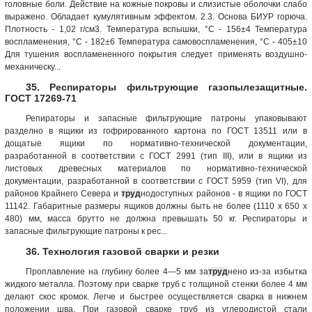
головные боли. Действие на кожные покровы и слизистые оболочки слабо
выражено. Обладает кумулятивным эффектом. 2.3. Основа БИУР горюча.
Плотность - 1,02 г/см3. Температура вспышки, °С - 156±4 Температура
воспламенения, °С - 182±6 Температура самовоспламенения, °С - 405±10
Для тушения воспламененного покрытия следует применять воздушно-
механическу...
35. Респираторы фильтрующие газопылезащитные.
ГОСТ 17269-71
Репираторы и запасные фильтрующие патроны упаковывают
разделно в ящики из гофрированного картона по ГОСТ 13511 или в
дощатые ящики по нормативно-технической документации,
разработанной в соответствии с ГОСТ 2991 (тип III), или в ящики из
листовых древесных материалов по нормативно-технической
документации, разработанной в соответствии с ГОСТ 5959 (тип VI), для
районов Крайнего Севера и
труд
нодоступных районов - в ящики по ГОСТ
11142. Габаритные размеры ящиков должны быть не более (1110 х 650 x
480) мм, масса брутто не должна превышать 50 кг. Респираторы и
запасные фильтрующие патроны к рес...
36. Технология газовой сварки и резки
Проплавление на глубину более 4—5 мм за
труд
нено из-за избытка
жидкого металла. Поэтому при сварке труб с толщиной стенки более 4 мм
делают скос кромок. Легче и быстрее осуществляется сварка в нижнем
положении шва. При газовой сварке труб из углеродистой стали