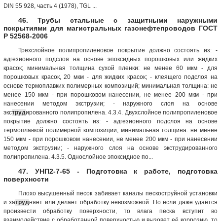
DIN 55 928, часть 4 (1978), TGL ...
46. Трубы стальные с защитными наружными
покрытиями для магистральных газонефтепроводов ГОСТ
Р 52568-2006
Трехслойное полипропиленовое покрытие должно состоять из: -
адгезионного подслоя на основе эпоксидных порошковых или жидких
красок; минимальная толщина сухой пленки: не менее 60 мкм - для
порошковых красок, 20 мкм - для жидких красок; - клеящего подслоя на
основе термоплавких полимерных композиций; минимальная толщина: не
менее 150 мкм - при порошковом нанесении, не менее 200 мкм - при
нанесении методом экструзии; - наружного слоя на основе
экс
труд
ированного полипропилена. 4.3.4. Двухслойное полипропиленовое
покрытие должно состоять из: - адгезионного подслоя на основе
термоплавкой полимерной композиции; минимальная толщина: не менее
150 мкм - при порошковом нанесении, не менее 200 мкм - при нанесении
методом экструзии; - наружного слоя на основе экструдированного
полипропилена. 4.3.5. Однослойное эпоксидное по...
47. УНП2-7-65 - Подготовка к работе, подготовка
поверхности
Плохо высушенный песок забивает каналы пескоструйной установки
и за
труд
няет или делает обработку невозможной. Но если даже удаётся
произвести обработку поверхности, то влага песка вступит во
взаимодействие с обработанной поверхностью и вызовет её коррозию, то