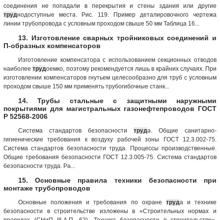
соединения не попадали в перекрытия и стены здания или другие
труд
нодоступные места. Рис. 119. Пример деталировочного чертежа
линии трубопровода с условным проходом свыше 50 мм Таблица 16...
13. Изготовление сварных тройниковых соединений и
П-образных компенсаторов
Изготовление компенсатора с использованием секционных отводов
наиболее
труд
оемко, поэтому рекомендуется лишь в крайних случаях. При
изготовлении компенсаторов гнутьем целесообразно для труб с условным
проходом свыше 150 мм применять трубогибочные станк...
14. Трубы стальные с защитными наружными
покрытиями для магистральных газонефтепроводов ГОСТ
Р 52568-2006
Система стандартов безопасности
труд
а. Общие санитарно-
гигиенические требования к воздуху рабочей зоны ГОСТ 12.3.002-75.
Система стандартов безопасности труда. Процессы производственные.
Общие требования безопасности ГОСТ 12.3.005-75. Система стандартов
безопасности труда. Ра...
15. Основные правила техники безопасности при
монтаже трубопроводов
Основные положения и требования по охране
труд
а и технике
безопасности в строительстве изложены в «Строительных нормах и
правилах (СНиП III-А.П—62). Техника безопасности в строительстве»,