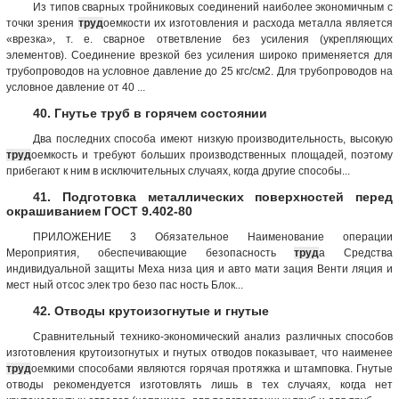
Из типов сварных тройниковых соединений наиболее экономичным с
точки зрения
труд
оемкости их изготовления и расхода металла является
«врезка», т. е. сварное ответвление без усиления (укрепляющих
элементов). Соединение врезкой без усиления широко применяется для
трубопроводов на условное давление до 25 кгс/см2. Для трубопроводов на
условное давление от 40 ...
40. Гнутье труб в горячем состоянии
Два последних способа имеют низкую производительность, высокую
труд
оемкость и требуют больших производственных площадей, поэтому
прибегают к ним в исключительных случаях, когда другие способы...
41. Подготовка металлических поверхностей перед
окрашиванием ГОСТ 9.402-80
ПРИЛОЖЕНИЕ 3 Обязательное Наименование операции
Мероприятия, обеспечивающие безопасность
труд
а Средства
индивидуальной защиты Меха низа ция и авто мати зация Венти ляция и
мест ный отсос элек тро безо пас ность Блок...
42. Отводы крутоизогнутые и гнутые
Сравнительный технико-экономический анализ различных способов
изготовления крутоизогнутых и гнутых отводов показывает, что наименее
труд
оемкими способами являются горячая протяжка и штамповка. Гнутые
отводы рекомендуется изготовлять лишь в тех случаях, когда нет