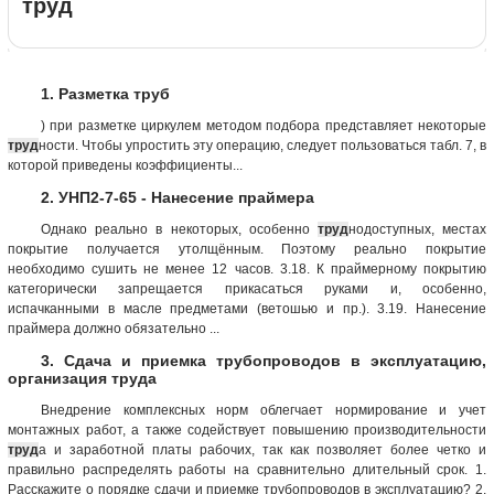
труд
1. Разметка труб
) при разметке циркулем методом подбора представляет некоторые
труд
ности. Чтобы упростить эту операцию, следует пользоваться табл. 7, в
которой приведены коэффициенты...
2. УНП2-7-65 - Нанесение праймера
Однако реально в некоторых, особенно
труд
нодоступных, местах
покрытие получается утолщённым. Поэтому реально покрытие
необходимо сушить не менее 12 часов. 3.18. К праймерному покрытию
категорически запрещается прикасаться руками и, особенно,
испачканными в масле предметами (ветошью и пр.). 3.19. Нанесение
праймера должно обязательно ...
3. Сдача и приемка трубопроводов в эксплуатацию,
организация труда
Внедрение комплексных норм облегчает нормирование и учет
монтажных работ, а также содействует повышению производительности
труд
а и заработной платы рабочих, так как позволяет более четко и
правильно распределять работы на сравнительно длительный срок. 1.
Расскажите о порядке сдачи и приемке трубопроводов в эксплуатацию? 2.