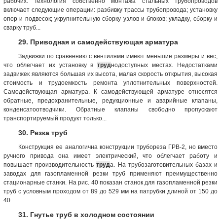
рабочих. Технология собственно монтажа стальных трубопроводов
включает следующие операции: разбивку трассы трубопровода; установку
опор и подвесок; укрупнительную сборку узлов и блоков; укладку, сборку и
сварку труб...
29. Приводная и самодействующая арматура
Задвижки по сравнению с вентилями имеют меньшие размеры и вес,
что облегчает их установку в
труд
нодоступных местах. Недостатками
задвижек являются большая их высота, малая скорость открытия, высокая
стоимость и трудоемкость ремонта уплотнительных поверхностей.
Самодействующая арматура. К самодействующей арматуре относятся
обратные, предохранительные, редукционные и аварийные клапаны,
конденсатоотводчики. Обратные клапаны свободно пропускают
транспортируемый продукт только...
30. Резка труб
Конструкция ее аналогична конструкции трубореза ГРВ-2, но вместо
ручного привода она имеет электрический, что облегчает работу и
повышает производительность
труд
а. На трубозаготовительных базах и
заводах для газопламенной резки труб применяют преимущественно
стационарные станки. На рис. 40 показан станок для газопламенной резки
труб с условным проходом от 89 до 529 мм на патрубки длиной от 150 до
40...
31. Гнутье труб в холодном состоянии