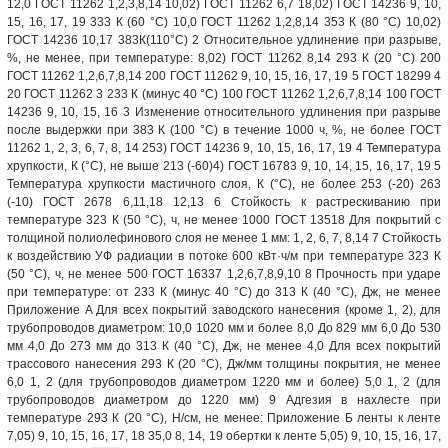
12,0 ГОСТ 11262 1,2,3,8,14 10,02) ГОСТ 11262 6,7 18,02) ГОСТ 14236 9, 10,
15, 16, 17, 19 333 К (60 °С) 10,0 ГОСТ 11262 1,2,8,14 353 К (80 °С) 10,02)
ГОСТ 14236 10,17 383К(110°С) 2 Относительное удлинение при разрыве,
%, не менее, при температуре: 8,02) ГОСТ 11262 8,14 293 К (20 °С) 200
ГОСТ 11262 1,2,6,7,8,14 200 ГОСТ 11262 9, 10, 15, 16, 17, 19 5 ГОСТ 18299 4
20 ГОСТ 11262 3 233 К (минус 40 °С) 100 ГОСТ 11262 1,2,6,7,8,14 100 ГОСТ
14236 9, 10, 15, 16 3 Изменение относительного удлинения при разрыве
после выдержки при 383 К (100 °С) в течение 1000 ч, %, не более ГОСТ
11262 1, 2, 3, 6, 7, 8, 14 253) ГОСТ 14236 9, 10, 15, 16, 17, 19 4 Температура
хрупкости, К (°С), не выше 213 (-60)4) ГОСТ 16783 9, 10, 14, 15, 16, 17, 19 5
Температура хрупкости мастичного слоя, К (°С), не более 253 (-20) 263
(-10) ГОСТ 2678 6,11,18 12,13 6 Стойкость к растрескиванию при
температуре 323 К (50 °С), ч, не менее 1000 ГОСТ 13518 Для покрытий с
толщиной полиолефинового слоя не менее 1 мм: 1, 2, 6, 7, 8,14 7 Стойкость
к воздействию УФ радиации в потоке 600 кВт·ч/м при температуре 323 К
(50 °С), ч, не менее 500 ГОСТ 16337 1,2,6,7,8,9,10 8 Прочность при ударе
при температуре: от 233 К (минус 40 °С) до 313 К (40 °С), Дж, не менее
Приложение A Для всех покрытий заводского нанесения (кроме 1, 2), для
трубопроводов диаметром: 10,0 1020 мм и более 8,0 До 829 мм 6,0 До 530
мм 4,0 До 273 мм до 313 К (40 °С), Дж, не менее 4,0 Для всех покрытий
трассового нанесения 293 К (20 °С), Дж/мм толщины покрытия, не менее
6,0 1, 2 (для трубопроводов диаметром 1220 мм и более) 5,0 1, 2 (для
трубопроводов диаметром до 1220 мм) 9 Адгезия в нахлесте при
температуре 293 К (20 °С), Н/см, не менее: Приложение Б ленты к ленте
7,05) 9, 10, 15, 16, 17, 18 35,0 8, 14, 19 обертки к ленте 5,05) 9, 10, 15, 16, 17,