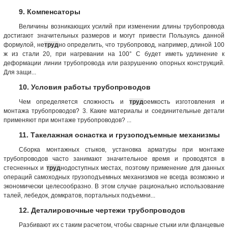
9. Компенсаторы
Величины возникающих усилий при изменении длины трубопровода
достигают значительных размеров и могут привести Пользуясь данной
формулой, не
труд
но определить, что трубопровод, например, длиной 100
ж из стали 20, при нагревании на 100° С будет иметь удлинение к
деформации линии трубопровода или разрушению опорных конструкций.
Для защи...
10. Условия работы трубопроводов
Чем определяется сложность и
труд
оемкость изготовления и
монтажа трубопроводов? 3. Какие материалы и соединительные детали
применяют при монтаже трубопроводов? ...
11. Такелажная оснастка и грузоподъемные механизмы
Сборка монтажных стыков, установка арматуры при монтаже
трубопроводов часто занимают значительное время и проводятся в
стесненных и
труд
нодоступных местах, поэтому применение для данных
операций самоходных грузоподъемных механизмов не всегда возможно и
экономически целесообразно. В этом случае рационально использование
талей, лебедок, домкратов, портальных подъемни...
12. Деталировочные чертежи трубопроводов
Разбивают их с таким расчетом, чтобы сварные стыки или фланцевые