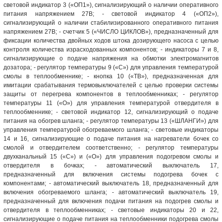
световой индикатор 3 («ОП1»), сигнализирующий о наличии оперативного
питания напряжением 27В; - световой индикатор 4 («ОП2»),
сигнализирующий о наличии стабилизированного оперативного питания
напряжением 27В; - счетчик 5 («ЧИСЛО ЦИКЛОВ»), предназначенный для
фиксации количества двойных ходов штока дозирующего насоса с целью
контроля количества израсходованных компонентов; - индикаторы 7 и 8,
сигнализирующие о подаче напряжения на обмотки электромагнитов
дозатора; - регулятор температуры 9 («С») для управления температурой
смолы в теплообменнике; - кнопка 10 («ТВ»), предназначенная для
имитации срабатывания термовыключателей с целью проверки системы
защиты от перегрева компонентов в теплообменниках; - регулятор
температуры 11 («О») для управления температурой отвердителя в
теплообменнике; - световой индикатор 12, сигнализирующий о подаче
питания на обогрев шланга; - регулятор температуры 13 («ШЛАНГИ») для
управления температурой обогреваемого шланга; - световые индикаторы
14 и 16, сигнализирующие о подаче питания на нагреватели бочек со
смолой и отвердителем соответственно; - регулятор температуры
двухканальный 15 («С») и («О») для управления подогревом смолы и
отвердителя в бочках; - автоматический выключатель 17,
предназначенный для включения системы подогрева бочек с
компонентами; - автоматический выключатель 18, предназначенный для
включения обогреваемого шланга; - автоматический выключатель 19,
предназначенный для включения подачи питания на подогрев смолы и
отвердителя в теплообменниках; - световые индикаторы 20 и 22,
сигнализирующие о подаче питания на теплообменники подогрева смолы