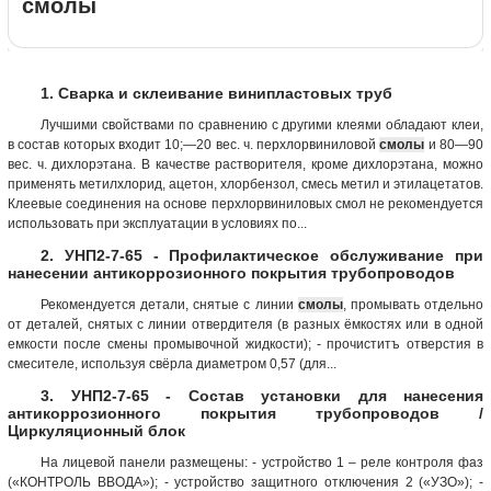
смолы
1. Сварка и склеивание винипластовых труб
Лучшими свойствами по сравнению с другими клеями обладают клеи,
в состав которых входит 10;—20 вес. ч. перхлорвиниловой
смолы
и 80—90
вес. ч. дихлорэтана. В качестве растворителя, кроме дихлорэтана, можно
применять метилхлорид, ацетон, хлорбензол, смесь метил и этилацетатов.
Клеевые соединения на основе перхлорвиниловых смол не рекомендуется
использовать при эксплуатации в условиях по...
2. УНП2-7-65 - Профилактическое обслуживание при
нанесении антикоррозионного покрытия трубопроводов
Рекомендуется детали, снятые с линии
смолы
, промывать отдельно
от деталей, снятых с линии отвердителя (в разных ёмкостях или в одной
емкости после смены промывочной жидкости); - прочиститъ отверстия в
смесителе, используя свёрла диаметром 0,57 (для...
3. УНП2-7-65 - Состав установки для нанесения
антикоррозионного покрытия трубопроводов /
Циркуляционный блок
На лицевой панели размещены: - устройство 1 – реле контроля фаз
(«КОНТРОЛЬ ВВОДА»); - устройство защитного отключения 2 («УЗО»); -