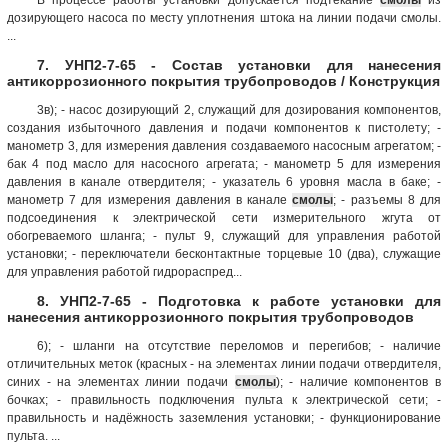
дозирующего насоса по месту уплотнения штока на линии подачи смолы.
...
7. УНП2-7-65 - Состав установки для нанесения
антикоррозионного покрытия трубопроводов / Конструкция
3в); - насос дозирующий 2, служащий для дозирования компонентов,
создания избыточного давления и подачи компонентов к пистолету; -
манометр 3, для измерения давления создаваемого насосным агрегатом; -
бак 4 под масло для насосного агрегата; - манометр 5 для измерения
давления в канале отвердителя; - указатель 6 уровня масла в баке; -
манометр 7 для измерения давления в канале
смолы
; - разъемы 8 для
подсоединения к электрической сети измерительного жгута от
обогреваемого шланга; - пульт 9, служащий для управления работой
установки; - переключатели бесконтактные торцевые 10 (два), служащие
для управления работой гидрораспред...
8. УНП2-7-65 - Подготовка к работе установки для
нанесения антикоррозионного покрытия трубопроводов
6); - шланги на отсутствие переломов и перегибов; - наличие
отличительных меток (красных - на элементах линии подачи отвердителя,
синих - на элементах линии подачи
смолы
); - наличие компонентов в
бочках; - правильность подключения пульта к электрической сети; -
правильность и надёжность заземления установки; - функционирование
пульта. ...