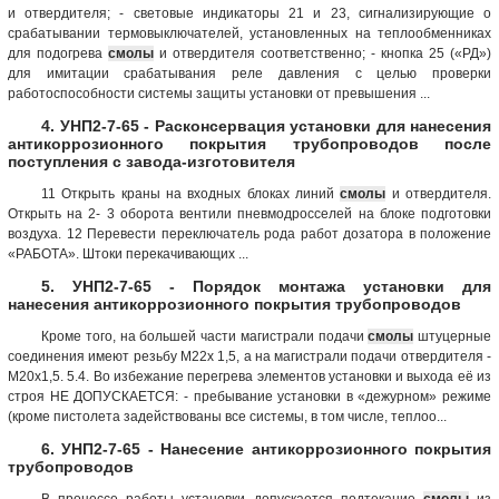
и отвердителя; - световые индикаторы 21 и 23, сигнализирующие о
срабатывании термовыключателей, установленных на теплообменниках
для подогрева
смолы
и отвердителя соответственно; - кнопка 25 («РД»)
для имитации срабатывания реле давления с целью проверки
работоспособности системы защиты установки от превышения ...
4. УНП2-7-65 - Расконсервация установки для нанесения
антикоррозионного покрытия трубопроводов после
поступления с завода-изготовителя
11 Открыть краны на входных блоках линий
смолы
и отвердителя.
Открыть на 2- 3 оборота вентили пневмодросселей на блоке подготовки
воздуха. 12 Перевести переключатель рода работ дозатора в положение
«РАБОТА». Штоки перекачивающих ...
5. УНП2-7-65 - Порядок монтажа установки для
нанесения антикоррозионного покрытия трубопроводов
Кроме того, на большей части магистрали подачи
смолы
штуцерные
соединения имеют резьбу М22х 1,5, а на магистрали подачи отвердителя -
М20х1,5. 5.4. Во избежание перегрева элементов установки и выхода её из
строя НЕ ДОПУСКАЕТСЯ: - пребывание установки в «дежурном» режиме
(кроме пистолета задействованы все системы, в том числе, теплоо...
6. УНП2-7-65 - Нанесение антикоррозионного покрытия
трубопроводов
В процессе работы установки допускается подтекание
смолы
из