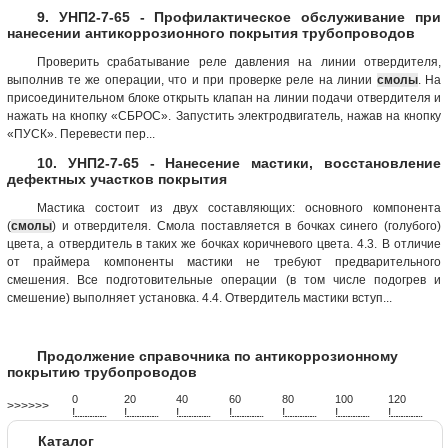
9. УНП2-7-65 - Профилактическое обслуживание при
нанесении антикоррозионного покрытия трубопроводов
Проверить срабатывание реле давления на линии отвердителя,
выполнив те же операции, что и при проверке реле на линии
смолы
. На
присоединительном блоке открыть клапан на линии подачи отвердителя и
нажать на кнопку «СБРОС». Запустить электродвигатель, нажав на кнопку
«ПУСК». Перевести пер...
10. УНП2-7-65 - Нанесение мастики, восстановление
дефектных участков покрытия
Мастика состоит из двух составляющих: основного компонента
(
смолы
) и отвердителя. Смола поставляется в бочках синего (голубого)
цвета, а отвердитель в таких же бочках коричневого цвета. 4.3. В отличие
от праймера компоненты мастики не требуют предварительного
смешения. Все подготовительные операции (в том числе подогрев и
смешение) выполняет установка. 4.4. Отвердитель мастики вступ...
Продолжение справочника по антикоррозионному
покрытию трубопроводов
0
20
40
60
80
100
120
>>>>>>
!
.
.
.
.
.
.
.
.
.
.
.
.
.
.
.
.
.
.
.
!
.
.
.
.
.
.
.
.
.
.
.
.
.
.
.
.
.
.
.
!
.
.
.
.
.
.
.
.
.
.
.
.
.
.
.
.
.
.
.
!
.
.
.
.
.
.
.
.
.
.
.
.
.
.
.
.
.
.
.
!
.
.
.
.
.
.
.
.
.
.
.
.
.
.
.
.
.
.
.
!
.
.
.
.
.
.
.
.
.
.
.
.
.
.
.
.
.
.
.
!
.
.
.
.
.
.
.
.
.
.
.
.
.
.
.
.
.
.
.
Каталог