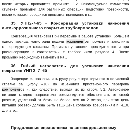
после которых проводится промывка. 1.2. Рекомендуемое количество
ступеней промывки для различных операций подготовки поверхности,
после которых проводится промывка, приведено в т...
35. УНП2-7-65 - Консервация установки нанесения
антикоррозионного покрытия трубопроводов
Консервация установки При перерыве в работе установки, большем
одного месяца, магистрали подачи
компонент
ов промыть и заполнить
консервирующим составом. Промывка установки проводится как и при
расконсервации в соответствии с требованиями раздела 4. После
промывки необходимо заменить в ма...
36. Гибкий нагреватель для установки нанесения
покрытия УНП 2–7–65
Запрещается поворачивать ручку регулятора термостата по часовой
стрелке за цифру «10» во избежания пристеночного перегрева
компонент
ов и, как следствие, выхода их из строя. 5.2. Автономное
питании каждого нагревателя рекомендуется обеспечивать от своей
розетки, удаленной от бочки не более, чем на 2 метра, при этом цепь
питания розеток должна быть защищена согласно требованиям п. 4.10.
Для это...
Продолжение справочника по антикоррозионному