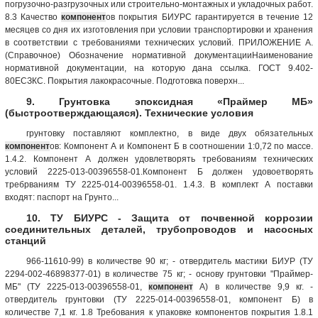
погрузочно-разгрузочных или строительно-монтажных и укладочных работ.
8.3 Качество
компонент
ов покрытия БИУРС гарантируется в течение 12
месяцев со дня их изготовления при условии транспортировки и хранения
в соответствии с требованиями технических условий. ПРИЛОЖЕНИЕ А.
(Справочное) Обозначение нормативной документацииНаименование
нормативной документации, на которую дана ссылка. ГОСТ 9.402-
80ЕСЗКС. Покрытия лакокрасочные. Подготовка поверхн...
9. Грунтовка эпоксидная «Праймер МБ»
(быстроотверждающаяся). Технические условия
грунтовку поставляют комплектно, в виде двух обязательных
компонент
ов: Компонент А и Компонент Б в соотношении 1:0,72 по массе.
1.4.2. Компонент А должен удовлетворять требованиям технических
условий 2225-013-00396558-01.Компонент Б должен удовоетворять
требрваниям ТУ 2225-014-00396558-01. 1.4.3. В комплект А поставки
входят: паспорт на Грунто...
10. ТУ БИУРС - Защита от почвенной коррозии
соединительных деталей, трубопроводов и насосных
станций
966-11610-99) в количестве 90 кг; - отвердитель мастики БИУР (ТУ
2294-002-46898377-01) в количестве 75 кг; - основу грунтовки "Праймер-
МБ" (ТУ 2225-013-00396558-01,
компонент
А) в количестве 9,9 кг. -
отвердитель грунтовки (ТУ 2225-014-00396558-01, компонент Б) в
количестве 7,1 кг. 1.8 Требования к упаковке компонентов покрытия 1.8.1