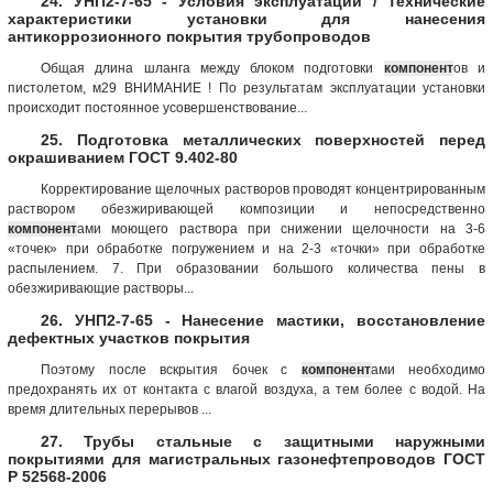
24. УНП2-7-65 - Условия эксплуатации / Технические
характеристики установки для нанесения
антикоррозионного покрытия трубопроводов
Общая длина шланга между блоком подготовки
компонент
ов и
пистолетом, м29 ВНИМАНИЕ ! По результатам эксплуатации установки
происходит постоянное усовершенствование...
25. Подготовка металлических поверхностей перед
окрашиванием ГОСТ 9.402-80
Корректирование щелочных растворов проводят концентрированным
раствором обезжиривающей композиции и непосредственно
компонент
ами моющего раствора при снижении щелочности на 3-6
«точек» при обработке погружением и на 2-3 «точки» при обработке
распылением. 7. При образовании большого количества пены в
обезжиривающие растворы...
26. УНП2-7-65 - Нанесение мастики, восстановление
дефектных участков покрытия
Поэтому после вскрытия бочек с
компонент
ами необходимо
предохранять их от контакта с влагой воздуха, а тем более с водой. На
время длительных перерывов ...
27. Трубы стальные с защитными наружными
покрытиями для магистральных газонефтепроводов ГОСТ
Р 52568-2006