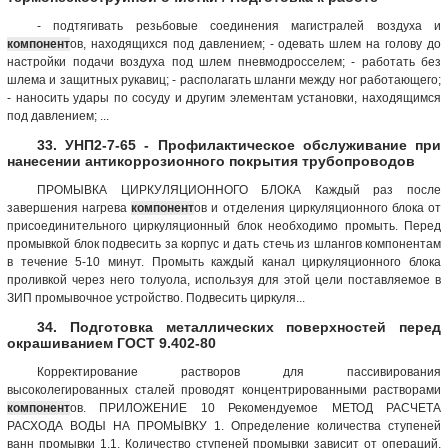
- подтягивать резьбовые соединения магистралей воздуха и
компонент
ов, находящихся под давлением; - одевать шлем на голову до
настройки подачи воздуха под шлем пневмодросселем; - работать без
шлема и защитных рукавиц; - располагать шланги между ног работающего;
- наносить удары по сосуду и другим элементам установки, находящимся
под давлением; ...
33. УНП2-7-65 - Профилактическое обслуживание при
нанесении антикоррозионного покрытия трубопроводов
ПРОМЫВКА ЦИРКУЛЯЦИОННОГО БЛОКА Каждый раз после
завершения нагрева
компонент
ов и отделения циркуляционного блока от
присоединительного циркуляционный блок необходимо промыть. Перед
промывкой блок подвесить за корпус и дать стечь из шлангов компонентам
в течение 5-10 минут. Промыть каждый канал циркуляционного блока
проливкой через него толуола, используя для этой цели поставляемое в
ЗИП промывочное устройство. Подвесить циркуля...
34. Подготовка металлических поверхностей перед
окрашиванием ГОСТ 9.402-80
Корректирование растворов для пассивирования
высоколегированных стaлей проводят концентрированными растворами
компонент
ов. ПРИЛОЖЕНИЕ 10 Рекомендуемое МЕТОД РАСЧЕТА
РАСХОДА ВОДЫ НА ПРОМЫВКУ 1. Определение количества ступеней
ванн промывки 1.1. Количество ступеней промывки зависит от операций,