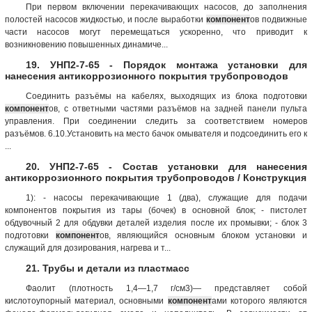
При первом включении перекачивающих насосов, до заполнения
полостей насосов жидкостью, и после выработки
компонент
ов подвижные
части насосов могут перемещаться ускоренно, что приводит к
возникновению повышенных динамиче...
19. УНП2-7-65 - Порядок монтажа установки для
нанесения антикоррозионного покрытия трубопроводов
Соединить разъёмы на кабелях, выходящих из блока подготовки
компонент
ов, с ответными частями разъёмов на задней панели пульта
управления. При соединении следить за соответствием номеров
разъёмов. 6.10.Установить на место бачок омывателя и подсоединить его к
...
20. УНП2-7-65 - Состав установки для нанесения
антикоррозионного покрытия трубопроводов / Конструкция
1): - насосы перекачивающие 1 (два), служащие для подачи
компонентов покрытия из тары (бочек) в основной блок; - пистолет
обдувочный 2 для обдувки деталей изделия после их промывки; - блок 3
подготовки
компонент
ов, являющийся основным блоком установки и
служащий для дозирования, нагрева и т...
21. Трубы и детали из пластмасс
Фаолит (плотность 1,4—1,7 г/см3)— представляет собой
кислотоупорный материал, основными
компонент
ами которого являются