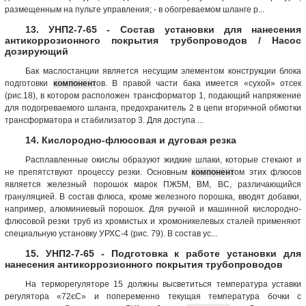
размещенным на пульте управления; - в обогреваемом шланге р...
13. УНП2-7-65 - Состав установки для нанесения
антикоррозионного покрытия трубопроводов / Насос
дозирующий
Бак маслостанции является несущим элементом конструкции блока
подготовки
компонент
ов. В правой части бака имеется «сухой» отсек
(рис.18), в котором расположен трансформатор 1, подающий напряжение
для подогреваемого шланга, предохранитель 2 в цепи вторичной обмотки
трансформатора и стабилизатор 3. Для доступа ...
14. Кислородно-флюсовая и дуговая резка
Расплавленные окислы образуют жидкие шлаки, которые стекают и
не препятствуют процессу резки. Основным
компонент
ом этих флюсов
является железный порошок марок ПЖ5М, ВМ, ВС, различающийся
грануляцией. В состав флюса, кроме железного порошка, вводят добавки,
например, алюминиевый порошок. Для ручной и машинной кислородно-
флюсовой резки труб из хромистых и хромоникелевых сталей применяют
специальную установку УРХС-4 (рис. 79). В состав ус...
15. УНП2-7-65 - Подготовка к работе установки для
нанесения антикоррозионного покрытия трубопроводов
На терморегуляторе 15 должны высветиться температура уставки
регулятора «72єС» и попеременно текущая температура бочки с