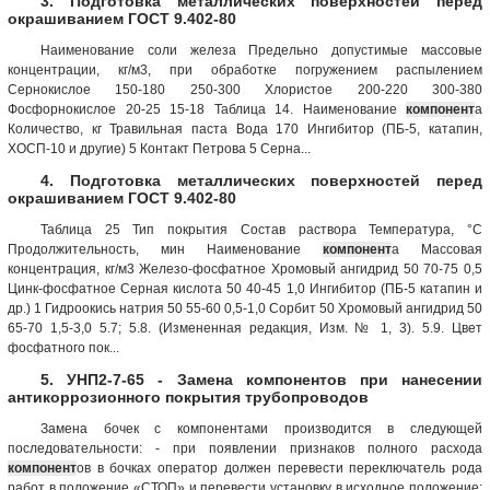
3. Подготовка металлических поверхностей перед
окрашиванием ГОСТ 9.402-80
Наименование соли железа Предельно допустимые массовые
концентрации, кг/м3, при обработке погружением распылением
Сернокислое 150-180 250-300 Хлористое 200-220 300-380
Фосфорнокислое 20-25 15-18 Таблица 14. Наименование
компонент
а
Количество, кг Травильная паста Вода 170 Ингибитор (ПБ-5, катапин,
ХОСП-10 и другие) 5 Контакт Петрова 5 Серна...
4. Подготовка металлических поверхностей перед
окрашиванием ГОСТ 9.402-80
Таблица 25 Тип покрытия Состав раствора Температура, °С
Продолжительность, мин Наименование
компонент
а Массовая
концентрация, кг/м3 Железо-фосфатное Хромовый ангидрид 50 70-75 0,5
Цинк-фосфатное Серная кислота 50 40-45 1,0 Ингибитор (ПБ-5 катапин и
др.) 1 Гидроокись натрия 50 55-60 0,5-1,0 Сорбит 50 Хромовый ангидрид 50
65-70 1,5-3,0 5.7; 5.8. (Измененная редакция, Изм. № 1, 3). 5.9. Цвет
фосфатного пок...
5. УНП2-7-65 - Замена компонентов при нанесении
антикоррозионного покрытия трубопроводов
Замена бочек с компонентами производится в следующей
последовательности: - при появлении признаков полного расхода
компонент
ов в бочках оператор должен перевести переключатель рода
работ в положение «СТОП» и перевести установку в исходное положение;