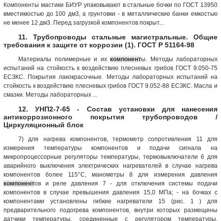
Компоненты мастики БИУР упаковывают в стальные бочки по ГОСТ 13950
вместимостью до 100 дм3, а грунтовки - в металлические банки емкостью
не менее 12 дм3. Перед загрузкой компонентов покрыт...
11. Трубопроводы стальные магистральные. Общие
требования к защите от коррозии (1). ГОСТ Р 51164-98
Материалы полимерные и их
компонент
ы. Методы лабораторных
испытаний на стойкость к воздействию плесневых грибов ГОСТ 9.050-75
ЕСЗКС. Покрытия лакокрасочные. Методы лабораторных испытаний на
стойкость к воздействию плесневых грибов ГОСТ 9.052-88 ЕСЗКС. Масла и
смазки. Методы лабораторных ...
12. УНП2-7-65 - Состав установки для нанесения
антикоррозионного покрытия трубопроводов /
Циркуляционный блок
7) для нагрева компонентов, термометр сопротивления 11 для
измерения температуры компонентов и подачи сигнала на
микропроцессорные регуляторы температуры, термовыключатели 6 для
аварийного выключения электрических нагревателей в случае нагрева
компонентов более 115°С, манометры 8 для измерения давления
компонент
ов и реле давления 7 - для отключения системы подачи
компонентов в случае превышения давления 15,0 МПа; - на бочках с
компонентами установлены гибкие нагреватели 15 (рис. 1 ) для
предварительного подогрева компонентов, внутри которых размещены
датчики температуры, соединенные с регулятором температуры,