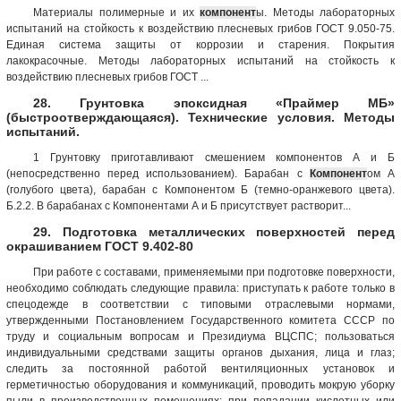
Материалы полимерные и их
компонент
ы. Методы лабораторных
испытаний на стойкость к воздействию плесневых грибов ГОСТ 9.050-75.
Единая система защиты от коррозии и старения. Покрытия
лакокрасочные. Методы лабораторных испытаний на стойкость к
воздействию плесневых грибов ГОСТ ...
28. Грунтовка эпоксидная «Праймер МБ»
(быстроотверждающаяся). Технические условия. Методы
испытаний.
1 Грунтовку приготавливают смешением компонентов А и Б
(непосредственно перед использованием). Барабан с
Компонент
ом А
(голубого цвета), барабан с Компонентом Б (темно-оранжевого цвета).
Б.2.2. В барабанах с Компонентами А и Б присутствует растворит...
29. Подготовка металлических поверхностей перед
окрашиванием ГОСТ 9.402-80
При работе с составами, применяемыми при подготовке поверхности,
необходимо соблюдать следующие правила: приступать к работе только в
спецодежде в соответствии с типовыми отраслевыми нормами,
утвержденными Постановлением Государственного комитета СССР по
труду и социальным вопросам и Президиума ВЦСПС; пользоваться
индивидуальными средствами защиты органов дыхания, лица и глаз;
следить за постоянной работой вентиляционных установок и
герметичностью оборудования и коммуникаций, проводить мокрую уборку
пыли в производственных помещениях; при попадании кислотных или