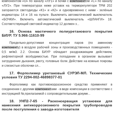
компонентом «О» по каналу «ЛУ1» и бочки с
компонент
ом «С» по каналу
«ЛУ2». При температурах ниже уставок на терморегуляторе ТРМ 202
загораются светодиоды «К1» и «К2» и одновременно с ними - зелёные
индикаторы 14 и 16 на пульте. Выключить автоматический выключатель
«БОЧКИ». Включить автоматический выключатель «ШЛАНГИ» 18.
Соответствующий световой индикатор 12 должен з...
16. Основа мастичного полиуретанового покрытия
БИУР. ТУ 5.966-11610-99
Предельно-допустимая концентрация паров (по аминному
компонент
у) в воздухе рабочей зоны и производственных помещениях -
0,5 мг/м3. 2.2. Основа БИУР обладает раздражающим действием,
рефлекторной возбудимостью. При попадании в организм вызывает
затруднение дыхания, рвоту, головные боли. Действие на кожные покровы
и слизистые оболочки сл...
17. Форполимер уретановый СУРЭЛ-МЛ. Технические
условия ТУ 2294-002-46898377-01
Форполимер как противокорразионное средство применяют в
соединении с другими
компонент
ами - в виде композиции в соответствие с
инструкцией №,прилагаемой с сопроводительными докуме...
18. УНП2-7-65 - Расконсервация установки для
нанесения антикоррозионного покрытия трубопроводов
после поступления с завода-изготовителя