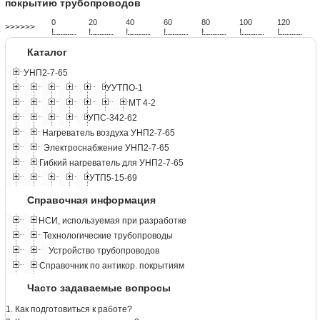
покрытию трубопроводов
0
20
40
60
80
100
120
>>>>>>
!
.
.
.
.
.
.
.
.
.
.
.
.
.
.
.
.
.
.
.
!
.
.
.
.
.
.
.
.
.
.
.
.
.
.
.
.
.
.
.
!
.
.
.
.
.
.
.
.
.
.
.
.
.
.
.
.
.
.
.
!
.
.
.
.
.
.
.
.
.
.
.
.
.
.
.
.
.
.
.
!
.
.
.
.
.
.
.
.
.
.
.
.
.
.
.
.
.
.
.
!
.
.
.
.
.
.
.
.
.
.
.
.
.
.
.
.
.
.
.
!
.
.
.
.
.
.
.
.
.
.
.
.
.
.
.
.
.
.
.
Каталог
УНП2-7-65
УУТПО-1
МТ 4-2
УПС-342-62
Нагреватель воздуха УНП2-7-65
Электроснабжение УНП2-7-65
Гибкий нагреватель для УНП2-7-65
УТП5-15-69
Справочная информация
НСИ, используемая при разработке
Технологические трубопроводы
Устройство трубопроводов
Справочник по антикор. покрытиям
Часто задаваемые вопросы
1. Как подготовиться к работе?