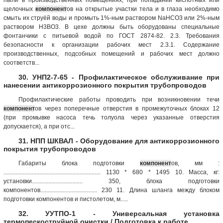
щелочных
компонент
ов на открытые участки тела и в глаза необходимо
смыть их струёй воды и промыть 1%-ным раствором NaHCO3 или 2%-ным
раствором Н3ВО3. В цехе должны быть оборудованы специальные
фонтанчики с питьевой водой по ГОСТ 2874-82. 2.3. Требования
безопасности к организации рабочих мест 2.3.1. Содержание
производственных, подсобных помещений и рабочих мест должно
соответств...
30. УНП2-7-65 - Профилактическое обслуживание при
нанесении антикоррозионного покрытия трубопроводов
Профилактические работы проводить при возникновении течи
компонент
ов через поперечные отверстия в промежуточных блоках 12
(при промывке насоса течь толуола через указанные отверстия
допускается), а при отс...
31. НПП ШКВАЛ - Оборудование для антикоррозионного
покрытия трубопроводов
Габариты блока подготовки
компонент
ов, мм :
................................................................. 1130 * 680 * 1495 10. Масса, кг:
установки.................................. 350, блока подготовки
компонентов...................................... 230 11. Длина шланга между блоком
подготовки компонентов и пистолетом, м.....
32. УУТПО-1 - Универсальная установка
термопескоструйной очистки / Подготовка к работе