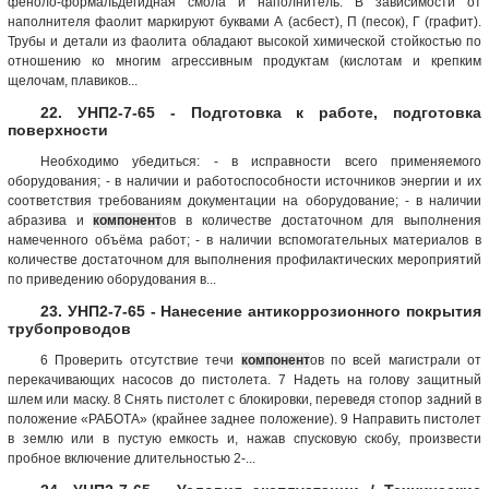
феноло-формальдегидная смола и наполнитель. В зависимости от
наполнителя фаолит маркируют буквами А (асбест), П (песок), Г (графит).
Трубы и детали из фаолита обладают высокой химической стойкостью по
отношению ко многим агрессивным продуктам (кислотам и крепким
щелочам, плавиков...
22. УНП2-7-65 - Подготовка к работе, подготовка
поверхности
Необходимо убедиться: - в исправности всего применяемого
оборудования; - в наличии и работоспособности источников энергии и их
соответствия требованиям документации на оборудование; - в наличии
абразива и
компонент
ов в количестве достаточном для выполнения
намеченного объёма работ; - в наличии вспомогательных материалов в
количестве достаточном для выполнения профилактических мероприятий
по приведению оборудования в...
23. УНП2-7-65 - Нанесение антикоррозионного покрытия
трубопроводов
6 Проверить отсутствие течи
компонент
ов по всей магистрали от
перекачивающих насосов до пистолета. 7 Надеть на голову защитный
шлем или маску. 8 Снять пистолет с блокировки, переведя стопор задний в
положение «РАБОТА» (крайнее заднее положение). 9 Направить пистолет
в землю или в пустую емкость и, нажав спусковую скобу, произвести
пробное включение длительностью 2-...