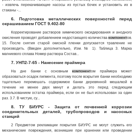
- извлечь перекачивающие насосы из пустых бочек и установить их в
стаканы -...
6. Подготовка металлических поверхностей перед
окрашиванием ГОСТ 9.402-80
Корректирование растворов химического оксидирования и анодного
окисления проводят добавлением недостающего количества
компонент
ов.
15. После снятия старой окисной пленки допускается травление не
производить. (Введен дополнительно, Изм. № 1). Таблица 3. Марка
магниевого сплава Номер раствора Состав...
7. УНП2-7-65 - Нанесение праймера
На дне банки с основным
компонент
ом праймера может
образоваться осадок пигмента, поэтому после вскрытия банки необходимо
тщательно перемешать содержимое банки деревянной мешалкой в
течение не менее двух минут и делать это перед следующим
использованием остатка праймера, если он не был использован за один
раз. 3.7. В чистую, су...
8. ТУ БИУРС - Защита от почвенной коррозии
соединительных деталей, трубопроводов и насосных
станций
2 Предметом рекламации покрытия БИУРС не могут служить его
механические повреждения, возникшие при хранении или проведении