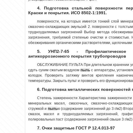
4. Подготовка стальной поверхности пер
Краски и покрытия. ИСО 8502-1:1991.
поверхности, на которых имеется тонкий слой мине
смазочно-охлаждающих эмульсий 2. поверхности с толстым
трудноудаляемых загрязнений Выбор метода обезжирива
загрязнения, требуемой степенью очистки и стоимостью
обезжиривания органическими растворителями, щелочными р
5. УНП2-7-65 - Профилактическое 
антикоррозионного покрытия трубопроводов
ОБСЛУЖИВАНИЕ ПУЛЬТА При длительном хранении уста
сдуть сухим сжатым воздухом
пыль
с аппаратуры, установл
колодок. Проверить затяжку винтов крепления наконечн
температуры. Закрыть пульт и проверить его функционирование
6. Подготовка металлических поверхностей 
Степень зажиренности Характеристика зажиренности 
минеральных масел, смазочных, смазочно-охлаждающи
стружкой и
пыль
ю (содержание загрязнений до 3 г/м2) Вто
смазок, масел и трудноудаляемых загрязнений, граф
полировальных паст (содержание загрязнений свыше 3 г/м2) 
7. Очки защитные ГОСТ Р 12.4.013-97