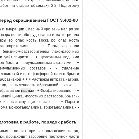
бот на старых объектах). 2.2. Подготовку
перед окрашиванием ГОСТ 9.402-80
и вибра ции Опас ный уро вень нап ря же
оверх ности обо рудо вания и ма те ри ала
зры во опас ность Пожа ро опас ность
растворителями - - + Пары, аэрозоли
бензином-растворителем лакокрасочных
ли уайт-спирита + + щелочными водными
, брызги - - эмульсионными составами - - +
эмульсионных составов - - Удаление
 плавиковой и ортофосфорной кислот брызги
-абразивной + + + Растворы нитрата натрия,
ома, запыленность абразивной пылью - -
 абразивной
пыль
ю - + Фосфатирование - - +
ений цинка, кислотных растворов, брызг - -
х и пассивирующих составов - - + Пары и
рома моноэтаноламина, триэтаноламина - -
одготовка к работе, порядок работы
ым, так как при использовании песка,
ки, происходит засорение проточной части