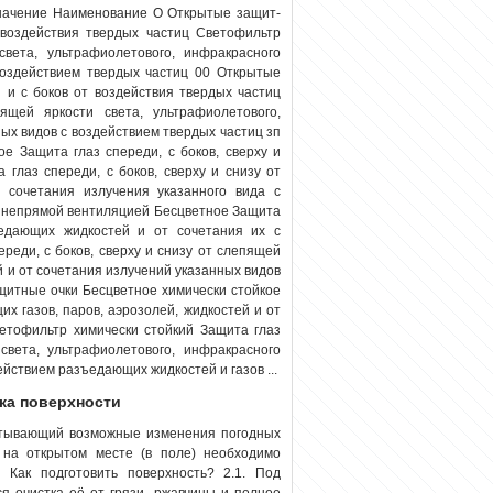
на­чение Наименование О Открытые защит­
 воздействия твердых частиц Светофильтр
вета, ультрафиолетового, инфракрасного
воздействием твердых частиц 00 Открытые
 и с боков от воздействия твердых частиц
щей яркости света, ультрафиолетового,
ых видов с воздействием твердых частиц зп
е Защита глаз спереди, с боков, сверху и
глаз спереди, с боков, сверху и снизу от
 сочетания излучения указанного вида с
с непря­мой вентиляцией Бесцветное Защита
ъедающих жидкостей и от сочетания их с
реди, с боков, сверху и снизу от слепящей
й и от сочетания излучений указанных видов
щитные очки Бесцветное хими­чески стойкое
их газов, паров, аэрозолей, жидкостей и от
етофильтр хи­мически стойкий Защита глаз
света, ультрафиолетового, инфракрасного
ействием разъедающих жидкостей и газов ...
вка поверхности
итывающий возможные изменения погодных
е на открытом месте (в поле) необходимо
 Как подготовить поверхность? 2.1. Под
я очистка её от грязи, ржавчины и полное