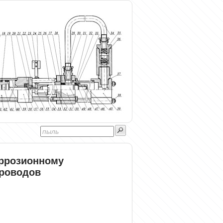
оррозионному
роводов