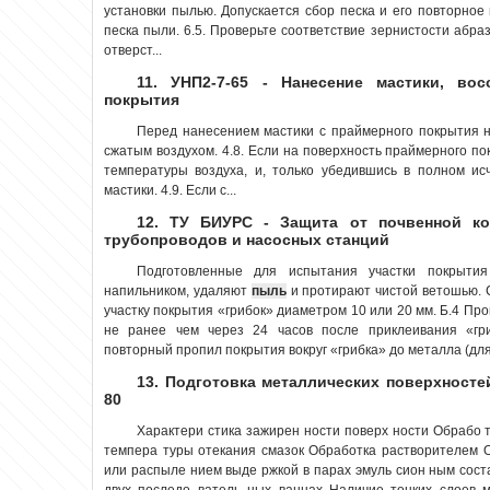
установки пылью. Допускается сбор песка и его повторное
песка пыли. 6.5. Проверьте соответствие зернистости абр
отверст...
11. УНП2-7-65 - Нанесение мастики, вос
покрытия
Перед нанесением мастики с праймерного покрытия 
сжатым воздухом. 4.8. Если на поверхность праймерного п
температуры воздуха, и, только убедившись в полном ис
мастики. 4.9. Если с...
12. ТУ БИУРС - Защита от почвенной ко
трубопроводов и насосных станций
Подготовленные для испытания участки покрыти
напильником, удаляют
пыль
и протирают чистой ветошью. 
участку покрытия «грибок» диаметром 10 или 20 мм. Б.4 П
не ранее чем через 24 часов после приклеивания «гр
повторный пропил покрытия вокруг «грибка» до металла (для 
13. Подготовка металлических поверхносте
80
Характери стика зажирен ности поверх ности Обрабо т
темпера туры отекания смазок Обработка растворителем 
или распыле нием выде ржкой в парах эмуль сион ным сост
двух последо ватель ных ваннах Наличие тонких слоев 