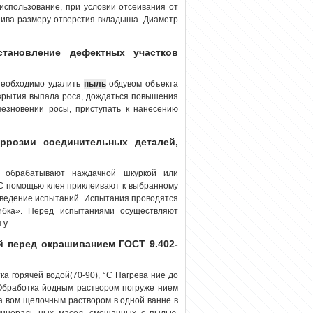
 использование, при условии отсеивания от
азива размеру отверстия вкладыша. Диаметр
становление дефектных участков
необходимо удалить
пыль
обдувом объекта
окрытия выпала роса, дождаться повышения
чезновении росы, приступать к нанесению
ррозии соединительных деталей,
я обрабатывают наждачной шкуркой или
С помощью клея приклеивают к выбранному
роведение испытаний. Испытания проводятся
ибка». Перед испытаниями осуществляют
у...
й перед окрашиванием ГОСТ 9.402-
ка горячей водой(70-90), °С Нагрева ние до
Обработка йодным раствором погруже нием
а вом щелочным раствором в одной ванне в
минераль ных масел, смешанных с пылью,