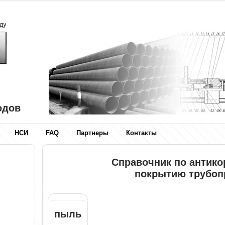
одов
НСИ
FAQ
Партнеры
Контакты
Справочник по антик
покрытию трубоп
пыль