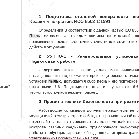
1. Подготовка стальной поверхности пер
Краски и покрытия. ИСО 8502-1:1991.
Определения В соответствии с данной частью ISO 850
Пыль
: оставленные твердые частицы на стальной пове
появившиеся после пескоструйной очистки или другого подг
действия окружающ...
2. УУТПО-1 - Универсальная установка
Подготовка к работе
Содержание пыли в песке должно быть минимальн
насыщенного пылью, снижается производительность очист
установки
пыль
ю. Допускается сбор песка и его повторное
песка пыли. 6.6. Подсоедините шланги к установке. 6.6
рытия?
термопескоструйном режиме подсое...
3. Правила техники безопасности при резке
Работающие со свинцом должны периодически не р
медицинский осмотр и строго соблюдать правила личной гиг
после работы, надевать респираторы во время работы, пр
контроле сварных соединений трубопроводов радиогра
работы, требующим строгого соблюдения санитарных прав
утвержденных Госсанинспекцией 7 фе...