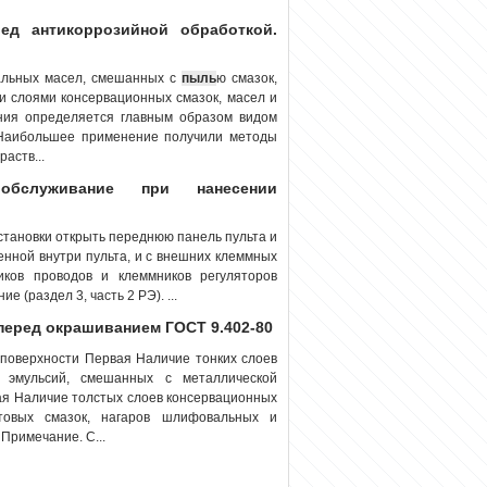
ед антикоррозийной обработкой.
ральных масел, смешанных с
пыль
ю смазок,
и слоями консервационных смазок, масел и
ния определяется главным образом видом
. Наибольшее применение получили методы
аств...
обслуживание при нанесении
новки открыть переднюю панель пульта и
енной внутри пульта, и с внешних клеммных
иков проводов и клеммников регуляторов
 (раздел 3, часть 2 РЭ). ...
перед окрашиванием ГОСТ 9.402-80
поверхности Первая Наличие тонких слоев
х эмульсий, смешанных с металлической
рая Наличие толстых слоев консервационных
итовых смазок, нагаров шлифовальных и
Примечание. С...