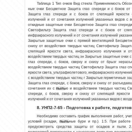
Таблица 1 Тип очков Вид стекла Применяемость Обоз
ные очки Бесцветное Защита глаз спереди и с боков от
Защита глаз спереди и с боков от слепящей яркости с
излучений и от сочетания излучений указанных видов с 
откид­ные защитные очки Бесцветное Защита глаз спереди
Светофильтр Защита глаз спереди и с боков от слепя
инфракрасного излучений и от сочетания излучений указанн
Закрытые защит­ные очки с прямой вентиляцией Бесцветно
снизу от воздействия твердых частиц Светофильтр Защита 
слепящей яркости света, инфракрасного излучения и от
воздействием твердых частиц зн Закрытые защит­ные очки 
глаз спереди, с боков, сверху и снизу от брызг нераз
воздействием твердых частиц Светофильтр Защита глаз спе
яркости света, ультрафиолетового, инфракрасного излучени
с воздействием твердых частиц г Закрытые герме­тичные за
Защита глаз спереди, с боков, сверху и снизу от разъедающ
сочетания их с
пыль
ю и воздействием твердых частиц Св
спереди, с боков, сверху и снизу от слепящей яркости 
излучений и от сочетания излучений указанных видов с возд
8. УНП2-7-65 - Подготовка к работе, подгото
Необходимо составить график выполнения работ, уч
условий (осадки,
пыль
ные бури и пр.). 1.5. При работ
предусмотреть средства защиты от осадков и пыли. 2.
подготовкой поверхности к нанесению покрытия понимаетс