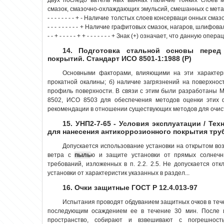
смазок, смазочно-охлаждающих эмульсий, смешанных с мета
- - - - - - - - + - Наличие толстых слоев консерваци онных смазок и мас
- - - - - - - - - + Наличие графитовых смазок, нагаров, шлифовал
- - + - - - - - + + - - - - - - - + Знак (+) означает, что данную опер
14. Подготовка стальной основы перед
покрытий. Стандарт ИСО 8501-1:1988 (Р)
Основными факторами, влияющими на эти характери
прокатной окалины; б) наличие загрязнений на поверхнос
профиль поверхности. В связи с этим были разработаны
8502, ИСО 8503 для обеспечения методов оценки этих 
рекомендации в отношении существующих методов для очистк
15. УНП2-7-65 - Условия эксплуатации / Те
для нанесения антикоррозионного покрытия тр
Допускается использование установки на открытом во
ветра с
пыль
ю и защите установки от прямых солнечн
требований, изложенных в п. 2.2. 2.5. Не допускается от
установки от характеристик указанных в раздел...
16. Очки защитные ГОСТ Р 12.4.013-97
Испытания проводят обдуванием защитных очков в теч
последующим осаждением ее в течение 30 мин. После
пространство, собирают и взвешивают с погрешнос