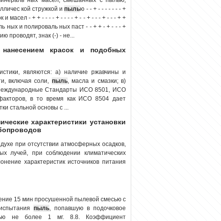
лличес кой стружкой и
пыль
ю - - + - - - - - - - +
ел - + + - - - - + - - - - + - - + - - - + - - - + +
ь ных и полироваль ных паст - - + + - + - - - +
ацию проводят, знак (-) - не...
 нанесением красок и подобных
стики, являются: а) наличие ржавчины и
ти, включая соли,
пыль
, масла и смазки; в)
 Международные Стандарты ИСО 8501, ИСО
факторов, в то время как ИСО 8504 дает
и стальной основы с ...
хнические характеристики установки
убопроводов
здухе при отсутствии атмосферных осадков,
ых лучей, при соблюдении климатических
клонение характеристик источников питания
ение 15 мин просушенной пылевой смесью с
 испытания
пыль
, попавшую в подочковое
тью не более 1 мг. 8.8. Коэффициент