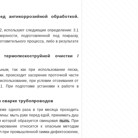
ед антикоррозийной обработкой.
2, используют следующие определение: 3.1
рхности, подготовленной под покраску,
отовительного процесса, либо в результате
 термопескоструйной очистки /
ым, так как при использовании песка,
ки, происходит засорение проточной части
 использование, при условии отсеивания от
.1. При подготовке установки к работе в
 и сварке трубопроводов
еже одного раза в три месяца проходить
иены: мыть руки перед едой, принимать душ
и которой образуется свинцовая
пыль
. При
фирование относится к опасным методам
ил при промышленной гамма-дефектоскопии,