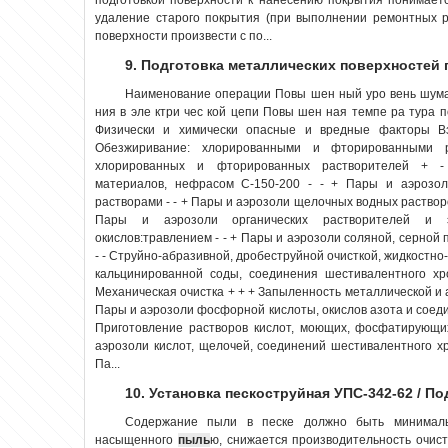
удаление старого покрытия (при выполнении ремонтных ра
поверхности произвести с по...
9. Подготовка металлических поверхностей 
Наименование операции Повы шен ный уро вень шума 
ния в эле ктри чес кой цепи Повы шен ная темпе ра тура п
Физически и химически опасные и вредные факторы В
Обезжиривание: хлорированными и фторированными 
хлорированных и фторированных растворителей + - 
материалов, нефрасом С-150-200 - - + Пары и аэрозо
растворами - - + Пары и аэрозоли щелочных водных растворов
Пары и аэрозоли органических растворителей и 
окислов:травлением - - + Пары и аэрозоли соляной, серной
- - Струйно-абразивной, дробеструйной очисткой, жидкостно
кальцинированной соды, соединения шестивалентного хр
Механическая очистка + + + Запыленность металлической и
Пары и аэрозоли фосфорной кислоты, окислов азота и соедин
Приготовление растворов кислот, моющих, фосфатирующи
аэрозоли кислот, щелочей, соединений шестивалентного х
Па...
10. Установка пескоструйная УПС-342-62 / П
Содержание пыли в песке должно быть минимальн
насыщенного
пыль
ю, снижается производительность очист