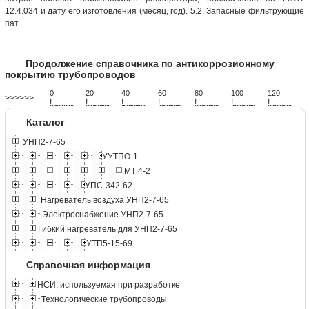
12.4.034 и дату его изготовления (месяц, год). 5.2. Запасные фильтрующие
пат...
Продолжение справочника по антикоррозионному
покрытию трубопроводов
0
20
40
60
80
100
120
>>>>>>
!
.
.
.
.
.
.
.
.
.
.
.
.
.
.
.
.
.
.
.
!
.
.
.
.
.
.
.
.
.
.
.
.
.
.
.
.
.
.
.
!
.
.
.
.
.
.
.
.
.
.
.
.
.
.
.
.
.
.
.
!
.
.
.
.
.
.
.
.
.
.
.
.
.
.
.
.
.
.
.
!
.
.
.
.
.
.
.
.
.
.
.
.
.
.
.
.
.
.
.
!
.
.
.
.
.
.
.
.
.
.
.
.
.
.
.
.
.
.
.
!
.
.
.
.
.
.
.
.
.
.
.
.
.
.
.
.
.
.
.
Каталог
УНП2-7-65
УУТПО-1
МТ 4-2
УПС-342-62
Нагреватель воздуха УНП2-7-65
Электроснабжение УНП2-7-65
Гибкий нагреватель для УНП2-7-65
УТП5-15-69
Справочная информация
НСИ, используемая при разработке
Технологические трубопроводы