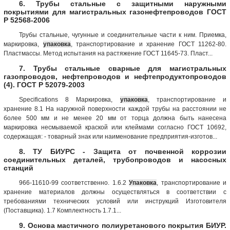
6. Трубы стальные с защитными наружными
покрытиями для магистральных газонефтепроводов ГОСТ
Р 52568-2006
Трубы стальные, чугунные и соединительные части к ним. Приемка,
маркировка,
упаковка
, транспортирование и хранение ГОСТ 11262-80.
Пластмассы. Метод испытания на растяжение ГОСТ 11645-73. Пласт...
7. Трубы стальные сварные для магистральных
газопроводов, нефтепроводов и нефтепродуктопроводов
(4). ГОСТ Р 52079-2003
Specifications 8 Маркировка,
упаковка
, транспортирование и
хранение 8.1 На наружной поверхности каждой трубы на расстоянии не
более 500 мм и не менее 20 мм от торца должна быть нанесена
маркировка несмываемой краской или клеймами согласно ГОСТ 10692,
содержащая: - товарный знак или наименование предприятия-изготов...
8. ТУ БИУРС - Защита от почвенной коррозии
соединительных деталей, трубопроводов и насосных
станций
966-11610-99 соответственно. 1.6.2
Упаковка
, транспортирование и
хранение материалов должны осуществляться в соответствии с
требованиями технических условий или инструкций Изготовителя
(Поставщика). 1.7 Комплектность 1.7.1...
9. Основа мастичного полиуретанового покрытия БИУР.