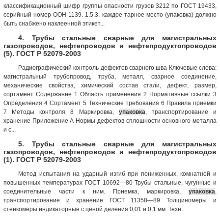
классификационный шифр группы опасности грузов 3212 по ГОСТ 19433,
серийный номер ООН 1139. 1.5.3. каждое тарное место (упаковка) должно
быть снабжено наклеенной этикет...
4. Трубы стальные сварные для магистральных
газопроводов, нефтепроводов и нефтепродуктопроводов
(5). ГОСТ Р 52079-2003
Радиографический контроль дефектов сварного шва Ключевые слова:
магистральный трубопровод, труба, металл, сварное соединение,
механические свойства, химический состав стали, дефект, размер,
сортамент Содержание 1 Область применения 2 Нормативные ссылки 3
Определения 4 Сортамент 5 Технические требования 6 Правила приемки
7 Методы контроля 8 Маркировка,
упаковка
, транспортирование и
хранение Приложение А Нормы дефектов сплошности основного металла
и с...
5. Трубы стальные сварные для магистральных
газопроводов, нефтепроводов и нефтепродуктопроводов
(1). ГОСТ Р 52079-2003
Метод испытания на ударный изгиб при пониженных, комнатной и
повышенных температурах ГОСТ 10692—80 Трубы стальные, чугунные и
соединительные части к ним. Приемка, маркировка,
упаковка
,
транспортирование и хранение ГОСТ 11358—89 Толщиномеры и
стенкомеры индикаторные с ценой деления 0,01 и 0,1 мм. Техн...