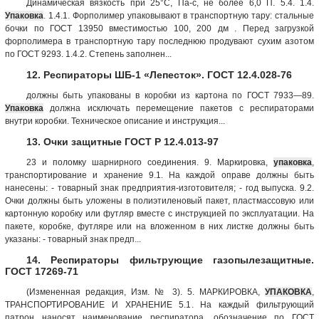
Динамическая вязкость при 25°С, Па-с, не более 6,0 П. 5.4. 1.4.
Упаковка
. 1.4.1. Форполимер упаковывают в транспортную тару: стальные
бочки по ГОСТ 13950 вместимостью 100, 200 дм . Перед загрузкой
форполимера в транспортную тару последнюю продувают сухим азотом
по ГОСТ 9293. 1.4.2. Степень заполнен...
12. Респираторы ШБ-1 «Лепесток». ГОСТ 12.4.028-76
должны быть упакованы в коробки из картона по ГОСТ 7933—89.
Упаковка
должна исключать перемещение пакетов с респираторами
внутри коробки. Техническое описание и инструкция...
13. Очки защитные ГОСТ Р 12.4.013-97
23 и поломку шарнирного соединения. 9. Маркировка,
упаковка
,
транспортирование и хранение 9.1. На каждой оправе должны быть
нанесены: - товарный знак предприятия-изготовителя; - год выпуска. 9.2.
Очки должны быть уложены в полиэтиленовый пакет, пластмассовую или
картонную коробку или футляр вместе с инструкцией по эксплуатации. На
пакете, коробке, футляре или на вложенном в них листке должны быть
указаны: - товарный знак предп...
14. Респираторы фильтрующие газопылезащитные.
ГОСТ 17269-71
(Измененная редакция, Изм. № 3). 5. МАРКИРОВКА,
УПАКОВКА
,
ТРАНСПОРТИРОВАНИЕ И ХРАНЕНИЕ 5.1. На каждый фильтрующий
патрон наносят наименование респиратора, обозначение по ГОСТ