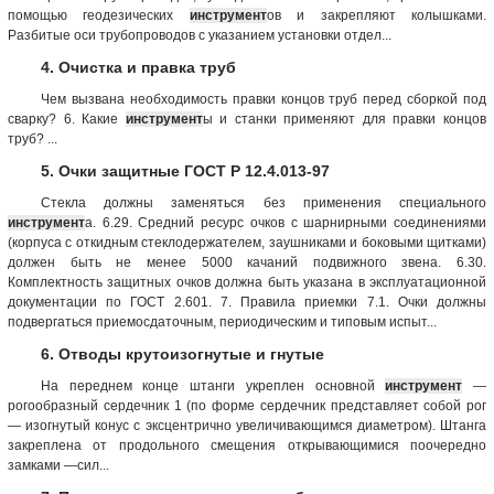
помощью геодезических
инструмент
ов и закрепляют колышками.
Разбитые оси трубопроводов с указанием установки отдел...
4. Очистка и правка труб
Чем вызвана необходимость правки концов труб перед сборкой под
сварку? 6. Какие
инструмент
ы и станки применяют для правки концов
труб? ...
5. Очки защитные ГОСТ Р 12.4.013-97
Стекла должны заменяться без применения специального
инструмент
а. 6.29. Средний ресурс очков с шарнирными соединениями
(корпуса с откидным стеклодержателем, заушниками и боковыми щитками)
должен быть не менее 5000 качаний подвижного звена. 6.30.
Комплектность защитных очков должна быть указана в эксплуатационной
документации по ГОСТ 2.601. 7. Правила приемки 7.1. Очки должны
подвергаться приемосдаточным, периодическим и типовым испыт...
6. Отводы крутоизогнутые и гнутые
На переднем конце штанги укреплен основной
инструмент
—
рогообразный сердечник 1 (по форме сердечник представляет собой рог
— изогнутый конус с эксцентрично увеличивающимся диаметром). Штанга
закреплена от продольного смещения открывающимися поочередно
замками —сил...