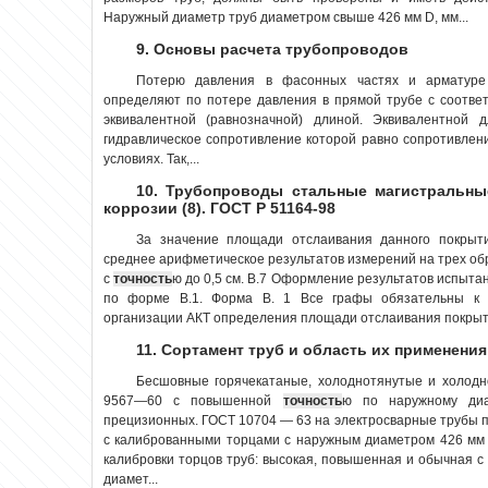
Наружный диаметр труб диаметром свыше 426 мм D, мм...
9. Основы расчета трубопроводов
Потерю давления в фасонных частях и арматуре
определяют по потере давления в прямой трубе с соотве
эквивалентной (равнозначной) длиной. Эквивалентной 
гидравлическое сопротивление которой равно сопротивлен
условиях. Так,...
10. Трубопроводы стальные магистральны
коррозии (8). ГОСТ Р 51164-98
За значение площади отслаивания данного покрыт
среднее арифметическое результатов измерений на трех об
с
точность
ю до 0,5 см. В.7 Оформление результатов испыта
по форме В.1. Форма B. 1 Все графы обязательны к
организации АКТ определения площади отслаивания покрыти
11. Сортамент труб и область их применения
Бесшовные горячекатаные, холоднотянутые и холодн
9567—60 с повышенной
точность
ю по наружному диа
прецизионных. ГОСТ 10704 — 63 на электросварные трубы п
с калиброванными торцами с наружным диаметром 426 мм 
калибровки торцов труб: высокая, повышенная и обычная 
диамет...