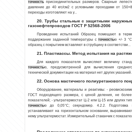
точность
присоединительных размеров. Сварные лепестк
давление до 40 кгс/см2 с условными проходами от 150×
переходы изготовляют на у...
20. Трубы стальные с защитными наружны
газонефтепроводов ГОСТ Р 52568-2006
Проведение испытаний Образец помещают в термо
поддержание заданной температуры с
точность
ю +/- 3 °
образец с покрытием вставляют в струбцину в соответстви...
21. Пластмассы. Метод испытания на растяж
Для каждого показателя вычисляют величину стан
точность
ю, предусмотренной для вычисления среднего
технической документации на материал нет других указаний. 4
22. Основа мастичного полиуретанового покр
Оборудование, материалы и реактивы: - реовискозим
ГОСТ подходящего размера, с ценой деления, не более
показателей; - ультратермостат Ц-2 или Ц-15 или других т
точность
ю до 0,05°С; секундомер. 4.2.2. Подготовка
устанавливают на горизонтальном основании, выравниваю
нему ультратермостат. Измерительный стаканчик с показател