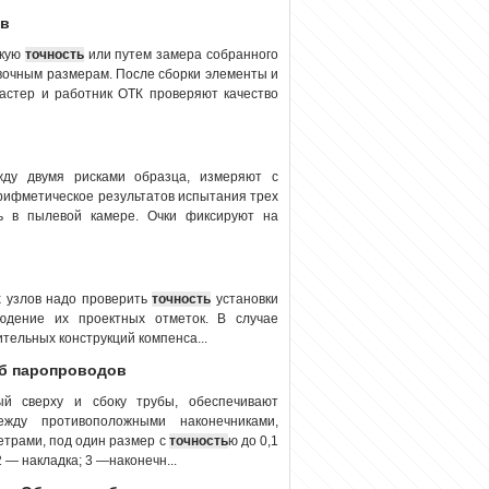
ов
скую
точность
или путем замера собранного
овочным размерам. После сборки элементы и
мастер и работник ОТК проверяют качество
жду двумя рисками образца, измеряют с
арифметическое результатов испытания трех
ть в пылевой камере. Очки фиксируют на
х узлов надо проверить
точность
установки
юдение их проектных отметок. В случае
тельных конструкций компенса...
уб паропроводов
ый сверху и сбоку трубы, обеспечивают
жду противоположными наконечниками,
трами, под один размер с
точность
ю до 0,1
2 — накладка; 3 —наконечн...