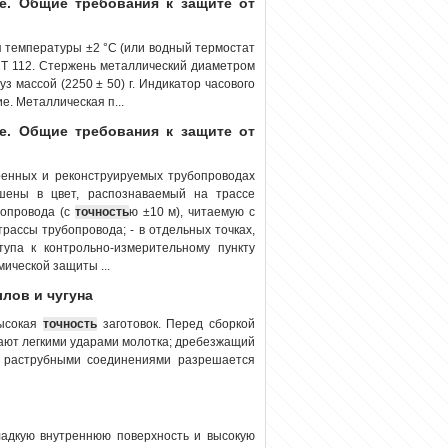
е. Общие требования к защите от
 температуры ±2 °С (или водный термостат
СТ 112. Стержень металлический диаметром
уз массой (2250 ± 50) г. Индикатор часового
е. Металлическая п...
е. Общие требования к защите от
оенных и реконструируемых трубопроводах
шены в цвет, распознаваемый на трассе
бопровода (с
точность
ю ±10 м), читаемую с
рассы трубопровода; - в отдельных точках,
упа к контрольно-измерительному пункту
ической защиты ...
лов и чугуна
высокая
точность
заготовок. Перед сборкой
ают легкими ударами молотка; дребезжащий
с раструбными соединениями разрешается
адкую внутреннюю поверхность и высокую