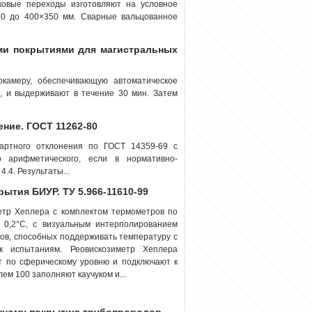
овые переходы изготовляют на условное
80 до 400×350 мм. Сварные вальцованное
ми покрытиями для магистральных
камеру, обеспечивающую автоматическое
C, и выдерживают в течение 30 мин. Затем
ение. ГОСТ 11262-80
дартного отклонения по ГОСТ 14359-69 с
 арифметического, если в нормативно-
.4. Результаты...
ытия БИУР. ТУ 5.966-11610-99
етр Хеплера с комплектом термометров по
 0,2°С, с визуальным интерполированием
ипов, способных поддерживать температуру с
 к испытаниям. Реовискозиметр Хеплера
т по сферическому уровню и подключают к
ем 100 заполняют каучуком и...