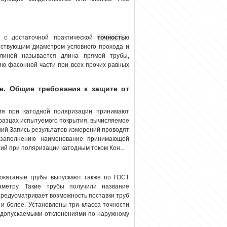
 с достаточной практической
точность
ю
тствующим диаметром условного прохода и
длиной называется длина прямой трубы,
ию фасонной части при всех прочих равных
е. Общие требования к защите от
ия при катодной поляризации принимают
разцах испытуемого покрытия, вычисляемое
ний Запись результатов измерений проводят
 заполнению наименование принимающей
й при поляризации катодным током Кон...
окатаные трубы выпускают также по ГОСТ
метру. Такие трубы получили название
редусматривает возможность поставки труб
и более. Установлены три класса точности
с допускаемыми отклонениями по наружному