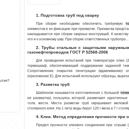
1. Подготовка труб под сварку
При сборке необходимо обеспечить требуемую
т
элементов и их фиксацию при прихватке. Прихватка предста
накладывается при сборке сварных конструкций. К качеств
что и к основному шву. При сборке ответственных трубопро...
2. Трубы стальные с защитными наружным
газонефтепроводов ГОСТ Р 52568-2006
Для проведения испытаний при температуре плюс (20 
термошкаф, обеспечивающий поддержание заданной те
Сопротивление покрытия пенетрации (вдавливанию) 
(приложение Е). Для испытаний используют образцы, вырезан
рытия?
3. Разметка труб
Шаблоном называется изготовленная с большой
точн
ее развертка), пользуясь которой, размечают однотипные
толя, жести. Места разметки труб окрашивают меловой
столярного клея. На 1 литр воды берут 120 г мела и 7 г столя
4. Клеи. Метод определения прочности при 
Предел прочности клеевого соединения при отрыве (