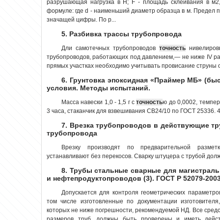
разрушающая нагрузка в Н; F - площадь склеивания в м
формуле: где d - наименьший диаметр образца в м. Предел 
значащей цифры. По р...
5. Разбивка трассы трубопровода
Дли самотечных трубопроводов
точность
нивелировк
трубопроводов, работающих под давлением,— не ниже IV ра
прямых участках необходимо учитывать провисание струны от
6. Грунтовка эпоксидная «Праймер МБ» (бы
условия. Методы испытаний.
Масса навески 1,0 - 1,5 г с
точность
ю до 0,0002, темпер
3 часа, стаканчик для взвешивания СВ24/10 по ГОСТ 25336. 4
7. Врезка трубопроводов в действующие т
трубопровода
Врезку производят по предварительной разм
устанавливают без перекосов. Сварку штуцера с трубой долж
8. Трубы стальные сварные для магистрал
и нефтепродуктопроводов (3). ГОСТ Р 52079-200
Допускается для контроля геометрических параметро
том числе изготовленные по документации изготовител
которых не ниже погрешности, рекомендуемой НД. Все сред
размеров труб, должны быть проверены и иметь дейст