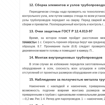
12. Сборка элементов и узлов трубопровод
Периодически стенды надо проверять на технологиче
контрольного узла, или путем замера стенда по всем устан
узлы трубопроводов передают на сварку. Перед сваркой 
сборки и прихватки. Пооперационный контроль и контроль г...
13. Очки защитные ГОСТ Р 12.4.013-97
Время, за которое пламя пройдет расстояние ме
точность
ю 1 с. Скорость горения образца берут как средне
образцов. 8.7. Проникание пыли (6.8) следует проверя
деревянном макете головы и помещают в камеру. П...
14. Монтаж внутрицеховых трубопроводов
В этом случае во избежание переделок заготовленны
оборудования в осях, соосность всех штуцеров и собл
отступлений от проектных размеров оборудования или строи
15. Наблюдение за ползучестью металла тр
Наконечник с накладкой и наконечник, приваренн
возможность подгонки вовремя монтажа размеров ме
приваренными к трубам с одинаковыми номинальными диаме
—0,2 мм. Рис 1-4. Репер для паропроводов. 1 — наконечник; 