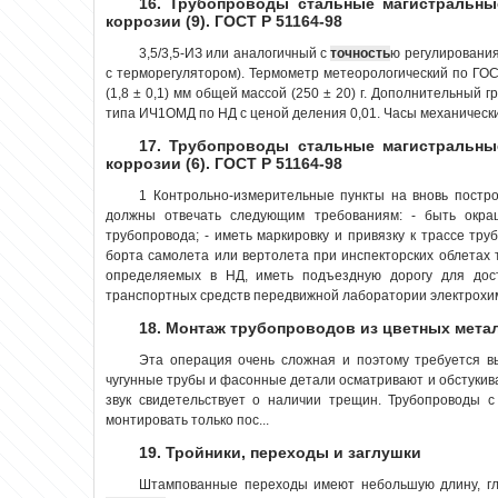
16. Трубопроводы стальные магистральны
коррозии (9). ГОСТ Р 51164-98
3,5/3,5-ИЗ или аналогичный с
точность
ю регулирования
с терморегулятором). Термометр метеорологический по ГО
(1,8 ± 0,1) мм общей массой (250 ± 20) г. Дополнительный гр
типа ИЧ1ОМД по НД с ценой деления 0,01. Часы механически
17. Трубопроводы стальные магистральны
коррозии (6). ГОСТ Р 51164-98
1 Контрольно-измерительные пункты на вновь постр
должны отвечать следующим требованиям: - быть окра
трубопровода; - иметь маркировку и привязку к трассе тру
борта самолета или вертолета при инспекторских облетах т
определяемых в НД, иметь подъездную дорогу для дост
транспортных средств передвижной лаборатории электрохим
18. Монтаж трубопроводов из цветных метал
Эта операция очень сложная и поэтому требуется 
чугунные трубы и фасонные детали осматривают и обстукив
звук свидетельствует о наличии трещин. Трубопроводы 
монтировать только пос...
19. Тройники, переходы и заглушки
Штампованные переходы имеют небольшую длину, гл