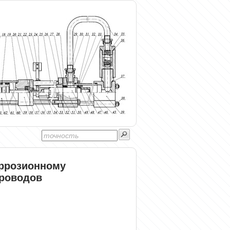
оррозионному
роводов