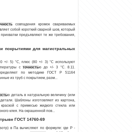
очность
совпадения кромок свариваемых
вляет собой короткий сварной шов, который
у прихватки предъявляют те же требования,
и покрытиями для магистральных
+/- 5) °C, плюс (80 +/- 3) °C используют
мпературы с
точность
ю до +/- 3 °C. 8.11.
определяют по методике ГОСТ Р 51164
ные из труб с покрытием, разм...
ость
ю деталь в натуральную величину (или
 детали. Шаблоны изготовляют из картона,
 краской с примесью жидкого стекла или
рного клея. На окрашенной пов...
отрыве ГОСТ 14760-69
sотр) в Па вычисляют по формуле: где Р -