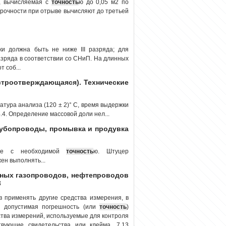
2, вычисляемая с
точность
ю до 0,05 м2 по
прочности при отрыве вычисляют до третьей
и должна быть не ниже III разряда; для
зряда в соответствии со СНиП. На длинных
 соб...
строотверждающаяся). Технические
атура анализа (120 ± 2)° С, время выдержки
.4. Определение массовой доли нел...
рубопроводы, промывка и продувка
етке с необходимой
точность
ю. Штуцер
ен выполнять...
ьных газопроводов, нефтепроводов
3
в применять другие средства измерения, в
я, допустимая погрешность (или
точность
)
ства измерений, используемые для контроля
вующие свидетельства или клейма. 7.13