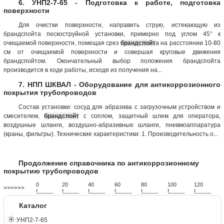
6. УНП2-7-65 - Подготовка к работе, подготовка
поверхности
Для очистки поверхности, направить струю, истекающую из
брандспойта пескоструйной установки, примерно под углом 45° к
очищаемой поверхности, помещая срез
брандспойт
а на расстоянии 10-80
см от очищаемой поверхности и совершая круговые движения
брандспойтом. Окончательный выбор положения брандспойта
производится в ходе работы, исходя из получения на...
7. НПП ШКВАЛ - Оборудование для антикоррозионного
покрытия трубопроводов
Состав установки: сосуд для абразива с загрузочным устройством и
смесителем,
брандспойт
с соплом, защитный шлем для оператора,
воздушные шланги, воздушно-абразивные шланги, пневмоаппаратура
(краны, фильтры). Технические характеристики: 1. Производительность о...
Продолжение справочника по антикоррозионному
покрытию трубопроводов
0
20
40
60
80
100
120
>>>>>>
!
.
.
.
.
.
.
.
.
.
.
.
.
.
.
.
.
.
.
.
!
.
.
.
.
.
.
.
.
.
.
.
.
.
.
.
.
.
.
.
!
.
.
.
.
.
.
.
.
.
.
.
.
.
.
.
.
.
.
.
!
.
.
.
.
.
.
.
.
.
.
.
.
.
.
.
.
.
.
.
!
.
.
.
.
.
.
.
.
.
.
.
.
.
.
.
.
.
.
.
!
.
.
.
.
.
.
.
.
.
.
.
.
.
.
.
.
.
.
.
!
.
.
.
.
.
.
.
.
.
.
.
.
.
.
.
.
.
.
.
Каталог
УНП2-7-65