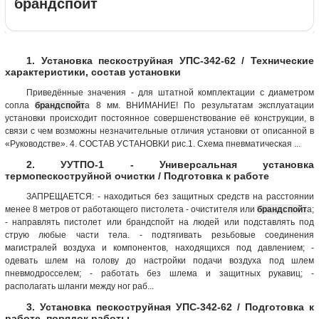
брандспойт
1. Установка пескоструйная УПС-342-62 / Технические
характеристики, состав установки
Приведённые значения - для штатной комплектации с диаметром
сопла
брандспойт
а 8 мм. ВНИМАНИЕ! По результатам эксплуатации
установки происходит постоянное совершенствование её конструкции, в
связи с чем возможны незначительные отличия установки от описанной в
«Руководстве». 4. СОСТАВ УСТАНОВКИ рис.1. Схема пневматическая ...
2. УУТПО-1 - Универсальная установка
термопескоструйной очистки / Подготовка к работе
ЗАПРЕЩАЕТСЯ: - находиться без защитных средств на расстоянии
менее 8 метров от работающего пистолета - очистителя или
брандспойт
а;
- направлять пистолет или брандспойт на людей или подставлять под
струю любые части тела. - подтягивать резьбовые соединения
магистралей воздуха и компонентов, находящихся под давлением; -
одевать шлем на голову до настройки подачи воздуха под шлем
пневмодросселем; - работать без шлема и защитных рукавиц; -
располагать шланги между ног раб...
3. Установка пескоструйная УПС-342-62 / Подготовка к
работе, порядок работы