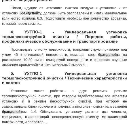
Шлаги, идущие от источника сжатого воздуха к установке и от
установки
брандспойт
у, должны быть расправлены и иметь минимальное
количество изгибов. 6.3. Подготовьте необходимое количество абразива,
который перед засыпк...
4. УУТПО-1 - Универсальная установка
термопескоструйной очистки / Порядок работы,
профилактическое обслуживание и транспортирование
Произведите очистку поверхности, направив струю примерно под
углом 45 к очищаемой поверхности, помещая срез
брандспойт
а на
расстоянии 10-80 см от очищаемой поверхности и совершая круговые
движения брандспойтом. Окончательный выбор п...
5. УУТПО-1 - Универсальная установка
термопескоструйной очистки / Технические характеристики
и состав
Установка может работать в двух режимах: режиме
термопескоструйной очистки, при котором задействованы все агрегаты
установки и в режиме пескоструйной очистки, при котором не
задействованы блоки горючего и поджига, а пистолет - очиститель заменён
брандспойт
ом. 1.4. Обслуживать установку должны два человека,
специалист, выполняющий непосредственную очистку металлической
поверхности, и оператор,...