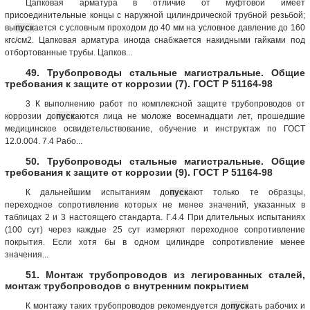
Цапковая арматура в отличие от муфтовой имеет
присоединительные концы с наружной цилиндрической трубной резьбой;
вы
пуск
ается с условным проходом до 40 мм на условное давление до 160
кгс/см2. Цапковая арматура иногда снабжается накидными гайками под
отбортованные трубы. Цапков...
49. Трубопроводы стальные магистральные. Общие
требования к защите от коррозии (7). ГОСТ Р 51164-98
3 К выполнению работ по комплексной защите трубопроводов от
коррозии до
пуск
аются лица не моложе восемнадцати лет, прошедшие
медицинское освидетельствование, обучение и инструктаж по ГОСТ
12.0.004. 7.4 Рабо...
50. Трубопроводы стальные магистральные. Общие
требования к защите от коррозии (9). ГОСТ Р 51164-98
К дальнейшим испытаниям до
пуск
ают только те образцы,
переходное сопротивление которых не менее значений, указанных в
таблицах 2 и 3 настоящего стандарта. Г.4.4 При длительных испытаниях
(100 сут) через каждые 25 сут измеряют переходное сопротивление
покрытия. Если хотя бы в одном цилиндре сопротивление менее
значения...
51. Монтаж трубопроводов из легированных сталей,
монтаж трубопроводов с внутренним покрытием
К монтажу таких трубопроводов рекомендуется до
пуск
ать рабочих и