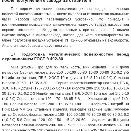
после поступления с завода-изготовителя
При первом включении перекачивающих насосов, до заполнения
полостей насосов жидкостью, и после выработки компонентов подвижные
части насосов могут перемещаться ускоренно, что приводит к
возникновению повышенных динамических нагрузок. За
пуск
насосов при
первом включении необходимо производить при ограниченной подаче
сжатого воздуха в пневмопривод насоса, для чего пневмодроссели на
блоке подготовки воздуха установки УНП2-7-65 открывать на 1-2 оборота.
Аналогичным образом следует поступа...
17. Подготовка металлических поверхностей перед
окрашиванием ГОСТ 9.402-80
МПа (кгс/см2) Про дол жи тель ность, мин Изделия I и II групп
металлов Серная кислота 200-250 50-100 60-80 10-30 60-80 0,1-0,2 3-5
Ингибитор (катапин, ПБ-6, ХОСП-10 и другие) 1-5 5-10 (1,0-2,0) Соляная
кислота 30-50 - 15-35 3-30 - - - Серная кислота Ингибитор (катапин, ПБ-6,
ХОСП-10 и другие) 175- 200 1-5 Соляная кислота 200- 250 50-100 15-35 10-
30 15-35 0,1-0,2 2-3 Ингибитор (катапин, ПБ-6, ХОСП-10 и другие) 1-5 5-10
(1,0-2,0) Серная кислота 120- 170 - 66-85 6-8 - - - Хлористый натрий 140-
180 Серная кислота 125- 200 - 15-35 510-80 - - - Хлористый натрий 30
Присадка ЧМ 1-2 Стальные изделия, имеющие сварные швы, чугунное
литье Ортофос форная кислота 100- 150 50-100 70-80 20-60 60-80 0,1-0,2
(1,0-2,0) 5-8 Состав 1120 100- 150 - 15-40 20-60 - - Изделия из III группы
металлов Соляная кислота 200- 300 - 15-35 30 - - - Азотная кислота 50- 100
Хлорное железо 20- 120 Серная кислота 80- 110 - 15-35 10-60 - - - Азотная