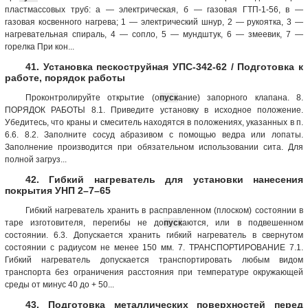
пластмассовых труб: а — электрическая, б — газовая ГТП-1-56, в —
газовая косвенного нагрева; 1 — электрический шнур, 2 — рукоятка, 3 —
нагревательная спираль, 4 — сопло, 5 — мундштук, 6 — змеевик, 7 —
горелка При кон...
41. Установка пескоструйная УПС-342-62 / Подготовка к
работе, порядок работы
Проконтролируйте открытие (о
пуск
ание) запорного клапана. 8.
ПОРЯДОК РАБОТЫ 8.1. Приведите установку в исходное положение.
Убедитесь, что краны и смеситель находятся в положениях, указанных в п.
6.6. 8.2. Заполните сосуд абразивом с помощью ведра или лопаты.
Заполнение производится при обязательном использовании сита. Для
полной загруз...
42. Гибкий нагреватель для установки нанесения
покрытия УНП 2–7–65
Гибкий нагреватель хранить в расправленном (плоском) состоянии в
таре изготовителя, перегибы не до
пуск
аются, или в подвешенном
состоянии. 6.3. Допускается хранить гибкий нагреватель в свернутом
состоянии с радиусом не менее 150 мм. 7. ТРАНСПОРТИРОВАНИЕ 7.1.
Гибкий нагреватель допускается транспортировать любым видом
транспорта без ограничения расстояния при температуре окружающей
среды от минус 40 до + 50...
43. Подготовка металлических поверхностей перед