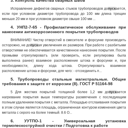
3. Контроль качества сварных швов
Исправление дефектов сварных стыков трубопроводов до
пуск
ается,
если при условном диаметре трубопровода до 100 мм длина трещин
меньше 20 мм и при условном диаметре свыше 100 мм ...
4. УНП2-7-65 - Профилактическое обслуживание при
нанесении антикоррозионного покрытия трубопроводов
ВНИМАНИЕ! Чистку отверстий в смесителе и форсунке производить
осторожно, не до
пуск
ая увеличения их размеров. При работе с разбитыми
отверстиями не обеспечивается качественное нанесение покрытия. После
промывки отрегулироватъ (или проверить, если регулировка была
выполнена ранее) взаимное расположение штока и форсунки и, при
необходимости, длину хода штока. Отрегулироватъ взаимное
расположение штока и форсунки, для чего: - отсоединить п...
5. Трубопроводы стальные магистральные. Общие
требования к защите от коррозии (8). ГОСТ Р 51164-98
5 Для жестких покрытий толщиной более 1,2 мм до
пуск
ается
нагревание покрытия выше температуры размягчения с последующим
полным удалением покрытия с металла. Площадью отслаивания покрытия
в этом случае является площадь, ограниченная контуром изменения цвета
металла с серого на более темный. 8.6 О...
6. УУТПО-1 - Универсальная установка
термопескоструйной очистки / Подготовка к работе