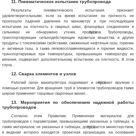
11. Пневматическое испытание трубопровода
Результаты пневматического испытания признают
удовлетворительными, если за время испытания на прочность не
произошло падения давления по манометру и при последующем
испытании на плотность в сварных швах, фланцевых соединениях и
сальниках не обнаружено утечек, про
пуск
ов. Трубопроводы,
транспортирующие сильнодействующие ядовитые вещества и другие
продукты с токсическими свойствами, сжиженные нефтяные газы, горючие
и- активные газы, а также легковоспламеняющиеся и горючие жидкости,
транспортируемые при температурах, превышающих температуру их
кипения, подвергают дополнительному испытанию на плотность. В этом
случа...
12. Сварка элементов и узлов
Рабочий орган манипулятора поднимают и о
пуск
ают вручную с
помощью рукоятки. Для вращения труб и элементов трубопроводов также
широко применяют торцовые сварочные манип...
13. Мероприятия по обеспечению надежной работы
трубопроводов
Согласно этим Правилам: Применение материалов для
трубопроводов с параметрами, превышающими указанные а таблицах, а
также материалов, не указанных в таблицах, до
пуск
ается министерством,
в ведении которого находится проектная организация, на основании