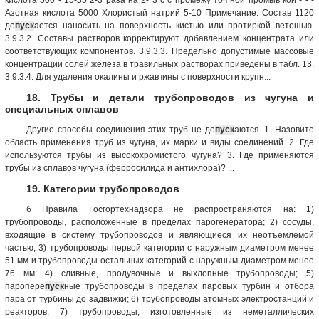
Азотная кислота 5000 Хлористый натрий 5-10 Примечание. Состав 1120
до
пуск
ается наносить на поверхность кистью или протиркой ветошью.
3.9.3.2. Составы растворов корректируют добавлением концентрата или
соответствующих компонентов. 3.9.3.3. Предельно допустимые массовые
концентрации солей железа в травильных растворах приведены в табл. 13.
3.9.3.4. Для удаления окалины и ржавчины с поверхности крупн...
18. Трубы и детали трубопроводов из чугуна и
специальных сплавов
Другие способы соединения этих труб не до
пуск
аются. 1. Назовите
область применения труб из чугуна, их марки и виды соединений. 2. Где
используются трубы из высокохромистого чугуна? 3. Где применяются
трубы из сплавов чугуна (ферросилида и антихлора)? ...
19. Категории трубопроводов
б Правила Госгортехнадзора не распространяются на: 1)
трубопроводы, расположенные в пределах парогенератора; 2) сосуды,
входящие в систему трубопроводов и являющиеся их неотъемлемой
частью; 3) трубопроводы первой категории с наружным диаметром менее
51 мм и трубопроводы остальных категорий с наружным диаметром менее
76 мм: 4) сливные, продувочные и выхлопные трубопроводы; 5)
паропере
пуск
ные трубопроводы в пределах паровых турбин и отбора
пара от турбины до задвижки; 6) трубопроводы атомных электростанций и
реакторов; 7) трубопроводы, изготовленные из неметаллических