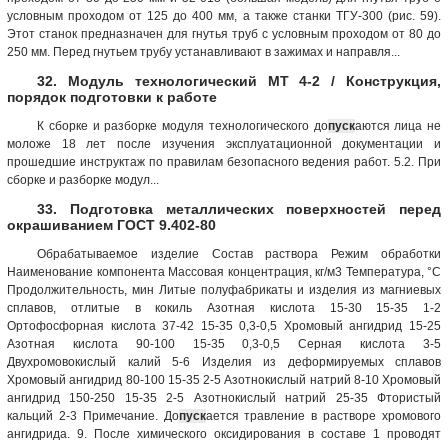
условным проходом от 125 до 400 мм, а также станки ТГУ-300 (рис. 59).
Этот станок предназначен для гнутья труб с условным проходом от 80 до
250 мм. Перед гнутьем трубу устанавливают в зажимах и направля...
32. Модуль технологический МТ 4-2 / Конструкция,
порядок подготовки к работе
К сборке и разборке модуля технологического до
пуск
аются лица не
моложе 18 лет после изучения эксплуатационной документации и
прошедшие инструктаж по правилам безопасного ведения работ. 5.2. При
сборке и разборке модул...
33. Подготовка металлических поверхностей перед
окрашиванием ГОСТ 9.402-80
Обрабатываемое изделие Состав раствора Режим обработки
Наименование компонента Массовая концентрация, кг/м3 Температура, °С
Продолжительность, мин Литые полуфабрикаты и изделия из магниевых
сплавов, отлитые в кокиль Азотная кислота 15-30 15-35 1-2
Ортофосфорная кислота 37-42 15-35 0,3-0,5 Хромовый ангидрид 15-25
Азотная кислота 90-100 15-35 0,3-0,5 Серная кислота 3-5
Двухромовокислый калий 5-6 Изделия из деформируемых сплавов
Хромовый ангидрид 80-100 15-35 2-5 Азотнокислый натрий 8-10 Хромовый
ангидрид 150-250 15-35 2-5 Азотнокислый натрий 25-35 Фтористый
кальций 2-3 Примечание. До
пуск
ается травление в растворе хромового
ангидрида. 9. После химического оксидирования в составе 1 проводят