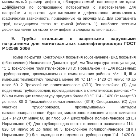
минимальный размер дефекта, обнаруживаемый настоящим методом.
До
пуск
ается по согласованию потребителя с изготовителем для
настройки и проверки чувствительности дефектоскопа использовать
графическую зависимость, приведенную на рисунке В.2. Для сортамента
труб, находящихся слева от кривой (область 1), наиболее жестким
дефектом является «короткий» дефект и следовательно настр...
9. Трубы стальные с защитными наружными
покрытиями для магистральных газонефтепроводов ГОСТ
Р 52568-2006
Номер покрытия Конструкция покрытия (обозначение) Вид покрытия
(обозначение) Назначение Диаметр труб, мм Температура эксплуатации,
°С 1 Трехслойное полиэтиленовое (ЗПЭ) Нормальное (Н) Для подземных
трубопроводов, прокладываемых в климатических районах <*> I, II, III и
имеющих температуру продукта менее 60 °С 114 - 1420 От минус 40 до
плюс 60 2 Трехслойное полиэтиленовое (ЗПЭ) Теплостойкое (Т) Для
подземных трубопроводов, прокладываемых в климатических районах <*>
IV или имеющих температуру продукта более 60 °С 114 - 1420 От минус 50
до плюс 80 3 Трехслойное полиэтиленовое (ЗПЭ) Специальное (С) Для
участков трубопроводов, прокладываемых методом
наклоннонаправленного бурения, микротоннелирования и протаскивания
114 - 1420 От минус 60 до плюс 60 4 Двухслойное полиэтиленовое (2ПЭ)
Нормальное (Н) Для трубопроводов неответственного назначения 114 -
820 От минус 50 до плюс 60 5 Трехслойное полипропиленовое (ЗПП)
Нормальное (Н) Для подводных и подземных трубопроводов 114 - 1420 От