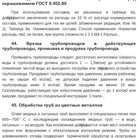
окрашиванием ГОСТ 9.402-80
При использовании составов, не указанных в таблице 8а,
до
пуск
ается увеличение их расхода на 10 % от расхода нормируемого
состава, применяемого для тех же целей. (Измененная редакция, Изм. №
3). Таблица 8а. Наименование состава Способ применения Норматив
расхода, г/м2, не более, при группе сложности 1 2 3 КМ-1 Распыл...
44. Врезка трубопроводов в действующие
трубопроводы, промывка и продувка трубопровода
Промывать трубопроводы следует достаточно интенсивно (скорость
воды в трубопроводе должна достигать 1 — 1,5м/сек) до устойчивого
появления чистой воды из выходного патрубка или с
пуск
ного устройства
трубопровода. Продувают трубопроводы при давлении, равном рабочему,
но не свыше 40 кгс/см2, не допуская падения давления в конце
трубопровода ниже 3 кгс/см2. Время продувки не менее 10 мин.
Газопроводы, работающие при избыточном давлении — до 1 кгс/см2 или
вакууме, продувают по специальной инструкции. Стекля...
45. Обработка труб из цветных металлов
Отжиг медных и латунных труб выполняют в специальных печах при
600—700° С с последующим охлаждением: медных труб — в воде,
латунных — на воздухе. Как исключение до
пуск
ается отжиг мест погибов в
горнах или форсунками с обязательным контролем режима. Трубы из
алюминиевого сплава подвергают термической обработке в селитровых