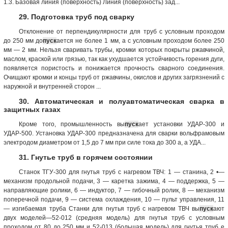
1.3. Базовая линия (по­верхность) Линия (поверхность) зад...
29. Подготовка труб под сварку
Отклонение от перпендикулярности для труб с условным проходом
до 250 мм до
пуск
ается не более 1 мм, а с условным проходом более 250
мм — 2 мм. Нельзя сваривать трубы, кромки которых покрыты ржавчиной,
маслом, краской или грязью, так как ухудшается устойчивость горения дуги,
появляется пористость и понижается прочность сварного соединения.
Очищают кромки и концы труб от ржавчины, окислов и других загрязнений с
наружной и внутренней сторон ...
30. Автоматическая и полуавтоматическая сварка в
защитных газах
Кроме того, промышленность вы
пуск
ает установки УДАР-300 и
УДАР-500. Установка УДАР-300 предназначена для сварки вольфрамовым
электродом диаметром от 1,5 до 7 мм при силе тока до 300 а, а УДА...
31. Гнутье труб в горячем состоянии
Станок ТГУ-300 для гнутья труб с нагревом ТВЧ: 1 — станина, 2 •—
механизм продольной подачи, 3 — каретка зажима, 4 — поддержка, 5 —
направляющие ролики, 6 — индуктор, 7 — гибочный ролик, 8 — механизм
поперечной подачи, 9 — система охлаждения, 10 — пульт управления, 11
— изгибаемая труба Станки для гнутья труб с нагревом ТВЧ вы
пуск
ают
двух моделей—52-012 (средняя модель) для гнутья труб с условным
проходом от 80 до 250 мм и 52-013 (большая модель) для гнутья труб е