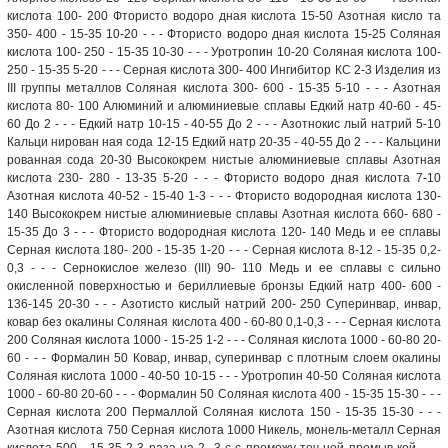
кислота 100- 200 Фтористо водоро дная кислота 15-50 Азотная кисло та
350- 400 - 15-35 10-20 - - - Фтористо водоро дная кислота 15-25 Соляная
кислота 100- 250 - 15-35 10-30 - - - Уротропин 10-20 Соляная кислота 100-
250 - 15-35 5-20 - - - Серная кислота 300- 400 Ингибитор КС 2-3 Изделия из
III группы металлов Соляная кислота 300- 600 - 15-35 5-10 - - - Азотная
кислота 80- 100 Алюминий и алюминиевые сплавы Едкий натр 40-60 - 45-
60 До 2 - - - Едкий натр 10-15 - 40-55 До 2 - - - Азотнокис лый натрий 5-10
Кальци нирован ная сода 12-15 Едкий натр 20-35 - 40-55 До 2 - - - Кальцини
рованная сода 20-30 Высококрем нистые алюминиевые сплавы Азотная
кислота 230- 280 - 13-35 5-20 - - - Фтористо водоро дная кислота 7-10
Азотная кислота 40-52 - 15-40 1-3 - - - Фтористо водородная кислота 130-
140 Высококрем нистые алюминиевые сплавы Азотная кислота 660- 680 -
15-35 До 3 - - - Фтористо водородная кислота 120- 140 Медь и ее сплавы
Серная кислота 180- 200 - 15-35 1-20 - - - Серная кислота 8-12 - 15-35 0,2-
0,3 - - - Сернокислое железо (III) 90- 110 Медь и ее сплавы с сильно
окисленной поверхностью и бериллиевые бронзы Едкий натр 400- 600 -
136-145 20-30 - - - Азотисто кислый натрий 200- 250 Суперинвар, инвар,
ковар без окалины Соляная кислота 400 - 60-80 0,1-0,3 - - - Серная кислота
200 Соляная кислота 1000 - 15-25 1-2 - - - Соляная кислота 1000 - 60-80 20-
60 - - - Формалин 50 Ковар, инвар, суперинвар с плотным слоем окалины
Соляная кислота 1000 - 40-50 10-15 - - - Уротропин 40-50 Соляная кислота
1000 - 60-80 20-60 - - - Формалин 50 Соляная кислота 400 - 15-35 15-30 - - -
Серная кислота 200 Пермаллой Соляная кислота 150 - 15-35 15-30 - - -
Азотная кислота 750 Серная кислота 1000 Никель, монель-металл Серная
кислота 500 - 15-35 2-3 раза на 2- 3 с с промежу точ ной промыв кой - - -