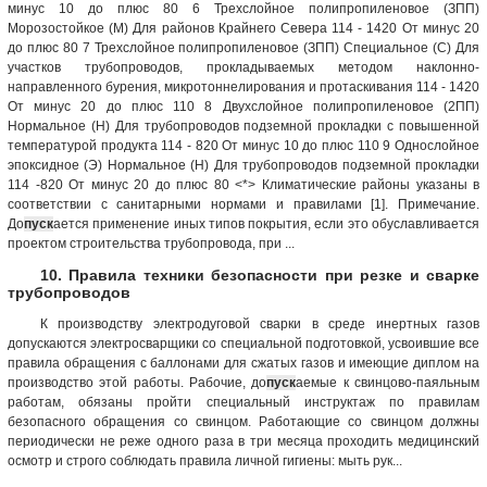
минус 10 до плюс 80 6 Трехслойное полипропиленовое (ЗПП)
Морозостойкое (М) Для районов Крайнего Севера 114 - 1420 От минус 20
до плюс 80 7 Трехслойное полипропиленовое (ЗПП) Специальное (С) Для
участков трубопроводов, прокладываемых методом наклонно-
направленного бурения, микротоннелирования и протаскивания 114 - 1420
От минус 20 до плюс 110 8 Двухслойное полипропиленовое (2ПП)
Нормальное (Н) Для трубопроводов подземной прокладки с повышенной
температурой продукта 114 - 820 От минус 10 до плюс 110 9 Однослойное
эпоксидное (Э) Нормальное (Н) Для трубопроводов подземной прокладки
114 -820 От минус 20 до плюс 80 <*> Климатические районы указаны в
соответствии с санитарными нормами и правилами [1]. Примечание.
До
пуск
ается применение иных типов покрытия, если это обуславливается
проектом строительства трубопровода, при ...
10. Правила техники безопасности при резке и сварке
трубопроводов
К производству электродуговой сварки в среде инертных газов
допускаются электросварщики со специальной подготовкой, усвоившие все
правила обращения с баллонами для сжатых газов и имеющие диплом на
производство этой работы. Рабочие, до
пуск
аемые к свинцово-паяльным
работам, обязаны пройти специальный инструктаж по правилам
безопасного обращения со свинцом. Работающие со свинцом должны
периодически не реже одного раза в три месяца проходить медицинский
осмотр и строго соблюдать правила личной гигиены: мыть рук...