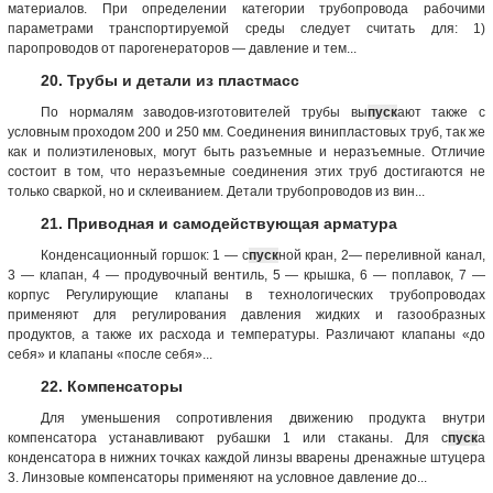
материалов. При определении категории трубопровода рабочими
параметрами транспортируемой среды следует считать для: 1)
паропроводов от парогенераторов — давление и тем...
20. Трубы и детали из пластмасс
По нормалям заводов-изготовителей трубы вы
пуск
ают также с
условным проходом 200 и 250 мм. Соединения винипластовых труб, так же
как и полиэтиленовых, могут быть разъемные и неразъемные. Отличие
состоит в том, что неразъемные соединения этих труб достигаются не
только сваркой, но и склеиванием. Детали трубопроводов из вин...
21. Приводная и самодействующая арматура
Конденсационный горшок: 1 — с
пуск
ной кран, 2— переливной канал,
3 — клапан, 4 — продувочный вентиль, 5 — крышка, 6 — поплавок, 7 —
корпус Регулирующие клапаны в технологических трубопроводах
применяют для регулирования давления жидких и газообразных
продуктов, а также их расхода и температуры. Различают клапаны «до
себя» и клапаны «после себя»...
22. Компенсаторы
Для уменьшения сопротивления движению продукта внутри
компенсатора устанавливают рубашки 1 или стаканы. Для с
пуск
а
конденсатора в нижних точках каждой линзы вварены дренажные штуцера
3. Линзовые компенсаторы применяют на условное давление до...