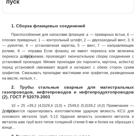
пуск
1. Сборка фланцевых соединений
Приспособления для напасовки фланцев: а — приварных встык, б —
плоских приварных; 1 — контрольный штифт, 2 — двухзаходный винт, 3, 6
— рукоятки, 4 — установочная каретка, 5 — винт, 7 — направляющие
ролики, 8 — оправка Если фланец не имеет перекоса или величина
перекоса до
пуск
аемая, производят окончательную сборку соединения с
установкой прокладок. Мягкие прокладки (из паронита, картона, асбеста)
перед установкой смачивают водой и натирают с обеих сторон сухим
графитом. Смазывать прокладки мастиками или графитом, разведенным
на масле, нельзя, т...
2. Трубы стальные сварные для магистральных
газопроводов, нефтепроводов и нефтепродуктопроводов
(2). ГОСТ Р 52079-2003
10 » 25 »39,2 (4,0)29,4 (3,0) » 2549,0 (5,0)39,2 (4,0) Примечание —
До
пуск
ается гарантировать изготовителем ударную вязкость KCU для
основного металла труб. 5.13 Ударная вязкость основного металла и
металла шва труб всех типов толщиной стенки 6 мм и более на образцах с
конце...