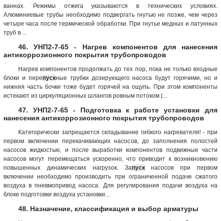
ваннах. Режимы отжига указываются в технических условиях.
Алюминиевые трубы необходимо подвергать гнутью не позже, чем через
четыре часа после термической обработки. При гнутье медных и латунных
труб в ...
46. УНП2-7-65 - Нагрев компонентов для нанесения
антикоррозионного покрытия трубопроводов
Нагрев компонентов продолжать до тех пор, пока не только входные
блоки и пере
пуск
ные трубки дозирующего насоса будут горячими, но и
нижняя часть бочки тоже будет горячей на ощупь. При этом компоненты
истекают из циркуляционных шлангов ровным потоком (...
47. УНП2-7-65 - Подготовка к работе установки для
нанесения антикоррозионного покрытия трубопроводов
Категорически запрещается складывание гибкого нагревателя! - при
первом включении перекачивающих насосов, до заполнения полостей
насосов жидкостью, и после выработки компонентов подвижные части
насосов могут перемещаться ускоренно, что приводит к возникновению
повышенных динамических нагрузок. За
пуск
насосов при первом
включении необходимо производить при ограниченной подаче сжатого
воздуха в пневмопривод насоса. Для регулирования подачи воздуха на
блоке подготовки воздуха установки...
48. Назначение, классификация и выбор арматуры