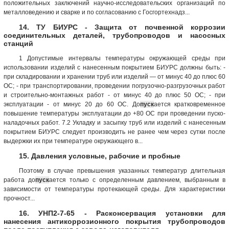
положительных заключений научно-исследовательских организаций по
металловедению и сварке и по согласованию с Госгортехнадз...
14. ТУ БИУРС - Защита от почвенной коррозии
соединительных деталей, трубопроводов и насосных
станций
1 Допустимые интервалы температуры окружающей среды при
использовании изделий с нанесенным покрытием БИУРС должны быть: -
при складировании и хранении труб или изделий — от минус 40 до плюс 60
ОС; - при транспортировании, проведении погрузочно-разгрузочных работ
и строительно-монтажных работ - от минус 40 до плюс 50 ОС; - при
эксплуатации - от минус 20 до 60 ОС. До
пуск
ается кратковременное
повышение температуры эксплуатации до +80 ОС при проведении пуско-
наладочных работ. 7.2 Укладку и засыпку труб или изделий с нанесенным
покрытием БИУРС следует производить не ранее чем через сутки после
выдержки их при температуре окружающего в...
15. Давления условные, рабочие и пробные
Поэтому в случае превышения указанных температур длительная
работа до
пуск
ается только с определенным давлением, выбранным в
зависимости от температуры протекающей среды. Для характеристики
прочност...
16. УНП2-7-65 - Расконсервация установки для
нанесения антикоррозионного покрытия трубопроводов