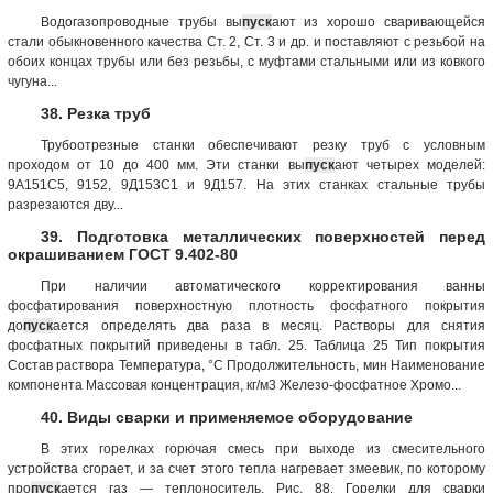
Водогазопроводные трубы вы
пуск
ают из хорошо сваривающейся
стали обыкновенного качества Ст. 2, Ст. 3 и др. и поставляют с резьбой на
обоих концах трубы или без резьбы, с муфтами стальными или из ковкого
чугуна...
38. Резка труб
Трубоотрезные станки обеспечивают резку труб с условным
проходом от 10 до 400 мм. Эти станки вы
пуск
ают четырех моделей:
9А151С5, 9152, 9Д153С1 и 9Д157. На этих станках стальные трубы
разрезаются дву...
39. Подготовка металлических поверхностей перед
окрашиванием ГОСТ 9.402-80
При наличии автоматического корректирования ванны
фосфатирования поверхностную плотность фосфатного покрытия
до
пуск
ается определять два раза в месяц. Растворы для снятия
фосфатных покрытий приведены в табл. 25. Таблица 25 Тип покрытия
Состав раствора Температура, °С Продолжительность, мин Наименование
компонента Массовая концентрация, кг/м3 Железо-фосфатное Хромо...
40. Виды сварки и применяемое оборудование
В этих горелках горючая смесь при выходе из смесительного
устройства сгорает, и за счет этого тепла нагревает змеевик, по которому
про
пуск
ается газ — теплоноситель. Рис. 88. Горелки для сварки