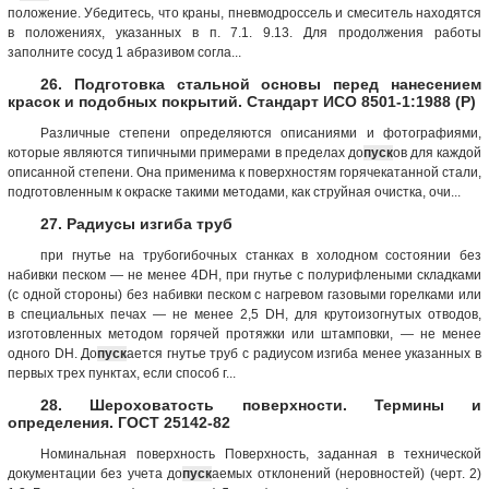
положение. Убедитесь, что краны, пневмодроссель и смеситель находятся
в положениях, указанных в п. 7.1. 9.13. Для продолжения работы
заполните сосуд 1 абразивом согла...
26. Подготовка стальной основы перед нанесением
красок и подобных покрытий. Стандарт ИСО 8501-1:1988 (Р)
Различные степени определяются описаниями и фотографиями,
которые являются типичными примерами в пределах до
пуск
ов для каждой
описанной степени. Она применима к поверхностям горячекатанной стали,
подготовленным к окраске такими методами, как струйная очистка, очи...
27. Радиусы изгиба труб
при гнутье на трубогибочных станках в холодном состоянии без
набивки песком — не менее 4DH, при гнутье с полурифлеными складками
(с одной стороны) без набивки песком с нагревом газовыми горелками или
в специальных печах — не менее 2,5 DH, для крутоизогнутых отводов,
изготовленных методом горячей протяжки или штамповки, — не менее
одного DH. До
пуск
ается гнутье труб с радиусом изгиба менее указанных в
первых трех пунктах, если способ г...
28. Шероховатость поверхности. Термины и
определения. ГОСТ 25142-82
Номинальная по­верхность Поверхность, заданная в технической
документации без учета до
пуск
аемых отклонений (неровностей) (черт. 2)