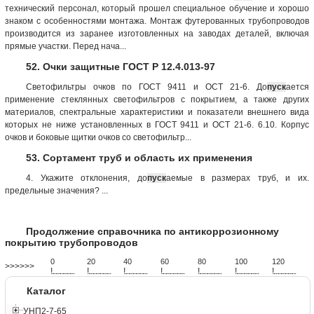
технический персонал, который прошел специальное обучение и хорошо
знаком с особенностями монтажа. Монтаж футерованных трубопроводов
производится из заранее изготовленных на заводах деталей, включая
прямые участки. Перед нача...
52. Очки защитные ГОСТ Р 12.4.013-97
Светофильтры очков по ГОСТ 9411 и ОСТ 21-6. До
пуск
ается
применение стеклянных светофильтров с покрытием, а также других
материалов, спектральные характеристики и показатели внешнего вида
которых не ниже установленных в ГОСТ 9411 и ОСТ 21-6. 6.10. Корпус
очков и боковые щитки очков со светофильтр...
53. Сортамент труб и область их применения
4. Укажите отклонения, до
пуск
аемые в размерах труб, и их.
предельные значения? ...
Продолжение справочника по антикоррозионному
покрытию трубопроводов
0
20
40
60
80
100
120
>>>>>>
!
.
.
.
.
.
.
.
.
.
.
.
.
.
.
.
.
.
.
.
!
.
.
.
.
.
.
.
.
.
.
.
.
.
.
.
.
.
.
.
!
.
.
.
.
.
.
.
.
.
.
.
.
.
.
.
.
.
.
.
!
.
.
.
.
.
.
.
.
.
.
.
.
.
.
.
.
.
.
.
!
.
.
.
.
.
.
.
.
.
.
.
.
.
.
.
.
.
.
.
!
.
.
.
.
.
.
.
.
.
.
.
.
.
.
.
.
.
.
.
!
.
.
.
.
.
.
.
.
.
.
.
.
.
.
.
.
.
.
.
Каталог
УНП2-7-65