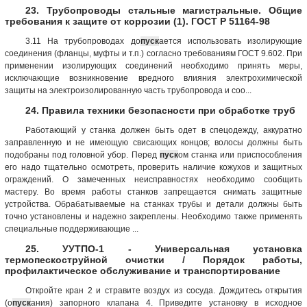
23. Трубопроводы стальные магистральные. Общие
требования к защите от коррозии (1). ГОСТ Р 51164-98
3.11 На трубопроводах до
пуск
ается использовать изолирующие
соединения (фланцы, муфты и т.п.) согласно требованиям ГОСТ 9.602. При
применении изолирующих соединений необходимо принять меры,
исключающие возникновение вредного влияния электрохимической
защиты на электроизолированную часть трубопровода и соо...
24. Правила техники безопасности при обработке труб
Работающий у станка должен быть одет в спецодежду, аккуратно
заправленную и не имеющую свисающих концов; волосы должны быть
подобраны под головной убор. Перед
пуск
ом станка или приспособления
его надо тщательно осмотреть, проверить наличие кожухов и защитных
ограждений. О замеченных неисправностях необходимо сообщить
мастеру. Во время работы станков запрещается снимать защитные
устройства. Обрабатываемые на станках трубы и детали должны быть
точно установлены и надежно закреплены. Необходимо также применять
специальные поддерживающие ...
25. УУТПО-1 - Универсальная установка
термопескоструйной очистки / Порядок работы,
профилактическое обслуживание и транспортирование
Откройте кран 2 и стравите воздух из сосуда. Дождитесь открытия
(о
пуск
ания) запорного клапана 4. Приведите установку в исходное