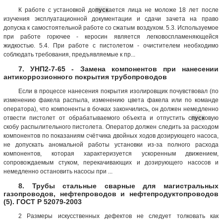
К работе с установкой до
пуск
ается лица не моложе 18 лет после
изучения эксплуатационной документации и сдачи зачета на право
допуска к самостоятельной работе со сжатым воздухом. 5.3. Используемое
при работе горючее - керосин является легковоспламеняющейся
жидкостью. 5.4. При работе с пистолетом - очистителем необходимо
соблюдать требования, предъявляемые к пр...
7. УНП2-7-65 - Замена компонентов при нанесении
антикоррозионного покрытия трубопроводов
Если в процессе нанесения покрытия изолировщик почувствовал (по
изменению факела распыла, изменению цвета факела или по команде
оператора), что компоненты в бочках закончились, он должен немедленно
отвести пистолет от обрабатываемого объекта и отпустить с
пуск
овую
скобу распылительного пистолета. Оператор должен следить за расходом
компонентов по показаниям счётчика двойных ходов дозирующего насоса,
не допускать аномальной работы установки из-за полного расхода
компонентов, которая характеризуется ускоренным движением,
сопровождаемым стуком, перекачивающих и дозирующего насосов и
немедленно остановить насосы при ...
8. Трубы стальные сварные для магистральных
газопроводов, нефтепроводов и нефтепродуктопроводов
(5). ГОСТ Р 52079-2003
2 Размеры искусственных дефектов не следует толковать как