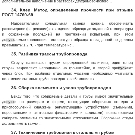
дополнительное наполнение в растворах двухромовокислого ...
34. Клеи. Метод определения прочности при отрыве
ГОСТ 14760-69
Нагревательная холодильная камера должна обеспечивать
равномерное (нагревание) охлаждение образца до заданной температуры
и сохранение последней на протяжении испытания, при этом
до
пуск
аемые отклонения температуры образца от заданной не должны
превышать: ± 2 °С - при температуре ис...
35. Разбивка трассы трубопровода
Струну натягивают грузом определенной величины; один конец
струны закрепляют неподвижно на кронштейне, а второй про
пуск
ают
через блок. При разбивке отдельных участков необходимо учитывать
положение смежных трубопроводов во избежание их...
36. Сборка элементов и узлов трубопроводов
Ввиду того, что собираемые детали и трубы имеют значительные
до
пуск
и по размерам и форме, конструкции сборочных стендов и
приспособлений снабжены регулирующими устройствами (съемными,
переставными и винтовыми фиксаторами и зажимами), позволяющими
собирать элементы со значительными отклонениями. Сборочные стеды
должны иметь такую ...
37. Технические требования к стальным трубам