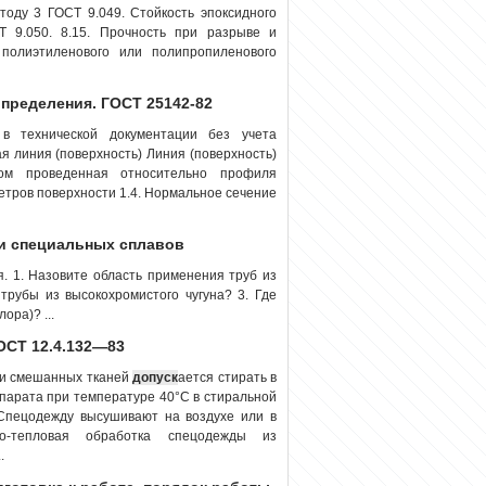
оду 3 ГОСТ 9.049. Стойкость эпоксидного
 9.050. 8.15. Прочность при разрыве и
полиэтиленового или полипропиленового
пределения. ГОСТ 25142-82
 в технической документации без учета
ая линия (по­верхность) Линия (поверхность)
ом проведенная относительно профиля
етров поверхности 1.4. Нормальное сечение
 и специальных сплавов
я. 1. Назовите область применения труб из
 трубы из высокохромистого чугуна? 3. Где
ора)? ...
ОСТ 12.4.132—83
 и смешанных тканей
допуск
ается стирать в
парата при температуре 40°С в стиральной
Спецодежду высушивают на воздухе или в
о-тепловая обработка спецодежды из
.