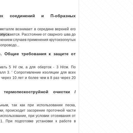
вых соединений и П-образных
еталле возникает в середине верхней его
опуск
аются. Расстояние от сварного шва до
ючением случаев применения крутоизогнутых
опроводо...
. Общие требования к защите от
мать 5 Н/ см, а для оберток - 3 Н/см. По
алл 3. ' Сопротивление изоляции для всех
через 10 лет и более чем в 8 раз через 20
 термопескоструйной очистки /
ым, так как при использовании песка,
ки, происходит засорение проточной части
 использование, при условии отсеивания от
.1. При подготовке установки к работе в