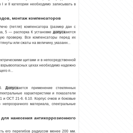
I и II категории необходимо записывать в
водов, монтаж компенсаторов
ечо (петля) компенсатора (размер дан с
ка, 5 — распорка К установке
допуск
аются
ую проверку. Все компенсаторы перед их
януты или сжаты на величину, указанн...
ектрическими щитами и в непосредственной
 и взрывоопасных цехах необходимо надежно
его п...
-6.
Допуск
ается применение стеклянных
спектральные характеристики и показатели
 и ОСТ 21-6. 6.10. Корпус очков и боковые
з непрозрачного материала, спектральные
и для нанесения антикоррозионного
ать его перегибов радиусом менее 200 мм.