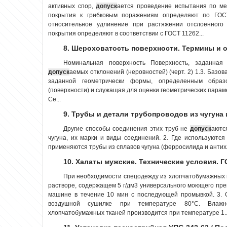
активных спор,
допуск
ается проведение испытания по мет
покрытия к грибковым поражениям определяют по ГОСТ
относительное удлинение при растяжении отслоенного 
покрытия определяют в соответствии с ГОСТ 11262...
8. Шероховатость поверхности. Термины и о
Номинальная по­верхность Поверхность, заданная
допуск
аемых отклонений (неровностей) (черт. 2) 1.3. Базов
заданной геометрически формы, определенным образ
(поверхности) и служащая для оценки геометрических парам
Се...
9. Трубы и детали трубопроводов из чугуна
Другие способы соединения этих труб не
допуск
аютс
чугуна, их марки и виды соединений. 2. Где используются
применяются трубы из сплавов чугуна (ферросилида и антихл
10. Халаты мужские. Технические условия. Г
При необходимости спецодежду из хлопчатобумажных
растворе, содержащем 5 г/дм3 универсального моющего пре
машине в течение 10 мин с последующей промывкой. 3. 
воздушной сушилке при температуре 80°С. Влажн
хлопчатобумажных тканей производится при температуре 1..