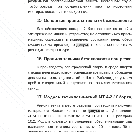
раздельной электрохимической защиты нескольких трубо
трубопровода при осуществлении мер по исключени
месторасположения точек дренажа...
15. Основные правила техники безопасност
Для обеспечения пожарной безопасности на стройка
электрические линии и устройства; не оставлять без прис
машины; содержать в исправном состоянии печи; обесп
смазочных материалов; не
допуск
ать хранение горючих м
разводить костры и кури...
16. Правила техники безопасности при резк
К производству электродуговой сварки в среде инерт
специальной подготовкой, усвоившие все правила обращени
диплом на производство этой работы. Рабочие, допускае
пройти специальный инструктаж по правилам безопасно
свинц...
17. Модуль технологический МТ 4-2 / Сборка
Ремонт тента в месте разрыва производить наложени
материалом. Наложение швов не
допуск
ается. Для склеи
«ПАСКОФИКС». 10. ПРАВИЛА ХРАНЕНИЯ 10.1. Срок хранен
10.2. Модуль хранится в помещении, обеспечивающим за
радиации при температуре от минус 20 до плюс 50 гра
допускается хранить под навесом или на ...