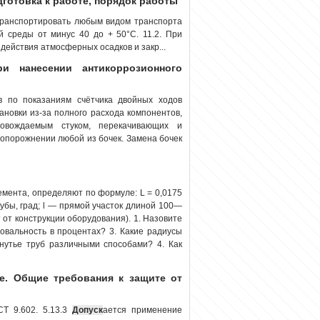
одготовка к работе, порядок работы
транспортировать любым видом транспорта
 среды от минус 40 до + 50°С. 11.2. При
ействия атмосферных осадков и закр...
ри нанесении антикоррозионного
в по показаниям счётчика двойных ходов
ановки из-за полного расхода компонентов,
ровождаемым стуком, перекачивающих и
опорожнении любой из бочек. Замена бочек
емента, определяют по формуле: L = 0,0175
трубы, град; l — прямой участок длиной 100—
 от конструкции оборудования). 1. Назовите
 овальность в процентах? 3. Какие радиусы
гнутье труб различными способами? 4. Как
е. Общие требования к защите от
СТ 9.602. 5.13.3
Допуск
ается применение