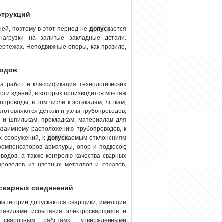
струкций
ей, поэтому в этот период не
допуск
ается
нагрузки на залитые закладные детали.
ертежах. Неподвижные опоры, как правило,
..
водов
 работ и классификация технологических
асти зданий, в которых производится монтаж
опроводы, в том числе к эстакадам, лоткам,
зготовляются детали и узлы трубопроводов,
м и шпилькам, прокладкам, материалам для
 взаимному расположению трубопроводов, к
х сооружений, к
допуск
аемым отклонениям
компенсаторов арматуры, опор и подвесок;
водов, а также контролю качества сварных
проводов из цветных металлов и сплавов,
 сварных соединений
 IV категории допускаются сварщики, имеющие
равилами испытания электросварщиков и
сварочным работам», утвержденными