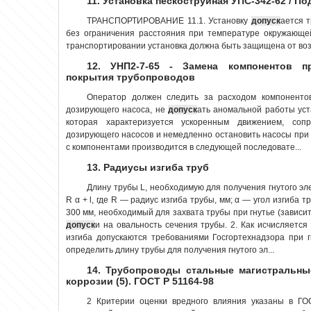
11. Установка пескоструйная УПС-342-62 / П
ТРАНСПОРТИРОВАНИЕ 11.1. Установку
допуск
ается 
без ограничения расстояния при температуре окружающей
транспортировании установка должна быть защищена от возд
12. УНП2-7-65 - Замена компонентов п
покрытия трубопроводов
Оператор должен следить за расходом компоненто
дозирующего насоса, не
допуск
ать аномальной работы уст
которая характеризуется ускоренным движением, соп
дозирующего насосов и немедленно остановить насосы при 
с компонентами производится в следующей последовате...
13. Радиусы изгиба труб
Длину трубы L, необходимую для получения гнутого эл
R α + l, где R — радиус изгиба трубы, мм; α — угол изгиба 
300 мм, необходимый для захвата трубы при гнутье (зависит
допуск
и на овальность сечения трубы. 2. Как исчисляется
изгиба допускаются требованиями Госгортехнадзора при 
определить длину трубы для получения гнутого эл...
14. Трубопроводы стальные магистральны
коррозии (5). ГОСТ Р 51164-98
2 Критерии оценки вредного влияния указаны в ГО