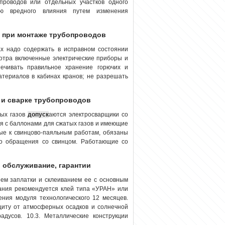
проводов или отдельных участков одного
ю вредного влияния путем изменения
и при монтаже трубопроводов
х надо содержать в исправном состоянии
мотра включенные электрические приборы и
ечивать правильное хранение горючих и
атериалов в кабинах кранов; не разрешать
е и сварке трубопроводов
ных газов
допуск
аются электросварщики со
я с баллонами для сжатых газов и имеющие
мые к свинцово-паяльным работам, обязаны
го обращения со свинцом. Работающие со
, обслуживание, гарантии
ем заплатки и склеиванием ее с основным
вания рекомендуется клей типа «УРАН» или
ия модуля технологического 12 месяцев.
щиту от атмосферных осадков и солнечной
дусов. 10.3. Металлические конструкции