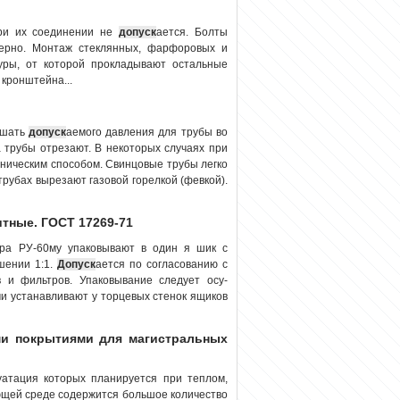
при их соединении не
допуск
ается. Болты
ерно. Монтаж стеклянных, фарфоровых и
уры, от которой прокладывают остальные
 кронштейна...
ышать
допуск
аемого давления для трубы во
 трубы отрезают. В некоторых случаях при
ническим способом. Свинцовые трубы легко
трубах вырезают газовой горелкой (февкой).
тные. ГОСТ 17269-71
ра РУ-60му упаковывают в один я шик с
шении 1:1.
Допуск
ается по согласованию с
 и фильтров. Упаковывание следует осу­
ми устанавливают у торцевых стенок ящиков
и покрытиями для магистральных
уатация которых планируется при теплом,
ающей среде содержится большое количество