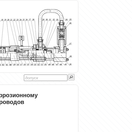
оррозионному
роводов