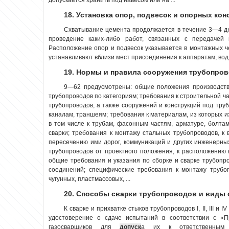
18. Установка опор, подвесок и опорных кон
Схватывание цемента продолжается в течение 3—4 дн
проведение каких-либо работ, связанных с передачей 
Расположение опор и подвесок указывается в монтажных ч
устанавливают вблизи мест присоединения к аппаратам, вод.
19. Нормы и правила сооружения трубопро
9—62 предусмотрены: общие положения производства
трубопроводов по категориям; требования к строительной ч
трубопроводов, а также сооружений и конструкций под труб
каналам, траншеям; требования к материалам, из которых и
в том числе к трубам, фасонным частям, арматуре, болта
сварки; требования к монтажу стальных трубопроводов, к
пересечению ими дорог, коммуникаций и других инженерны
трубопроводов от проектного положения, к расположению 
общие требования и указания по сборке и сварке трубопро
соединений; специфические требования к монтажу трубо
чугунных, пластмассовых, ...
20. Способы сварки трубопроводов и виды
К сварке и прихватке стыков трубопроводов I, II, III и
удостоверение о сдаче испытаний в соответствии с «П
газосварщиков для
допуск
а их к ответственным 