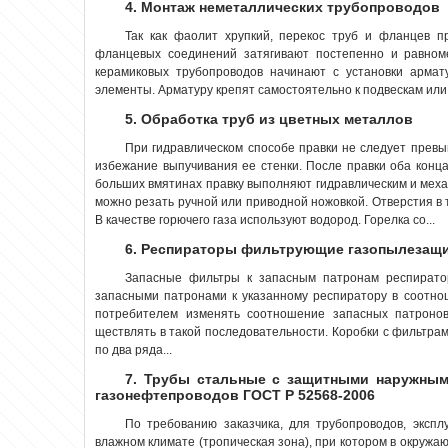
4. Монтаж неметаллических трубопроводов
Так как фаолит хрупкий, перекос труб и фланцев 
фланцевых соединений затягивают постепенно и равном
керамиковых трубопроводов начинают с установки армат
элементы. Арматуру крепят самостоятельно к подвескам или
5. Обработка труб из цветных металлов
При гидравлическом способе правки не следует прев
избежание выпучивания ее стенки. После правки оба конца
больших вмятинах правку выполняют гидравлическим и меха
можно резать ручной или приводной ножовкой. Отверстия в 
В качестве горючего газа используют водород. Горелка со...
6. Респираторы фильтрующие газопылезащи
Запасные фильтры к запасным патронам респирато
запасными патронами к указанному респиратору в соотно
потребителем изменять соотношение запасных патронов
ществлять в такой последовательности. Коробки с фильтра
по два ряда...
7. Трубы стальные с защитными наружным
газонефтепроводов ГОСТ Р 52568-2006
По требованию заказчика, для трубопроводов, экспл
влажном климате (тропическая зона), при котором в окруж