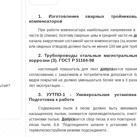
1. Изготовление сварных тройнико
компенсаторов
При работе компенсатора наибольшее напряжение в м
части (в спинке), поэтому сварные швы в средней части не
д
начала закругления составной части компенсатора (за искл
или сварных отводов).должно быть не менее 100 мм для труб
2. Трубопроводы стальные магистральные
коррозии (3). ГОСТ Р 51164-98
настоящий показатель для лент
допуск
ается прини
согласованию с заказчиком и потребителем допускается б
видов покрытий не должно уменьшаться более чем в 3 раза 
лет эксплуатации. ...
рытия?
3. УУТПО-1 - Универсальная установка
Подготовка к работе
Содержание пыли в песке должно быть минимальн
насыщенного пылью, снижается производительность очист
установки пылью.
Допуск
ается сбор песка и его повторное
песка пыли. 6.6. Подсоедините шланги к установке. 6.6
термопескоструйном режиме подсоедините...