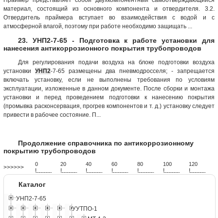
материал, состоящий из основного компонента и отвердителя. 3.2.
Отвердитель праймера вступает во взаимодействия с водой и с
атмосферной влагой, поэтому при работе необходимо защищать ...
23. УНП2-7-65 - Подготовка к работе установки для
нанесения антикоррозионного покрытия трубопроводов
Для регулирования подачи воздуха на блоке подготовки воздуха
установки
УНП2
-7-65 размещены два пневмодросселя; - запрещается
включать установку, если не выполнены требования по условиям
эксплуатации, изложенные в данном документе. После сборки и монтажа
установки и перед проведением подготовки к нанесению покрытия
(промывка расконсервация, прогрев компонентов и т. д.) установку следует
привести в рабочее состояние. П...
Продолжение справочника по антикоррозионному
покрытию трубопроводов
0
20
40
60
80
100
120
>>>>>>
!
.
.
.
.
.
.
.
.
.
.
.
.
.
.
.
.
.
.
.
!
.
.
.
.
.
.
.
.
.
.
.
.
.
.
.
.
.
.
.
!
.
.
.
.
.
.
.
.
.
.
.
.
.
.
.
.
.
.
.
!
.
.
.
.
.
.
.
.
.
.
.
.
.
.
.
.
.
.
.
!
.
.
.
.
.
.
.
.
.
.
.
.
.
.
.
.
.
.
.
!
.
.
.
.
.
.
.
.
.
.
.
.
.
.
.
.
.
.
.
!
.
.
.
.
.
.
.
.
.
.
.
.
.
.
.
.
.
.
.
Каталог
УНП2-7-65
УУТПО-1