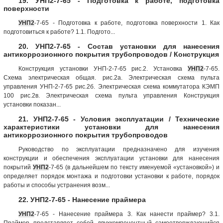
19. УНП2-7-65 - Подготовка к работе, подготовка
поверхности
УНП2
-7-65 - Подготовка к работе, подготовка поверхности 1. Как
подготовиться к работе? 1.1. Подгото...
20. УНП2-7-65 - Состав установки для нанесения
антикоррозионного покрытия трубопроводов / Конструкция
Конструкция установки УНП-2-7-65 рис.2. Установка
УНП2
-7-65.
Схема электрическая общая. рис.2а. Электрическая схема пульта
управления УНП-2-7-65 рис.2б. Электрическая схема коммутатора КЭМП
100 рис.2в. Электрическая схема пульта управления Конструкция
установки показан...
21. УНП2-7-65 - Условия эксплуатации / Технические
характеристики установки для нанесения
антикоррозионного покрытия трубопроводов
Руководство по эксплуатации предназначено для изучения
конструкции и обеспечения эксплуатации установки для нанесения
покрытий
УНП2
-7-65 (в дальнейшем по тексту именуемой «установкой») и
определяет порядок монтажа и подготовки установки к работе, порядок
работы и способы устранения возм...
22. УНП2-7-65 - Нанесение праймера
УНП2
-7-65 - Нанесение праймера 3. Как нанести праймер? 3.1.
Праймер представляет собой двухкомпонентный самоотверждающийся