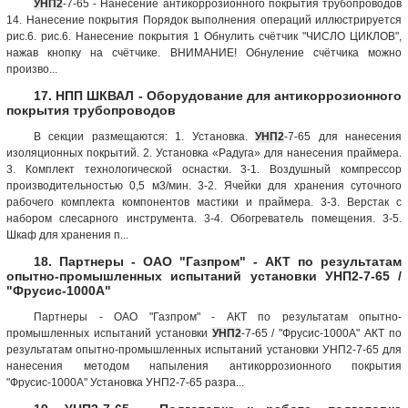
УНП2
-7-65 - Нанесение антикоррозионного покрытия трубопроводов
14. Нанесение покрытия Порядок выполнения операций иллюстрируется
рис.6. рис.6. Нанесение покрытия 1 Обнулить счётчик "ЧИСЛО ЦИКЛОВ",
нажав кнопку на счётчике. ВНИМАНИЕ! Обнуление счётчика можно
произво...
17. НПП ШКВАЛ - Оборудование для антикоррозионного
покрытия трубопроводов
В секции размещаются: 1. Установка.
УНП2
-7-65 для нанесения
изоляционных покрытий. 2. Установка «Радуга» для нанесения праймера.
3. Комплект технологической оснастки. 3-1. Воздушный компрессор
производительностью 0,5 м3/мин. 3-2. Ячейки для хранения суточного
рабочего комплекта компонентов мастики и праймера. 3-3. Верстак с
набором слесарного инструмента. 3-4. Обогреватель помещения. 3-5.
Шкаф для хранения п...
18. Партнеры - ОАО "Газпром" - АКТ по результатам
опытно-промышленных испытаний установки УНП2-7-65 /
"Фрусис-1000А"
Партнеры - ОАО "Газпром" - АКТ по результатам опытно-
промышленных испытаний установки
УНП2
-7-65 / "Фрусис-1000А" АКТ по
результатам опытно-промышленных испытаний установки УНП2-7-65 для
нанесения методом напыления антикоррозионного покрытия
"Фрусис-1000А" Установка УНП2-7-65 разра...