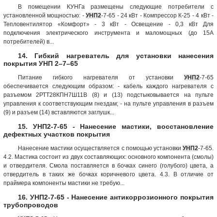
В помещении КУНГа размещены следующие потребители с
установленной мощностью: -
УНП2
-7-65 - 24 кВт - Компрессор К-25 - 4 кВт -
Тепловентилятор «Комфорт» - 3 кВт - Освещение - 0,3 кВт Для
подключения электрического инструмента и маломощных (до 15А
потребителей) в...
14. Гибкий нагреватель для установки нанесения
покрытия УНП 2–7–65
Питание гибкого нагревателя от установки
УНП2
-7-65
обеспечивается следующим образом: - кабель каждого нагревателя с
разъемом 2РТТ28КПН7Ш11В (8) и (13) подстыковывается на пульте
управления к соответствующим гнездам; - на пульте управления в разъем
(9) и разъем (14) вставляются заглушк...
15. УНП2-7-65 - Нанесение мастики, восстановление
дефектных участков покрытия
Нанесение мастики осуществляется с помощью установки
УНП2
-7-65.
4.2. Мастика состоит из двух составляющих: основного компонента (смолы)
и отвердителя. Смола поставляется в бочках синего (голубого) цвета, а
отвердитель в таких же бочках коричневого цвета. 4.3. В отличие от
праймера компоненты мастики не требую...
16. УНП2-7-65 - Нанесение антикоррозионного покрытия
трубопроводов