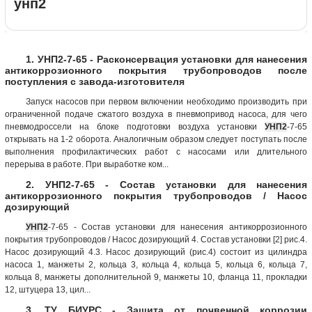
унп2
1. УНП2-7-65 - Расконсервация установки для нанесения
антикоррозионного покрытия трубопроводов после
поступления с завода-изготовителя
Запуск насосов при первом включении необходимо производить при
ограниченной подаче сжатого воздуха в пневмопривод насоса, для чего
пневмодроссели на блоке подготовки воздуха установки
УНП2
-7-65
открывать на 1-2 оборота. Аналогичным образом следует поступать после
выполнения профилактических работ с насосами или длительного
перерыва в работе. При выработке ком...
2. УНП2-7-65 - Состав установки для нанесения
антикоррозионного покрытия трубопроводов / Насос
дозирующий
УНП2
-7-65 - Состав установки для нанесения антикоррозионного
покрытия трубопроводов / Насос дозирующий 4. Состав установки [2] рис.4.
Насос дозирующий 4.3. Насос дозирующий (рис.4) состоит из цилиндра
насоса 1, манжеты 2, кольца 3, кольца 4, кольца 5, кольца 6, кольца 7,
кольца 8, манжеты дополнительной 9, манжеты 10, фланца 11, прокладки
12, штуцера 13, цил...
3. ТУ БИУРС - Защита от почвенной коррозии