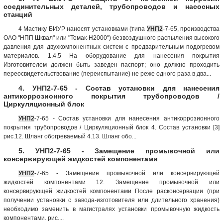
соединительных деталей, трубопроводов и насосных
станций
4 Мастику БИУР наносят установками (типа
УНП2
-7-65, производства
ОАО "НПП Шквал" или "Томак-Н2000") безвоздушного распыления высокого
давления для двухкомпонентных систем с предварительным подогревом
материалов. 1.4.5 На оборудование для нанесения покрытия
Изготовителем должен быть заведен паспорт; оно должно проходить
переосвидетельствование (переиспытание) не реже одного раза в два...
4. УНП2-7-65 - Состав установки для нанесения
антикоррозионного покрытия трубопроводов /
Циркуляционный блок
УНП2
-7-65 - Состав установки для нанесения антикоррозионного
покрытия трубопроводов / Циркуляционный блок 4. Состав установки [3]
рис.12. Шланг обогреваемый 4.13. Шланг обо...
5. УНП2-7-65 - Замещение промывочной или
консервирующей жидкостей компонентами
УНП2
-7-65 - Замещение промывочной или консервирующей
жидкостей компонентами 12. Замещение промывочной или
консервирующей жидкостей компонентами После расконсервации (при
получении установки с завода-изготовителя или длительного хранения)
необходимо заменить в магистралях установки промывочную жидкость
компонентами. рис....