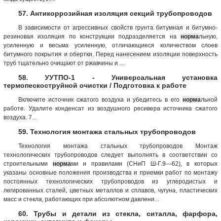
57. Антикоррозийная изоляция секций трубопроводов
В зависимости от агрессивных свойств грунта битумная и битумно-
резиновая изоляция по конструкции подразделяется на
норма
льную,
усиленную и весьма усиленную, отличающиеся количеством слоев
битумного покрытия и обертки. Перед нанесением изоляции поверхность
труб тщательно очищают от ржавчины и ...
58. УУТПО-1 - Универсальная установка
термопескоструйной очистки / Подготовка к работе
Включите источник сжатого воздуха и убедитесь в его
норма
льной
работе. Удалите конденсат из воздушного ресивера источника сжатого
воздуха. 7...
59. Технология монтажа стальных трубопроводов
Технология монтажа стальных трубопроводов Монтаж
технологических трубопроводов следует выполнять в соответствии со
строительными
норма
ми и правилами (СНиП Ш-Г.9—62), в которых
указаны основные положения производства и приемки работ по монтажу
постоянных технологических трубопроводов из углеродистых и
легированных сталей, цветных металлов и сплавов, чугуна, пластических
масс и стекла, работающих при абсолютном давлени...
60. Трубы и детали из стекла, ситалла, фарфора,