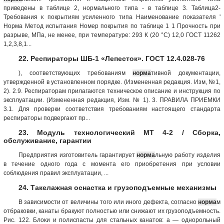
приведены в таблице 2, нормального типа - в таблице 3. Таблица2-
Требования к покрытиям усиленного типа Наименование показателя '
Норма Метод испытания Номер покрытия по таблице 1 1 Прочность при
разрыве, МПа, не менее, при температуре: 293 К (20 °С) 12,0 ГОСТ 11262
1,2,3,8,1...
22. Респираторы ШБ-1 «Лепесток». ГОСТ 12.4.028-76
), соответствующих требованиям
норма
тивной документации,
утвержденной в установленном порядке. (Измененная редакция. Изм, №1,
2). 2.9. Респираторам прилагаются техническое описание и инструкция по
эксплуатации. (Измененная редакция, Изм. № 1). 3. ПРАВИЛА ПРИЕМКИ
3.1. Для проверки соответствия требованиям настоящего стандарта
респираторы подвергают пр...
23. Модуль технологический МТ 4-2 / Сборка,
обслуживание, гарантии
Предприятия изготовитель гарантирует
норма
льную работу изделия
в течение одного года с момента его приобретения при условии
соблюдения правил эксплуатации, ...
24. Такелажная оснастка и грузоподъемные механизмы
В зависимости от величины того или иного дефекта, согласно
норма
м
отбраковки, канаты бракуют полностью или снижают их грузоподъемность.
Рис. 122. Блоки и полиспасты для стальных канатов: а — однорольный