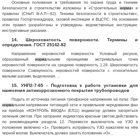
Основные положения и требования по охране труда и технике
безопасности в строительстве изложены в «Строительных
норма
х и
правилах (СНиП III-А.П—62). Техника безопасности в строительстве»,
правилах Госгортехнадзора, газовой инспекции и ВЦСПС. На основании
этих правил разработаны и утверждены ведомственные инструкции,
инструктивные указания...
14. Шероховатость поверхности. Термины и
определения. ГОСТ 25142-82
Направление неровностей поверхности Условный рисунок,
образованный
норма
льными проекциями экстремальных точек
неровностей по­верхности на среднюю поверхность 1.29. Шероховатость
поверхности Совокупность неровностей поверхности с относительно
малыми шагами, выделенная, ...
15. УНП2-7-65 - Подготовка к работе установки для
нанесения антикоррозионного покрытия трубопроводов
Подать от источника питания трёхфазное напряжение на пульт. При
норма
льном напряжении питающей сети и правильном чередовании фаз
на приборе «КОНТРОЛЬ ВВОДА» (ЕЛ11) индикатор должен загореться
зеленым светом. При загорании индикатора красным светом действовать
по рекомендациям раздела 12. Перевести выключатель на УЗО в
положение включено «1». Проверить исправность УЗО нажатием на нём
черной кнопки. Выключатель должен занять положение «О»...