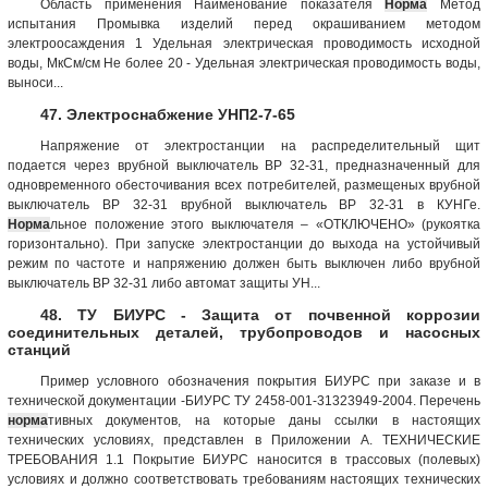
Область применения Наименование показателя
Норма
Метод
испытания Промывка изделий перед окрашиванием методом
электроосаждения 1 Удельная электрическая проводимость исходной
воды, МкСм/см Не более 20 - Удельная электрическая проводимость воды,
выноси...
47. Электроснабжение УНП2-7-65
Напряжение от электростанции на распределительный щит
подается через врубной выключатель ВР 32-31, предназначенный для
одновременного обесточивания всех потребителей, размещеных врубной
выключатель ВР 32-31 врубной выключатель ВР 32-31 в КУНГе.
Норма
льное положение этого выключателя – «ОТКЛЮЧЕНО» (рукоятка
горизонтально). При запуске электростанции до выхода на устойчивый
режим по частоте и напряжению должен быть выключен либо врубной
выключатель ВР 32-31 либо автомат защиты УН...
48. ТУ БИУРС - Защита от почвенной коррозии
соединительных деталей, трубопроводов и насосных
станций
Пример условного обозначения покрытия БИУРС при заказе и в
технической документации -БИУРС ТУ 2458-001-31323949-2004. Перечень
норма
тивных документов, на которые даны ссылки в настоящих
технических условиях, представлен в Приложении А. ТЕХНИЧЕСКИЕ
ТРЕБОВАНИЯ 1.1 Покрытие БИУРС наносится в трассовых (полевых)
условиях и должно соответствовать требованиям настоящих технических