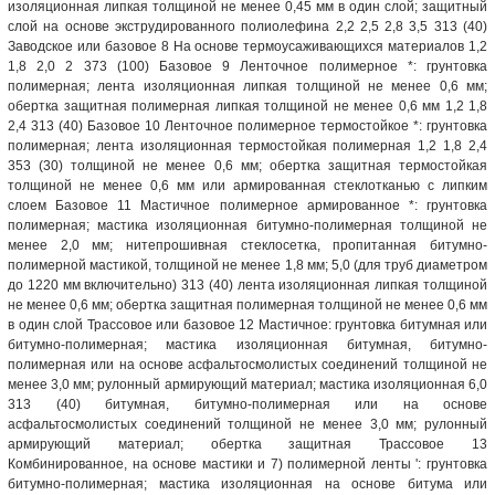
изоляционная липкая толщиной не менее 0,45 мм в один слой; защитный
слой на основе экструдированного полиолефина 2,2 2,5 2,8 3,5 313 (40)
Заводское или базовое 8 На основе термоусаживающихся материалов 1,2
1,8 2,0 2 373 (100) Базовое 9 Ленточное полимерное *: грунтовка
полимерная; лента изоляционная липкая толщиной не менее 0,6 мм;
обертка защитная полимерная липкая толщиной не менее 0,6 мм 1,2 1,8
2,4 313 (40) Базовое 10 Ленточное полимерное термостойкое *: грунтовка
полимерная; лента изоляционная термостойкая полимерная 1,2 1,8 2,4
353 (30) толщиной не менее 0,6 мм; обертка защитная термостойкая
толщиной не менее 0,6 мм или армированная стеклотканью с липким
слоем Базовое 11 Мастичное полимерное армированное *: грунтовка
полимерная; мастика изоляционная битумно-полимерная толщиной не
менее 2,0 мм; нитепрошивная стеклосетка, пропитанная битумно-
полимерной мастикой, толщиной не менее 1,8 мм; 5,0 (для труб диаметром
до 1220 мм включительно) 313 (40) лента изоляционная липкая толщиной
не менее 0,6 мм; обертка защитная полимерная толщиной не менее 0,6 мм
в один слой Трассовое или базовое 12 Мастичное: грунтовка битумная или
битумно-полимерная; мастика изоляционная битумная, битумно-
полимерная или на основе асфальтосмолистых соединений толщиной не
менее 3,0 мм; рулонный армирующий материал; мастика изоляционная 6,0
313 (40) битумная, битумно-полимерная или на основе
асфальтосмолистых соединений толщиной не менее 3,0 мм; рулонный
армирующий материал; обертка защитная Трассовое 13
Комбинированное, на основе мастики и 7) полимерной ленты ': грунтовка
битумно-полимерная; мастика изоляционная на основе битума или