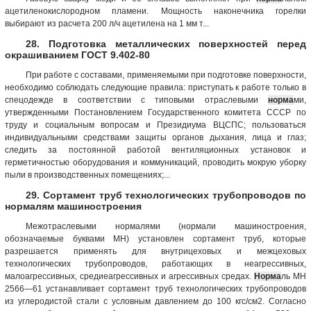
ацетиленокислородном пламени. Мощность наконечника горелки
выбирают из расчета 200 л/ч ацетилена на 1 мм т...
28. Подготовка металлических поверхностей перед
окрашиванием ГОСТ 9.402-80
При работе с составами, применяемыми при подготовке поверхности,
необходимо соблюдать следующие правила: приступать к работе только в
спецодежде в соответствии с типовыми отраслевыми
норма
ми,
утвержденными Постановлением Государственного комитета СССР по
труду и социальным вопросам и Президиума ВЦСПС; пользоваться
индивидуальными средствами защиты органов дыхания, лица и глаз;
следить за постоянной работой вентиляционных установок и
герметичностью оборудования и коммуникаций, проводить мокрую уборку
пыли в производственных помещениях;...
29. Сортамент труб технологических трубопроводов по
нормалям машиностроения
Межотраслевыми нормалями (нормали машиностроения,
обозначаемые буквами МН) установлен сортамент труб, которые
разрешается применять для внутрицеховых и межцеховых
технологических трубопроводов, работающих в неагрессивных,
малоагрессивных, средиеагрессивных и агрессивных средах.
Норма
ль МН
2566—61 устанавливает сортамент труб технологических трубопроводов
из углеродистой стали с условным давлением до 100 кгс/см2. Согласно