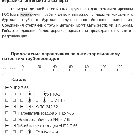
керамики, антегмита и фанеры
Размеры деталей стеклянных трубопроводов регламентированы
ГОСТом и
норма
лями. Трубы и детали выпускают с гладкими концами и с
буртами, трубы с буртами получают все большее применение.
Соединения стеклянных труб и деталей могут быть жесткими и гибкими.
Гибкие соединения более дорогие, однако они предохраняют стыки от
разрушающих ...
Продолжение справочника по антикоррозионному
покрытию трубопроводов
0
20
40
60
80
100
120
>>>>>>
!
.
.
.
.
.
.
.
.
.
.
.
.
.
.
.
.
.
.
.
!
.
.
.
.
.
.
.
.
.
.
.
.
.
.
.
.
.
.
.
!
.
.
.
.
.
.
.
.
.
.
.
.
.
.
.
.
.
.
.
!
.
.
.
.
.
.
.
.
.
.
.
.
.
.
.
.
.
.
.
!
.
.
.
.
.
.
.
.
.
.
.
.
.
.
.
.
.
.
.
!
.
.
.
.
.
.
.
.
.
.
.
.
.
.
.
.
.
.
.
!
.
.
.
.
.
.
.
.
.
.
.
.
.
.
.
.
.
.
.
Каталог
УНП2-7-65
УУТПО-1
МТ 4-2
УПС-342-62
Нагреватель воздуха УНП2-7-65
Электроснабжение УНП2-7-65
Гибкий нагреватель для УНП2-7-65
УТП5-15-69