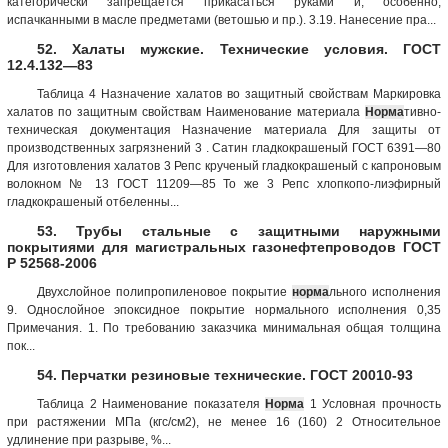
категорически запрещается прикасаться руками и, особенно,
испачканными в масле предметами (ветошью и пр.). 3.19. Нанесение пра...
52. Халаты мужские. Технические условия. ГОСТ
12.4.132—83
Таблица 4 Назначение хала­тов во защитный свойствам Маркировка
халатов по защитным свойствам Наименование материала
Норма
тивно-
техни­ческая документация Назначе­ние мате­риала Для защиты от
производственных загрязнений 3 . Сатин гладкокрашеный ГОСТ 6391—80
Для изготов­ления хала­тов 3 Репс крученый гладкокрашеный с капроновым
волокном № 13 ГОСТ 11209—85 То же 3 Репс хлопкопо-лиэфирный
гладкокрашеный от­беленны...
53. Трубы стальные с защитными наружными
покрытиями для магистральных газонефтепроводов ГОСТ
Р 52568-2006
Двухслойное поли­пропиленовое покрытие
норма
льного исполнения
9. Однослойное эпоксидное покрытие нормального исполнения 0,35
Примечания. 1. По требованию заказчика минимальная общая толщина
пок...
54. Перчатки резиновые технические. ГОСТ 20010-93
Таблица 2 Наименование показателя
Норма
1 Условная прочность
при растяжении МПа (кгс/см2), не менее 16 (160) 2 Относительное
удлинение при разрыве, %...