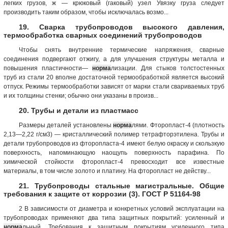
легких грузов, ж — крюковый (гаковый) узел Увязку груза следует
производить таким образом, чтобы исключалась возмо...
19. Сварка трубопроводов высокого давления,
термообработка сварных соединений трубопроводов
Чтобы снять внутренние термические напряжения, сварные
соединения подвергают отжигу, а для улучшения структуры металла и
повышения пластичности—
норма
лизации. Для стыков толстостенных
труб из стали 20 вполне достаточной термообработкой является высокий
отпуск. Режимы термообработки зависят от марки стали свариваемых труб
и их толщины стенки; обычно они указаны в произв...
20. Трубы и детали из пластмасс
Размеры деталей установлены
норма
лями. Фторопласт-4 (плотность
2,13—2,22 г/см3) — кристаллический полимер тетрафторэтилена. Трубы и
детали трубопроводов из фторопласта-4 имеют белую окраску и скользкую
поверхность, напоминающую наощупь поверхность парафина. По
химической стойкости фторопласт-4 превосходит все известные
материалы, в том числе золото и платину. На фторопласт не действу...
21. Трубопроводы стальные магистральные. Общие
требования к защите от коррозии (3). ГОСТ Р 51164-98
2 В зависимости от диаметра и конкретных условий эксплуатации на
трубопроводах применяют два типа защитных покрытий: усиленный и
норма
льный. Требования к защитным покрытиям усиленного типа