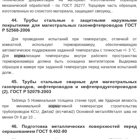
механической обработкой - по ГОСТ 26277. Торцовую часть образцов,
изготовленных из слоистого материала, защищают связующ...
44. Трубы стальные с защитными наружными
покрытиями для магистральных газонефтепроводов ГОСТ
Р 52568-2006
Для проведения испытаний при температуре, отличной от
комнатной, используют термокриокамеру, обеспечивающую
автоматическое поддержание заданной температуры с точностью +/- 3 °C.
Для
норма
лизации температуры внутри рабочего пространства
термокриокамера должна быть оснащена вентилятором. Выдержка
образцов в камере при заданной температуре перед началом испытаний
долж...
45. Трубы стальные сварные для магистральных
газопроводов, нефтепроводов и нефтепродуктопроводов
(2). ГОСТ Р 52079-2003
Таблица 5 Номинальная толщина стенки труб, мм Ударная вязкость
при минимальной
норма
тивной температуре строительства
трубопроводов KCU, Дж/см2 (кгс×м/см2) Основной металлМеталл шва не
менее От 6 до 10 ...
46. Подготовка металлических поверхностей перед
окрашиванием ГОСТ 9.402-80