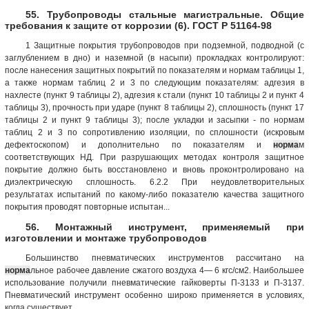
55. Трубопроводы стальные магистральные. Общие
требования к защите от коррозии (6). ГОСТ Р 51164-98
1 Защитные покрытия трубопроводов при подземной, подводной (с
заглублением в дно) и наземной (в насыпи) прокладках контролируют:
после нанесения защитных покрытий по показателям и нормам таблицы 1,
а также нормам таблиц 2 и 3 по следующим показателям: адгезия в
нахлесте (пункт 9 таблицы 2), адгезия к стали (пункт 10 таблицы 2 и пункт 4
таблицы 3), прочность при ударе (пункт 8 таблицы 2), сплошность (пункт 17
таблицы 2 и пункт 9 таблицы 3); после укладки и засыпки - по нормам
таблиц 2 и 3 по сопротивлению изоляции, по сплошности (искровым
дефектоскопом) и дополнительно по показателям и
норма
м
соответствующих НД. При разрушающих методах контроля защитное
покрытие должно быть восстановлено и вновь проконтролировано на
диэлектрическую сплошность. 6.2.2 При неудовлетворительных
результатах испытаний по какому-либо показателю качества защитного
покрытия проводят повторные испытан...
56. Монтажный инструмент, применяемый при
изготовлении и монтаже трубопроводов
Большинство пневматических инструментов рассчитано на
норма
льное рабочее давление сжатого воздуха 4— 6 кгс/см2. Наибольшее
использование получили пневматические гайковерты П-3133 и П-3137.
Пневматический инструмент особенно широко применяется в условиях,
когда существует...