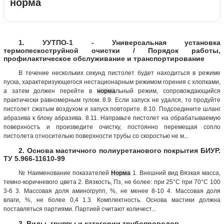
норма
1. УУТПО-1 - Универсальная установка
термопескоструйной очистки / Порядок работы,
профилактическое обслуживание и транспортирование
В течение нескольких секунд пистолет будет находиться в режиме
пуска, характеризующегося нестационарным режимом горения с хлопками,
а затем должен перейти в
норма
льный режим, сопровождающийся
практически равномерным гулом. 8.9. Если запуск не удался, то продуйте
пистолет сжатым воздухом и запуск повторите. 8.10. Подсоедините шланг
абразива к блоку абразива. 8.11. Направьте пистолет на обрабатываемую
поверхностъ и произведите очистку, постоянно перемещая сопло
пистолета относителыю поверхности трубы со скоростью не м...
2. Основа мастичного полиуретанового покрытия БИУР.
ТУ 5.966-11610-99
№ Наименование показателей
Норма
1. Внешний вид Вязкая масса,
темно-коричневого цвета 2. Вязкость, Пз, не более: при 25°С при 70°С 100
3-6 3. Массовая доля аминогрупп, %, не менее 8-10 4. Массовая доля
влаги, %, не более 0,4 1.3. Комплектность. Основа мастики должна
поставляться партиями. Партией считают количест...
3. Виды, группы и категории трубопроводов