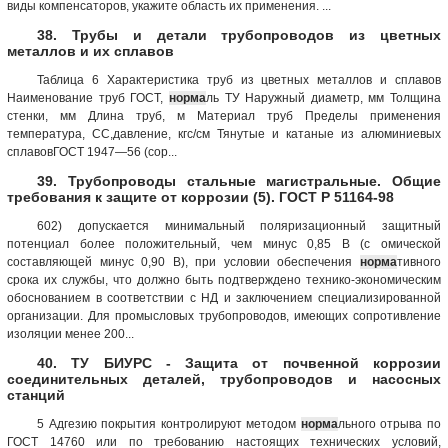
виды компенсаторов, укажите область их применения. ...
38. Трубы и детали трубопроводов из цветных
металлов и их сплавов
Таблица 6 Характеристика труб из цветных металлов и сплавов
Наименование труб ГОСТ,
норма
ль ТУ Наружный диаметр, мм Толщина
стенки, мм Длина труб, м Материал труб Пределы применения
температура, СС,давление, кгс/см Тянутые и катаные из алюминиевых
сплавовГОСТ 1947—56 (сор...
39. Трубопроводы стальные магистральные. Общие
требования к защите от коррозии (5). ГОСТ Р 51164-98
602) допускается минимальный поляризационный защитный
потенциал более положительный, чем минус 0,85 В (с омической
составляющей минус 0,90 В), при условии обеспечения
норма
тивного
срока их службы, что должно быть подтверждено технико-экономическим
обоснованием в соответствии с НД и заключением специализированной
организации. Для промысловых трубопроводов, имеющих сопротивление
изоляции менее 200...
40. ТУ БИУРС - Защита от почвенной коррозии
соединительных деталей, трубопроводов и насосных
станций
5 Адгезию покрытия контролируют методом
норма
льного отрыва по
ГОСТ 14760 или по требованию настоящих технических условий,