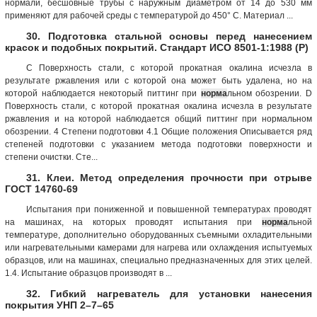
нормали, бесшовные трубы с наружным диаметром от 14 до 530 мм
применяют для рабочей среды с температурой до 450° С. Материал ...
30. Подготовка стальной основы перед нанесением
красок и подобных покрытий. Стандарт ИСО 8501-1:1988 (Р)
С Поверхность стали, с которой прокатная окалина исчезла в
результате ржавления или с которой она может быть удалена, но на
которой наблюдается некоторый питтинг при
норма
льном обозрении. D
Поверхность стали, с которой прокатная окалина исчезла в результате
ржавления и на которой наблюдается общий питтинг при нормальном
обозрении. 4 Степени подготовки 4.1 Общие положения Описывается ряд
степеней подготовки с указанием метода подготовки поверхности и
степени очистки. Сте...
31. Клеи. Метод определения прочности при отрыве
ГОСТ 14760-69
Испытания при пониженной и повышенной температурах проводят
на машинах, на которых проводят испытания при
норма
льной
температуре, дополнительно оборудованных съемными охладительными
или нагревательными камерами для нагрева или охлаждения испытуемых
образцов, или на машинах, специально предназначенных для этих целей.
1.4. Испытание образцов производят в ...
32. Гибкий нагреватель для установки нанесения
покрытия УНП 2–7–65