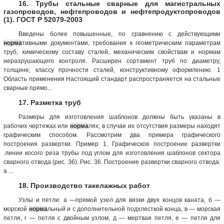
16. Трубы стальные сварные для магистральных
газопроводов, нефтепроводов и нефтепродуктопроводов
(1). ГОСТ Р 52079-2003
Введены более повышенные, по сравнению с действующими
норма
тивными документами, требования к геометрическим параметрам
труб, химическому составу сталей, механическим свойствам и нормам
неразрушающего контроля. Расширен сортамент труб по диаметру,
толщине, классу прочности сталей, конструктивному оформлению. 1
Область применения Настоящий стандарт распространяется на стальные
сварные прямо...
17. Разметка труб
Размеры для изготовления шаблонов должны быть указаны в
рабочих чертежах или
норма
лях; в случае их отсутствия размеры находят
графическим способом. Рассмотрим два примера графического
построения развертки. Пример 1. Графическое построение развертки
.линии косого реза трубы под углом для изготовления шаблонов сектора
сварного отвода (рис. 36). Рис. 36. Построение развертки сварного отвода:
а ...
18. Производство такелажных работ
Узлы и петли: а —прямой узел для вязки двух концов каната, б —
морской
норма
льный и с дополнительной подхлесткой конца, в — морская
петля, г — петля с двойным узлом, д — мертвая петля, е — петля для