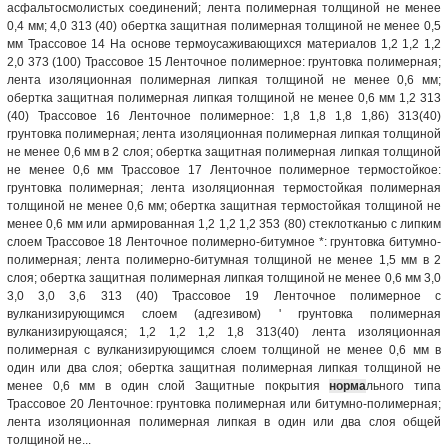
асфальтосмолистых соединений; лента полимерная толщиной не менее
0,4 мм; 4,0 313 (40) обертка защитная полимерная толщиной не менее 0,5
мм Трассовое 14 На основе термоусаживающихся материалов 1,2 1,2 1,2
2,0 373 (100) Трассовое 15 Ленточное полимерное: грунтовка полимерная;
лента изоляционная полимерная липкая толщиной не менее 0,6 мм;
обертка защитная полимерная липкая толщиной не менее 0,6 мм 1,2 313
(40) Трассовое 16 Ленточное полимерное: 1,8 1,8 1,8 1,86) 313(40)
грунтовка полимерная; лента изоляционная полимерная липкая толщиной
не менее 0,6 мм в 2 слоя; обертка защитная полимерная липкая толщиной
не менее 0,6 мм Трассовое 17 Ленточное полимерное термостойкое:
грунтовка полимерная; лента изоляционная термостойкая полимерная
толщиной не менее 0,6 мм; обертка защитная термостойкая толщиной не
менее 0,6 мм или армированная 1,2 1,2 1,2 353 (80) стеклотканью с липким
слоем Трассовое 18 Ленточное полимерно-битумное *: грунтовка битумно-
полимерная; лента полимерно-битумная толщиной не менее 1,5 мм в 2
слоя; обертка защитная полимерная липкая толщиной не менее 0,6 мм 3,0
3,0 3,0 3,6 313 (40) Трассовое 19 Ленточное полимерное с
вулканизирующимся слоем (адгезивом) ' грунтовка полимерная
вулканизирующаяся; 1,2 1,2 1,2 1,8 313(40) лента изоляционная
полимерная с вулканизирующимся слоем толщиной не менее 0,6 мм в
один или два слоя; обертка защитная полимерная липкая толщиной не
менее 0,6 мм в один слой Защитные покрытия
норма
льного типа
Трассовое 20 Ленточное: грунтовка полимерная или битумно-полимерная;
лента изоляционная полимерная липкая в один или два слоя общей
толщиной не...