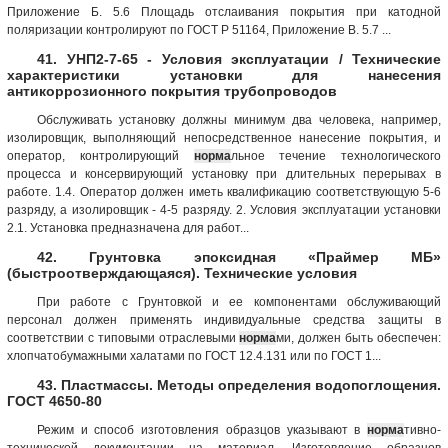
Приложение Б. 5.6 Площадь отслаивания покрытия при катодной
поляризации контролируют по ГОСТ Р 51164, Приложение В. 5.7 ...
41. УНП2-7-65 - Условия эксплуатации / Технические
характеристики установки для нанесения
антикоррозионного покрытия трубопроводов
Обслуживать установку должны минимум два человека, например,
изолировщик, выполняющий непосредственное нанесение покрытия, и
оператор, контролирующий
норма
льное течение технологического
процесса и консервирующий установку при длительных перерывах в
работе. 1.4. Оператор должен иметь квалификацию соответствующую 5-6
разряду, а изолировщик - 4-5 разряду. 2. Условия эксплуатации установки
2.1. Установка предназначена для работ...
42. Грунтовка эпоксидная «Праймер МБ»
(быстроотверждающаяся). Технические условия
При работе с Грунтовкой и ее компонентами обслуживающий
персонал должен применять индивидуальные средства защиты в
соответствии с типовыми отраслевыми
норма
ми, должен быть обеспечен:
хлопчатобумажными халатами по ГОСТ 12.4.131 или по ГОСТ 1...
43. Пластмассы. Методы определения водопоглощения.
ГОСТ 4650-80
Режим и способ изготовления образцов указывают в
норма
тивно-
технической документации на материал. Изготовление образцов