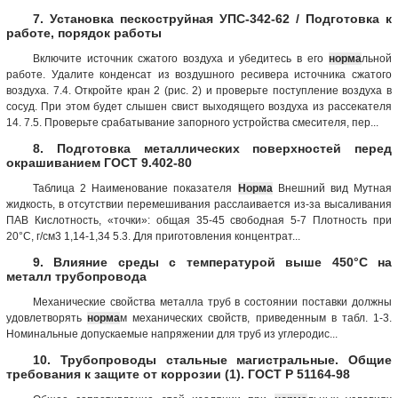
7. Установка пескоструйная УПС-342-62 / Подготовка к
работе, порядок работы
Включите источник сжатого воздуха и убедитесь в его
норма
льной
работе. Удалите конденсат из воздушного ресивера источника сжатого
воздуха. 7.4. Откройте кран 2 (рис. 2) и проверьте поступление воздуха в
сосуд. При этом будет слышен свист выходящего воздуха из рассекателя
14. 7.5. Проверьте срабатывание запорного устройства смесителя, пер...
8. Подготовка металлических поверхностей перед
окрашиванием ГОСТ 9.402-80
Таблица 2 Наименование показателя
Норма
Внешний вид Мутная
жидкость, в отсутствии перемешивания расслаивается из-за высаливания
ПАВ Кислотность, «точки»: общая 35-45 свободная 5-7 Плотность при
20°С, г/см3 1,14-1,34 5.3. Для приготовления концентрат...
9. Влияние среды с температурой выше 450°С на
металл трубопровода
Механические свойства металла труб в состоянии поставки должны
удовлетворять
норма
м механических свойств, приведенным в табл. 1-3.
Номинальные допускаемые напряжении для труб из углеродис...
10. Трубопроводы стальные магистральные. Общие
требования к защите от коррозии (1). ГОСТ Р 51164-98