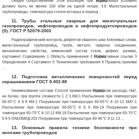
Общее сопротивление этой изоляции при
норма
льных условиях
должно быть не менее 100 кОм на одной опоре. 3.6 Магистральные
трубопроводы, температура стенок которых в период ...
11. Трубы стальные сварные для магистральных
газопроводов, нефтепроводов и нефтепродуктопроводов
(5). ГОСТ Р 52079-2003
Радиографический контроль дефектов сварного шва Ключевые слова:
магистральный трубопровод, труба, металл, сварное соединение,
механические свойства, химический состав стали, дефект, размер,
сортамент Содержание 1 Область применения 2
Норма
тивные ссылки 3
Определения 4 Сортамент 5 Технические требования 6 Правила приемки
...
12. Подготовка металлических поверхностей перед
окрашиванием ГОСТ 9.402-80
Наименование состава Способ применения
Норма
тив расхода, г/м2,
не более, при группе сложности 1 2 3 КМ-1 Распыление при температуре
60-65°С 6 8 9 КМ-1 Погружение при температуре 60-65°С 8 10 12 КМУ-1
Распыление при температуре 60-65°С 6 8 9 КМ-19 Погружение при
температуре 60-70°С 8 10 12 КМ-18 Распыление при температуре 60-70°С
6 8 9 ЛАБОМИД 203 Погружение при температуре 80-90°С 9 11 13 ...
13. Основные правила техники безопасности при
монтаже трубопроводов