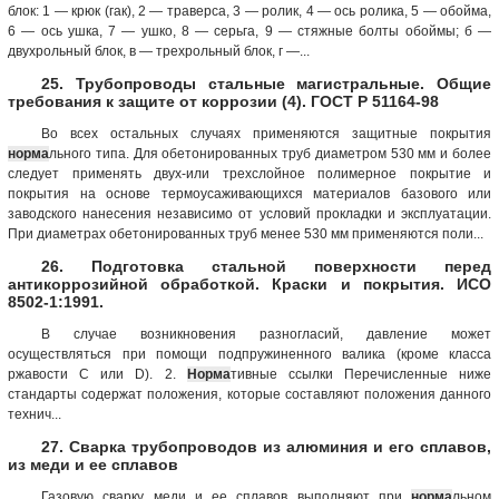
блок: 1 — крюк (гак), 2 — траверса, 3 — ролик, 4 — ось ролика, 5 — обойма,
6 — ось ушка, 7 — ушко, 8 — серьга, 9 — стяжные болты обоймы; б —
двухрольный блок, в — трехрольный блок, г —...
25. Трубопроводы стальные магистральные. Общие
требования к защите от коррозии (4). ГОСТ Р 51164-98
Во всех остальных случаях применяются защитные покрытия
норма
льного типа. Для обетонированных труб диаметром 530 мм и более
следует применять двух-или трехслойное полимерное покрытие и
покрытия на основе термоусаживающихся материалов базового или
заводского нанесения независимо от условий прокладки и эксплуатации.
При диаметрах обетонированных труб менее 530 мм применяются поли...
26. Подготовка стальной поверхности перед
антикоррозийной обработкой. Краски и покрытия. ИСО
8502-1:1991.
В случае возникновения разногласий, давление может
осуществляться при помощи подпружиненного валика (кроме класса
ржавости C или D). 2.
Норма
тивные ссылки Перечисленные ниже
стандарты содержат положения, которые составляют положения данного
технич...
27. Сварка трубопроводов из алюминия и его сплавов,
из меди и ее сплавов
Газовую сварку меди и ее сплавов выполняют при
норма
льном