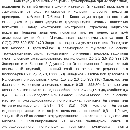
1 Конструкция защитных покрытий трубопроводов при их подземной,
подводной (с заглублением в дно) и наземной (в насыпи) прокладке в
зависимости от вида материалов и условий нанесения покрытий
приведены в таблице 1 Таблица 1 - Конструкция защитных покрытий
строящихся и реконструируемых трубопроводов Условия нанесения
покрытия 1 Номер конструкции Конструкция (структура) защитного
покрытия Толщина защитного покрытия, мм, не менее, для труб
диаметром, мм, не более Максимальная температура эксплуатации, К
(°С)2) 273 530 820 1420 Защитные покрытия усиленного типа Заводское
или базовое 1 Трехслойное 3) полимерное ': грунтовка на основе
термореактивных смол; термоплавкий полимерный подслой; защитный
слой на основе экструдированного полиолефина 2,0 2,2 2,5 3,0 333(60)
Заводское или базовое 2 Двухслойное 3) полимерное ': термоплавкий
полимерный подслой; защитный слой на основе экструдированного
полиолефина 2,0 2,2 2,5 3,0 333 (60) Заводское, базовое или трассовое 3
На основе полиуретановых смол 1,5 2,0 2,0 2,0 353 (80) Заводское или
базовое 4 На основе эпоксидных красок 0,35 - 353(80) Заводское или
базовое 5 Стеклоэмалевое: однослойное 0,3 0,3 423 (150) двухслойное 0,4
0,4 - - 423 (150) Заводское или базовое 6 Комбинированное на основе
мастики и экструдированного полиолефина: грунтовка битумная или
битумно-полимерная; 2,54) 3,0 313 (40) мастика битумная
модифицированная или асфальтосмолистая толщиной 0,8 - 1,0 мм;
защитный слой на основе экструдированного полиолефина Заводское или
базовое 7 Комбинированное на основе полимерной ленты и
экструдированного полиолефина: грунтовка полимерная; лента