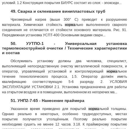
условий. 1.2 Конструкция покрытия БИУРС состоит из слоя: - эпоксидн...
49. Сварка и склеивание винипластовых труб
Чрезмерный нагрев (выше 300° С) приводит к разрушению
материала. Химическая стойкость
норма
льно выполненного сварного
соединения не отличается от стойкости основного материала. Рис. 91.
Передвижная установка УСПТ-400 Основными видами сварн...
50. УУТПО-1 - Универсальная установка
термопескоструйной очистки / Технические характеристики
и состав
Обслуживать установку должны два человека, специалист,
выполняющий непосредственную очистку металлической поверхности, и
оператор, управляющий установкой и контролирующий
норма
льное
течение технологического процесса. 1.5. Оператор должён иметь
квалификацию соответствующую 5-6 разряду. 2. УСЛОВИЯ
ЭКСПЛУАТАЦИИ УСТАНОВКИ 2.1. Установка предназначена для работы
на открытом воздухе и в помещении, выполненном из негорючих ма...
51. УНП2-7-65 - Нанесение праймера
Указанное время приведено для покрытий
норма
льной толщины.
Однако реально в некоторых, особенно труднодоступных, местах
покрытие получается утолщённым. Поэтому реально покрытие
необходимо сушить не менее 12 часов. 3.18. К праймерному покрытию