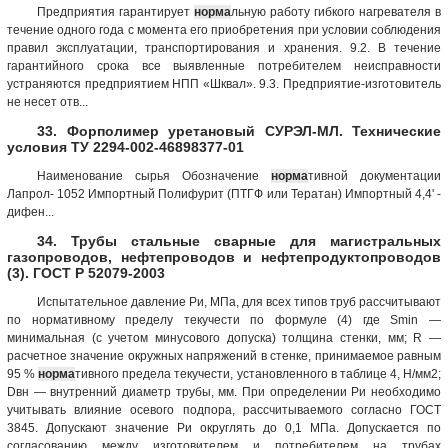
Предприятия гарантирует
норма
льную работу гибкого нагревателя в
течение одного года с момента его приобретения при условии соблюдения
правил эксплуатации, транспортирования и хранения. 9.2. В течение
гарантийного срока все выявленные потребителем неисправности
устраняются предприятием НПП «Шквал». 9.3. Предприятие-изготовитель
не несет отв...
33. Форполимер уретановый СУРЭЛ-МЛ. Технические
условия ТУ 2294-002-46898377-01
Наименование сырья Обозначение
норма
тивной документации
Лапрол- 1052 Импортный Полифурит (ПТГФ или Тератан) Импортный 4,4' -
дифен...
34. Трубы стальные сварные для магистральных
газопроводов, нефтепроводов и нефтепродуктопроводов
(3). ГОСТ Р 52079-2003
Испытательное давление Ри, МПа, для всех типов труб рассчитывают
по нормативному пределу текучести по формуле (4) где Smin —
минимальная (с учетом минусового допуска) толщина стенки, мм; R —
расчетное значение окружных напряжений в стенке, принимаемое равным
95 %
норма
тивного предела текучести, установленного в таблице 4, Н/мм2;
Dвн — внутренний диаметр трубы, мм. При определении Ри необходимо
учитывать влияние осевого подпора, рассчитываемого согласно ГОСТ
3845. Допускают значение Ри округлять до 0,1 МПа. Допускается по
согласованию между изготовителем и потребителем на трубах