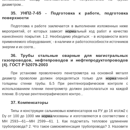
диаметром...
35. УНП2-7-65 - Подготовка к работе, подготовка
поверхности
Подготовка к работе заключается в выполнении изложенных ниже
мероприятий, от которых зависит
норма
льный ход работ и качество
нанесённого покрытия. 1.2. Необходимо убедиться: - в исправности всего
применяемого оборудования; - в наличии и работоспособности источников
энергии и их соотв...
36. Трубы стальные сварные для магистральных
газопроводов, нефтепроводов и нефтепродуктопроводов
(4). ГОСТ Р 52079-2003
При установке проволочного пенетрометра на основной металл
диаметр проволоки должен определяться только для
норма
тивной
толщины стенки трубы. Б.5 При рентгенографическом контроле с
использованием пленки пенетрометр должен располагаться на каждой
пленке. В случае рентгенографического контро...
37. Компенсаторы
Типы и конструкции сальниковых компенсаторов на РУ до 16 кгс/см2 с
Dy от 100 до 1000 мм
норма
лизованы и изготовляются в соответствии с
МН 2593—61—МН 2599—61. 1. Как подсчитать тепловое удлинение
трубопровода? 2. Что такое самокомпенсация трубопровода? 3. Назовите