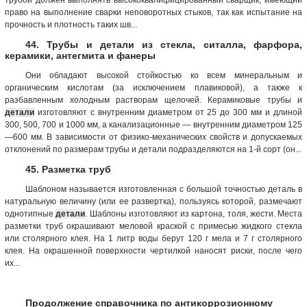
право на выполнение сварки неповоротных стыков, так как испытание на
прочность и плотность таких шв...
44. Трубы и детали из стекла, ситалла, фарфора,
керамики, антегмита и фанеры
Они обладают высокой стойкостью ко всем минеральным и
органическим кислотам (за исключением плавиковой), а также к
разбавленным холодным растворам щелочей. Керамиковые трубы и
детали
изготовляют с внутренним диаметром от 25 до 300 мм и длиной
300, 500, 700 и 1000 мм, а канализационные — внутренним диаметром 125
—600 мм. В зависимости от физико-механических свойств и допускаемых
отклонений по размерам трубы и детали подразделяются на 1-й сорт (он...
45. Разметка труб
Шаблоном называется изготовленная с большой точностью деталь в
натуральную величину (или ее развертка), пользуясь которой, размечают
однотипные
детали
. Шаблоны изготовляют из картона, толя, жести. Места
разметки труб окрашивают меловой краской с примесью жидкого стекла
или столярного клея. На 1 литр воды берут 120 г мела и 7 г столярного
клея. На окрашенной поверхности чертилкой наносят риски, после чего
их...
Продолжение справочника по антикоррозионному