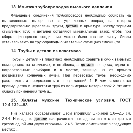
13. Монтаж трубопроводов высокого давления
Фланцевые соединения трубопроводов необходимо собирать на
выставленных, выверенных и укрепленных опорах, на которых
предварительно укреплены трубы,
детали
и арматура. Между торцами
стыкуемых труб и деталей оставляют минимальный зазор, чтобы при
сборке фланцевого соединения можно было завести линзу. Линзы
устанавливают- на трубопроводы обязательно сухие (без смазки), та...
14. Трубы и детали из пластмасс
Трубы и детали из пластмасс необходимо хранить в сухих закрытых
помещениях на стеллажах, в штабелях, а
детали
в ящиках, вдали от
нагревательных приборов и в местах, защищенных от прямого
воздействия солнечных лучей. При перевозках трубы необходимо
раскреплять и предохранять от повреждений. 1. В чем заключаются
преимущества и недостатки труб из полимерных материалов? 2. Укажите
область применения труб и...
15. Халаты мужские. Технические условия. ГОСТ
12.4.132—83
Низ халатов обрабатывают швом вподгибку шириной 1,6—2,5 см.
2.4.4. Накладные
детали
настрачивают накладным швом с за­ крытым
срезом одной или двумя строчками. 2.4.5. Петли обметывают в следующих
местах: ...