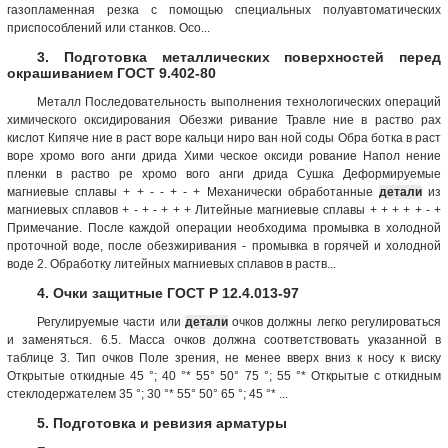
газопламенная резка с помощью специальных полуавтоматических
приспособлений или станков. Осо...
3. Подготовка металлических поверхностей перед
окрашиванием ГОСТ 9.402-80
Металл Последовательность выполнения технологических операций
химического оксидирования Обезжи ривание Травле ние в раство рах
кислот Кипяче ние в раст воре кальци ниро ван ной соды Обра ботка в раст
воре хромо вого анги дрида Хими ческое оксиди рование Напол нение
пленки в раство ре хромо вого анги дрида Сушка Деформируемые
магниевые сплавы + + - - + - + Механически обработанные
детали
из
магниевых сплавов + - + - + + + Литейные магниевые сплавы + + + + + - +
Примечание. После каждой операции необходима промывка в холодной
проточной воде, после обезжиривания - промывка в горячей и холодной
воде 2. Обработку литейных магниевых сплавов в раств...
4. Очки защитные ГОСТ Р 12.4.013-97
Регулируемые части или
детали
очков должны легко регулироваться
и заменяться. 6.5. Масса очков должна соответствовать указанной в
таблице 3. Тип очков Поле зрения, не менее вверх вниз к носу к виску
Открытые откидные 45 °; 40 °* 55° 50° 75 °; 55 °* Открытые с откидным
стеклодержателем 35 °; 30 °* 55° 50° 65 °; 45 °* ...
5. Подготовка и ревизия арматуры