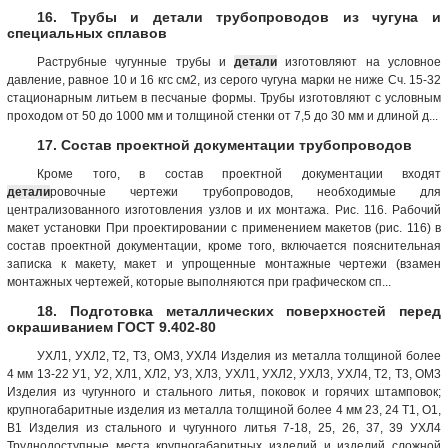
16. Трубы и детали трубопроводов из чугуна и
специальных сплавов
Раструбные чугунные трубы и
детали
изготовляют на условное
давление, равное 10 и 16 кгс см2, из серого чугуна марки не ниже Сч. 15-32
стационарным литьем в песчаные формы. Трубы изготовляют с условным
проходом от 50 до 1000 мм и толщиной стенки от 7,5 до 30 мм и длиной д...
17. Состав проектной документации трубопроводов
Кроме того, в состав проектной документации входят
детали
ровочные чертежи трубопроводов, необходимые для
централизованного изготовления узлов и их монтажа. Рис. 116. Рабочий
макет установки При проектировании с применением макетов (рис. 116) в
состав проектной документации, кроме того, включается пояснительная
записка к макету, макет и упрощенные монтажные чертежи (взамен
монтажных чертежей, которые выполняются при графическом сп...
18. Подготовка металлических поверхностей перед
окрашиванием ГОСТ 9.402-80
УХЛ1, УХЛ2, Т2, Т3, ОМ3, УХЛ4 Изделия из металла толщиной более
4 мм 13-22 У1, У2, ХЛ1, ХЛ2, У3, ХЛ3, УХЛ1, УХЛ2, УХЛ3, УХЛ4, Т2, Т3, ОМ3
Изделия из чугунного и стального литья, поковок и горячих штамповок;
крупногабаритные изделия из металла толщиной более 4 мм 23, 24 Т1, О1,
В1 Изделия из стального и чугунного литья 7-18, 25, 26, 37, 39 УХЛ4
Труднодоступные места крупногабаритных изделий и изделий сложной