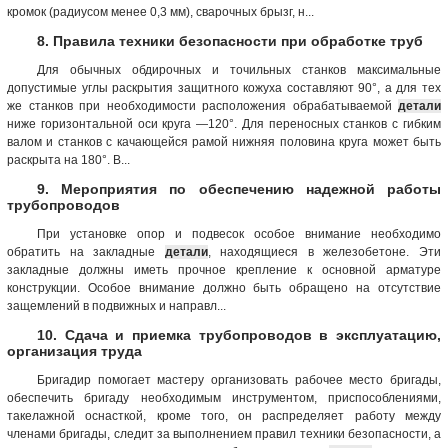
кромок (радиусом менее 0,3 мм), сварочных брызг, н...
8. Правила техники безопасности при обработке труб
Для обычных обдирочных и точильных станков максимальные
допустимые углы раскрытия защитного кожуха составляют 90°, а для тех
же станков при необходимости расположения обрабатываемой
детали
ниже горизонтальной оси круга —120°. Для переносных станков с гибким
валом и станков с качающейся рамой нижняя половина круга может быть
раскрыта на 180°. В...
9. Мероприятия по обеспечению надежной работы
трубопроводов
При установке опор и подвесок особое внимание необходимо
обратить на закладные
детали
, находящиеся в железобетоне. Эти
закладные должны иметь прочное крепление к основной арматуре
конструкции. Особое внимание должно быть обращено на отсутствие
защемлений в подвижных и направл...
10. Сдача и приемка трубопроводов в эксплуатацию,
организация труда
Бригадир помогает мастеру организовать рабочее место бригады,
обеспечить бригаду необходимым инструментом, приспособлениями,
такелажной оснасткой, кроме того, он распределяет работу между
членами бригады, следит за выполнением правил техники безопасности, а