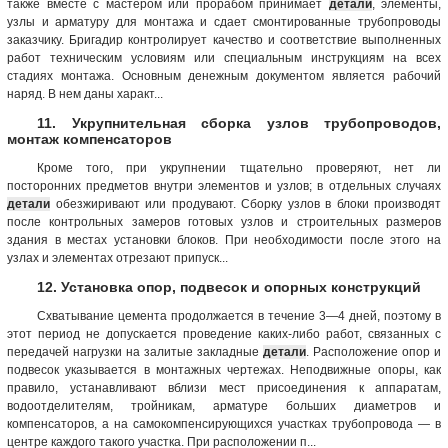
также вместе с мастером или прорабом принимает
детали
, элементы,
узлы и арматуру для монтажа и сдает смонтированные трубопроводы
заказчику. Бригадир контролирует качество и соответствие выполненных
работ техническим условиям или специальным инструкциям на всех
стадиях монтажа. Основным денежным документом является рабочий
наряд. В нем даны характ...
11. Укрупнительная сборка узлов трубопроводов,
монтаж компенсаторов
Кроме того, при укрупнении тщательно проверяют, нет ли
посторонних предметов внутри элементов и узлов; в отдельных случаях
детали
обезжиривают или продувают. Сборку узлов в блоки производят
после контрольных замеров готовых узлов и строительных размеров
здания в местах установки блоков. При необходимости после этого на
узлах и элементах отрезают припуск...
12. Установка опор, подвесок и опорных конструкций
Схватывание цемента продолжается в течение 3—4 дней, поэтому в
этот период не допускается проведение каких-либо работ, связанных с
передачей нагрузки на залитые закладные
детали
. Расположение опор и
подвесок указывается в монтажных чертежах. Неподвижные опоры, как
правило, устанавливают вблизи мест присоединения к аппаратам,
водоотделителям, тройникам, арматуре больших диаметров и
компенсаторов, а на самокомпенсирующихся участках трубопровода — в
центре каждого такого участка. При расположении п...