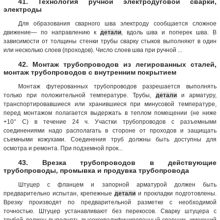
41. Технология ручной электродуговой сварки,
электроды
Для образования сварного шва электроду сообщается сложное
движение— по направлению к
детали
, вдоль шва и поперек шва. В
зависимости от толщины стенки трубы сварку стыков выполняют в один
или несколько слоев (проходов). Число слоев шва при ручной ...
42. Монтаж трубопроводов из легированных сталей,
монтаж трубопроводов с внутренним покрытием
Монтаж футерованных трубопроводов разрешается выполнять
только при положительной температуре. Трубы,
детали
и арматуру,
транспортировавшиеся или хранившиеся при минусовой температуре,
перед монтажом полагается выдержать в теплом помещении (не ниже
+10° С) в течение 24 ч. Участки трубопроводов с разъемными
соединениями надо располагать в стороне от проходов и защищать
съемными кожухами. Соединения труб должны быть доступны для
осмотра и ремонта. При подземной прок...
43. Врезка трубопроводов в действующие
трубопроводы, промывка и продувка трубопровода
Штуцер с фланцем и запорной арматурой должен быть
предварительно испытан, крепежные
детали
и прокладки подготовлены.
Врезку производят по предварительной разметке с необходимой
точностью. Штуцер устанавливают без перекосов. Сварку штуцера с
трубой должен выполнять высококвалифицированный сварщик, имеющий