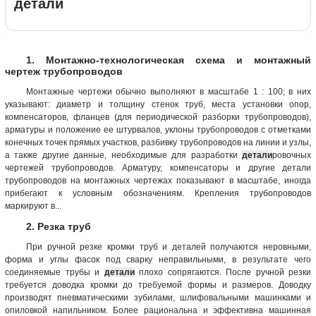
детали
1. Монтажно-технологическая схема и монтажный
чертеж трубопроводов
Монтажные чертежи обычно выполняют в масштабе 1 : 100; в них
указывают: диаметр и толщину стенок труб, места установки опор,
компенсаторов, фланцев (для периодической разборки трубопроводов),
арматуры и положение ее штурвалов, уклоны трубопроводов с отметками
конечных точек прямых участков, разбивку трубопроводов на линии и узлы,
а также другие данные, необходимые для разработки
детали
ровочных
чертежей трубопроводов. Арматуру, компенсаторы и другие детали
трубопроводов на монтажных чертежах показывают в масштабе, иногда
прибегают к условным обозначениям. Крепления трубопроводов
маркируют в...
2. Резка труб
При ручной резке кромки труб и деталей получаются неровными,
форма и углы фасок под сварку неправильными, в результате чего
соединяемые трубы и
детали
плохо сопрягаются. После ручной резки
требуется доводка кромки до требуемой формы и размеров. Доводку
производят пневматическими зубилами, шлифовальными машинками и
опиловкой напильником. Более рациональна и эффективна машинная