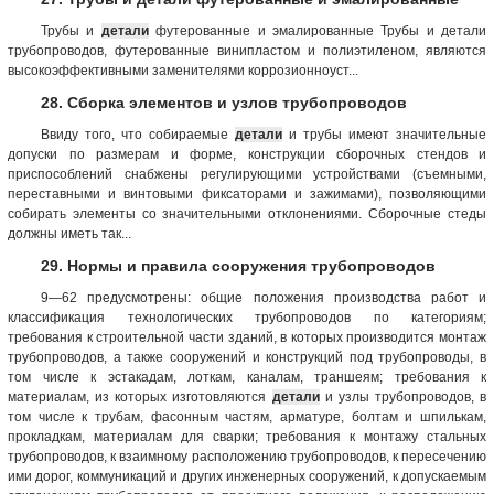
Трубы и
детали
футерованные и эмалированные Трубы и детали
трубопроводов, футерованные винипластом и полиэтиленом, являются
высокоэффективными заменителями коррозионноуст...
28. Сборка элементов и узлов трубопроводов
Ввиду того, что собираемые
детали
и трубы имеют значительные
допуски по размерам и форме, конструкции сборочных стендов и
приспособлений снабжены регулирующими устройствами (съемными,
переставными и винтовыми фиксаторами и зажимами), позволяющими
собирать элементы со значительными отклонениями. Сборочные стеды
должны иметь так...
29. Нормы и правила сооружения трубопроводов
9—62 предусмотрены: общие положения производства работ и
классификация технологических трубопроводов по категориям;
требования к строительной части зданий, в которых производится монтаж
трубопроводов, а также сооружений и конструкций под трубопроводы, в
том числе к эстакадам, лоткам, каналам, траншеям; требования к
материалам, из которых изготовляются
детали
и узлы трубопроводов, в
том числе к трубам, фасонным частям, арматуре, болтам и шпилькам,
прокладкам, материалам для сварки; требования к монтажу стальных
трубопроводов, к взаимному расположению трубопроводов, к пересечению
ими дорог, коммуникаций и других инженерных сооружений, к допускаемым