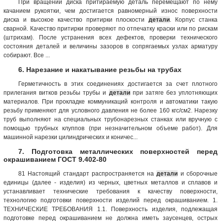
При вращении диска притираемую деталь перемещают по нему
качанием рукоятки, чем достигается равномерный износ поверхности
диска и высокое качество притирки плоскости
детали
. Корпус станка
сварной. Качество притирки проверяют по отпечатку краски или по рискам
(штрихам). После устранения всех дефектов, проверки технического
состояния деталей и величины зазоров в сопрягаемых узлах арматуру
собирают. Все ...
6. Нарезание и накатывание резьбы на трубах
Герметичность в этих соединениях достигается за счет плотного
прилегания витков резьбы трубы и
детали
при затяге без уплотняющих
материалов. При прокладке коммуникаций контроля и автоматики такую
резьбу применяют для условного давления не более 160 кгс/см2. Нарезку
труб выполняют на специальных трубонарезных станках или вручную с
помощью трубных клуппов (при незначительном объеме работ). Для
машинной нарезки цилиндрических и коничес...
7. Подготовка металлических поверхностей перед
окрашиванием ГОСТ 9.402-80
81 Настоящий стандарт распространяется на
детали
и сборочные
единицы (далее - изделия) из черных, цветных металлов и сплавов и
устанавливает технические требования к качеству поверхности,
технологию подготовки поверхности изделий перед окрашиванием. 1.
ТЕХНИЧЕСКИЕ ТРЕБОВАНИЯ 1.1. Поверхность изделия, подлежащая
подготовке перед окрашиванием не должна иметь заусенцев, острых