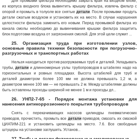
Для промывки фильтра необходимо закрыть кран на входном блоке,
из корпуса входного блока вывинтить крышку фильтра, извлечь фильтр с
опорой и промыть в толуоле все снятые
детали
. После промывки продуть
детали сжатым воздухом и установить их на место. В случае нарушения
целостности фильтра заменить его новым. Перед промывкой фильтра из
канала смолы необходимо до вывинчивания крышки фильтра защитить
блок подготовки воздуха от загрязнения смолой. Для этой цели служит ...
25. Организация труда при изготовлении узлов,
основные правила техники безопасности при погрузочно-
разгрузочных и транспортных работах
Нельзя находиться против разгружаемых труб и деталей. Укладывать
трубы,
детали
и длинномерные узлы трубопроводов в штабелях надо на
горизонтальных и ровных площадках. Высота штабелей для труб и
деталей диаметром более 100 мм не должна превышать 1,2 м, а
диаметром менее 100 мм — не превышать 2 м. Между штабелями должны
быть оставлены проходы шириной не менее 1 м и проезды дл...
26. УНП2-7-65 - Порядок монтажа установки для
нанесения антикоррозионного покрытия трубопроводов
Снять с перекачивающих насосов цилиндры пневматических
приводов, прочистить, промыть все
детали
приводов, смазать их смазкой
ЦИАТИМ-221 и установить цилиндры на место. 7.6. Все свободные
штуцеры на установке заглушить. Установ...
27. Трубы и детали футерованные и эмалированные