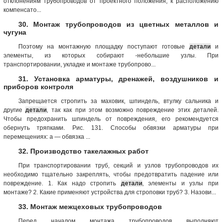
отклонениям трубопроводов от проектного положения, к расположению
компенсато...
30. Монтаж трубопроводов из цветных металлов и
чугуна
Поэтому на монтажную площадку поступают готовые
детали
и
элементы, из которых собирают -небольшие узлы. При
транспортировании, укладке и монтаже трубопрово...
31. Установка арматуры, дренажей, воздушников и
приборов контроля
Запрещается стропить за маховик, шпиндель, втулку сальника и
другие
детали
, так как при этом возможно повреждение этих деталей.
Чтобы предохранить шпиндель от повреждения, его рекомендуется
обернуть тряпками. Рис. 131. Способы обвязки арматуры при
перемещениях: а — обвязка ...
32. Производство такелажных работ
При транспортировании труб, секций и узлов трубопроводов их
необходимо тщательно закреплять, чтобы предотвратить падение или
повреждение. 1. Как надо стропить
детали
, элементы и узлы при
монтаже? 2. Какие применяют устройства для строповки труб? 3. Назови...
33. Монтаж межцеховых трубопроводов
Перед началом монтажа трубопроводов выполняют