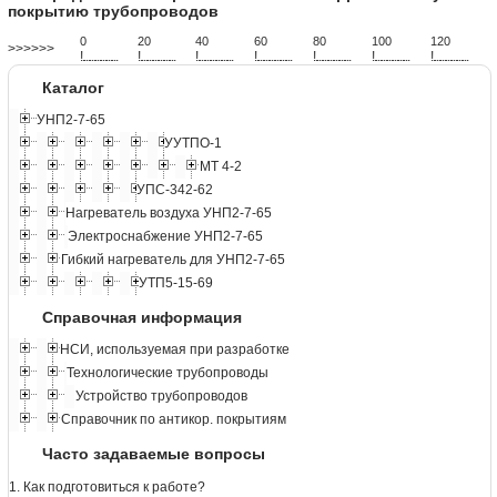
покрытию трубопроводов
0
20
40
60
80
100
120
>>>>>>
!
.
.
.
.
.
.
.
.
.
.
.
.
.
.
.
.
.
.
.
!
.
.
.
.
.
.
.
.
.
.
.
.
.
.
.
.
.
.
.
!
.
.
.
.
.
.
.
.
.
.
.
.
.
.
.
.
.
.
.
!
.
.
.
.
.
.
.
.
.
.
.
.
.
.
.
.
.
.
.
!
.
.
.
.
.
.
.
.
.
.
.
.
.
.
.
.
.
.
.
!
.
.
.
.
.
.
.
.
.
.
.
.
.
.
.
.
.
.
.
!
.
.
.
.
.
.
.
.
.
.
.
.
.
.
.
.
.
.
.
Каталог
УНП2-7-65
УУТПО-1
МТ 4-2
УПС-342-62
Нагреватель воздуха УНП2-7-65
Электроснабжение УНП2-7-65
Гибкий нагреватель для УНП2-7-65
УТП5-15-69
Справочная информация
НСИ, используемая при разработке
Технологические трубопроводы
Устройство трубопроводов
Справочник по антикор. покрытиям
Часто задаваемые вопросы
1. Как подготовиться к работе?