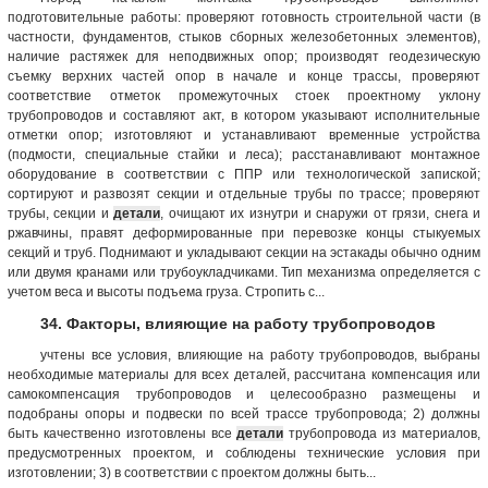
подготовительные работы: проверяют готовность строительной части (в
частности, фундаментов, стыков сборных железобетонных элементов),
наличие растяжек для неподвижных опор; производят геодезическую
съемку верхних частей опор в начале и конце трассы, проверяют
соответствие отметок промежуточных стоек проектному уклону
трубопроводов и составляют акт, в котором указывают исполнительные
отметки опор; изготовляют и устанавливают временные устройства
(подмости, специальные стайки и леса); расстанавливают монтажное
оборудование в соответствии с ППР или технологической запиской;
сортируют и развозят секции и отдельные трубы по трассе; проверяют
трубы, секции и
детали
, очищают их изнутри и снаружи от грязи, снега и
ржавчины, правят деформированные при перевозке концы стыкуемых
секций и труб. Поднимают и укладывают секции на эстакады обычно одним
или двумя кранами или трубоукладчиками. Тип механизма определяется с
учетом веса и высоты подъема груза. Стропить с...
34. Факторы, влияющие на работу трубопроводов
учтены все условия, влияющие на работу трубопроводов, выбраны
необходимые материалы для всех деталей, рассчитана компенсация или
самокомпенсация трубопроводов и целесообразно размещены и
подобраны опоры и подвески по всей трассе трубопровода; 2) должны
быть качественно изготовлены все
детали
трубопровода из материалов,
предусмотренных проектом, и соблюдены технические условия при
изготовлении; 3) в соответствии с проектом должны быть...