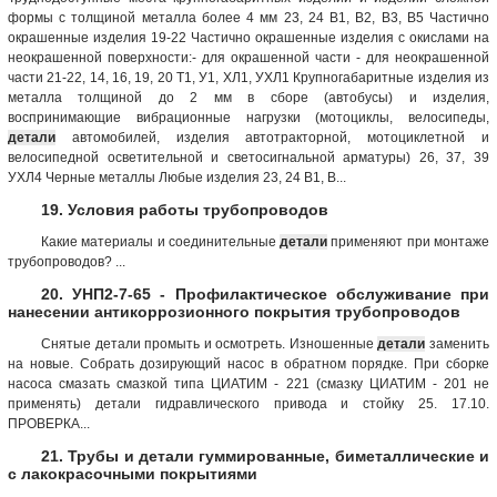
формы с толщиной металла более 4 мм 23, 24 B1, B2, В3, В5 Частично
окрашенные изделия 19-22 Частично окрашенные изделия с окислами на
неокрашенной поверхности:- для окрашенной части - для неокрашенной
части 21-22, 14, 16, 19, 20 Т1, У1, ХЛ1, УХЛ1 Крупногабаритные изделия из
металла толщиной до 2 мм в сборе (автобусы) и изделия,
воспринимающие вибрационные нагрузки (мотоциклы, велосипеды,
детали
автомобилей, изделия автотракторной, мотоциклетной и
велосипедной осветительной и светосигнальной арматуры) 26, 37, 39
УХЛ4 Черные металлы Любые изделия 23, 24 B1, B...
19. Условия работы трубопроводов
Какие материалы и соединительные
детали
применяют при монтаже
трубопроводов? ...
20. УНП2-7-65 - Профилактическое обслуживание при
нанесении антикоррозионного покрытия трубопроводов
Снятые детали промыть и осмотреть. Изношенные
детали
заменить
на новые. Собрать дозирующий насос в обратном порядке. При сборке
насоса смазать смазкой типа ЦИАТИМ - 221 (смазку ЦИАТИМ - 201 не
применять) детали гидравлического привода и стойку 25. 17.10.
ПРОВЕРКА...
21. Трубы и детали гуммированные, биметаллические и
с лакокрасочными покрытиями