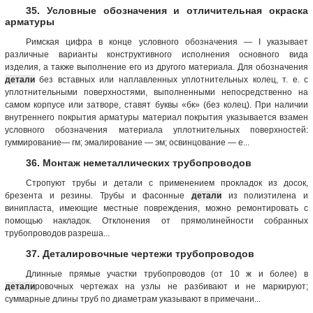
35. Условные обозначения и отличительная окраска
арматуры
Римская цифра в конце условного обозначения — I указывает
различные варианты конструктивного исполнения основного вида
изделия, а также выполнение его из другого материала. Для обозначения
детали
без вставных или наплавленных уплотнительных колец, т. е. с
уплотнительными поверхностями, выполненными непосредственно на
самом корпусе или затворе, ставят буквы «бк» (без колец). При наличии
внутреннего покрытия арматуры материал покрытия указывается взамен
условного обозначения материала уплотнительных поверхностей:
гуммирование— гм; эмалирование — эм; освинцование — е...
36. Монтаж неметаллических трубопроводов
Стропуют трубы и детали с применением прокладок из досок,
брезента и резины. Трубы и фасонные
детали
из полиэтилена и
винипласта, имеющие местные повреждения, можно ремонтировать с
помощью накладок. Отклонения от прямолинейности собранных
трубопроводов разреша...
37. Деталировочные чертежи трубопроводов
Длинные прямые участки трубопроводов (от 10 ж и более) в
детали
ровочных чертежах на узлы не разбивают и не маркируют;
суммарные длины труб по диаметрам указывают в примечани...