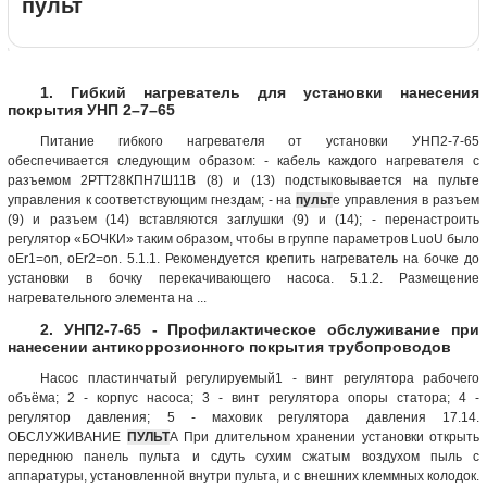
пульт
1. Гибкий нагреватель для установки нанесения
покрытия УНП 2–7–65
Питание гибкого нагревателя от установки УНП2-7-65
обеспечивается следующим образом: - кабель каждого нагревателя с
разъемом 2РТТ28КПН7Ш11В (8) и (13) подстыковывается на пульте
управления к соответствующим гнездам; - на
пульт
е управления в разъем
(9) и разъем (14) вставляются заглушки (9) и (14); - перенастроить
регулятор «БОЧКИ» таким образом, чтобы в группе параметров LuoU было
oEr1=on, oEr2=on. 5.1.1. Рекомендуется крепить нагреватель на бочке до
установки в бочку перекачивающего насоса. 5.1.2. Размещение
нагревательного элемента на ...
2. УНП2-7-65 - Профилактическое обслуживание при
нанесении антикоррозионного покрытия трубопроводов
Насос пластинчатый регулируемый1 - винт регулятора рабочего
объёма; 2 - корпус насоса; 3 - винт регулятора опоры статора; 4 -
регулятор давления; 5 - маховик регулятора давления 17.14.
ОБСЛУЖИВАНИЕ
ПУЛЬТ
А При длительном хранении установки открыть
переднюю панель пульта и сдуть сухим сжатым воздухом пыль с
аппаратуры, установленной внутри пульта, и с внешних клеммных колодок.