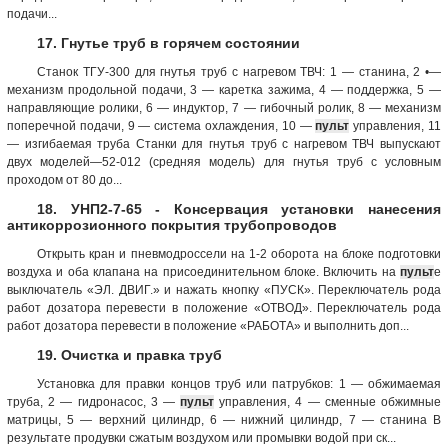
подачи...
17. Гнутье труб в горячем состоянии
Станок ТГУ-300 для гнутья труб с нагревом ТВЧ: 1 — станина, 2 •—
механизм продольной подачи, 3 — каретка зажима, 4 — поддержка, 5 —
направляющие ролики, 6 — индуктор, 7 — гибочный ролик, 8 — механизм
поперечной подачи, 9 — система охлаждения, 10 —
пульт
управления, 11
— изгибаемая труба Станки для гнутья труб с нагревом ТВЧ выпускают
двух моделей—52-012 (средняя модель) для гнутья труб с условным
проходом от 80 до...
18. УНП2-7-65 - Консервация установки нанесения
антикоррозионного покрытия трубопроводов
Открыть кран и пневмодроссели на 1-2 оборота на блоке подготовки
воздуха и оба клапана на присоединительном блоке. Включить на
пульт
е
выключатель «ЭЛ. ДВИГ.» и нажать кнопку «ПУСК». Переключатель рода
работ дозатора перевести в положение «ОТВОД». Переключатель рода
работ дозатора перевести в положение «РАБОТА» и выполнить доп...
19. Очистка и правка труб
Установка для правки концов труб или патрубков: 1 — обжимаемая
труба, 2 — гидронасос, 3 —
пульт
управления, 4 — сменные обжимные
матрицы, 5 — верхний цилиндр, 6 — нижний цилиндр, 7 — станина В
результате продувки сжатым воздухом или промывки водой при ск...