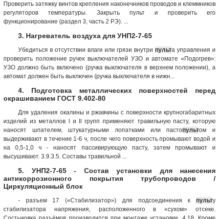
Проверить затяжку винтов крепления наконечников проводов и клеммников
регуляторов температуры. Закрыть пульт и проверить его
функционирование (раздел 3, часть 2 РЭ). ...
3. Нагреватель воздуха для УНП2-7-65
Убедиться в отсутствии влаги или грязи внутри
пульт
а управления и
проверить положение ручек выключателей УЗО и автомате «Подогрев»:
УЗО должно быть включено (ручка выключателя в верхнем положении), а
автомат должен быть выключен (ручка выключателя в нижн...
4. Подготовка металлических поверхностей перед
окрашиванием ГОСТ 9.402-80
Для удаления окалины и ржавчины с поверхности крупногабаритных
изделий из металлов I и II групп применяют травильную пасту, которую
наносят шпателем, штукатурными лопатками или пасто
пульт
ом и
выдерживают в течение 1-6 ч, после чего поверхность промывают водой и
на 0,5-1,0 ч - наносят пассивирующую пасту, затем промывают и
высушивают. 3.9.3.5. Составы травильной ...
5. УНП2-7-65 - Состав установки для нанесения
антикоррозионного покрытия трубопроводов /
Циркуляционный блок
- разъем 17 («Стабилизатор») для подсоединения к
пульт
у
стабилизатора напряжения, расположенного в «сухом» отсеке.
Cостыковка разъёмов производится при монтаже установки. 4.18. Кроме