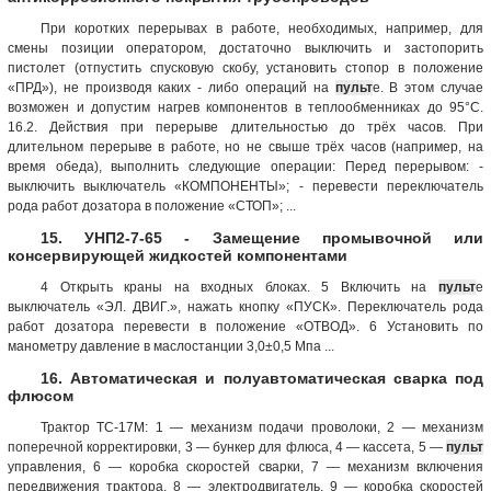
При коротких перерывах в работе, необходимых, например, для
смены позиции оператором, достаточно выключить и застопорить
пистолет (отпустить спусковую скобу, установить стопор в положение
«ПРД»), не производя каких - либо операций на
пульт
е. В этом случае
возможен и допустим нагрев компонентов в теплообменниках до 95°С.
16.2. Действия при перерыве длительностью до трёх часов. При
длительном перерыве в работе, но не свыше трёх часов (например, на
время обеда), выполнить следующие операции: Перед перерывом: -
выключить выключатель «КОМПОНЕНТЫ»; - перевести переключатель
рода работ дозатора в положение «СТОП»; ...
15. УНП2-7-65 - Замещение промывочной или
консервирующей жидкостей компонентами
4 Открыть краны на входных блоках. 5 Включить на
пульт
е
выключатель «ЭЛ. ДВИГ.», нажать кнопку «ПУСК». Переключатель рода
работ дозатора перевести в положение «ОТВОД». 6 Установить по
манометру давление в маслостанции 3,0±0,5 Мпа ...
16. Автоматическая и полуавтоматическая сварка под
флюсом
Трактор ТС-17М: 1 — механизм подачи проволоки, 2 — механизм
поперечной корректировки, 3 — бункер для флюса, 4 — кассета, 5 —
пульт
управления, 6 — коробка скоростей сварки, 7 — механизм включения
передвижения трактора, 8 — электродвигатель, 9 — коробка скоростей