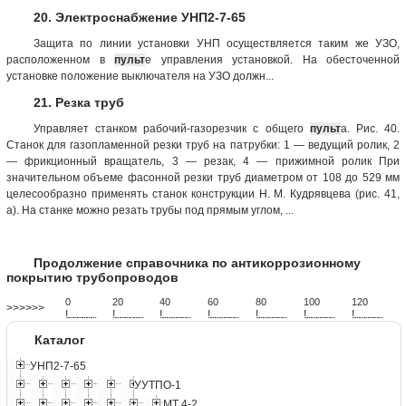
20. Электроснабжение УНП2-7-65
Защита по линии установки УНП осуществляется таким же УЗО,
расположенном в
пульт
е управления установкой. На обесточенной
установке положение выключателя на УЗО должн...
21. Резка труб
Управляет станком рабочий-газорезчик с общего
пульт
а. Рис. 40.
Станок для газопламенной резки труб на патрубки: 1 — ведущий ролик, 2
— фрикционный вращатель, 3 — резак, 4 — прижимной ролик При
значительном объеме фасонной резки труб диаметром от 108 до 529 мм
целесообразно применять станок конструкции Н. М. Кудрявцева (рис. 41,
а). На станке можно резать трубы под прямым углом, ...
Продолжение справочника по антикоррозионному
покрытию трубопроводов
0
20
40
60
80
100
120
>>>>>>
!
.
.
.
.
.
.
.
.
.
.
.
.
.
.
.
.
.
.
.
!
.
.
.
.
.
.
.
.
.
.
.
.
.
.
.
.
.
.
.
!
.
.
.
.
.
.
.
.
.
.
.
.
.
.
.
.
.
.
.
!
.
.
.
.
.
.
.
.
.
.
.
.
.
.
.
.
.
.
.
!
.
.
.
.
.
.
.
.
.
.
.
.
.
.
.
.
.
.
.
!
.
.
.
.
.
.
.
.
.
.
.
.
.
.
.
.
.
.
.
!
.
.
.
.
.
.
.
.
.
.
.
.
.
.
.
.
.
.
.
Каталог
УНП2-7-65
УУТПО-1
МТ 4-2