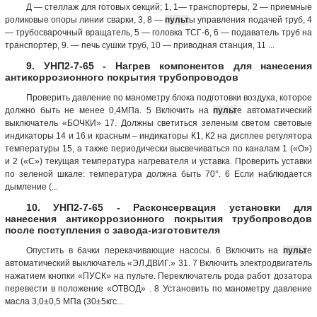
Д — стеллаж для готовых секций; 1, 1— транспортеры, 2 — приемные
роликовые опоры линии сварки, 3, 8 —
пульт
ы управления подачей труб, 4
— трубосварочный вращатель, 5 — головка ТСГ-6, 6 — подаватель труб на
транспортер, 9. — печь сушки труб, 10 — приводная станция, 11 ...
9. УНП2-7-65 - Нагрев компонентов для нанесения
антикоррозионного покрытия трубопроводов
Проверить давление по манометру блока подготовки воздуха, которое
должно быть не менее 0,4МПа. 5 Включить на
пульт
е автоматический
выключатель «БОЧКИ» 17. Должны светиться зеленым светом световые
индикаторы 14 и 16 и красным – индикаторы К1, К2 на дисплее регулятора
температуры 15, а также периодически высвечиваться по каналам 1 («О»)
и 2 («С») текущая температура нагревателя и уставка. Проверить уставки
по зеленой шкале: температура должна быть 70°. 6 Если наблюдается
дымление (...
10. УНП2-7-65 - Расконсервация установки для
нанесения антикоррозионного покрытия трубопроводов
после поступления с завода-изготовителя
Опустить в бачки перекачивающие насосы. 6 Включить на
пульт
е
автоматический выключатель «ЭЛ.ДВИГ.» 31. 7 Включить электродвигатель
нажатием кнопки «ПУСК» на пульте. Переключатель рода работ дозатора
перевести в положение «ОТВОД» . 8 Установить по манометру давление
масла 3,0±0,5 МПа (30±5кгс...