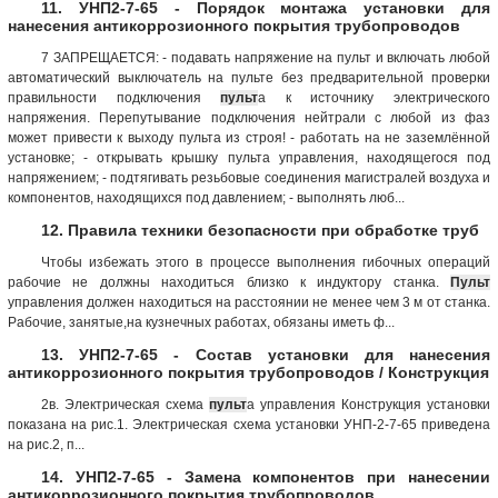
11. УНП2-7-65 - Порядок монтажа установки для
нанесения антикоррозионного покрытия трубопроводов
7 ЗАПРЕЩАЕТСЯ: - подавать напряжение на пульт и включать любой
автоматический выключатель на пульте без предварительной проверки
правильности подключения
пульт
а к источнику электрического
напряжения. Перепутывание подключения нейтрали с любой из фаз
может привести к выходу пульта из строя! - работать на не заземлённой
установке; - открывать крышку пульта управления, находящегося под
напряжением; - подтягивать резьбовые соединения магистралей воздуха и
компонентов, находящихся под давлением; - выполнять люб...
12. Правила техники безопасности при обработке труб
Чтобы избежать этого в процессе выполнения гибочных операций
рабочие не должны находиться близко к индуктору станка.
Пульт
управления должен находиться на расстоянии не менее чем 3 м от станка.
Рабочие, занятые,на кузнечных работах, обязаны иметь ф...
13. УНП2-7-65 - Состав установки для нанесения
антикоррозионного покрытия трубопроводов / Конструкция
2в. Электрическая схема
пульт
а управления Конструкция установки
показана на рис.1. Электрическая схема установки УНП-2-7-65 приведена
на рис.2, п...
14. УНП2-7-65 - Замена компонентов при нанесении
антикоррозионного покрытия трубопроводов