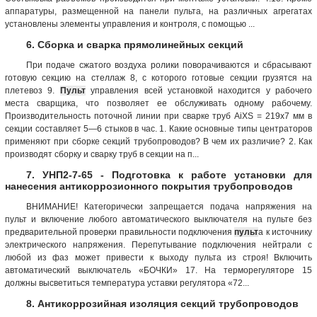
аппаратуры, размещенной на панели пульта, на различных агрегатах
установлены элементы управления и контроля, с помощью ...
6. Сборка и сварка прямолинейных секций
При подаче сжатого воздуха ролики поворачиваются и сбрасывают
готовую секцию на стеллаж 8, с которого готовые секции грузятся на
плетевоз 9.
Пульт
управления всей установкой находится у рабочего
места сварщика, что позволяет ее обслуживать одному рабочему.
Производительность поточной линии при сварке труб AiXS = 219x7 мм в
секции составляет 5—6 стыков в час. 1. Какие основные типы центраторов
применяют при сборке секций трубопроводов? В чем их различие? 2. Как
производят сборку и сварку труб в секции на п...
7. УНП2-7-65 - Подготовка к работе установки для
нанесения антикоррозионного покрытия трубопроводов
ВНИМАНИЕ! Категорически запрещается подача напряжения на
пульт и включение любого автоматического выключателя на пульте без
предварительной проверки правильности подключения
пульт
а к источнику
электрического напряжения. Перепутывание подключения нейтрали с
любой из фаз может привести к выходу пульта из строя! Включить
автоматический выключатель «БОЧКИ» 17. На терморегуляторе 15
должны высветиться температура уставки регулятора «72...
8. Антикоррозийная изоляция секций трубопроводов