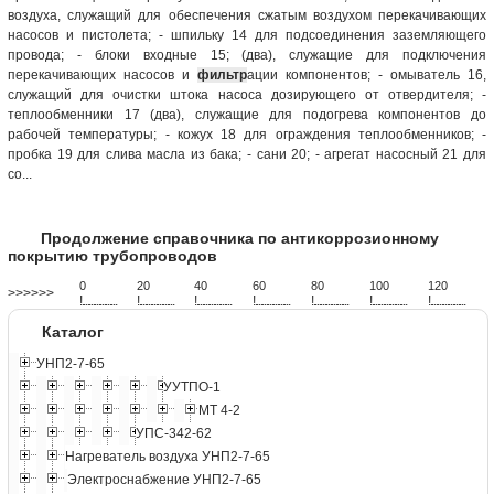
воздуха, служащий для обеспечения сжатым воздухом перекачивающих
насосов и пистолета; - шпильку 14 для подсоединения заземляющего
провода; - блоки входные 15; (два), служащие для подключения
перекачивающих насосов и
фильтр
ации компонентов; - омыватель 16,
служащий для очистки штока насоса дозирующего от отвердителя; -
теплообменники 17 (два), служащие для подогрева компонентов до
рабочей температуры; - кожух 18 для ограждения теплообменников; -
пробка 19 для слива масла из бака; - сани 20; - агрегат насосный 21 для
со...
Продолжение справочника по антикоррозионному
покрытию трубопроводов
0
20
40
60
80
100
120
>>>>>>
!
.
.
.
.
.
.
.
.
.
.
.
.
.
.
.
.
.
.
.
!
.
.
.
.
.
.
.
.
.
.
.
.
.
.
.
.
.
.
.
!
.
.
.
.
.
.
.
.
.
.
.
.
.
.
.
.
.
.
.
!
.
.
.
.
.
.
.
.
.
.
.
.
.
.
.
.
.
.
.
!
.
.
.
.
.
.
.
.
.
.
.
.
.
.
.
.
.
.
.
!
.
.
.
.
.
.
.
.
.
.
.
.
.
.
.
.
.
.
.
!
.
.
.
.
.
.
.
.
.
.
.
.
.
.
.
.
.
.
.
Каталог
УНП2-7-65
УУТПО-1
МТ 4-2
УПС-342-62
Нагреватель воздуха УНП2-7-65
Электроснабжение УНП2-7-65