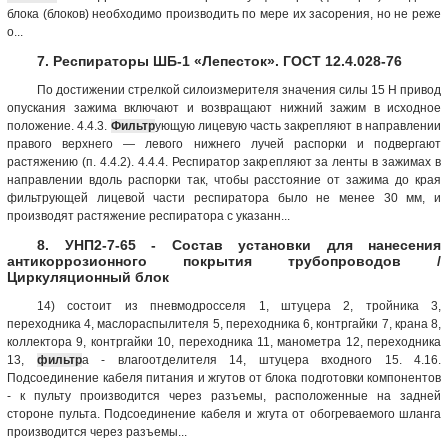
блока (блоков) необходимо производить по мере их засорения, но не реже
о...
7. Респираторы ШБ-1 «Лепесток». ГОСТ 12.4.028-76
По достижении стрелкой силоизмерителя значения силы 15 Н привод
опускания зажима включают и возвращают нижний зажим в исходное
положение. 4.4.3.
Фильтр
ующую лицевую часть закрепляют в направлении
правого верхнего — левого нижнего лучей распорки и подвергают
растяжению (п. 4.4.2). 4.4.4. Респиратор закрепляют за ленты в зажимах в
направлении вдоль распорки так, чтобы расстояние от зажима до края
фильтрующей лицевой части респиратора было не менее 30 мм, и
производят растяжение респиратора с указанн...
8. УНП2-7-65 - Состав установки для нанесения
антикоррозионного покрытия трубопроводов /
Циркуляционный блок
14) состоит из пневмодросселя 1, штуцера 2, тройника 3,
переходника 4, маслораспылителя 5, переходника 6, контргайки 7, крана 8,
коллектора 9, контргайки 10, переходника 11, манометра 12, переходника
13,
фильтр
а - влагоотделителя 14, штуцера входного 15. 4.16.
Подсоединение кабеля питания и жгутов от блока подготовки компонентов
- к пульту производится через разъемы, расположенные на задней
стороне пульта. Подсоединение кабеля и жгута от обогреваемого шланга
производится через разъемы...