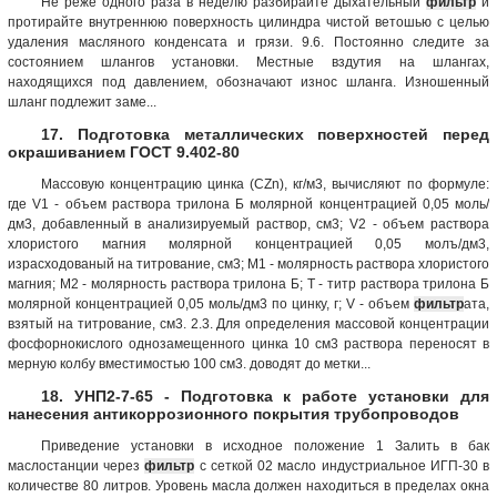
Не реже одного раза в неделю разбирайте дыхательный
фильтр
и
протирайте внутреннюю поверхность цилиндра чистой ветошью с целью
удаления масляного конденсата и грязи. 9.6. Постоянно следите за
состоянием шлангов установки. Местные вздутия на шлангах,
находящихся под давлением, обозначают износ шланга. Изношенный
шланг подлежит заме...
17. Подготовка металлических поверхностей перед
окрашиванием ГОСТ 9.402-80
Массовую концентрацию цинка (CZn), кг/м3, вычисляют по формуле:
где V1 - объем раствора трилона Б молярной концентрацией 0,05 моль/
дм3, добавленный в анализируемый раствор, см3; V2 - объем раствора
хлористого магния молярной концентрацией 0,05 молъ/дм3,
израсходованый на титрование, см3; M1 - молярность раствора хлористого
магния; M2 - молярность раствора трилона Б; T - титр раствора трилона Б
молярной концентрацией 0,05 моль/дм3 по цинку, г; V - объем
фильтр
ата,
взятый на титрование, см3. 2.3. Для определения массовой концентрации
фосфорнокислого однозамещенного цинка 10 см3 раствора переносят в
мерную колбу вместимостью 100 см3. доводят до метки...
18. УНП2-7-65 - Подготовка к работе установки для
нанесения антикоррозионного покрытия трубопроводов
Приведение установки в исходное положение 1 Залить в бак
маслостанции через
фильтр
с сеткой 02 масло индустриальное ИГП-30 в
количестве 80 литров. Уровень масла должен находиться в пределах окна