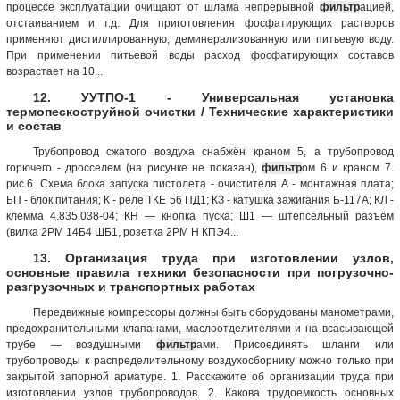
процессе эксплуатации очищают от шлама непрерывной
фильтр
ацией,
отстаиванием и т.д. Для приготовления фосфатирующих растворов
применяют дистиллированную, деминерализованную или питьевую воду.
При применении питьевой воды расход фосфатирующих составов
возрастает на 10...
12. УУТПО-1 - Универсальная установка
термопескоструйной очистки / Технические характеристики
и состав
Трубопровод сжатого воздуха снабжён краном 5, а трубопровод
горючего - дросселем (на рисунке не показан),
фильтр
ом 6 и краном 7.
рис.6. Схема блока запуска пистолета - очистителя А - монтажная плата;
БП - блок питания; К - реле ТКЕ 56 ПД1; КЗ - катушка зажигания Б-117А; КЛ -
клемма 4.835.038-04; КН — кнопка пуска; Ш1 — штепсельный разъём
(вилка 2РМ 14Б4 ШБ1, розетка 2РМ Н КПЭ4...
13. Организация труда при изготовлении узлов,
основные правила техники безопасности при погрузочно-
разгрузочных и транспортных работах
Передвижные компрессоры должны быть оборудованы манометрами,
предохранительными клапанами, маслоотделителями и на всасывающей
трубе — воздушными
фильтр
ами. Присоединять шланги или
трубопроводы к распределительному воздухосборнику можно только при
закрытой запорной арматуре. 1. Расскажите об организации труда при
изготовлении узлов трубопроводов. 2. Какова трудоемкость основных