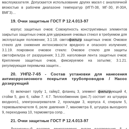
маслоуказателя. Допускается использование других масел с аналогичной
вязкостью в рабочем диапазоне температур (ИГП-38, МГ-30, И-30А,
ВМГ3)....
19. Очки защитные ГОСТ Р 12.4.013-97
корпус защитных очков: Совокупность конструктивных элементов
закрытых защитных очков для удержания очковых стекол в требуемом для
эксплуатации положении; 3.1.18. свето
фильтр
защитных очков: Очковое
стекло для снижения интенсивности вредного и опасного излучения;
3.1.19. покровное очковое стекло: Очковое стекло для защиты
светофильтра от разрушения; 3.1.20. наголовная лента защитных очков:
Крепление защитных очков, фиксируемое на затылке; 3.1.21.
регулирующая перемычка защитн...
20. УНП2-7-65 - Состав установки для нанесения
антикоррозионного покрытия трубопроводов / Насос
дозирующий
6) включает трубу 1, гайку2, фланец 3, элемент
фильтр
ующий 4,
стойки 5, дно 6, гайки 7. 4.7. Теплообменник (рис.7) состоит из штуцера
входного1, электронагревателя 2, прокладки 3, корпуса 4, спирали 5,
термовыключателя 6, реле давления 7, манометра 8, штуцера выходного
9, переходника 10, термометра сопр...
21. Очки защитные ГОСТ Р 12.4.013-97
Детекторный раствор приготовляют путем растворения 5 г