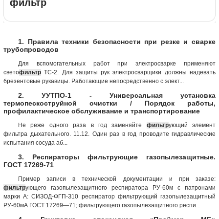
фильтр
1. Правила техники безопасности при резке и сварке
трубопроводов
Для вспомогательных работ при электросварке применяют
свето
фильтр
ТС-2. Для защиты рук электросварщики должны надевать
брезентовые рукавицы. Работающие непосредственно с элект...
2. УУТПО-1 - Универсальная установка
термопескоструйной очистки / Порядок работы,
профилактическое обслуживание и транспортирование
Не реже одного раза в год заменяйте
фильтр
ующий элемент
фильтра дыхательного. 11.12. Один раз в год проводите гидравлические
испытания сосуда аб...
3. Респираторы фильтрующие газопылезащитные.
ГОСТ 17269-71
Пример записи в технической документации и при заказе:
фильтр
ующего газопылезащитного респиратора РУ-60м с патронами
марки А: СИЗОД-ФГП-З10 респиратор фильтрующий газопылезащитный
РУ-60мА ГОСТ 17269—71; фильтрующего газопылезащитного респи...