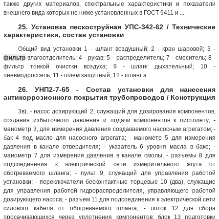
также других материалов, спектральные характеристики и показатели
внешнего вида которых не ниже установленных в ГОСТ 9411 и ...
25. Установка пескоструйная УПС-342-62 / Технические
характеристики, состав установки
Общий вид установки 1 - шланг воздушный; 2 - кран шаровой; 3 -
фильтр
-влагоотделитель; 4 - рукав; 5 - распределитель; 7 - смеситель; 8 -
фильтр тонкой очистки воздуха; 9 - шланг дыхательный; 10 -
пневмодроссель; 11 - шлем защитный; 12 - шланг а...
26. УНП2-7-65 - Состав установки для нанесения
антикоррозионного покрытия трубопроводов / Конструкция
3в); - насос дозирующий 2, служащий для дозирования компонентов,
создания избыточного давления и подачи компонентов к пистолету; -
манометр 3, для измерения давления создаваемого насосным агрегатом; -
бак 4 под масло для насосного агрегата; - манометр 5 для измерения
давления в канале отвердителя; - указатель 6 уровня масла в баке; -
манометр 7 для измерения давления в канале смолы; - разъемы 8 для
подсоединения к электрической сети измерительного жгута от
обогреваемого шланга; - пульт 9, служащий для управления работой
установки; - переключатели бесконтактные торцевые 10 (два), служащие
для управления работой гидрораспределителя, управляющего работой
дозирующего насоса; - разъем 11 для подсоединения к электрической сети
силового кабеля от обогреваемого шланга; - лоток 12 для сбора
просачивающихся через уплотнения компонентов; блок 13 подготовки