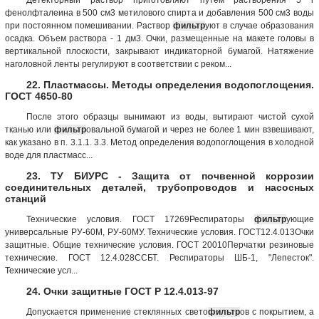
фенолфталеина в 500 см3 метилового спирта и добавления 500 см3 воды
при постоянном помешивании. Раствор
фильтр
уют в случае образования
осадка. Объем раствора - 1 дм3. Очки, размещенные на макете головы в
вертикальной плоскости, закрывают индикаторной бумагой. Натяжение
наголовной ленты регулируют в соответствии с реком...
22. Пластмассы. Методы определения водопоглощения.
ГОСТ 4650-80
После этого образцы вынимают из воды, вытирают чистой сухой
тканью или
фильтр
овальной бумагой и через не более 1 мин взвешивают,
как указано в п. 3.1.1. 3.3. Метод определения водопоглощения в холодной
воде для пластмасс...
23. ТУ БИУРС - Защита от почвенной коррозии
соединительных деталей, трубопроводов и насосных
станций
Технические условия. ГОСТ 17269Респираторы
фильтр
ующие
универсальные РУ-60М, РУ-60МУ. Технические условия. ГОСТ12.4.013Очки
защитные. Общие технические условия. ГОСТ 20010Перчатки резиновые
технические. ГОСТ 12.4.028ССБТ. Респираторы ШБ-1, "Лепесток".
Технические усл...
24. Очки защитные ГОСТ Р 12.4.013-97
Допускается применение стеклянных свето
фильтр
ов с покрытием, а