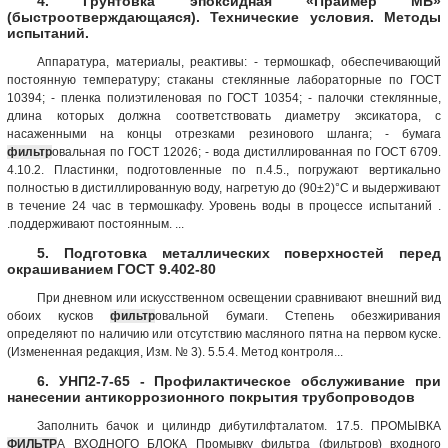
4. Грунтовка эпоксидная «Праймер МБ»
(быстроотверждающаяся). Технические условия. Методы
испытаний.
Аппаратура, материалы, реактивы: - термошкаф, обеспечивающий
постоянную температуру; стаканы стеклянные лабораторные по ГОСТ
10394; - пленка полиэтиленовая по ГОСТ 10354; - палочки стеклянные,
длина которых должна соответствовать диаметру эксикатора, с
насаженными на концы отрезками резинового шланга; - бумага
фильтр
овальная по ГОСТ 12026; - вода дистиллированная по ГОСТ 6709.
4.10.2. Пластинки, подготовленные по п.4.5., погружают вертикально
полностью в дистиллированную воду, нагретую до (90±2)°С и выдерживают
в течение 24 час в термошкафу. Уровень воды в процессе испытаний .
.поддерживают постоянным. ...
5. Подготовка металлических поверхностей перед
окрашиванием ГОСТ 9.402-80
При дневном или искусственном освещении сравнивают внешний вид
обоих кусков
фильтр
овальной бумаги. Степень обезжиривания
определяют по наличию или отсутствию масляного пятна на первом куске.
(Измененная редакция, Изм. № 3). 5.5.4. Метод контроля...
6. УНП2-7-65 - Профилактическое обслуживание при
нанесении антикоррозионного покрытия трубопроводов
Заполнить бачок и цилиндр дибутилфталатом. 17.5. ПРОМЫВКА
ФИЛЬТР
А ВХОДНОГО БЛОКА Промывку фильтра (фильтров) входного