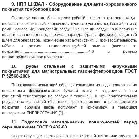
9. НПП ШКВАЛ - Оборудование для антикоррозионного
покрытия трубопроводов
Состав установки: блок термоструйный, в состав которого входят
пистолет - очиститель,бак горючего и пусковое устройство, блок абразива,
рама - основание, брандспойт, воздушные шланги, воздушно-абразивные
шланги, шланги горючего, пневмоаппаратура (краны,
фильтр
ы), защитный
шлем для оператора. Технические характеристики: I. Производительность,
м2/час: в режиме термопескоструйной очистки (очистка от
покрытия).........................................................................4-6 в режиме
пескоструйной очистки (очистка от ...
10. Трубы стальные с защитными наружными
покрытиями для магистральных газонефтепроводов ГОСТ
Р 52568-2006
По окончании испытаний образцы извлекают из воды, удаляют с их
поверхности
фильтр
овальной бумагой влагу и выдерживают при
комнатной температуре на воздухе в течение 1 ч. При положительных
результатах испытаний (без признаков отслаивания и растрескивания
покрытия) образцы вновь погружают в криокамеру, и термоцикл
повторяется. БИБЛИОГРАФИЯ [1]...
11. Подготовка металлических поверхностей перед
окрашиванием ГОСТ 9.402-80
Фосфатирующие растворы на основе солей цинка или железа в