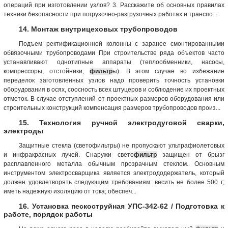
операций при изготовлении узлов? 3. Расскажите об основных правилах
техники безопасности при погрузочно-разгрузочных работах и транспо...
14. Монтаж внутрицеховых трубопроводов
Подъем ректификационной колонны с заранее смонтированными
обвязочными трубопроводами При строительстве ряда объектов часто
устанавливают однотипные аппараты (теплообменники, насосы,
компрессоры, отстойники,
фильтр
ы). В этом случае во избежание
переделок заготовленных узлов надо проверить точность установки
оборудования в осях, соосность всех штуцеров и соблюдение их проектных
отметок. В случае отступлений от проектных размеров оборудования или
строительных конструкций компенсация размеров трубопроводов произ...
15. Технология ручной электродуговой сварки,
электроды
Защитные стекла (светофильтры) не пропускают ультрафиолетовых
и инфракрасных лучей. Снаружи свето
фильтр
защищен от брызг
расплавленного металла обычным прозрачным стеклом. Основным
инструментом электросварщика является электрододержатель, который
должен удовлетворять следующим требованиям: весить не более 500 г;
иметь надежную изоляцию от тока; обеспеч...
16. Установка пескоструйная УПС-342-62 / Подготовка к
работе, порядок работы