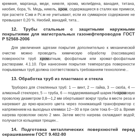
кремния, марганца, меди, никеля, хрома, молибдена, ванадия, титана,
ниобия, бора, %. Медь, никель,
хром
, содержащиеся в сталях как примеси,
при расчете Сэкв и Рс.м не учитывают, если их суммарное содержание не
превышает 0,20 %. Ниобий, ванадий, тита...
12. Трубы стальные с защитными наружными
покрытиями для магистральных газонефтепроводов ГОСТ
Р 52568-2006
Для увеличения адгезии покрытия дополнительно к механической
очистке можно проводить химическую обработку (пассивацию)
поверхности труб
хром
атным, фосфатным или хромат-фосфатным
растворами. 4.1.10. При нанесении покрытия температура поверхности
покрываемых труб должна соответствовать требованиям технологиче...
13. Обработка труб из пластмасс и стекла
Труборез для стеклянных труб: 1 — винт, 2 — гайка, 3 — скоба, 4 —
алмазный стеклорез, 5 — труба, 6 — поддерживающий шарик Ни
хром
овую
проволоку диаметром 0,8—1,2 мм обертывают вокруг трубы в месте реза и
нагревают до ярко-красного цвета через понижающий трансформатор с
напряжением на выходных клеммах 12—30 в при силе тока 6—10 а. Время
нагрева проволоки около 2 мин. Затем место нагрева охлаждают водой;
получается кольцевая трещин...
14. Подготовка металлических поверхностей перед
окрашиванием ГОСТ 9.402-80