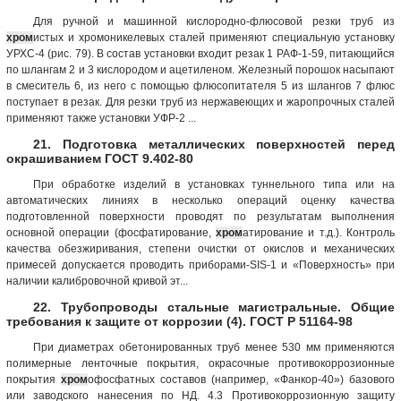
Для ручной и машинной кислородно-флюсовой резки труб из
хром
истых и хромоникелевых сталей применяют специальную установку
УРХС-4 (рис. 79). В состав установки входит резак 1 РАФ-1-59, питающийся
по шлангам 2 и 3 кислородом и ацетиленом. Железный порошок насыпают
в смеситель 6, из него с помощью флюсопитателя 5 из шлангов 7 флюс
поступает в резак. Для резки труб из нержавеющих и жаропрочных сталей
применяют также установки УФР-2 ...
21. Подготовка металлических поверхностей перед
окрашиванием ГОСТ 9.402-80
При обработке изделий в установках туннельного типа или на
автоматических линиях в несколько операций оценку качества
подготовленной поверхности проводят по результатам выполнения
основной операции (фосфатирование,
хром
атирование и т.д.). Контроль
качества обезжиривания, степени очистки от окислов и механических
примесей допускается проводить приборами-SIS-1 и «Поверхность» при
наличии калибровочной кривой эт...
22. Трубопроводы стальные магистральные. Общие
требования к защите от коррозии (4). ГОСТ Р 51164-98
При диаметрах обетонированных труб менее 530 мм применяются
полимерные ленточные покрытия, окрасочные противокоррозионные
покрытия
хром
офосфатных составов (например, «Фанкор-40») базового
или заводского нанесения по НД. 4.3 Противокоррозионную защиту