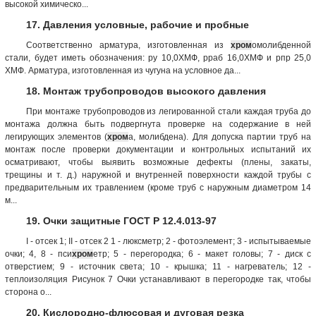
высокой химическо...
17. Давления условные, рабочие и пробные
Соответственно арматура, изготовленная из
хром
омолибденной
стали, будет иметь обозначения: ру 10,0ХМФ, рраб 16,0ХМФ и рпр 25,0
ХМФ. Арматура, изготовленная из чугуна на условное да...
18. Монтаж трубопроводов высокого давления
При монтаже трубопроводов из легированной стали каждая труба до
монтажа должна быть подвергнута проверке на содержание в ней
легирующих элементов (
хром
а, молибдена). Для допуска партии труб на
монтаж после проверки документации и контрольных испытаний их
осматривают, чтобы выявить возможные дефекты (плены, закаты,
трещины и т. д.) наружной и внутренней поверхности каждой трубы с
предварительным их травлением (кроме труб с наружным диаметром 14
м...
19. Очки защитные ГОСТ Р 12.4.013-97
I - отсек 1; II - отсек 2 1 - люксметр; 2 - фотоэлемент; 3 - испытываемые
очки; 4, 8 - пси
хром
етр; 5 - перегородка; 6 - макет головы; 7 - диск с
отверстием; 9 - источник света; 10 - крышка; 11 - нагреватель; 12 -
теплоизоляция Рисунок 7 Очки устанавливают в перегородке так, чтобы
сторона о...
20. Кислородно-флюсовая и дуговая резка