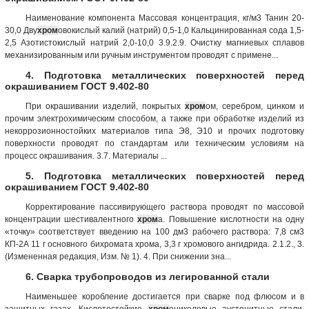
Наименование компонента Массовая концентрация, кг/м3 Танин 20-
30,0 Дву
хром
овокислый калий (натрий) 0,5-1,0 Кальцинированная сода 1,5-
2,5 Азотистокислый натрий 2,0-10,0 3.9.2.9. Очистку магниевых сплавов
механизированным или ручным инструментом проводят с примене...
4. Подготовка металлических поверхностей перед
окрашиванием ГОСТ 9.402-80
При окрашивании изделий, покрытых
хром
ом, серебром, цинком и
прочим электрохимическим способом, а также при обработке изделий из
некоррозионностойких материалов типа Э8, Э10 и прочих подготовку
поверхности проводят по стандартам или техническим условиям на
процесс окрашивания. 3.7. Материалы ...
5. Подготовка металлических поверхностей перед
окрашиванием ГОСТ 9.402-80
Корректирование пассивирующего раствора проводят по массовой
концентрации шестивалентного
хром
а. Повышение кислотности на одну
«точку» соответствует введению на 100 дм3 рабочего раствора: 7,8 см3
КП-2А 11 г основного бихромата хрома, 3,3 г хромового ангидрида. 2.1.2., 3.
(Измененная редакция, Изм. № 1). 4. При снижении зна...
6. Сварка трубопроводов из легированной стали
Наименьшее коробление достигается при сварке под флюсом и в
защитных газах. Кислотостойкие
хром
оникелевые аустенитные стали,