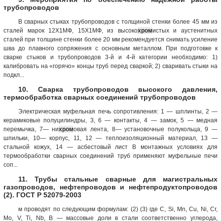
трубопроводов
В сварных стыках трубопроводов с толщиной стенки более 45 мм из
сталей марок 12Х1МФ, 15Х1МФ, из высоко
хром
истых и аустенитных
сталей при толщине стенки более 20 мм рекомендуется снимать усиление
шва до плавного сопряжения с основным металлом. При подготовке к
сварке стыков и трубопроводов 3-й и 4-й категории необходимо: 1)
калибровать на «горячо» концы труб перед сваркой; 2) сваривать стыки на
подкл...
10. Сварка трубопроводов высокого давления,
термообработка сварных соединений трубопроводов
Электрическая муфельная печь сопротивления: 1 — шплинты, 2 —
керамиковые полуцилиндры, 3, 6 — контакты, 4 — замок, 5 — медная
перемычка, 7— ни
хром
овая лента, 8— установочные полукольца, 9 —
шпильки, 10— корпус, 11, 12 — теплоизоляционный материал, 13 —
стальной кожух, 14 — асбестовый лист В монтажных условиях для
термообработки сварных соединений труб применяют муфельные печи
соп...
11. Трубы стальные сварные для магистральных
газопроводов, нефтепроводов и нефтепродуктопроводов
(2). ГОСТ Р 52079-2003
м проводят по следующим формулам: (2) (3) где С, Si, Mn, Сu, Ni, Cr,
Mo, V, Ti, Nb, В — массовые доли в стали соответственно углерода,