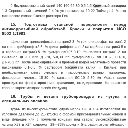
9 Двухромовокислый калий 140-160 65-80 0,5-1,5
Хром
овый ангидрид
1-3 Сернокислый аммоний 2-4 Уксусная кислота 10-22 Таблица 4. Марка
магниевого сплава Состав раствора Реж...
15. Подготовка стальной поверхности перед
антикоррозийной обработкой. Краски и покрытия. ИСО
8502-1:1991.
Щелочные триполифосфат натрия2-3 г/л триполифосфат натрия1-2
г/л тринатрийфосфат3-5 г/л тринатрийфосфат1-2 г/л карбонат натрия3-5 г/
л карбонат натрия3-5 г/л сульфонол0,05-0,10 г/л силикат натрия1-2 г/л
синтанол ДС-10 или ДТ-70,15-0,30 г/л сульфонол0,2 г/л ОП-7, ОП-10,
ДТ-70,3 г/л После обезжиривания и промывки водой желательно провести
пассивацию 0,1-0,5 % раствором би
хром
ата калия II. Кислые: при
необходимости снять окисные и гидроокисные пленки, например:
фосфорная кислота 15-30 г/л синтанол ДС-10 5-30 г/л Может также
проводиться фосфатирование, травление, оксидирование. На практике
хорошо зарекомендовал себя следующ...
16. Трубы и детали трубопроводов из чугуна и
специальных сплавов
Трубы из высокохромистого чугуна марок Х28 и Х34 изготовляют на
условное давление до 2,5 кгс/см2 с формой присоединительных концов в
виде фланцев или с прямыми концами под сварку. Высоко
хром
истые
чугуны Х28 и Х34 содержат 28—36% хрома и благодаря этому обладают