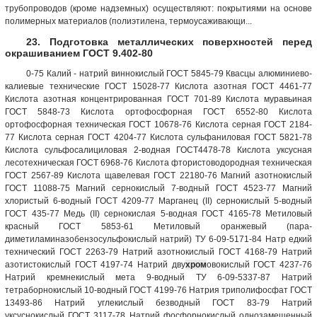
трубопроводов (кроме надземных) осуществляют: покрытиями на основе
полимерных материалов (полиэтилена, термоусаживающи...
23. Подготовка металлических поверхностей перед
окрашиванием ГОСТ 9.402-80
0-75 Калий - натрий виннокислый ГОСТ 5845-79 Квасцы алюминиево-
калиевые технические ГОСТ 15028-77 Кислота азотная ГОСТ 4461-77
Кислота азотная концентрированная ГОСТ 701-89 Кислота муравьиная
ГОСТ 5848-73 Кислота ортофосфорная ГОСТ 6552-80 Кислота
ортофосфорная техническая ГОСТ 10678-76 Кислота серная ГОСТ 2184-
77 Кислота серная ГОСТ 4204-77 Кислота сульфаниловая ГОСТ 5821-78
Кислота сульфосалициловая 2-водная ГОСТ4478-78 Кислота уксусная
лесотехническая ГОСТ 6968-76 Кислота фтористоводородная техническая
ГОСТ 2567-89 Кислота щавелевая ГОСТ 22180-76 Магний азотнокислый
ГОСТ 11088-75 Магний сернокислый 7-водный ГОСТ 4523-77 Магний
хлористый 6-водный ГОСТ 4209-77 Марганец (II) сернокислый 5-водный
ГОСТ 435-77 Медь (II) сернокислая 5-водная ГОСТ 4165-78 Метиловый
красный ГОСТ 5853-61 Метиловый оранжевый (пара-
диметиламиназобензосульфокислый натрий) ТУ 6-09-5171-84 Натр едкий
технический ГОСТ 2263-79 Натрий азотнокислый ГОСТ 4168-79 Натрий
азотистокислый ГОСТ 4197-74 Натрий дву
хром
овокислый ГОСТ 4237-76
Натрий кремнекислый мета 9-водный ТУ 6-09-5337-87 Натрий
тетраборнокислый 10-водный ГОСТ 4199-76 Натрия триполифосфат ГОСТ
13493-86 Натрий углекислый безводный ГОСТ 83-79 Натрий
уксуснокислый ГОСТ 3117-78 Натрий фосфорнокислый однозамещенный