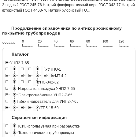
2-водный ГОСТ 245-76 Натрий фосфорнокислый пиро ГОСТ 342-77 Натрий
фтористый ГОСТ 4463-76 Натрий хлористый ГО...
Продолжение справочника по антикоррозионному
покрытию трубопроводов
0
20
40
60
80
100
120
>>>>>>
!
.
.
.
.
.
.
.
.
.
.
.
.
.
.
.
.
.
.
.
!
.
.
.
.
.
.
.
.
.
.
.
.
.
.
.
.
.
.
.
!
.
.
.
.
.
.
.
.
.
.
.
.
.
.
.
.
.
.
.
!
.
.
.
.
.
.
.
.
.
.
.
.
.
.
.
.
.
.
.
!
.
.
.
.
.
.
.
.
.
.
.
.
.
.
.
.
.
.
.
!
.
.
.
.
.
.
.
.
.
.
.
.
.
.
.
.
.
.
.
!
.
.
.
.
.
.
.
.
.
.
.
.
.
.
.
.
.
.
.
Каталог
УНП2-7-65
УУТПО-1
МТ 4-2
УПС-342-62
Нагреватель воздуха УНП2-7-65
Электроснабжение УНП2-7-65
Гибкий нагреватель для УНП2-7-65
УТП5-15-69
Справочная информация
НСИ, используемая при разработке
Технологические трубопроводы