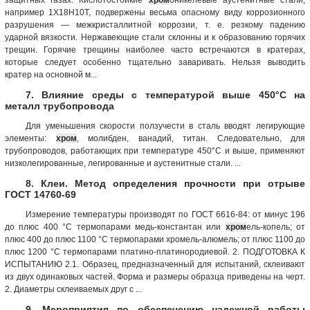
например 1Х18Н10Т, подвержены весьма опасному виду коррозионного
разрушения — межкристаллитной коррозии, т. е. резкому падению
ударной вязкости. Нержавеющие стали склонны и к образованию горячих
трещин. Горячие трещины наиболее часто встречаются в кратерах,
которые следует особенно тщательно заваривать. Нельзя выводить
кратер на основной м...
7. Влияние среды с температурой выше 450°С на
металл трубопровода
Для уменьшения скорости ползучести в сталь вводят легирующие
элементы:
хром
, молибден, ванадий, титан. Следовательно, для
трубопроводов, работающих при температуре 450°С и выше, применяют
низколегированные, легированные и аустенитные стали. ...
8. Клеи. Метод определения прочности при отрыве
ГОСТ 14760-69
Измерение температуры производят по ГОСТ 6616-84: от минус 196
до плюс 400 °С термопарами медь-константан или
хром
ель-копель; от
плюс 400 до плюс 1100 °С термопарами хромель-алюмель; от плюс 1100 до
плюс 1200 °С термопарами платино-платинородиевой. 2. ПОДГОТОВКА К
ИСПЫТАНИЮ 2.1. Образец, предназначенный для испытаний, склеивают
из двух одинаковых частей. Форма и размеры образца приведены на черт.
2. Диаметры склеиваемых друг с ...
9. Мероприятия по обеспечению надежной работы