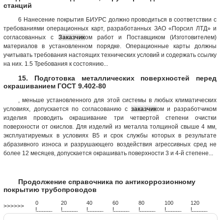
станций
6 Нанесение покрытия БИУРС должно проводиться в соответствии с
требованиями операционных карт, разработанных ЗАО «Порсил ЛТД» и
согласованных с
Заказчик
ом работ и Поставщиком (Изготовителем)
материалов в установленном порядке. Операционные карты должны
учитывать требования настоящих технических условий и содержать ссылку
на них. 1.5 Требования к состоянию...
15. Подготовка металлических поверхностей перед
окрашиванием ГОСТ 9.402-80
, меньше установленного для этой системы в любых климатических
условиях, допускается по согласованию с
заказчик
ом и разработчиком
изделия проводить окрашивание три четвертой степени очистки
поверхности от окислов. Для изделий из металла толщиной свыше 4 мм,
эксплуатируемых в условиях В5 и срок службы которых в результате
абразивного износа и разрушающего воздействия агрессивных сред не
более 12 месяцев, допускается окрашивать поверхности 3 и 4-й степене...
Продолжение справочника по антикоррозионному
покрытию трубопроводов
0
20
40
60
80
100
120
>>>>>>
!
.
.
.
.
.
.
.
.
.
.
.
.
.
.
.
.
.
.
.
!
.
.
.
.
.
.
.
.
.
.
.
.
.
.
.
.
.
.
.
!
.
.
.
.
.
.
.
.
.
.
.
.
.
.
.
.
.
.
.
!
.
.
.
.
.
.
.
.
.
.
.
.
.
.
.
.
.
.
.
!
.
.
.
.
.
.
.
.
.
.
.
.
.
.
.
.
.
.
.
!
.
.
.
.
.
.
.
.
.
.
.
.
.
.
.
.
.
.
.
!
.
.
.
.
.
.
.
.
.
.
.
.
.
.
.
.
.
.
.