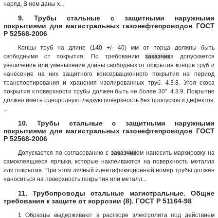
наряд. В нем даны х...
9. Трубы стальные с защитными наружными
покрытиями для магистральных газонефтепроводов ГОСТ
Р 52568-2006
Концы труб на длине (140 +/- 40) мм от торца должны быть
свободными от покрытия. По требованию
заказчик
а допускается
увеличение или уменьшение длины свободных от покрытия концов труб и
нанесение на них защитного консервационного покрытия на период
транспортирования и хранения изолированных труб. 4.3.8. Угол скоса
покрытия к поверхности трубы должен быть не более 30°. 4.3.9. Покрытие
должно иметь однородную гладкую поверхность без пропусков и дефектов.
...
10. Трубы стальные с защитными наружными
покрытиями для магистральных газонефтепроводов ГОСТ
Р 52568-2006
Допускается по согласованию с
заказчик
ом наносить маркировку на
самоклеящиеся ярлыки, которые наклеиваются на поверхность металла
или покрытия. При этом личный идентификационный номер трубы должен
наноситься на поверхность покрытия или металл...
11. Трубопроводы стальные магистральные. Общие
требования к защите от коррозии (8). ГОСТ Р 51164-98
1 Образцы выдерживают в растворе электролита под действием