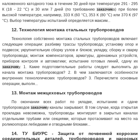
наложенного катодного тока в течение 30 дней при температуре 291 - 295
К (18 - 22 °С) и 30 или 7 дней (по требованию
заказчик
а) при более
высокой температуре, например, 333 К (60 °С), 353 К (80 °С) или 370 К (97
°С). Выбор температуры испытаний определяется максим...
12. Технология монтажа стальных трубопроводов
Технология собственно монтажа стальных трубопроводов включает
следующие операции: разбивку трассы трубопровода; установку опор и
подвесок; укрупнительную сборку узлов и блоков; укладку, сборку и сварку
трубопровода; монтаж компенсаторов, арматуры, дренажных устройств,
приборов контроля и автоматики; испытание готовых линий, сдачу их
заказчик
у. 1. Какие подготовительные работы следует выполнить до
начала монтажа трубопроводов? 2. В чем заключаются особенности
внутренних технологических трубопроводов? 3. Перечислите основные
операции, выполн...
13. Монтаж межцеховых трубопроводов
По окончании всех работ по укладке, испытанию и сдаче
трубопроводов
заказчик
у каналы закрывают. В том случае, когда открытая
прокладка невозможна, трубопроводы монтируют в закрытых каналах
отдельными трубами или секциями, которые протаскивают на место на
роликоопорах лебедками и отводными блоками...
14. ТУ БИУРС - Защита от почвенной коррозии
соединительных деталей, трубопроводов и насосных