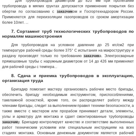
' Для трубопроводов диаметром до 820 мм при пролегании
трубопровода в мягких грунтах допускается применение покрытия без
обертки по согласованию с
заказчик
ом и Госгортехнадзором России.
Применяется для переизоляции газопроводов со сроком амортизации
более 10лет. ...
7. Сортамент труб технологических трубопроводов по
нормалям машиностроения
Для трубопроводов на условное давление до 25 кгс/см2 при
температуре рабочей среды более 375° С испытания на макроструктуру и
раздачу производят только по требованию
заказчик
а. Электросварные
прямошовные трубы с наружным диаметром от 14 до 426 мм применяют
для рабочей среды с темпера...
8. Сдача и приемка трубопроводов в эксплуатацию,
организация труда
Бригадир помогает мастеру организовать рабочее место бригады,
обеспечить бригаду необходимым инструментом, приспособлениями,
такелажной оснасткой, кроме того, он распределяет работу между
членами бригады, следит за выполнением правил техники безопасности, а
также вместе с мастером или прорабом принимает детали, элементы,
узлы и арматуру для монтажа и сдает смонтированные трубопроводы
заказчик
у. Бригадир контролирует качество и соответствие выполненных
работ техническим условиям или специальным инструкциям на всех
стадиях монтажа. Основным денежным документом является рабочий