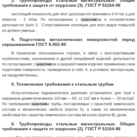
3. Трубопроводы стальные магистральные. Общие
требования к защите от коррозии (3). ГОСТ Р 51164-98
настоящий показатель для лент допускается принимать 5 Н/ см, а для
оберток - 3 Н/см. По согласованию с
заказчик
ом и потребителем
допускается балл 3. ' Сопротивление изоляции для всех видов покрытий
не должно уменьш...
4. Подготовка металлических поверхностей перед
окрашиванием ГОСТ 9.402-80
В технически обоснованных случаях, в связи с конструктивными
особенностями, назначением и другой спецификой изделий, допускается
по согласованию с
заказчик
ом и разработчиком изделия применение схем
подготовки поверхности, приведенных в табл. 4, в условиях эксплуатации,
не предусмотренны...
5. Технические требования к стальным трубам
Испытательное гидравлическое давление установлено: для труб с
наружным диаметром менее 103 мм — 60; от 102 мм и более — 30 кгс/см2.
По требованию
заказчик
а трубы, поставляемые с гарантией химического
состава и механических свойств (группа А), а также по механическим
свойствам без гарантии химического состава металла (группа В), долж...
6. Трубопроводы стальные магистральные. Общие
требования к защите от коррозии (2). ГОСТ Р 51164-98