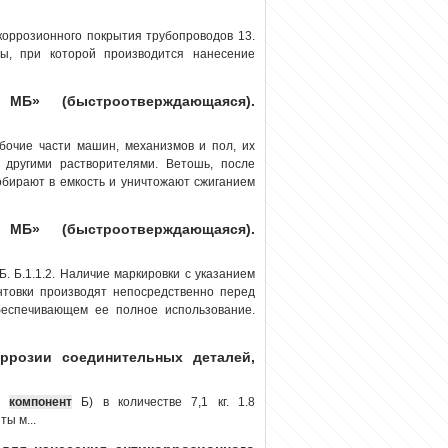
коррозионного покрытия трубопроводов 13.
ы, при которой производится нанесение
МБ» (быстроотверждающаяся).
бочие части машин, механизмов и пол, их
другими растворителями. Ветошь, после
собирают в емкость и уничтожают сжиганием
МБ» (быстроотверждающаяся).
Б. Б.1.1.2. Наличие маркировки с указанием
унтовки производят непосредственно перед
еспечи­вающем ее полное использование.
ррозии соединительных деталей,
1,
компонент
Б) в количестве 7,1 кг. 1.8
ы м...