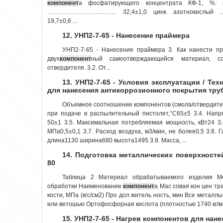
компонент
а фосфатирующего концентрата КФ-1, %: 
……………………..…….... 32,4±1,0 цинк азотнокислы
19,7±0,6 ...
12. УНП2-7-65 - Нанесение праймера
УНП2-7-65 - Нанесение праймера 3. Как нанести пр
двух
компонент
ный самоотверждающийся материал, с
отвердителя. 3.2. От...
13. УНП2-7-65 - Условия эксплуатации / Те
для нанесения антикоррозионного покрытия тр
Объемное соотношение компонентов (смола/отвердитель
при подаче в распылительный пистолет,°С65±5 3.4. Напр
50±1 3.5. Максимальная потребляемая мощность, кВт24 3.6
МПа0,5±0,1 3.7. Расход воздуха, м3/мин, не более0,5 3.8.
длина1130 ширина680 высота1495 3.9. Масса, ...
14. Подготовка металлических поверхносте
80
Таблица 2 Материал обрабатываемого изделия М
обработки Наименование
компонент
а Мас совая кон цен тра
кости, МПа (кгс/см2) Про дол житель ность, мин Все метал
или ветошью Ортофосфорная кислота (плотностью 1740 кг/м3) 
15. УНП2-7-65 - Нагрев компонентов для на