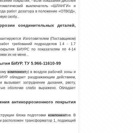
сение покрытия; - если показания дисплея
томатический выключатель «ШЛАНГИ» и
ода работ дозатора в положение «ОТВОД»,
вую скобу...
ррозии соединительных деталей,
арантируются Изготовителем (Поставщиком)
абот требований подразделов 1.4 - 1.7
 покрытия БИУРС по показателям пп 4-14
ки их не мене...
тия БИУР. ТУ 5.966-11610-99
ному
компонент
у) в воздухе рабочей зоны и
 БИУР обладает раздражающим действием,
м вызывает затруднение дыхания, рвоту,
тые оболочки слабо выражено. Обладает
сения антикоррозионного покрытия
струкции блока подготовки
компонент
ов. В
ором расположен трансформатор 1, подающий