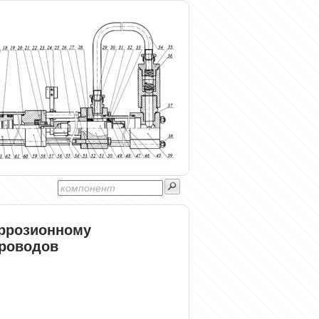
оррозионному
роводов