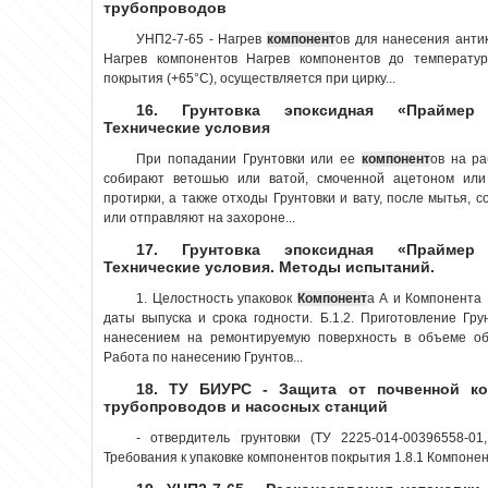
трубопроводов
УНП2-7-65 - Нагрев
компонент
ов для нанесения анти
Нагрев компонентов Нагрев компонентов до температур
покрытия (+65°С), осуществляется при цирку...
16. Грунтовка эпоксидная «Праймер 
Технические условия
При попадании Грунтовки или ее
компонент
ов на ра
собирают ветошью или ватой, смоченной ацетоном или 
протирки, а также отходы Грунтовки и вату, после мытья, 
или отправляют на захороне...
17. Грунтовка эпоксидная «Праймер 
Технические условия. Методы испытаний.
1. Целостность упаковок
Компонент
а А и Компонента 
даты выпуска и срока годнос­ти. Б.1.2. Приготовление Гр
нанесением на ремонтируемую поверхность в объеме об
Работа по нанесению Грунтов...
18. ТУ БИУРС - Защита от почвенной ко
трубопроводов и насосных станций
- отвердитель грунтовки (ТУ 2225-014-00396558-0
Требования к упаковке компонентов покрытия 1.8.1 Компонент