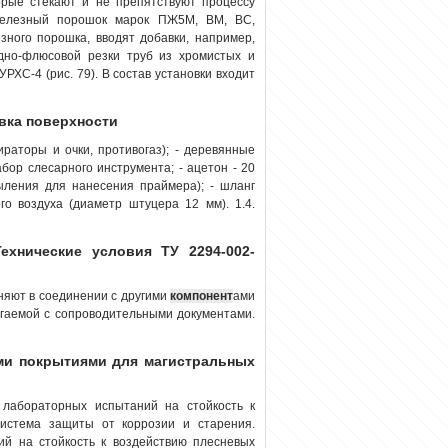
рые стекают и не препятствуют процессу
железный порошок марок ПЖ5М, ВМ, ВС,
зного порошка, вводят добавки, например,
но-флюсовой резки труб из хромистых и
ХС-4 (рис. 79). В состав установки входит
овка поверхности
ираторы и очки, противогаз); - деревянные
абор слесарного инструмента; - ацетон - 20
ыления для нанесения праймера); - шланг
го воздуха (диаметр штуцера 12 мм). 1.4.
хнические условия ТУ 2294-002-
няют в соединении с другими
компонент
ами
агаемой с сопроводительными документами.
ми покрытиями для магистральных
лабораторных испытаний на стойкость к
система защиты от коррозии и старения.
й на стойкость к воздействию плесневых