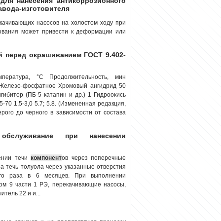
 для нанесения антикоррозионного
авода-изготовителя
ачивающих насосов на холостом ходу при
бования может привести к деформации или
й перед окрашиванием ГОСТ 9.402-
пература, °С Продолжительность, мин
3 Железо-фосфатное Хромовый ангидрид 50
гибитор (ПБ-5 катапин и др.) 1 Гидроокись
70 1,5-3,0 5.7; 5.8. (Измененная редакция,
ерого до черного в зависимости от состава
 обслуживание при нанесении
вении течи
компонент
ов через поперечные
а течь толуола через указанные отверстия
ого раза в 6 месяцев. При выполнении
ком 9 части 1 РЭ, перекачивающие насосы,
итель 22 и и...