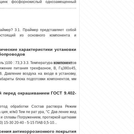
цинк фосфорнокислый однозамещенный
й .......………………………………………………..…..
аймер? 3.1. Праймер представляет собой
остоящий из основного компонента и
хнические характеристики установки
убопроводов
 )100 : 73,3 3.3. Температура
компонент
ов
яжение питания трехфазное, В, Гц380±45,
. Давление воздуха на входе в установку,
 Габариты блока подготовки компонентов, мм
й перед окрашиванием ГОСТ 9.402-
етод обработки Состав раствора Режим
 ция, кг/м3 Тем пе рат ура, °С Дав ление жид
лы и сплавы Погружением, протиркой щетками
15-30 20-40 - 5-15 ПАВ 0,5-10...
несения антикоррозионного покрытия