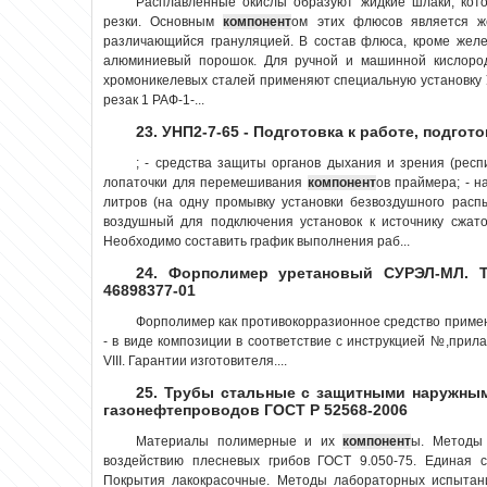
Расплавленные окислы образуют жидкие шлаки, кото
резки. Основным
компонент
ом этих флюсов является 
различающийся грануляцией. В состав флюса, кроме желе
алюминиевый порошок. Для ручной и машинной кислород
хромоникелевых сталей применяют специальную установку УР
резак 1 РАФ-1-...
23. УНП2-7-65 - Подготовка к работе, подгот
; - средства защиты органов дыхания и зрения (респ
лопаточки для перемешивания
компонент
ов праймера; - н
литров (на одну промывку установки безвоздушного расп
воздушный для подключения установок к источнику сжато
Необходимо составить график выполнения раб...
24. Форполимер уретановый СУРЭЛ-МЛ. Те
46898377-01
Форполимер как противокорразионное средство приме
- в виде композиции в соответствие с инструкцией №,прил
VIII. Гарантии изготовителя....
25. Трубы стальные с защитными наружны
газонефтепроводов ГОСТ Р 52568-2006
Материалы полимерные и их
компонент
ы. Методы 
воздействию плесневых грибов ГОСТ 9.050-75. Единая 
Покрытия лакокрасочные. Методы лабораторных испытани