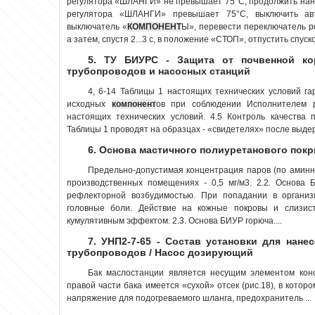
регулятора «ШЛАНГИ» не превышает 75°С, продолжить нане
регулятора «ШЛАНГИ» превышает 75°С, выключить ав
выключатель «
КОМПОНЕНТ
Ы», перевести переключатель р
а затем, спустя 2...3 с, в положение «СТОП», отпустить спуско
5. ТУ БИУРС - Защита от почвенной ко
трубопроводов и насосных станций
4, 6-14 Таблицы 1 настоящих технических условий г
исходных
компонент
ов при соблюдении Исполнителем р
настоящих технических условий. 4.5 Контроль качества
Таблицы 1 проводят на образцах - «свидетелях» после выдерж
6. Основа мастичного полиуретанового покры
Предельно-допустимая концентрация паров (по амин
производственных помещениях - 0,5 мг/м3. 2.2. Основа
рефлекторной возбудимостью. При попадании в организ
головные боли. Действие на кожные покровы и слизис
кумулятивным эффектом. 2.3. Основа БИУР горюча....
7. УНП2-7-65 - Состав установки для нане
трубопроводов / Насос дозирующий
Бак маслостанции является несущим элементом кон
правой части бака имеется «сухой» отсек (рис.18), в кот
напряжение для подогреваемого шланга, предохранитель ...