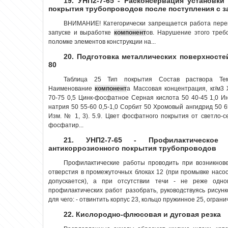
19. УНП2-7-65 - Расконсервация установки
покрытия трубопроводов после поступления с з
ВНИМАНИЕ! Категорически запрещается работа перек
запуске и выработке
компонент
ов. Нарушение этого тре
поломке элементов конструкции на...
20. Подготовка металлических поверхносте
80
Таблица 25 Тип покрытия Состав раствора Тем
Наименование
компонент
а Массовая концентрация, кг/м
70-75 0,5 Цинк-фосфатное Серная кислота 50 40-45 1,0 Ин
натрия 50 55-60 0,5-1,0 Сорбит 50 Хромовый ангидрид 50 65-
Изм. № 1, 3). 5.9. Цвет фосфатного покрытия от светло-с
фосфатир...
21. УНП2-7-65 - Профилактическое
антикоррозионного покрытия трубопроводов
Профилактические работы проводить при возникно
отверстия в промежуточных блоках 12 (при промывке насос
допускается), а при отсутствии течи - не реже одн
профилактических работ разобрать, руководствуясь рисун
для чего: - отвинтить корпус 23, кольцо пружинное 25, огранич
22. Кислородно-флюсовая и дуговая резка