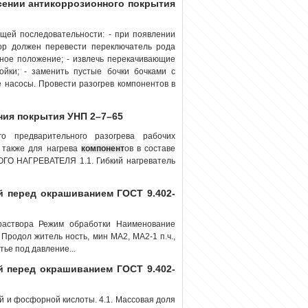
есении антикоррозионного покрытия
щей последовательности: - при появлении
тор должен перевести переключатель рода
дное положение; - извлечь перекачивающие
ойки; - заменить пустые бочки бочками с
е насосы. Провести разогрев компонентов в
ения покрытия УНП 2–7–65
го предварительного разогрева рабочих
а также для нагрева
компонент
ов в составе
ГО НАГРЕВАТЕЛЯ 1.1. Гибкий нагреватель
й перед окрашиванием ГОСТ 9.402-
раствора Режим обработки Наименование
 Продол житель ность, мин MA2, MA2-1 п.ч.,
тье под давление...
й перед окрашиванием ГОСТ 9.402-
 и фосфорной кислоты. 4.1. Массовая доля