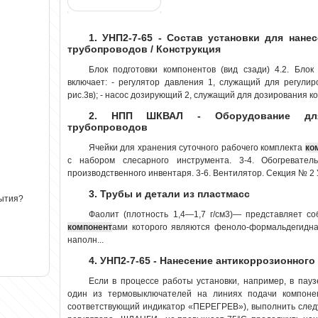
1. УНП2-7-65 - Состав установки для нане
трубопроводов / Конструкция
Блок подготовки компонентов (вид сзади) 4.2. Блок
включает: - регулятор давления 1, служащий для регулир
рис.3в); - насос дозирующий 2, служащий для дозирования ко
2. НПП ШКВАЛ - Оборудование для 
трубопроводов
Ячейки для хранения суточного рабочего комплекта
ко
с набором слесарного инструмента. 3-4. Обогревате
производственного инвентаря. 3-6. Вентилятор. Секция № 2 У
3. Трубы и детали из пластмасс
рытия?
Фаолит (плотность 1,4—1,7 г/см3)— представляет с
компонент
ами которого являются феноло-формальдегидна
наполн...
4. УНП2-7-65 - Нанесение антикоррозионног
Если в процессе работы установки, например, в пау
один из термовыключателей на линиях подачи компонен
соответствующий индикатор «ПЕРЕГРЕВ»), выполнить след