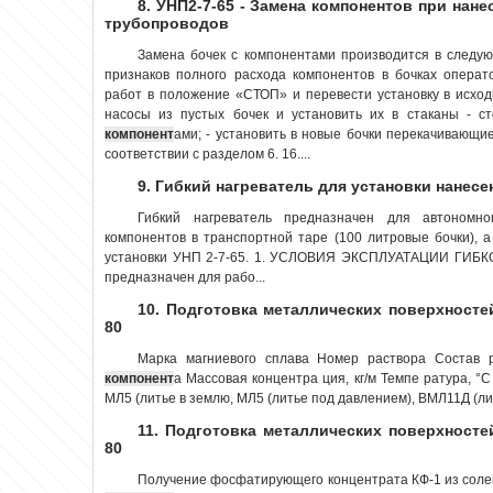
8. УНП2-7-65 - Замена компонентов при нан
трубопроводов
Замена бочек с компонентами производится в следую
признаков полного расхода компонентов в бочках опера
работ в положение «СТОП» и перевести установку в исхо
насосы из пустых бочек и установить их в стаканы - ст
компонент
ами; - установить в новые бочки перекачивающи
соответствии с разделом 6. 16....
9. Гибкий нагреватель для установки нанес
Гибкий нагреватель предназначен для автономно
компонентов в транспортной таре (100 литровые бочки), 
установки УНП 2-7-65. 1. УСЛОВИЯ ЭКСПЛУАТАЦИИ ГИБКО
предназначен для рабо...
10. Подготовка металлических поверхносте
80
Марка магниевого сплава Номер раствора Состав 
компонент
а Массовая концентра ция, кг/м Темпе ратура, °С
МЛ5 (литье в землю, МЛ5 (литье под давлением), ВМЛ11Д (ли
11. Подготовка металлических поверхносте
80
Получение фосфатирующего концентрата КФ-1 из солей