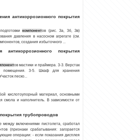
сения антикоррозионного покрытия
 подготовки
компонент
ов (рис. За, 3б, Зв)
ования давления в насосном агрегате (см.
мпонентов, создания избыточного ...
антикоррозионного покрытия
мпонент
ов мастики и праймера. 3-3. Верстак
ль помещения. 3-5. Шкаф для хранения
часток песко...
обой кислотоупорный материал, основными
я смола и наполнитель. В зависимости от
о покрытия трубопроводов
зе между включениями пистолета, сработал
тов (признаки срабатывания: загорается
ующие операции: - если показания дисплея