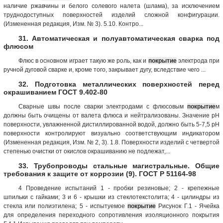
наличие ржавчины и белого солевого налета (шлама), за исключением
труднодоступных поверхностей изделий сложной конфигурации.
(Измененная редакция, Изм. № 3). 5.10. Контро...
31. Автоматическая и полуавтоматическая сварка под
флюсом
Флюс в основном играет такую же роль, как и
покрытие
электрода при
ручной дуговой сварке и, кроме того, закрывает дугу, вследствие чего ...
32. Подготовка металлических поверхностей перед
окрашиванием ГОСТ 9.402-80
Сварные швы после сварки электродами с флюсовым
покрытие
м
должны быть очищены от валета флюса и нейтрализованы. Значение рН
поверхности, увлажненной дистиллированной водой, должно быть 5-7,5 рН
поверхности контролируют визуально соответствующим индикатором
(Измененная редакция, Изм. № 2, 3). 1.8. Поверхности изделий с четвертой
степенью очистки от окислов окрашиванию не подлежат,...
33. Трубопроводы стальные магистральные. Общие
требования к защите от коррозии (9). ГОСТ Р 51164-98
4 Проведение испытаний 1 - пробки резиновые; 2 - крепежные
шпильки с гайками; 3 и 6 - крышки из стеклотекстолита; 4 - цилиндры из
стекла или полиэтилена; 5 - испытуемое
покрытие
Рисунок Г.1 - Ячейка
для определения переходного сопротивления изоляционного покрытия