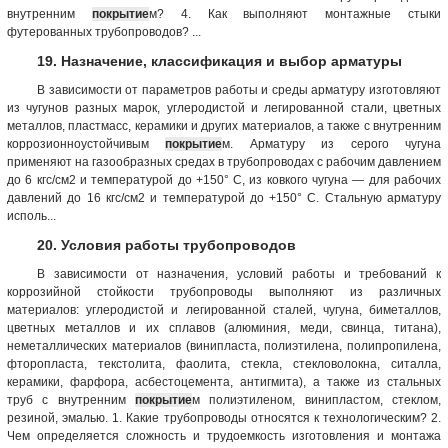
внутренним
покрытие
м? 4. Как выполняют монтажные стыки
футерованных трубопроводов? ...
19. Назначение, классификация и выбор арматуры
В зависимости от параметров работы и среды арматуру изготовляют
из чугунов разных марок, углеродистой и легированной стали, цветных
металлов, пластмасс, керамики и других материалов, а также с внутренним
коррозионноустойчивым
покрытие
м. Арматуру из серого чугуна
применяют на газообразных средах в трубопроводах с рабочим давлением
до 6 кгс/см2 и температурой до +150° С, из ковкого чугуна — для рабочих
давлений до 16 кгс/см2 и температурой до +150° С. Стальную арматуру
исполь...
20. Условия работы трубопроводов
В зависимости от назначения, условий работы и требований к
коррозийной стойкости трубопроводы выполняют из различных
материалов: углеродистой и легированной сталей, чугуна, биметаллов,
цветных металлов и их сплавов (алюминия, меди, свинца, титана),
неметаллических материалов (винипласта, полиэтилена, полипропилена,
фторопласта, текстолита, фаолита, стекла, стекловолокна, ситалла,
керамики, фарфора, асбестоцемента, антигмита), а также из стальных
труб с внутренним
покрытие
м полиэтиленом, винипластом, стеклом,
резиной, эмалью. 1. Какие трубопроводы относятся к технологическим? 2.
Чем определяется сложность и трудоемкость изготовления и монтажа