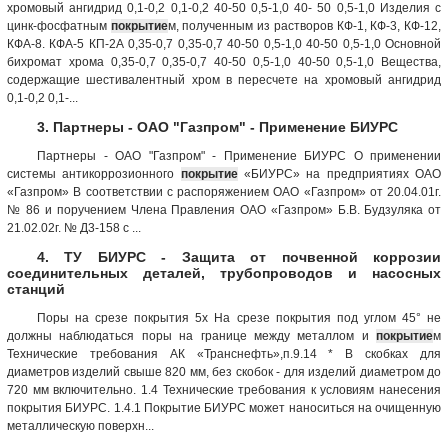
хромовый ангидрид 0,1-0,2 0,1-0,2 40-50 0,5-1,0 40- 50 0,5-1,0 Изделия с
цинк-фосфатным
покрытие
м, полученным из растворов КФ-1, КФ-3, КФ-12,
КФА-8. КФА-5 КП-2А 0,35-0,7 0,35-0,7 40-50 0,5-1,0 40-50 0,5-1,0 Основной
бихромат хрома 0,35-0,7 0,35-0,7 40-50 0,5-1,0 40-50 0,5-1,0 Вещества,
содержащие шестивалентный хром в пересчете на хромовый ангидрид
0,1-0,2 0,1-...
3. Партнеры - ОАО "Газпром" - Применение БИУРС
Партнеры - ОАО "Газпром" - Применение БИУРС О применении
системы антикоррозионного
покрытие
«БИУРС» на предприятиях ОАО
«Газпром» В соответствии с распоряжением ОАО «Газпром» от 20.04.01г.
№ 86 и поручением Члена Правления ОАО «Газпром» Б.В. Будзуляка от
21.02.02г. № Д3-158 с ...
4. ТУ БИУРС - Защита от почвенной коррозии
соединительных деталей, трубопроводов и насосных
станций
Поры на срезе покрытия 5х На срезе покрытия под углом 45° не
должны наблюдаться поры на границе между металлом и
покрытие
м
Технические требования АК «Транснефть»,п.9.14 * В скобках для
диаметров изделий свыше 820 мм, без скобок - для изделий диаметром до
720 мм включительно. 1.4 Технические требования к условиям нанесения
покрытия БИУРС. 1.4.1 Покрытие БИУРС может наноситься на очищенную
металлическую поверхн...