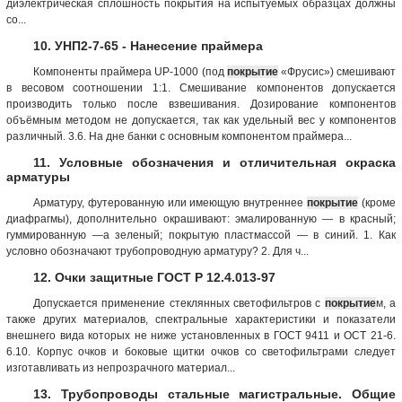
диэлектрическая сплошность покрытия на испытуемых образцах должны
со...
10. УНП2-7-65 - Нанесение праймера
Компоненты праймера UР-1000 (под
покрытие
«Фрусис») смешивают
в весовом соотношении 1:1. Смешивание компонентов допускается
производить только после взвешивания. Дозирование компонентов
объёмным методом не допускается, так как удельный вес у компонентов
различный. 3.6. На дне банки с основным компонентом праймера...
11. Условные обозначения и отличительная окраска
арматуры
Арматуру, футерованную или имеющую внутреннее
покрытие
(кроме
диафрагмы), дополнительно окрашивают: эмалированную — в красный;
гуммированную —а зеленый; покрытую пластмассой — в синий. 1. Как
условно обозначают трубопроводную арматуру? 2. Для ч...
12. Очки защитные ГОСТ Р 12.4.013-97
Допускается применение стеклянных светофильтров с
покрытие
м, а
также других материалов, спектральные характеристики и показатели
внешнего вида которых не ниже установленных в ГОСТ 9411 и ОСТ 21-6.
6.10. Корпус очков и боковые щитки очков со светофильтрами следует
изготавливать из непрозрачного материал...
13. Трубопроводы стальные магистральные. Общие