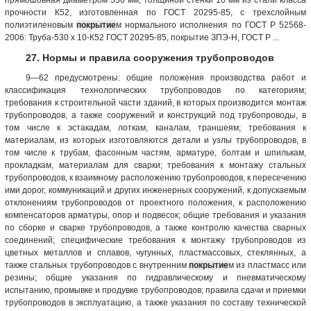
прочности К52, изготовленная по ГОСТ 20295-85, с трехслойным
полиэтиленовым
покрытие
м нормального исполнения по ГОСТ Р 52568-
2006: Труба-530 х 10-К52 ГОСТ 20295-85, покрытие ЗПЭ-Н, ГОСТ Р ...
27. Нормы и правила сооружения трубопроводов
9—62 предусмотрены: общие положения производства работ и
классификация технологических трубопроводов по категориям;
требования к строительной части зданий, в которых производится монтаж
трубопроводов, а также сооружений и конструкций под трубопроводы, в
том числе к эстакадам, лоткам, каналам, траншеям; требования к
материалам, из которых изготовляются детали и узлы трубопроводов, в
том числе к трубам, фасонным частям, арматуре, болтам и шпилькам,
прокладкам, материалам для сварки; требования к монтажу стальных
трубопроводов, к взаимному расположению трубопроводов, к пересечению
ими дорог, коммуникаций и других инженерных сооружений, к допускаемым
отклонениям трубопроводов от проектного положения, к расположению
компенсаторов арматуры, опор и подвесок; общие требования и указания
по сборке и сварке трубопроводов, а также контролю качества сварных
соединений; специфические требования к монтажу трубопроводов из
цветных металлов и сплавов, чугунных, пластмассовых, стеклянных, а
также стальных трубопроводов с внутренним
покрытие
м из пластмасс или
резины; общие указания по гидравлическому и пневматическому
испытанию, промывке и продувке трубопроводов; правила сдачи и приемки
трубопроводов в эксплуатацию, а также указания по составу технической