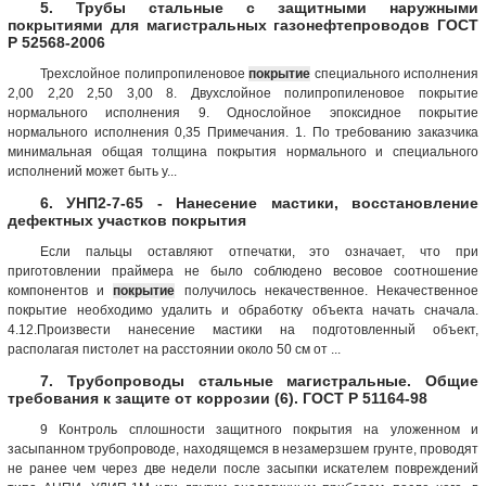
5. Трубы стальные с защитными наружными
покрытиями для магистральных газонефтепроводов ГОСТ
Р 52568-2006
Трехслойное поли­пропиленовое
покрытие
специального исполнения
2,00 2,20 2,50 3,00 8. Двухслойное поли­пропиленовое покрытие
нормального исполнения 9. Однослойное эпоксидное покрытие
нормального исполнения 0,35 Примечания. 1. По требованию заказчика
минимальная общая толщина покрытия нормального и специального
исполнений может быть у...
6. УНП2-7-65 - Нанесение мастики, восстановление
дефектных участков покрытия
Если пальцы оставляют отпечатки, это означает, что при
приготовлении праймера не было соблюдено весовое соотношение
компонентов и
покрытие
получилось некачественное. Некачественное
покрытие необходимо удалить и обработку объекта начать сначала.
4.12.Произвести нанесение мастики на подготовленный объект,
располагая пистолет на расстоянии около 50 см от ...
7. Трубопроводы стальные магистральные. Общие
требования к защите от коррозии (6). ГОСТ Р 51164-98
9 Контроль сплошности защитного покрытия на уложенном и
засыпанном трубопроводе, находящемся в незамерзшем грунте, проводят
не ранее чем через две недели после засыпки искателем повреждений