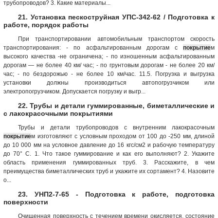
трубопроводов? 3. Какие материалы...
21. Установка пескоструйная УПС-342-62 / Подготовка к
работе, порядок работы
При транспортировании автомобильным транспортом скорость
транспортирования: - по асфальтированным дорогам с
покрытие
м
высокого качества -не ограничена; - по изношенным асфальтированным
дорогам — не более 40 км/ час; - по грунтовым дорогам - не более 20 км/
час; - по бездорожью - не более 10 км/час. 11.5. Погрузка и выгрузка
установки должны производиться автопогрузчиком или
электропогрузчиком. Допускается погрузку и выгр...
22. Трубы и детали гуммированные, биметаллические и
с лакокрасочными покрытиями
Трубы и детали трубопроводов с внутренним лакокрасочным
покрытие
м изготовляют с условным проходом от 100 до -250 мм, длиной
до 10 000 мм на условное давление до 16 кгс/см2 и рабочую температуру
до 70° С. 1. Что такое гуммирование и как его выполняют? 2. Укажите
область применения гуммированных труб. 3. Расскажите, в чем
преимущества биметаллических труб и укажите их сортамент? 4. Назовите
о...
23. УНП2-7-65 - Подготовка к работе, подготовка
поверхности
Очищенная поверхность с течением времени окисляется, состояние