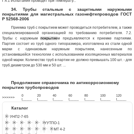
Г.4.1 Испытания проводят при температу...
34. Трубы стальные с защитными наружными
покрытиями для магистральных газонефтепроводов ГОСТ
Р 52568-2006
Приемка труб с покрытием может проводиться потребителем, а также
специализированной организацией по требованию потребителя. 7.2.
Трубы с наружным
покрытие
м предъявляются к приемке партиями.
Партия состоит из труб одного типоразмера, изготовлена из стали одной
марки с одинаковым наружным покрытием, нанесенным по
установившейся технологии с использованием изоляционных материалов
одной марки. Количество труб в партии не должно превышать 100 шт. - для
труб диаметром до 530 мм и 50 шт. ...
Продолжение справочника по антикоррозионному
покрытию трубопроводов
0
20
40
60
80
100
120
>>>>>>
!
.
.
.
.
.
.
.
.
.
.
.
.
.
.
.
.
.
.
.
!
.
.
.
.
.
.
.
.
.
.
.
.
.
.
.
.
.
.
.
!
.
.
.
.
.
.
.
.
.
.
.
.
.
.
.
.
.
.
.
!
.
.
.
.
.
.
.
.
.
.
.
.
.
.
.
.
.
.
.
!
.
.
.
.
.
.
.
.
.
.
.
.
.
.
.
.
.
.
.
!
.
.
.
.
.
.
.
.
.
.
.
.
.
.
.
.
.
.
.
!
.
.
.
.
.
.
.
.
.
.
.
.
.
.
.
.
.
.
.
Каталог
УНП2-7-65
УУТПО-1
МТ 4-2