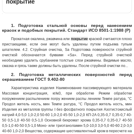
покрытие
1. Подготовка стальной основы перед нанесением
красок и подобных покрытий. Стандарт ИСО 8501-1:1988 (Р)
Прокатная окалина, ржавчина или
покрытие
краской считаются плохо
пристающими, если они могут быть удалены путем подъема тупым
шпателем. 4.2. Струйная очистка, Sa Подготовка поверхности струйной
очисткой обозначается буквами «Sa». Перед струйной очисткой
необходимо удалить срубанием толстые слои ржавчины. Видимые масло,
смазка и грязь также должны быть удалены. После струйной очистки по...
2. Подготовка металлических поверхностей перед
окрашиванием ГОСТ 9.402-80
Характеристика изделия Наименование пассивирующего материала
Массовая концентрация, кг/м3, при обработке Режим обработки
погружением распылением погру жением распы лением Темпе ратура, °С
Продол житель ность, мин Темпе ратура, °С Продол житель ность, мин
Изделия из металлов группы I без фосфатного покрытия Азотистокислый
натрий 4,0-5,0 1,0-2,0 50-60 1,0-2,0 45-50 1,0-2,0 КП-2А 0,35-0,7 0,35-0,7 40-
50 0,5-1,0 40-50 0,5-1,0 Основной бихромат хрома 0,35-0,7 0,35-0,7 40-50
0,5-1,0 40-50 0,5-1,0 Моно- или триэтаноламин 5,0-10,0 3,0-5,0 40-60 2,0-3,0
40-60 1,0-2,0 Вещества, содержащие шестивалентный хром в пересчете на