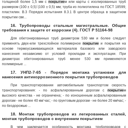
толщиной более 1,5 мм с
покрытие
м или карты с изолированных труб
размером (100 ± 0,5)´(100 ± 0,5) мм; труба из полиэтилена по ГОСТ 18599;
пластилин. В.3 Порядок испытания 8.3.1 В центре образца в защитном
покрытии све...
16. Трубопроводы стальные магистральные. Общие
требования к защите от коррозии (4). ГОСТ Р 51164-98
Для обетонированных труб диаметром 530 мм и более следует
применять двух-или трехслойное полимерное
покрытие
и покрытия на
основе термоусаживающихся материалов базового или заводского
нанесения независимо от условий прокладки и эксплуатации. При
диаметрах обетонированных труб менее 530 мм применяются
полимерные ...
17. УНП2-7-65 - Порядок монтажа установки для
нанесения антикоррозионного покрытия трубопроводов
При транспортировании автомобильным транспортом скорость
транспортирования: - по асфальтированным дорогам с
покрытие
м
высокого качества - не ограничена; - по изношенным асфальтированным
дорогам - не более 40 км/ час; - по грунтовым дорогам - не более 20 км/час; -
по бездорожью ...
18. Монтаж трубопроводов из легированных сталей,
монтаж трубопроводов с внутренним покрытием
В чем заключается особенность монтажа трубопроводов с