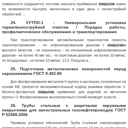
поверхности ухудшается, поэтому наносить праймерное
покрытие
нужно
по возможности быстрее, желательно в один день с пескоструйной
обработкой. ...
24. УУТПО-1 - Универсальная установка
термопескоструйной очистки / Порядок работы,
профилактическое обслуживание и транспортирование
При транспортировании автомобильным транспортом скорость
транспортирования: - по асфальтированным дорогам с
покрытие
м
высокого качества - не ограничена; - по изношенным асфальтированным
дорогам - не более 40 км/ час; - по грунтовым дорогам - не более 20 км/час;
по бездорожью - не более 10 км/час. 13.5. Погрузка и ...
25. Подготовка металлических поверхностей перед
окрашиванием ГОСТ 9.402-80
Для фосфатирования металлов II группы в растворах, полученных на
основе КФ, требуется экспериментальный подбор режимов обработки. 2.
Железо-фосфатное
покрытие
применяют для изделий из металлов
группы I 3. Фосфатирование высокопрочных сталей проводят в раств...
26. Трубы стальные с защитными наружными
покрытиями для магистральных газонефтепроводов ГОСТ
Р 52568-2006
Примеры условных обозначений: Труба стальная электросварная
прямошовная диаметром 530 мм, толщиной стенки 10 мм из стали класса