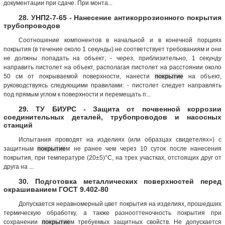
документации при сдаче. При монта...
28. УНП2-7-65 - Нанесение антикоррозионного покрытия
трубопроводов
Соотношение компонентов в начальной и в конечной порциях
покрытия (в течение около 1 секунды) не соответствует требованиям и они
не должны попадать на объект; - через, приблизительно, 1 секунду
направить пистолет на объект, располагая пистолет на расстоянии около
50 см от покрываемой поверхности, нанести
покрытие
на объект,
руководствуясь следующими правилами: - пистолет следует направлять
под прямым углом к поверхности и перемещать п...
29. ТУ БИУРС - Защита от почвенной коррозии
соединительных деталей, трубопроводов и насосных
станций
Испытания проводят на изделиях (или образцах свидетелях») с
защитным
покрытие
м не ранее чем через 10 суток после нанесения
покрытия, при температуре (20±5)°С, на трех участках, отстоящих друг от
друга на ...
30. Подготовка металлических поверхностей перед
окрашиванием ГОСТ 9.402-80
Допускается неравномерный цвет покрытия на изделиях, прошедших
термическую обработку, а также разнооттеночность покрытия при
сохранении
покрытие
м требуемых защитных свойств. Не допускается