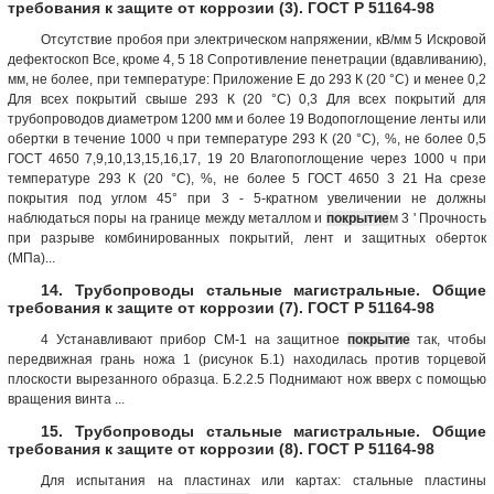
требования к защите от коррозии (3). ГОСТ Р 51164-98
Отсутствие пробоя при электрическом напряжении, кВ/мм 5 Искровой
дефектоскоп Все, кроме 4, 5 18 Сопротивление пенетрации (вдавливанию),
мм, не более, при температуре: Приложение Е до 293 К (20 °С) и менее 0,2
Для всех покрытий свыше 293 К (20 °С) 0,3 Для всех покрытий для
трубопроводов диаметром 1200 мм и более 19 Водопоглощение ленты или
обертки в течение 1000 ч при температуре 293 К (20 °С), %, не более 0,5
ГОСТ 4650 7,9,10,13,15,16,17, 19 20 Влагопоглощение через 1000 ч при
температуре 293 К (20 °С), %, не более 5 ГОСТ 4650 3 21 На срезе
покрытия под углом 45° при 3 - 5-кратном увеличении не должны
наблюдаться поры на границе между металлом и
покрытие
м 3 ' Прочность
при разрыве комбинированных покрытий, лент и защитных оберток
(МПа)...
14. Трубопроводы стальные магистральные. Общие
требования к защите от коррозии (7). ГОСТ Р 51164-98
4 Устанавливают прибор СМ-1 на защитное
покрытие
так, чтобы
передвижная грань ножа 1 (рисунок Б.1) находилась против торцевой
плоскости вырезанного образца. Б.2.2.5 Поднимают нож вверх с помощью
вращения винта ...
15. Трубопроводы стальные магистральные. Общие
требования к защите от коррозии (8). ГОСТ Р 51164-98
Для испытания на пластинах или картах: стальные пластины