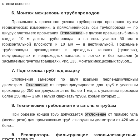
стенки основног...
6. Монтаж межцеховых трубопроводов
Правильность проектного уклона трубопровода проверяют путем
геодезических измерений, а прямолинейность оси трубопровода — по
шнуру с учетом его провисания.
Отклонение
не должно превышать 5 мм на
каждые 10 м длины трубопровода, а на весь участок 50 мм в
горизонтальной плоскости и 10 мм — в вертикальной. Подземные
трубопроводы прокладывают в проходных каналах (туннелях),
полупроходных и непроходных каналах, в лотках и без каналов (в
засыпаемых грунтом траншеях). Рис. 133. Монтаж межцеховых трубоп...
7. Подготовка труб под сварку
Отклонения замеряют по двум взаимно перпендикулярным
диаметрам.
Отклонение
от перпендикулярности для труб с условным
проходом до 250 мм допускается не более 1 мм, а с условным проходом
более 250 мм — 2 мм. Нельзя сваривать трубы, кромки которых ...
8. Технические требования к стальным трубам
При обрезке концов труб допускается
отклонение
от прямого угла
(косина реза) для прямошовных труб: с наружным диаметром от 426 мм и
боле...
9. Респираторы фильтрующие газопылезащитные.
ГОСТ 17269-71