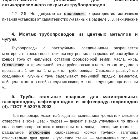
антикоррозионного покрытия трубопроводов
2.2. 2.5. Не допускается
отклонение
характеристик источников
питания установки от характеристик указанных в разделе 3. 3. Технические
...
4. Монтаж трубопроводов из цветных металлов и
чугуна
Трубопроводы с раструбными соединениями разрешается
монтировать только после очистки внутренних поверхностей раструбов и
концов труб от наплывов, остатков формовочной земли, масла, жира.
Отклонение
от прямолинейности трубопровода в месте стыка не должно
превышать 1 мм на 1 м длины трубопровода. Стыковые раструбные
соединения чугунных труб заделывают пеньковой прядью, цементом,
асбоцементом, а в особых случаях свинцом с последующим тщательным
у...
5. Трубы стальные сварные для магистральных
газопроводов, нефтепроводов и нефтепродуктопроводов
(4). ГОСТ Р 52079-2003
При непроваре может наблюдаться «слипание» кромок или сквозное
отверстие в зоне шва; - подрез — дефект в виде углубления по линии
сплавления сварного шва с основным металлом; - смещение кромок —
радиальное
отклонение
свариваемых кромок трубной заготовки
относительно друг друга; - утонение стенки — уменьшение толщины