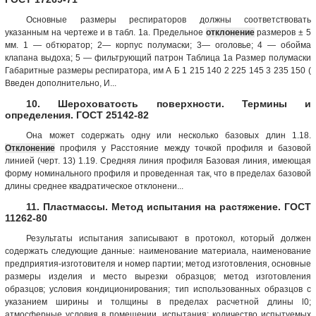
Основные размеры респираторов должны соответствовать
указанным на чертеже и в табл. 1а. Предельнoe
отклонение
размеров ± 5
мм. 1 — обтюратор; 2— корпус полумаски; 3— оголовье; 4 — обойма
клапана выдоха; 5 — фильтрующий патрон Tаблица 1а Размер полумаски
Габаритные размеры респиратора, им А Б 1 215 140 2 225 145 3 235 150 (
Введен дополнительно, И...
10. Шероховатость поверхности. Термины и
определения. ГОСТ 25142-82
Она может содержать одну или несколько базовых длин 1.18.
Отклонение
про­филя у Расстояние между точкой профиля и базовой
линией (черт. 13) 1.19. Средняя линия профиля Базовая линия, имеющая
форму номинального профиля и проведенная так, что в пределах базовой
длины среднее квадратическое отклонени...
11. Пластмассы. Метод испытания на растяжение. ГОСТ
11262-80
Результаты испытания записывают в протокол, который должен
содержать следующие данные: наименование материала, наименование
предприятия-изготовителя и номер партии; метод изготовления, основные
размеры изделия и место вырезки образцов; метод изготовления
образцов; условия кондиционирования; тип использованных образцов с
указанием ширины и толщины в пределах расчетной длины l0;
атмосферные условия в помещении, испытания; количество испытуемых