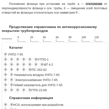
Положение фланца при установке на трубе: а —
отклонение
от
перпендикулярности фланца к осн. трубы, б — смещение осей болтовых
отверстий во фланцах относительно оси симметрии Р...
Продолжение справочника по антикоррозионному
покрытию трубопроводов
0
20
40
60
80
100
120
>>>>>>
!
.
.
.
.
.
.
.
.
.
.
.
.
.
.
.
.
.
.
.
!
.
.
.
.
.
.
.
.
.
.
.
.
.
.
.
.
.
.
.
!
.
.
.
.
.
.
.
.
.
.
.
.
.
.
.
.
.
.
.
!
.
.
.
.
.
.
.
.
.
.
.
.
.
.
.
.
.
.
.
!
.
.
.
.
.
.
.
.
.
.
.
.
.
.
.
.
.
.
.
!
.
.
.
.
.
.
.
.
.
.
.
.
.
.
.
.
.
.
.
!
.
.
.
.
.
.
.
.
.
.
.
.
.
.
.
.
.
.
.
Каталог
УНП2-7-65
УУТПО-1
МТ 4-2
УПС-342-62
Нагреватель воздуха УНП2-7-65
Электроснабжение УНП2-7-65
Гибкий нагреватель для УНП2-7-65
УТП5-15-69
Справочная информация
НСИ, используемая при разработке