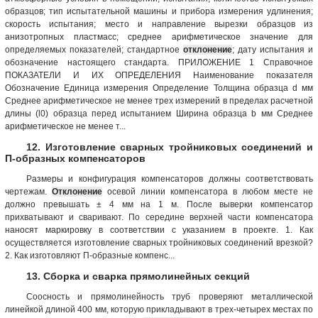
образцов; тип испытательной машины и прибора измерения удлинения;
скорость испытания; место и направление вырезки образцов из
анизотропных пластмасс; среднее арифметическое значение для
определяемых показателей; стандартное
отклонение
; дату испытания и
обозначение настоящего стандарта. ПРИЛОЖЕНИЕ 1 Справочное
ПОКАЗАТЕЛИ И ИХ ОПРЕДЕЛЕНИЯ Наименование показателя
Обозначение Единица измерения Определение Толщина образца d мм
Среднее арифметическое не менее трех измерений в пределах расчетной
длины (l0) образца перед испытанием Ширина образца b мм Среднее
арифметическое не менее т...
12. Изготовление сварных тройниковых соединений и
П-образных компенсаторов
Размеры и конфигурация компенсаторов должны соответствовать
чертежам.
Отклонение
осевой линии компенсатора в любом месте не
должно превышать ± 4 мм на 1 м. После выверки компенсатор
прихватывают и сваривают. По середине верхней части компенсатора
наносят маркировку в соответствии с указанием в проекте. 1. Как
осуществляется изготовление сварных тройниковых соединений врезкой?
2. Как изготовляют П-образные компенс...
13. Сборка и сварка прямолинейных секций
Соосность и прямолинейность труб проверяют металлической
линейкой длиной 400 мм, которую прикладывают в трех-четырех местах по