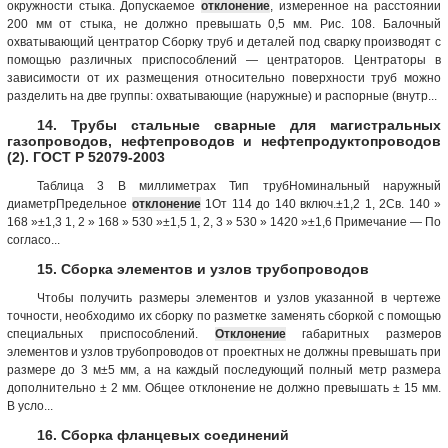
окружности стыка. Допускаемое
отклонение
, измеренное на расстоянии
200 мм от стыка, не должно превышать 0,5 мм. Рис. 108. Балочный
охватывающий центратор Сборку труб и деталей под сварку производят с
помощью различных приспособлений — центраторов. Центраторы в
зависимости от их размещения относительно поверхности труб можно
разделить на две группы: охватывающие (наружные) и распорные (внутр...
14. Трубы стальные сварные для магистральных
газопроводов, нефтепроводов и нефтепродуктопроводов
(2). ГОСТ Р 52079-2003
Таблица 3 В миллиметрах Тип трубНоминальный наружный
диаметрПредельное
отклонение
1От 114 до 140 включ.±1,2 1, 2Св. 140 »
168 »±1,3 1, 2 » 168 » 530 »±1,5 1, 2, 3 » 530 » 1420 »±1,6 Примечание — По
согласо...
15. Сборка элементов и узлов трубопроводов
Чтобы получить размеры элементов и узлов указанной в чертеже
точности, необходимо их сборку по разметке заменять сборкой с помощью
специальных приспособлений.
Отклонение
габаритных размеров
элементов и узлов трубопроводов от проектных не должны превышать при
размере до 3 м±5 мм, а на каждый последующий полный метр размера
дополнительно ± 2 мм. Общее отклонение не должно превышать ± 15 мм.
В усло...
16. Сборка фланцевых соединений