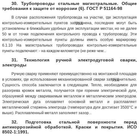
30. Трубопроводы стальные магистральные. Общие
требования к защите от коррозии (6). ГОСТ Р 51164-98
В случае расположения трубопровода на участке, где эксплуатация
контрольно-измерительных пунктов за
труд
нена, последние могут быть
установлены в ближайших удобных для эксплуатации местах, но не далее
50 м от точки подключения контрольного провода к трубопроводу. Эти
контрольно-измерительные пункты должны иметь особую маркировку.
6.1.10 На магистральных трубопроводах контрольно-измерительные
пункты подключают: - на каждом километре (не реже чем...
31. Технология ручной электродуговой сварки,
электроды
Ручную сварку применяют преимущественно на монтажной площадке
в условиях, где использование механизированной сварки за
труд
нительно.
Сущность способа заключается в следующем. Тепло, необходимое для
разогрева кромок металла, получается при горении электрической дуги,
образуемой между свариваемым металлом и металлическим электродом.
Электрическая дуга оплавляет основной металл и расплавляет
металлический стержень электрода (температура дуги достигает 3500°С и
выше). Расплавленный металл заполняет зазор...
32. Подготовка стальной поверхности перед
антикоррозийной обработкой. Краски и покрытия. ИСО
8502-1:1991.