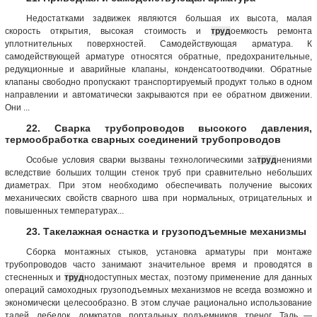
Недостатками задвижек являются большая их высота, малая
скорость открытия, высокая стоимость и
труд
оемкость ремонта
уплотнительных поверхностей. Самодействующая арматура. К
самодействующей арматуре относятся обратные, предохранительные,
редукционные и аварийные клапаны, конденсатоотводчики. Обратные
клапаны свободно пропускают транспортируемый продукт только в одном
направлении и автоматически закрываются при ее обратном движении.
Они ...
22. Сварка трубопроводов высокого давления,
термообработка сварных соединений трубопроводов
Особые условия сварки вызваны технологическими за
труд
нениями
вследствие больших толщин стенок труб при сравнительно небольших
диаметрах. При этом необходимо обеспечивать получение высоких
механических свойств сварного шва при нормальных, отрицательных и
повышенных температурах...
23. Такелажная оснастка и грузоподъемные механизмы
Сборка монтажных стыков, установка арматуры при монтаже
трубопроводов часто занимают значительное время и проводятся в
стесненных и
труд
нодоступных местах, поэтому применение для данных
операций самоходных грузоподъемных механизмов не всегда возможно и
экономически целесообразно. В этом случае рационально использование
талей, лебедок, домкратов, портальных подъемников, треног. Таль —