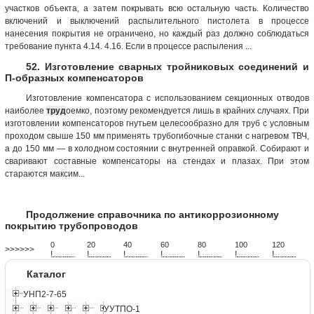
участков объекта, а затем покрывать всю остальную часть. Количество
включений и выключений распылительного пистолета в процессе
нанесения покрытия не ограничено, но каждый раз должно соблюдаться
требование пункта 4.14. 4.16. Если в процессе распыления ...
52. Изготовление сварных тройниковых соединений и
П-образных компенсаторов
Изготовление компенсатора с использованием секционных отводов
наиболее
труд
оемко, поэтому рекомендуется лишь в крайних случаях. При
изготовлении компенсаторов гнутьем целесообразно для труб с условным
проходом свыше 150 мм применять трубогибочные станки с нагревом ТВЧ,
а до 150 мм — в холодном состоянии с внутренней оправкой. Собирают и
сваривают составные компенсаторы на стендах и плазах. При этом
стараются максим...
Продолжение справочника по антикоррозионному
покрытию трубопроводов
0
20
40
60
80
100
120
>>>>>>
!
.
.
.
.
.
.
.
.
.
.
.
.
.
.
.
.
.
.
.
!
.
.
.
.
.
.
.
.
.
.
.
.
.
.
.
.
.
.
.
!
.
.
.
.
.
.
.
.
.
.
.
.
.
.
.
.
.
.
.
!
.
.
.
.
.
.
.
.
.
.
.
.
.
.
.
.
.
.
.
!
.
.
.
.
.
.
.
.
.
.
.
.
.
.
.
.
.
.
.
!
.
.
.
.
.
.
.
.
.
.
.
.
.
.
.
.
.
.
.
!
.
.
.
.
.
.
.
.
.
.
.
.
.
.
.
.
.
.
.
Каталог
УНП2-7-65
УУТПО-1