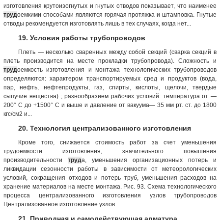
изготовления крутоизогнутых и гнутых отводов показывает, что наименее
труд
оемкими способами являются горячая протяжка и штамповка. Гнутые
отводы рекомендуется изготовлять лишь в тех случаях, когда нет...
19. Условия работы трубопроводов
Плеть — несколько сваренных между собой секций (сварка секций в
плеть производится на месте прокладки трубопровода). Сложность и
труд
оемкость изготовления и монтажа технологических трубопроводов
определяются: характером транспортируемых сред и продуктов (вода,
пар, нефть, нефтепродукты, газ, спирты, кислоты, щелочи, твердые
сыпучие вещества) ; разнообразием рабочих условий: температура от —
200° С до +1500° С и выше и давление от вакуума— 35 мм рт. ст. до 1800
кгс/см2 и...
20. Технология централизованного изготовления
Кроме того, снижается стоимость работ за счет уменьшения
трудоемкости изготовления, значительного повышения
производительности
труд
а, уменьшения организационных потерь и
ликвидации сезонности работы в зависимости от метеорологических
условий, сокращения отходов и потерь труб, уменьшения расходов на
хранение материалов на месте монтажа. Рис. 93. Схема технологического
процесса централизованного изготовления узлов трубопроводов
Централизованное изготовление узлов ...
21. Приводная и самодействующая арматура