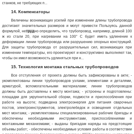
станков, не требующих п...
14. Компенсаторы
Величины возникающих усилий при изменении длины трубопровода
достигают значительных размеров и могут привести Пользуясь данной
формулой, не
труд
но определить, что трубопровод, например, длиной 100
ж из стали 20, при нагревании на 100° С будет иметь удлинение к
деформации линии трубопровода или разрушению опорных конструкций.
Для защиты трубопровода от разрушительных сил, возникающих при
изменении температуры, его проектируют и конструктивно выполняют так,
чтобы он имел возможность удлиняться при н...
15. Технология монтажа стальных трубопроводов
Все отступления от проекта должны быть зафиксированы в акте; -
укомплектованы линии трубопроводов узлами, элементами и деталями,
арматурой, вспомогательными материалами; линии трубопроводов
должны быть доставлены к месту монтажа; - устроены и подготовлены:
площадки для укрупнительной сборки, подмости и приспособления при
работе на высоте; подведена электроэнергия для питания сварочных
постов, электроинструментов, электролебедок и освещения отдельных
мест монтажа; - укомплектованы специализированные рабочие бригады и
обеспечены необходимыми инструментами, приспособлениями и
монтажными механизмами; - выданы бригадам наряды на предстоящие
объемы работ; - обеспечены необходимые условия работы в соответствии