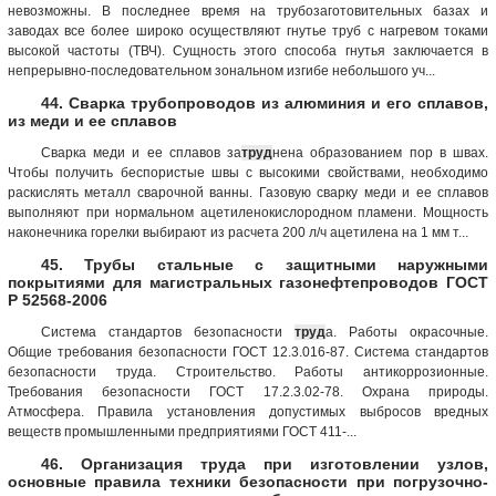
невозможны. В последнее время на трубозаготовительных базах и
заводах все более широко осуществляют гнутье труб с нагревом токами
высокой частоты (ТВЧ). Сущность этого способа гнутья заключается в
непрерывно-последовательном зональном изгибе небольшого уч...
44. Сварка трубопроводов из алюминия и его сплавов,
из меди и ее сплавов
Сварка меди и ее сплавов за
труд
нена образованием пор в швах.
Чтобы получить беспористые швы с высокими свойствами, необходимо
раскислять металл сварочной ванны. Газовую сварку меди и ее сплавов
выполняют при нормальном ацетиленокислородном пламени. Мощность
наконечника горелки выбирают из расчета 200 л/ч ацетилена на 1 мм т...
45. Трубы стальные с защитными наружными
покрытиями для магистральных газонефтепроводов ГОСТ
Р 52568-2006
Система стандартов безопасности
труд
а. Работы окрасочные.
Общие требования безопасности ГОСТ 12.3.016-87. Система стандартов
безопасности труда. Строительство. Работы антикоррозионные.
Требования безопасности ГОСТ 17.2.3.02-78. Охрана природы.
Атмосфера. Правила установления допустимых выбросов вредных
веществ промышленными предприятиями ГОСТ 411-...
46. Организация труда при изготовлении узлов,
основные правила техники безопасности при погрузочно-