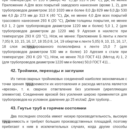
Приложение A Для всех покрытий заводского нанесения (кроме 1, 2), для
трубопроводов диаметром: 10,0 1020 мм и более 8,0 До 829 мм 6,0 До 530
мм 4,0 До 273 мм до 313 К (40 °С), Дж, не менее 4,0 Для всех покрытий
трассового нанесения 293 К (20 °С), Дж/мм толщины покрытия, не менее
6,0 1, 2 (для трубопроводов диаметром 1220 мм и более) 5,0 1, 2 (для
трубопроводов диаметром до 1220 мм) 9 Адгезия в нахлесте при
температуре 293 К (20 °С), Н/см, не менее: Приложение Б ленты к ленте
7,05) 9, 10, 15, 16, 17, 18 35,0 8, 14, 19 обертки к ленте 5,05) 9, 10, 15, 16, 17,
18 слоя экс
труд
ированного полиолефина к ленте 15,0 7 (для
трубопроводов диаметром 530 мм и более) 10 Адгезия к стали при
температуре: 293 К (20 °С), Н/см, не менее 70,0 ГОСТ 411 (Метод А) 1, 2
(для трубопроводов диаметром 1220 мм и более) 50,0 ГОСТ 411...
42. Тройники, переходы и заглушки
Из типов сварных тройниковых соединений наиболее экономичным с
точки зрения
труд
оемкости их изготовления и расхода металла является
«врезка», т. е. сварное ответвление без усиления (укрепляющих
элементов). Соединение врезкой без усиления широко применяется для
трубопроводов на условное давление до 25 кгс/см2. Для трубопр...
43. Гнутье труб в горячем состоянии
Два последних способа имеют низкую производительность, высокую
труд
оемкость и требуют больших производственных площадей, поэтому
прибегают к ним в исключительных случаях, когда другие способы