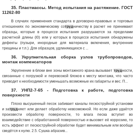
35. Пластмассы. Метод испытания на растяжение. ГОСТ
11262-80
В случаях применения стандарта в договорно-правовых и торговых
отношениях по экономическому со
труд
ничеству в расчет не принимают
образцы, которые в процессе испытания разрушаются за пределами
расчетной длины (l0) или у которых в процессе испытания обнаружены
дефекты (пузыри, инородные для материала включения, внутренние
трещины и т.п.). Для образцов, удлиняющихся с ...
36. Укрупнительная сборка узлов трубопроводов,
монтаж компенсаторов
Укрупнение в блоки вне зоны монтажного крана вызывает
труд
ности,
связанные с погрузкой и перевозкой блоков к месту монтажа, что часто
приводит к необходимости уменьшать возможные их габариты и вес. П...
37. УНП2-7-65 - Подготовка к работе, подготовка
поверхности
Плохо высушенный песок забивает каналы пескоструйной установки
и за
труд
няет или делает обработку невозможной. Но если даже удаётся
произвести обработку поверхности, то влага песка вступит во
взаимодействие с обработанной поверхностью и вызовет её коррозию, то
есть эффект от пескоструйной обработки будет минимальным или вообще
сведётся к нулю. 2.5. Сушка абразив...