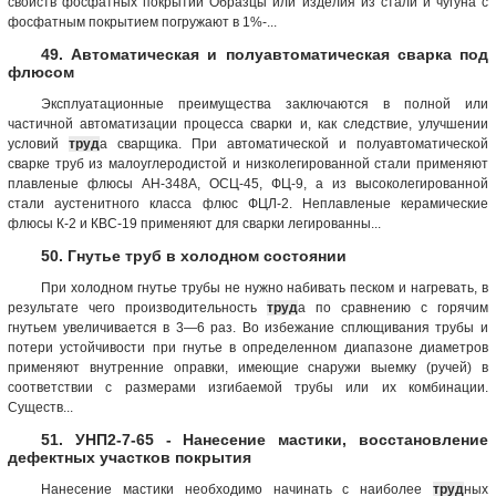
свойств фосфатных покрытий Образцы или изделия из стали и чугуна с
фосфатным покрытием погружают в 1%-...
49. Автоматическая и полуавтоматическая сварка под
флюсом
Эксплуатационные преимущества заключаются в полной или
частичной автоматизации процесса сварки и, как следствие, улучшении
условий
труд
а сварщика. При автоматической и полуавтоматической
сварке труб из малоуглеродистой и низколегированной стали применяют
плавленые флюсы АН-348А, ОСЦ-45, ФЦ-9, а из высоколегированной
стали аустенитного класса флюс ФЦЛ-2. Неплавленые керамические
флюсы К-2 и КВС-19 применяют для сварки легированны...
50. Гнутье труб в холодном состоянии
При холодном гнутье трубы не нужно набивать песком и нагревать, в
результате чего производительность
труд
а по сравнению с горячим
гнутьем увеличивается в 3—6 раз. Во избежание сплющивания трубы и
потери устойчивости при гнутье в определенном диапазоне диаметров
применяют внутренние оправки, имеющие снаружи выемку (ручей) в
соответствии с размерами изгибаемой трубы или их комбинации.
Существ...
51. УНП2-7-65 - Нанесение мастики, восстановление
дефектных участков покрытия
Нанесение мастики необходимо начинать с наиболее
труд
ных