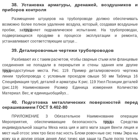
38. Установка арматуры, дренажей, воздушников и
приборов контроля
Размещение штуцеров на трубопроводе должно обеспечивать
возможно более полное удаление воздуха, который, создавая воздушные
пробки, за
труд
няет гидравлическое испытание. На трубопроводах,
подвергающихся продувке в процессе эксплуатации и ремонта,
устанавливают соответствующие штуце...
39. Деталировочные чертежи трубопроводов
Разбивают их с таким расчетом, чтобы сварные стыки или фланцевые
соединения не попадали в перекрытия и стены здания или другие
труд
нодоступные места. Рис. 119. Пример деталировочного чертежа
линии трубопровода с условным проходом свыше 50 мм Таблица 16
Спецификация труб, деталей и арматуры К рис. 119 Узел Позиции деталей
(рис.119) Наименование Размер Единица измерения Количество
Материал. Вес, кг единицыобщийуз...
40. Подготовка металлических поверхностей перед
окрашиванием ГОСТ 9.402-80
ПРИЛОЖЕНИЕ 3 Обязательное Наименование операции
Мероприятия, обеспечивающие безопасность
труд
а Средства
индивидуальной защиты Меха низа ция и авто мати зация Венти ляция и
мест ный отсос элек тро безо пас ность Блоки ровоч ные сис темы Экра ны
кожу ха и другие ограж дения Акус тичес кая защи та Пыле погло титель