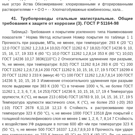
ные устро йства Обезжиривание: хлорированными и фторированными
растворителями + + О О + - - Хлопчатобумажные комбинезоны, хала...
41. Трубопроводы стальные магистральные. Общие
требования к защите от коррозии (3). ГОСТ Р 51164-98
Таблица2- Требования к покрытиям усиленного типа Наименование
показателя ' Норма Метод испытания Номер покрытия по таблице 1 1
Прочность при разрыве, МПа, не менее, при температуре: 293 К (20 °С)
12,0 ГОСТ 11262 1,2,3,8,14 10,02) ГОСТ 11262 6,7 18,02) ГОСТ 14236 9, 10,
15, 16, 17, 19 333 К (60 °С) 10,0 ГОСТ 11262 1,2,8,14 353 К (80 °С) 10,02)
ГОСТ 14236 10,17 383К(110°С) 2 Относительное удлинение при разрыве,
%, не менее, при температуре: 8,02) ГОСТ 11262 8,14 293 К (20 °С) 200
ГОСТ 11262 1,2,6,7,8,14 200 ГОСТ 11262 9, 10, 15, 16, 17, 19 5 ГОСТ 18299 4
20 ГОСТ 11262 3 233 К (минус 40 °С) 100 ГОСТ 11262 1,2,6,7,8,14 100 ГОСТ
14236 9, 10, 15, 16 3 Изменение относительного удлинения при разрыве
после выдержки при 383 К (100 °С) в течение 1000 ч, %, не более ГОСТ
11262 1, 2, 3, 6, 7, 8, 14 253) ГОСТ 14236 9, 10, 15, 16, 17, 19 4 Температура
хрупкости, К (°С), не выше 213 (-60)4) ГОСТ 16783 9, 10, 14, 15, 16, 17, 19 5
Температура хрупкости мастичного слоя, К (°С), не более 253 (-20) 263
(-10) ГОСТ 2678 6,11,18 12,13 6 Стойкость к растрескиванию при
температуре 323 К (50 °С), ч, не менее 1000 ГОСТ 13518 Для покрытий с
толщиной полиолефинового слоя не менее 1 мм: 1, 2, 6, 7, 8,14 7 Стойкость
к воздействию УФ радиации в потоке 600 кВт·ч/м при температуре 323 К
(50 °С), ч, не менее 500 ГОСТ 16337 1,2,6,7,8,9,10 8 Прочность при ударе
при температуре: от 233 К (минус 40 °С) до 313 К (40 °С), Дж, не менее