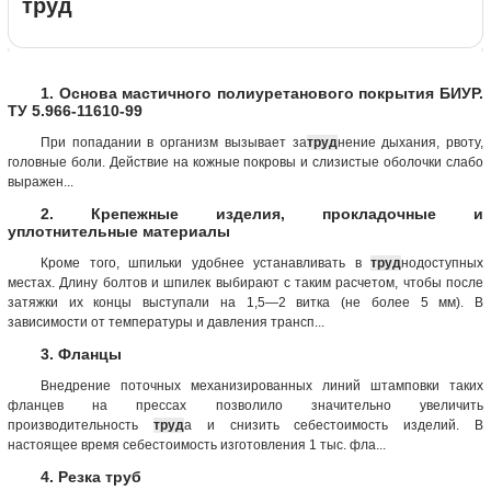
труд
1. Основа мастичного полиуретанового покрытия БИУР.
ТУ 5.966-11610-99
При попадании в организм вызывает за
труд
нение дыхания, рвоту,
головные боли. Действие на кожные покровы и слизистые оболочки слабо
выражен...
2. Крепежные изделия, прокладочные и
уплотнительные материалы
Кроме того, шпильки удобнее устанавливать в
труд
нодоступных
местах. Длину болтов и шпилек выбирают с таким расчетом, чтобы после
затяжки их концы выступали на 1,5—2 витка (не более 5 мм). В
зависимости от температуры и давления трансп...
3. Фланцы
Внедрение поточных механизированных линий штамповки таких
фланцев на прессах позволило значительно увеличить
производительность
труд
а и снизить себестоимость изделий. В
настоящее время себестоимость изготовления 1 тыс. фла...
4. Резка труб