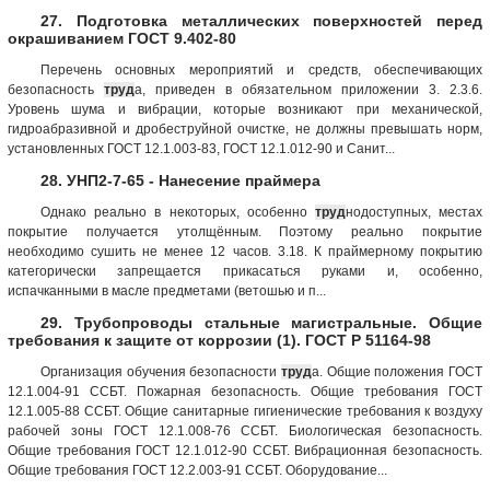
27. Подготовка металлических поверхностей перед
окрашиванием ГОСТ 9.402-80
Перечень основных мероприятий и средств, обеспечивающих
безопасность
труд
а, приведен в обязательном приложении 3. 2.3.6.
Уровень шума и вибрации, которые возникают при механической,
гидроабразивной и дробеструйной очистке, не должны превышать норм,
установленных ГОСТ 12.1.003-83, ГОСТ 12.1.012-90 и Санит...
28. УНП2-7-65 - Нанесение праймера
Однако реально в некоторых, особенно
труд
нодоступных, местах
покрытие получается утолщённым. Поэтому реально покрытие
необходимо сушить не менее 12 часов. 3.18. К праймерному покрытию
категорически запрещается прикасаться руками и, особенно,
испачканными в масле предметами (ветошью и п...
29. Трубопроводы стальные магистральные. Общие
требования к защите от коррозии (1). ГОСТ Р 51164-98
Организация обучения безопасности
труд
а. Общие положения ГОСТ
12.1.004-91 ССБТ. Пожарная безопасность. Общие требования ГОСТ
12.1.005-88 ССБТ. Общие санитарные гигиенические требования к воздуху
рабочей зоны ГОСТ 12.1.008-76 ССБТ. Биологическая безопасность.
Общие требования ГОСТ 12.1.012-90 ССБТ. Вибрационная безопасность.
Общие требования ГОСТ 12.2.003-91 ССБТ. Оборудование...