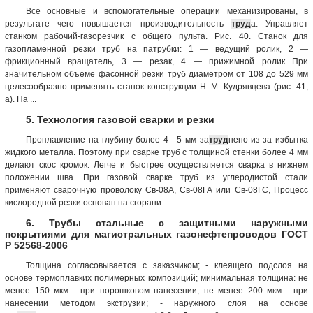
Все основные и вспомогательные операции механизированы, в
результате чего повышается производительность
труд
а. Управляет
станком рабочий-газорезчик с общего пульта. Рис. 40. Станок для
газопламенной резки труб на патрубки: 1 — ведущий ролик, 2 —
фрикционный вращатель, 3 — резак, 4 — прижимной ролик При
значительном объеме фасонной резки труб диаметром от 108 до 529 мм
целесообразно применять станок конструкции Н. М. Кудрявцева (рис. 41,
а). На ...
5. Технология газовой сварки и резки
Проплавление на глубину более 4—5 мм за
труд
нено из-за избытка
жидкого металла. Поэтому при сварке труб с толщиной стенки более 4 мм
делают скос кромок. Легче и быстрее осуществляется сварка в нижнем
положении шва. При газовой сварке труб из углеродистой стали
применяют сварочную проволоку Св-08А, Св-08ГА или Св-08ГС, Процесс
кислородной резки основан на сгорани...
6. Трубы стальные с защитными наружными
покрытиями для магистральных газонефтепроводов ГОСТ
Р 52568-2006
Толщина согласовывается с заказчиком; - клеящего подслоя на
основе термоплавких полимерных композиций; минимальная толщина: не
менее 150 мкм - при порошковом нанесении, не менее 200 мкм - при
нанесении методом экструзии; - наружного слоя на основе