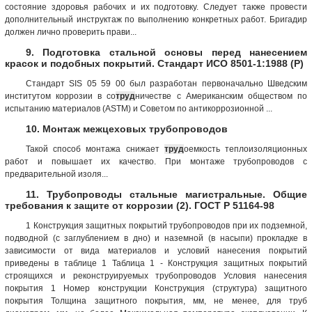
состояние здоровья рабочих и их подготовку. Следует также провести
дополнительный инструктаж по выполнению конкретных работ. Бригадир
должен лично проверить прави...
9. Подготовка стальной основы перед нанесением
красок и подобных покрытий. Стандарт ИСО 8501-1:1988 (Р)
Стандарт SIS 05 59 00 был разработан первоначально Шведским
институтом коррозии в со
труд
ничестве с Американским обществом по
испытанию материалов (ASTM) и Советом по антикоррозионной ...
10. Монтаж межцеховых трубопроводов
Такой способ монтажа снижает
труд
оемкость теплоизоляционных
работ и повышает их качество. При монтаже трубопроводов с
предварительной изоля...
11. Трубопроводы стальные магистральные. Общие
требования к защите от коррозии (2). ГОСТ Р 51164-98
1 Конструкция защитных покрытий трубопроводов при их подземной,
подводной (с заглублением в дно) и наземной (в насыпи) прокладке в
зависимости от вида материалов и условий нанесения покрытий
приведены в таблице 1 Таблица 1 - Конструкция защитных покрытий
строящихся и реконструируемых трубопроводов Условия нанесения
покрытия 1 Номер конструкции Конструкция (структура) защитного
покрытия Толщина защитного покрытия, мм, не менее, для труб