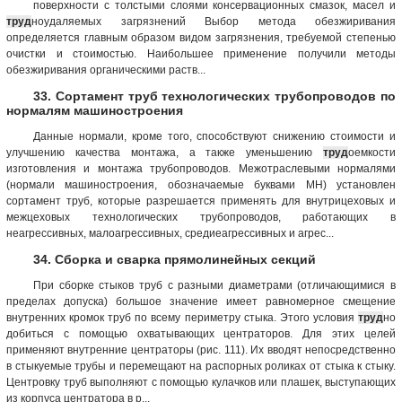
поверхности с толстыми слоями консервационных смазок, масел и
труд
ноудаляемых загрязнений Выбор метода обезжиривания
определяется главным образом видом загрязнения, требуемой степенью
очистки и стоимостью. Наибольшее применение получили методы
обезжиривания органическими раств...
33. Сортамент труб технологических трубопроводов по
нормалям машиностроения
Данные нормали, кроме того, способствуют снижению стоимости и
улучшению качества монтажа, а также уменьшению
труд
оемкости
изготовления и монтажа трубопроводов. Межотраслевыми нормалями
(нормали машиностроения, обозначаемые буквами МН) установлен
сортамент труб, которые разрешается применять для внутрицеховых и
межцеховых технологических трубопроводов, работающих в
неагрессивных, малоагрессивных, средиеагрессивных и агрес...
34. Сборка и сварка прямолинейных секций
При сборке стыков труб с разными диаметрами (отличающимися в
пределах допуска) большое значение имеет равномерное смещение
внутренних кромок труб по всему периметру стыка. Этого условия
труд
но
добиться с помощью охватывающих центраторов. Для этих целей
применяют внутренние центраторы (рис. 111). Их вводят непосредственно
в стыкуемые трубы и перемещают на распорных роликах от стыка к стыку.
Центровку труб выполняют с помощью кулачков или плашек, выступающих
из корпуса центратора в р...