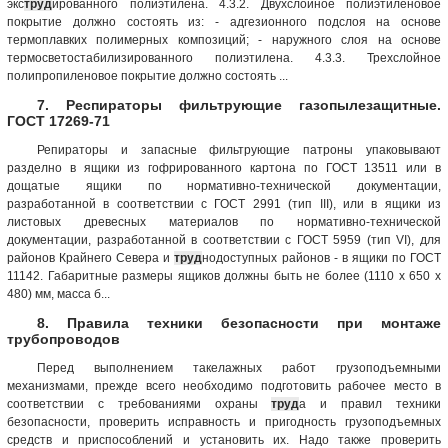
экс
труд
ированного полиэтилена. 4.3.2. Двухслойное полиэтиленовое
покрытие должно состоять из: - адгезионного подслоя на основе
термоплавких полимерных композиций; - наружного слоя на основе
термосветостабилизированного полиэтилена. 4.3.3. Трехслойное
полипропиленовое покрытие должно состоять ...
7. Респираторы фильтрующие газопылезащитные.
ГОСТ 17269-71
Репираторы и запасные фильтрующие патроны упаковывают
разделно в ящики из гофрированного картона по ГОСТ 13511 или в
дощатые ящики по нормативно-технической документации,
разработанной в соответствии с ГОСТ 2991 (тип III), или в ящики из
листовых древесных материалов по нормативно-технической
документации, разработанной в соответствии с ГОСТ 5959 (тип VI), для
районов Крайнего Севера и
труд
нодоступных районов - в ящики по ГОСТ
11142. Габаритные размеры ящиков должны быть не более (1110 х 650 x
480) мм, масса б...
8. Правила техники безопасности при монтаже
трубопроводов
Перед выполнением такелажных работ грузоподъемными
механизмами, прежде всего необходимо подготовить рабочее место в
соответствии с требованиями охраны
труд
а и правил техники
безопасности, проверить исправность и пригодность грузоподъемных
средств и приспособлений и установить их. Надо также проверить