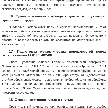
с правилами техники безопасности и охраны
труд
а; проведен инструктаж
рабочих. Технология собственно монтажа стальных трубопроводов
включает следующие операции: раз...
16. Сдача и приемка трубопроводов в эксплуатацию,
организация труда
Внедрение комплексных норм облегчает нормирование и учет
монтажных работ, а также содействует повышению производительности
труд
а и заработной платы рабочих, так как позволяет более четко и
правильно распределять работы на сравнительно длительный срок. 1.
Расскажите о пор...
17. Подготовка металлических поверхностей перед
окрашиванием ГОСТ 9.402-80
Способ удаления окислов Степень окисленности поверхности
Пример применения А Б В Г Степень очистки от окислов Травление 1 2 1 1
Обработка изделий любой формы. Удаление окислов из
труд
нодоступных
мест (карманов, отверстий, пазов и т.п.) Дробеструйная, дробеметная,
струйно-абразивная, жидкостно-абразивная, вибро-абразивная обработка
1 2 1 1 Обработка изделий простой формы, преимущественно с толщиной
стенок более 3 мм Механизированная очистка (вращающиеся щетки,
пневматические молот...
18. Отводы крутоизогнутые и гнутые
Сравнительный технико-экономический анализ различных способов