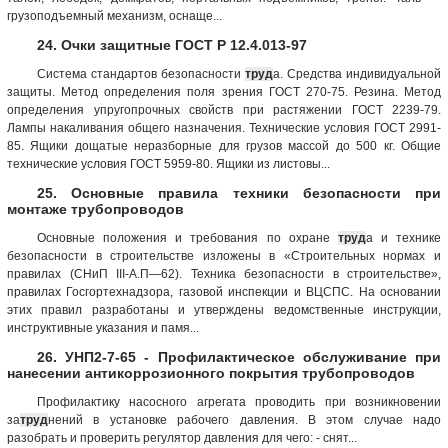
грузоподъемный механизм, оснаще...
24. Очки защитные ГОСТ Р 12.4.013-97
Система стандартов безопасности
труд
а. Средства индивидуальной
защиты. Метод определения поля зрения ГОСТ 270-75. Резина. Метод
определения упругопрочных свойств при растяжении ГОСТ 2239-79.
Лампы накаливания общего назначения. Технические условия ГОСТ 2991-
85. Ящики дощатые неразборные для грузов массой до 500 кг. Общие
технические условия ГОСТ 5959-80. Ящики из листовы...
25. Основные правила техники безопасности при
монтаже трубопроводов
Основные положения и требования по охране
труд
а и технике
безопасности в строительстве изложены в «Строительных нормах и
правилах (СНиП III-А.П—62). Техника безопасности в строительстве»,
правилах Госгортехнадзора, газовой инспекции и ВЦСПС. На основании
этих правил разработаны и утверждены ведомственные инструкции,
инструктивные указания и памя...
26. УНП2-7-65 - Профилактическое обслуживание при
нанесении антикоррозионного покрытия трубопроводов
Профилактику насосного агрегата проводить при возникновении
за
труд
нений в установке рабочего давления. В этом случае надо
разобрать и проверить регулятор давления для чего: - снят...