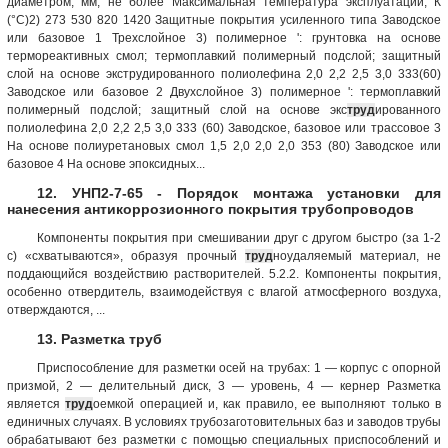
диаметром, мм, не более Максимальная температура эксплуатации, К
(°С)2) 273 530 820 1420 Защитные покрытия усиленного типа Заводское
или базовое 1 Трехслойное 3) полимерное ': грунтовка на основе
термореактивных смол; термоплавкий полимерный подслой; защитный
слой на основе экструдированного полиолефина 2,0 2,2 2,5 3,0 333(60)
Заводское или базовое 2 Двухслойное 3) полимерное ': термоплавкий
полимерный подслой; защитный слой на основе экс
труд
ированного
полиолефина 2,0 2,2 2,5 3,0 333 (60) Заводское, базовое или трассовое 3
На основе полиуретановых смол 1,5 2,0 2,0 2,0 353 (80) Заводское или
базовое 4 На основе эпоксидных...
12. УНП2-7-65 - Порядок монтажа установки для
нанесения антикоррозионного покрытия трубопроводов
Компоненты покрытия при смешивании друг с другом быстро (за 1-2
с) «схватываются», образуя прочный
труд
ноудаляемый материал, не
поддающийся воздействию растворителей. 5.2.2. Компоненты покрытия,
особенно отвердитель, взаимодействуя с влагой атмосферного воздуха,
отверждаются, ...
13. Разметка труб
Приспособление для разметки осей на трубах: 1 — корпус с опорной
призмой, 2 — делительный диск, 3 — уровень, 4 — кернер Разметка
является
труд
оемкой операцией и, как правило, ее выполняют только в
единичных случаях. В условиях трубозаготовительных баз и заводов трубы
обрабатывают без разметки с помощью специальных приспособлений и