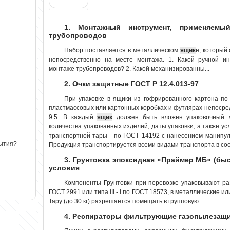
1. Монтажный инструмент, применяемы
трубопроводов
Набор поставляется в металлическом
ящик
е, который
непосредственно на месте монтажа. 1. Какой ручной и
монтаже трубопроводов? 2. Какой механизированны...
2. Очки защитные ГОСТ Р 12.4.013-97
При упаковке в ящики из гофрированного картона по
пластмассовых или картонных коробках и футлярах непосред
9.5. В каждый
ящик
должен быть вложен упаковочный л
количества упакованных изделий, даты упаковки, а также ус
транспортной тары - по ГОСТ 14192 с нанесением манипуля
рытия?
Продукция транспортируется всеми видами транспорта в соот
3. Грунтовка эпоксидная «Праймер МБ» (бы
условия
Компоненты Грунтовки при перевозке упаковывают р
ГОСТ 2991 или типа III - I по ГОСТ 18573, в металлические 
Тару (до 30 кг) разрешается помещать в групповую...
4. Респираторы фильтрующие газопылезащи