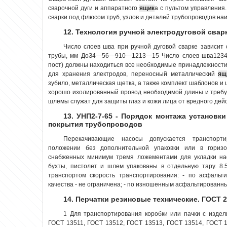
сварочной дуги и аппаратного
ящик
а с пультом управления
сварки под флюсом труб, узлов и деталей трубопроводов на
12. Технология ручной электродуговой свар
Число слоев шва при ручной дуговой сварке зависит
трубы, мм ДоЗ4—56—910—1213—15 Число слоев шва12345
пост) должны находиться все необходимые принадлежности
для хранения электродов, переносный металлический
ящ
зубило, металлическая щетка, а также комплект шаблонов и 
хорошо изолированный провод необходимой длины и требуе
шлемы служат для защиты глаз и кожи лица от вредного дейст
13. УНП2-7-65 - Порядок монтажа установк
покрытия трубопроводов
Перекачивающие насосы допускается транспорти
положении без дополнительной упаковки или в гори
снабженных минимум тремя ложементами для укладки нас
бухты, пистолет и шлем упакованы в отдельную тару. 8
транспортом скорость транспортирования: - по асфальт
качества - не ограничена; - по изношенным асфальтированным
14. Перчатки резиновые технические. ГОСТ 2
1 Для транспортирования коробки или пачки с изде
ГОСТ 13511, ГОСТ 13512, ГОСТ 13513, ГОСТ 13514, ГОСТ 