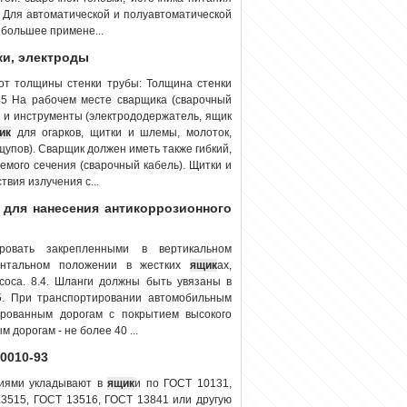
. Для автоматической и полуавтоматической
ибольшее примене...
ки, электроды
 от толщины стенки трубы: Толщина стенки
 На рабочем месте сварщика (сварочный
 и инструменты (электрододержатель, ящик
ик
для огарков, щитки и шлемы, молоток,
щупов). Сварщик должен иметь также гибкий,
мого сечения (сварочный кабель). Щитки и
вия излучения с...
и для нанесения антикоррозионного
ровать закрепленными в вертикальном
зонтальном положении в жестких
ящик
ах,
оса. 8.4. Шланги должны быть увязаны в
.5. При транспортировании автомобильным
ированным дорогам с покрытием высокого
 дорогам - не более 40 ...
0010-93
лиями укладывают в
ящик
и по ГОСТ 10131,
13515, ГОСТ 13516, ГОСТ 13841 или другую