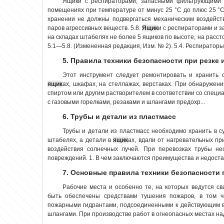
Ящики с респираторами, запасными фильтрующими 
помещениях при температуре от минус 25 °С до плюс 25 °С
хранении не должны подвергаться механическим воздейст
паров агрессивных веществ. 5.8.
Ящик
и с респираторами и 
на складах штабелях не более 5 ящиков по высоте, на расст
5.1—5.8. (Измененная редакция, Изм. № 2). 5.4. Респираторы 
5. Правила техники безопасности при резке
Этот инструмент следует ремонтировать и хранить о
ящик
ах, шкафах, на стеллажах, верстаках. При обнаружен
спиртом или другим растворителем в соответствии со спец
с газовыми горелками, резаками и шлангами предохр...
6. Трубы и детали из пластмасс
Трубы и детали из пластмасс необходимо хранить в с
штабелях, а детали в
ящик
ах, вдали от нагревательных пр
воздействия солнечных лучей. При перевозках трубы не
повреждений. 1. В чем заключаются преимущества и недоста
7. Основные правила техники безопасности
Рабочие места и особенно те, на которых ведутся с
быть обеспечены средствами тушения пожаров, в том 
пожарными гидрантами, подсоединенными к действующим в
шлангами. При производстве работ в огнеопасных местах над