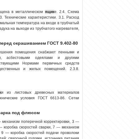
мещена в металлическом
ящик
е. 2.4. Схема
. Технические характеристики. 3.1. Расход
нимальная температура на входе в трубчатый
здуха на выходе из трубчатого нагревателя,
перед окрашиванием ГОСТ 9.402-80
отушения помещения снабжают пенными и
, асбестовыми одеялами и другими
ствующими Нормами первичных средств
щественных и жилых помещений. 2.3.8.
к
и из листовых древесных материалов
хнические условия ГОСТ 6613-86. Сетки
сварка под флюсом
— механизм поперечной корректировки, 3 —
— коробка скоростей сварки, 7 — механизм
, 9 — коробка скоростей подачи проволоки
ей: сварочной головки, источника питания