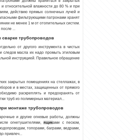
патронами должны храниться в закрытых
 и относительной влажности до 80 % и при
виям, действию прямых со­лнечных лучей и
запасными фильтрующими патронами хранят
оянии не менее 1 м от отопительных систем.
после ...
 и сварке трубопроводов
тдельно от другого инструмента в чистых
ии следов масла их надо промыть этиловым
иальной инструкцией. Правильное обращение
ухих закрытых помещениях на стеллажах, в
иборов и в местах, защищенных от прямого
обходимо раскреплять и предохранять от
тки труб из полимерных материал...
 при монтаже трубопроводов
варочные и другие огневые работы, должны
числе огнетушителями,
ящик
ами с песком,
одопроводам, топорами, баграми, ведрами,
о привлеч...