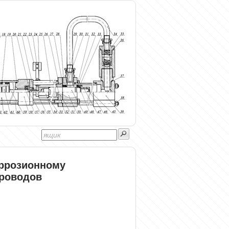
оррозионному
роводов