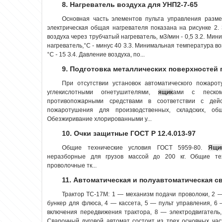
8. Нагреватель воздуха для УНП2-7-65
Основная часть элементов пульта управления раз
электрическая общая нагревателя показана на рисунке 2. 3
воздуха через трубчатый нагреватель, м3/мин - 0,5 3.2. Ми
нагреватель,°С - минус 40 3.3. Минимальная температура во
°С - 15 З.4. Давление воздуха, по...
9. Подготовка металлических поверхностей 
При отсутствии установок автоматического пожар
углекислотными огнетушителями,
ящик
ами с песком
противопожарными средствами в соответствии с дей
пожаротушения для производственных, складских, об
Обезжиривание хлорированными у...
10. Очки защитные ГОСТ Р 12.4.013-97
Общие технические условия ГОСТ 5959-80.
Ящи
неразборные для грузов массой до 200 кг. Общие те
проволочные тк...
11. Автоматическая и полуавтоматическая 
Трактор ТС-17М: 1 — механизм подачи проволоки, 2 
бункер для флюса, 4 — кассета, 5 — пульт управления, 6 
включения передвижения трактора, 8 — электродвигатель
Сварочный дуговой автомат состоит из трех основных част