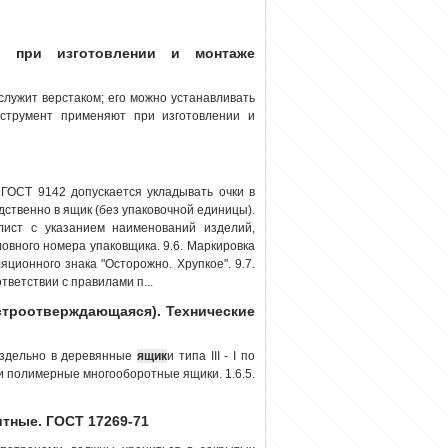
й при изготовлении и монтаже
 служит верстаком; его можно устанавливать
нструмент применяют при изготовлении и
 ГОСТ 9142 допускается укладывать очки в
ственно в ящик (без упаковочной единицы).
ист с указанием наименований изделий,
ловного номера упаковщика. 9.6. Маркировка
ционного знака "Осторожно. Хрупкое". 9.7.
ветствии с правилами п...
строотверждающаяся). Технические
аздельно в деревянные
ящик
и типа III - I по
или полимерные многооборотные ящики. 1.6.5.
тные. ГОСТ 17269-71