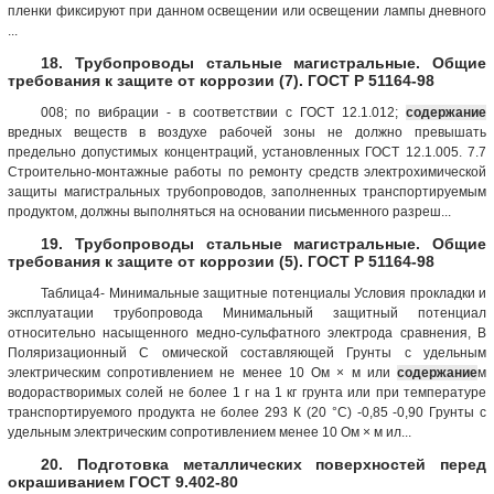
пленки фиксируют при данном освещении или освещении лампы дневного
...
18. Трубопроводы стальные магистральные. Общие
требования к защите от коррозии (7). ГОСТ Р 51164-98
008; по вибрации - в соответствии с ГОСТ 12.1.012;
содержание
вредных веществ в воздухе рабочей зоны не должно превышать
предельно допустимых концентраций, установленных ГОСТ 12.1.005. 7.7
Строительно-монтажные работы по ремонту средств электрохимической
защиты магистральных трубопроводов, заполненных транспортируемым
продуктом, должны выполняться на основании письменного разреш...
19. Трубопроводы стальные магистральные. Общие
требования к защите от коррозии (5). ГОСТ Р 51164-98
Таблица4- Минимальные защитные потенциалы Условия прокладки и
эксплуатации трубопровода Минимальный защитный потенциал
относительно насыщенного медно-сульфатного электрода сравнения, В
Поляризационный С омической составляющей Грунты с удельным
электрическим сопротивлением не менее 10 Ом × м или
содержание
м
водорастворимых солей не более 1 г на 1 кг грунта или при температуре
транспортируемого продукта не более 293 К (20 °С) -0,85 -0,90 Грунты с
удельным электрическим сопротивлением менее 10 Ом × м ил...
20. Подготовка металлических поверхностей перед
окрашиванием ГОСТ 9.402-80