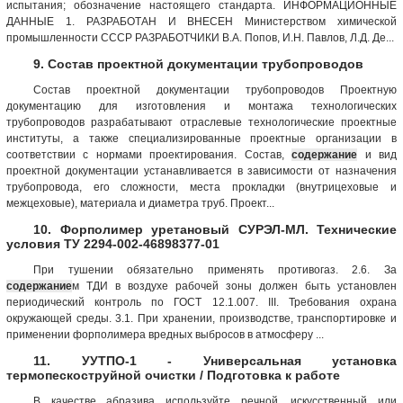
испытания; обозначение настоящего стандарта. ИНФОРМАЦИОННЫЕ
ДАННЫЕ 1. РАЗРАБОТАН И ВНЕСЕН Министерством химической
промышленности СССР РАЗРАБОТЧИКИ В.А. Попов, И.Н. Павлов, Л.Д. Де...
9. Состав проектной документации трубопроводов
Состав проектной документации трубопроводов Проектную
документацию для изготовления и монтажа технологических
трубопроводов разрабатывают отраслевые технологические проектные
институты, а также специализированные проектные организации в
соответствии с нормами проектирования. Состав,
содержание
и вид
проектной документации устанавливается в зависимости от назначения
трубопровода, его сложности, места прокладки (внутрицеховые и
межцеховые), материала и диаметра труб. Проект...
10. Форполимер уретановый СУРЭЛ-МЛ. Технические
условия ТУ 2294-002-46898377-01
При тушении обязательно применять противогаз. 2.6. За
содержание
м ТДИ в воздухе рабочей зоны должен быть установлен
периодический контроль по ГОСТ 12.1.007. III. Требования охрана
окружающей среды. 3.1. При хранении, производстве, транспортировке и
применении форполимера вредных выбросов в атмосферу ...
11. УУТПО-1 - Универсальная установка
термопескоструйной очистки / Подготовка к работе
В качестве абразива используйте речной, искусственный или