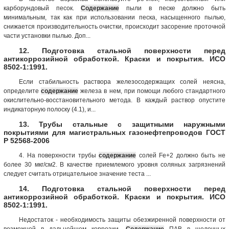
карборундовый песок.
Содержание
пыли в песке должно быть
минимальным, так как при использовании песка, насыщенного пылью,
снижается производительность очистки, происходит засорение проточной
части установки пылью. Доп...
12. Подготовка стальной поверхности перед
антикоррозийной обработкой. Краски и покрытия. ИСО
8502-1:1991.
Если стабильность раствора железосодержащих солей неясна,
определите
содержание
железа в нем, при помощи любого стандартного
окислительно-восстановительного метода. В каждый раствор опустите
индикаторную полоску (4.1), и...
13. Трубы стальные с защитными наружными
покрытиями для магистральных газонефтепроводов ГОСТ
Р 52568-2006
4. На поверхности трубы
содержание
солей Fe+2 должно быть не
более 30 мкг/см2. В качестве приемлемого уровня соляных загрязнений
следует считать отрицательное значение теста ...
14. Подготовка стальной поверхности перед
антикоррозийной обработкой. Краски и покрытия. ИСО
8502-1:1991.
Недостаток - необходимость защиты обезжиренной поверхности от
возможной в дальнейшем коррозии.
Содержание
ПАВ в щелочных