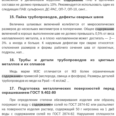
составах не должно превышать 10%. Рекомендуется использовать один из
следующих ПАВ: сульфонол, ДС-РАС, ОП-7, ОП-10, синт...
15. Пайка трубопроводов, дефекты сварных швов
Величина шлаковых включений колеблется от микроскопических
размеров до нескольких миллиметров в поперечнике. Общее
содержание
включений в хорошо выполненном шве не должно превышать 0,5% от веса
наплавленного металла, а в плохо наплавленном может достигать — 2—
3%. а иногда и больше. К наружным дефектам при сварке относятся:
отклонения размеров и формы рабочего сечения шва от проектных,
подрезы, нап...
16. Трубы и детали трубопроводов из цветных
металлов и их сплавов
Медь марки МЗС отличается от МЗ более ограниченным
содержание
м примесей (кислорода, свинца и фосфора). Размеры деталей
трубопроводов из меди на Рраб —6 кгс/см2 ...
17. Подготовка металлических поверхностей перед
окрашиванием ГОСТ 9.402-80
При определении степени обезжиривания изделия или образец
погружают в воду с
содержание
м солей по ГОСТ 2874-82 или распыляют
на поверхности изделия раствор, содержащий 50 г нигрозина на 1 дм3
воды с содержанием солей по ГОСТ 2874-82. Нарушение сплошности