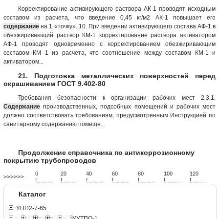
Корректирование активирующего раствора АК-1 проводят исходным
составом из расчета, что введение 0,45 кг/м2 АК-1 повышает его
содержание
на 1 «точку». 10. При введении активирующего состава АФ-1 в
обезжиривающий раствор КМ-1 корректирование раствора активатором
АФ-1 проводят одновременно с корректированием обезжиривающим
составом КМ 1 из расчета, что соотношение между составом КМ-1 и
активатором...
21. Подготовка металлических поверхностей перед
окрашиванием ГОСТ 9.402-80
Требования безопасности к организации рабочих мест 2.3.1.
Содержание
производственных, подсобных помещений и рабочих мест
должно соответствовать требованиям, предусмотренным Инструкцией по
санитарному содержанию помеще...
Продолжение справочника по антикоррозионному
покрытию трубопроводов
0
20
40
60
80
100
120
>>>>>>
!
.
.
.
.
.
.
.
.
.
.
.
.
.
.
.
.
.
.
.
!
.
.
.
.
.
.
.
.
.
.
.
.
.
.
.
.
.
.
.
!
.
.
.
.
.
.
.
.
.
.
.
.
.
.
.
.
.
.
.
!
.
.
.
.
.
.
.
.
.
.
.
.
.
.
.
.
.
.
.
!
.
.
.
.
.
.
.
.
.
.
.
.
.
.
.
.
.
.
.
!
.
.
.
.
.
.
.
.
.
.
.
.
.
.
.
.
.
.
.
!
.
.
.
.
.
.
.
.
.
.
.
.
.
.
.
.
.
.
.
Каталог
УНП2-7-65
УУТПО-1