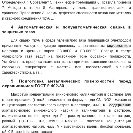
Определения 4 Сортамент 5 Технические требования 6 Правила приемки
7 Методы контроля 8 Маркировка, упаковка, транспортирование и
хранение Приложение А Нормы дефектов сплошности основного металла
и сварного соединения труб ...
4. Автоматическая и полуавтоматическая сварка в
защитных газах
Для сварки труб в среде углекислого газа плавящимся электродом
применяют малоуглеродистую проволоку с повышенным
содержание
м
марганца и кремния марок СВ-08ГС и СВ-08Г2С. Сварку в среде
углекислого газа ведут на постоянном токе обратной полярности.
Устойчивость процесса возможна только при использовании специальных
сварочных генераторов с жесткой или возрастающей внешней
характеристикой, а та...
5. Подготовка металлических поверхностей перед
окрашиванием ГОСТ 9.402-80
Массовую концентрацию виннокислого калия-натрия в растворе для
корректирования () кг/м3, вычисляют по формуле: где СNaNO2 - массовая
концентрация азотистокислого натрия в растворе, кг/м3; К -
содержание
азотистокислого виннокислого натрия и калия-натрия в растворе,
вычисляемого по формуле: где Р - расход виннокислого калия-натрия,
равный (1,0-1,2) 10-3, кг/м2; СNaNO2 - массовая концентрация
азотистокислого натрия, кг/м3; V - вместимость ванны, фосфатирования,
м3; 0,5 - коэффициент, характе...