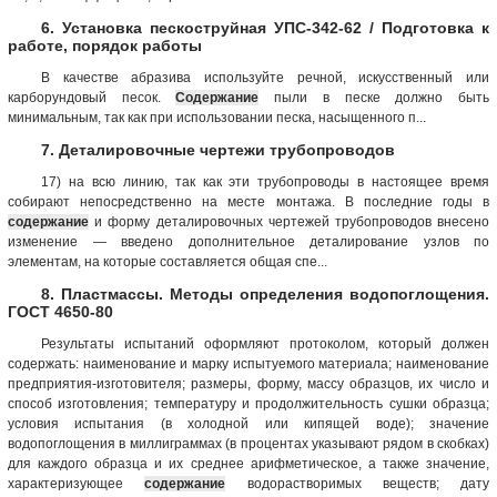
6. Установка пескоструйная УПС-342-62 / Подготовка к
работе, порядок работы
В качестве абразива используйте речной, искусственный или
карборундовый песок.
Содержание
пыли в песке должно быть
минимальным, так как при использовании песка, насыщенного п...
7. Деталировочные чертежи трубопроводов
17) на всю линию, так как эти трубопроводы в настоящее время
собирают непосредственно на месте монтажа. В последние годы в
содержание
и форму деталировочных чертежей трубопроводов внесено
изменение — введено дополнительное деталирование узлов по
элементам, на которые составляется общая спе...
8. Пластмассы. Методы определения водопоглощения.
ГОСТ 4650-80
Результаты испытаний оформляют протоколом, который должен
содержать: наименование и марку испытуемого материала; наименование
предприятия-изготовителя; размеры, форму, массу образцов, их число и
способ изготовления; температуру и продолжительность сушки образца;
условия испытания (в холодной или кипящей воде); значение
водопоглощения в миллиграммах (в процентах указывают рядом в скобках)
для каждого образца и их среднее арифметическое, а также значение,
характеризующее
содержание
водорастворимых веществ; дату