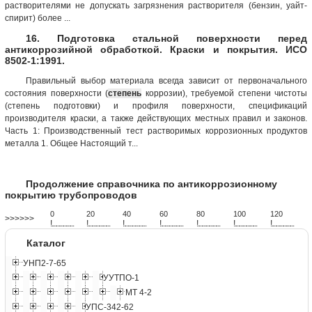
растворителями не допускать загрязнения растворителя (бензин, уайт-
спирит) более ...
16. Подготовка стальной поверхности перед
антикоррозийной обработкой. Краски и покрытия. ИСО
8502-1:1991.
Правильный выбор материала всегда зависит от первоначального
состояния поверхности (
степень
коррозии), требуемой степени чистоты
(степень подготовки) и профиля поверхности, спецификаций
производителя краски, а также действующих местных правил и законов.
Часть 1: Производственный тест растворимых коррозионных продуктов
металла 1. Общее Настоящий т...
Продолжение справочника по антикоррозионному
покрытию трубопроводов
0
20
40
60
80
100
120
>>>>>>
!
.
.
.
.
.
.
.
.
.
.
.
.
.
.
.
.
.
.
.
!
.
.
.
.
.
.
.
.
.
.
.
.
.
.
.
.
.
.
.
!
.
.
.
.
.
.
.
.
.
.
.
.
.
.
.
.
.
.
.
!
.
.
.
.
.
.
.
.
.
.
.
.
.
.
.
.
.
.
.
!
.
.
.
.
.
.
.
.
.
.
.
.
.
.
.
.
.
.
.
!
.
.
.
.
.
.
.
.
.
.
.
.
.
.
.
.
.
.
.
!
.
.
.
.
.
.
.
.
.
.
.
.
.
.
.
.
.
.
.
Каталог
УНП2-7-65
УУТПО-1
МТ 4-2
УПС-342-62