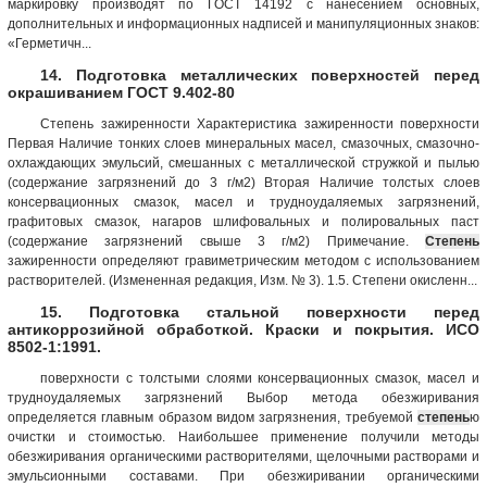
маркировку производят по ГОСТ 14192 с нанесением основных,
дополнительных и информационных надписей и манипуляционных знаков:
«Герметичн...
14. Подготовка металлических поверхностей перед
окрашиванием ГОСТ 9.402-80
Степень зажиренности Характеристика зажиренности поверхности
Первая Наличие тонких слоев минеральных масел, смазочных, смазочно-
охлаждающих эмульсий, смешанных с металлической стружкой и пылью
(содержание загрязнений до 3 г/м2) Вторая Наличие толстых слоев
консервационных смазок, масел и трудноудаляемых загрязнений,
графитовых смазок, нагаров шлифовальных и полировальных паст
(содержание загрязнений свыше 3 г/м2) Примечание.
Степень
зажиренности определяют гравиметрическим методом с использованием
растворителей. (Измененная редакция, Изм. № 3). 1.5. Степени окисленн...
15. Подготовка стальной поверхности перед
антикоррозийной обработкой. Краски и покрытия. ИСО
8502-1:1991.
поверхности с толстыми слоями консервационных смазок, масел и
трудноудаляемых загрязнений Выбор метода обезжиривания
определяется главным образом видом загрязнения, требуемой
степень
ю
очистки и стоимостью. Наибольшее применение получили методы
обезжиривания органическими растворителями, щелочными растворами и
эмульсионными составами. При обезжиривании органическими