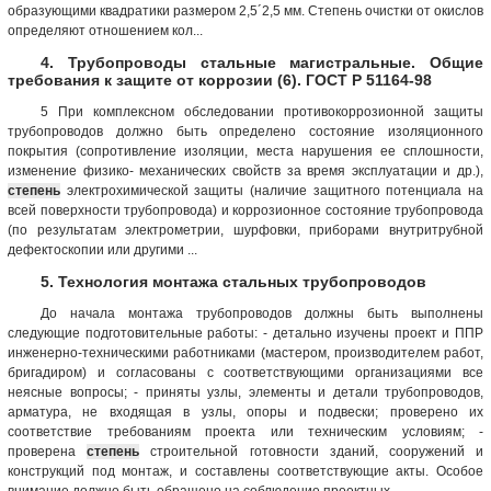
образующими квадратики размером 2,5´2,5 мм. Степень очистки от окислов
определяют отношением кол...
4. Трубопроводы стальные магистральные. Общие
требования к защите от коррозии (6). ГОСТ Р 51164-98
5 При комплексном обследовании противокоррозионной защиты
трубопроводов должно быть определено состояние изоляционного
покрытия (сопротивление изоляции, места нарушения ее сплошности,
изменение физико- механических свойств за время эксплуатации и др.),
степень
электрохимической защиты (наличие защитного потенциала на
всей поверхности трубопровода) и коррозионное состояние трубопровода
(по результатам электрометрии, шурфовки, приборами внутритрубной
дефектоскопии или другими ...
5. Технология монтажа стальных трубопроводов
До начала монтажа трубопроводов должны быть выполнены
следующие подготовительные работы: - детально изучены проект и ППР
инженерно-техническими работниками (мастером, производителем работ,
бригадиром) и согласованы с соответствующими организациями все
неясные вопросы; - приняты узлы, элементы и детали трубопроводов,
арматура, не входящая в узлы, опоры и подвески; проверено их
соответствие требованиям проекта или техническим условиям; -
проверена
степень
строительной готовности зданий, сооружений и
конструкций под монтаж, и составлены соответствующие акты. Особое
внимание должно быть обращено на соблюдение проектных ...