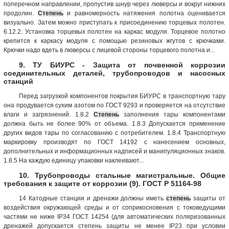
поперечном направлении, пропустив шнур через люверсы и вокруг нижних
продолин.
Степень
и равномерность натяжения полотна оценивается
визуально. Затем можно приступать к присоединению торцевых полотен.
6.12.2. Установка торцевых полотен на каркас модуля. Торцевое полотно
крепится к каркасу модуля с помощью резиновых жгутов с крючками.
Крючки надо вдеть в люверсы с лицевой стороны торцевого полотна и...
9. ТУ БИУРС - Защита от почвенной коррозии
соединительных деталей, трубопроводов и насосных
станций
Перед загрузкой компонентов покрытия БИУРС в транспортную тару
она продувается сухим азотом по ГОСТ 9293 и проверяется на отсутствие
влаги и загрязнений. 1.8.2
Степень
заполнения тары компонентами
должна быть не более 90% от объема. 1.8.3 Допускается применение
других видов тары по согласованию с потребителем. 1.8.4 Транспортную
маркировку производят по ГОСТ 14192 с нанесением основных,
дополнительных и информационных надписей и манипуляционных знаков.
1.8.5 На каждую единицу упаковки наклеивают...
10. Трубопроводы стальные магистральные. Общие
требования к защите от коррозии (9). ГОСТ Р 51164-98
14 Катодные станции и дренажи должны иметь
степень
защиты от
воздействия окружающей среды и от соприкосновения с токоведущими
частями не ниже IР34 ГОСТ 14254 (для автоматических поляризованных
дренажей допускается степень защиты не менее IР23 при условии