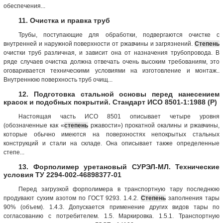
обеспечения...
11. Очистка и правка труб
Трубы, поступающие для обработки, подвергаются очистке с
внутренней и наружной поверхности от ржавчины и загрязнений.
Степень
очистки труб различная, и зависит она от назначения трубопровода. В
ряде случаев очистка должна отвечать очень высоким требованиям, это
оговаривается техническими условиями на изготовление и монтаж..
Внутреннюю поверхность труб очищ...
12. Подготовка стальной основы перед нанесением
красок и подобных покрытий. Стандарт ИСО 8501-1:1988 (Р)
Настоящая часть ИСО 8501 описывает четыре уровня
(обозначенные как «
степень
ржавости») прокатной окалины и ржавчины,
которые обычно имеются на поверхностях непокрытых стальных
конструкций и стали на складе. Она описывает также определенные
степе...
13. Форполимер уретановый СУРЭЛ-МЛ. Технические
условия ТУ 2294-002-46898377-01
Перед загрузкой форполимера в транспортную тару последнюю
продувают сухим азотом по ГОСТ 9293. 1.4.2.
Степень
заполнения тары
90% (объем). 1.4.3. Допускается применение других видов тары по
согласованию с потребителем. 1.5. Маркировка. 1.5.1. Транспортную