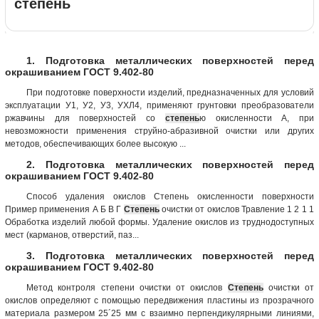
степень
1. Подготовка металлических поверхностей перед
окрашиванием ГОСТ 9.402-80
При подготовке поверхности изделий, предназначенных для условий
эксплуатации У1, У2, У3, УХЛ4, применяют грунтовки преобразователи
ржавчины для поверхностей со
степень
ю окисленности А, при
невозможности применения струйно-абразивной очистки или других
методов, обеспечивающих более высокую ...
2. Подготовка металлических поверхностей перед
окрашиванием ГОСТ 9.402-80
Способ удаления окислов Степень окисленности поверхности
Пример применения А Б В Г
Степень
очистки от окислов Травление 1 2 1 1
Обработка изделий любой формы. Удаление окислов из труднодоступных
мест (карманов, отверстий, паз...
3. Подготовка металлических поверхностей перед
окрашиванием ГОСТ 9.402-80
Метод контроля степени очистки от окислов
Степень
очистки от
окислов определяют с помощью передвижения пластины из прозрачного
материала размером 25´25 мм с взаимно перпендикулярными линиями,