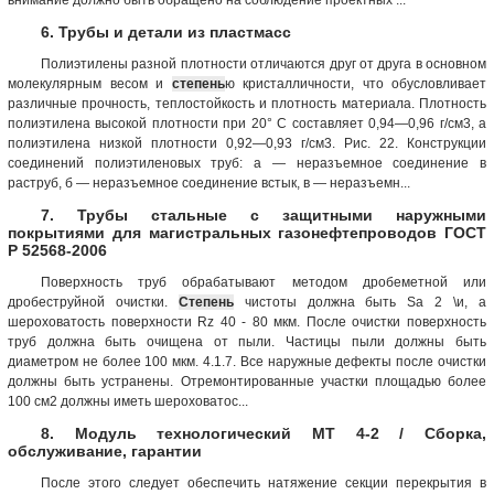
6. Трубы и детали из пластмасс
Полиэтилены разной плотности отличаются друг от друга в основном
молекулярным весом и
степень
ю кристалличности, что обусловливает
различные прочность, теплостойкость и плотность материала. Плотность
полиэтилена высокой плотности при 20° С составляет 0,94—0,96 г/см3, а
полиэтилена низкой плотности 0,92—0,93 г/см3. Рис. 22. Конструкции
соединений полиэтиленовых труб: а — неразъемное соединение в
раструб, б — неразъемное соединение встык, в — неразъемн...
7. Трубы стальные с защитными наружными
покрытиями для магистральных газонефтепроводов ГОСТ
Р 52568-2006
Поверхность труб обрабатывают методом дробеметной или
дробеструйной очистки.
Степень
чистоты должна быть Sa 2 \и, а
шероховатость поверхности Rz 40 - 80 мкм. После очистки поверхность
труб должна быть очищена от пыли. Частицы пыли должны быть
диаметром не более 100 мкм. 4.1.7. Все наружные дефекты после очистки
должны быть устранены. Отремонтированные участки площадью более
100 см2 должны иметь шероховатос...
8. Модуль технологический МТ 4-2 / Сборка,
обслуживание, гарантии
После этого следует обеспечить натяжение секции перекрытия в