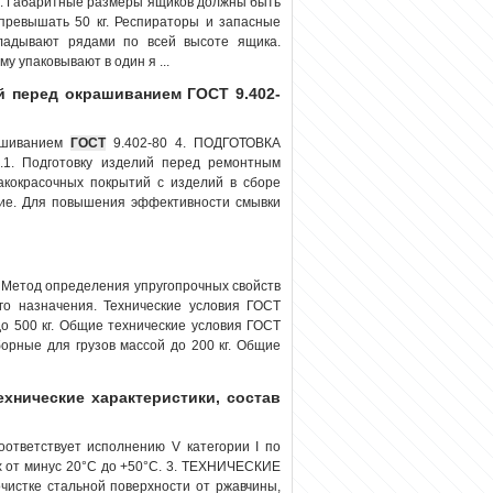
. Габаритные размеры ящиков должны быть
 превышать 50 кг. Респираторы и запасные
ладывают рядами по всей высоте ящика.
 упаковывают в один я ...
й перед окрашиванием ГОСТ 9.402-
рашиванием
ГОСТ
9.402-80 4. ПОДГОТОВКА
Подготовку изделий перед ремонтным
лакокрасочных покрытий с изделий в сборе
гие. Для повышения эффективности смывки
. Метод определения упругопрочных свойств
о назначения. Технические условия ГОСТ
о 500 кг. Общие технические условия ГОСТ
орные для грузов массой до 200 кг. Общие
Технические характеристики, состав
оответствует исполнению V категории I по
х от минус 20°С до +50°С. 3. ТЕХНИЧЕСКИЕ
чистке стальной поверхности от ржавчины,