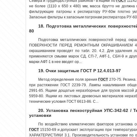
Севера и труднодоступных районов - в ящики по
ГОСТ
11142
не более (1110 х 650 x 480) мм, масса брутто не должна
фильтрующие патроны к респиратору РУ-60м плотно ук
Запасные фильтры к запасным патронам респиратора РУ-60му
18. Подготовка металлических поверхносте
80
Подготовка металлических поверхностей перед ок
ПОВЕРХНОСТИ ПЕРЕД РЕМОНТНЫМ ОКРАШИВАНИЕМ 4.1. 
окрашиванием проводят по табл. 20. 4.2. Для удаления 
применяются смывки марок СД, СП-7, АФТ-1, СБН-9 и дру
марки АФТ-1 в нее вводят ор...
19. Очки защитные ГОСТ Р 12.4.013-97
Метод определения поля зрения
ГОСТ
270-75. Резина
при растяжении ГОСТ 2239-79. Лампы накаливания общег
2991-85. Ящики дощатые неразборные для грузов массой д
5959-80. Ящики из листовых древесных материалов неразб
технические условия ГОСТ 6613-86. С...
20. Установка пескоструйная УПС-342-62 / 
установки
По воздействию климатических факторов установка с
ГОСТ
15150-69 и допускает эксплуатацию при температура
ХАРАКТЕРИСТИКИ 3.1. Производительность установки по о