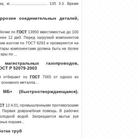
................................... 135 3.3. Время
ррозии соединительных деталей,
 бочки по
ГОСТ
13950 вместимостью до 100
енее 12 дм3. Перед загрузкой компонентов
хим азотом по ГОСТ 9293 и проверяется на
я тары компонентами должна быть не более
ары по ...
агистральных газопроводов,
ОСТ Р 52079-2003
ли отбирают по
ГОСТ
7565 от одного из
основного металла...
МБ» (быстроотверждающаяся).
СТ
12.4.01; промышленными противогазами
5. Первая доврачебная помощь. В рабочих
олодной водой. Запрещается мытье рук
ных пораже...
ботке труб