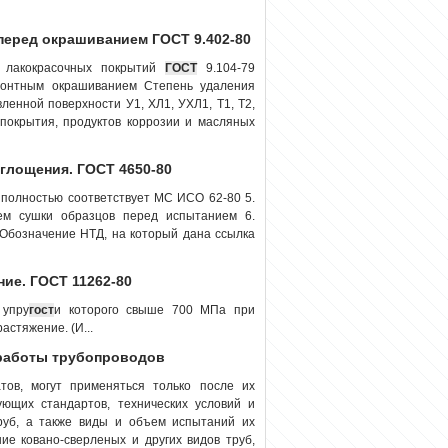
перед окрашиванием ГОСТ 9.402-80
и лакокрасочных покрытий
ГОСТ
9.104-79
монтным окрашиванием Степень удаления
ленной поверхности У1, ХЛ1, УХЛ1, T1, Т2,
 покрытия, продуктов коррозии и масляных
глощения. ГОСТ 4650-80
 полностью соответствует МС ИСО 62-80 5.
ем сушки образцов перед испытанием 6.
начение НТД, на который дана ссылка
ние. ГОСТ 11262-80
 упру
гост
и которого свыше 700 МПа при
астяжение. (И...
 работы трубопроводов
ов, могут применяться только после их
ующих стандартов, технических условий и
уб, а также виды и объем испытаний их
ие ковано-сверленых и других видов труб,