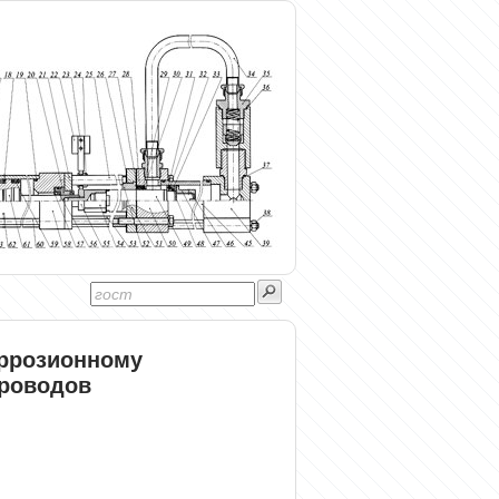
оррозионному
роводов