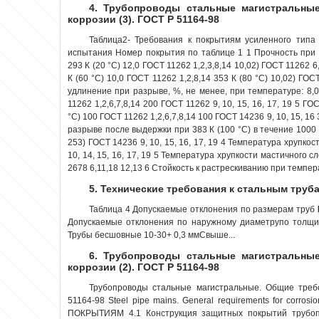
4. Трубопроводы стальные магистральные
коррозии (3). ГОСТ Р 51164-98
Таблица2- Требования к покрытиям усиленного типа
испытания Номер покрытия по таблице 1 1 Прочность при 
293 К (20 °С) 12,0 ГОСТ 11262 1,2,3,8,14 10,02) ГОСТ 11262 6,
К (60 °С) 10,0 ГОСТ 11262 1,2,8,14 353 К (80 °С) 10,02) ГО
удлинение при разрыве, %, не менее, при температуре: 8,0
11262 1,2,6,7,8,14 200 ГОСТ 11262 9, 10, 15, 16, 17, 19 5 Г
°С) 100 ГОСТ 11262 1,2,6,7,8,14 100 ГОСТ 14236 9, 10, 15, 
разрыве после выдержки при 383 К (100 °С) в течение 1000 ч,
253) ГОСТ 14236 9, 10, 15, 16, 17, 19 4 Температура хрупкост
10, 14, 15, 16, 17, 19 5 Температура хрупкости мастичного сл
2678 6,11,18 12,13 6 Стойкость к растрескиванию при темпера
5. Технические требования к стальным труб
Таблица 4 Допускаемые отклонения по размерам труб
Допускаемые отклонения по наружному диаметрупо толщи
Трубы бесшовные 10-30+ 0,3 ммСвыше...
6. Трубопроводы стальные магистральные
коррозии (2). ГОСТ Р 51164-98
Трубопроводы стальные магистральные. Общие треб
51164-98 Steel pipe mains. General requirements for cor
ПОКРЫТИЯМ 4.1 Конструкция защитных покрытий трубопр