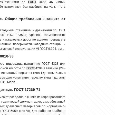
бозначениями по
ГОСТ
3463—46. Линии
0) выполняют без разбивки на узлы, но с
е. Общие требования к защите от
катодными станциями и дренажами по ГОСТ
ных ГОСТ 23511; уровень гармонических
сетям железных дорог не должен превышать
шенные поверхности катодных станций и
условий эксплуатации VI ГОСТ 9.104, им...
0010-93
оре гидроксида натрия по ГОСТ 4328 или
серной кислоты по
ГОСТ
4204 в течение (24 -
ля испытаний перчаток типа I должны быть в
азцы для испытания перчаток типа II должны
 3.6 Марк...
итные. ГОСТ 17269-71
вают разделно в ящики из гофрированного
-технической документации, разработанной
товых древесных материалов по нормативно-
 ГОСТ 5959 (тип VI), для районов Крайнего