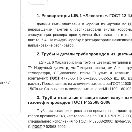
1. Респираторы ШБ-1 «Лепесток». ГОСТ 12.4.
должны быть упакованы в коробки из картона по
Г
перемещение пакетов с респираторами внутри коробки.
эксплуатации респираторов должны быть вложены в кор
пакета. 5.4. На каждую коробку с респираторами наклеивают
наименование респиратор...
2. Трубы и детали трубопроводов из цветны
Таблица 6 Характеристика труб из цветных металлов 
ТУ Наружный диаметр, мм Толщина стенки, мм Длина тр
температура, СС,давление, кгс/см Тянутые и катаны
(сортамент)
ГОСТ
4773-65 (ТУ)6—1200,5-52-5,5 Д1, Д6, 
рытия?
расчету Прессованные из алюминиевых сплавовГОСТ 1153
150То же Сварные из алюминиевых сплавовМН 1100—60103-
3. Трубы стальные с защитными наружным
газонефтепроводов ГОСТ Р 52568-2006
Труба стальная электросварная прямошовная диаметр
класса прочности К48, изготовленная по ГОСТ Р 52079-200
специального исполнения по ГОСТ Р 52568-2006: Труба-530
С,
ГОСТ
Р 52568-2006. ...