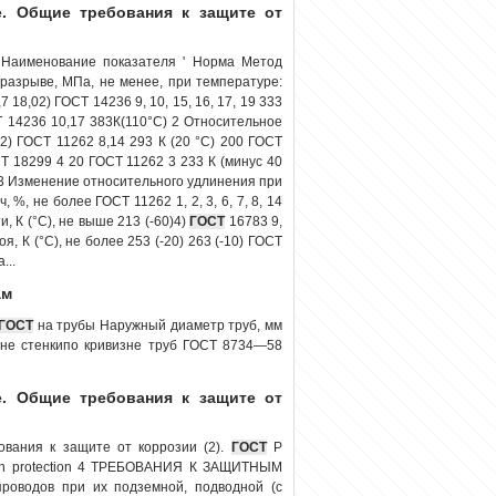
. Общие требования к защите от
 Наименование показателя ' Норма Метод
разрыве, МПа, не менее, при температуре:
7 18,02) ГОСТ 14236 9, 10, 15, 16, 17, 19 333
СТ 14236 10,17 383К(110°С) 2 Относительное
2) ГОСТ 11262 8,14 293 К (20 °С) 200 ГОСТ
ОСТ 18299 4 20 ГОСТ 11262 3 233 К (минус 40
16 3 Изменение относительного удлинения при
 %, не более ГОСТ 11262 1, 2, 3, 6, 7, 8, 14
и, К (°С), не выше 213 (-60)4)
ГОСТ
16783 9,
оя, К (°С), не более 253 (-20) 263 (-10) ГОСТ
...
ам
ГОСТ
на трубы Наружный диаметр труб, мм
не стенкипо кривизне труб ГОСТ 8734—58
. Общие требования к защите от
ования к защите от коррозии (2).
ГОСТ
Р
rosion protection 4 ТРЕБОВАНИЯ К ЗАЩИТНЫМ
оводов при их подземной, подводной (с