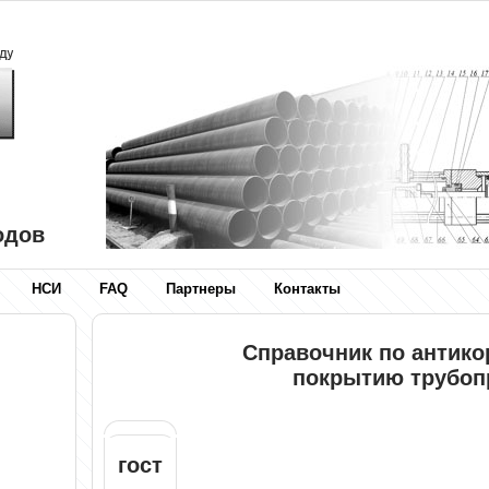
одов
НСИ
FAQ
Партнеры
Контакты
Справочник по антик
покрытию трубоп
гост