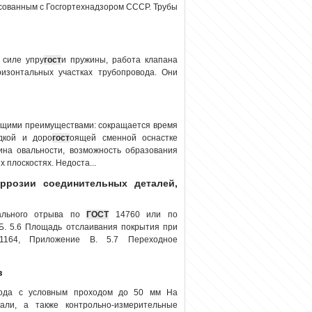
сованным с Госгортехнадзором СССР. Трубы
 силе упру
гост
и пружины, работа клапана
изонтальных участках трубопровода. Они
ющими преимуществами: сокращается время
здкой и доро
гост
оящей сменной оснастке
чина овальности, возможность образования
х плоскостях. Недоста...
ррозии соединительных деталей,
ального отрыва по
ГОСТ
14760 или по
Б. 5.6 Площадь отслаивания покрытия при
1164, Приложение В. 5.7 Переходное
в
вода с условным проходом до 50 мм На
али, а также контрольно-измерительные