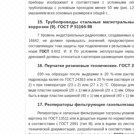
приборы изображают в соответствии с условными о
трубопровода с условным проходом менее 50 мм (рис. L2
указанием всех основных размеров и общей с...
15. Трубопроводы стальные магистральны
коррозии (9). ГОСТ Р 51164-98
7 Уровень индустриальных радиопомех, создаваемых 
16842, не должен превышать значений, предусмотрен
составляющих тока защиты при подключении к рельсовым 
норм
ГОСТ
9.602. И. 8 По условиям эксплуатации окра
дренажей должны относиться к категории размещения группы 
16. Перчатки резиновые технические. ГОСТ 2
030 на образцах после выдержки в 20 %-ном раств
гидроксида калия по ГОСТ 24363 или в 20 %-ном растворе 
2) ч при температуре (23 ± 2) или (27 ± 2) °C. Образцы д
виде пластин шириной (20 ± 1) мм и длиной (20 ± 1) мм. Обр
быть в виде пластин шириной (40 ± 1) мм и длиной (40 ± 1) мм.
17. Респираторы фильтрующие газопылезащ
Репираторы и запасные фильтрующие патроны упаковы
картона по ГОСТ 13511 или в дощатые ящики по нормативно
в соответствии с ГОСТ 2991 (тип III), или в ящики из лис
технической документации, разработанной в соответствии с