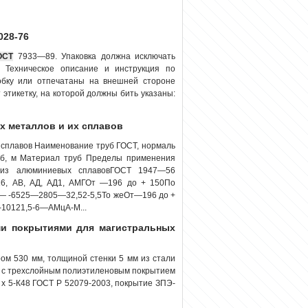
028-76
ОСТ
7933—89. Упаковка должна исключать
 Техническое описание и инструкция по
обку или отпечатаны на внешней стороне
 этикетку, на которой должны бить указаны:
х металлов и их сплавов
и сплавов Наименование труб ГОСТ, нормаль
уб, м Материал труб Пределы применения
е из алюминиевых сплавовГОСТ 1947—56
Д16, АВ, АД, АД1, АМГОт —196 до + 150По
5— -6525—2805—32,52-5,5То жеОт—196 до +
10121,5-6—АМцА-М...
и покрытиями для магистральных
ом 530 мм, толщиной стенки 5 мм из стали
3, с трехслойным полиэтиленовым покрытием
 х 5-К48 ГОСТ Р 52079-2003, покрытие ЗПЭ-