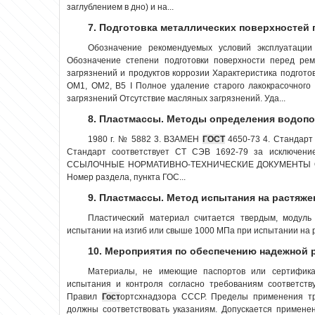
заглублением в дно) и на...
7. Подготовка металлических поверхностей 
Обозначение рекомендуемых условий эксплуатаци
Обозначение степени подготовки поверхности перед ре
загрязнений и продуктов коррозии Характеристика подготов
ОМ1, ОМ2, В5 I Полное удаление старого лакокрасочного
загрязнений Отсутствие масляных загрязнений. Уда...
8. Пластмассы. Методы определения водопо
1980 г. № 5882 3. ВЗАМЕН
ГОСТ
4650-73 4. Стандарт
Стандарт соответствует СТ СЭВ 1692-79 за исключени
ССЫЛОЧНЫЕ НОРМАТИВНО-ТЕХНИЧЕСКИЕ ДОКУМЕНТЫ Обоз
Номер раздела, пункта ГОС...
9. Пластмассы. Метод испытания на растяже
Пластический материал считается твердым, модуль
испытании на изгиб или свыше 1000 МПа при испытании на р
10. Мероприятия по обеспечению надежной
Материалы, не имеющие паспортов или сертификат
испытания и контроля согласно требованиям соответств
Правил
Гост
ортсхнадзора СССР. Пределы применения тр
должны соответствовать указаниям. Допускается применен