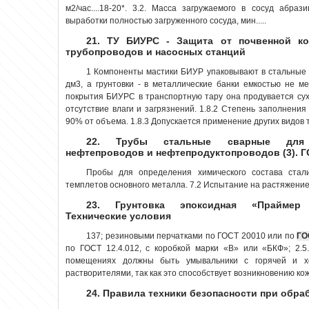
м2/час....18-20*. 3.2. Масса загружаемого в сосуд абразива, кг......
выработки полностью загруженного сосуда, мин.....
21. ТУ БИУРС - Защита от почвенной ко
трубопроводов и насосных станций
1 Компоненты мастики БИУР упаковывают в стальные
дм3, а грунтовки - в металлические банки емкостью не м
покрытия БИУРС в транспортную тару она продувается су
отсутствие влаги и загрязнений. 1.8.2 Степень заполнени
90% от объема. 1.8.3 Допускается применение других видов т
22. Трубы стальные сварные для м
нефтепроводов и нефтепродуктопроводов (3). Г
Пробы для определения химического состава ста
темплетов основного металла. 7.2 Испытание на растяжение 
23. Грунтовка эпоксидная «Праймер 
Технические условия
137; резиновыми перчатками по ГОСТ 20010 или по
ГО
по ГОСТ 12.4.012, с коробкой марки «В» или «БКФ»; 2.
помещениях должны быть умывальники с горячей и х
растворителями, так как это способствует возникновению кож
24. Правила техники безопасности при обра