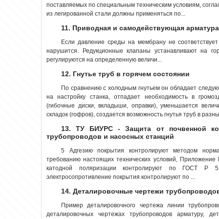
поставляемых по специальным техническим условиям, согла
из легированной стали должны применяться по...
11. Приводная и самодействующая арматура
Если давление среды на мембрану не соответствует
нарушится. Редукционные клапаны устанавливают на гор
регулируются на определенную величи...
12. Гнутье труб в горячем состоянии
По сравнению с холодным гнутьем он обладает следу
на настройку станка, отпадает необходимость в громо
(гибочные диски, вкладыши, оправки), уменьшается вели
складок (гофров), создается возможность гнутья труб в разны
13. ТУ БИУРС - Защита от почвенной ко
трубопроводов и насосных станций
5 Адгезию покрытия контролируют методом норм
требованию настоящих технических условий, Приложение 
катодной поляризации контролируют по ГОСТ Р 5
электросопротивление покрытия контролируют по ...
14. Деталировочные чертежи трубопроводо
Пример деталировочного чертежа линии трубопро
деталировочных чертежах трубопроводов арматуру, дет