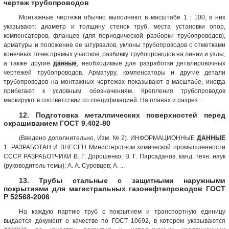
чертеж трубопроводов
Монтажные чертежи обычно выполняют в масштабе 1 : 100; в них
указывают: диаметр и толщину стенок труб, места установки опор,
компенсаторов, фланцев (для периодической разборки трубопроводов),
арматуры и положение ее штурвалов, уклоны трубопроводов с отметками
конечных точек прямых участков, разбивку трубопроводов на линии и узлы,
а также другие
данные
, необходимые для разработки деталировочных
чертежей трубопроводов. Арматуру, компенсаторы и другие детали
трубопроводов на монтажных чертежах показывают в масштабе, иногда
прибегают к условным обозначениям. Крепления трубопроводов
маркируют в соответствии со спецификацией. На планах и разрез...
12. Подготовка металлических поверхностей перед
окрашиванием ГОСТ 9.402-80
(Введено дополнительно, Изм. № 2). ИНФОРМАЦИОННЫЕ
ДАННЫЕ
1. РАЗРАБОТАН И ВНЕСЕН Министерством химической промышленности
СССР РАЗРАБОТЧИКИ В. Г. Дорошенко; В. Г. Парсаданов, канд. техн. наук
(руководитель темы); А. А. Суровцев; А. ...
13. Трубы стальные с защитными наружными
покрытиями для магистральных газонефтепроводов ГОСТ
Р 52568-2006
На каждую партию труб с покрытием и транспортную единицу
выдается документ о качестве по ГОСТ 10692, в котором указываются