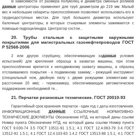
В зависимости от размера полуколец и диаметра сменных роликов
данные
центраторы применяют для труб диаметром до 219 мм. Малый
вес и небольшие габариты приспособления позволяют использовать его в
труднодоступных местах. Для труб большего диаметра используют
балочные центраторы, в которых стыкуемые элементы зажимаются с
помощью гидроцилиндра. Центратор состои...
20. Трубы стальные с защитными наружными
покрытиями для магистральных газонефтепроводов ГОСТ
Р 52568-2006
2 или другую струбцину, обеспечивающую за
данные
условия
испытаний) для крепления образца в захватах машины, при этом
приспособление крепится к неподвижному захвату машины, а образец
отслаиваемого покрытия - к подвижному зажиму; - режущий инструмент
(специальный нож, двойную пилу с двумя режущими элементами на
расстоянии 20 мм); - термокамеру, обеспечивающую автоматическое
поддержание необходимой те...
21. Перчатки резиновые технические. ГОСТ 20010-93
Гарантийный срок хранения перчаток - один год с даты изготовления.
ИНФОРМАЦИОННЫЕ
ДАННЫЕ
ССЫЛОЧНЫЕ НОРМАТИВНО-
ТЕХНИЧЕСКИЕ ДОКУМЕНТЫ Обозначение НТД, на который даны ссылки
Номер пункта Обозначение НТД, на который даны ссылки Номер пункта
ГОСТ 9.030-74 3.5 ГОСТ 13511-91 1.5.1; 4.1 ГОСТ 12.4.063-79 3.4 ГОСТ
13512-91 1.5.1; 4.1 ГОСТ 12.4.103-83 1.4.2 ГОСТ 13513-86 1.5.1; 4.1 ГОСТ