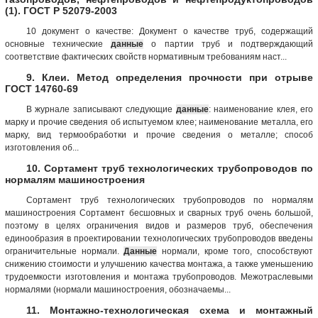
(1). ГОСТ Р 52079-2003
10 документ о качестве: Документ о качестве труб, содержащий
основные технические
данные
о партии труб и подтверждающий
соответствие фактических свойств нормативным требованиям наст...
9. Клеи. Метод определения прочности при отрыве
ГОСТ 14760-69
В журнале записывают следующие
данные
: наименование клея, его
марку и прочие сведения об испытуемом клее; наименование металла, его
марку, вид термообработки и прочие сведения о металле; способ
изготовления об...
10. Сортамент труб технологических трубопроводов по
нормалям машиностроения
Сортамент труб технологических трубопроводов по нормалям
машиностроения Сортамент бесшовных и сварных труб очень большой,
поэтому в целях ограничения видов и размеров труб, обеспечения
единообразия в проектировании технологических трубопроводов введены
ограничительные нормали.
Данные
нормали, кроме того, способствуют
снижению стоимости и улучшению качества монтажа, а также уменьшению
трудоемкости изготовления и монтажа трубопроводов. Межотраслевыми
нормалями (нормали машиностроения, обозначаемы...
11. Монтажно-технологическая схема и монтажный