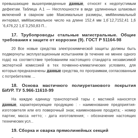
превышающие вышеприведенные
данные
, относят к недопустимым
дефектам. Таблица А.1 — Несплошности в виде удлиненных шлаковых
включений в сварном шве Максимальные размеры, ммМинимальный
интервал, ммМаксимальное число на длине 152,4 мм 1,6´12,7152,41 1,6
´6,476,22 1,6´3,250,83 П...
17. Трубопроводы стальные магистральные. Общие
требования к защите от коррозии (9). ГОСТ Р 51164-98
20 Все новые средства электрохимической защиты должны быть
подвергнуты эксплуатационным испытаниям (в течение не менее одного
года) на соответствие требованиям настоящего стандарта независимой
экспертной комиссией в тех почвенно-климатических условиях, для
которых предназначены
данные
средства, по программам, согласованным
с потребителем. ...
18. Основа мастичного полиуретанового покрытия
БИУР. ТУ 5.966-11610-99
На каждую единицу транспортной тары с мастикой наносятся
данные
, характеризующие продукцию : - наименование предприятия-
изготовителя или его поверочный знак; наименование продукта; - номер
партии; масса нетто; - дата изготовления; - обозначение настоящих
технических усл...
19. Сборка и сварка прямолинейных секций