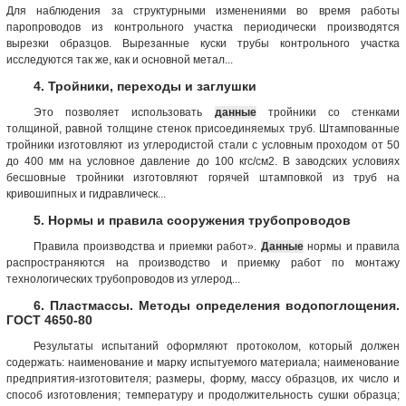
Для наблюдения за структурными изменениями во время работы
паропроводов из контрольного участка периодически производятся
вырезки образцов. Вырезанные куски трубы контрольного участка
исследуются так же, как и основной метал...
4. Тройники, переходы и заглушки
Это позволяет использовать
данные
тройники со стенками
толщиной, равной толщине стенок присоединяемых труб. Штампованные
тройники изготовляют из углеродистой стали с условным проходом от 50
до 400 мм на условное давление до 100 кгс/см2. В заводских условиях
бесшовные тройники изготовляют горячей штамповкой из труб на
кривошипных и гидравлическ...
5. Нормы и правила сооружения трубопроводов
Правила производства и приемки работ».
Данные
нормы и правила
распространяются на производство и приемку работ по монтажу
технологических трубопроводов из углерод...
6. Пластмассы. Методы определения водопоглощения.
ГОСТ 4650-80
Результаты испытаний оформляют протоколом, который должен
содержать: наименование и марку испытуемого материала; наименование
предприятия-изготовителя; размеры, форму, массу образцов, их число и
способ изготовления; температуру и продолжительность сушки образца;