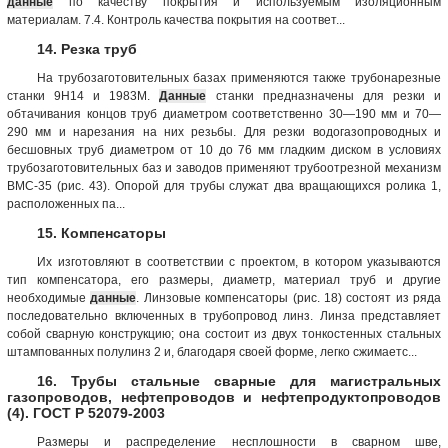
данные
по качеству покрытия и используемым изоляционным
материалам. 7.4. Контроль качества покрытия на соответ...
14. Резка труб
На трубозаготовительных базах применяются также трубонарезные
станки 9Н14 и 1983М.
Данные
станки предназначены для резки и
обтачивания концов труб диаметром соответственно 30—190 мм и 70—
290 мм и нарезания на них резьбы. Для резки водогазопроводных и
бесшовных труб диаметром от 10 до 76 мм гладким диском в условиях
трубозаготовительных баз и заводов применяют трубоотрезной механизм
ВМС-35 (рис. 43). Опорой для трубы служат два вращающихся ролика 1,
расположенных па...
15. Компенсаторы
Их изготовляют в соответствии с проектом, в котором указываются
тип компенсатора, его размеры, диаметр, материал труб и другие
необходимые
данные
. Линзовые компенсаторы (рис. 18) состоят из ряда
последовательно включенных в трубопровод линз. Линза представляет
собой сварную конструкцию; она состоит из двух тонкостенных стальных
штампованных полулинз 2 и, благодаря своей форме, легко сжимаетс...
16. Трубы стальные сварные для магистральных
газопроводов, нефтепроводов и нефтепродуктопроводов
(4). ГОСТ Р 52079-2003
Размеры и распределение несплошности в сварном шве,