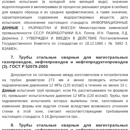
условия испытания (в холодной или кипящей воде); значение
водопоглощения в миллиграммах (в процентах указывают рядом в скобках)
для каждого образца и их среднее арифметическое, а также значение,
характеризующее содержание водорастворимых веществ; дату
испытания; обозначение настоящего стандарта. ИНФОРМАЦИОННЫЕ
ДАННЫЕ
1. РАЗРАБОТАН И ВНЕСЕН Министерством химической
промышленности СССР РАЗРАБОТЧИКИ В.А. Попов, И.Н. Павлов, Л.Д.
Дерюгина 2. УТВЕРЖДЕН И ВВЕДЕН В ДЕЙСТВИЕ Постановлением
Государственного Комитета по стандартам от 18.12.1980 г. № 5882 3.
ВЗАМЕН...
7. Трубы стальные сварные для магистральных
газопроводов, нефтепроводов и нефтепродуктопроводов
(3). ГОСТ Р 52079-2003
Допускается по согласованию между изготовителем и потребителем
на трубах диаметром 273 мм и менее проводить испытание
гидравлическим давлением 12 МПа (120 кгс/см2) в течение не менее 10 с.
Данные
испытания труб проводят, если Ри, рассчитываемое по формуле
(4), превышает испытательное давление 12 МПа (120 кгс/см2). Трубы, при
гидравлических испытаниях которых выявлены течи, запотевания и
изменения формы или вздутия стенки вследствие возможного утонения
стенки в этой зоне, считают несоответствующими требованиям
настоящего стандарта. 5.18 Допускается про...
8. Трубы стальные сварные для магистральных
газопроводов, нефтепроводов и нефтепродуктопроводов