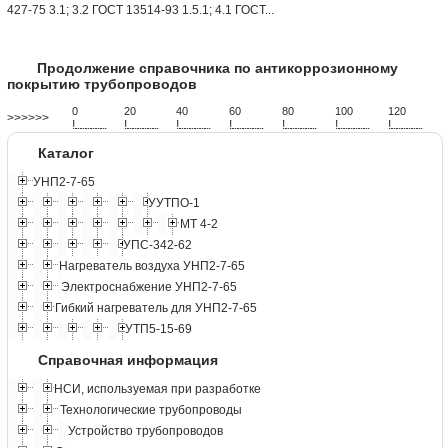
427-75 3.1; 3.2 ГОСТ 13514-93 1.5.1; 4.1 ГОСТ...
Продолжение справочника по антикоррозионному
покрытию трубопроводов
0
20
40
60
80
100
120
>>>>>>
!
.
.
.
.
.
.
.
.
.
.
.
.
.
.
.
.
.
.
.
!
.
.
.
.
.
.
.
.
.
.
.
.
.
.
.
.
.
.
.
!
.
.
.
.
.
.
.
.
.
.
.
.
.
.
.
.
.
.
.
!
.
.
.
.
.
.
.
.
.
.
.
.
.
.
.
.
.
.
.
!
.
.
.
.
.
.
.
.
.
.
.
.
.
.
.
.
.
.
.
!
.
.
.
.
.
.
.
.
.
.
.
.
.
.
.
.
.
.
.
!
.
.
.
.
.
.
.
.
.
.
.
.
.
.
.
.
.
.
.
Каталог
УНП2-7-65
УУТПО-1
МТ 4-2
УПС-342-62
Нагреватель воздуха УНП2-7-65
Электроснабжение УНП2-7-65
Гибкий нагреватель для УНП2-7-65
УТП5-15-69
Справочная информация
НСИ, используемая при разработке
Технологические трубопроводы
Устройство трубопроводов