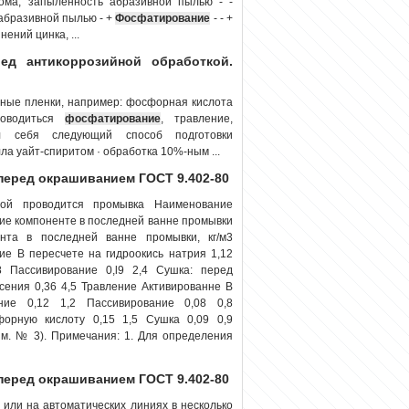
ома, запыленность абразивной пылью - -
 абразивной пылью - +
Фосфатирование
- - +
ений цинка, ...
ед антикоррозийной обработкой.
сные пленки, например: фосфорная кислота
роводиться
фосфатирование
, травление,
л себя следующий способ подготовки
а уайт-спиритом · обработка 10%-ным ...
перед окрашиванием ГОСТ 9.402-80
рой проводится промывка Наименование
ие компоненте в последней ванне промывки
нта в последней ванне промывки, кг/м3
ие В пересчете на гидроокись натрия 1,12
8 Пассивирование 0,l9 2,4 Сушка: перед
сения 0,36 4,5 Травление Активированне В
ние 0,12 1,2 Пассивирование 0,08 0,8
рную кислоту 0,15 1,5 Сушка 0,09 0,9
зм. № 3). Примечания: 1. Для определения
перед окрашиванием ГОСТ 9.402-80
 или на автоматических линиях в несколько