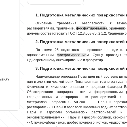
1. Подготовка металлических поверхностей 
Основные требования безопасности к технол
растворителями, травление,
фосфатирование
), хранению
должны соответствовать ГОСТ 12.3.008-75. 2.1.2. Хранение о
2. Подготовка металлических поверхностей 
По схеме 25 подготовка поверхности проводится 
одновременным
фосфатирование
м. Сушку проводят то
Одновременному обезжириванию и фосфатир...
3. Подготовка металлических поверхностей 
Наименование операции Повы шен ный уро вень шума 
рытия?
ния в эле ктри чес кой цепи Повы шен ная темпе ра тура п
Физически и химически опасные и вредные факторы В
Обезжиривание: хлорированными и фторированными 
хлорированных и фторированных растворителей + - 
материалов, нефрасом С-150-200 - - + Пары и аэрозо
растворами - - + Пары и аэрозоли щелочных водных растворов
Пары и аэрозоли органических растворителей и 
окислов:травлением - - + Пары и аэрозоли соляной, серной
- - Струйно-абразивной, дробеструйной очисткой, жидкостно