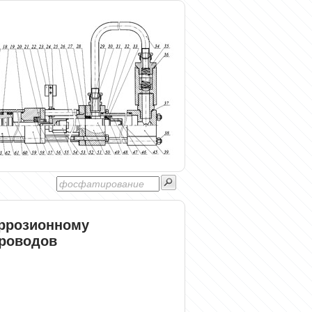
оррозионному
роводов