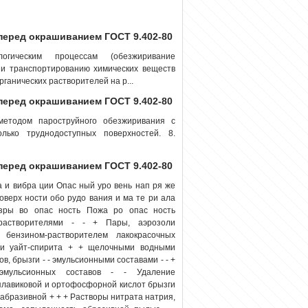
перед окрашиванием ГОСТ 9.402-80
огическим процессам (обезжиривание
 и транспортированию химических веществ
рганических растворителей на р...
перед окрашиванием ГОСТ 9.402-80
методом пароструйного обезжиривания с
лько труднодоступных поверхностей. 8.
перед окрашиванием ГОСТ 9.402-80
и вибра ции Опас ный уро вень нап ря же
оверх ности обо рудо вания и ма те ри ала
зры во опас ность Пожа ро опас ность
растворителями - - + Пары, аэрозоли
бензином-растворителем лакокрасочных
ли уайт-спирита + + щелочными водными
, брызги - - эмульсионными составами - - +
эмульсионных составов - - Удаление
 плавиковой и ортофосфорной кислот брызги
-абразивной + + + Растворы нитрата натрия,