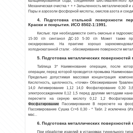
кальцинированной соды, соединения шестивалентного хр
Механическая очистка + + + Запыленность металлической и
Пары и аэрозоли фосфорной кислоты, окислов азота и соедин
4. Подготовка стальной поверхности пер
Краски и покрытия. ИСО 8502-1:1991.
Кислые: при необходимости снять окисные и гидрооки
15-30 г/л синтанол ДС-10 5-30 г/л Может также п
оксидирование. На практике хорошо зарекомендова
холоднокатанной стали: · обезжиривание поверхности металл
5. Подготовка металлических поверхностей 
Таблица 3* Наименование операции, после кото
операции, перед которой проводится промывка Наименован
Предельно допустимая массовая концентрация компоне
Кислотность, щелочность, «точки» Обезжиривание Травлен
14,0 Активирование 1,12 14,0 Фосфатирование 0,30 3,
электроосаждением 0,12 1,5 перед другими методами нане
пересчете на серную кислоту 0,12 1,2 Фосфатирова
Фосфатирование
Пассивирование В пересчете на фосфо
Пассивирование Сушка Сг+6 0,30 - * Табл. 2 исключена (И
мас...
6. Подготовка металлических поверхностей 
При обработке изделий в установках туннельного типа