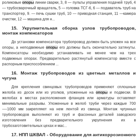
роликовые
опоры
линии сварки, 3, 8 — пульты управления подачей труб, 4
— трубосварочный вращатель, 5 — головка ТСГ-6, 6 — подаватель труб на
транспортер, 9. — печь сушки труб, 10 — приводная станция, 11 —камера
очистки, 12 — машина для н...
15. Укрупнительная сборка узлов трубопроводов,
монтаж компенсаторов
До установки компенсатора трубопровод должен быть уложен на все
опоры, а неподвижные
опоры
его должны быть окончательно затянуты.
Компенсаторы необходимо устанавливать не менее чем на трех
подвижных опорах. Предварительно растянутый компенсатор вместе с
распорным приспособлением ...
16. Монтаж трубопроводов из цветных металлов и
чугуна
Для крепления свинцовых трубопроводов применяют сплошные
желоба из досок или из уголков, уложенные на
опоры
и подвески. В
желобах в местах расположения фланцев или арматуры оставляют
минимальные разрывы. Уложенные в желоб труби через каждые 700
—-1000 мм закрепляют на нем лентой из свинца. Монтаж чугунных
трубопроводов выполняют из труб и фасонных деталей заводского
изготовления без предварительного укрупнения их в
трубозаготовительных цехах и мас...
17. НПП ШКВАЛ - Оборудование для антикоррозионного