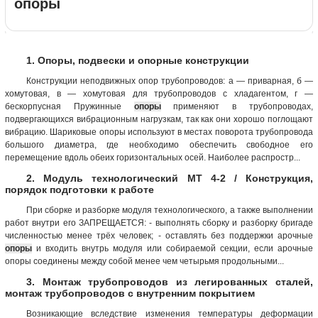
опоры
1. Опоры, подвески и опорные конструкции
Конструкции неподвижных опор трубопроводов: а — приварная, б —
хомутовая, в — хомутовая для трубопроводов с хладагентом, г —
бескорпусная Пружинные
опоры
применяют в трубопроводах,
подвергающихся вибрационным нагрузкам, так как они хорошо поглощают
вибрацию. Шариковые опоры используют в местах поворота трубопровода
большого диаметра, где необходимо обеспечить свободное его
перемещение вдоль обеих горизонтальных осей. Наиболее распростр...
2. Модуль технологический МТ 4-2 / Конструкция,
порядок подготовки к работе
При сборке и разборке модуля технологического, а также выполнении
работ внутри его ЗАПРЕЩАЕТСЯ: - выполнять сборку и разборку бригаде
численностью менее трёх человек; - оставлять без поддержки арочные
опоры
и входить внутрь модуля или собираемой секции, если арочные
опоры соединены между собой менее чем четырьмя продольными...
3. Монтаж трубопроводов из легированных сталей,
монтаж трубопроводов с внутренним покрытием
Возникающие вследствие изменения температуры деформации