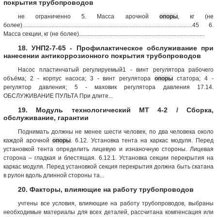
покрытия трубопроводов
не ограниченно 5. Масса арочной
опоры
, кг (не
более).....................................................................................................................45 6.
Масса секции, кг (не более)......................................................................................
18. УНП2-7-65 - Профилактическое обслуживание при
нанесении антикоррозионного покрытия трубопроводов
Насос пластинчатый регулируемый1 - винт регулятора рабочего
объёма; 2 - корпус насоса; 3 - винт регулятора
опоры
статора; 4 -
регулятор давления; 5 - маховик регулятора давления 17.14.
ОБСЛУЖИВАНИЕ ПУЛЬТА При длите...
19. Модуль технологический МТ 4-2 / Сборка,
обслуживание, гарантии
Поднимать должны не менее шести человек, по два человека около
каждой арочной
опоры
. 6.12. Установка тента на каркас модуля. Перед
установкой тента определить лицевую и изнаночную стороны. Лицевая
сторона – гладкая и блестящая. 6.12.1. Установка секции перекрытия на
каркас модуля. Перед установкой секция перекрытия должна быть скатана
в рулон вдоль длинной стороны та...
20. Факторы, влияющие на работу трубопроводов
учтены все условия, влияющие на работу трубопроводов, выбраны
необходимые материалы для всех деталей, рассчитана компенсация или