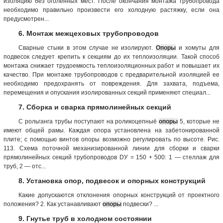
изоляцию без оголенных мест. После окончания монтажа трубопровода
необходимо правильно произвести его холодную растяжку, если она
предусмотрен...
6. Монтаж межцеховых трубопроводов
Сварные стыки в этом случае не изолируют.
Опоры
и хомуты для
подвесок следует крепить к секциям до их теплоизоляции. Такой способ
монтажа снижает трудоемкость теплоизоляционных работ и повышает их
качество. При монтаже трубопроводов с предварительной изоляцией ее
необходимо предохранять от повреждения. Для захвата, подъема,
перемещения и опускания изолированных секций применяют специал...
7. Сборка и сварка прямолинейных секций
С рольганга трубы поступают на роликоцепныё
опоры
5, которые не
имеют общей рамы. Каждая опора установлена на забетонированной
плите; с помощью винтов опоры возможно регулировать по высоте. Рис.
113. Схема поточной механизированной линии для сборки и сварки
прямолинейных секций трубопроводов DУ = 150 + 500: 1 — стеллаж для
труб, 2 — отс...
8. Установка опор, подвесок и опорных конструкций
Какие допускаются отклонения опорных конструкций от проектного
положения? 2. Как устанавливают
опоры
подвески? ...
9. Гнутье труб в холодном состоянии