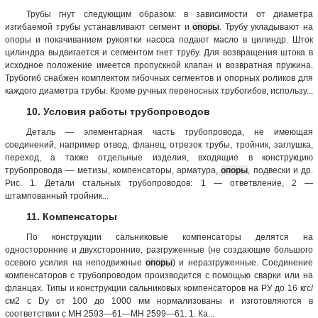
Трубы гнут следующим образом: в зависимости от диаметра
изгибаемой трубы устанавливают сегмент и
опоры
. Трубу укладывают на
опоры и покачиванием рукоятки насоса подают масло в цилиндр. Шток
цилиндра выдвигается и сегментом гнет трубу. Для возвращения штока в
исходное положение имеется пропускной клапан и возвратная пружина.
Трубогиб снабжен комплектом гибочных сегментов и опорных роликов для
каждого диаметра трубы. Кроме ручных переносных трубогибов, использу...
10. Условия работы трубопроводов
Деталь — элементарная часть трубопровода, не имеющая
соединений, например отвод, фланец, отрезок трубы, тройник, заглушка,
переход, а также отдельные изделия, входящие в конструкцию
трубопровода — метизы, компенсаторы, арматура,
опоры
, подвески и др.
Рис. 1. Детали стальных трубопроводов: 1 — ответвление, 2 —
штампованный тройник...
11. Компенсаторы
По конструкции сальниковые компенсаторы делятся на
односторонние и двухсторонние, разгруженные (не создающие большого
осевого усилия на неподвижные
опоры
) и неразгруженные. Соединение
компенсаторов с трубопроводом производится с помощью сварки или на
фланцах. Типы и конструкции сальниковых компенсаторов на РУ до 16 кгс/
см2 с Dy от 100 до 1000 мм нормализованы и изготовляются в
соответствии с МН 2593—61—МН 2599—61. 1. Ка...