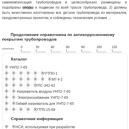
самокомпенсация трубопроводов и целесообразно размещены и
подобраны
опоры
и подвески по всей трассе трубопровода; 2) должны
быть качественно изготовлены все детали трубопровода из материалов,
предусмотренных проектом, и соблюдены технические условия ...
Продолжение справочника по антикоррозионному
покрытию трубопроводов
0
20
40
60
80
100
120
>>>>>>
!
.
.
.
.
.
.
.
.
.
.
.
.
.
.
.
.
.
.
.
!
.
.
.
.
.
.
.
.
.
.
.
.
.
.
.
.
.
.
.
!
.
.
.
.
.
.
.
.
.
.
.
.
.
.
.
.
.
.
.
!
.
.
.
.
.
.
.
.
.
.
.
.
.
.
.
.
.
.
.
!
.
.
.
.
.
.
.
.
.
.
.
.
.
.
.
.
.
.
.
!
.
.
.
.
.
.
.
.
.
.
.
.
.
.
.
.
.
.
.
!
.
.
.
.
.
.
.
.
.
.
.
.
.
.
.
.
.
.
.
Каталог
УНП2-7-65
УУТПО-1
МТ 4-2
УПС-342-62
Нагреватель воздуха УНП2-7-65
Электроснабжение УНП2-7-65
Гибкий нагреватель для УНП2-7-65
УТП5-15-69
Справочная информация
НСИ, используемая при разработке