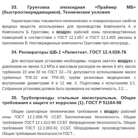
33. Грунтовка эпоксидная «Праймер МБ»
(быстроотверждающаяся). Технические условия
Характеристика токсиколого-гигиенических и пожароопасных свойств
вредных веществ, используемых для производства Компонента А и
Компонента Б Грунтовки, в
воздух
е рабочей зоны производственных
помещений в соответствии с ГОСТ 12.1.007 и ГОСТ 12.1.005 указаны в
приложении В. Неотвержденные компоненты Грунтовки при непосредс...
34. Респираторы ШБ-1 «Лепесток». ГОСТ 12.4.028-76
Для эксплуатации установки необходимы: подача сжатого
воздух
а с
давлением не менее 0,3 МПа и массовым расходом не менее 8 кг/ч; масло
турбинное 22 или 30 по ГОСТ 32—74; допускается использование масел
турбинных ТПК-22 или ТПК-30; трубки резиновые медицинские с
внутренними диаметрами 8 и 12 мм. 3. Подготовка к испытаниям 3.1.
Собранная установка должна быть проверена на герметичность. 3.2. ...
35. Трубопроводы стальные магистральные. Общие
требования к защите от коррозии (1). ГОСТ Р 51164-98
Общие санитарные гигиенические требования к
воздух
у рабочей
зоны ГОСТ 12.1.008-76 ССБТ. Биологическая безопасность. Общие
требования ГОСТ 12.1.012-90 ССБТ. Вибрационная безопасность. Общие
требования ГОСТ 12.2.003-91 ССБТ. Оборудование производственное.
Общие требования безопасности ГОСТ...