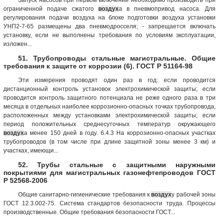
ограниченной подаче сжатого
воздух
а в пневмопривод насоса. Для
регулирования подачи воздуха на блоке подготовки воздуха установки
УНП2-7-65 размещены два пневмодросселя; - запрещается включать
установку, если не выполнены требования по условиям эксплуатации,
изложен...
51. Трубопроводы стальные магистральные. Общие
требования к защите от коррозии (6). ГОСТ Р 51164-98
Эти измерения проводят один раз в год: если проводится
дистанционный контроль установок электрохимической защиты; если
проводится контроль защитного потенциала не реже одного раза в три
месяца в отдельных наиболее коррозионно-опасных точках трубопровода,
расположенных между установками электрохимической защиты; если
период положительных среднесуточных температур окружающего
воздух
а менее 150 дней в году. 6.4.3 На коррозионно-опасных участках
трубопроводов (в том числе при длине защитной зоны менее 3 км) и
участках, имеющи...
52. Трубы стальные с защитными наружными
покрытиями для магистральных газонефтепроводов ГОСТ
Р 52568-2006
Общие санитарно-гигиенические требования к
воздух
у рабочей зоны
ГОСТ 12.3.002-75. Система стандартов безопасности труда. Процессы
производственные. Общие требования безопасности ГОСТ...