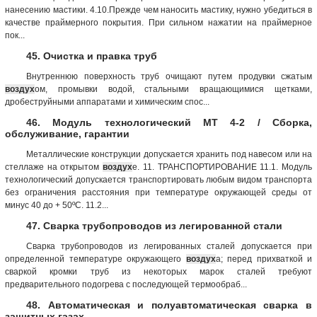
нанесению мастики. 4.10.Прежде чем наносить мастику, нужно убедиться в
качестве праймерного покрытия. При сильном нажатии на праймерное
пок...
45. Очистка и правка труб
Внутреннюю поверхность труб очищают путем продувки сжатым
воздух
ом, промывки водой, стальными вращающимися щетками,
дробеструйными аппаратами и химическим спос...
46. Модуль технологический МТ 4-2 / Сборка,
обслуживание, гарантии
Металлические конструкции допускается хранить под навесом или на
стеллаже на открытом
воздух
е. 11. ТРАНСПОРТИРОВАНИЕ 11.1. Модуль
технологический допускается транспортировать любым видом транспорта
без ограничения расстояния при температуре окружающей среды от
минус 40 до + 50ºС. 11.2...
47. Сварка трубопроводов из легированной стали
Сварка трубопроводов из легированных сталей допускается при
определенной температуре окружающего
воздух
а; перед прихваткой и
сваркой кромки труб из некоторых марок сталей требуют
предварительного подогрева с последующей термообраб...
48. Автоматическая и полуавтоматическая сварка в
защитных газах