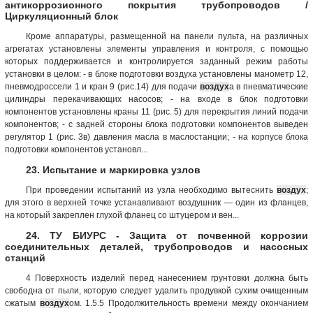
антикоррозионного покрытия трубопроводов /
Циркуляционный блок
Кроме аппаратуры, размещенной на панели пульта, на различных
агрегатах установлены элементы управления и контроля, с помощью
которых поддерживается и контролируется заданный режим работы
установки в целом: - в блоке подготовки воздуха установлены манометр 12,
пневмодроссели 1 и кран 9 (рис.14) для подачи
воздух
а в пневматические
цилиндры перекачивающих насосов; - на входе в блок подготовки
компонентов установлены краны 11 (рис. 5) для перекрытия линий подачи
компонентов; - с задней стороны блока подготовки компонентов выведен
регулятор 1 (рис. 3в) давления масла в маслостанции; - на корпусе блока
подготовки компонентов установл...
23. Испытание и маркировка узлов
При проведении испытаний из узла необходимо вытеснить
воздух
;
для этого в верхней точке устанавливают воздушник — один из фланцев,
на который закреплен глухой фланец со штуцером и вен...
24. ТУ БИУРС - Защита от почвенной коррозии
соединительных деталей, трубопроводов и насосных
станций
4 Поверхность изделий перед нанесением грунтовки должна быть
свободна от пыли, которую следует удалить продувкой сухим очищенным
сжатым
воздух
ом. 1.5.5 Продолжительность времени между окончанием