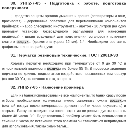
30. УНП2-7-65 - Подготовка к работе, подготовка
поверхности
; - средства защиты органов дыхания и зрения (респираторы и очки,
противогаз); - деревянные лопаточки для перемешивания компонентов
праймера; - набор слесарного инструмента; - ацетон - 20 литров (на одну
промывку установки безвоздушного распыления для нанесения
праймера); - шланг воздушный для подключения установок к источнику
сжатого
воздух
а (диаметр штуцера 12 мм). 1.4. Необходимо составить
график выполнения работ, учит...
31. Перчатки резиновые технические. ГОСТ 20010-93
Хранить перчатки необходимо при температуре от 0 до 30 °С и
относительной влажности
воздух
а не более 85 %. В процессе хранения
перчатки не должны подвергаться воздействию повышенных температур
(свыше 30 °С), солнечного света, веществ,...
32. УНП2-7-65 - Нанесение праймера
Если из банок использованы не все компоненты, то банки сразу после
отбора необходимого количества нужно заполнить сухим
воздух
ом
(сжатый воздух после компрессора должен пройти через осушитель) и
закрыть. Банку с отвердителем после вскрытия не рекомендуется хранить
более 48 часов. 3.9. Подготовленный праймер может быть использован в
течение 6 часов, по истечении этого времени он становиться непригодным
для использования, так как значительн...