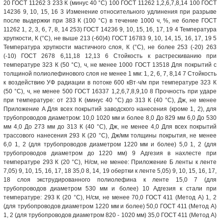
20 ГОСТ 11262 3 233 К (минус 40 °С) 100 ГОСТ 11262 1,2,6,7,8,14 100 ГОСТ
14236 9, 10, 15, 16 3 Изменение относительного удлинения при разрыве
после выдержки при 383 К (100 °С) в течение 1000 ч, %, не более ГОСТ
11262 1, 2, 3, 6, 7, 8, 14 253) ГОСТ 14236 9, 10, 15, 16, 17, 19 4 Температура
хрупкости, К (°С), не выше 213 (-60)4) ГОСТ 16783 9, 10, 14, 15, 16, 17, 19 5
Температура хрупкости мастичного слоя, К (°С), не более 253 (-20) 263
(-10) ГОСТ 2678 6,11,18 12,13 6 Стойкость к растрескиванию при
температуре 323 К (50 °С), ч, не менее 1000 ГОСТ 13518 Для покрытий с
толщиной полиолефинового слоя не менее 1 мм: 1, 2, 6, 7, 8,14 7 Стойкость
к воздействию УФ радиации в потоке 600 кВт·ч/м при температуре 323 К
(50 °С), ч, не менее 500 ГОСТ 16337 1,2,6,7,8,9,10 8 Прочность при ударе
при температуре: от 233 К (минус 40 °С) до 313 К (40 °С), Дж, не менее
Приложение A Для всех покрытий заводского нанесения (кроме 1, 2), для
трубопроводов диаметром: 10,0 1020 мм и более 8,0 До 829 мм 6,0 До 530
мм 4,0 До 273 мм до 313 К (40 °С), Дж, не менее 4,0 Для всех покрытий
трассового нанесения 293 К (20 °С), Дж/мм толщины покрытия, не менее
6,0 1, 2 (для трубопроводов диаметром 1220 мм и более) 5,0 1, 2 (для
трубопроводов диаметром до 1220 мм) 9 Адгезия в нахлесте при
температуре 293 К (20 °С), Н/см, не менее: Приложение Б ленты к ленте
7,05) 9, 10, 15, 16, 17, 18 35,0 8, 14, 19 обертки к ленте 5,05) 9, 10, 15, 16, 17,
18 слоя экструдированного полиолефина к ленте 15,0 7 (для
трубопроводов диаметром 530 мм и более) 10 Адгезия к стали при
температуре: 293 К (20 °С), Н/см, не менее 70,0 ГОСТ 411 (Метод А) 1, 2
(для трубопроводов диаметром 1220 мм и более) 50,0 ГОСТ 411 (Метод A)
1, 2 (для трубопроводов диаметром 820 - 1020 мм) 35,0 ГОСТ 411 (Метод A)