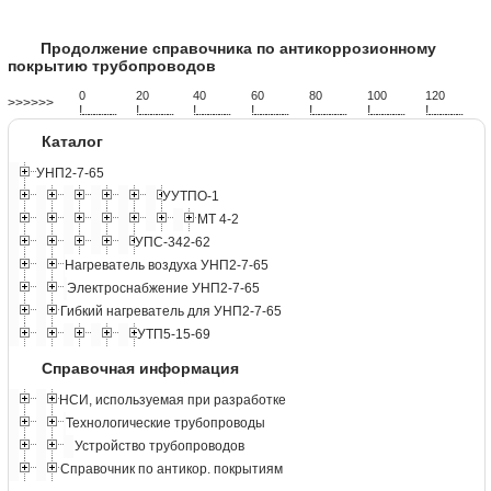
Продолжение справочника по антикоррозионному
покрытию трубопроводов
0
20
40
60
80
100
120
>>>>>>
!
.
.
.
.
.
.
.
.
.
.
.
.
.
.
.
.
.
.
.
!
.
.
.
.
.
.
.
.
.
.
.
.
.
.
.
.
.
.
.
!
.
.
.
.
.
.
.
.
.
.
.
.
.
.
.
.
.
.
.
!
.
.
.
.
.
.
.
.
.
.
.
.
.
.
.
.
.
.
.
!
.
.
.
.
.
.
.
.
.
.
.
.
.
.
.
.
.
.
.
!
.
.
.
.
.
.
.
.
.
.
.
.
.
.
.
.
.
.
.
!
.
.
.
.
.
.
.
.
.
.
.
.
.
.
.
.
.
.
.
Каталог
УНП2-7-65
УУТПО-1
МТ 4-2
УПС-342-62
Нагреватель воздуха УНП2-7-65
Электроснабжение УНП2-7-65
Гибкий нагреватель для УНП2-7-65
УТП5-15-69
Справочная информация
НСИ, используемая при разработке
Технологические трубопроводы
Устройство трубопроводов
Справочник по антикор. покрытиям