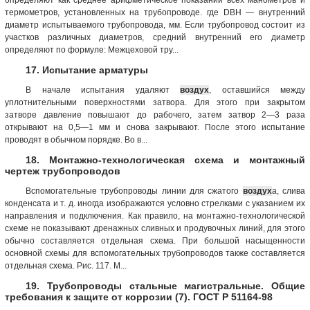
термометров, установленных на трубопроводе. где DBH — внутренний
диаметр испытываемого трубопровода, мм. Если трубопровод состоит из
участков различных диаметров, средний внутренний его диаметр
определяют по формуле: Межцеховой тру...
17. Испытание арматуры
В начале испытания удаляют
воздух
, оставшийся между
уплотнительными поверхностями затвора. Для этого при закрытом
затворе давление повышают до рабочего, затем затвор 2—3 раза
открывают на 0,5—1 мм и снова закрывают. После этого испытание
проводят в обычном порядке. Во в...
18. Монтажно-технологическая схема и монтажный
чертеж трубопроводов
Вспомогательные трубопроводы линии для сжатого
воздух
а, слива
конденсата и т. д. иногда изображаются условно стрелками с указанием их
направления и подключения. Как правило, на монтажно-технологической
схеме не показывают дренажных сливных и продувочных линий, для этого
обычно составляется отдельная схема. При большой насыщенности
основной схемы для вспомогательных трубопроводов также составляется
отдельная схема. Рис. 117. М...
19. Трубопроводы стальные магистральные. Общие
требования к защите от коррозии (7). ГОСТ Р 51164-98