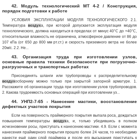
42. Модуль технологический МТ 4-2 / Конструкция,
порядок подготовки к работе
УСЛОВИЯ ЭКСПЛУАТАЦИИ МОДУЛЯ ТЕХНОЛОГИЧЕСКОГО 2.1.
Температура
воздух
а, при которой допускается эксплуатация модуля
технологического, должна находиться в пределах от минус 40°С до +40°С,
относительная влажность не ограничена, атмосферное давление от 86 до
107 кПа (от 650 до 800 мм рт.ст.) и скорость приземного ветра не более
20м/с. 2.2. Не...
43. Организация труда при изготовлении узлов,
основные правила техники безопасности при погрузочно-
разгрузочных и транспортных работах
Присоединять шланги или трубопроводы к распределительному
воздух
осборнику можно только при закрытой запорной арматуре. 1.
Расскажите об организации труда при изготовлении узлов трубопроводов.
2. Какова трудоемкость основных операций при изготовлении уз...
44. УНП2-7-65 - Нанесение мастики, восстановление
дефектных участков покрытия
Если на поверхность праймерного покрытия выпала роса, дождаться
повышения температуры
воздух
а, и, только убедившись в полном
исчезновении росы, приступать к нанесению мастики. 4.9. Если с момента
нанесения праймерного покрытия прошло более 24 часов, то необходимо
нанести ещё один слой праймера и после его высыхания приступать к