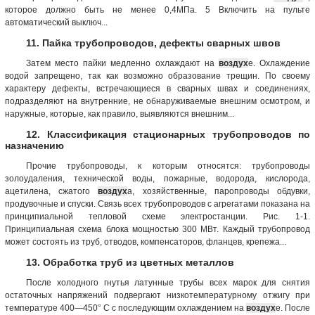
которое должно быть не менее 0,4МПа. 5 Включить на пульте
автоматический выключ...
11. Пайка трубопроводов, дефекты сварных швов
Затем место пайки медленно охлаждают на
воздух
е. Охлаждение
водой запрещено, так как возможно образование трещин. По своему
характеру дефекты, встречающиеся в сварных швах и соединениях,
подразделяют на внутренние, не обнаруживаемые внешним осмотром, и
наружные, которые, как правило, выявляются внешним...
12. Классификация стационарных трубопроводов по
назначению
Прочие трубопроводы, к которым относятся: трубопроводы
золоудаления, технической воды, пожарные, водорода, кислорода,
ацетилена, сжатого
воздух
а, хозяйственные, паропроводы обдувки,
продувочные и спуски. Связь всех трубопроводов с агрегатами показана на
принципиальной тепловой схеме электростанции. Рис. 1-1.
Принципиальная схема блока мощностью 300 МВт. Каждый трубопровод
может состоять из труб, отводов, компенсаторов, фланцев, крепежа...
13. Обработка труб из цветных металлов
После холодного гнутья латунные трубы всех марок для снятия
остаточных напряжений подвергают низкотемпературному отжигу при
температуре 400—450° С с последующим охлаждением на
воздух
е. После