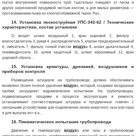
гнутья внутреннюю поверхность труб тщательно очищают от песка и
других загрязнений продувкой чистым азотом, а для малых диаметров —
протаскиванием пыжа из хлопчатобумажной ткани. Раз...
14. Установка пескоструйная УПС-342-62 / Технические
характеристики, состав установки
2) входят шланг воздушный 1, кран шаровой 2, фильтр -
влагоотделитель 3, рукав 4, распределитель 5, клапан предохранительный
6, смеситель 7, фильтр тонкой очистки
воздух
а 8, шланг дыхательный 9,
пневмодроссель 10, шлем защитный 11, шланг абразивный 12, кран
шаровой сброса...
15. Установка арматуры, дренажей, воздушников и
приборов контроля
Размещение штуцеров на трубопроводе должно обеспечивать
возможно более полное удаление
воздух
а, который, создавая воздушные
пробки, затрудняет гидравлическое испытание. На трубопроводах,
подвергающихся продувке в процессе эксплуатации и ремонта,
устанавливают соответствующие штуцера и продувочные «свечи» с
запорными устройствами для подключения линии инертного газа или пара
и для выпуска еп> в а...
16. Пневматическое испытание трубопровода
Давление и температуру
воздух
а или газа в трубопроводе
определяют как среднее арифметическое показаний всех манометров и