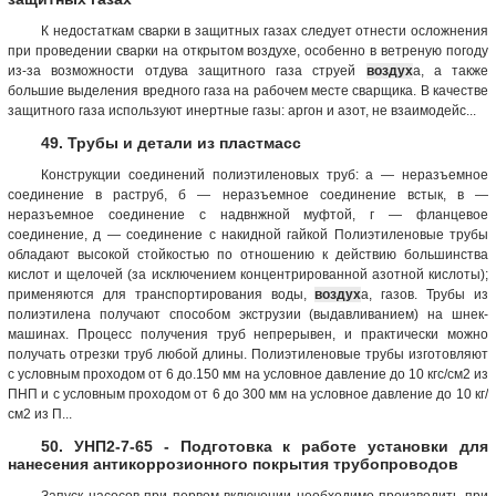
К недостаткам сварки в защитных газах следует отнести осложнения
при проведении сварки на открытом воздухе, особенно в ветреную погоду
из-за возможности отдува защитного газа струей
воздух
а, а также
большие выделения вредного газа на рабочем месте сварщика. В качестве
защитного газа используют инертные газы: аргон и азот, не взаимодейс...
49. Трубы и детали из пластмасс
Конструкции соединений полиэтиленовых труб: а — неразъемное
соединение в раструб, б — неразъемное соединение встык, в —
неразъемное соединение с надвнжной муфтой, г — фланцевое
соединение, д — соединение с накидной гайкой Полиэтиленовые трубы
обладают высокой стойкостью по отношению к действию большинства
кислот и щелочей (за исключением концентрированной азотной кислоты);
применяются для транспортирования воды,
воздух
а, газов. Трубы из
полиэтилена получают способом экструзии (выдавливанием) на шнек-
машинах. Процесс получения труб непрерывен, и практически можно
получать отрезки труб любой длины. Полиэтиленовые трубы изготовляют
с условным проходом от 6 до.150 мм на условное давление до 10 кгс/см2 из
ПНП и с условным проходом от 6 до 300 мм на условное давление до 10 кг/
см2 из П...
50. УНП2-7-65 - Подготовка к работе установки для
нанесения антикоррозионного покрытия трубопроводов
Запуск насосов при первом включении необходимо производить при