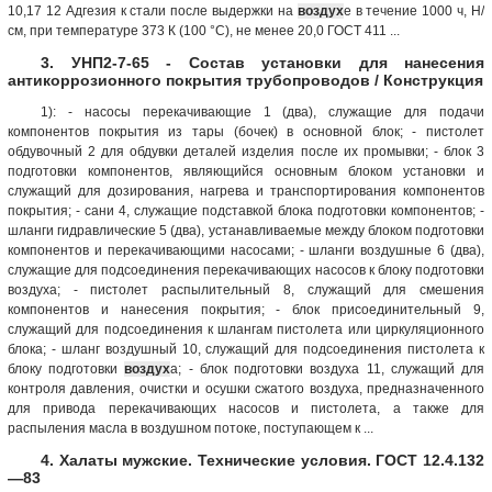
10,17 12 Адгезия к стали после выдержки на
воздух
е в течение 1000 ч, Н/
см, при температуре 373 К (100 °С), не менее 20,0 ГОСТ 411 ...
3. УНП2-7-65 - Состав установки для нанесения
антикоррозионного покрытия трубопроводов / Конструкция
1): - насосы перекачивающие 1 (два), служащие для подачи
компонентов покрытия из тары (бочек) в основной блок; - пистолет
обдувочный 2 для обдувки деталей изделия после их промывки; - блок 3
подготовки компонентов, являющийся основным блоком установки и
служащий для дозирования, нагрева и транспортирования компонентов
покрытия; - сани 4, служащие подставкой блока подготовки компонентов; -
шланги гидравлические 5 (два), устанавливаемые между блоком подготовки
компонентов и перекачивающими насосами; - шланги воздушные 6 (два),
служащие для подсоединения перекачивающих насосов к блоку подготовки
воздуха; - пистолет распылительный 8, служащий для смешения
компонентов и нанесения покрытия; - блок присоединительный 9,
служащий для подсоединения к шлангам пистолета или циркуляционного
блока; - шланг воздушный 10, служащий для подсоединения пистолета к
блоку подготовки
воздух
а; - блок подготовки воздуха 11, служащий для
контроля давления, очистки и осушки сжатого воздуха, предназначенного
для привода перекачивающих насосов и пистолета, а также для
распыления масла в воздушном потоке, поступающем к ...
4. Халаты мужские. Технические условия. ГОСТ 12.4.132
—83