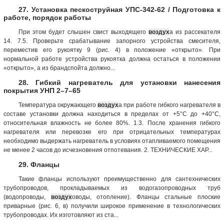
27. Установка пескоструйная УПС-342-62 / Подготовка к
работе, порядок работы
При этом будет слышен свист выходящего
воздух
а из рассекателя
14. 7.5. Проверьте срабатывание запорного устройства смесителя,
переместив его рукоятку 9 (рис. 4) в положение «открыто». При
нормальной работе устройства рукоятка должна остаться в положении
«открыто», а из брандспойта должно...
28. Гибкий нагреватель для установки нанесения
покрытия УНП 2–7–65
Температура окружающего
воздух
а при работе гибкого нагревателя в
составе установки должна находиться в пределах от +5°С до +40°С,
относительная влажность не более 80%. 1.3. После хранения гибкого
нагревателя или перевозке его при отрицательных температурах
необходимо выдержать нагреватель в условиях отапливаемого помещения
не менее 2 часов до исчезновения отпотевания. 2. ТЕХНИЧЕСКИЕ ХАР...
29. Фланцы
Такие фланцы используют преимущественно для сантехнических
трубопроводов, прокладываемых из водогазопроводных труб
(водопроводы,
воздух
оводы, отопление). Фланцы стальные плоские
приварные (рис. 6, в) получили широкое применение в технологических
трубопроводах. Их изготовляют из ста...