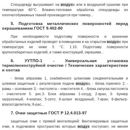
Спецодежду высушивают на
воздух
е или в воздушной сушилке при
температуре 80°С. Влажно-тепловая обработка спецодежды из
хлопчатобумажных тканей производится при темпер...
5. Подготовка металлических поверхностей перед
окрашиванием ГОСТ 9.402-80
При необходимости подготовку поверхности и хранение
обработанных изделий проводят в помещении и на открытом
воздух
е при
температуре не ниже 5 °С. 1.10. Подготовку поверхности
крупногабаритных изделий, а также конструкций, окрашива...
6. УУТПО-1 - Универсальная установка
термопескоструйной очистки / Технические характеристики
и состав
- блока абразива 1, снабжённого шлангами соединительными и
шлемом защитным с регулятором подачи
воздух
а; - блока горючего 2; -
рамы – основания 3; - пистолета – очистителя 4; - блока запуска пистолета
- очистителя 5. рис.3. Блок абразива 1-сосуд; 2-кран; 3- бункер
загрузочный; 4-клапан; 5-сито; 6-шланг воздушный; 7-кран; 8-фильтр-
влагоотделитель; 9-рас...
7. Очки защитные ГОСТ Р 12.4.013-97
защитные очки с прямой вентиляцией: Вентилируемые защитные
очки, в подочковое пространство которых
воздух
поступает, не меняя