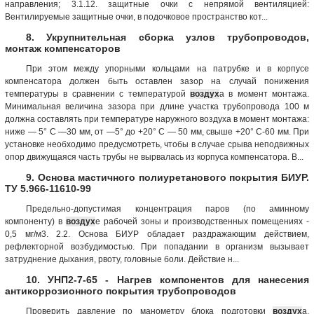
направления; 3.1.12. защитные очки с непрямой вентиляцией:
Вентилируемые защитные очки, в подочковое пространство кот...
8. Укрупнительная сборка узлов трубопроводов,
монтаж компенсаторов
При этом между упорными кольцами на патрубке и в корпусе
компенсатора должен быть оставлен зазор на случай понижения
температуры в сравнении с температурой
воздух
а в момент монтажа.
Минимальная величина зазора при длине участка трубопровода 100 м
должна составлять при температуре наружного воздуха в момент монтажа:
ниже — 5° С —30 мм, от —5° до +20° С — 50 мм, свыше +20° С-60 мм. При
установке необходимо предусмотреть, чтобы в случае срыва неподвижных
опор движущаяся часть трубы не вырвалась из корпуса компенсатора. В...
9. Основа мастичного полиуретанового покрытия БИУР.
ТУ 5.966-11610-99
Предельно-допустимая концентрация паров (по аминному
компоненту) в
воздух
е рабочей зоны и производственных помещениях -
0,5 мг/м3. 2.2. Основа БИУР обладает раздражающим действием,
рефлекторной возбудимостью. При попадании в организм вызывает
затруднение дыхания, рвоту, головные боли. Действие н...
10. УНП2-7-65 - Нагрев компонентов для нанесения
антикоррозионного покрытия трубопроводов
Проверить давление по манометру блока подготовки
воздух
а,