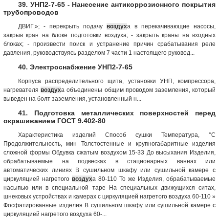
39. УНП2-7-65 - Нанесение антикоррозионного покрытия
трубопроводов
ДВИГ.»; - перекрыть подачу
воздух
а в перекачивающие насосы,
закрыв кран на блоке подготовки воздуха; - закрыть краны на входных
блоках; - произвести поиск и устранение причин срабатывания реле
давления, руководствуясь разделом 7 части 1 настоящего руковод...
40. Электроснабжение УНП2-7-65
Корпуса распределительного щита, установки УНП, компрессора,
нагревателя
воздух
а объединены общим проводом заземления, который
выведен на болт заземления, установленный н...
41. Подготовка металлических поверхностей перед
окрашиванием ГОСТ 9.402-80
Характеристика изделий Способ сушки Температура, °С
Продолжительность, мин Толстостенные и крупногабаритные изделия
сложной формы Обдувка сжатым воздухом 15-33 До высыхания Изделия,
обрабатываемые на подвесках в стационарных ваннах или
автоматических линиях В сушильном шкафу или сушильной камере с
циркуляцией нагретого
воздух
а 80-110 То же Изделия, обрабатываемые
насыпью или в специальной таре На специальных движущихся ситах,
шнековых устройствах и камерах с циркуляцией нагретого воздуха 60-110 »
Фосфатированные изделия В сушильном шкафу или сушильной камере с
циркуляцией нагретого воздуха 60-...