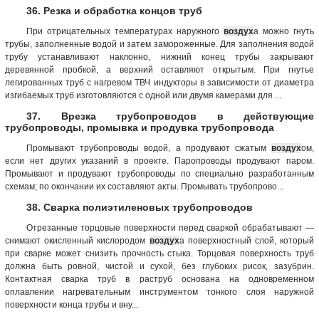
36. Резка и обработка концов труб
При отрицательных температурах наружного
воздух
а можно гнуть
трубы, заполненные водой и затем замороженные. Для заполнения водой
трубу устанавливают наклонно, нижний конец трубы закрывают
деревянной пробкой, а верхний оставляют открытым. При гнутье
легированных труб с нагревом ТВЧ индукторы в зависимости от диаметра
изгибаемых труб изготовляются с одной или двумя камерами для ...
37. Врезка трубопроводов в действующие
трубопроводы, промывка и продувка трубопровода
Промывают трубопроводы водой, а продувают сжатым
воздух
ом,
если нет других указаний в проекте. Паропроводы продувают паром.
Промывают и продувают трубопроводы по специально разработанным
схемам; по окончании их составляют акты. Промывать трубопрово...
38. Сварка полиэтиленовых трубопроводов
Отрезанные торцовые поверхности перед сваркой обрабатывают —
снимают окисленный кислородом
воздух
а поверхностный слой, который
при сварке может снизить прочность стыка. Торцовая поверхность труб
должна быть ровной, чистой и сухой, без глубоких рисок, зазубрин.
Контактная сварка труб в раструб основана на одновременном
оплавлении нагревательным инструментом тонкого слоя наружной
поверхности конца трубы и вну...