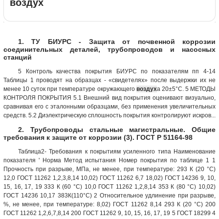
воздух
1. ТУ БИУРС - Защита от почвенной коррозии
соединительных деталей, трубопроводов и насосных
станций
5 Контроль качества покрытия БИУРС по показателям пп 4-14
Таблицы 1 проводят на образцах - «свидетелях» после выдержки их не
менее 10 суток при температуре окружающего
воздух
а 20±5°С. 5 МЕТОДЫ
КОНТРОЛЯ ПОКРЫТИЯ 5.1 Внешний вид покрытия оценивают визуально,
сравнивая его с эталонными образцами, без применения увеличительных
средств. 5.2 Диэлектрическую сплошность покрытия контролируют искров...
2. Трубопроводы стальные магистральные. Общие
требования к защите от коррозии (3). ГОСТ Р 51164-98
Таблица2- Требования к покрытиям усиленного типа Наименование
показателя ' Норма Метод испытания Номер покрытия по таблице 1 1
Прочность при разрыве, МПа, не менее, при температуре: 293 К (20 °С)
12,0 ГОСТ 11262 1,2,3,8,14 10,02) ГОСТ 11262 6,7 18,02) ГОСТ 14236 9, 10,
15, 16, 17, 19 333 К (60 °С) 10,0 ГОСТ 11262 1,2,8,14 353 К (80 °С) 10,02)
ГОСТ 14236 10,17 383К(110°С) 2 Относительное удлинение при разрыве,
%, не менее, при температуре: 8,02) ГОСТ 11262 8,14 293 К (20 °С) 200
ГОСТ 11262 1,2,6,7,8,14 200 ГОСТ 11262 9, 10, 15, 16, 17, 19 5 ГОСТ 18299 4