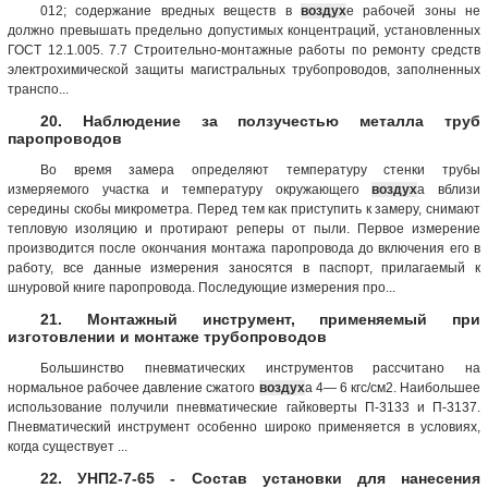
012; содержание вредных веществ в
воздух
е рабочей зоны не
должно превышать предельно допустимых концентраций, установленных
ГОСТ 12.1.005. 7.7 Строительно-монтажные работы по ремонту средств
электрохимической защиты магистральных трубопроводов, заполненных
транспо...
20. Наблюдение за ползучестью металла труб
паропроводов
Во время замера определяют температуру стенки трубы
измеряемого участка и температуру окружающего
воздух
а вблизи
середины скобы микрометра. Перед тем как приступить к замеру, снимают
тепловую изоляцию и протирают реперы от пыли. Первое измерение
производится после окончания монтажа паропровода до включения его в
работу, все данные измерения заносятся в паспорт, прилагаемый к
шнуровой книге паропровода. Последующие измерения про...
21. Монтажный инструмент, применяемый при
изготовлении и монтаже трубопроводов
Большинство пневматических инструментов рассчитано на
нормальное рабочее давление сжатого
воздух
а 4— 6 кгс/см2. Наибольшее
использование получили пневматические гайковерты П-3133 и П-3137.
Пневматический инструмент особенно широко применяется в условиях,
когда существует ...
22. УНП2-7-65 - Состав установки для нанесения