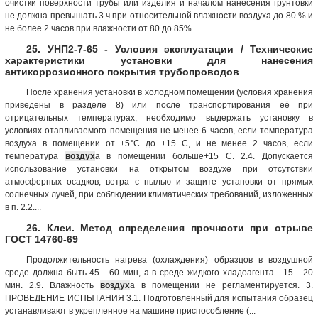
очистки поверхности трубы или изделия и началом нанесения грунтовки
не должна превышать 3 ч при относительной влажности воздуха до 80 % и
не более 2 часов при влажности от 80 до 85%...
25. УНП2-7-65 - Условия эксплуатации / Технические
характеристики установки для нанесения
антикоррозионного покрытия трубопроводов
После хранения установки в холодном помещении (условия хранения
приведены в разделе 8) или после транспортирования её при
отрицательных температурах, необходимо выдержать установку в
условиях отапливаемого помещения не менее 6 часов, если температура
воздуха в помещении от +5°С до +15 С, и не менее 2 часов, если
температура
воздух
а в помещении больше+15 С. 2.4. Допускается
использование установки на открытом воздухе при отсутствии
атмосферных осадков, ветра с пылью и защите установки от прямых
солнечных лучей, при соблюдении климатических требований, изложенных
в п. 2.2....
26. Клеи. Метод определения прочности при отрыве
ГОСТ 14760-69
Продолжительность нагрева (охлаждения) образцов в воздушной
среде должна быть 45 - 60 мин, а в среде жидкого хладоагента - 15 - 20
мин. 2.9. Влажность
воздух
а в помещении не регламентируется. 3.
ПРОВЕДЕНИЕ ИСПЫТАНИЯ 3.1. Подготовленный для испытания образец
устанавливают в укрепленное на машине приспособление (...