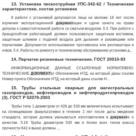
13. Установка пескоструйная УПС-342-62 / Технические
характеристики, состав установки
К работе с установкой допускается лица не моложе 18 лет после
изучения эксплуатационной
документ
ации и сдачи зачета на право
допуска к самостоятельной работе со сжатым воздухом. 5.3. При работе с
брандспойтом работающий должен пользоваться защитным костюмом,
защитным шлемом с подачей воздуха для дыхания и рукавицами или
перчатками. Допускается использование противогаза или респиратора и
очков. 5.4. Работы по ремонту и техническому обслуживанию установки д...
14. Перчатки резиновые технические. ГОСТ 20010-93
ИНФОРМАЦИОННЫЕ ДАННЫЕ ССЫЛОЧНЫЕ НОРМАТИВНО-
ТЕХНИЧЕСКИЕ
ДОКУМЕНТ
Ы Обозначение НТД, на который даны ссылки
Номер пункта Обозначение НТД, на который даны ссылки Н...
15. Трубы стальные сварные для магистральных
газопроводов, нефтепроводов и нефтепродуктопроводов
(3). ГОСТ Р 52079-2003
Трубы типа 1 диаметром от 426 до 530 мм включительно испытывают
на сплющивание факультативно в течение 2 лет после даты введения
стандарта, которая должна указываться изготовителем в
документ
е о
качестве. 5.16 Трубы диаметром 530 мм и более всех типов класса
прочности К42 и выше должны ...