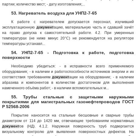
партии; количество мест; - дату изготовления;...
53. Нагреватель воздуха для УНП2-7-65
К работе с нагревателем допускается персонал, изучивший
эксплуатационную
документ
ацию, материальную часть и сдавший зачёт
на право допуска к самостоятельной работе. 4.2. При умеренных
температурах (не ниже минус 20°С) не рекомендуется на регуляторе
температуры устанавл...
54. УНП2-7-65 - Подготовка к работе, подготовка
поверхности
Необходимо убедиться: - в исправности всего применяемого
оборудования; - в наличии и работоспособности источников энергии и их
соответствия требованиям
документ
ации на оборудование; - в наличии
абразива и компонентов в количестве достаточном для выполнения
намеченного объёма работ; - в наличии вспомогательных м...
55. Трубы стальные с защитными наружными
покрытиями для магистральных газонефтепроводов ГОСТ
Р 52568-2006
Покрытие наносится на стальные бесшовные и сварные трубы
диаметром от 114 до 1420 мм, отвечающие требованиям нормативных
документ
ов (НД). 4.1.2. Наружная поверхность труб подвергается
визуальному контролю для выявления поверхностных дефектов. На