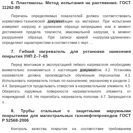
6. Пластмассы. Метод испытания на растяжение. ГОСТ
11262-80
Перечень определяемых показателей должен соответствовать
нормативно-технической
документ
ации на материал. При испытании
измеряют нагрузку и удлинение образца непрерывно или в момент
достижения предела текучести, максимальной нагрузки, в момент
разрушения образца. При записи кривой «нагрузка-удлинение»
определяют характеристики в соответствии с черт. ...
7. Гибкий нагреватель для установки нанесения
покрытия УНП 2–7–65
Перед монтажом и эксплуатацией гибкого нагревателя необходимо
внимательно ознакомиться с настоящим
документ
ом. 4.2. Установка
нагревателя должна производиться обученным персоналом. 4.3.
Использовать нагреватель только по назначению, указанному в разделе 1.
4.4. Запрещается проделывать отверстия в нагревательном элементе. 4.5.
Оберегать наружные поверхности нагревательного элемента от
повреждений. 4.6. Не перегибать нагреватель пополам. 4.7. Запрещается
э...
8. Трубы стальные с защитными наружными
покрытиями для магистральных газонефтепроводов ГОСТ
Р 52568-2006
Контроль качества покрытия на соответствие требованиям