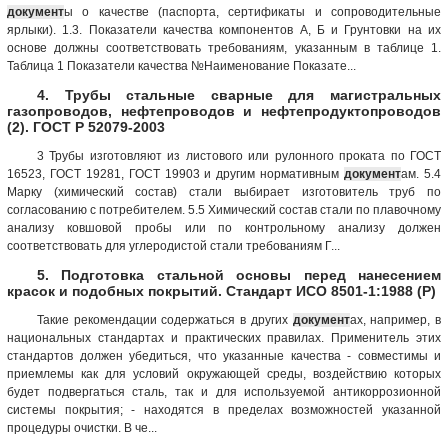
документ
ы о качестве (паспорта, сертификаты и сопроводительные
ярлыки). 1.3. Показатели качества компонентов А, Б и Грунтовки на их
основе должны соответствовать требованиям, указанным в таблице 1.
Таблица 1 Показатели качества №Наименование Показате...
4. Трубы стальные сварные для магистральных
газопроводов, нефтепроводов и нефтепродуктопроводов
(2). ГОСТ Р 52079-2003
3 Трубы изготовляют из листового или рулонного проката по ГОСТ
16523, ГОСТ 19281, ГОСТ 19903 и другим нормативным
документ
ам. 5.4
Марку (химический состав) стали выбирает изготовитель труб по
согласованию с потребителем. 5.5 Химический состав стали по плавочному
анализу ковшовой пробы или по контрольному анализу должен
соответствовать для углеродистой стали требованиям Г...
5. Подготовка стальной основы перед нанесением
красок и подобных покрытий. Стандарт ИСО 8501-1:1988 (Р)
Такие рекомендации содержаться в других
документ
ах, например, в
национальных стандартах и практических правилах. Применитель этих
стандартов должен убедиться, что указанные качества - совместимы и
приемлемы как для условий окружающей среды, воздействию которых
будет подвергаться сталь, так и для используемой антикоррозионной
системы покрытия; - находятся в пределах возможностей указанной
процедуры очистки. В че...