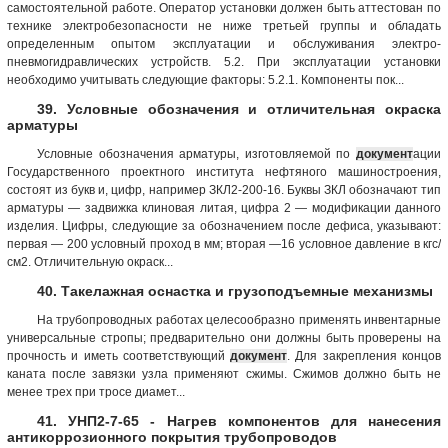
самостоятельной работе. Оператор установки должен быть аттестован по
технике электробезопасности не ниже третьей группы и обладать
определенным опытом эксплуатации и обслуживания электро-
пневмогидравлических устройств. 5.2. При эксплуатации установки
необходимо учитывать следующие факторы: 5.2.1. Компоненты пок...
39. Условные обозначения и отличительная окраска
арматуры
Условные обозначения арматуры, изготовляемой по
документ
ации
Государственного проектного института нефтяного машиностроения,
состоят из букв и, цифр, например ЗКЛ2-200-16. Буквы ЗКЛ обозначают тип
арматуры — задвижка клиновая литая, цифра 2 — модификации данного
изделия. Цифры, следующие за обозначением после дефиса, указывают:
первая — 200 условный проход в мм; вторая —16 условное давление в кгс/
см2. Отличительную окраск...
40. Такелажная оснастка и грузоподъемные механизмы
На трубопроводных работах целесообразно применять инвентарные
универсальные стропы; предварительно они должны быть проверены на
прочность и иметь соответствующий
документ
. Для закрепления концов
каната после завязки узла применяют сжимы. Сжимов должно быть не
менее трех при тросе диамет...
41. УНП2-7-65 - Нагрев компонентов для нанесения
антикоррозионного покрытия трубопроводов