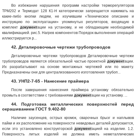
Во избежание нарушения программ настройки терморегуляторов
ТРМ202 и Термодат 128 К1-Н категорически запрещается нажимать на
какие-либо кнопки людям, не изучившим «Техническое описание и
инструкцию по эксплуатации» упомянутых регуляторов, входящую в
комплект
документ
ации на установку, и не обладающим необходимой
квалификацией. рис.5. Нагрев компонентов Порядок выполнения операций
иллюстрируется р...
42. Деталировочные чертежи трубопроводов
Деталировочные чертежи трубопроводов Деталировочные чертежи
трубопроводов являются обязательной частью проектной
документ
ации.
Их разрабатывают на основе монтажных чертежей или по макету.
Предназначены они для централизованного изготовления трубоп...
43. УНП2-7-65 - Нанесение праймера
После завершения нанесения праймера установку обязательно
промыть в соответствии с требованиями
документ
ации на установку. ...
44. Подготовка металлических поверхностей перед
окрашиванием ГОСТ 9.402-80
Наличие заусенцев, острых кромок, сварочных брызг и наплывов
пайки и их расположение на поверхности невидовых деталей допускается,
если это установлено конструкторской
документ
ацией на изделие. 1.2.
Поверхность литых изделий не должна иметь неметаллических