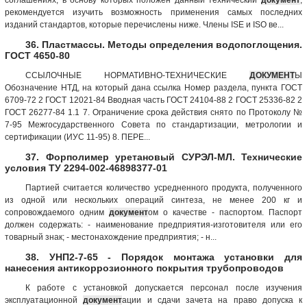
рекомендуется изучить возможность применения самых последних
изданий стандартов, которые перечислены ниже. Члены ISE и ISO ве...
36. Пластмассы. Методы определения водопоглощения.
ГОСТ 4650-80
ССЫЛОЧНЫЕ НОРМАТИВНО-ТЕХНИЧЕСКИЕ
ДОКУМЕНТ
Ы
Обозначение НТД, на который дана ссылка Номер раздела, пункта ГОСТ
6709-72 2 ГОСТ 12021-84 Вводная часть ГОСТ 24104-88 2 ГОСТ 25336-82 2
ГОСТ 26277-84 1.1 7. Ограничение срока действия снято по Протоколу №
7-95 Межгосударственного Совета по стандартизации, метрологии и
сертификации (ИУС 11-95) 8. ПЕРЕ...
37. Форполимер уретановый СУРЭЛ-МЛ. Технические
условия ТУ 2294-002-46898377-01
Партией считается количество усредненного продукта, полученного
из одной или нескольких операций синтеза, не менее 200 кг и
сопровождаемого одним
документ
ом о качестве - паспортом. Паспорт
должен содержать: - наименование предприятия-изготовителя или его
товарный знак; - местонахождение предприятия; - н...
38. УНП2-7-65 - Порядок монтажа установки для
нанесения антикоррозионного покрытия трубопроводов
К работе с установкой допускается персонал после изучения
эксплуатационной
документ
ации и сдачи зачета на право допуска к