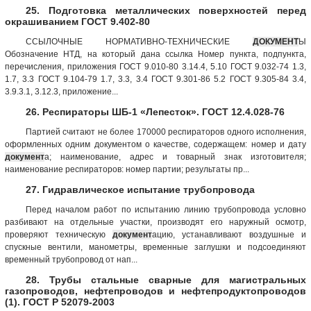
25. Подготовка металлических поверхностей перед
окрашиванием ГОСТ 9.402-80
ССЫЛОЧНЫЕ НОРМАТИВНО-ТЕХНИЧЕСКИЕ
ДОКУМЕНТ
Ы
Обозначение НТД, на который дана ссылка Номер пункта, подпункта,
перечисления, приложения ГОСТ 9.010-80 3.14.4, 5.10 ГОСТ 9.032-74 1.3,
1.7, 3.3 ГОСТ 9.104-79 1.7, 3.3, 3.4 ГОСТ 9.301-86 5.2 ГОСТ 9.305-84 3.4,
3.9.3.1, 3.12.3, приложение...
26. Респираторы ШБ-1 «Лепесток». ГОСТ 12.4.028-76
Партией считают не более 170000 респираторов одного исполнения,
оформленных одним документом о качестве, содержащем: номер и дату
документ
а; наименование, адрес и товарный знак изготовителя;
наименование респираторов: номер партии; результаты пр...
27. Гидравлическое испытание трубопровода
Перед началом работ по испытанию линию трубопровода условно
разбивают на отдельные участки, производят его наружный осмотр,
проверяют техническую
документ
ацию, устанавливают воздушные и
спускные вентили, манометры, временные заглушки и подсоединяют
временный трубопровод от нап...
28. Трубы стальные сварные для магистральных
газопроводов, нефтепроводов и нефтепродуктопроводов
(1). ГОСТ Р 52079-2003