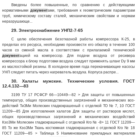
Введены более повышенные, по сравнению с действующими
нормативными
документ
ами, требования к геометрическим параметрам
труб, химическому составу сталей, механическим свойствам и нормам
неразрушающе...
29. Электроснабжение УНП2-7-65
С целю обеспечения безотказной работы компрессора К-25, в
пределах его ресурса, необходимо произвести его обкатку в течение 100
часов со сменой масла в соответствии с прилагаемой технической
документ
ацией на компрессор. Для подачи воздуха от ресивера
компрессора к блоку подготовки воздуха следует применять шланг Dу 9 мм
из маслостойкой резины. В холодное время года перекачивающие насосы
УНП следует питать через нагреватель воздуха. Корпуса распре...
30. Халаты мужские. Технические условия. ГОСТ
12.4.132—83
3199 ТУ 17 РСФСР 66—10449—82 > Для защиты от повышенных
температур, общих производственных загрязнений и механических воз­
действий ТиЗМи Молескин гладкокрашеный с от­делкой ТО № 7, 10 ГОСТ
11209—85 Для изго­товления халатов Для защиты от растворов кислот,
общих производ­ственных загряз­нений и механи­ческих воздейст­вий
КзоЗМи Молескин гладкокрашеный с от­делкой Кго № -8> 11 ГОСТ 11209—
85 То же КзоЗМи Ткань костюмная гладкокраше­ная с отделкой Кго № 18
ГОСТ 11209—85 > Таблица 5 Наименование прикладных материалов