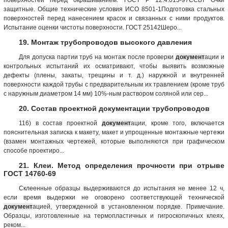
защитные. Общие технические условия ИСО 8501-1Подготовка стальных
поверхностей перед нанесением красок и связанных с ними продуктов.
Испытание оценки чистоты поверхности. ГОСТ 25142Шеро...
19. Монтаж трубопроводов высокого давления
Для допуска партии труб на монтаж после проверки
документ
ации и
контрольных испытаний их осматривают, чтобы выявить возможные
дефекты (плены, закаты, трещины и т. д.) наружной и внутренней
поверхности каждой трубы с предварительным их травлением (кроме труб
с наружным диаметром 14 мм) 10%-ным раствором соляной или сер...
20. Состав проектной документации трубопроводов
116) в состав проектной
документ
ации, кроме того, включается
пояснительная записка к макету, макет и упрощенные монтажные чертежи
(взамен монтажных чертежей, которые выполняются при графическом
способе проектиро...
21. Клеи. Метод определения прочности при отрыве
ГОСТ 14760-69
Склеенные образцы выдерживаются до испытания не менее 12 ч,
если время выдержки не оговорено соответствующей технической
документ
ацией, утвержденной в установленном порядке. Примечание.
Образцы, изготовленные на термопластичных и гигроскопичных клеях,
реком...