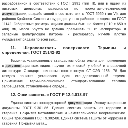
разработанной в соответствии с ГОСТ 2991 (тип III), или в ящики из
листовых древесных материалов по нормативно-технической
документ
ации, разработанной в соответствии с ГОСТ 5959 (тип VI), для
районов Крайнего Севера и труднодоступных районов - в ящики по ГОСТ
11142. Габаритные размеры ящиков должны быть не более (1110 х 650 x
480) мм, масса брутто не должна превышать 50 кг. Респираторы и
запасные фильтрующие патроны к респиратору РУ-60м плотно
укладывают рядами по всей выс...
11. Шероховатость поверхности. Термины и
определения. ГОСТ 25142-82
Термины, установленные стандартом, обязательны для применения
в
документ
ации всех видов, научно-технической, учебной и справочной
литературе. Стандарт полностью соответствует СТ СЭВ 1156—78. Для
каждого понятия установлен один стандартизованный термин.
Применение терминов-синонимов стандартизованного терми­на
запрещается. Установленные опреде...
12. Очки защитные ГОСТ Р 12.4.013-97
Единая система конструкторской
документ
ации. Эксплуатационные
документы ГОСТ 9.301-86. Единая система защиты от коррозии и
старения. Покрытия металлические и неметаллические неорганические.
Общие требования ГОСТ 9.302-88. Единая система защиты от коррозии и
старения. Покрытия мета...