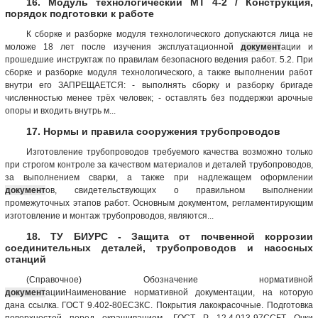
16. Модуль технологический МТ 4-2 / Конструкция,
порядок подготовки к работе
К сборке и разборке модуля технологического допускаются лица не
моложе 18 лет после изучения эксплуатационной
документ
ации и
прошедшие инструктаж по правилам безопасного ведения работ. 5.2. При
сборке и разборке модуля технологического, а также выполнении работ
внутри его ЗАПРЕЩАЕТСЯ: - выполнять сборку и разборку бригаде
численностью менее трёх человек; - оставлять без поддержки арочные
опоры и входить внутрь м...
17. Нормы и правила сооружения трубопроводов
Изготовление трубопроводов требуемого качества возможно только
при строгом контроле за качеством материалов и деталей трубопроводов,
за выполнением сварки, а также при надлежащем оформлении
документ
ов, свидетельствующих о правильном выполнении
промежуточных этапов работ. Основным документом, регламентирующим
изготовление и монтаж трубопроводов, являются...
18. ТУ БИУРС - Защита от почвенной коррозии
соединительных деталей, трубопроводов и насосных
станций
(Справочное) Обозначение нормативной
документ
ацииНаименование нормативной документации, на которую
дана ссылка. ГОСТ 9.402-80ЕСЗКС. Покрытия лакокрасочные. Подготовка
поверхностей перед окрашиванием. ГОСТ Р 12.4.013-97ССБТ Очки