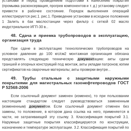
установки и перед проведением подготовки к нанесению покрытия
(промывка расконсервация, прогрев компонентов и т. д.) установку следует
привести в рабочее состояние. Порядок выполнения операций
иллюстрируется рис.1. рис.1. Приведение установки в исходное положение
1 Залить в бак маслостанции через фильтр с сеткой 02 масло
индустриальное ИГП-30 в...
48. Сдача и приемка трубопроводов в эксплуатацию,
организация труда
При сдаче в эксплуатацию технологических трубопроводов на
условное давление до 100 кгс/см2 монтажная организация обязана
представлять следующую техническую
документ
ацию: акты сдачи
траншей и опорных конструкций под монтаж, акты укладки патронов; копии
сертификатов на сварочные материалы; акты проверки внутре...
49. Трубы стальные с защитными наружными
покрытиями для магистральных газонефтепроводов ГОСТ
Р 52568-2006
Если ссылочный документ заменен (изменен), то при пользовании
настоящим стандартом следует руководствоваться замененным
(измененным)
документ
ом. Если ссылочный документ отменен без
замены, то положение, в котором дана ссылка на него, применяется в
части, не затрагивающей эту ссылку. 3. Классификация покрытий 3.1.
Наружные защитные покрытия классифицируются по конструкции,
назначению и температуре эксплуатации. 3.2. Классификация покрытий по