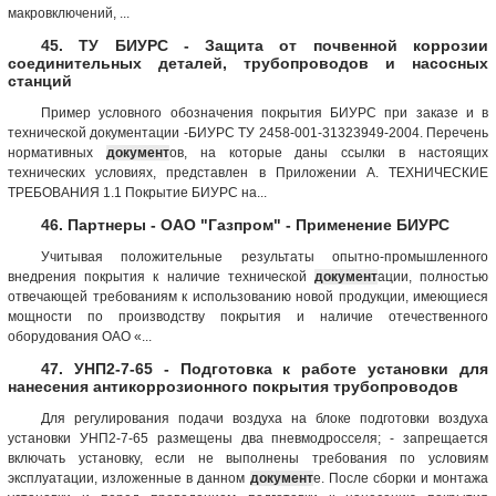
макровключений, ...
45. ТУ БИУРС - Защита от почвенной коррозии
соединительных деталей, трубопроводов и насосных
станций
Пример условного обозначения покрытия БИУРС при заказе и в
технической документации -БИУРС ТУ 2458-001-31323949-2004. Перечень
нормативных
документ
ов, на которые даны ссылки в настоящих
технических условиях, представлен в Приложении А. ТЕХНИЧЕСКИЕ
ТРЕБОВАНИЯ 1.1 Покрытие БИУРС на...
46. Партнеры - ОАО "Газпром" - Применение БИУРС
Учитывая положительные результаты опытно-промышленного
внедрения покрытия к наличие технической
документ
ации, полностью
отвечающей требованиям к использованию новой продукции, имеющиеся
мощности по производству покрытия и наличие отечественного
оборудования ОАО «...
47. УНП2-7-65 - Подготовка к работе установки для
нанесения антикоррозионного покрытия трубопроводов
Для регулирования подачи воздуха на блоке подготовки воздуха
установки УНП2-7-65 размещены два пневмодросселя; - запрещается
включать установку, если не выполнены требования по условиям
эксплуатации, изложенные в данном
документ
е. После сборки и монтажа