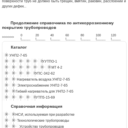
поверхности труб не должно быть трещин, вмятин, раковин, расслоений и
других дефек...
Продолжение справочника по антикоррозионному
покрытию трубопроводов
0
20
40
60
80
100
120
>>>>>>
!
.
.
.
.
.
.
.
.
.
.
.
.
.
.
.
.
.
.
.
!
.
.
.
.
.
.
.
.
.
.
.
.
.
.
.
.
.
.
.
!
.
.
.
.
.
.
.
.
.
.
.
.
.
.
.
.
.
.
.
!
.
.
.
.
.
.
.
.
.
.
.
.
.
.
.
.
.
.
.
!
.
.
.
.
.
.
.
.
.
.
.
.
.
.
.
.
.
.
.
!
.
.
.
.
.
.
.
.
.
.
.
.
.
.
.
.
.
.
.
!
.
.
.
.
.
.
.
.
.
.
.
.
.
.
.
.
.
.
.
Каталог
УНП2-7-65
УУТПО-1
МТ 4-2
УПС-342-62
Нагреватель воздуха УНП2-7-65
Электроснабжение УНП2-7-65
Гибкий нагреватель для УНП2-7-65
УТП5-15-69
Справочная информация
НСИ, используемая при разработке
Технологические трубопроводы
Устройство трубопроводов