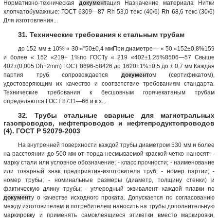
Нормативно-техни­ческая
документ
ация Назначение материала Нитки
хлопчатобумаж­ные: ГОСТ 6309—87 Rh 53,0 текс (40/6) Rh 68,6 текс (30/6)
Для изготовления...
31. Технические требования к стальным трубам
до 152 мм ± 10% « 30 «"50±0,4 ммПри диаметре— « 50 «152±0,8%159
и более « 152 «219+ 1%по ГОСТу « 219 «402±1,25%8506—57 Свыше
402±(0,005 Dh+2mm) ГОСТ 8696-58426 до 1620±1%±0,5 до ± 0,7 мм Каждая
партия труб сопровождается
документ
ом (сертификатом),
удостоверяющим их качество и соответствие требованиям стандарта.
Технические требования к бесшовным горячекатаным трубам
определяются ГОСТ 8731—66 и к х...
32. Трубы стальные сварные для магистральных
газопроводов, нефтепроводов и нефтепродуктопроводов
(4). ГОСТ Р 52079-2003
На внутренней поверхности каждой трубы диаметром 530 мм и более
на расстоянии до 500 мм от торца несмываемой краской четко наносят: -
марку стали или условное обозначение; - класс прочности; - наименование
или товарный знак предприятия-изготовителя труб; - номер партии; -
номер трубы; - номинальные размеры (диаметр, толщину стенки) и
фактическую длину трубы; - углеродный эквивалент каждой плавки по
документ
у о качестве исходного проката. Допускается по согласованию
между изготовителем и потребителем наносить на трубы дополнительную
маркировку и применять самоклеящиеся этикетки вместо маркировки,