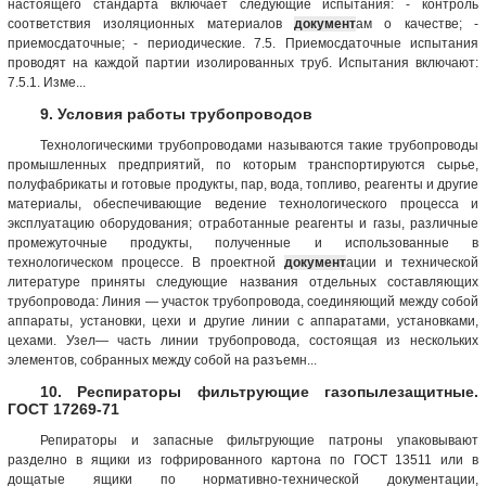
настоящего стандарта включает следующие испытания: - контроль
соответствия изоляционных материалов
документ
ам о качестве; -
приемосдаточные; - периодические. 7.5. Приемосдаточные испытания
проводят на каждой партии изолированных труб. Испытания включают:
7.5.1. Изме...
9. Условия работы трубопроводов
Технологическими трубопроводами называются такие трубопроводы
промышленных предприятий, по которым транспортируются сырье,
полуфабрикаты и готовые продукты, пар, вода, топливо, реагенты и другие
материалы, обеспечивающие ведение технологического процесса и
эксплуатацию оборудования; отработанные реагенты и газы, различные
промежуточные продукты, полученные и использованные в
технологическом процессе. В проектной
документ
ации и технической
литературе приняты следующие названия отдельных составляющих
трубопровода: Линия — участок трубопровода, соединяющий между собой
аппараты, установки, цехи и другие линии с аппаратами, установками,
цехами. Узел— часть линии трубопровода, состоящая из нескольких
элементов, собранных между собой на разъемн...
10. Респираторы фильтрующие газопылезащитные.
ГОСТ 17269-71
Репираторы и запасные фильтрующие патроны упаковывают
разделно в ящики из гофрированного картона по ГОСТ 13511 или в
дощатые ящики по нормативно-технической документации,