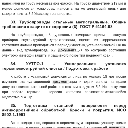
наносимой на трубу несмываемой краской. На трубах диаметром 219 мм и
менее допускается маркировку наносить на металлический ярлык для
каждого пакета. 8.2 Упаковку, транспорти...
33. Трубопроводы стальные магистральные. Общие
требования к защите от коррозии (6). ГОСТ Р 51164-98
На трубопроводах, оборудованных камерами приема - запуска
приборов внутритрубной дефектоскопии, оценка их коррозионного
состояния должна проводиться с периодичностью, устанавливаемой НД на
данный вид трубопровода. 6.7
Документ
ация по контролю состояния
электрохимической защиты и защитного покрытия подлежит хран...
34. УУТПО-1 - Универсальная установка
термопескоструйной очистки / Подготовка к работе
К работе с установкой допускается лица не моложе 18 лет после
изучения эксплуатационной
документ
ации и сдачи зачета на право
допуска к самостоятельной работе со сжатым воздухом. 5.3. Используемое
при работе горючее - керосин является легковоспламеняющейся
жидкостью. 5.4. Пр...
35. Подготовка стальной поверхности перед
антикоррозийной обработкой. Краски и покрытия. ИСО
8502-1:1991.
Все стандарты подвергаются пересмотру, и сторонам, участвующим в
соглашениях, в основу которых положен данный технический
документ
,