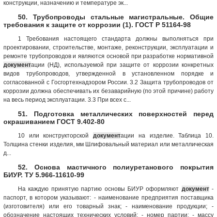
конструкции, назначению и температуре эк...
50. Трубопроводы стальные магистральные. Общие
требования к защите от коррозии (1). ГОСТ Р 51164-98
1 Требования настоящего стандарта должны выполняться при
проектировании, строительстве, монтаже, реконструкции, эксплуатации и
ремонте трубопроводов и являются основой при разработке нормативной
документ
ации (НД), используемой при защите от коррозии конкретных
видов трубопроводов, утвержденной в установленном порядке и
согласованной с Госгортехнадзором России. 3.2 Защита трубопроводов от
коррозии должна обеспечивать их безаварийную (по этой причине) работу
на весь период эксплуатации. 3.3 При всех с...
51. Подготовка металлических поверхностей перед
окрашиванием ГОСТ 9.402-80
10 или конструкторской
документ
ации на изделие. Таблица 10.
Толщина стенки изделия, мм Шлифовальный материал или металлическая
д...
52. Основа мастичного полиуретанового покрытия
БИУР. ТУ 5.966-11610-99
На каждую принятую партию основы БИУР оформляют
документ
-
паспорт, в котором указывают: - наименование предприятия поставщика
(изготовителя) или его товарный знак; - наименование продукции; -
обозначение настоящих технических условий; - номер партии; - массу