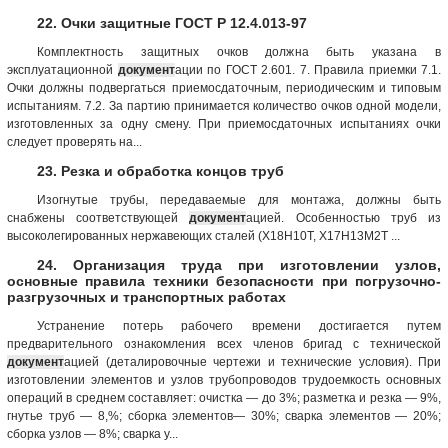
22. Очки защитные ГОСТ Р 12.4.013-97
Комплектность защитных очков должна быть указана в
эксплуатационной
документ
ации по ГОСТ 2.601. 7. Правила приемки 7.1.
Очки должны подвергаться приемосдаточным, периодическим и типовым
испытаниям. 7.2. За партию принимается количество очков одной модели,
изготовленных за одну смену. При приемосдаточных испытаниях очки
следует проверять на...
23. Резка и обработка концов труб
Изогнутые трубы, передаваемые для монтажа, должны быть
снабжены соответствующей
документ
ацией. Особенностью труб из
высоколегированных нержавеющих сталей (Х18Н10Т, Х17Н13М2Т ...
24. Организация труда при изготовлении узлов,
основные правила техники безопасности при погрузочно-
разгрузочных и транспортных работах
Устранение потерь рабочего времени достигается путем
предварительного ознакомления всех членов бригад с технической
документ
ацией (деталировочные чертежи и технические условия). При
изготовлении элементов и узлов трубопроводов трудоемкость основных
операций в среднем составляет: очистка — до 3%; разметка и резка — 9%,
гнутье труб — 8,%; сборка элементов— 30%; сварка элементов — 20%;
сборка узлов — 8%; сварка у...