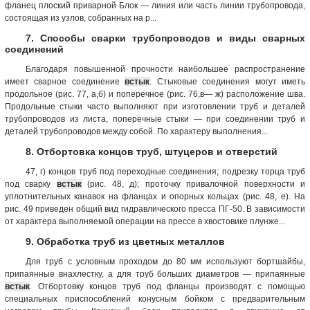
фланец плоский приварной Блок — линия или часть линии трубопровода,
состоящая из узлов, собранных на р...
7. Способы сварки трубопроводов и виды сварных
соединений
Благодаря повышенной прочности наибольшее распространение
имеет сварное соединение
встык
. Стыковые соединения могут иметь
продольное (рис. 77, а,б) и поперечное (рис. 76,в— ж) расположение шва.
Продольные стыки часто выполняют при изготовлении труб и деталей
трубопроводов из листа, поперечные стыки — при соединении труб и
деталей трубопроводов между собой. По характеру выполнения...
8. Отбортовка концов труб, штуцеров и отверстий
47, г) концов труб под переходные соединения; подрезку торца труб
под сварку
встык
(рис. 48, д); проточку привалочной поверхности и
уплотнительных канавок на фланцах и опорных кольцах (рис. 48, е). На
рис. 49 приведен общий вид гидравлического пресса ПГ-50. В зависимости
от характера выполняемой операции на прессе в хвостовике плунже...
9. Обработка труб из цветных металлов
Для труб с условным проходом до 80 мм используют бортшайбы,
припаянные внахлестку, а для труб больших диаметров — припаянные
встык
. Отбортовку концов труб под фланцы производят с помощью
специальных приспособлений конусным бойком с предварительным