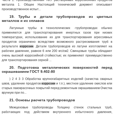
металла 1. Общее Настоящий технический документ описывает
производственное испыт...
19. Трубы и детали трубопроводов из цветных
металлов и их сплавов
Латунные трубы в технологических -трубопроводах обычно
применяются для транспортирования инертных газов при низких
температурах, использование их для транспортирования агрессивных
продуктов ограничено вследствие возможного растрескивания труб в
результате
коррозии
. Детали трубопроводов из латуни изготовляют на
рабочее давление, равное 6 или 200 кгс/см2. Свинцовые трубы обладают
очень высокой коррозийной стойкостью; их применяют преимущественно
для транспортирования серной ...
20. Подготовка металлических поверхностей перед
окрашиванием ГОСТ 9.402-80
) 2 4 3 3 Обработка крупногабаритных изделий (зачистка сварных
швов, удаление продуктов
коррозии
и т.п.), местное удаление окислов или
старых лакокрасочных покрытий перед ремонтным окрашиванием Очистка
вручную при по...
21. Основы расчета трубопроводов
Межцеховые трубопроводы Толщину стенок стальных труб,
работающих под действием внутреннего избыточного давления,