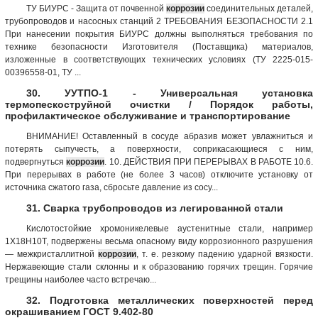
ТУ БИУРС - Защита от почвенной
коррозии
соединительных деталей,
трубопроводов и насосных станций 2 ТРЕБОВАНИЯ БЕЗОПАСНОСТИ 2.1
При нанесении покрытия БИУРС должны выполняться требования по
технике безопасности Изготовителя (Поставщика) материалов,
изложенные в соответствующих технических условиях (ТУ 2225-015-
00396558-01, ТУ ...
30. УУТПО-1 - Универсальная установка
термопескоструйной очистки / Порядок работы,
профилактическое обслуживание и транспортирование
ВНИМАНИЕ! Оставленный в сосуде абразив может увлажниться и
потерять сыпучесть, а поверхности, соприкасающиеся с ним,
подвергнуться
коррозии
. 10. ДЕЙСТВИЯ ПРИ ПЕРЕРЫВАХ В РАБОТЕ 10.6.
При перерывах в работе (не более 3 часов) отключите установку от
источника сжатого газа, сбросьте давление из сосу...
31. Сварка трубопроводов из легированной стали
Кислотостойкие хромоникелевые аустенитные стали, например
1Х18Н10Т, подвержены весьма опасному виду коррозионного разрушения
— межкристаллитной
коррозии
, т. е. резкому падению ударной вязкости.
Нержавеющие стали склонны и к образованию горячих трещин. Горячие
трещины наиболее часто встречаю...
32. Подготовка металлических поверхностей перед
окрашиванием ГОСТ 9.402-80