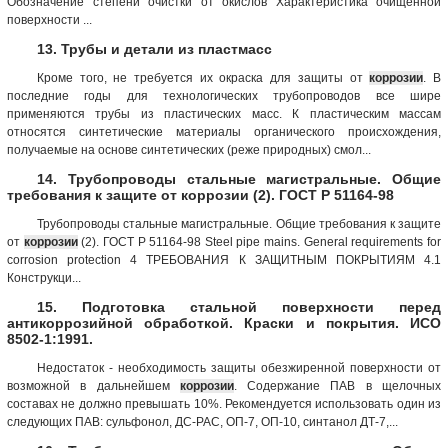
Обозначение степени очистки от окислов Характеристика очищенной
поверхности ...
13. Трубы и детали из пластмасс
Кроме того, не требуется их окраска для защиты от
коррозии
. В
последние годы для технологических трубопроводов все шире
применяются трубы из пластических масс. К пластическим массам
относятся синтетические материалы органического происхождения,
получаемые на основе синтетических (реже природных) смол...
14. Трубопроводы стальные магистральные. Общие
требования к защите от коррозии (2). ГОСТ Р 51164-98
Трубопроводы стальные магистральные. Общие требования к защите
от
коррозии
(2). ГОСТ Р 51164-98 Steel pipe mains. General requirements for
corrosion protection 4 ТРЕБОВАНИЯ К ЗАЩИТНЫМ ПОКРЫТИЯМ 4.1
Конструкци...
15. Подготовка стальной поверхности перед
антикоррозийной обработкой. Краски и покрытия. ИСО
8502-1:1991.
Недостаток - необходимость защиты обезжиренной поверхности от
возможной в дальнейшем
коррозии
. Содержание ПАВ в щелочных
составах не должно превышать 10%. Рекомендуется использовать один из
следующих ПАВ: сульфонол, ДС-РАС, ОП-7, ОП-10, синтанол ДТ-7,...