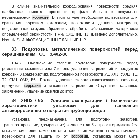
В случае значительного корродирования поверхности средняя
наибольшая высота неровности профиля больше в результате
неравномерной
коррозии
. В этом случае необходимо пользоваться для
сравнения образцом (эталоном) поверхности данного материала,
подверженной струйно-абразивной обработке абразивным материалом
определенной зернистости. ПРИЛОЖЕНИЕ 11. (Введено дополнительно,
Изм. № 2). ИНФОРМАЦИОННЫЕ ДАННЫЕ 1. Р...
33. Подготовка металлических поверхностей перед
окрашиванием ГОСТ 9.402-80
104-79 Обозначение степени подготовки поверхности перед
ремонтным окрашиванием Степень удаления загрязнений и продуктов
коррозии Характеристика подготовленной поверхности У1, ХЛ1, УХЛ1, T1,
Т2, ОМ1, ОМ2, В5 I Полное удаление старого лакокрасочного покрытия,
продуктов
коррозии
и масляных загрязнений Отсутствие масляных
загрязнений. Удаление окислов до втор...
34. УНП2-7-65 - Условия эксплуатации / Технические
характеристики установки для нанесения
антикоррозионного покрытия трубопроводов
Установка предназначена для подготовки (разогрев,
транспортирование, дозирование) компонентов быстро отверждающейся
мастики, смешения компонентов и нанесения мастики на металлические
поверхности для защиты их от
коррозии
. Установка может быть