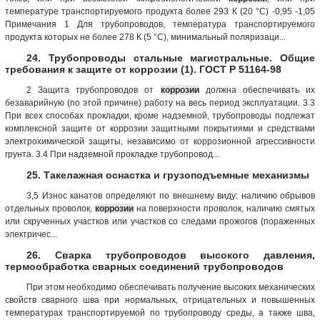
температуре транспортируемого продукта более 293 К (20 °С) -0,95 -1,05
Примечания 1 Для трубопроводов, температура транспортируемого
продукта которых не более 278 К (5 °С), минимальный поляризаци...
24. Трубопроводы стальные магистральные. Общие
требования к защите от коррозии (1). ГОСТ Р 51164-98
2 Защита трубопроводов от
коррозии
должна обеспечивать их
безаварийную (по этой причине) работу на весь период эксплуатации. 3.3
При всех способах прокладки, кроме надземной, трубопроводы подлежат
комплексной защите от коррозии защитными покрытиями и средствами
электрохимической защиты, независимо от коррозионной агрессивности
грунта. 3.4 При надземной прокладке трубопровод...
25. Такелажная оснастка и грузоподъемные механизмы
3,5 Износ канатов определяют по внешнему виду: наличию обрывов
отдельных проволок,
коррозии
на поверхности проволок, наличию смятых
или скрученных участков или участков со следами прожогов (пораженных
электричес...
26. Сварка трубопроводов высокого давления,
термообработка сварных соединений трубопроводов
При этом необходимо обеспечивать получение высоких механических
свойств сварного шва при нормальных, отрицательных и повышенных
температурах транспортируемой по трубопроводу среды, а также шва,