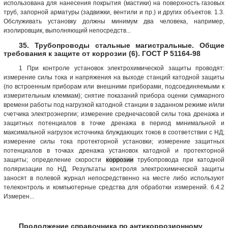
использована для нанесения покрытия (мастики) на поверхность газовых
труб, запорной арматуры (задвижки, вентили и пр.) и других объектов. 1.3.
Обслуживать установку должны минимум два человека, например,
изолировщик, выполняющий непосредств...
35. Трубопроводы стальные магистральные. Общие
требования к защите от коррозии (6). ГОСТ Р 51164-98
1 При контроле установок электрохимической защиты проводят:
измерение силы тока и напряжения на выходе станций катодной защиты
(по встроенным приборам или внешними приборами, подсоединяемыми к
измерительным клеммам); снятие показаний прибора оценки суммарного
времени работы под нагрузкой катодной станции в заданном режиме и/или
счетчика электроэнергии; измерение среднечасовой силы тока дренажа и
защитных потенциалов в точке дренажа в период минимальной и
максимальной нагрузок источника блуждающих токов в соответствии с НД;
измерение силы тока протекторной установки; измерение защитных
потенциалов в точках дренажа установок катодной и протекторной
защиты; определение скорости
коррозии
трубопровода при катодной
поляризации по НД. Результаты контроля электрохимической защиты
заносят в полевой журнал непосредственно на месте либо используют
телеконтроль и компьютерные средства для обработки измерений. 6.4.2
Измерен...
Продолжение справочника по антикоррозионному