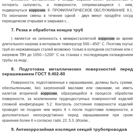
потерять сыпучесть, а поверхности, соприкасающиеся с ним,
подвергнуться
коррозии
. 9. ПРОФИЛАКТИЧЕСКОЕ ОБСЛУЖИВАНИЕ 9.1.
По окончании смены в течение одной - двух минут продуйте сосуд
периодически открывая и закрывая с...
7. Резка и обработка концов труб
) является их склонность к межкристаллитной
коррозии
во время
длительного нагрева в интервале температур 500—850° С. Поэтому гнутье
труб из нержавеющих сталей возможно только в холодном состоянии или с
нагревом ТВЧ до 1050—1200° С на станках с последующим охлаждением
трубы за инду...
8. Подготовка металлических поверхностей перед
окрашиванием ГОСТ 9.402-80
Поверхности, подготовленные к окрашиванию, должны быть сухими,
обеспыленными, без загрязнений маслами или смазками, не иметь
налетов вторичной
коррозии
, образующейся в процессе обработки
поверхности, за исключением труднодоступных поверхностей изделий
сложной конфигурации. 5.2. Контроль состояния поверхности изделий
проводят не позднее чем через 6 ч после подготовки поверхности, и
дополнительно непосредственно перед окрашиванием при сроке
хранения более 6 ч согласно табл. 22. 5.3. (Исклю...
9. Антикоррозийная изоляция секций трубопроводов