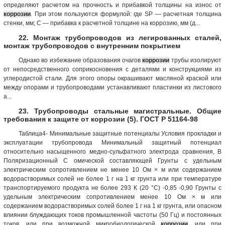
определяют расчетом на прочность и прибавкой толщины на износ от
коррозии
. При этом пользуются формулой: где SР — расчетная толщина
стенки, мм; С — прибавка к расчетной толщине на коррозию, мм (д...
22. Монтаж трубопроводов из легированных сталей,
монтаж трубопроводов с внутренним покрытием
Однако во избежание образования очагов
коррозии
трубы изолируют
от непосредственного соприкосновения с деталями и конструкциями из
углеродистой стали. Для этого опоры окрашивают масляной краской или
между опорами и трубопроводами устанавливают пластинки из листового
а...
23. Трубопроводы стальные магистральные. Общие
требования к защите от коррозии (5). ГОСТ Р 51164-98
Таблица4- Минимальные защитные потенциалы Условия прокладки и
эксплуатации трубопровода Минимальный защитный потенциал
относительно насыщенного медно-сульфатного электрода сравнения, В
Поляризационный С омической составляющей Грунты с удельным
электрическим сопротивлением не менее 10 Ом × м или содержанием
водорастворимых солей не более 1 г на 1 кг грунта или при температуре
транспортируемого продукта не более 293 К (20 °С) -0,85 -0,90 Грунты с
удельным электрическим сопротивлением менее 10 Ом × м или
содержанием водорастворимых солей более 1 г на 1 кг грунта, или опасном
влиянии блуждающих токов промышленной частоты (50 Гц) и постоянных
токов, или при возможной микробиологической
коррозии
, или при