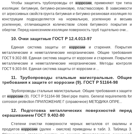
Чтобы защитить трубопроводы от
коррозии
, применяют три типа
изоляции: битумную, битумно-резиновую, пластмассовую. В зависимости
от агрессивных свойств грунта битумная и битумно-резиновая изоляция по
конструкции подразделяется на нормальную, усиленную и весьма
усиленную, отличающиеся количеством слоев битумного покрытия и
обертки. Перед нанесением изоляции поверхность труб тщательно очи...
10. Очки защитные ГОСТ Р 12.4.013-97
Единая система защиты от
коррозии
и старения. Покрытия
металлические и неметаллические неорганические. Общие требования
ГОСТ 9.302-88. Единая система защиты от коррозии и старения. Покрытия
металлические и неметаллические неорганические. Методы контроля
ГОСТ 9.303-84. Единая система защиты от коррозии и ...
11. Трубопроводы стальные магистральные. Общие
требования к защите от коррозии (9). ГОСТ Р 51164-98
Трубопроводы стальные магистральные. Общие требования к защите
от
коррозии
(9). ГОСТ Р 51164-98 Steel pipe mains. General requirements for
corrosion protection ПРИЛОЖЕНИЕ Г (справочное) МЕТОДИКА ОПРЕ...
12. Подготовка металлических поверхностей перед
окрашиванием ГОСТ 9.402-80
Степени очистки поверхности черных металлов от окалины и
продуктов
коррозии
(далее - окислов) приведены в табл. 3. Таблица 3.