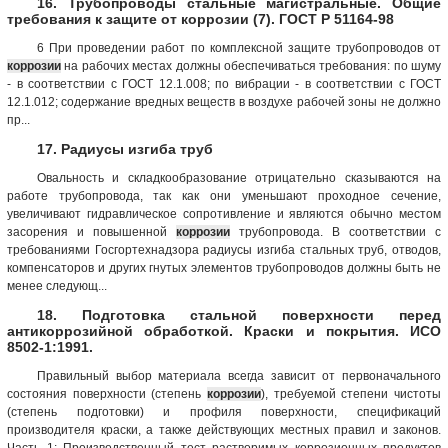
16. Трубопроводы стальные магистральные. Общие
требования к защите от коррозии (7). ГОСТ Р 51164-98
6 При проведении работ по комплексной защите трубопроводов от
коррозии
на рабочих местах должны обеспечиваться требования: по шуму
- в соответствии с ГОСТ 12.1.008; по вибрации - в соответствии с ГОСТ
12.1.012; содержание вредных веществ в воздухе рабочей зоны не должно
пр...
17. Радиусы изгиба труб
Овальность и складкообразование отрицательно сказываются на
работе трубопровода, так как они уменьшают проходное сечение,
увеличивают гидравлическое сопротивление и являются обычно местом
засорения и повышенной
коррозии
трубопровода. В соответствии с
требованиями Госгортехнадзора радиусы изгиба стальных труб, отводов,
компенсаторов и других гнутых элементов трубопроводов должны быть не
менее следующ...
18. Подготовка стальной поверхности перед
антикоррозийной обработкой. Краски и покрытия. ИСО
8502-1:1991.
Правильный выбор материала всегда зависит от первоначального
состояния поверхности (степень
коррозии
), требуемой степени чистоты
(степень подготовки) и профиля поверхности, спецификаций
производителя краски, а также действующих местных правил и законов.
Часть 1: Производственный тест растворимых коррозионных продуктов