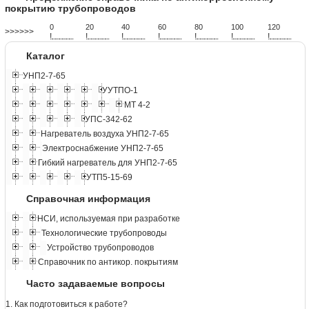
покрытию трубопроводов
0
20
40
60
80
100
120
>>>>>>
!
.
.
.
.
.
.
.
.
.
.
.
.
.
.
.
.
.
.
.
!
.
.
.
.
.
.
.
.
.
.
.
.
.
.
.
.
.
.
.
!
.
.
.
.
.
.
.
.
.
.
.
.
.
.
.
.
.
.
.
!
.
.
.
.
.
.
.
.
.
.
.
.
.
.
.
.
.
.
.
!
.
.
.
.
.
.
.
.
.
.
.
.
.
.
.
.
.
.
.
!
.
.
.
.
.
.
.
.
.
.
.
.
.
.
.
.
.
.
.
!
.
.
.
.
.
.
.
.
.
.
.
.
.
.
.
.
.
.
.
Каталог
УНП2-7-65
УУТПО-1
МТ 4-2
УПС-342-62
Нагреватель воздуха УНП2-7-65
Электроснабжение УНП2-7-65
Гибкий нагреватель для УНП2-7-65
УТП5-15-69
Справочная информация
НСИ, используемая при разработке
Технологические трубопроводы
Устройство трубопроводов
Справочник по антикор. покрытиям
Часто задаваемые вопросы
1. Как подготовиться к работе?