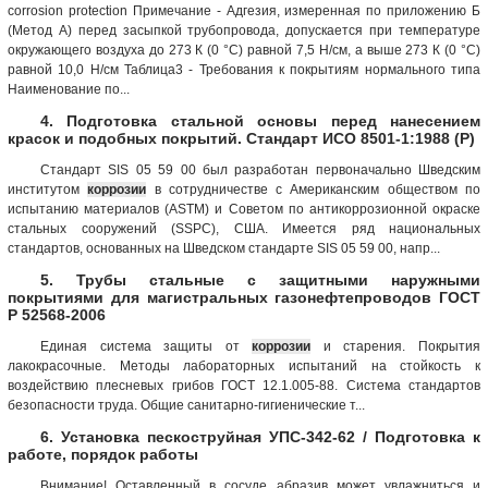
corrosion protection Примечание - Адгезия, измеренная по приложению Б
(Метод А) перед засыпкой трубопровода, допускается при температуре
окружающего воздуха до 273 К (0 °С) равной 7,5 Н/см, а выше 273 К (0 °С)
равной 10,0 Н/см Таблица3 - Требования к покрытиям нормального типа
Наименование по...
4. Подготовка стальной основы перед нанесением
красок и подобных покрытий. Стандарт ИСО 8501-1:1988 (Р)
Стандарт SIS 05 59 00 был разработан первоначально Шведским
институтом
коррозии
в сотрудничестве с Американским обществом по
испытанию материалов (ASTM) и Советом по антикоррозионной окраске
стальных сооружений (SSPC), США. Имеется ряд национальных
стандартов, основанных на Шведском стандарте SIS 05 59 00, напр...
5. Трубы стальные с защитными наружными
покрытиями для магистральных газонефтепроводов ГОСТ
Р 52568-2006
Единая система защиты от
коррозии
и старения. Покрытия
лакокрасочные. Методы лабораторных испытаний на стойкость к
воздействию плесневых грибов ГОСТ 12.1.005-88. Система стандартов
безопасности труда. Общие санитарно-гигиенические т...
6. Установка пескоструйная УПС-342-62 / Подготовка к
работе, порядок работы
Внимание! Оставленный в сосуде абразив может увлажниться и