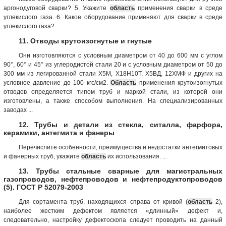
аргонодуговой сварки? 5. Укажите
область
применения сварки в среде
углекислого газа. 6. Какое оборудование применяют для сварки в среде
углекислого газа? ...
11. Отводы крутоизогнутые и гнутые
Они изготовляются с условным диаметром от 40 до 600 мм с углом
90°, 60° и 45° из углеродистой стали 20 и с условным диаметром от 50 до
300 мм из легированной стали Х5М, Х18Н10Т, Х5ВД, 12ХМФ и других на
условное давление до 100 кгс/см2.
Область
применения крутоизогнутых
отводов определяется типом труб и маркой стали, из которой они
изготовлены, а также способом выполнения. На специализированных
заводах ...
12. Трубы и детали из стекла, ситалла, фарфора,
керамики, антегмита и фанеры
Перечислите особенности, преимущества и недостатки антегмитовых
и фанерных труб, укажите
область
их использования. ...
13. Трубы стальные сварные для магистральных
газопроводов, нефтепроводов и нефтепродуктопроводов
(5). ГОСТ Р 52079-2003
Для сортамента труб, находящихся справа от кривой (
область
2),
наиболее жестким дефектом является «длинный» дефект и,
следовательно, настройку дефектоскопа следует проводить на данный