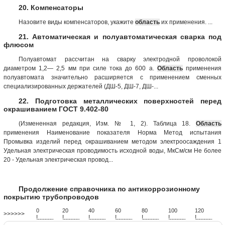
20. Компенсаторы
Назовите виды компенсаторов, укажите
область
их применения. ...
21. Автоматическая и полуавтоматическая сварка под
флюсом
Полуавтомат рассчитан на сварку электродной проволокой
диаметром 1,2— 2,5 мм при силе тока до 600 а.
Область
применения
полуавтомата значительно расширяется с применением сменных
специализированных держателей (ДШ-5, ДШ-7, ДШ-...
22. Подготовка металлических поверхностей перед
окрашиванием ГОСТ 9.402-80
(Измененная редакция, Изм. № 1, 2). Таблица 18.
Область
применения Наименование показателя Норма Метод испытания
Промывка изделий перед окрашиванием методом электроосаждения 1
Удельная электрическая проводимость исходной воды, МкСм/см Не более
20 - Удельная электрическая провод...
Продолжение справочника по антикоррозионному
покрытию трубопроводов
0
20
40
60
80
100
120
>>>>>>
!
.
.
.
.
.
.
.
.
.
.
.
.
.
.
.
.
.
.
.
!
.
.
.
.
.
.
.
.
.
.
.
.
.
.
.
.
.
.
.
!
.
.
.
.
.
.
.
.
.
.
.
.
.
.
.
.
.
.
.
!
.
.
.
.
.
.
.
.
.
.
.
.
.
.
.
.
.
.
.
!
.
.
.
.
.
.
.
.
.
.
.
.
.
.
.
.
.
.
.
!
.
.
.
.
.
.
.
.
.
.
.
.
.
.
.
.
.
.
.
!
.
.
.
.
.
.
.
.
.
.
.
.
.
.
.
.
.
.
.