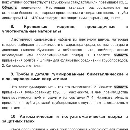
покрытиями соответствуют зарубежным стандартам или превышают их. 1.
Область
применения Настоящий стандарт распространяется на
стальные бесшовные, сварные прямошовные и спирально-шовные трубы
диаметром 114 - 1420 мм с наружными защитными покрытиями, нанес...
8. Крепежные изделия, прокладочные и
уплотнительные материалы
Изготовляют сальниковые набивки из плетеного шнура, материал
которого выбирают в завивимости от характера среды, ее температуры и
давления (хлопчатобумажная и асбестовая нити, комбинированные
асбомедные или асбоалюминиевые пряди). 1. Назовите
область
применения болтов и шпилек для фланцевых соединений трубопроводов.
2. Как определяют дли...
9. Трубы и детали гуммированные, биметаллические и
с лакокрасочными покрытиями
Что такое гуммирование и как его выполняют? 2. Укажите
область
применения гуммированных труб. 3. Расскажите, в чем преимущества
биметаллических труб и укажите их сортамент? 4. Назовите область
применения труб и деталей трубопроводов с внутренним лакокрасочным
покрытием. ...
10. Автоматическая и полуавтоматическая сварка в
защитных газах
Какое оборудование и какие приспособления используют для ручной