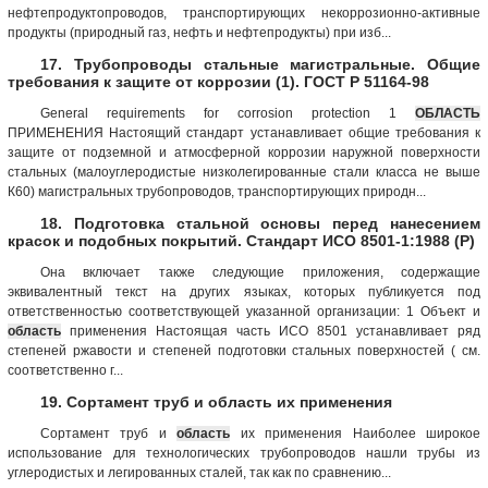
нефтепродуктопроводов, транспортирующих некоррозионно-активные
продукты (природный газ, нефть и нефтепродукты) при изб...
17. Трубопроводы стальные магистральные. Общие
требования к защите от коррозии (1). ГОСТ Р 51164-98
General requirements for corrosion protection 1
ОБЛАСТЬ
ПРИМЕНЕНИЯ Настоящий стандарт устанавливает общие требования к
защите от подземной и атмосферной коррозии наружной поверхности
стальных (малоуглеродистые низколегированные стали класса не выше
К60) магистральных трубопроводов, транспортирующих природн...
18. Подготовка стальной основы перед нанесением
красок и подобных покрытий. Стандарт ИСО 8501-1:1988 (Р)
Она включает также следующие приложения, содержащие
эквивалентный текст на других языках, которых публикуется под
ответственностью соответствующей указанной организации: 1 Объект и
область
применения Настоящая часть ИСО 8501 устанавливает ряд
степеней ржавости и степеней подготовки стальных поверхностей ( см.
соответственно г...
19. Сортамент труб и область их применения
Сортамент труб и
область
их применения Наиболее широкое
использование для технологических трубопроводов нашли трубы из
углеродистых и легированных сталей, так как по сравнению...