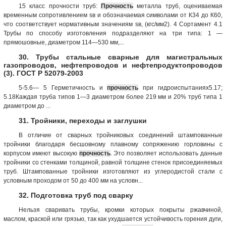
15 класс прочности труб:
Прочность
металла труб, оцениваемая
временным сопротивлением sв и обозначаемая символами от К34 до К60,
что соответствует нормативным значениям sв, (кгс/мм2). 4 Сортамент 4.1
Трубы по способу изготовления подразделяют на три типа: 1 —
прямошовные, диаметром 114—530 мм,...
30. Трубы стальные сварные для магистральных
газопроводов, нефтепроводов и нефтепродуктопроводов
(3). ГОСТ Р 52079-2003
5-5.6— 5 Герметичность и
прочность
при гидроиспытаниях5.17;
5.18Каждая труба типов 1—3 диаметром более 219 мм и 20% труб типа 1
диаметром до ...
31. Тройники, переходы и заглушки
В отличие от сварных тройниковых соединений штампованные
тройники благодаря бесшовному плавному сопряжению горловины с
корпусом имеют высокую
прочность
. Это позволяет использовать данные
тройники со стенками толщиной, равной толщине стенок присоединяемых
труб. Штампованные тройники изготовляют из углеродистой стали с
условным проходом от 50 до 400 мм на условн...
32. Подготовка труб под сварку
Нельзя сваривать трубы, кромки которых покрыты ржавчиной,
маслом, краской или грязью, так как ухудшается устойчивость горения дуги,