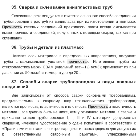
35. Сварка и склеивание винипластовых труб
Склеивание рекомендуется в качестве основного способа соединения
трубопроводов в раструб из винипласта при их изготовлении и монтаже.
Прочность
клеевых соединений практически почти всегда оказывается
выше прочности соединений, полученных с помощью сварки, так как при
склеивании ...
36. Трубы и детали из пластмасс
Навивая слои материала в определенных направлениях, получают
трубы с максимальной удельной
прочность
ю. Изготовляют трубы из
стеклопластика марки СВАМ (удельный вес—1,8 г/см3); применяют их при
давлении до 50 кг/см2 и температуре до 20...
37. Способы сварки трубопроводов и виды сварных
соединений
Вне зависимости от способа сварки основными требованиями,
предъявляемыми к сварному шву технологических трубопроводов,
являются прочность, пластичность и плотность.
Прочность
и пластичность
металла швов должна быть не ниже, чем у основного металла. К сварке и
прихватке стыков трубопроводов I, II, III и IV категории допускаются
сварщики, имеющие удостоверение о сдаче испытаний в соответствии с
«Правилами испытания электросварщиков и газосварщиков для допуска их
к ответственным сварочным работам», утвержденными