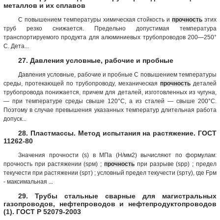
металлов и их сплавов
С повышением температуры химическая стойкость и
прочность
этих
труб резко снижается. Предельно допустимая температура
транспортируемого продукта для алюминиевых трубопроводов 200—250°
С. Дета...
27. Давления условные, рабочие и пробные
Давления условные, рабочие и пробные С повышением температуры
среды, протекающей по трубопроводу, механическая
прочность
деталей
трубопровода понижается, причем для деталей, изготовленных из чугуна,
— при температуре среды свыше 120°С, а из сталей — свыше 200°С.
Поэтому в случае превышения указанных температур длительная работа
допуск...
28. Пластмассы. Метод испытания на растяжение. ГОСТ
11262-80
Значения прочности (s) в МПа (Н/мм2) вычисляют по формулам:
прочность при растяжении (sрм) ;
прочность
при разрыве (sрр) ; предел
текучести при растяжении (sрт) ; условный предел текучести (sрту), где Fрм
- максимальная ...
29. Трубы стальные сварные для магистральных
газопроводов, нефтепроводов и нефтепродуктопроводов
(1). ГОСТ Р 52079-2003