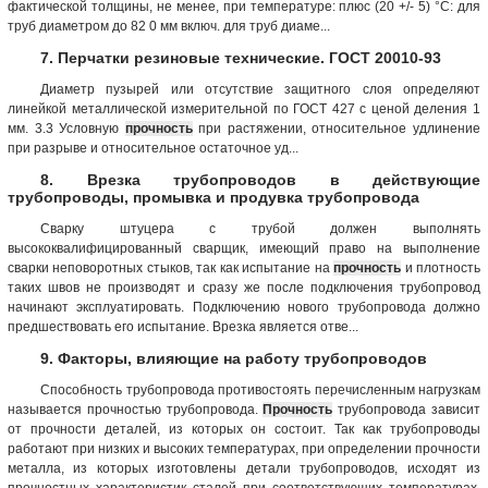
фактической толщины, не менее, при температуре: плюс (20 +/- 5) °С: для
труб диаметром до 82 0 мм включ. для труб диаме...
7. Перчатки резиновые технические. ГОСТ 20010-93
Диаметр пузырей или отсутствие защитного слоя определяют
линейкой металлической измерительной по ГОСТ 427 с ценой деления 1
мм. 3.3 Условную
прочность
при растяжении, относительное удлинение
при разрыве и относительное остаточное уд...
8. Врезка трубопроводов в действующие
трубопроводы, промывка и продувка трубопровода
Сварку штуцера с трубой должен выполнять
высококвалифицированный сварщик, имеющий право на выполнение
сварки неповоротных стыков, так как испытание на
прочность
и плотность
таких швов не производят и сразу же после подключения трубопровод
начинают эксплуатировать. Подключению нового трубопровода должно
предшествовать его испытание. Врезка является отве...
9. Факторы, влияющие на работу трубопроводов
Способность трубопровода противостоять перечисленным нагрузкам
называется прочностью трубопровода.
Прочность
трубопровода зависит
от прочности деталей, из которых он состоит. Так как трубопроводы
работают при низких и высоких температурах, при определении прочности
металла, из которых изготовлены детали трубопроводов, исходят из
прочностных характеристик сталей при соответствующих температурах.