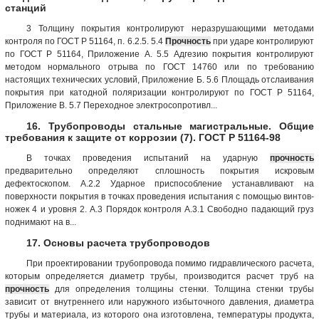
станций
3 Толщину покрытия контролируют неразрушающими методами
контроля по ГОСТ Р 51164, п. 6.2.5. 5.4
Прочность
при ударе контролируют
по ГОСТ Р 51164, Приложение А. 5.5 Адгезию покрытия контролируют
методом нормального отрыва по ГОСТ 14760 или по требованию
настоящих технических условий, Приложение Б. 5.6 Площадь отслаивания
покрытия при катодной поляризации контролируют по ГОСТ Р 51164,
Приложение В. 5.7 Переходное электросопротивл...
16. Трубопроводы стальные магистральные. Общие
требования к защите от коррозии (7). ГОСТ Р 51164-98
В точках проведения испытаний на ударную
прочность
предварительно определяют сплошность покрытия искровым
дефектоскопом. А.2.2 Ударное приспособление устанавливают на
поверхности покрытия в точках проведения испытания с помощью винтов-
ножек 4 и уровня 2. A.3 Порядок контроля А.3.1 Свободно падающий груз
поднимают на в...
17. Основы расчета трубопроводов
При проектировании трубопровода помимо гидравлического расчета,
которым определяется диаметр трубы, производится расчет труб на
прочность
для определения толщины стенки. Толщина стенки трубы
зависит от внутреннего или наружного избыточного давления, диаметра
трубы и материала, из которого она изготовлена, температуры продукта,