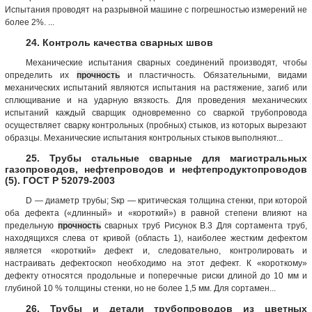
Испытания проводят на разрывной машине с погрешностью измерений не
более 2%. ...
24. Контроль качества сварных швов
Механические испытания сварных соединений производят, чтобы
определить их
прочность
и пластичность. Обязательными, видами
механических испытаний являются испытания на растяжение, загиб или
сплющивание и на ударную вязкость. Для проведения механических
испытаний каждый сварщик одновременно со сваркой трубопровода
осуществляет сварку контрольных (пробных) стыков, из которых вырезают
образцы. Механические испытания контрольных стыков выполняют...
25. Трубы стальные сварные для магистральных
газопроводов, нефтепроводов и нефтепродуктопроводов
(5). ГОСТ Р 52079-2003
D — диаметр трубы; Sкр — критическая толщина стенки, при которой
оба дефекта («длинный» и «короткий») в равной степени влияют на
предельную
прочность
сварных труб Рисунок В.3 Для сортамента труб,
находящихся слева от кривой (область 1), наиболее жестким дефектом
является «короткий» дефект и, следовательно, контролировать и
настраивать дефектоскоп необходимо на этот дефект. К «короткому»
дефекту относятся продольные и поперечные риски длиной до 10 мм и
глубиной 10 % толщины стенки, но не более 1,5 мм. Для сортамен...
26. Трубы и детали трубопроводов из цветных