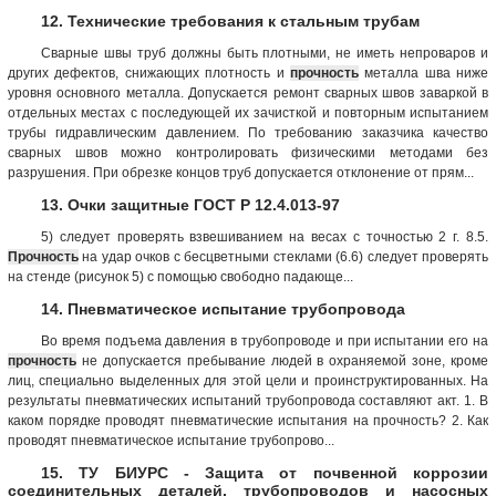
12. Технические требования к стальным трубам
Сварные швы труб должны быть плотными, не иметь непроваров и
других дефектов, снижающих плотность и
прочность
металла шва ниже
уровня основного металла. Допускается ремонт сварных швов заваркой в
отдельных местах с последующей их зачисткой и повторным испытанием
трубы гидравлическим давлением. По требованию заказчика качество
сварных швов можно контролировать физическими методами без
разрушения. При обрезке концов труб допускается отклонение от прям...
13. Очки защитные ГОСТ Р 12.4.013-97
5) следует проверять взвешиванием на весах с точностью 2 г. 8.5.
Прочность
на удар очков с бесцветными стеклами (6.6) следует проверять
на стенде (рисунок 5) с помощью свободно падающе...
14. Пневматическое испытание трубопровода
Во время подъема давления в трубопроводе и при испытании его на
прочность
не допускается пребывание людей в охраняемой зоне, кроме
лиц, специально выделенных для этой цели и проинструктированных. На
результаты пневматических испытаний трубопровода составляют акт. 1. В
каком порядке проводят пневматические испытания на прочность? 2. Как
проводят пневматическое испытание трубопрово...
15. ТУ БИУРС - Защита от почвенной коррозии
соединительных деталей, трубопроводов и насосных