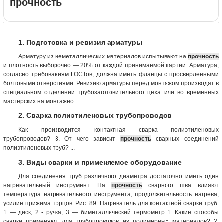
прочность
1. Подготовка и ревизия арматуры
Арматуру из неметаллических материалов испытывают на
прочность
и плотность выборочно — 20% от каждой принимаемой партии. Арматура,
согласно требованиям ГОСТов, должна иметь фланцы с просверленными
болтовыми отверстиями. Ревизию арматуры перед монтажом производят в
специальном отделении трубозаготовительного цеха или во временных
мастерских на монтажно...
2. Сварка полиэтиленовых трубопроводов
Как производится контактная сварка полиэтиленовых
трубопроводов? 3. От чего зависит
прочность
сварных соединений
полиэтиленовых труб? ...
3. Виды сварки и применяемое оборудование
Для соединения труб различного диаметра достаточно иметь один
нагревательный инструмент. На
прочность
сварного шва влияют
температура нагревательного инструмента, продолжительность нагрева,
усилие прижима торцов. Рис. 89. Нагреватель для контактной сварки труб:
1 — диск, 2 - ручка, 3 — биметаллический термометр 1. Какие способы
сварки применяют для трубопроводов из полимерных материалов? 2.