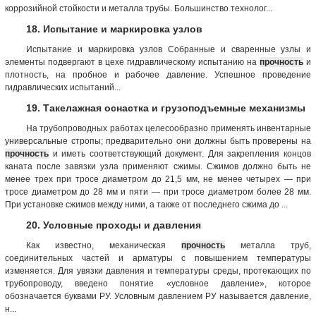
коррозийной стойкости и металла трубы. Большинство технолог...
18. Испытание и маркировка узлов
Испытание и маркировка узлов Собранные и сваренные узлы и
элементы подвергают в цехе гидравлическому испытанию на
прочность
и
плотность, на пробное и рабочее давление. Успешное проведение
гидравлических испытаний...
19. Такелажная оснастка и грузоподъемные механизмы
На трубопроводных работах целесообразно применять инвентарные
универсальные стропы; предварительно они должны быть проверены на
прочность
и иметь соответствующий документ. Для закрепления концов
каната после завязки узла применяют сжимы. Сжимов должно быть не
менее трех при тросе диаметром до 21,5 мм, не менее четырех — при
тросе диаметром до 28 мм и пяти — при тросе диаметром более 28 мм.
При установке сжимов между ними, а также от последнего сжима до ...
20. Условные проходы и давления
Как известно, механическая
прочность
металла труб,
соединительных частей и арматуры с повышением температуры
изменяется. Для увязки давления и температуры среды, протекающих по
трубопроводу, введено понятие «условное давление», которое
обозначается буквами РУ. Условным давлением РУ называется давление,
н...