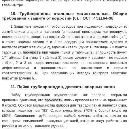
Главным тре...
10. Трубопроводы стальные магистральные. Общие
требования к защите от коррозии (6). ГОСТ Р 51164-98
1 Защитные покрытия трубопроводов при подземной, подводной (с
заглублением в дно) и наземной (в насыпи) прокладках контролируют:
после нанесения защитных покрытий по показателям и нормам таблицы 1,
а также нормам таблиц 2 и 3 по следующим показателям: адгезия в
нахлесте (пункт 9 таблицы 2), адгезия к стали (пункт 10 таблицы 2 и пункт 4
таблицы 3),
прочность
при ударе (пункт 8 таблицы 2), сплошность (пункт
17 таблицы 2 и пункт 9 таблицы 3); после укладки и засыпки - по нормам
таблиц 2 и 3 по сопротивлению изоляции, по сплошности (искровым
дефектоскопом) и дополнительно по показателям и нормам
соответствующих НД. При разрушающих методах контроля защитное
покрытие должно б...
11. Пайка трубопроводов, дефекты сварных швов
Пайку трубопроводов осуществляют, как правило, твердыми
припоями, учитывая, что
прочность
мягких припоев мала и не превышает
9 кгс/см2. Основой большинства флюсов для твердой пайки является бура,
которая плавится при 783° С, или смесь буры (70%) с борной кислотой
(30%). Соединения трубопроводов пайкой должны работать только на
срез, кроме соединений накладных деталей, которые могут работать на
разрыв и на изгиб. Наиболее удобны...