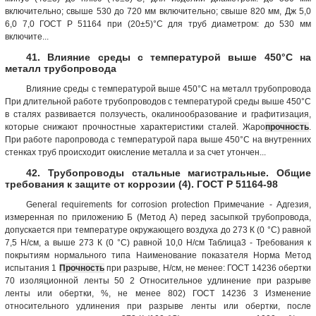
включительно; свыше 530 до 720 мм включительно; свыше 820 мм, Дж 5,0
6,0 7,0 ГОСТ Р 51164 при (20±5)°С для труб диаметром: до 530 мм
включите...
41. Влияние среды с температурой выше 450°С на
металл трубопровода
Влияние среды с температурой выше 450°С на металл трубопровода
При длительной работе трубопроводов с температурой среды выше 450°С
в сталях развивается ползучесть, окалинообразование и графитизация,
которые снижают прочностные характеристики сталей. Жаро
прочность
.
При работе паропровода с температурой пара выше 450°С на внутренних
стенках труб происходит окисление металла и за счет утончен...
42. Трубопроводы стальные магистральные. Общие
требования к защите от коррозии (4). ГОСТ Р 51164-98
General requirements for corrosion protection Примечание - Адгезия,
измеренная по приложению Б (Метод А) перед засыпкой трубопровода,
допускается при температуре окружающего воздуха до 273 К (0 °С) равной
7,5 Н/см, а выше 273 К (0 °С) равной 10,0 Н/см Таблица3 - Требования к
покрытиям нормального типа Наименование показателя Норма Метод
испытания 1
Прочность
при разрыве, Н/см, не менее: ГОСТ 14236 обертки
70 изоляционной ленты 50 2 Относительное удлинение при разрыве
ленты или обертки, %, не менее 802) ГОСТ 14236 3 Изменение
относительного удлинения при разрыве ленты или обертки, после