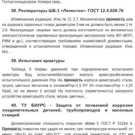
Госгортехнадзором. Номера свар...
38. Респираторы ШБ-1 «Лепесток». ГОСТ 12.4.028-76
(Измененная редакция, Изм, № 2). 2.7. Механическая
прочность
шва
на разрыв в сварочных точках диаметром 3 мм не должна быть менее 1 H.
2.8. Фильтрующая лицевая часть должна изготовляться из волокнистых
электростатически заряженных фильтрующих материалов типа ФП (ФПП,
РФМ и др.), соответствующих требованиям нормативной документации,
утвержденной в установленном порядке. (Измененная редакция. Изм,
№1...
39. Испытание арматуры
Таблица 8 Нормы давлений при гидравлических испытаниях
арматуры Вид испытанияМатериал корпуса арматурыВеличина
испытательного давления Рпр На
прочность
корпуса арматурыИз стали,
чугуна, цветных металлов и сплавовРпр=1,5 РУ Из пластмассРпр = 1,25
Рраб, но не менее 2 кгс/см2 На плотность (герметичность) запорного
устройства арматурыИз стали, чугуна, цветных...
40. ТУ БИУРС - Защита от почвенной коррозии
соединительных деталей, трубопроводов и насосных
станций
Диэлектрическая сплошность покрытия кВ/мм 5 ГОСТ Р 51164 4.
Прочность
покрытия при ударе не менее, при температуре испытаний: от
минус (40±3) до плюс (40±3)°С, для изделий диаметром: до 530 мм