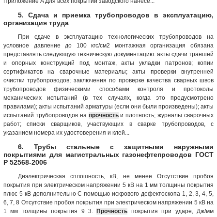
Приложение A Для всех покрытий заводского нанесе...
5. Сдача и приемка трубопроводов в эксплуатацию,
организация труда
При сдаче в эксплуатацию технологических трубопроводов на
условное давление до 100 кгс/см2 монтажная организация обязана
представлять следующую техническую документацию: акты сдачи траншей
и опорных конструкций под монтаж, акты укладки патронов; копии
сертификатов на сварочные материалы; акты проверки внутренней
очистки трубопроводов; заключения по проверке качества сварных швов
трубопроводов физическими способами контроля и протоколы
механических испытаний (в тех случаях, когда это предусмотрено
правилами); акты испытаний арматуры (если они были произведены); акты
испытаний трубопроводов на
прочность
и плотность; журналы сварочных
работ; списки сварщиков, участвующих в сварке трубопроводов, с
указанием номера их удостоверения и клей...
6. Трубы стальные с защитными наружными
покрытиями для магистральных газонефтепроводов ГОСТ
Р 52568-2006
Диэлектрическая сплошность, кВ, не менее Отсутствие пробоя
покрытия при электрическом напряжении 5 кВ на 1 мм толщины покрытия
плюс 5 кВ дополнительно С помощью искрового дефектоскопа 1, 2, 3, 4, 5,
6, 7, 8 Отсутствие пробоя покрытия при электрическом напряжении 5 кВ на
1 мм толщины покрытия 9 3.
Прочность
покрытия при ударе, Дж/мм