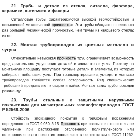
21. Трубы и детали из стекла, ситалла, фарфора,
керамики, антегмита и фанеры
Ситалловые трубы характеризуются высокой термостойкостью и
повышенной механической
прочность
ю. Эти трубы обладают в несколько
раз большей механической прочностью, чем трубы из кварцевого стекла;
их мо...
22. Монтаж трубопроводов из цветных металлов и
чугуна
Относительно невысокая
прочность
труб ограничивает возможность
предварительного укрупнения деталей и элементов в узлы. Поэтому на
монтажную площадку поступают готовые детали и элементы, из которых
собирают -небольшие узлы. При транспортировании, укладке и монтаже
трубопроводов требуется особая осторожность. Ряд специфических
требований предъявляют к сварке и пайке. Монтаж таких трубопроводов
рекоменду...
23. Трубы стальные с защитными наружными
покрытиями для магистральных газонефтепроводов ГОСТ
Р 52568-2006
Стойкость эпоксидного покрытия к грибковым поражениям
определяют по ГОСТ 9.050. 8.15.
Прочность
при разрыве и относительное
удлинение при растяжении отслоенного полиэтиленового или
полипропиленового покрытия определяют в соответствии с ГОСТ 11262.