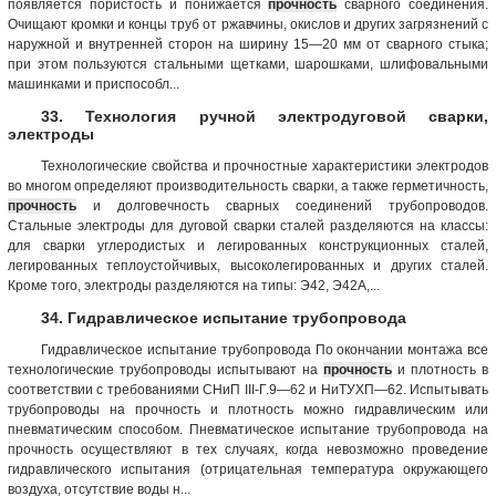
появляется пористость и понижается
прочность
сварного соединения.
Очищают кромки и концы труб от ржавчины, окислов и других загрязнений с
наружной и внутренней сторон на ширину 15—20 мм от сварного стыка;
при этом пользуются стальными щетками, шарошками, шлифовальными
машинками и приспособл...
33. Технология ручной электродуговой сварки,
электроды
Технологические свойства и прочностные характеристики электродов
во многом определяют производительность сварки, а также герметичность,
прочность
и долговечность сварных соединений трубопроводов.
Стальные электроды для дуговой сварки сталей разделяются на классы:
для сварки углеродистых и легированных конструкционных сталей,
легированных теплоустойчивых, высоколегированных и других сталей.
Кроме того, электроды разделяются на типы: Э42, Э42А,...
34. Гидравлическое испытание трубопровода
Гидравлическое испытание трубопровода По окончании монтажа все
технологические трубопроводы испытывают на
прочность
и плотность в
соответствии с требованиями СНиП III-Г.9—62 и НиТУХП—62. Испытывать
трубопроводы на прочность и плотность можно гидравлическим или
пневматическим способом. Пневматическое испытание трубопровода на
прочность осуществляют в тех случаях, когда невозможно проведение
гидравлического испытания (отрицательная температура окружающего
воздуха, отсутствие воды н...