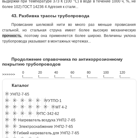
выдержки при температуре 373 К (100 °С) в воде в течение 1000 ч, %, не
более 102) ГОСТ 14236 4 Адгезия к стали...
43. Разбивка трассы трубопровода
Провисание шелковой нити во много раз меньше провисания
стальной, но стальная струна имеет более высокую механическую
прочность
, поэтому она применяется более широко. Величины уклона
трубопровода указывают в монтажных чертежах...
Продолжение справочника по антикоррозионному
покрытию трубопроводов
0
20
40
60
80
100
120
>>>>>>
!
.
.
.
.
.
.
.
.
.
.
.
.
.
.
.
.
.
.
.
!
.
.
.
.
.
.
.
.
.
.
.
.
.
.
.
.
.
.
.
!
.
.
.
.
.
.
.
.
.
.
.
.
.
.
.
.
.
.
.
!
.
.
.
.
.
.
.
.
.
.
.
.
.
.
.
.
.
.
.
!
.
.
.
.
.
.
.
.
.
.
.
.
.
.
.
.
.
.
.
!
.
.
.
.
.
.
.
.
.
.
.
.
.
.
.
.
.
.
.
!
.
.
.
.
.
.
.
.
.
.
.
.
.
.
.
.
.
.
.
Каталог
УНП2-7-65
УУТПО-1
МТ 4-2
УПС-342-62
Нагреватель воздуха УНП2-7-65
Электроснабжение УНП2-7-65
Гибкий нагреватель для УНП2-7-65